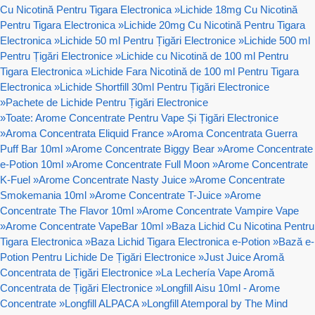
Cu Nicotină Pentru Tigara Electronica
»
Lichide 18mg Cu Nicotină
Pentru Tigara Electronica
»
Lichide 20mg Cu Nicotină Pentru Tigara
Electronica
»
Lichide 50 ml Pentru Țigări Electronice
»
Lichide 500 ml
Pentru Țigări Electronice
»
Lichide cu Nicotină de 100 ml Pentru
Tigara Electronica
»
Lichide Fara Nicotină de 100 ml Pentru Tigara
Electronica
»
Lichide Shortfill 30ml Pentru Țigări Electronice
»
Pachete de Lichide Pentru Țigări Electronice
»
Toate: Arome Concentrate Pentru Vape Și Țigări Electronice
»
Aroma Concentrata Eliquid France
»
Aroma Concentrata Guerra
Puff Bar 10ml
»
Arome Concentrate Biggy Bear
»
Arome Concentrate
e-Potion 10ml
»
Arome Concentrate Full Moon
»
Arome Concentrate
K-Fuel
»
Arome Concentrate Nasty Juice
»
Arome Concentrate
Smokemania 10ml
»
Arome Concentrate T-Juice
»
Arome
Concentrate The Flavor 10ml
»
Arome Concentrate Vampire Vape
»
Arome Concentrate VapeBar 10ml
»
Baza Lichid Cu Nicotina Pentru
Tigara Electronica
»
Baza Lichid Tigara Electronica e-Potion
»
Bază e-
Potion Pentru Lichide De Țigări Electronice
»
Just Juice Aromă
Concentrata de Țigări Electronice
»
La Lechería Vape Aromă
Concentrata de Țigări Electronice
»
Longfill Aisu 10ml - Arome
Concentrate
»
Longfill ALPACA
»
Longfill Atemporal by The Mind