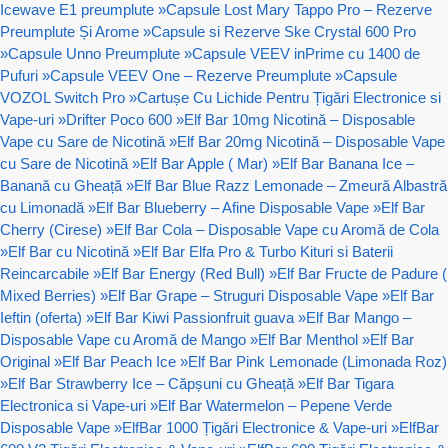
Icewave E1 preumplute
»
Capsule Lost Mary Tappo Pro – Rezerve
Preumplute Și Arome
»
Capsule si Rezerve Ske Crystal 600 Pro
»
Capsule Unno Preumplute
»
Capsule VEEV inPrime cu 1400 de
Pufuri
»
Capsule VEEV One – Rezerve Preumplute
»
Capsule
VOZOL Switch Pro
»
Cartușe Cu Lichide Pentru Țigări Electronice si
Vape-uri
»
Drifter Poco 600
»
Elf Bar 10mg Nicotină – Disposable
Vape cu Sare de Nicotină
»
Elf Bar 20mg Nicotină – Disposable Vape
cu Sare de Nicotină
»
Elf Bar Apple ( Mar)
»
Elf Bar Banana Ice –
Banană cu Gheață
»
Elf Bar Blue Razz Lemonade – Zmeură Albastră
cu Limonadă
»
Elf Bar Blueberry – Afine Disposable Vape
»
Elf Bar
Cherry (Cirese)
»
Elf Bar Cola – Disposable Vape cu Aromă de Cola
»
Elf Bar cu Nicotină
»
Elf Bar Elfa Pro & Turbo Kituri si Baterii
Reincarcabile
»
Elf Bar Energy (Red Bull)
»
Elf Bar Fructe de Padure (
Mixed Berries)
»
Elf Bar Grape – Struguri Disposable Vape
»
Elf Bar
Ieftin (oferta)
»
Elf Bar Kiwi Passionfruit guava
»
Elf Bar Mango –
Disposable Vape cu Aromă de Mango
»
Elf Bar Menthol
»
Elf Bar
Original
»
Elf Bar Peach Ice
»
Elf Bar Pink Lemonade (Limonada Roz)
»
Elf Bar Strawberry Ice – Căpșuni cu Gheață
»
Elf Bar Tigara
Electronica si Vape-uri
»
Elf Bar Watermelon – Pepene Verde
Disposable Vape
»
ElfBar 1000 Țigări Electronice & Vape-uri
»
ElfBar