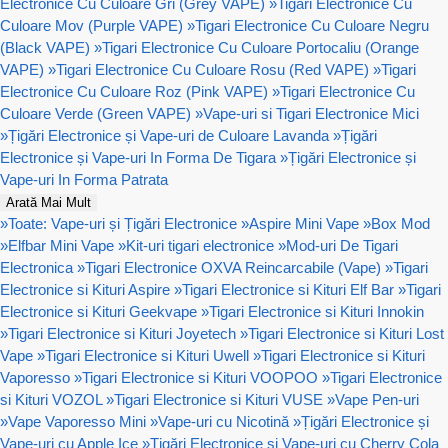
Electronice Cu Culoare Gri (Grey VAPE)
»
Tigari Electronice Cu
Culoare Mov (Purple VAPE)
»
Tigari Electronice Cu Culoare Negru
(Black VAPE)
»
Tigari Electronice Cu Culoare Portocaliu (Orange
VAPE)
»
Tigari Electronice Cu Culoare Rosu (Red VAPE)
»
Tigari
Electronice Cu Culoare Roz (Pink VAPE)
»
Tigari Electronice Cu
Culoare Verde (Green VAPE)
»
Vape-uri si Tigari Electronice Mici
»
Țigări Electronice și Vape-uri de Culoare Lavanda
»
Țigări
Electronice și Vape-uri In Forma De Tigara
»
Țigări Electronice și
Vape-uri In Forma Patrata
Arată Mai Mult
»
Toate: Vape-uri și Țigări Electronice
»
Aspire Mini Vape
»
Box Mod
»
Elfbar Mini Vape
»
Kit-uri tigari electronice
»
Mod-uri De Tigari
Electronica
»
Tigari Electronice OXVA Reincarcabile (Vape)
»
Tigari
Electronice si Kituri Aspire
»
Tigari Electronice si Kituri Elf Bar
»
Tigari
Electronice si Kituri Geekvape
»
Tigari Electronice si Kituri Innokin
»
Tigari Electronice si Kituri Joyetech
»
Tigari Electronice si Kituri Lost
Vape
»
Tigari Electronice si Kituri Uwell
»
Tigari Electronice si Kituri
Vaporesso
»
Tigari Electronice si Kituri VOOPOO
»
Tigari Electronice
si Kituri VOZOL
»
Tigari Electronice si Kituri VUSE
»
Vape Pen-uri
»
Vape Vaporesso Mini
»
Vape-uri cu Nicotină
»
Țigări Electronice și
Vape-uri cu Apple Ice
»
Țigări Electronice și Vape-uri cu Cherry Cola