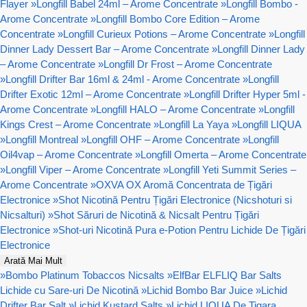
Flayer
»
Longfill Babel 24ml – Arome Concentrate
»
Longfill Bombo -
Arome Concentrate
»
Longfill Bombo Core Edition – Arome
Concentrate
»
Longfill Curieux Potions – Arome Concentrate
»
Longfill
Dinner Lady Dessert Bar – Arome Concentrate
»
Longfill Dinner Lady
– Arome Concentrate
»
Longfill Dr Frost – Arome Concentrate
»
Longfill Drifter Bar 16ml & 24ml - Arome Concentrate
»
Longfill
Drifter Exotic 12ml – Arome Concentrate
»
Longfill Drifter Hyper 5ml -
Arome Concentrate
»
Longfill HALO – Arome Concentrate
»
Longfill
Kings Crest – Arome Concentrate
»
Longfill La Yaya
»
Longfill LIQUA
»
Longfill Montreal
»
Longfill OHF – Arome Concentrate
»
Longfill
Oil4vap – Arome Concentrate
»
Longfill Omerta – Arome Concentrate
»
Longfill Viper – Arome Concentrate
»
Longfill Yeti Summit Series –
Arome Concentrate
»
OXVA OX Aromă Concentrata de Țigări
Electronice
»
Shot Nicotină Pentru Țigări Electronice (Nicshoturi si
Nicsalturi)
»
Shot Săruri de Nicotină & Nicsalt Pentru Țigări
Electronice
»
Shot-uri Nicotină Pura e-Potion Pentru Lichide De Țigări
Electronice
Arată Mai Mult
»
Bombo Platinum Tobaccos Nicsalts
»
ElfBar ELFLIQ Bar Salts
Lichide cu Sare-uri De Nicotină
»
Lichid Bombo Bar Juice
»
Lichid
Drifter Bar Salt
»
Lichid Kustard Salts
»
Lichid LIQUA De Tigara