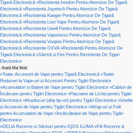
Țigară Electronică
»
Rezistenta Innokin Pentru Atomizor De Țigară
Electronică
»
Rezistenta Joyetech Pentru Atomizor De Țigară
Electronică
»
Rezistenta Kanger Pentru Atomizor De Țigară
Electronică
»
Rezistenta Lost Vape Pentru Atomizor De Țigară
Electronică
»
Rezistenta Uwell Pentru Atomizor De Țigară
Electronică
»
Rezistenta Vaporesso Pentru Atomizor De Țigară
Electronică
»
Rezistenta Voopoo Pentru Atomizor De Țigară
Electronică
»
Rezistente OXVA
»
Rezistență Pentru Atomizor De
Țigară Electronică
»
Sârmă și Fire Pentru Rezistențe De Țigari
Electronice
Arată Mai Mult
»
Toate: Accesorii de Vape pentru Țigară Electronică
»
Toate:
Reduceri la Vape-uri și Accesorii Pentru Tigări Electronice
»
Acumulatori și Baterii de Vape pentru Țigări Electronice
»
Cabluri de
Încărcare pentru Țigări Electronice
»
Flacoane de Lichid pentru Țigări
Electronice
»
Muștiucuri (drip tip-uri) pentru Țigări Electronice
»
Unelte
și Accesorii de Vape pentru Țigări Electronice
»
Wrap-uri și Folii
pentru Acumulatori de Vape
»
Încărcătoare de Vape pentru Țigări
Electronice
»
DELIA Rezerve si Stickuri pentru IQOS ILUMA
»
Fiit Rezerve &
Stickuri pentru Dispozitive IQOS
»
TEREA Rezerve si Stickuri pentru