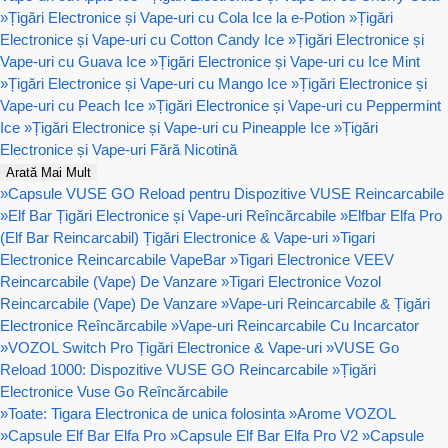
»
Țigări Electronice și Vape-uri cu Cola Ice la e-Potion
»
Țigări
Electronice și Vape-uri cu Cotton Candy Ice
»
Țigări Electronice și
Vape-uri cu Guava Ice
»
Țigări Electronice și Vape-uri cu Ice Mint
»
Țigări Electronice și Vape-uri cu Mango Ice
»
Țigări Electronice și
Vape-uri cu Peach Ice
»
Țigări Electronice și Vape-uri cu Peppermint
Ice
»
Țigări Electronice și Vape-uri cu Pineapple Ice
»
Țigări
Electronice și Vape-uri Fără Nicotină
Arată Mai Mult
»
Capsule VUSE GO Reload pentru Dispozitive VUSE Reincarcabile
»
Elf Bar Țigări Electronice și Vape-uri Reîncărcabile
»
Elfbar Elfa Pro
(Elf Bar Reincarcabil) Țigări Electronice & Vape-uri
»
Tigari
Electronice Reincarcabile VapeBar
»
Tigari Electronice VEEV
Reincarcabile (Vape) De Vanzare
»
Tigari Electronice Vozol
Reincarcabile (Vape) De Vanzare
»
Vape-uri Reincarcabile & Țigări
Electronice Reîncărcabile
»
Vape-uri Reincarcabile Cu Incarcator
»
VOZOL Switch Pro Țigări Electronice & Vape-uri
»
VUSE Go
Reload 1000: Dispozitive VUSE GO Reincarcabile
»
Țigări
Electronice Vuse Go Reîncărcabile
»
Toate: Tigara Electronica de unica folosinta
»
Arome VOZOL
»
Capsule Elf Bar Elfa Pro
»
Capsule Elf Bar Elfa Pro V2
»
Capsule