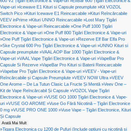
600 V2 Țigări Electronice & Vape-uri
»
ElfBar 600 Țigări Electronice &
Vape-uri
»
Icewave E1 Kituri si Capsule preumplute
»
Kit VOZOL
Switch Pico
»
Kituri Icewave E1 Reincarcabile
»
Kituri Reîncărcabile
VEEV inPrime
»
Kituri UNNO Reincarcabile
»
Lost Mary Țigări
Electronice & Vape-uri Reincarcabile
»
One Puff 1000 Țigări
Electronice & Vape-uri
»
One Puff 800 Țigări Electronice & Vape-uri
»
One Puff Țigări Electronice & Vape-uri
»
Rezerve Elf Bar Elfa Pro
»
Ske Crystal 600 Pro Țigări Electronice & Vape-uri
»
UNNO Kituri si
Capsule preumplute
»
VAAL AOP Bar 1000 Țigări Electronice &
Vape-uri
»
VAAL Vape Țigări Electronice & Vape-uri
»
VapeBar Pro
Capsule Si Rezerve
»
VapeBar Pro Kituri si Baterii Reincarcabile
»
Vapebar Pro Țigări Electronice & Vape-uri
»
VEEV - Vape-uri
Reîncărcabile și Capsule Preumplute
»
VEEV NOW Ultra
»
VEEV
One Arome – De La Tutun Clasic La Fructe Și Mentă
»
Veev One –
Kit de Vape Reîncărcabil Și Capsule
»
VOZOL Vape Țigări
Electronice & Vape-uri
»
VUSE GO 1000 Țigări Electronice & Vape-
uri
»
VUSE GO AROME
»
Vuse Go Fără Nicotină – Țigări Electronice
0 mg
»
VUSE PRO ONE 1000
»
Vuse Vape – Țigări Electronice, Kituri
Și Capsule
Arată Mai Mult
»
Tigara Electronica cu 1200 de Pufuri (Include opțiuni cu nicotină și