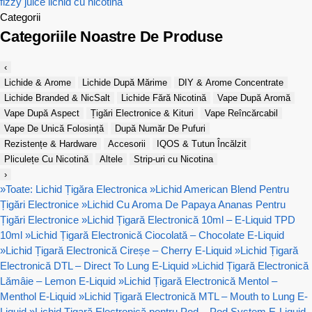
fizzy juice
lichid cu nicotina
Categorii
Categoriile Noastre De Produse
‹
Lichide & Arome
Lichide După Mărime
DIY & Arome Concentrate
Lichide Branded & NicSalt
Lichide Fără Nicotină
Vape După Aromă
Vape După Aspect
Țigări Electronice & Kituri
Vape Reîncărcabil
Vape De Unică Folosință
După Număr De Pufuri
Rezistențe & Hardware
Accesorii
IQOS & Tutun Încălzit
Pliculețe Cu Nicotină
Altele
Strip-uri cu Nicotina
›
»
Toate: Lichid Țigăra Electronica
»
Lichid American Blend Pentru
Țigări Electronice
»
Lichid Cu Aroma De Papaya Ananas Pentru
Țigări Electronice
»
Lichid Țigară Electronică 10ml – E-Liquid TPD
10ml
»
Lichid Țigară Electronică Ciocolată – Chocolate E-Liquid
»
Lichid Țigară Electronică Cireșe – Cherry E-Liquid
»
Lichid Țigară
Electronică DTL – Direct To Lung E-Liquid
»
Lichid Țigară Electronică
Lămâie – Lemon E-Liquid
»
Lichid Țigară Electronică Mentol –
Menthol E-Liquid
»
Lichid Țigară Electronică MTL – Mouth to Lung E-
Liquid
»
Lichid Țigară Electronică pentru Pod – Pod System E-Liquid