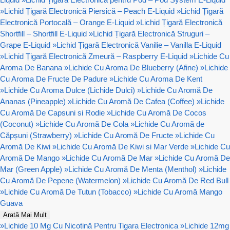
»
Lichid Țigară Electronică Piersică – Peach E-Liquid
»
Lichid Țigară
Electronică Portocală – Orange E-Liquid
»
Lichid Țigară Electronică
Shortfill – Shortfill E-Liquid
»
Lichid Țigară Electronică Struguri –
Grape E-Liquid
»
Lichid Țigară Electronică Vanilie – Vanilla E-Liquid
»
Lichid Țigară Electronică Zmeură – Raspberry E-Liquid
»
Lichide Cu
Aroma De Banana
»
Lichide Cu Aroma De Blueberry (Afine)
»
Lichide
Cu Aroma De Fructe De Padure
»
Lichide Cu Aroma De Kent
»
Lichide Cu Aroma Dulce (Lichide Dulci)
»
Lichide Cu Aromă De
Ananas (Pineapple)
»
Lichide Cu Aromă De Cafea (Coffee)
»
Lichide
Cu Aromă De Capsuni si Rodie
»
Lichide Cu Aromă De Cocos
(Coconut)
»
Lichide Cu Aromă De Cola
»
Lichide Cu Aromă de
Căpșuni (Strawberry)
»
Lichide Cu Aromă De Fructe
»
Lichide Cu
Aromă De Kiwi
»
Lichide Cu Aromă De Kiwi si Mar Verde
»
Lichide Cu
Aromă De Mango
»
Lichide Cu Aromă De Mar
»
Lichide Cu Aromă De
Mar (Green Apple)
»
Lichide Cu Aromă De Menta (Menthol)
»
Lichide
Cu Aromă De Pepene (Watermelon)
»
Lichide Cu Aromă De Red Bull
»
Lichide Cu Aromă De Tutun (Tobacco)
»
Lichide Cu Aromă Mango
Guava
Arată Mai Mult
»
Lichide 10 Mg Cu Nicotină Pentru Tigara Electronica
»
Lichide 12mg