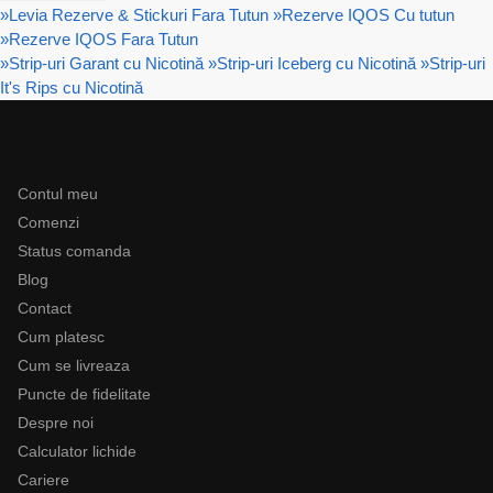
»
Levia Rezerve & Stickuri Fara Tutun
»
Rezerve IQOS Cu tutun
»
Rezerve IQOS Fara Tutun
»
Strip-uri Garant cu Nicotină
»
Strip-uri Iceberg cu Nicotină
»
Strip-uri
It's Rips cu Nicotină
Ajutor
Contul meu
Comenzi
Status comanda
Blog
Contact
Cum platesc
Cum se livreaza
Puncte de fidelitate
Despre noi
Calculator lichide
Cariere