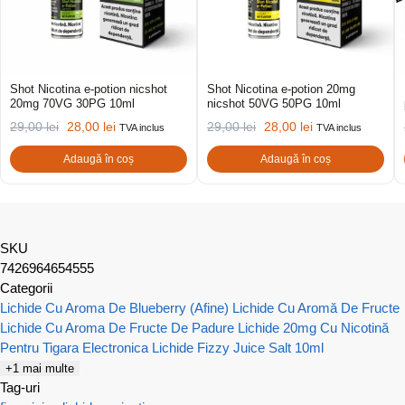
Shot Nicotina e-potion nicshot
Shot Nicotina e-potion 20mg
20mg 70VG 30PG 10ml
nicshot 50VG 50PG 10ml
29,00
lei
28,00
lei
29,00
lei
28,00
lei
TVA inclus
TVA inclus
Adaugă în coș
Adaugă în coș
SKU
7426964654555
Categorii
Lichide Cu Aroma De Blueberry (Afine)
Lichide Cu Aromă De Fructe
Lichide Cu Aroma De Fructe De Padure
Lichide 20mg Cu Nicotină
Pentru Tigara Electronica
Lichide Fizzy Juice Salt 10ml
+1 mai multe
Tag-uri