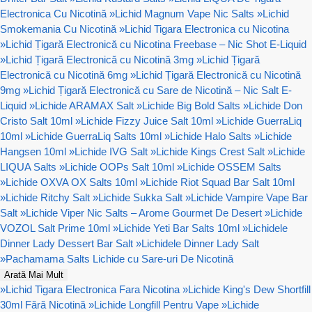
Electronica Cu Nicotină
»
Lichid Magnum Vape Nic Salts
»
Lichid
Smokemania Cu Nicotină
»
Lichid Tigara Electronica cu Nicotina
»
Lichid Țigară Electronică cu Nicotina Freebase – Nic Shot E-Liquid
»
Lichid Țigară Electronică cu Nicotină 3mg
»
Lichid Țigară
Electronică cu Nicotină 6mg
»
Lichid Țigară Electronică cu Nicotină
9mg
»
Lichid Țigară Electronică cu Sare de Nicotină – Nic Salt E-
Liquid
»
Lichide ARAMAX Salt
»
Lichide Big Bold Salts
»
Lichide Don
Cristo Salt 10ml
»
Lichide Fizzy Juice Salt 10ml
»
Lichide GuerraLiq
10ml
»
Lichide GuerraLiq Salts 10ml
»
Lichide Halo Salts
»
Lichide
Hangsen 10ml
»
Lichide IVG Salt
»
Lichide Kings Crest Salt
»
Lichide
LIQUA Salts
»
Lichide OOPs Salt 10ml
»
Lichide OSSEM Salts
»
Lichide OXVA OX Salts 10ml
»
Lichide Riot Squad Bar Salt 10ml
»
Lichide Ritchy Salt
»
Lichide Sukka Salt
»
Lichide Vampire Vape Bar
Salt
»
Lichide Viper Nic Salts – Arome Gourmet De Desert
»
Lichide
VOZOL Salt Prime 10ml
»
Lichide Yeti Bar Salts 10ml
»
Lichidele
Dinner Lady Dessert Bar Salt
»
Lichidele Dinner Lady Salt
»
Pachamama Salts Lichide cu Sare-uri De Nicotină
Arată Mai Mult
»
Lichid Tigara Electronica Fara Nicotina
»
Lichide King's Dew Shortfill
30ml Fără Nicotină
»
Lichide Longfill Pentru Vape
»
Lichide