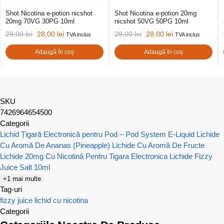
Shot Nicotina e-potion nicshot
Shot Nicotina e-potion 20mg
20mg 70VG 30PG 10ml
nicshot 50VG 50PG 10ml
29,00
lei
28,00
lei
29,00
lei
28,00
lei
TVA inclus
TVA inclus
Adaugă în coș
Adaugă în coș
SKU
7426964654500
Categorii
Lichid Țigară Electronică pentru Pod – Pod System E-Liquid
Lichide
Cu Aromă De Ananas (Pineapple)
Lichide Cu Aromă De Fructe
Lichide 20mg Cu Nicotină Pentru Tigara Electronica
Lichide Fizzy
Juice Salt 10ml
+1 mai multe
Tag-uri
fizzy juice
lichid cu nicotina
Categorii