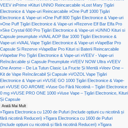
VEEV inPrime
»
Kituri UNNO Reincarcabile
»
Lost Mary Țigări
Electronice & Vape-uri Reincarcabile
»
One Puff 1000 Țigări
Electronice & Vape-uri
»
One Puff 800 Țigări Electronice & Vape-uri
»
One Puff Țigări Electronice & Vape-uri
»
Rezerve Elf Bar Elfa Pro
»
Ske Crystal 600 Pro Țigări Electronice & Vape-uri
»
UNNO Kituri si
Capsule preumplute
»
VAAL AOP Bar 1000 Țigări Electronice &
Vape-uri
»
VAAL Vape Țigări Electronice & Vape-uri
»
VapeBar Pro
Capsule Si Rezerve
»
VapeBar Pro Kituri si Baterii Reincarcabile
»
Vapebar Pro Țigări Electronice & Vape-uri
»
VEEV - Vape-uri
Reîncărcabile și Capsule Preumplute
»
VEEV NOW Ultra
»
VEEV
One Arome – De La Tutun Clasic La Fructe Și Mentă
»
Veev One –
Kit de Vape Reîncărcabil Și Capsule
»
VOZOL Vape Țigări
Electronice & Vape-uri
»
VUSE GO 1000 Țigări Electronice & Vape-
uri
»
VUSE GO AROME
»
Vuse Go Fără Nicotină – Țigări Electronice
0 mg
»
VUSE PRO ONE 1000
»
Vuse Vape – Țigări Electronice, Kituri
Și Capsule
Arată Mai Mult
»
Tigara Electronica cu 1200 de Pufuri (Include opțiuni cu nicotină și
fără nicotină Reduceri)
»
Tigara Electronica cu 1600 de Pufuri
(Include opțiuni cu nicotină și fără nicotină Reduceri)
»
Tigara