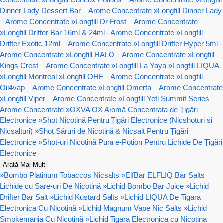
Dinner Lady Dessert Bar – Arome Concentrate
»
Longfill Dinner Lady
– Arome Concentrate
»
Longfill Dr Frost – Arome Concentrate
»
Longfill Drifter Bar 16ml & 24ml - Arome Concentrate
»
Longfill
Drifter Exotic 12ml – Arome Concentrate
»
Longfill Drifter Hyper 5ml -
Arome Concentrate
»
Longfill HALO – Arome Concentrate
»
Longfill
Kings Crest – Arome Concentrate
»
Longfill La Yaya
»
Longfill LIQUA
»
Longfill Montreal
»
Longfill OHF – Arome Concentrate
»
Longfill
Oil4vap – Arome Concentrate
»
Longfill Omerta – Arome Concentrate
»
Longfill Viper – Arome Concentrate
»
Longfill Yeti Summit Series –
Arome Concentrate
»
OXVA OX Aromă Concentrata de Țigări
Electronice
»
Shot Nicotină Pentru Țigări Electronice (Nicshoturi si
Nicsalturi)
»
Shot Săruri de Nicotină & Nicsalt Pentru Țigări
Electronice
»
Shot-uri Nicotină Pura e-Potion Pentru Lichide De Țigări
Electronice
Arată Mai Mult
»
Bombo Platinum Tobaccos Nicsalts
»
ElfBar ELFLIQ Bar Salts
Lichide cu Sare-uri De Nicotină
»
Lichid Bombo Bar Juice
»
Lichid
Drifter Bar Salt
»
Lichid Kustard Salts
»
Lichid LIQUA De Tigara
Electronica Cu Nicotină
»
Lichid Magnum Vape Nic Salts
»
Lichid
Smokemania Cu Nicotină
»
Lichid Tigara Electronica cu Nicotina