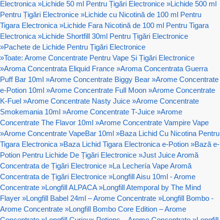
Electronica
»
Lichide 50 ml Pentru Țigări Electronice
»
Lichide 500 ml
Pentru Țigări Electronice
»
Lichide cu Nicotină de 100 ml Pentru
Tigara Electronica
»
Lichide Fara Nicotină de 100 ml Pentru Tigara
Electronica
»
Lichide Shortfill 30ml Pentru Țigări Electronice
»
Pachete de Lichide Pentru Țigări Electronice
»
Toate: Arome Concentrate Pentru Vape Și Țigări Electronice
»
Aroma Concentrata Eliquid France
»
Aroma Concentrata Guerra
Puff Bar 10ml
»
Arome Concentrate Biggy Bear
»
Arome Concentrate
e-Potion 10ml
»
Arome Concentrate Full Moon
»
Arome Concentrate
K-Fuel
»
Arome Concentrate Nasty Juice
»
Arome Concentrate
Smokemania 10ml
»
Arome Concentrate T-Juice
»
Arome
Concentrate The Flavor 10ml
»
Arome Concentrate Vampire Vape
»
Arome Concentrate VapeBar 10ml
»
Baza Lichid Cu Nicotina Pentru
Tigara Electronica
»
Baza Lichid Tigara Electronica e-Potion
»
Bază e-
Potion Pentru Lichide De Țigări Electronice
»
Just Juice Aromă
Concentrata de Țigări Electronice
»
La Lechería Vape Aromă
Concentrata de Țigări Electronice
»
Longfill Aisu 10ml - Arome
Concentrate
»
Longfill ALPACA
»
Longfill Atemporal by The Mind
Flayer
»
Longfill Babel 24ml – Arome Concentrate
»
Longfill Bombo -
Arome Concentrate
»
Longfill Bombo Core Edition – Arome
Concentrate
»
Longfill Curieux Potions – Arome Concentrate
»
Longfill