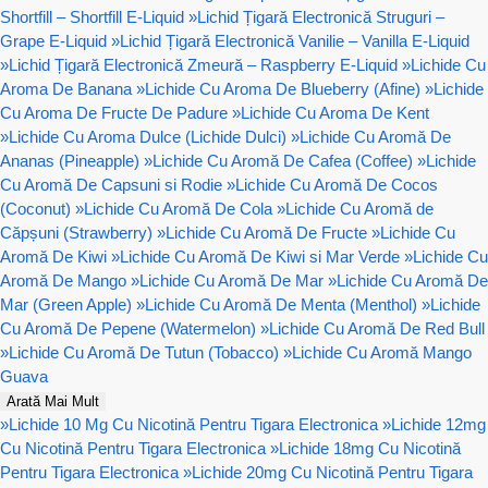
Shortfill – Shortfill E-Liquid
»
Lichid Țigară Electronică Struguri –
Grape E-Liquid
»
Lichid Țigară Electronică Vanilie – Vanilla E-Liquid
»
Lichid Țigară Electronică Zmeură – Raspberry E-Liquid
»
Lichide Cu
Aroma De Banana
»
Lichide Cu Aroma De Blueberry (Afine)
»
Lichide
Cu Aroma De Fructe De Padure
»
Lichide Cu Aroma De Kent
»
Lichide Cu Aroma Dulce (Lichide Dulci)
»
Lichide Cu Aromă De
Ananas (Pineapple)
»
Lichide Cu Aromă De Cafea (Coffee)
»
Lichide
Cu Aromă De Capsuni si Rodie
»
Lichide Cu Aromă De Cocos
(Coconut)
»
Lichide Cu Aromă De Cola
»
Lichide Cu Aromă de
Căpșuni (Strawberry)
»
Lichide Cu Aromă De Fructe
»
Lichide Cu
Aromă De Kiwi
»
Lichide Cu Aromă De Kiwi si Mar Verde
»
Lichide Cu
Aromă De Mango
»
Lichide Cu Aromă De Mar
»
Lichide Cu Aromă De
Mar (Green Apple)
»
Lichide Cu Aromă De Menta (Menthol)
»
Lichide
Cu Aromă De Pepene (Watermelon)
»
Lichide Cu Aromă De Red Bull
»
Lichide Cu Aromă De Tutun (Tobacco)
»
Lichide Cu Aromă Mango
Guava
Arată Mai Mult
»
Lichide 10 Mg Cu Nicotină Pentru Tigara Electronica
»
Lichide 12mg
Cu Nicotină Pentru Tigara Electronica
»
Lichide 18mg Cu Nicotină
Pentru Tigara Electronica
»
Lichide 20mg Cu Nicotină Pentru Tigara