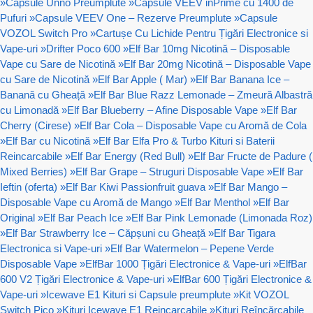
»
Capsule Unno Preumplute
»
Capsule VEEV inPrime cu 1400 de
Pufuri
»
Capsule VEEV One – Rezerve Preumplute
»
Capsule
VOZOL Switch Pro
»
Cartușe Cu Lichide Pentru Țigări Electronice si
Vape-uri
»
Drifter Poco 600
»
Elf Bar 10mg Nicotină – Disposable
Vape cu Sare de Nicotină
»
Elf Bar 20mg Nicotină – Disposable Vape
cu Sare de Nicotină
»
Elf Bar Apple ( Mar)
»
Elf Bar Banana Ice –
Banană cu Gheață
»
Elf Bar Blue Razz Lemonade – Zmeură Albastră
cu Limonadă
»
Elf Bar Blueberry – Afine Disposable Vape
»
Elf Bar
Cherry (Cirese)
»
Elf Bar Cola – Disposable Vape cu Aromă de Cola
»
Elf Bar cu Nicotină
»
Elf Bar Elfa Pro & Turbo Kituri si Baterii
Reincarcabile
»
Elf Bar Energy (Red Bull)
»
Elf Bar Fructe de Padure (
Mixed Berries)
»
Elf Bar Grape – Struguri Disposable Vape
»
Elf Bar
Ieftin (oferta)
»
Elf Bar Kiwi Passionfruit guava
»
Elf Bar Mango –
Disposable Vape cu Aromă de Mango
»
Elf Bar Menthol
»
Elf Bar
Original
»
Elf Bar Peach Ice
»
Elf Bar Pink Lemonade (Limonada Roz)
»
Elf Bar Strawberry Ice – Căpșuni cu Gheață
»
Elf Bar Tigara
Electronica si Vape-uri
»
Elf Bar Watermelon – Pepene Verde
Disposable Vape
»
ElfBar 1000 Țigări Electronice & Vape-uri
»
ElfBar
600 V2 Țigări Electronice & Vape-uri
»
ElfBar 600 Țigări Electronice &
Vape-uri
»
Icewave E1 Kituri si Capsule preumplute
»
Kit VOZOL
Switch Pico
»
Kituri Icewave E1 Reincarcabile
»
Kituri Reîncărcabile