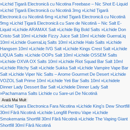
»
Lichid Țigară Electronică cu Nicotina Freebase – Nic Shot E-Liquid
»
Lichid Țigară Electronică cu Nicotină 3mg
»
Lichid Țigară
Electronică cu Nicotină 6mg
»
Lichid Țigară Electronică cu Nicotină
9mg
»
Lichid Țigară Electronică cu Sare de Nicotină – Nic Salt E-
Liquid
»
Lichide ARAMAX Salt
»
Lichide Big Bold Salts
»
Lichide Don
Cristo Salt 10ml
»
Lichide Fizzy Juice Salt 10ml
»
Lichide GuerraLiq
10ml
»
Lichide GuerraLiq Salts 10ml
»
Lichide Halo Salts
»
Lichide
Hangsen 10ml
»
Lichide IVG Salt
»
Lichide Kings Crest Salt
»
Lichide
LIQUA Salts
»
Lichide OOPs Salt 10ml
»
Lichide OSSEM Salts
»
Lichide OXVA OX Salts 10ml
»
Lichide Riot Squad Bar Salt 10ml
»
Lichide Ritchy Salt
»
Lichide Sukka Salt
»
Lichide Vampire Vape Bar
Salt
»
Lichide Viper Nic Salts – Arome Gourmet De Desert
»
Lichide
VOZOL Salt Prime 10ml
»
Lichide Yeti Bar Salts 10ml
»
Lichidele
Dinner Lady Dessert Bar Salt
»
Lichidele Dinner Lady Salt
»
Pachamama Salts Lichide cu Sare-uri De Nicotină
Arată Mai Mult
»
Lichid Tigara Electronica Fara Nicotina
»
Lichide King's Dew Shortfill
30ml Fără Nicotină
»
Lichide Longfill Pentru Vape
»
Lichide
Smokemania Shortfill 30ml Fără Nicotină
»
Lichide The Vaping Giant
Shortfill 30ml Fără Nicotină