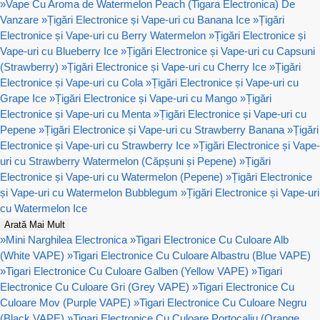
»
Vape Cu Aroma de Watermelon Peach (Tigara Electronica) De
Vanzare
»
Țigări Electronice și Vape-uri cu Banana Ice
»
Țigări
Electronice și Vape-uri cu Berry Watermelon
»
Țigări Electronice și
Vape-uri cu Blueberry Ice
»
Țigări Electronice și Vape-uri cu Capsuni
(Strawberry)
»
Țigări Electronice și Vape-uri cu Cherry Ice
»
Țigări
Electronice și Vape-uri cu Cola
»
Țigări Electronice și Vape-uri cu
Grape Ice
»
Țigări Electronice și Vape-uri cu Mango
»
Țigări
Electronice și Vape-uri cu Menta
»
Țigări Electronice și Vape-uri cu
Pepene
»
Țigări Electronice și Vape-uri cu Strawberry Banana
»
Țigări
Electronice și Vape-uri cu Strawberry Ice
»
Țigări Electronice și Vape-
uri cu Strawberry Watermelon (Căpșuni și Pepene)
»
Țigări
Electronice și Vape-uri cu Watermelon (Pepene)
»
Țigări Electronice
și Vape-uri cu Watermelon Bubblegum
»
Țigări Electronice și Vape-uri
cu Watermelon Ice
Arată Mai Mult
»
Mini Narghilea Electronica
»
Tigari Electronice Cu Culoare Alb
(White VAPE)
»
Tigari Electronice Cu Culoare Albastru (Blue VAPE)
»
Tigari Electronice Cu Culoare Galben (Yellow VAPE)
»
Tigari
Electronice Cu Culoare Gri (Grey VAPE)
»
Tigari Electronice Cu
Culoare Mov (Purple VAPE)
»
Tigari Electronice Cu Culoare Negru
(Black VAPE)
»
Tigari Electronice Cu Culoare Portocaliu (Orange