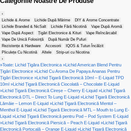
Categoriile Noastre De Produse
‹
Lichide & Arome
Lichide După Mărime
DIY & Arome Concentrate
Lichide Branded & NicSalt
Lichide Fără Nicotină
Vape După Aromă
Vape După Aspect
Țigări Electronice & Kituri
Vape Reîncărcabil
Vape De Unică Folosință
După Număr De Pufuri
Rezistențe & Hardware
Accesorii
IQOS & Tutun Încălzit
Pliculețe Cu Nicotină
Altele
Strip-uri cu Nicotina
›
»
Toate: Lichid Țigăra Electronica
»
Lichid American Blend Pentru
Țigări Electronice
»
Lichid Cu Aroma De Papaya Ananas Pentru
Țigări Electronice
»
Lichid Țigară Electronică 10ml – E-Liquid TPD
10ml
»
Lichid Țigară Electronică Ciocolată – Chocolate E-Liquid
»
Lichid Țigară Electronică Cireșe – Cherry E-Liquid
»
Lichid Țigară
Electronică DTL – Direct To Lung E-Liquid
»
Lichid Țigară Electronică
Lămâie – Lemon E-Liquid
»
Lichid Țigară Electronică Mentol –
Menthol E-Liquid
»
Lichid Țigară Electronică MTL – Mouth to Lung E-
Liquid
»
Lichid Țigară Electronică pentru Pod – Pod System E-Liquid
»
Lichid Țigară Electronică Piersică – Peach E-Liquid
»
Lichid Țigară
Electronică Portocală – Orange E-Liquid
»
Lichid Țigară Electronică