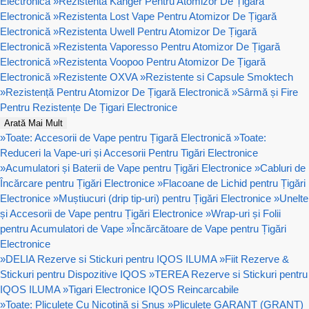
Electronică
»
Rezistenta Kanger Pentru Atomizor De Țigară
Electronică
»
Rezistenta Lost Vape Pentru Atomizor De Țigară
Electronică
»
Rezistenta Uwell Pentru Atomizor De Țigară
Electronică
»
Rezistenta Vaporesso Pentru Atomizor De Țigară
Electronică
»
Rezistenta Voopoo Pentru Atomizor De Țigară
Electronică
»
Rezistente OXVA
»
Rezistente si Capsule Smoktech
»
Rezistență Pentru Atomizor De Țigară Electronică
»
Sârmă și Fire
Pentru Rezistențe De Țigari Electronice
Arată Mai Mult
»
Toate: Accesorii de Vape pentru Țigară Electronică
»
Toate:
Reduceri la Vape-uri și Accesorii Pentru Tigări Electronice
»
Acumulatori și Baterii de Vape pentru Țigări Electronice
»
Cabluri de
Încărcare pentru Țigări Electronice
»
Flacoane de Lichid pentru Țigări
Electronice
»
Muștiucuri (drip tip-uri) pentru Țigări Electronice
»
Unelte
și Accesorii de Vape pentru Țigări Electronice
»
Wrap-uri și Folii
pentru Acumulatori de Vape
»
Încărcătoare de Vape pentru Țigări
Electronice
»
DELIA Rezerve si Stickuri pentru IQOS ILUMA
»
Fiit Rezerve &
Stickuri pentru Dispozitive IQOS
»
TEREA Rezerve si Stickuri pentru
IQOS ILUMA
»
Tigari Electronice IQOS Reincarcabile
»
Toate: Pliculețe Cu Nicotină și Snus
»
Pliculete GARANT (GRANT)