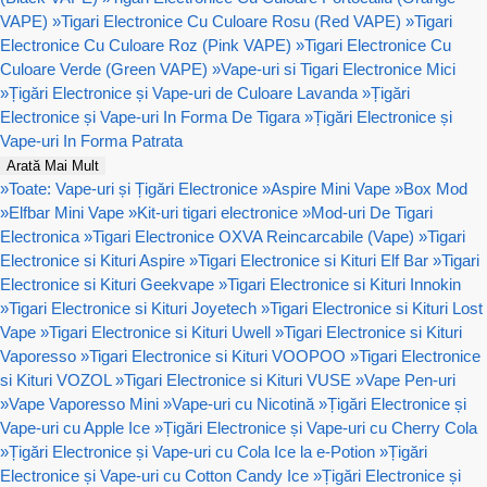
VAPE)
»
Tigari Electronice Cu Culoare Rosu (Red VAPE)
»
Tigari
Electronice Cu Culoare Roz (Pink VAPE)
»
Tigari Electronice Cu
Culoare Verde (Green VAPE)
»
Vape-uri si Tigari Electronice Mici
»
Țigări Electronice și Vape-uri de Culoare Lavanda
»
Țigări
Electronice și Vape-uri In Forma De Tigara
»
Țigări Electronice și
Vape-uri In Forma Patrata
Arată Mai Mult
»
Toate: Vape-uri și Țigări Electronice
»
Aspire Mini Vape
»
Box Mod
»
Elfbar Mini Vape
»
Kit-uri tigari electronice
»
Mod-uri De Tigari
Electronica
»
Tigari Electronice OXVA Reincarcabile (Vape)
»
Tigari
Electronice si Kituri Aspire
»
Tigari Electronice si Kituri Elf Bar
»
Tigari
Electronice si Kituri Geekvape
»
Tigari Electronice si Kituri Innokin
»
Tigari Electronice si Kituri Joyetech
»
Tigari Electronice si Kituri Lost
Vape
»
Tigari Electronice si Kituri Uwell
»
Tigari Electronice si Kituri
Vaporesso
»
Tigari Electronice si Kituri VOOPOO
»
Tigari Electronice
si Kituri VOZOL
»
Tigari Electronice si Kituri VUSE
»
Vape Pen-uri
»
Vape Vaporesso Mini
»
Vape-uri cu Nicotină
»
Țigări Electronice și
Vape-uri cu Apple Ice
»
Țigări Electronice și Vape-uri cu Cherry Cola
»
Țigări Electronice și Vape-uri cu Cola Ice la e-Potion
»
Țigări
Electronice și Vape-uri cu Cotton Candy Ice
»
Țigări Electronice și