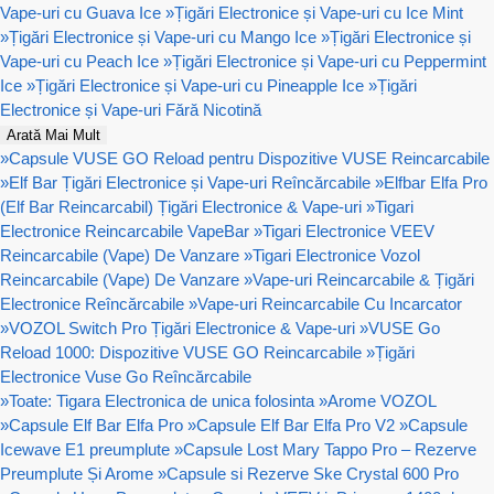
Vape-uri cu Guava Ice
»
Țigări Electronice și Vape-uri cu Ice Mint
»
Țigări Electronice și Vape-uri cu Mango Ice
»
Țigări Electronice și
Vape-uri cu Peach Ice
»
Țigări Electronice și Vape-uri cu Peppermint
Ice
»
Țigări Electronice și Vape-uri cu Pineapple Ice
»
Țigări
Electronice și Vape-uri Fără Nicotină
Arată Mai Mult
»
Capsule VUSE GO Reload pentru Dispozitive VUSE Reincarcabile
»
Elf Bar Țigări Electronice și Vape-uri Reîncărcabile
»
Elfbar Elfa Pro
(Elf Bar Reincarcabil) Țigări Electronice & Vape-uri
»
Tigari
Electronice Reincarcabile VapeBar
»
Tigari Electronice VEEV
Reincarcabile (Vape) De Vanzare
»
Tigari Electronice Vozol
Reincarcabile (Vape) De Vanzare
»
Vape-uri Reincarcabile & Țigări
Electronice Reîncărcabile
»
Vape-uri Reincarcabile Cu Incarcator
»
VOZOL Switch Pro Țigări Electronice & Vape-uri
»
VUSE Go
Reload 1000: Dispozitive VUSE GO Reincarcabile
»
Țigări
Electronice Vuse Go Reîncărcabile
»
Toate: Tigara Electronica de unica folosinta
»
Arome VOZOL
»
Capsule Elf Bar Elfa Pro
»
Capsule Elf Bar Elfa Pro V2
»
Capsule
Icewave E1 preumplute
»
Capsule Lost Mary Tappo Pro – Rezerve
Preumplute Și Arome
»
Capsule si Rezerve Ske Crystal 600 Pro