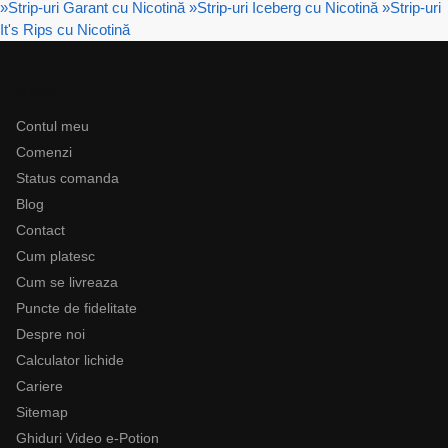
»
Strip-uri Garant cu Nicotină
»
Strip-uri Iceberg cu Nicotină
»
Strip-uri
It's Rips cu Nicotină
Ajutor
Contul meu
Comenzi
Status comanda
Blog
Contact
Cum platesc
Cum se livreaza
Puncte de fidelitate
Despre noi
Calculator lichide
Cariere
Sitemap
Ghiduri Video e-Potion