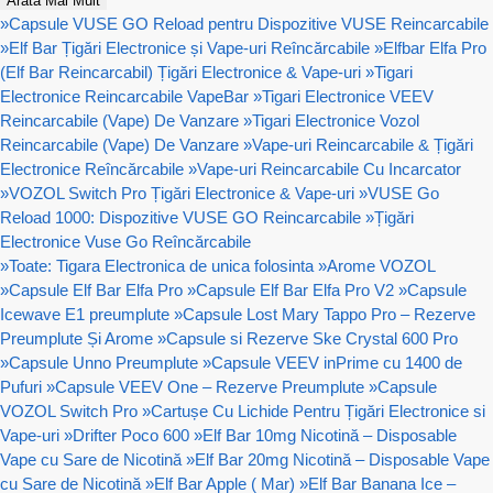
Arată Mai Mult
»
Capsule VUSE GO Reload pentru Dispozitive VUSE Reincarcabile
»
Elf Bar Țigări Electronice și Vape-uri Reîncărcabile
»
Elfbar Elfa Pro
(Elf Bar Reincarcabil) Țigări Electronice & Vape-uri
»
Tigari
Electronice Reincarcabile VapeBar
»
Tigari Electronice VEEV
Reincarcabile (Vape) De Vanzare
»
Tigari Electronice Vozol
Reincarcabile (Vape) De Vanzare
»
Vape-uri Reincarcabile & Țigări
Electronice Reîncărcabile
»
Vape-uri Reincarcabile Cu Incarcator
»
VOZOL Switch Pro Țigări Electronice & Vape-uri
»
VUSE Go
Reload 1000: Dispozitive VUSE GO Reincarcabile
»
Țigări
Electronice Vuse Go Reîncărcabile
»
Toate: Tigara Electronica de unica folosinta
»
Arome VOZOL
»
Capsule Elf Bar Elfa Pro
»
Capsule Elf Bar Elfa Pro V2
»
Capsule
Icewave E1 preumplute
»
Capsule Lost Mary Tappo Pro – Rezerve
Preumplute Și Arome
»
Capsule si Rezerve Ske Crystal 600 Pro
»
Capsule Unno Preumplute
»
Capsule VEEV inPrime cu 1400 de
Pufuri
»
Capsule VEEV One – Rezerve Preumplute
»
Capsule
VOZOL Switch Pro
»
Cartușe Cu Lichide Pentru Țigări Electronice si
Vape-uri
»
Drifter Poco 600
»
Elf Bar 10mg Nicotină – Disposable
Vape cu Sare de Nicotină
»
Elf Bar 20mg Nicotină – Disposable Vape
cu Sare de Nicotină
»
Elf Bar Apple ( Mar)
»
Elf Bar Banana Ice –