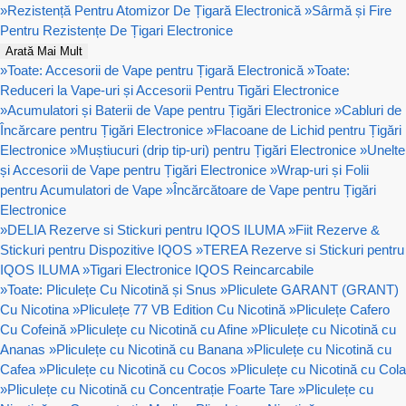
»
Rezistență Pentru Atomizor De Țigară Electronică
»
Sârmă și Fire
Pentru Rezistențe De Țigari Electronice
Arată Mai Mult
»
Toate: Accesorii de Vape pentru Țigară Electronică
»
Toate:
Reduceri la Vape-uri și Accesorii Pentru Tigări Electronice
»
Acumulatori și Baterii de Vape pentru Țigări Electronice
»
Cabluri de
Încărcare pentru Țigări Electronice
»
Flacoane de Lichid pentru Țigări
Electronice
»
Muștiucuri (drip tip-uri) pentru Țigări Electronice
»
Unelte
și Accesorii de Vape pentru Țigări Electronice
»
Wrap-uri și Folii
pentru Acumulatori de Vape
»
Încărcătoare de Vape pentru Țigări
Electronice
»
DELIA Rezerve si Stickuri pentru IQOS ILUMA
»
Fiit Rezerve &
Stickuri pentru Dispozitive IQOS
»
TEREA Rezerve si Stickuri pentru
IQOS ILUMA
»
Tigari Electronice IQOS Reincarcabile
»
Toate: Pliculețe Cu Nicotină și Snus
»
Pliculete GARANT (GRANT)
Cu Nicotina
»
Pliculețe 77 VB Edition Cu Nicotină
»
Pliculețe Cafero
Cu Cofeină
»
Pliculețe cu Nicotină cu Afine
»
Pliculețe cu Nicotină cu
Ananas
»
Pliculețe cu Nicotină cu Banana
»
Pliculețe cu Nicotină cu
Cafea
»
Pliculețe cu Nicotină cu Cocos
»
Pliculețe cu Nicotină cu Cola
»
Pliculețe cu Nicotină cu Concentrație Foarte Tare
»
Pliculețe cu