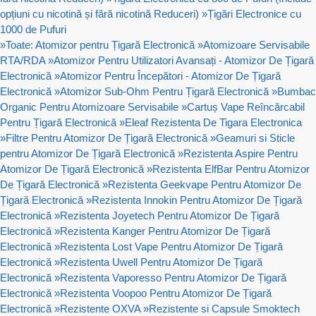
opțiuni cu nicotină și fără nicotină Reduceri)
»
Țigări Electronice cu
1000 de Pufuri
»
Toate: Atomizor pentru Țigară Electronică
»
Atomizoare Servisabile
RTA/RDA
»
Atomizor Pentru Utilizatori Avansați - Atomizor De Țigară
Electronică
»
Atomizor Pentru Începători - Atomizor De Țigară
Electronică
»
Atomizor Sub-Ohm Pentru Țigară Electronică
»
Bumbac
Organic Pentru Atomizoare Servisabile
»
Cartuș Vape Reîncărcabil
Pentru Țigară Electronică
»
Eleaf Rezistenta De Tigara Electronica
»
Filtre Pentru Atomizor De Țigară Electronică
»
Geamuri si Sticle
pentru Atomizor De Țigară Electronică
»
Rezistenta Aspire Pentru
Atomizor De Țigară Electronică
»
Rezistenta ElfBar Pentru Atomizor
De Țigară Electronică
»
Rezistenta Geekvape Pentru Atomizor De
Țigară Electronică
»
Rezistenta Innokin Pentru Atomizor De Țigară
Electronică
»
Rezistenta Joyetech Pentru Atomizor De Țigară
Electronică
»
Rezistenta Kanger Pentru Atomizor De Țigară
Electronică
»
Rezistenta Lost Vape Pentru Atomizor De Țigară
Electronică
»
Rezistenta Uwell Pentru Atomizor De Țigară
Electronică
»
Rezistenta Vaporesso Pentru Atomizor De Țigară
Electronică
»
Rezistenta Voopoo Pentru Atomizor De Țigară
Electronică
»
Rezistente OXVA
»
Rezistente si Capsule Smoktech