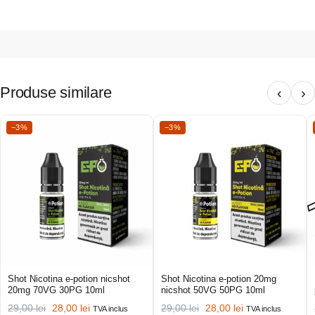
Produse similare
‹
›
−3%
−3%
Shot Nicotina e-potion nicshot
Shot Nicotina e-potion 20mg
20mg 70VG 30PG 10ml
nicshot 50VG 50PG 10ml
29,00
lei
28,00
lei
29,00
lei
28,00
lei
TVA inclus
TVA inclus