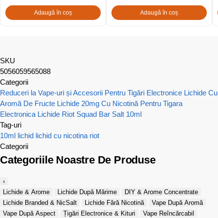
Adaugă în coș
Adaugă în coș
SKU
5056059565088
Categorii
Reduceri la Vape-uri și Accesorii Pentru Tigări Electronice
Lichide Cu
Aromă De Fructe
Lichide 20mg Cu Nicotină Pentru Tigara
Electronica
Lichide Riot Squad Bar Salt 10ml
Tag-uri
10ml
lichid
lichid cu nicotina
riot
Categorii
Categoriile Noastre De Produse
‹
Lichide & Arome
Lichide După Mărime
DIY & Arome Concentrate
Lichide Branded & NicSalt
Lichide Fără Nicotină
Vape După Aromă
Vape După Aspect
Țigări Electronice & Kituri
Vape Reîncărcabil