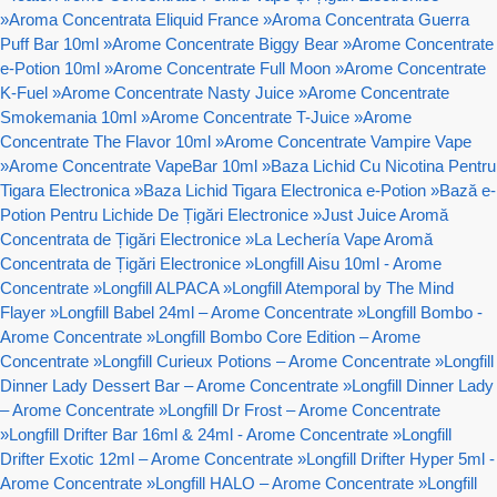
»
Aroma Concentrata Eliquid France
»
Aroma Concentrata Guerra
Puff Bar 10ml
»
Arome Concentrate Biggy Bear
»
Arome Concentrate
e-Potion 10ml
»
Arome Concentrate Full Moon
»
Arome Concentrate
K-Fuel
»
Arome Concentrate Nasty Juice
»
Arome Concentrate
Smokemania 10ml
»
Arome Concentrate T-Juice
»
Arome
Concentrate The Flavor 10ml
»
Arome Concentrate Vampire Vape
»
Arome Concentrate VapeBar 10ml
»
Baza Lichid Cu Nicotina Pentru
Tigara Electronica
»
Baza Lichid Tigara Electronica e-Potion
»
Bază e-
Potion Pentru Lichide De Țigări Electronice
»
Just Juice Aromă
Concentrata de Țigări Electronice
»
La Lechería Vape Aromă
Concentrata de Țigări Electronice
»
Longfill Aisu 10ml - Arome
Concentrate
»
Longfill ALPACA
»
Longfill Atemporal by The Mind
Flayer
»
Longfill Babel 24ml – Arome Concentrate
»
Longfill Bombo -
Arome Concentrate
»
Longfill Bombo Core Edition – Arome
Concentrate
»
Longfill Curieux Potions – Arome Concentrate
»
Longfill
Dinner Lady Dessert Bar – Arome Concentrate
»
Longfill Dinner Lady
– Arome Concentrate
»
Longfill Dr Frost – Arome Concentrate
»
Longfill Drifter Bar 16ml & 24ml - Arome Concentrate
»
Longfill
Drifter Exotic 12ml – Arome Concentrate
»
Longfill Drifter Hyper 5ml -
Arome Concentrate
»
Longfill HALO – Arome Concentrate
»
Longfill