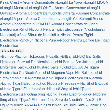
Kings Crest – Arome Concentrate
»
Longfill La Yaya
»
Longfill LIQUA
»
Longfill Montreal
»
Longfill OHF – Arome Concentrate
»
Longfill
Oil4vap – Arome Concentrate
»
Longfill Omerta – Arome Concentrate
»
Longfill Viper – Arome Concentrate
»
Longfill Yeti Summit Series –
Arome Concentrate
»
OXVA OX Aromă Concentrata de Țigări
Electronice
»
Shot Nicotină Pentru Țigări Electronice (Nicshoturi si
Nicsalturi)
»
Shot Săruri de Nicotină & Nicsalt Pentru Țigări
Electronice
»
Shot-uri Nicotină Pura e-Potion Pentru Lichide De Țigări
Electronice
Arată Mai Mult
»
Bombo Platinum Tobaccos Nicsalts
»
ElfBar ELFLIQ Bar Salts
Lichide cu Sare-uri De Nicotină
»
Lichid Bombo Bar Juice
»
Lichid
Drifter Bar Salt
»
Lichid Kustard Salts
»
Lichid LIQUA De Tigara
Electronica Cu Nicotină
»
Lichid Magnum Vape Nic Salts
»
Lichid
Smokemania Cu Nicotină
»
Lichid Tigara Electronica cu Nicotina
»
Lichid Țigară Electronică cu Nicotina Freebase – Nic Shot E-Liquid
»
Lichid Țigară Electronică cu Nicotină 3mg
»
Lichid Țigară
Electronică cu Nicotină 6mg
»
Lichid Țigară Electronică cu Nicotină
9mg
»
Lichid Țigară Electronică cu Sare de Nicotină – Nic Salt E-
Liquid
»
Lichide ARAMAX Salt
»
Lichide Big Bold Salts
»
Lichide Don