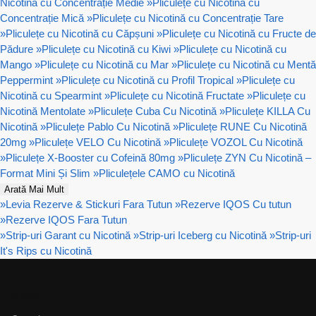
Nicotină cu Concentrație Medie
»
Pliculețe cu Nicotină cu
Concentrație Mică
»
Pliculețe cu Nicotină cu Concentrație Tare
»
Pliculețe cu Nicotină cu Căpșuni
»
Pliculețe cu Nicotină cu Fructe de
Pădure
»
Pliculețe cu Nicotină cu Kiwi
»
Pliculețe cu Nicotină cu
Mango
»
Pliculețe cu Nicotină cu Mar
»
Pliculețe cu Nicotină cu Mentă
Peppermint
»
Pliculețe cu Nicotină cu Profil Tropical
»
Pliculețe cu
Nicotină cu Spearmint
»
Pliculețe cu Nicotină Fructate
»
Pliculețe cu
Nicotină Mentolate
»
Pliculețe Cuba Cu Nicotină
»
Pliculețe KILLA Cu
Nicotină
»
Pliculețe Pablo Cu Nicotină
»
Pliculețe RUNE Cu Nicotină
20mg
»
Pliculețe VELO Cu Nicotină
»
Pliculețe VOZOL Cu Nicotină
»
Pliculețe X-Booster cu Cofeină 80mg
»
Pliculețe ZYN Cu Nicotină –
Format Mini Și Slim
»
Pliculețele CAMO cu Nicotină
Arată Mai Mult
»
Levia Rezerve & Stickuri Fara Tutun
»
Rezerve IQOS Cu tutun
»
Rezerve IQOS Fara Tutun
»
Strip-uri Garant cu Nicotină
»
Strip-uri Iceberg cu Nicotină
»
Strip-uri
It's Rips cu Nicotină
Ajutor