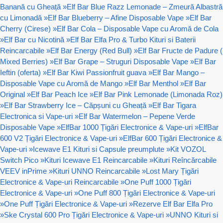
Banană cu Gheață
»
Elf Bar Blue Razz Lemonade – Zmeură Albastră
cu Limonadă
»
Elf Bar Blueberry – Afine Disposable Vape
»
Elf Bar
Cherry (Cirese)
»
Elf Bar Cola – Disposable Vape cu Aromă de Cola
»
Elf Bar cu Nicotină
»
Elf Bar Elfa Pro & Turbo Kituri si Baterii
Reincarcabile
»
Elf Bar Energy (Red Bull)
»
Elf Bar Fructe de Padure (
Mixed Berries)
»
Elf Bar Grape – Struguri Disposable Vape
»
Elf Bar
Ieftin (oferta)
»
Elf Bar Kiwi Passionfruit guava
»
Elf Bar Mango –
Disposable Vape cu Aromă de Mango
»
Elf Bar Menthol
»
Elf Bar
Original
»
Elf Bar Peach Ice
»
Elf Bar Pink Lemonade (Limonada Roz)
»
Elf Bar Strawberry Ice – Căpșuni cu Gheață
»
Elf Bar Tigara
Electronica si Vape-uri
»
Elf Bar Watermelon – Pepene Verde
Disposable Vape
»
ElfBar 1000 Țigări Electronice & Vape-uri
»
ElfBar
600 V2 Țigări Electronice & Vape-uri
»
ElfBar 600 Țigări Electronice &
Vape-uri
»
Icewave E1 Kituri si Capsule preumplute
»
Kit VOZOL
Switch Pico
»
Kituri Icewave E1 Reincarcabile
»
Kituri Reîncărcabile
VEEV inPrime
»
Kituri UNNO Reincarcabile
»
Lost Mary Țigări
Electronice & Vape-uri Reincarcabile
»
One Puff 1000 Țigări
Electronice & Vape-uri
»
One Puff 800 Țigări Electronice & Vape-uri
»
One Puff Țigări Electronice & Vape-uri
»
Rezerve Elf Bar Elfa Pro
»
Ske Crystal 600 Pro Țigări Electronice & Vape-uri
»
UNNO Kituri si