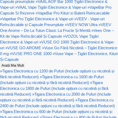
Capsule preumplute
»
VAAL AOP Bar 1000 Țigări Electronice &
Vape-uri
»
VAAL Vape Țigări Electronice & Vape-uri
»
VapeBar Pro
Capsule Si Rezerve
»
VapeBar Pro Kituri si Baterii Reincarcabile
»
Vapebar Pro Țigări Electronice & Vape-uri
»
VEEV - Vape-uri
Reîncărcabile și Capsule Preumplute
»
VEEV NOW Ultra
»
VEEV
One Arome – De La Tutun Clasic La Fructe Și Mentă
»
Veev One –
Kit de Vape Reîncărcabil Și Capsule
»
VOZOL Vape Țigări
Electronice & Vape-uri
»
VUSE GO 1000 Țigări Electronice & Vape-
uri
»
VUSE GO AROME
»
Vuse Go Fără Nicotină – Țigări Electronice
0 mg
»
VUSE PRO ONE 1000
»
Vuse Vape – Țigări Electronice, Kituri
Și Capsule
Arată Mai Mult
»
Tigara Electronica cu 1200 de Pufuri (Include opțiuni cu nicotină și
fără nicotină Reduceri)
»
Tigara Electronica cu 1600 de Pufuri
(Include opțiuni cu nicotină și fără nicotină Reduceri)
»
Tigara
Electronica cu 1800 de Pufuri (Include opțiuni cu nicotină și fără
nicotină Reduceri)
»
Tigara Electronica cu 2000 de Pufuri (Include
opțiuni cu nicotină și fără nicotină Reduceri)
»
Tigara Electronica cu
2400 de Pufuri (Include opțiuni cu nicotină și fără nicotină Reduceri)
»
Tigara Electronica cu 600 de Pufuri (Include opțiuni cu nicotină și
fără nicotină Reduceri)
»
Tigara Electronica cu 800 de Pufuri (Include