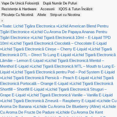
Vape De Unică Folosință
După Număr De Pufuri
Rezistențe & Hardware
Accesorii
IQOS & Tutun Încălzit
Pliculețe Cu Nicotină
Altele
Strip-uri cu Nicotina
›
»
Toate: Lichid Țigăra Electronica
»
Lichid American Blend Pentru
Țigări Electronice
»
Lichid Cu Aroma De Papaya Ananas Pentru
Țigări Electronice
»
Lichid Țigară Electronică 10ml – E-Liquid TPD
10ml
»
Lichid Țigară Electronică Ciocolată – Chocolate E-Liquid
»
Lichid Țigară Electronică Cireșe – Cherry E-Liquid
»
Lichid Țigară
Electronică DTL – Direct To Lung E-Liquid
»
Lichid Țigară Electronică
Lămâie – Lemon E-Liquid
»
Lichid Țigară Electronică Mentol –
Menthol E-Liquid
»
Lichid Țigară Electronică MTL – Mouth to Lung E-
Liquid
»
Lichid Țigară Electronică pentru Pod – Pod System E-Liquid
»
Lichid Țigară Electronică Piersică – Peach E-Liquid
»
Lichid Țigară
Electronică Portocală – Orange E-Liquid
»
Lichid Țigară Electronică
Shortfill – Shortfill E-Liquid
»
Lichid Țigară Electronică Struguri –
Grape E-Liquid
»
Lichid Țigară Electronică Vanilie – Vanilla E-Liquid
»
Lichid Țigară Electronică Zmeură – Raspberry E-Liquid
»
Lichide Cu
Aroma De Banana
»
Lichide Cu Aroma De Blueberry (Afine)
»
Lichide
Cu Aroma De Fructe De Padure
»
Lichide Cu Aroma De Kent