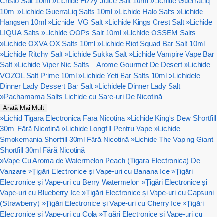
Cristo Salt 10ml
»
Lichide Fizzy Juice Salt 10ml
»
Lichide GuerraLiq
10ml
»
Lichide GuerraLiq Salts 10ml
»
Lichide Halo Salts
»
Lichide
Hangsen 10ml
»
Lichide IVG Salt
»
Lichide Kings Crest Salt
»
Lichide
LIQUA Salts
»
Lichide OOPs Salt 10ml
»
Lichide OSSEM Salts
»
Lichide OXVA OX Salts 10ml
»
Lichide Riot Squad Bar Salt 10ml
»
Lichide Ritchy Salt
»
Lichide Sukka Salt
»
Lichide Vampire Vape Bar
Salt
»
Lichide Viper Nic Salts – Arome Gourmet De Desert
»
Lichide
VOZOL Salt Prime 10ml
»
Lichide Yeti Bar Salts 10ml
»
Lichidele
Dinner Lady Dessert Bar Salt
»
Lichidele Dinner Lady Salt
»
Pachamama Salts Lichide cu Sare-uri De Nicotină
Arată Mai Mult
»
Lichid Tigara Electronica Fara Nicotina
»
Lichide King's Dew Shortfill
30ml Fără Nicotină
»
Lichide Longfill Pentru Vape
»
Lichide
Smokemania Shortfill 30ml Fără Nicotină
»
Lichide The Vaping Giant
Shortfill 30ml Fără Nicotină
»
Vape Cu Aroma de Watermelon Peach (Tigara Electronica) De
Vanzare
»
Țigări Electronice și Vape-uri cu Banana Ice
»
Țigări
Electronice și Vape-uri cu Berry Watermelon
»
Țigări Electronice și
Vape-uri cu Blueberry Ice
»
Țigări Electronice și Vape-uri cu Capsuni
(Strawberry)
»
Țigări Electronice și Vape-uri cu Cherry Ice
»
Țigări
Electronice și Vape-uri cu Cola
»
Țigări Electronice și Vape-uri cu