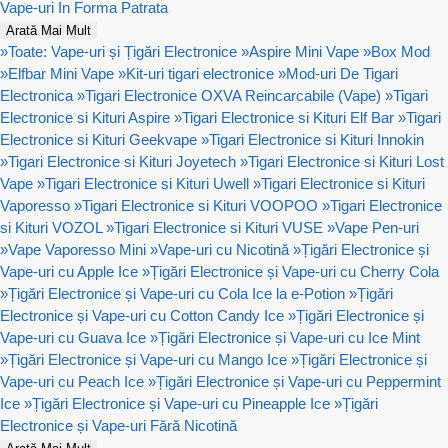
Vape-uri In Forma Patrata
Arată Mai Mult
»
Toate: Vape-uri și Țigări Electronice
»
Aspire Mini Vape
»
Box Mod
»
Elfbar Mini Vape
»
Kit-uri tigari electronice
»
Mod-uri De Tigari
Electronica
»
Tigari Electronice OXVA Reincarcabile (Vape)
»
Tigari
Electronice si Kituri Aspire
»
Tigari Electronice si Kituri Elf Bar
»
Tigari
Electronice si Kituri Geekvape
»
Tigari Electronice si Kituri Innokin
»
Tigari Electronice si Kituri Joyetech
»
Tigari Electronice si Kituri Lost
Vape
»
Tigari Electronice si Kituri Uwell
»
Tigari Electronice si Kituri
Vaporesso
»
Tigari Electronice si Kituri VOOPOO
»
Tigari Electronice
si Kituri VOZOL
»
Tigari Electronice si Kituri VUSE
»
Vape Pen-uri
»
Vape Vaporesso Mini
»
Vape-uri cu Nicotină
»
Țigări Electronice și
Vape-uri cu Apple Ice
»
Țigări Electronice și Vape-uri cu Cherry Cola
»
Țigări Electronice și Vape-uri cu Cola Ice la e-Potion
»
Țigări
Electronice și Vape-uri cu Cotton Candy Ice
»
Țigări Electronice și
Vape-uri cu Guava Ice
»
Țigări Electronice și Vape-uri cu Ice Mint
»
Țigări Electronice și Vape-uri cu Mango Ice
»
Țigări Electronice și
Vape-uri cu Peach Ice
»
Țigări Electronice și Vape-uri cu Peppermint
Ice
»
Țigări Electronice și Vape-uri cu Pineapple Ice
»
Țigări
Electronice și Vape-uri Fără Nicotină