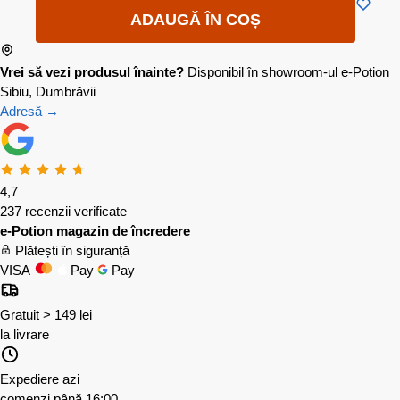
ADAUGĂ ÎN COȘ
Vrei să vezi produsul înainte?
Disponibil în showroom-ul e-Potion
Sibiu, Dumbrăvii
Adresă →
4,7
237 recenzii verificate
e-Potion magazin de încredere
Plătești în siguranță
VISA
Pay
Pay
Gratuit > 149 lei
la livrare
Expediere azi
comenzi până 16:00