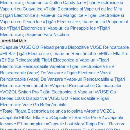
Electronice și Vape-uri cu Cotton Candy Ice
»
Țigări Electronice și
Vape-uri cu Guava Ice
»
Țigări Electronice și Vape-uri cu Ice Mint
»
Țigări Electronice și Vape-uri cu Mango Ice
»
Țigări Electronice și
Vape-uri cu Peach Ice
»
Țigări Electronice și Vape-uri cu Peppermint
Ice
»
Țigări Electronice și Vape-uri cu Pineapple Ice
»
Țigări
Electronice și Vape-uri Fără Nicotină
Arată Mai Mult
»
Capsule VUSE GO Reload pentru Dispozitive VUSE Reincarcabile
»
Elf Bar Țigări Electronice și Vape-uri Reîncărcabile
»
Elfbar Elfa Pro
(Elf Bar Reincarcabil) Țigări Electronice & Vape-uri
»
Tigari
Electronice Reincarcabile VapeBar
»
Tigari Electronice VEEV
Reincarcabile (Vape) De Vanzare
»
Tigari Electronice Vozol
Reincarcabile (Vape) De Vanzare
»
Vape-uri Reincarcabile & Țigări
Electronice Reîncărcabile
»
Vape-uri Reincarcabile Cu Incarcator
»
VOZOL Switch Pro Țigări Electronice & Vape-uri
»
VUSE Go
Reload 1000: Dispozitive VUSE GO Reincarcabile
»
Țigări
Electronice Vuse Go Reîncărcabile
»
Toate: Tigara Electronica de unica folosinta
»
Arome VOZOL
»
Capsule Elf Bar Elfa Pro
»
Capsule Elf Bar Elfa Pro V2
»
Capsule
Icewave E1 preumplute
»
Capsule Lost Mary Tappo Pro – Rezerve