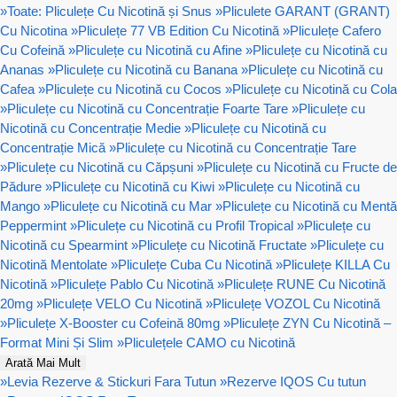
»
Toate: Pliculețe Cu Nicotină și Snus
»
Pliculete GARANT (GRANT)
Cu Nicotina
»
Pliculețe 77 VB Edition Cu Nicotină
»
Pliculețe Cafero
Cu Cofeină
»
Pliculețe cu Nicotină cu Afine
»
Pliculețe cu Nicotină cu
Ananas
»
Pliculețe cu Nicotină cu Banana
»
Pliculețe cu Nicotină cu
Cafea
»
Pliculețe cu Nicotină cu Cocos
»
Pliculețe cu Nicotină cu Cola
»
Pliculețe cu Nicotină cu Concentrație Foarte Tare
»
Pliculețe cu
Nicotină cu Concentrație Medie
»
Pliculețe cu Nicotină cu
Concentrație Mică
»
Pliculețe cu Nicotină cu Concentrație Tare
»
Pliculețe cu Nicotină cu Căpșuni
»
Pliculețe cu Nicotină cu Fructe de
Pădure
»
Pliculețe cu Nicotină cu Kiwi
»
Pliculețe cu Nicotină cu
Mango
»
Pliculețe cu Nicotină cu Mar
»
Pliculețe cu Nicotină cu Mentă
Peppermint
»
Pliculețe cu Nicotină cu Profil Tropical
»
Pliculețe cu
Nicotină cu Spearmint
»
Pliculețe cu Nicotină Fructate
»
Pliculețe cu
Nicotină Mentolate
»
Pliculețe Cuba Cu Nicotină
»
Pliculețe KILLA Cu
Nicotină
»
Pliculețe Pablo Cu Nicotină
»
Pliculețe RUNE Cu Nicotină
20mg
»
Pliculețe VELO Cu Nicotină
»
Pliculețe VOZOL Cu Nicotină
»
Pliculețe X-Booster cu Cofeină 80mg
»
Pliculețe ZYN Cu Nicotină –
Format Mini Și Slim
»
Pliculețele CAMO cu Nicotină
Arată Mai Mult
»
Levia Rezerve & Stickuri Fara Tutun
»
Rezerve IQOS Cu tutun