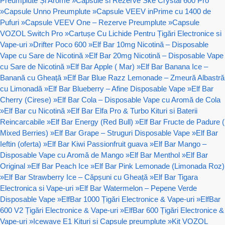
Preumplute Și Arome
»
Capsule si Rezerve Ske Crystal 600 Pro
»
Capsule Unno Preumplute
»
Capsule VEEV inPrime cu 1400 de
Pufuri
»
Capsule VEEV One – Rezerve Preumplute
»
Capsule
VOZOL Switch Pro
»
Cartușe Cu Lichide Pentru Țigări Electronice si
Vape-uri
»
Drifter Poco 600
»
Elf Bar 10mg Nicotină – Disposable
Vape cu Sare de Nicotină
»
Elf Bar 20mg Nicotină – Disposable Vape
cu Sare de Nicotină
»
Elf Bar Apple ( Mar)
»
Elf Bar Banana Ice –
Banană cu Gheață
»
Elf Bar Blue Razz Lemonade – Zmeură Albastră
cu Limonadă
»
Elf Bar Blueberry – Afine Disposable Vape
»
Elf Bar
Cherry (Cirese)
»
Elf Bar Cola – Disposable Vape cu Aromă de Cola
»
Elf Bar cu Nicotină
»
Elf Bar Elfa Pro & Turbo Kituri si Baterii
Reincarcabile
»
Elf Bar Energy (Red Bull)
»
Elf Bar Fructe de Padure (
Mixed Berries)
»
Elf Bar Grape – Struguri Disposable Vape
»
Elf Bar
Ieftin (oferta)
»
Elf Bar Kiwi Passionfruit guava
»
Elf Bar Mango –
Disposable Vape cu Aromă de Mango
»
Elf Bar Menthol
»
Elf Bar
Original
»
Elf Bar Peach Ice
»
Elf Bar Pink Lemonade (Limonada Roz)
»
Elf Bar Strawberry Ice – Căpșuni cu Gheață
»
Elf Bar Tigara
Electronica si Vape-uri
»
Elf Bar Watermelon – Pepene Verde
Disposable Vape
»
ElfBar 1000 Țigări Electronice & Vape-uri
»
ElfBar
600 V2 Țigări Electronice & Vape-uri
»
ElfBar 600 Țigări Electronice &
Vape-uri
»
Icewave E1 Kituri si Capsule preumplute
»
Kit VOZOL