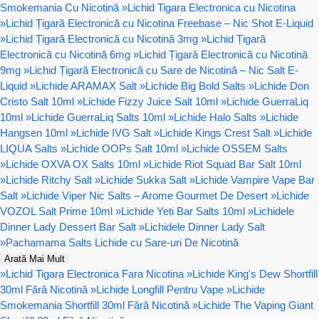
Smokemania Cu Nicotină
»
Lichid Tigara Electronica cu Nicotina
»
Lichid Țigară Electronică cu Nicotina Freebase – Nic Shot E-Liquid
»
Lichid Țigară Electronică cu Nicotină 3mg
»
Lichid Țigară
Electronică cu Nicotină 6mg
»
Lichid Țigară Electronică cu Nicotină
9mg
»
Lichid Țigară Electronică cu Sare de Nicotină – Nic Salt E-
Liquid
»
Lichide ARAMAX Salt
»
Lichide Big Bold Salts
»
Lichide Don
Cristo Salt 10ml
»
Lichide Fizzy Juice Salt 10ml
»
Lichide GuerraLiq
10ml
»
Lichide GuerraLiq Salts 10ml
»
Lichide Halo Salts
»
Lichide
Hangsen 10ml
»
Lichide IVG Salt
»
Lichide Kings Crest Salt
»
Lichide
LIQUA Salts
»
Lichide OOPs Salt 10ml
»
Lichide OSSEM Salts
»
Lichide OXVA OX Salts 10ml
»
Lichide Riot Squad Bar Salt 10ml
»
Lichide Ritchy Salt
»
Lichide Sukka Salt
»
Lichide Vampire Vape Bar
Salt
»
Lichide Viper Nic Salts – Arome Gourmet De Desert
»
Lichide
VOZOL Salt Prime 10ml
»
Lichide Yeti Bar Salts 10ml
»
Lichidele
Dinner Lady Dessert Bar Salt
»
Lichidele Dinner Lady Salt
»
Pachamama Salts Lichide cu Sare-uri De Nicotină
Arată Mai Mult
»
Lichid Tigara Electronica Fara Nicotina
»
Lichide King's Dew Shortfill
30ml Fără Nicotină
»
Lichide Longfill Pentru Vape
»
Lichide
Smokemania Shortfill 30ml Fără Nicotină
»
Lichide The Vaping Giant