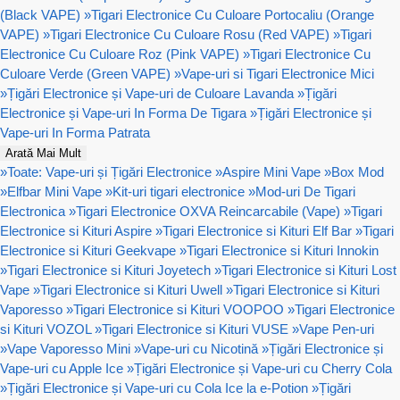
(Black VAPE)
»
Tigari Electronice Cu Culoare Portocaliu (Orange
VAPE)
»
Tigari Electronice Cu Culoare Rosu (Red VAPE)
»
Tigari
Electronice Cu Culoare Roz (Pink VAPE)
»
Tigari Electronice Cu
Culoare Verde (Green VAPE)
»
Vape-uri si Tigari Electronice Mici
»
Țigări Electronice și Vape-uri de Culoare Lavanda
»
Țigări
Electronice și Vape-uri In Forma De Tigara
»
Țigări Electronice și
Vape-uri In Forma Patrata
Arată Mai Mult
»
Toate: Vape-uri și Țigări Electronice
»
Aspire Mini Vape
»
Box Mod
»
Elfbar Mini Vape
»
Kit-uri tigari electronice
»
Mod-uri De Tigari
Electronica
»
Tigari Electronice OXVA Reincarcabile (Vape)
»
Tigari
Electronice si Kituri Aspire
»
Tigari Electronice si Kituri Elf Bar
»
Tigari
Electronice si Kituri Geekvape
»
Tigari Electronice si Kituri Innokin
»
Tigari Electronice si Kituri Joyetech
»
Tigari Electronice si Kituri Lost
Vape
»
Tigari Electronice si Kituri Uwell
»
Tigari Electronice si Kituri
Vaporesso
»
Tigari Electronice si Kituri VOOPOO
»
Tigari Electronice
si Kituri VOZOL
»
Tigari Electronice si Kituri VUSE
»
Vape Pen-uri
»
Vape Vaporesso Mini
»
Vape-uri cu Nicotină
»
Țigări Electronice și
Vape-uri cu Apple Ice
»
Țigări Electronice și Vape-uri cu Cherry Cola
»
Țigări Electronice și Vape-uri cu Cola Ice la e-Potion
»
Țigări