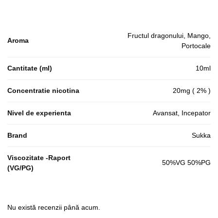
Fructul dragonului, Mango,
Aroma
Portocale
Cantitate (ml)
10ml
Concentratie nicotina
20mg ( 2% )
Nivel de experienta
Avansat, Incepator
Brand
Sukka
Viscozitate -Raport
50%VG 50%PG
(VG/PG)
Nu există recenzii până acum.