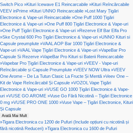
Switch Pico
»
Kituri Icewave E1 Reincarcabile
»
Kituri Reîncărcabile
VEEV inPrime
»
Kituri UNNO Reincarcabile
»
Lost Mary Țigări
Electronice & Vape-uri Reincarcabile
»
One Puff 1000 Țigări
Electronice & Vape-uri
»
One Puff 800 Țigări Electronice & Vape-uri
»
One Puff Țigări Electronice & Vape-uri
»
Rezerve Elf Bar Elfa Pro
»
Ske Crystal 600 Pro Țigări Electronice & Vape-uri
»
UNNO Kituri si
Capsule preumplute
»
VAAL AOP Bar 1000 Țigări Electronice &
Vape-uri
»
VAAL Vape Țigări Electronice & Vape-uri
»
VapeBar Pro
Capsule Si Rezerve
»
VapeBar Pro Kituri si Baterii Reincarcabile
»
Vapebar Pro Țigări Electronice & Vape-uri
»
VEEV - Vape-uri
Reîncărcabile și Capsule Preumplute
»
VEEV NOW Ultra
»
VEEV
One Arome – De La Tutun Clasic La Fructe Și Mentă
»
Veev One –
Kit de Vape Reîncărcabil Și Capsule
»
VOZOL Vape Țigări
Electronice & Vape-uri
»
VUSE GO 1000 Țigări Electronice & Vape-
uri
»
VUSE GO AROME
»
Vuse Go Fără Nicotină – Țigări Electronice
0 mg
»
VUSE PRO ONE 1000
»
Vuse Vape – Țigări Electronice, Kituri
Și Capsule
Arată Mai Mult
»
Tigara Electronica cu 1200 de Pufuri (Include opțiuni cu nicotină și
fără nicotină Reduceri)
»
Tigara Electronica cu 1600 de Pufuri