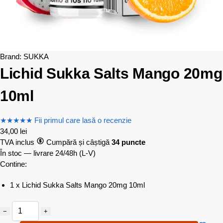
Brand:
SUKKA
Lichid Sukka Salts Mango 20mg
10ml
★
★
★
★
★
Fii primul care lasă o recenzie
34,00
lei
TVA inclus
Cumpără și câștigă
34 puncte
În stoc — livrare 24/48h
(L-V)
Contine:
1 x Lichid Sukka Salts Mango 20mg 10ml
−
+