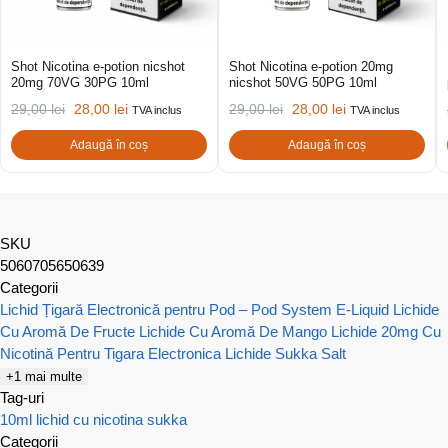
Shot Nicotina e-potion nicshot
Shot Nicotina e-potion 20mg
20mg 70VG 30PG 10ml
nicshot 50VG 50PG 10ml
29,00
lei
28,00
lei
29,00
lei
28,00
lei
TVA inclus
TVA inclus
Adaugă în coș
Adaugă în coș
SKU
5060705650639
Categorii
Lichid Țigară Electronică pentru Pod – Pod System E-Liquid
Lichide
Cu Aromă De Fructe
Lichide Cu Aromă De Mango
Lichide 20mg Cu
Nicotină Pentru Tigara Electronica
Lichide Sukka Salt
+1 mai multe
Tag-uri
10ml
lichid cu nicotina
sukka
Categorii