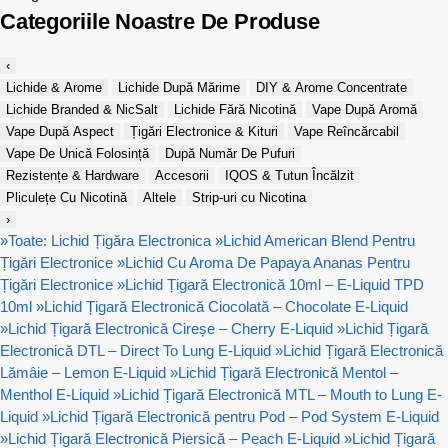
Categoriile Noastre De Produse
‹
Lichide & Arome
Lichide După Mărime
DIY & Arome Concentrate
Lichide Branded & NicSalt
Lichide Fără Nicotină
Vape După Aromă
Vape După Aspect
Țigări Electronice & Kituri
Vape Reîncărcabil
Vape De Unică Folosință
După Număr De Pufuri
Rezistențe & Hardware
Accesorii
IQOS & Tutun Încălzit
Pliculețe Cu Nicotină
Altele
Strip-uri cu Nicotina
›
»
Toate: Lichid Țigăra Electronica
»
Lichid American Blend Pentru
Țigări Electronice
»
Lichid Cu Aroma De Papaya Ananas Pentru
Țigări Electronice
»
Lichid Țigară Electronică 10ml – E-Liquid TPD
10ml
»
Lichid Țigară Electronică Ciocolată – Chocolate E-Liquid
»
Lichid Țigară Electronică Cireșe – Cherry E-Liquid
»
Lichid Țigară
Electronică DTL – Direct To Lung E-Liquid
»
Lichid Țigară Electronică
Lămâie – Lemon E-Liquid
»
Lichid Țigară Electronică Mentol –
Menthol E-Liquid
»
Lichid Țigară Electronică MTL – Mouth to Lung E-
Liquid
»
Lichid Țigară Electronică pentru Pod – Pod System E-Liquid
»
Lichid Țigară Electronică Piersică – Peach E-Liquid
»
Lichid Țigară