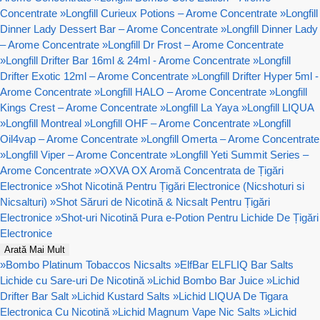
Concentrate
»
Longfill Curieux Potions – Arome Concentrate
»
Longfill
Dinner Lady Dessert Bar – Arome Concentrate
»
Longfill Dinner Lady
– Arome Concentrate
»
Longfill Dr Frost – Arome Concentrate
»
Longfill Drifter Bar 16ml & 24ml - Arome Concentrate
»
Longfill
Drifter Exotic 12ml – Arome Concentrate
»
Longfill Drifter Hyper 5ml -
Arome Concentrate
»
Longfill HALO – Arome Concentrate
»
Longfill
Kings Crest – Arome Concentrate
»
Longfill La Yaya
»
Longfill LIQUA
»
Longfill Montreal
»
Longfill OHF – Arome Concentrate
»
Longfill
Oil4vap – Arome Concentrate
»
Longfill Omerta – Arome Concentrate
»
Longfill Viper – Arome Concentrate
»
Longfill Yeti Summit Series –
Arome Concentrate
»
OXVA OX Aromă Concentrata de Țigări
Electronice
»
Shot Nicotină Pentru Țigări Electronice (Nicshoturi si
Nicsalturi)
»
Shot Săruri de Nicotină & Nicsalt Pentru Țigări
Electronice
»
Shot-uri Nicotină Pura e-Potion Pentru Lichide De Țigări
Electronice
Arată Mai Mult
»
Bombo Platinum Tobaccos Nicsalts
»
ElfBar ELFLIQ Bar Salts
Lichide cu Sare-uri De Nicotină
»
Lichid Bombo Bar Juice
»
Lichid
Drifter Bar Salt
»
Lichid Kustard Salts
»
Lichid LIQUA De Tigara
Electronica Cu Nicotină
»
Lichid Magnum Vape Nic Salts
»
Lichid