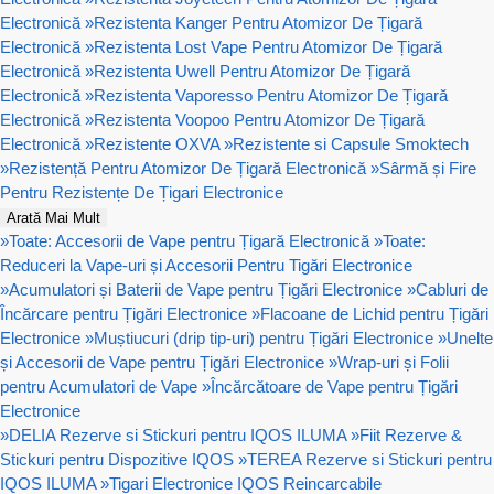
Electronică
»
Rezistenta Kanger Pentru Atomizor De Țigară
Electronică
»
Rezistenta Lost Vape Pentru Atomizor De Țigară
Electronică
»
Rezistenta Uwell Pentru Atomizor De Țigară
Electronică
»
Rezistenta Vaporesso Pentru Atomizor De Țigară
Electronică
»
Rezistenta Voopoo Pentru Atomizor De Țigară
Electronică
»
Rezistente OXVA
»
Rezistente si Capsule Smoktech
»
Rezistență Pentru Atomizor De Țigară Electronică
»
Sârmă și Fire
Pentru Rezistențe De Țigari Electronice
Arată Mai Mult
»
Toate: Accesorii de Vape pentru Țigară Electronică
»
Toate:
Reduceri la Vape-uri și Accesorii Pentru Tigări Electronice
»
Acumulatori și Baterii de Vape pentru Țigări Electronice
»
Cabluri de
Încărcare pentru Țigări Electronice
»
Flacoane de Lichid pentru Țigări
Electronice
»
Muștiucuri (drip tip-uri) pentru Țigări Electronice
»
Unelte
și Accesorii de Vape pentru Țigări Electronice
»
Wrap-uri și Folii
pentru Acumulatori de Vape
»
Încărcătoare de Vape pentru Țigări
Electronice
»
DELIA Rezerve si Stickuri pentru IQOS ILUMA
»
Fiit Rezerve &
Stickuri pentru Dispozitive IQOS
»
TEREA Rezerve si Stickuri pentru
IQOS ILUMA
»
Tigari Electronice IQOS Reincarcabile