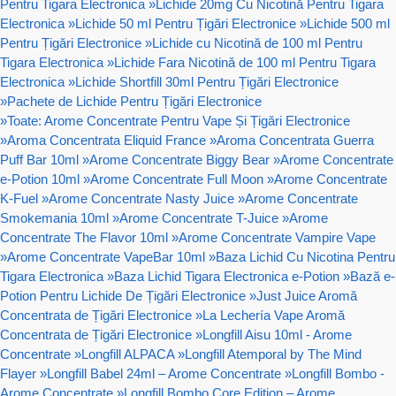
Pentru Tigara Electronica
»
Lichide 20mg Cu Nicotină Pentru Tigara
Electronica
»
Lichide 50 ml Pentru Țigări Electronice
»
Lichide 500 ml
Pentru Țigări Electronice
»
Lichide cu Nicotină de 100 ml Pentru
Tigara Electronica
»
Lichide Fara Nicotină de 100 ml Pentru Tigara
Electronica
»
Lichide Shortfill 30ml Pentru Țigări Electronice
»
Pachete de Lichide Pentru Țigări Electronice
»
Toate: Arome Concentrate Pentru Vape Și Țigări Electronice
»
Aroma Concentrata Eliquid France
»
Aroma Concentrata Guerra
Puff Bar 10ml
»
Arome Concentrate Biggy Bear
»
Arome Concentrate
e-Potion 10ml
»
Arome Concentrate Full Moon
»
Arome Concentrate
K-Fuel
»
Arome Concentrate Nasty Juice
»
Arome Concentrate
Smokemania 10ml
»
Arome Concentrate T-Juice
»
Arome
Concentrate The Flavor 10ml
»
Arome Concentrate Vampire Vape
»
Arome Concentrate VapeBar 10ml
»
Baza Lichid Cu Nicotina Pentru
Tigara Electronica
»
Baza Lichid Tigara Electronica e-Potion
»
Bază e-
Potion Pentru Lichide De Țigări Electronice
»
Just Juice Aromă
Concentrata de Țigări Electronice
»
La Lechería Vape Aromă
Concentrata de Țigări Electronice
»
Longfill Aisu 10ml - Arome
Concentrate
»
Longfill ALPACA
»
Longfill Atemporal by The Mind
Flayer
»
Longfill Babel 24ml – Arome Concentrate
»
Longfill Bombo -
Arome Concentrate
»
Longfill Bombo Core Edition – Arome