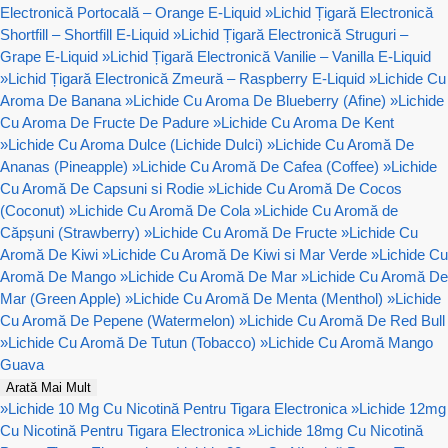
Electronică Portocală – Orange E-Liquid
»
Lichid Țigară Electronică
Shortfill – Shortfill E-Liquid
»
Lichid Țigară Electronică Struguri –
Grape E-Liquid
»
Lichid Țigară Electronică Vanilie – Vanilla E-Liquid
»
Lichid Țigară Electronică Zmeură – Raspberry E-Liquid
»
Lichide Cu
Aroma De Banana
»
Lichide Cu Aroma De Blueberry (Afine)
»
Lichide
Cu Aroma De Fructe De Padure
»
Lichide Cu Aroma De Kent
»
Lichide Cu Aroma Dulce (Lichide Dulci)
»
Lichide Cu Aromă De
Ananas (Pineapple)
»
Lichide Cu Aromă De Cafea (Coffee)
»
Lichide
Cu Aromă De Capsuni si Rodie
»
Lichide Cu Aromă De Cocos
(Coconut)
»
Lichide Cu Aromă De Cola
»
Lichide Cu Aromă de
Căpșuni (Strawberry)
»
Lichide Cu Aromă De Fructe
»
Lichide Cu
Aromă De Kiwi
»
Lichide Cu Aromă De Kiwi si Mar Verde
»
Lichide Cu
Aromă De Mango
»
Lichide Cu Aromă De Mar
»
Lichide Cu Aromă De
Mar (Green Apple)
»
Lichide Cu Aromă De Menta (Menthol)
»
Lichide
Cu Aromă De Pepene (Watermelon)
»
Lichide Cu Aromă De Red Bull
»
Lichide Cu Aromă De Tutun (Tobacco)
»
Lichide Cu Aromă Mango
Guava
Arată Mai Mult
»
Lichide 10 Mg Cu Nicotină Pentru Tigara Electronica
»
Lichide 12mg
Cu Nicotină Pentru Tigara Electronica
»
Lichide 18mg Cu Nicotină