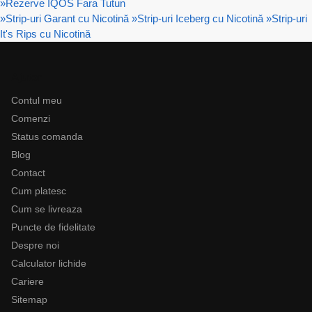
»
Rezerve IQOS Fara Tutun
»
Strip-uri Garant cu Nicotină
»
Strip-uri Iceberg cu Nicotină
»
Strip-uri
It's Rips cu Nicotină
Ajutor
Contul meu
Comenzi
Status comanda
Blog
Contact
Cum platesc
Cum se livreaza
Puncte de fidelitate
Despre noi
Calculator lichide
Cariere
Sitemap