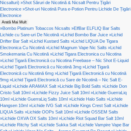
Nicsalturi)
»
Shot Săruri de Nicotină & Nicsalt Pentru Țigări
Electronice
»
Shot-uri Nicotină Pura e-Potion Pentru Lichide De Țigări
Electronice
Arată Mai Mult
»
Bombo Platinum Tobaccos Nicsalts
»
ElfBar ELFLIQ Bar Salts
Lichide cu Sare-uri De Nicotină
»
Lichid Bombo Bar Juice
»
Lichid
Drifter Bar Salt
»
Lichid Kustard Salts
»
Lichid LIQUA De Tigara
Electronica Cu Nicotină
»
Lichid Magnum Vape Nic Salts
»
Lichid
Smokemania Cu Nicotină
»
Lichid Tigara Electronica cu Nicotina
»
Lichid Țigară Electronică cu Nicotina Freebase – Nic Shot E-Liquid
»
Lichid Țigară Electronică cu Nicotină 3mg
»
Lichid Țigară
Electronică cu Nicotină 6mg
»
Lichid Țigară Electronică cu Nicotină
9mg
»
Lichid Țigară Electronică cu Sare de Nicotină – Nic Salt E-
Liquid
»
Lichide ARAMAX Salt
»
Lichide Big Bold Salts
»
Lichide Don
Cristo Salt 10ml
»
Lichide Fizzy Juice Salt 10ml
»
Lichide GuerraLiq
10ml
»
Lichide GuerraLiq Salts 10ml
»
Lichide Halo Salts
»
Lichide
Hangsen 10ml
»
Lichide IVG Salt
»
Lichide Kings Crest Salt
»
Lichide
LIQUA Salts
»
Lichide OOPs Salt 10ml
»
Lichide OSSEM Salts
»
Lichide OXVA OX Salts 10ml
»
Lichide Riot Squad Bar Salt 10ml
»
Lichide Ritchy Salt
»
Lichide Sukka Salt
»
Lichide Vampire Vape Bar