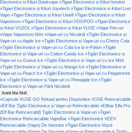
Electronice si Kituri Geekvape
»
Tigari Electronice si Kituri Innokin
»
Tigari Electronice si Kituri Joyetech
»
Tigari Electronice si Kituri Lost
Vape
»
Tigari Electronice si Kituri Uwell
»
Tigari Electronice si Kituri
Vaporesso
»
Tigari Electronice si Kituri VOOPOO
»
Tigari Electronice
si Kituri VOZOL
»
Tigari Electronice si Kituri VUSE
»
Vape Pen-uri
»
Vape Vaporesso Mini
»
Vape-uri cu Nicotină
»
Țigări Electronice și
Vape-uri cu Apple Ice
»
Țigări Electronice și Vape-uri cu Cherry Cola
»
Țigări Electronice și Vape-uri cu Cola Ice la e-Potion
»
Țigări
Electronice și Vape-uri cu Cotton Candy Ice
»
Țigări Electronice și
Vape-uri cu Guava Ice
»
Țigări Electronice și Vape-uri cu Ice Mint
»
Țigări Electronice și Vape-uri cu Mango Ice
»
Țigări Electronice și
Vape-uri cu Peach Ice
»
Țigări Electronice și Vape-uri cu Peppermint
Ice
»
Țigări Electronice și Vape-uri cu Pineapple Ice
»
Țigări
Electronice și Vape-uri Fără Nicotină
Arată Mai Mult
»
Capsule VUSE GO Reload pentru Dispozitive VUSE Reincarcabile
»
Elf Bar Țigări Electronice și Vape-uri Reîncărcabile
»
Elfbar Elfa Pro
(Elf Bar Reincarcabil) Țigări Electronice & Vape-uri
»
Tigari
Electronice Reincarcabile VapeBar
»
Tigari Electronice VEEV
Reincarcabile (Vape) De Vanzare
»
Tigari Electronice Vozol
Reincarcabile (Vape) De Vanzare
»
Vape-uri Reincarcabile & Țigări