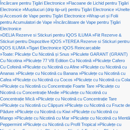
Încărcare pentru Țigări Electronice
»
Flacoane de Lichid pentru Țigări
Electronice
»
Muștiucuri (drip tip-uri) pentru Țigări Electronice
»
Unelte
și Accesorii de Vape pentru Țigări Electronice
»
Wrap-uri și Folii
pentru Acumulatori de Vape
»
Încărcătoare de Vape pentru Țigări
Electronice
»
DELIA Rezerve si Stickuri pentru IQOS ILUMA
»
Fiit Rezerve &
Stickuri pentru Dispozitive IQOS
»
TEREA Rezerve si Stickuri pentru
IQOS ILUMA
»
Tigari Electronice IQOS Reincarcabile
»
Toate: Pliculețe Cu Nicotină și Snus
»
Pliculete GARANT (GRANT)
Cu Nicotina
»
Pliculețe 77 VB Edition Cu Nicotină
»
Pliculețe Cafero
Cu Cofeină
»
Pliculețe cu Nicotină cu Afine
»
Pliculețe cu Nicotină cu
Ananas
»
Pliculețe cu Nicotină cu Banana
»
Pliculețe cu Nicotină cu
Cafea
»
Pliculețe cu Nicotină cu Cocos
»
Pliculețe cu Nicotină cu Cola
»
Pliculețe cu Nicotină cu Concentrație Foarte Tare
»
Pliculețe cu
Nicotină cu Concentrație Medie
»
Pliculețe cu Nicotină cu
Concentrație Mică
»
Pliculețe cu Nicotină cu Concentrație Tare
»
Pliculețe cu Nicotină cu Căpșuni
»
Pliculețe cu Nicotină cu Fructe de
Pădure
»
Pliculețe cu Nicotină cu Kiwi
»
Pliculețe cu Nicotină cu
Mango
»
Pliculețe cu Nicotină cu Mar
»
Pliculețe cu Nicotină cu Mentă
Peppermint
»
Pliculețe cu Nicotină cu Profil Tropical
»
Pliculețe cu