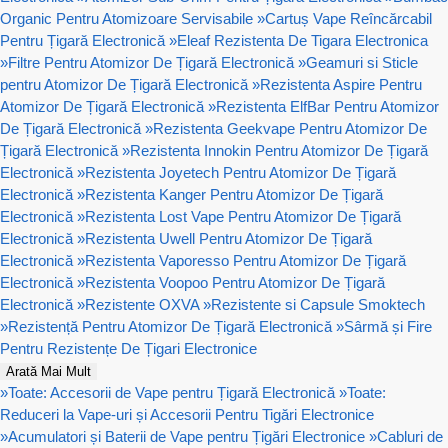
Organic Pentru Atomizoare Servisabile
»
Cartuș Vape Reîncărcabil
Pentru Țigară Electronică
»
Eleaf Rezistenta De Tigara Electronica
»
Filtre Pentru Atomizor De Țigară Electronică
»
Geamuri si Sticle
pentru Atomizor De Țigară Electronică
»
Rezistenta Aspire Pentru
Atomizor De Țigară Electronică
»
Rezistenta ElfBar Pentru Atomizor
De Țigară Electronică
»
Rezistenta Geekvape Pentru Atomizor De
Țigară Electronică
»
Rezistenta Innokin Pentru Atomizor De Țigară
Electronică
»
Rezistenta Joyetech Pentru Atomizor De Țigară
Electronică
»
Rezistenta Kanger Pentru Atomizor De Țigară
Electronică
»
Rezistenta Lost Vape Pentru Atomizor De Țigară
Electronică
»
Rezistenta Uwell Pentru Atomizor De Țigară
Electronică
»
Rezistenta Vaporesso Pentru Atomizor De Țigară
Electronică
»
Rezistenta Voopoo Pentru Atomizor De Țigară
Electronică
»
Rezistente OXVA
»
Rezistente si Capsule Smoktech
»
Rezistență Pentru Atomizor De Țigară Electronică
»
Sârmă și Fire
Pentru Rezistențe De Țigari Electronice
Arată Mai Mult
»
Toate: Accesorii de Vape pentru Țigară Electronică
»
Toate:
Reduceri la Vape-uri și Accesorii Pentru Tigări Electronice
»
Acumulatori și Baterii de Vape pentru Țigări Electronice
»
Cabluri de