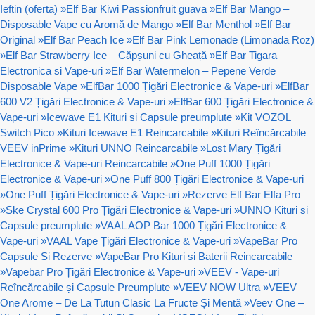
Ieftin (oferta)
»
Elf Bar Kiwi Passionfruit guava
»
Elf Bar Mango –
Disposable Vape cu Aromă de Mango
»
Elf Bar Menthol
»
Elf Bar
Original
»
Elf Bar Peach Ice
»
Elf Bar Pink Lemonade (Limonada Roz)
»
Elf Bar Strawberry Ice – Căpșuni cu Gheață
»
Elf Bar Tigara
Electronica si Vape-uri
»
Elf Bar Watermelon – Pepene Verde
Disposable Vape
»
ElfBar 1000 Țigări Electronice & Vape-uri
»
ElfBar
600 V2 Țigări Electronice & Vape-uri
»
ElfBar 600 Țigări Electronice &
Vape-uri
»
Icewave E1 Kituri si Capsule preumplute
»
Kit VOZOL
Switch Pico
»
Kituri Icewave E1 Reincarcabile
»
Kituri Reîncărcabile
VEEV inPrime
»
Kituri UNNO Reincarcabile
»
Lost Mary Țigări
Electronice & Vape-uri Reincarcabile
»
One Puff 1000 Țigări
Electronice & Vape-uri
»
One Puff 800 Țigări Electronice & Vape-uri
»
One Puff Țigări Electronice & Vape-uri
»
Rezerve Elf Bar Elfa Pro
»
Ske Crystal 600 Pro Țigări Electronice & Vape-uri
»
UNNO Kituri si
Capsule preumplute
»
VAAL AOP Bar 1000 Țigări Electronice &
Vape-uri
»
VAAL Vape Țigări Electronice & Vape-uri
»
VapeBar Pro
Capsule Si Rezerve
»
VapeBar Pro Kituri si Baterii Reincarcabile
»
Vapebar Pro Țigări Electronice & Vape-uri
»
VEEV - Vape-uri
Reîncărcabile și Capsule Preumplute
»
VEEV NOW Ultra
»
VEEV
One Arome – De La Tutun Clasic La Fructe Și Mentă
»
Veev One –