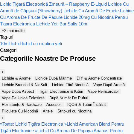
Lichid Țigară Electronică Zmeură – Raspberry E-Liquid
Lichide Cu
Aromă de Căpșuni (Strawberry)
Lichide Cu Aromă De Fructe
Lichide
Cu Aroma De Fructe De Padure
Lichide 20mg Cu Nicotină Pentru
Tigara Electronica
Lichide Yeti Bar Salts 10ml
+2 mai multe
Tag-uri
10ml
lichid
lichid cu nicotina
yeti
Categorii
Categoriile Noastre De Produse
‹
Lichide & Arome
Lichide După Mărime
DIY & Arome Concentrate
Lichide Branded & NicSalt
Lichide Fără Nicotină
Vape După Aromă
Vape După Aspect
Țigări Electronice & Kituri
Vape Reîncărcabil
Vape De Unică Folosință
După Număr De Pufuri
Rezistențe & Hardware
Accesorii
IQOS & Tutun Încălzit
Pliculețe Cu Nicotină
Altele
Strip-uri cu Nicotina
›
»
Toate: Lichid Țigăra Electronica
»
Lichid American Blend Pentru
Țigări Electronice
»
Lichid Cu Aroma De Papaya Ananas Pentru