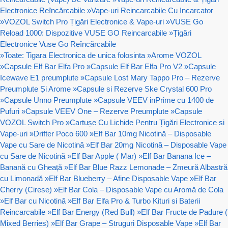
Electronice Reîncărcabile
»
Vape-uri Reincarcabile Cu Incarcator
»
VOZOL Switch Pro Țigări Electronice & Vape-uri
»
VUSE Go
Reload 1000: Dispozitive VUSE GO Reincarcabile
»
Țigări
Electronice Vuse Go Reîncărcabile
»
Toate: Tigara Electronica de unica folosinta
»
Arome VOZOL
»
Capsule Elf Bar Elfa Pro
»
Capsule Elf Bar Elfa Pro V2
»
Capsule
Icewave E1 preumplute
»
Capsule Lost Mary Tappo Pro – Rezerve
Preumplute Și Arome
»
Capsule si Rezerve Ske Crystal 600 Pro
»
Capsule Unno Preumplute
»
Capsule VEEV inPrime cu 1400 de
Pufuri
»
Capsule VEEV One – Rezerve Preumplute
»
Capsule
VOZOL Switch Pro
»
Cartușe Cu Lichide Pentru Țigări Electronice si
Vape-uri
»
Drifter Poco 600
»
Elf Bar 10mg Nicotină – Disposable
Vape cu Sare de Nicotină
»
Elf Bar 20mg Nicotină – Disposable Vape
cu Sare de Nicotină
»
Elf Bar Apple ( Mar)
»
Elf Bar Banana Ice –
Banană cu Gheață
»
Elf Bar Blue Razz Lemonade – Zmeură Albastră
cu Limonadă
»
Elf Bar Blueberry – Afine Disposable Vape
»
Elf Bar
Cherry (Cirese)
»
Elf Bar Cola – Disposable Vape cu Aromă de Cola
»
Elf Bar cu Nicotină
»
Elf Bar Elfa Pro & Turbo Kituri si Baterii
Reincarcabile
»
Elf Bar Energy (Red Bull)
»
Elf Bar Fructe de Padure (
Mixed Berries)
»
Elf Bar Grape – Struguri Disposable Vape
»
Elf Bar