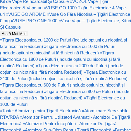
Kit de Vape Reîncărcabil Și Capsule
»
VOZOL Vape Țigări
Electronice & Vape-uri
»
VUSE GO 1000 Țigări Electronice & Vape-
uri
»
VUSE GO AROME
»
Vuse Go Fără Nicotină – Țigări Electronice
0 mg
»
VUSE PRO ONE 1000
»
Vuse Vape – Țigări Electronice, Kituri
Și Capsule
Arată Mai Mult
»
Tigara Electronica cu 1200 de Pufuri (Include opțiuni cu nicotină și
fără nicotină Reduceri)
»
Tigara Electronica cu 1600 de Pufuri
(Include opțiuni cu nicotină și fără nicotină Reduceri)
»
Tigara
Electronica cu 1800 de Pufuri (Include opțiuni cu nicotină și fără
nicotină Reduceri)
»
Tigara Electronica cu 2000 de Pufuri (Include
opțiuni cu nicotină și fără nicotină Reduceri)
»
Tigara Electronica cu
2400 de Pufuri (Include opțiuni cu nicotină și fără nicotină Reduceri)
»
Tigara Electronica cu 600 de Pufuri (Include opțiuni cu nicotină și
fără nicotină Reduceri)
»
Tigara Electronica cu 800 de Pufuri (Include
opțiuni cu nicotină și fără nicotină Reduceri)
»
Țigări Electronice cu
1000 de Pufuri
»
Toate: Atomizor pentru Țigară Electronică
»
Atomizoare Servisabile
RTA/RDA
»
Atomizor Pentru Utilizatori Avansați - Atomizor De Țigară
Electronică
»
Atomizor Pentru Începători - Atomizor De Țigară
Electronică
»
Atomizor Sub-Ohm Pentru Țigară Electronică
»
Bumbac