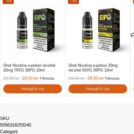
−3%
−3%
Shot Nicotina e-potion nicshot
Shot Nicotina e-potion 20mg
20mg 70VG 30PG 10ml
nicshot 50VG 50PG 10ml
29,00
lei
28,00
lei
29,00
lei
28,00
lei
TVA inclus
TVA inclus
Adaugă în coș
Adaugă în coș
SKU
5056318293240
Categorii