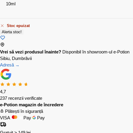
10ml
Stoc epuizat
Alerta stoc!
Vrei să vezi produsul înainte?
Disponibil în showroom-ul e-Potion
Sibiu, Dumbrăvii
Adresă →
4,7
237 recenzii verificate
e-Potion magazin de încredere
Plătești în siguranță
VISA
Pay
Pay
Gratuit > 149 lei