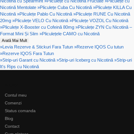
Nicotină cu Spearmint
»
Pliculețe cu Nicotină Fructate
»
Pliculețe cu
Nicotină Mentolate
»
Pliculețe Cuba Cu Nicotină
»
Pliculețe KILLA Cu
Nicotină
»
Pliculețe Pablo Cu Nicotină
»
Pliculețe RUNE Cu Nicotină
20mg
»
Pliculețe VELO Cu Nicotină
»
Pliculețe VOZOL Cu Nicotină
»
Pliculețe X-Booster cu Cofeină 80mg
»
Pliculețe ZYN Cu Nicotină –
Format Mini Și Slim
»
Pliculețele CAMO cu Nicotină
Arată Mai Mult
»
Levia Rezerve & Stickuri Fara Tutun
»
Rezerve IQOS Cu tutun
»
Rezerve IQOS Fara Tutun
»
Strip-uri Garant cu Nicotină
»
Strip-uri Iceberg cu Nicotină
»
Strip-uri
It's Rips cu Nicotină
Ajutor
Contul meu
Comenzi
Status comanda
Blog
Contact