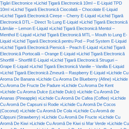
Țigări Electronice
»
Lichid Țigară Electronică 10ml – E-Liquid TPD
10ml
»
Lichid Țigară Electronică Ciocolată – Chocolate E-Liquid
»
Lichid Țigară Electronică Cireșe – Cherry E-Liquid
»
Lichid Țigară
Electronică DTL – Direct To Lung E-Liquid
»
Lichid Țigară Electronică
Lămâie – Lemon E-Liquid
»
Lichid Țigară Electronică Mentol –
Menthol E-Liquid
»
Lichid Țigară Electronică MTL – Mouth to Lung E-
Liquid
»
Lichid Țigară Electronică pentru Pod – Pod System E-Liquid
»
Lichid Țigară Electronică Piersică – Peach E-Liquid
»
Lichid Țigară
Electronică Portocală – Orange E-Liquid
»
Lichid Țigară Electronică
Shortfill – Shortfill E-Liquid
»
Lichid Țigară Electronică Struguri –
Grape E-Liquid
»
Lichid Țigară Electronică Vanilie – Vanilla E-Liquid
»
Lichid Țigară Electronică Zmeură – Raspberry E-Liquid
»
Lichide Cu
Aroma De Banana
»
Lichide Cu Aroma De Blueberry (Afine)
»
Lichide
Cu Aroma De Fructe De Padure
»
Lichide Cu Aroma De Kent
»
Lichide Cu Aroma Dulce (Lichide Dulci)
»
Lichide Cu Aromă De
Ananas (Pineapple)
»
Lichide Cu Aromă De Cafea (Coffee)
»
Lichide
Cu Aromă De Capsuni si Rodie
»
Lichide Cu Aromă De Cocos
(Coconut)
»
Lichide Cu Aromă De Cola
»
Lichide Cu Aromă de
Căpșuni (Strawberry)
»
Lichide Cu Aromă De Fructe
»
Lichide Cu
Aromă De Kiwi
»
Lichide Cu Aromă De Kiwi si Mar Verde
»
Lichide Cu