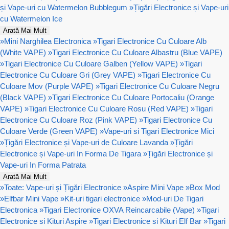
și Vape-uri cu Watermelon Bubblegum
»
Țigări Electronice și Vape-uri
cu Watermelon Ice
Arată Mai Mult
»
Mini Narghilea Electronica
»
Tigari Electronice Cu Culoare Alb
(White VAPE)
»
Tigari Electronice Cu Culoare Albastru (Blue VAPE)
»
Tigari Electronice Cu Culoare Galben (Yellow VAPE)
»
Tigari
Electronice Cu Culoare Gri (Grey VAPE)
»
Tigari Electronice Cu
Culoare Mov (Purple VAPE)
»
Tigari Electronice Cu Culoare Negru
(Black VAPE)
»
Tigari Electronice Cu Culoare Portocaliu (Orange
VAPE)
»
Tigari Electronice Cu Culoare Rosu (Red VAPE)
»
Tigari
Electronice Cu Culoare Roz (Pink VAPE)
»
Tigari Electronice Cu
Culoare Verde (Green VAPE)
»
Vape-uri si Tigari Electronice Mici
»
Țigări Electronice și Vape-uri de Culoare Lavanda
»
Țigări
Electronice și Vape-uri In Forma De Tigara
»
Țigări Electronice și
Vape-uri In Forma Patrata
Arată Mai Mult
»
Toate: Vape-uri și Țigări Electronice
»
Aspire Mini Vape
»
Box Mod
»
Elfbar Mini Vape
»
Kit-uri tigari electronice
»
Mod-uri De Tigari
Electronica
»
Tigari Electronice OXVA Reincarcabile (Vape)
»
Tigari
Electronice si Kituri Aspire
»
Tigari Electronice si Kituri Elf Bar
»
Tigari