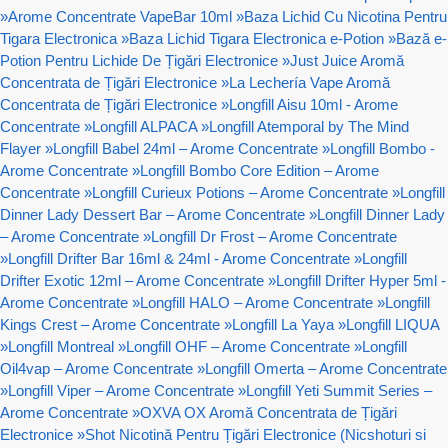
»
Arome Concentrate VapeBar 10ml
»
Baza Lichid Cu Nicotina Pentru
Tigara Electronica
»
Baza Lichid Tigara Electronica e-Potion
»
Bază e-
Potion Pentru Lichide De Țigări Electronice
»
Just Juice Aromă
Concentrata de Țigări Electronice
»
La Lechería Vape Aromă
Concentrata de Țigări Electronice
»
Longfill Aisu 10ml - Arome
Concentrate
»
Longfill ALPACA
»
Longfill Atemporal by The Mind
Flayer
»
Longfill Babel 24ml – Arome Concentrate
»
Longfill Bombo -
Arome Concentrate
»
Longfill Bombo Core Edition – Arome
Concentrate
»
Longfill Curieux Potions – Arome Concentrate
»
Longfill
Dinner Lady Dessert Bar – Arome Concentrate
»
Longfill Dinner Lady
– Arome Concentrate
»
Longfill Dr Frost – Arome Concentrate
»
Longfill Drifter Bar 16ml & 24ml - Arome Concentrate
»
Longfill
Drifter Exotic 12ml – Arome Concentrate
»
Longfill Drifter Hyper 5ml -
Arome Concentrate
»
Longfill HALO – Arome Concentrate
»
Longfill
Kings Crest – Arome Concentrate
»
Longfill La Yaya
»
Longfill LIQUA
»
Longfill Montreal
»
Longfill OHF – Arome Concentrate
»
Longfill
Oil4vap – Arome Concentrate
»
Longfill Omerta – Arome Concentrate
»
Longfill Viper – Arome Concentrate
»
Longfill Yeti Summit Series –
Arome Concentrate
»
OXVA OX Aromă Concentrata de Țigări
Electronice
»
Shot Nicotină Pentru Țigări Electronice (Nicshoturi si