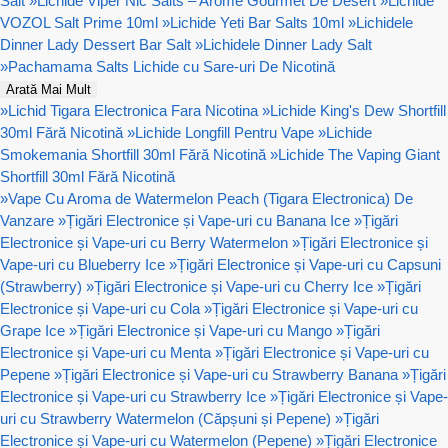
Salt
»
Lichide Viper Nic Salts – Arome Gourmet De Desert
»
Lichide
VOZOL Salt Prime 10ml
»
Lichide Yeti Bar Salts 10ml
»
Lichidele
Dinner Lady Dessert Bar Salt
»
Lichidele Dinner Lady Salt
»
Pachamama Salts Lichide cu Sare-uri De Nicotină
Arată Mai Mult
»
Lichid Tigara Electronica Fara Nicotina
»
Lichide King's Dew Shortfill
30ml Fără Nicotină
»
Lichide Longfill Pentru Vape
»
Lichide
Smokemania Shortfill 30ml Fără Nicotină
»
Lichide The Vaping Giant
Shortfill 30ml Fără Nicotină
»
Vape Cu Aroma de Watermelon Peach (Tigara Electronica) De
Vanzare
»
Țigări Electronice și Vape-uri cu Banana Ice
»
Țigări
Electronice și Vape-uri cu Berry Watermelon
»
Țigări Electronice și
Vape-uri cu Blueberry Ice
»
Țigări Electronice și Vape-uri cu Capsuni
(Strawberry)
»
Țigări Electronice și Vape-uri cu Cherry Ice
»
Țigări
Electronice și Vape-uri cu Cola
»
Țigări Electronice și Vape-uri cu
Grape Ice
»
Țigări Electronice și Vape-uri cu Mango
»
Țigări
Electronice și Vape-uri cu Menta
»
Țigări Electronice și Vape-uri cu
Pepene
»
Țigări Electronice și Vape-uri cu Strawberry Banana
»
Țigări
Electronice și Vape-uri cu Strawberry Ice
»
Țigări Electronice și Vape-
uri cu Strawberry Watermelon (Căpșuni și Pepene)
»
Țigări
Electronice și Vape-uri cu Watermelon (Pepene)
»
Țigări Electronice