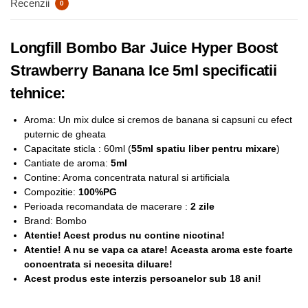
Recenzii
0
Longfill Bombo Bar Juice Hyper Boost
Strawberry Banana Ice 5ml specificatii
tehnice:
Aroma: Un mix dulce si cremos de banana si capsuni cu efect
puternic de gheata
Capacitate sticla : 60ml (
55ml spatiu liber pentru mixare
)
Cantiate de aroma:
5ml
Contine: Aroma concentrata natural si artificiala
Compozitie:
100%PG
Perioada recomandata de macerare :
2 zile
Brand: Bombo
Atentie! Acest produs nu contine nicotina!
Atentie! A nu se vapa ca atare! Aceasta aroma este foarte
concentrata si necesita diluare!
Acest produs este interzis persoanelor sub 18 ani!