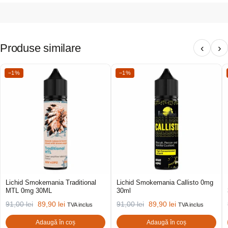
Produse similare
‹
›
−1%
−1%
Lichid Smokemania Traditional
Lichid Smokemania Callisto 0mg
MTL 0mg 30ML
30ml
91,00
lei
89,90
lei
91,00
lei
89,90
lei
TVA inclus
TVA inclus
Adaugă în coș
Adaugă în coș