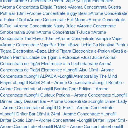
»
Toate: Arome Concentrate Pentru Vape Și Țigări Electronice
»
Aroma Concentrata Eliquid France
»
Aroma Concentrata Guerra
Puff Bar 10ml
»
Arome Concentrate Biggy Bear
»
Arome Concentrate
e-Potion 10ml
»
Arome Concentrate Full Moon
»
Arome Concentrate
K-Fuel
»
Arome Concentrate Nasty Juice
»
Arome Concentrate
Smokemania 10ml
»
Arome Concentrate T-Juice
»
Arome
Concentrate The Flavor 10ml
»
Arome Concentrate Vampire Vape
»
Arome Concentrate VapeBar 10ml
»
Baza Lichid Cu Nicotina Pentru
Tigara Electronica
»
Baza Lichid Tigara Electronica e-Potion
»
Bază e-
Potion Pentru Lichide De Țigări Electronice
»
Just Juice Aromă
Concentrata de Țigări Electronice
»
La Lechería Vape Aromă
Concentrata de Țigări Electronice
»
Longfill Aisu 10ml - Arome
Concentrate
»
Longfill ALPACA
»
Longfill Atemporal by The Mind
Flayer
»
Longfill Babel 24ml – Arome Concentrate
»
Longfill Bombo -
Arome Concentrate
»
Longfill Bombo Core Edition – Arome
Concentrate
»
Longfill Curieux Potions – Arome Concentrate
»
Longfill
Dinner Lady Dessert Bar – Arome Concentrate
»
Longfill Dinner Lady
– Arome Concentrate
»
Longfill Dr Frost – Arome Concentrate
»
Longfill Drifter Bar 16ml & 24ml - Arome Concentrate
»
Longfill
Drifter Exotic 12ml – Arome Concentrate
»
Longfill Drifter Hyper 5ml -
Arome Concentrate
»
Longfill HALO – Arome Concentrate
»
Longfill