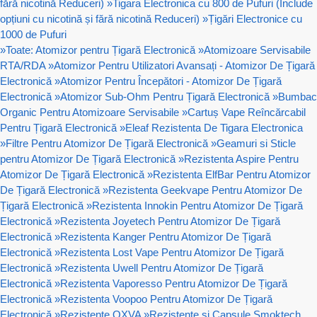
fără nicotină Reduceri)
»
Tigara Electronica cu 800 de Pufuri (Include
opțiuni cu nicotină și fără nicotină Reduceri)
»
Țigări Electronice cu
1000 de Pufuri
»
Toate: Atomizor pentru Țigară Electronică
»
Atomizoare Servisabile
RTA/RDA
»
Atomizor Pentru Utilizatori Avansați - Atomizor De Țigară
Electronică
»
Atomizor Pentru Începători - Atomizor De Țigară
Electronică
»
Atomizor Sub-Ohm Pentru Țigară Electronică
»
Bumbac
Organic Pentru Atomizoare Servisabile
»
Cartuș Vape Reîncărcabil
Pentru Țigară Electronică
»
Eleaf Rezistenta De Tigara Electronica
»
Filtre Pentru Atomizor De Țigară Electronică
»
Geamuri si Sticle
pentru Atomizor De Țigară Electronică
»
Rezistenta Aspire Pentru
Atomizor De Țigară Electronică
»
Rezistenta ElfBar Pentru Atomizor
De Țigară Electronică
»
Rezistenta Geekvape Pentru Atomizor De
Țigară Electronică
»
Rezistenta Innokin Pentru Atomizor De Țigară
Electronică
»
Rezistenta Joyetech Pentru Atomizor De Țigară
Electronică
»
Rezistenta Kanger Pentru Atomizor De Țigară
Electronică
»
Rezistenta Lost Vape Pentru Atomizor De Țigară
Electronică
»
Rezistenta Uwell Pentru Atomizor De Țigară
Electronică
»
Rezistenta Vaporesso Pentru Atomizor De Țigară
Electronică
»
Rezistenta Voopoo Pentru Atomizor De Țigară
Electronică
»
Rezistente OXVA
»
Rezistente si Capsule Smoktech