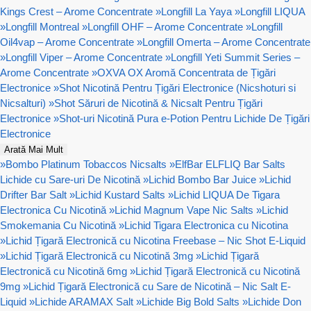
Kings Crest – Arome Concentrate
»
Longfill La Yaya
»
Longfill LIQUA
»
Longfill Montreal
»
Longfill OHF – Arome Concentrate
»
Longfill
Oil4vap – Arome Concentrate
»
Longfill Omerta – Arome Concentrate
»
Longfill Viper – Arome Concentrate
»
Longfill Yeti Summit Series –
Arome Concentrate
»
OXVA OX Aromă Concentrata de Țigări
Electronice
»
Shot Nicotină Pentru Țigări Electronice (Nicshoturi si
Nicsalturi)
»
Shot Săruri de Nicotină & Nicsalt Pentru Țigări
Electronice
»
Shot-uri Nicotină Pura e-Potion Pentru Lichide De Țigări
Electronice
Arată Mai Mult
»
Bombo Platinum Tobaccos Nicsalts
»
ElfBar ELFLIQ Bar Salts
Lichide cu Sare-uri De Nicotină
»
Lichid Bombo Bar Juice
»
Lichid
Drifter Bar Salt
»
Lichid Kustard Salts
»
Lichid LIQUA De Tigara
Electronica Cu Nicotină
»
Lichid Magnum Vape Nic Salts
»
Lichid
Smokemania Cu Nicotină
»
Lichid Tigara Electronica cu Nicotina
»
Lichid Țigară Electronică cu Nicotina Freebase – Nic Shot E-Liquid
»
Lichid Țigară Electronică cu Nicotină 3mg
»
Lichid Țigară
Electronică cu Nicotină 6mg
»
Lichid Țigară Electronică cu Nicotină
9mg
»
Lichid Țigară Electronică cu Sare de Nicotină – Nic Salt E-
Liquid
»
Lichide ARAMAX Salt
»
Lichide Big Bold Salts
»
Lichide Don