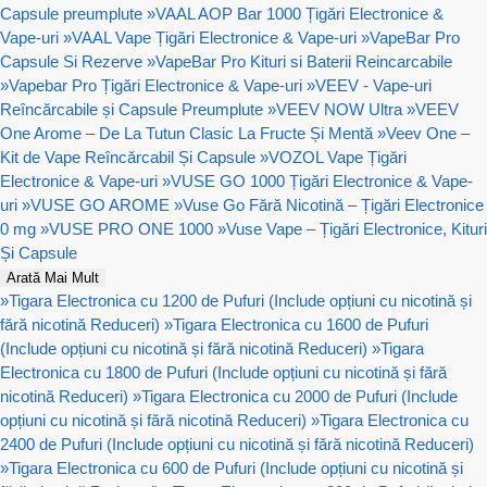
Capsule preumplute
»
VAAL AOP Bar 1000 Țigări Electronice &
Vape-uri
»
VAAL Vape Țigări Electronice & Vape-uri
»
VapeBar Pro
Capsule Si Rezerve
»
VapeBar Pro Kituri si Baterii Reincarcabile
»
Vapebar Pro Țigări Electronice & Vape-uri
»
VEEV - Vape-uri
Reîncărcabile și Capsule Preumplute
»
VEEV NOW Ultra
»
VEEV
One Arome – De La Tutun Clasic La Fructe Și Mentă
»
Veev One –
Kit de Vape Reîncărcabil Și Capsule
»
VOZOL Vape Țigări
Electronice & Vape-uri
»
VUSE GO 1000 Țigări Electronice & Vape-
uri
»
VUSE GO AROME
»
Vuse Go Fără Nicotină – Țigări Electronice
0 mg
»
VUSE PRO ONE 1000
»
Vuse Vape – Țigări Electronice, Kituri
Și Capsule
Arată Mai Mult
»
Tigara Electronica cu 1200 de Pufuri (Include opțiuni cu nicotină și
fără nicotină Reduceri)
»
Tigara Electronica cu 1600 de Pufuri
(Include opțiuni cu nicotină și fără nicotină Reduceri)
»
Tigara
Electronica cu 1800 de Pufuri (Include opțiuni cu nicotină și fără
nicotină Reduceri)
»
Tigara Electronica cu 2000 de Pufuri (Include
opțiuni cu nicotină și fără nicotină Reduceri)
»
Tigara Electronica cu
2400 de Pufuri (Include opțiuni cu nicotină și fără nicotină Reduceri)
»
Tigara Electronica cu 600 de Pufuri (Include opțiuni cu nicotină și