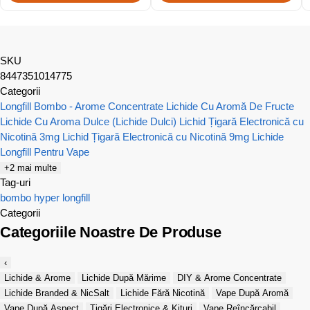
SKU
8447351014775
Categorii
Longfill Bombo - Arome Concentrate
Lichide Cu Aromă De Fructe
Lichide Cu Aroma Dulce (Lichide Dulci)
Lichid Țigară Electronică cu
Nicotină 3mg
Lichid Țigară Electronică cu Nicotină 9mg
Lichide
Longfill Pentru Vape
+2 mai multe
Tag-uri
bombo
hyper
longfill
Categorii
Categoriile Noastre De Produse
‹
Lichide & Arome
Lichide După Mărime
DIY & Arome Concentrate
Lichide Branded & NicSalt
Lichide Fără Nicotină
Vape După Aromă
Vape După Aspect
Țigări Electronice & Kituri
Vape Reîncărcabil