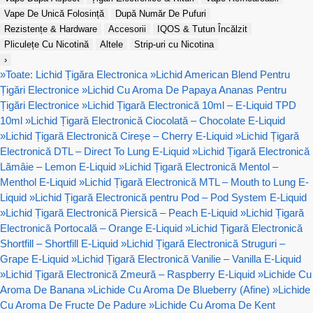
Vape De Unică Folosință
După Număr De Pufuri
Rezistențe & Hardware
Accesorii
IQOS & Tutun Încălzit
Pliculețe Cu Nicotină
Altele
Strip-uri cu Nicotina
›
»
Toate: Lichid Țigăra Electronica
»
Lichid American Blend Pentru
Țigări Electronice
»
Lichid Cu Aroma De Papaya Ananas Pentru
Țigări Electronice
»
Lichid Țigară Electronică 10ml – E-Liquid TPD
10ml
»
Lichid Țigară Electronică Ciocolată – Chocolate E-Liquid
»
Lichid Țigară Electronică Cireșe – Cherry E-Liquid
»
Lichid Țigară
Electronică DTL – Direct To Lung E-Liquid
»
Lichid Țigară Electronică
Lămâie – Lemon E-Liquid
»
Lichid Țigară Electronică Mentol –
Menthol E-Liquid
»
Lichid Țigară Electronică MTL – Mouth to Lung E-
Liquid
»
Lichid Țigară Electronică pentru Pod – Pod System E-Liquid
»
Lichid Țigară Electronică Piersică – Peach E-Liquid
»
Lichid Țigară
Electronică Portocală – Orange E-Liquid
»
Lichid Țigară Electronică
Shortfill – Shortfill E-Liquid
»
Lichid Țigară Electronică Struguri –
Grape E-Liquid
»
Lichid Țigară Electronică Vanilie – Vanilla E-Liquid
»
Lichid Țigară Electronică Zmeură – Raspberry E-Liquid
»
Lichide Cu
Aroma De Banana
»
Lichide Cu Aroma De Blueberry (Afine)
»
Lichide
Cu Aroma De Fructe De Padure
»
Lichide Cu Aroma De Kent