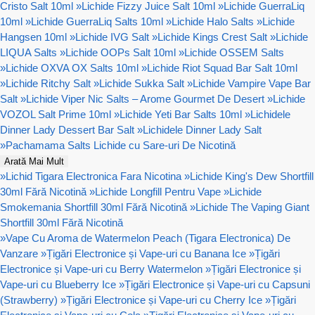
Cristo Salt 10ml
»
Lichide Fizzy Juice Salt 10ml
»
Lichide GuerraLiq
10ml
»
Lichide GuerraLiq Salts 10ml
»
Lichide Halo Salts
»
Lichide
Hangsen 10ml
»
Lichide IVG Salt
»
Lichide Kings Crest Salt
»
Lichide
LIQUA Salts
»
Lichide OOPs Salt 10ml
»
Lichide OSSEM Salts
»
Lichide OXVA OX Salts 10ml
»
Lichide Riot Squad Bar Salt 10ml
»
Lichide Ritchy Salt
»
Lichide Sukka Salt
»
Lichide Vampire Vape Bar
Salt
»
Lichide Viper Nic Salts – Arome Gourmet De Desert
»
Lichide
VOZOL Salt Prime 10ml
»
Lichide Yeti Bar Salts 10ml
»
Lichidele
Dinner Lady Dessert Bar Salt
»
Lichidele Dinner Lady Salt
»
Pachamama Salts Lichide cu Sare-uri De Nicotină
Arată Mai Mult
»
Lichid Tigara Electronica Fara Nicotina
»
Lichide King's Dew Shortfill
30ml Fără Nicotină
»
Lichide Longfill Pentru Vape
»
Lichide
Smokemania Shortfill 30ml Fără Nicotină
»
Lichide The Vaping Giant
Shortfill 30ml Fără Nicotină
»
Vape Cu Aroma de Watermelon Peach (Tigara Electronica) De
Vanzare
»
Țigări Electronice și Vape-uri cu Banana Ice
»
Țigări
Electronice și Vape-uri cu Berry Watermelon
»
Țigări Electronice și
Vape-uri cu Blueberry Ice
»
Țigări Electronice și Vape-uri cu Capsuni
(Strawberry)
»
Țigări Electronice și Vape-uri cu Cherry Ice
»
Țigări