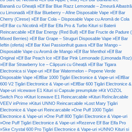
Banană cu Gheață
»
Elf Bar Blue Razz Lemonade – Zmeură Albastră
cu Limonadă
»
Elf Bar Blueberry – Afine Disposable Vape
»
Elf Bar
Cherry (Cirese)
»
Elf Bar Cola – Disposable Vape cu Aromă de Cola
»
Elf Bar cu Nicotină
»
Elf Bar Elfa Pro & Turbo Kituri si Baterii
Reincarcabile
»
Elf Bar Energy (Red Bull)
»
Elf Bar Fructe de Padure (
Mixed Berries)
»
Elf Bar Grape – Struguri Disposable Vape
»
Elf Bar
Ieftin (oferta)
»
Elf Bar Kiwi Passionfruit guava
»
Elf Bar Mango –
Disposable Vape cu Aromă de Mango
»
Elf Bar Menthol
»
Elf Bar
Original
»
Elf Bar Peach Ice
»
Elf Bar Pink Lemonade (Limonada Roz)
»
Elf Bar Strawberry Ice – Căpșuni cu Gheață
»
Elf Bar Tigara
Electronica si Vape-uri
»
Elf Bar Watermelon – Pepene Verde
Disposable Vape
»
ElfBar 1000 Țigări Electronice & Vape-uri
»
ElfBar
600 V2 Țigări Electronice & Vape-uri
»
ElfBar 600 Țigări Electronice &
Vape-uri
»
Icewave E1 Kituri si Capsule preumplute
»
Kit VOZOL
Switch Pico
»
Kituri Icewave E1 Reincarcabile
»
Kituri Reîncărcabile
VEEV inPrime
»
Kituri UNNO Reincarcabile
»
Lost Mary Țigări
Electronice & Vape-uri Reincarcabile
»
One Puff 1000 Țigări
Electronice & Vape-uri
»
One Puff 800 Țigări Electronice & Vape-uri
»
One Puff Țigări Electronice & Vape-uri
»
Rezerve Elf Bar Elfa Pro
»
Ske Crystal 600 Pro Țigări Electronice & Vape-uri
»
UNNO Kituri si