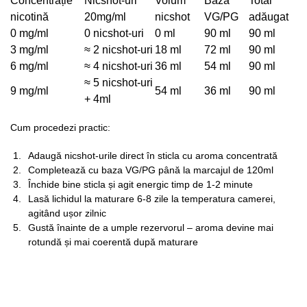
Concentrație
Nicshot-uri
Volum
Baza
Total
nicotină
20mg/ml
nicshot
VG/PG
adăugat
0 mg/ml
0 nicshot-uri
0 ml
90 ml
90 ml
3 mg/ml
≈ 2 nicshot-uri
18 ml
72 ml
90 ml
6 mg/ml
≈ 4 nicshot-uri
36 ml
54 ml
90 ml
≈ 5 nicshot-uri
9 mg/ml
54 ml
36 ml
90 ml
+ 4ml
Cum procedezi practic:
Adaugă nicshot-urile direct în sticla cu aroma concentrată
Completează cu baza VG/PG până la marcajul de 120ml
Închide bine sticla și agit energic timp de 1-2 minute
Lasă lichidul la maturare 6-8 zile la temperatura camerei,
agitând ușor zilnic
Gustă înainte de a umple rezervorul – aroma devine mai
rotundă și mai coerentă după maturare