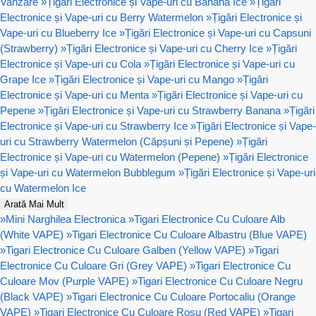
Vanzare
»
Țigări Electronice și Vape-uri cu Banana Ice
»
Țigări
Electronice și Vape-uri cu Berry Watermelon
»
Țigări Electronice și
Vape-uri cu Blueberry Ice
»
Țigări Electronice și Vape-uri cu Capsuni
(Strawberry)
»
Țigări Electronice și Vape-uri cu Cherry Ice
»
Țigări
Electronice și Vape-uri cu Cola
»
Țigări Electronice și Vape-uri cu
Grape Ice
»
Țigări Electronice și Vape-uri cu Mango
»
Țigări
Electronice și Vape-uri cu Menta
»
Țigări Electronice și Vape-uri cu
Pepene
»
Țigări Electronice și Vape-uri cu Strawberry Banana
»
Țigări
Electronice și Vape-uri cu Strawberry Ice
»
Țigări Electronice și Vape-
uri cu Strawberry Watermelon (Căpșuni și Pepene)
»
Țigări
Electronice și Vape-uri cu Watermelon (Pepene)
»
Țigări Electronice
și Vape-uri cu Watermelon Bubblegum
»
Țigări Electronice și Vape-uri
cu Watermelon Ice
Arată Mai Mult
»
Mini Narghilea Electronica
»
Tigari Electronice Cu Culoare Alb
(White VAPE)
»
Tigari Electronice Cu Culoare Albastru (Blue VAPE)
»
Tigari Electronice Cu Culoare Galben (Yellow VAPE)
»
Tigari
Electronice Cu Culoare Gri (Grey VAPE)
»
Tigari Electronice Cu
Culoare Mov (Purple VAPE)
»
Tigari Electronice Cu Culoare Negru
(Black VAPE)
»
Tigari Electronice Cu Culoare Portocaliu (Orange
VAPE)
»
Tigari Electronice Cu Culoare Rosu (Red VAPE)
»
Tigari