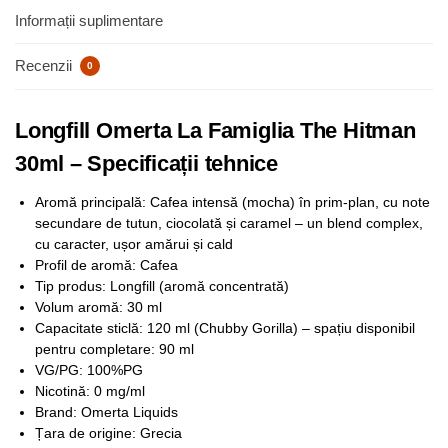
Informații suplimentare
Recenzii
0
Longfill Omerta La Famiglia The Hitman
30ml – Specificații tehnice
Aromă principală: Cafea intensă (mocha) în prim-plan, cu note
secundare de tutun, ciocolată și caramel – un blend complex,
cu caracter, ușor amărui și cald
Profil de aromă: Cafea
Tip produs: Longfill (aromă concentrată)
Volum aromă: 30 ml
Capacitate sticlă: 120 ml (Chubby Gorilla) – spațiu disponibil
pentru completare: 90 ml
VG/PG: 100%PG
Nicotină: 0 mg/ml
Brand: Omerta Liquids
Țara de origine: Grecia