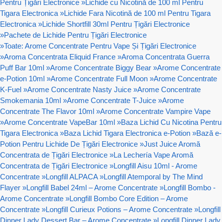
Pentru Țigări Electronice
»
Lichide cu Nicotină de 100 ml Pentru
Tigara Electronica
»
Lichide Fara Nicotină de 100 ml Pentru Tigara
Electronica
»
Lichide Shortfill 30ml Pentru Țigări Electronice
»
Pachete de Lichide Pentru Țigări Electronice
»
Toate: Arome Concentrate Pentru Vape Și Țigări Electronice
»
Aroma Concentrata Eliquid France
»
Aroma Concentrata Guerra
Puff Bar 10ml
»
Arome Concentrate Biggy Bear
»
Arome Concentrate
e-Potion 10ml
»
Arome Concentrate Full Moon
»
Arome Concentrate
K-Fuel
»
Arome Concentrate Nasty Juice
»
Arome Concentrate
Smokemania 10ml
»
Arome Concentrate T-Juice
»
Arome
Concentrate The Flavor 10ml
»
Arome Concentrate Vampire Vape
»
Arome Concentrate VapeBar 10ml
»
Baza Lichid Cu Nicotina Pentru
Tigara Electronica
»
Baza Lichid Tigara Electronica e-Potion
»
Bază e-
Potion Pentru Lichide De Țigări Electronice
»
Just Juice Aromă
Concentrata de Țigări Electronice
»
La Lechería Vape Aromă
Concentrata de Țigări Electronice
»
Longfill Aisu 10ml - Arome
Concentrate
»
Longfill ALPACA
»
Longfill Atemporal by The Mind
Flayer
»
Longfill Babel 24ml – Arome Concentrate
»
Longfill Bombo -
Arome Concentrate
»
Longfill Bombo Core Edition – Arome
Concentrate
»
Longfill Curieux Potions – Arome Concentrate
»
Longfill
Dinner Lady Dessert Bar – Arome Concentrate
»
Longfill Dinner Lady