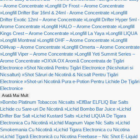
– Arome Concentrate
»
Longfill Dr Frost – Arome Concentrate
»
Longfill Drifter Bar 16ml & 24ml - Arome Concentrate
»
Longfill
Drifter Exotic 12ml – Arome Concentrate
»
Longfill Drifter Hyper 5ml -
Arome Concentrate
»
Longfill HALO – Arome Concentrate
»
Longfill
Kings Crest – Arome Concentrate
»
Longfill La Yaya
»
Longfill LIQUA
»
Longfill Montreal
»
Longfill OHF – Arome Concentrate
»
Longfill
Oil4vap – Arome Concentrate
»
Longfill Omerta – Arome Concentrate
»
Longfill Viper – Arome Concentrate
»
Longfill Yeti Summit Series –
Arome Concentrate
»
OXVA OX Aromă Concentrata de Țigări
Electronice
»
Shot Nicotină Pentru Țigări Electronice (Nicshoturi si
Nicsalturi)
»
Shot Săruri de Nicotină & Nicsalt Pentru Țigări
Electronice
»
Shot-uri Nicotină Pura e-Potion Pentru Lichide De Țigări
Electronice
Arată Mai Mult
»
Bombo Platinum Tobaccos Nicsalts
»
ElfBar ELFLIQ Bar Salts
Lichide cu Sare-uri De Nicotină
»
Lichid Bombo Bar Juice
»
Lichid
Drifter Bar Salt
»
Lichid Kustard Salts
»
Lichid LIQUA De Tigara
Electronica Cu Nicotină
»
Lichid Magnum Vape Nic Salts
»
Lichid
Smokemania Cu Nicotină
»
Lichid Tigara Electronica cu Nicotina
»
Lichid Țigară Electronică cu Nicotina Freebase – Nic Shot E-Liquid