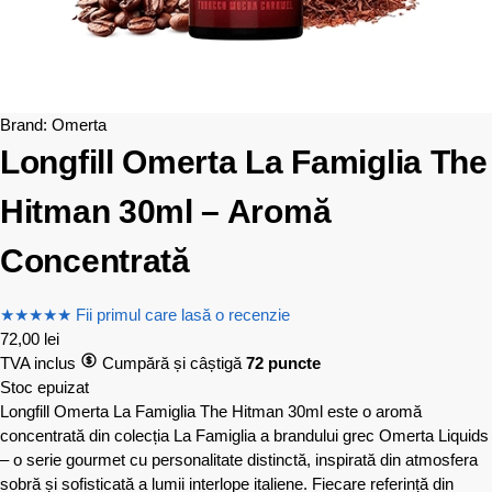
Brand:
Omerta
Longfill Omerta La Famiglia The
Hitman 30ml – Aromă
Concentrată
★
★
★
★
★
Fii primul care lasă o recenzie
72,00
lei
TVA inclus
Cumpără și câștigă
72 puncte
Stoc epuizat
Longfill Omerta La Famiglia The Hitman 30ml este o aromă
concentrată din colecția La Famiglia a brandului grec Omerta Liquids
– o serie gourmet cu personalitate distinctă, inspirată din atmosfera
sobră și sofisticată a lumii interlope italiene. Fiecare referință din