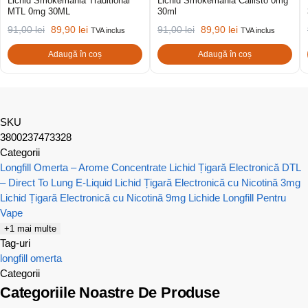
Lichid Smokemania Traditional
Lichid Smokemania Callisto 0mg
MTL 0mg 30ML
30ml
91,00
lei
89,90
lei
91,00
lei
89,90
lei
TVA inclus
TVA inclus
Adaugă în coș
Adaugă în coș
SKU
3800237473328
Categorii
Longfill Omerta – Arome Concentrate
Lichid Țigară Electronică DTL
– Direct To Lung E-Liquid
Lichid Țigară Electronică cu Nicotină 3mg
Lichid Țigară Electronică cu Nicotină 9mg
Lichide Longfill Pentru
Vape
+1 mai multe
Tag-uri
longfill
omerta
Categorii
Categoriile Noastre De Produse