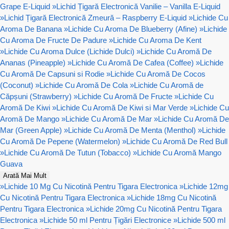
Grape E-Liquid
»
Lichid Țigară Electronică Vanilie – Vanilla E-Liquid
»
Lichid Țigară Electronică Zmeură – Raspberry E-Liquid
»
Lichide Cu
Aroma De Banana
»
Lichide Cu Aroma De Blueberry (Afine)
»
Lichide
Cu Aroma De Fructe De Padure
»
Lichide Cu Aroma De Kent
»
Lichide Cu Aroma Dulce (Lichide Dulci)
»
Lichide Cu Aromă De
Ananas (Pineapple)
»
Lichide Cu Aromă De Cafea (Coffee)
»
Lichide
Cu Aromă De Capsuni si Rodie
»
Lichide Cu Aromă De Cocos
(Coconut)
»
Lichide Cu Aromă De Cola
»
Lichide Cu Aromă de
Căpșuni (Strawberry)
»
Lichide Cu Aromă De Fructe
»
Lichide Cu
Aromă De Kiwi
»
Lichide Cu Aromă De Kiwi si Mar Verde
»
Lichide Cu
Aromă De Mango
»
Lichide Cu Aromă De Mar
»
Lichide Cu Aromă De
Mar (Green Apple)
»
Lichide Cu Aromă De Menta (Menthol)
»
Lichide
Cu Aromă De Pepene (Watermelon)
»
Lichide Cu Aromă De Red Bull
»
Lichide Cu Aromă De Tutun (Tobacco)
»
Lichide Cu Aromă Mango
Guava
Arată Mai Mult
»
Lichide 10 Mg Cu Nicotină Pentru Tigara Electronica
»
Lichide 12mg
Cu Nicotină Pentru Tigara Electronica
»
Lichide 18mg Cu Nicotină
Pentru Tigara Electronica
»
Lichide 20mg Cu Nicotină Pentru Tigara
Electronica
»
Lichide 50 ml Pentru Țigări Electronice
»
Lichide 500 ml