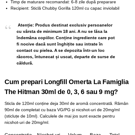
Timp de maturare recomandat: 6-8 zile după preparare
Recipient: Sticlă Chubby Gorilla 120ml cu capac inviolabil
Atenție: Produs destinat exclusiv persoanelor
cu vârsta de minimum 18 ani. A nu se lăsa la
îndemâna copiilor. Conține ingrediente care pot
fi nocive dacă sunt înghițite sau intrate în
contact cu pielea. A se depozita într-un loc
răcoros, întunecat și uscat, departe de surse de
căldură.
Cum prepari Longfill Omerta La Famiglia
The Hitman 30ml de 0, 3, 6 sau 9 mg?
Sticla de 120ml conține deja 30ml de aromă concentrată. Rămân
90ml de completat cu baza VG/PG și nicshot-uri de 20mg/ml
(sticluțe de 10ml). Calculele de mai jos sunt exacte pentru
nicshot-uri de 20mg/ml.