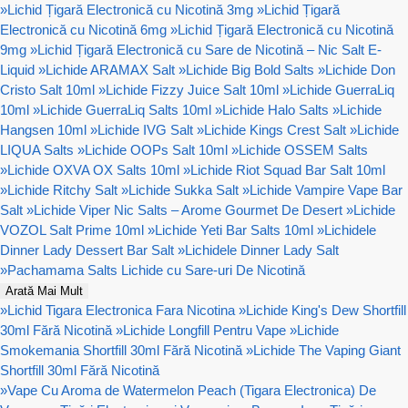
»
Lichid Țigară Electronică cu Nicotină 3mg
»
Lichid Țigară
Electronică cu Nicotină 6mg
»
Lichid Țigară Electronică cu Nicotină
9mg
»
Lichid Țigară Electronică cu Sare de Nicotină – Nic Salt E-
Liquid
»
Lichide ARAMAX Salt
»
Lichide Big Bold Salts
»
Lichide Don
Cristo Salt 10ml
»
Lichide Fizzy Juice Salt 10ml
»
Lichide GuerraLiq
10ml
»
Lichide GuerraLiq Salts 10ml
»
Lichide Halo Salts
»
Lichide
Hangsen 10ml
»
Lichide IVG Salt
»
Lichide Kings Crest Salt
»
Lichide
LIQUA Salts
»
Lichide OOPs Salt 10ml
»
Lichide OSSEM Salts
»
Lichide OXVA OX Salts 10ml
»
Lichide Riot Squad Bar Salt 10ml
»
Lichide Ritchy Salt
»
Lichide Sukka Salt
»
Lichide Vampire Vape Bar
Salt
»
Lichide Viper Nic Salts – Arome Gourmet De Desert
»
Lichide
VOZOL Salt Prime 10ml
»
Lichide Yeti Bar Salts 10ml
»
Lichidele
Dinner Lady Dessert Bar Salt
»
Lichidele Dinner Lady Salt
»
Pachamama Salts Lichide cu Sare-uri De Nicotină
Arată Mai Mult
»
Lichid Tigara Electronica Fara Nicotina
»
Lichide King's Dew Shortfill
30ml Fără Nicotină
»
Lichide Longfill Pentru Vape
»
Lichide
Smokemania Shortfill 30ml Fără Nicotină
»
Lichide The Vaping Giant
Shortfill 30ml Fără Nicotină
»
Vape Cu Aroma de Watermelon Peach (Tigara Electronica) De