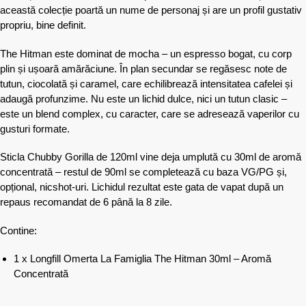
această colecție poartă un nume de personaj și are un profil gustativ
propriu, bine definit.
The Hitman este dominat de mocha – un espresso bogat, cu corp
plin și ușoară amărăciune. În plan secundar se regăsesc note de
tutun, ciocolată și caramel, care echilibrează intensitatea cafelei și
adaugă profunzime. Nu este un lichid dulce, nici un tutun clasic –
este un blend complex, cu caracter, care se adresează vaperilor cu
gusturi formate.
Sticla Chubby Gorilla de 120ml vine deja umplută cu 30ml de aromă
concentrată – restul de 90ml se completează cu baza VG/PG și,
opțional, nicshot-uri. Lichidul rezultat este gata de vapat după un
repaus recomandat de 6 până la 8 zile.
Contine:
1 x Longfill Omerta La Famiglia The Hitman 30ml – Aromă
Concentrată