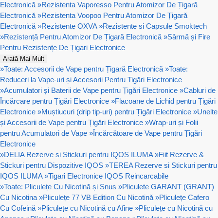
Electronică
»
Rezistenta Vaporesso Pentru Atomizor De Țigară
Electronică
»
Rezistenta Voopoo Pentru Atomizor De Țigară
Electronică
»
Rezistente OXVA
»
Rezistente si Capsule Smoktech
»
Rezistență Pentru Atomizor De Țigară Electronică
»
Sârmă și Fire
Pentru Rezistențe De Țigari Electronice
Arată Mai Mult
»
Toate: Accesorii de Vape pentru Țigară Electronică
»
Toate:
Reduceri la Vape-uri și Accesorii Pentru Tigări Electronice
»
Acumulatori și Baterii de Vape pentru Țigări Electronice
»
Cabluri de
Încărcare pentru Țigări Electronice
»
Flacoane de Lichid pentru Țigări
Electronice
»
Muștiucuri (drip tip-uri) pentru Țigări Electronice
»
Unelte
și Accesorii de Vape pentru Țigări Electronice
»
Wrap-uri și Folii
pentru Acumulatori de Vape
»
Încărcătoare de Vape pentru Țigări
Electronice
»
DELIA Rezerve si Stickuri pentru IQOS ILUMA
»
Fiit Rezerve &
Stickuri pentru Dispozitive IQOS
»
TEREA Rezerve si Stickuri pentru
IQOS ILUMA
»
Tigari Electronice IQOS Reincarcabile
»
Toate: Pliculețe Cu Nicotină și Snus
»
Pliculete GARANT (GRANT)
Cu Nicotina
»
Pliculețe 77 VB Edition Cu Nicotină
»
Pliculețe Cafero
Cu Cofeină
»
Pliculețe cu Nicotină cu Afine
»
Pliculețe cu Nicotină cu