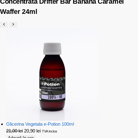
Concentrata Drifter Bar Banana Caramel
Waffer 24ml
Glicerina Vegetala e-Potion 100ml
21,00
lei
20,90
lei
TVA inclus
Adaugă în coș