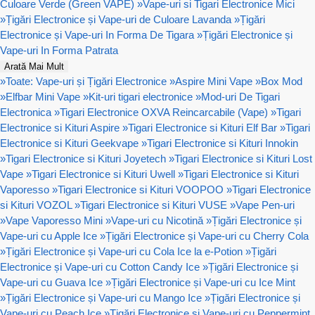
Culoare Verde (Green VAPE)
»
Vape-uri si Tigari Electronice Mici
»
Țigări Electronice și Vape-uri de Culoare Lavanda
»
Țigări
Electronice și Vape-uri In Forma De Tigara
»
Țigări Electronice și
Vape-uri In Forma Patrata
Arată Mai Mult
»
Toate: Vape-uri și Țigări Electronice
»
Aspire Mini Vape
»
Box Mod
»
Elfbar Mini Vape
»
Kit-uri tigari electronice
»
Mod-uri De Tigari
Electronica
»
Tigari Electronice OXVA Reincarcabile (Vape)
»
Tigari
Electronice si Kituri Aspire
»
Tigari Electronice si Kituri Elf Bar
»
Tigari
Electronice si Kituri Geekvape
»
Tigari Electronice si Kituri Innokin
»
Tigari Electronice si Kituri Joyetech
»
Tigari Electronice si Kituri Lost
Vape
»
Tigari Electronice si Kituri Uwell
»
Tigari Electronice si Kituri
Vaporesso
»
Tigari Electronice si Kituri VOOPOO
»
Tigari Electronice
si Kituri VOZOL
»
Tigari Electronice si Kituri VUSE
»
Vape Pen-uri
»
Vape Vaporesso Mini
»
Vape-uri cu Nicotină
»
Țigări Electronice și
Vape-uri cu Apple Ice
»
Țigări Electronice și Vape-uri cu Cherry Cola
»
Țigări Electronice și Vape-uri cu Cola Ice la e-Potion
»
Țigări
Electronice și Vape-uri cu Cotton Candy Ice
»
Țigări Electronice și
Vape-uri cu Guava Ice
»
Țigări Electronice și Vape-uri cu Ice Mint
»
Țigări Electronice și Vape-uri cu Mango Ice
»
Țigări Electronice și
Vape-uri cu Peach Ice
»
Țigări Electronice și Vape-uri cu Peppermint