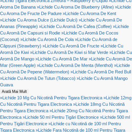
»
Lichid Țigară Electronică Zmeură – Raspberry E-Liquid
»
Lichide Cu
Aroma De Banana
»
Lichide Cu Aroma De Blueberry (Afine)
»
Lichide
Cu Aroma De Fructe De Padure
»
Lichide Cu Aroma De Kent
»
Lichide Cu Aroma Dulce (Lichide Dulci)
»
Lichide Cu Aromă De
Ananas (Pineapple)
»
Lichide Cu Aromă De Cafea (Coffee)
»
Lichide
Cu Aromă De Capsuni si Rodie
»
Lichide Cu Aromă De Cocos
(Coconut)
»
Lichide Cu Aromă De Cola
»
Lichide Cu Aromă de
Căpșuni (Strawberry)
»
Lichide Cu Aromă De Fructe
»
Lichide Cu
Aromă De Kiwi
»
Lichide Cu Aromă De Kiwi si Mar Verde
»
Lichide Cu
Aromă De Mango
»
Lichide Cu Aromă De Mar
»
Lichide Cu Aromă De
Mar (Green Apple)
»
Lichide Cu Aromă De Menta (Menthol)
»
Lichide
Cu Aromă De Pepene (Watermelon)
»
Lichide Cu Aromă De Red Bull
»
Lichide Cu Aromă De Tutun (Tobacco)
»
Lichide Cu Aromă Mango
Guava
Arată Mai Mult
»
Lichide 10 Mg Cu Nicotină Pentru Tigara Electronica
»
Lichide 12mg
Cu Nicotină Pentru Tigara Electronica
»
Lichide 18mg Cu Nicotină
Pentru Tigara Electronica
»
Lichide 20mg Cu Nicotină Pentru Tigara
Electronica
»
Lichide 50 ml Pentru Țigări Electronice
»
Lichide 500 ml
Pentru Țigări Electronice
»
Lichide cu Nicotină de 100 ml Pentru
Tigara Electronica
»
Lichide Fara Nicotină de 100 ml Pentru Tigara