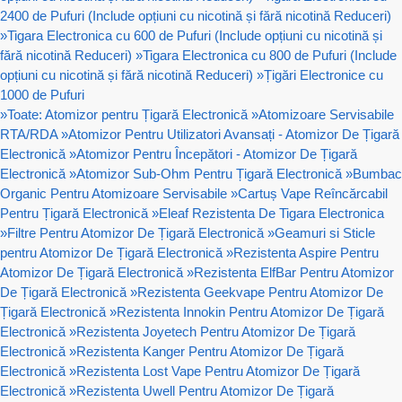
2400 de Pufuri (Include opțiuni cu nicotină și fără nicotină Reduceri)
»
Tigara Electronica cu 600 de Pufuri (Include opțiuni cu nicotină și
fără nicotină Reduceri)
»
Tigara Electronica cu 800 de Pufuri (Include
opțiuni cu nicotină și fără nicotină Reduceri)
»
Țigări Electronice cu
1000 de Pufuri
»
Toate: Atomizor pentru Țigară Electronică
»
Atomizoare Servisabile
RTA/RDA
»
Atomizor Pentru Utilizatori Avansați - Atomizor De Țigară
Electronică
»
Atomizor Pentru Începători - Atomizor De Țigară
Electronică
»
Atomizor Sub-Ohm Pentru Țigară Electronică
»
Bumbac
Organic Pentru Atomizoare Servisabile
»
Cartuș Vape Reîncărcabil
Pentru Țigară Electronică
»
Eleaf Rezistenta De Tigara Electronica
»
Filtre Pentru Atomizor De Țigară Electronică
»
Geamuri si Sticle
pentru Atomizor De Țigară Electronică
»
Rezistenta Aspire Pentru
Atomizor De Țigară Electronică
»
Rezistenta ElfBar Pentru Atomizor
De Țigară Electronică
»
Rezistenta Geekvape Pentru Atomizor De
Țigară Electronică
»
Rezistenta Innokin Pentru Atomizor De Țigară
Electronică
»
Rezistenta Joyetech Pentru Atomizor De Țigară
Electronică
»
Rezistenta Kanger Pentru Atomizor De Țigară
Electronică
»
Rezistenta Lost Vape Pentru Atomizor De Țigară
Electronică
»
Rezistenta Uwell Pentru Atomizor De Țigară