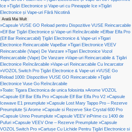
Ice
»
Țigări Electronice și Vape-uri cu Pineapple Ice
»
Țigări
Electronice și Vape-uri Fără Nicotină
Arată Mai Mult
»
Capsule VUSE GO Reload pentru Dispozitive VUSE Reincarcabile
»
Elf Bar Țigări Electronice și Vape-uri Reîncărcabile
»
Elfbar Elfa Pro
(Elf Bar Reincarcabil) Țigări Electronice & Vape-uri
»
Tigari
Electronice Reincarcabile VapeBar
»
Tigari Electronice VEEV
Reincarcabile (Vape) De Vanzare
»
Tigari Electronice Vozol
Reincarcabile (Vape) De Vanzare
»
Vape-uri Reincarcabile & Țigări
Electronice Reîncărcabile
»
Vape-uri Reincarcabile Cu Incarcator
»
VOZOL Switch Pro Țigări Electronice & Vape-uri
»
VUSE Go
Reload 1000: Dispozitive VUSE GO Reincarcabile
»
Țigări
Electronice Vuse Go Reîncărcabile
»
Toate: Tigara Electronica de unica folosinta
»
Arome VOZOL
»
Capsule Elf Bar Elfa Pro
»
Capsule Elf Bar Elfa Pro V2
»
Capsule
Icewave E1 preumplute
»
Capsule Lost Mary Tappo Pro – Rezerve
Preumplute Și Arome
»
Capsule si Rezerve Ske Crystal 600 Pro
»
Capsule Unno Preumplute
»
Capsule VEEV inPrime cu 1400 de
Pufuri
»
Capsule VEEV One – Rezerve Preumplute
»
Capsule
VOZOL Switch Pro
»
Cartușe Cu Lichide Pentru Țigări Electronice si