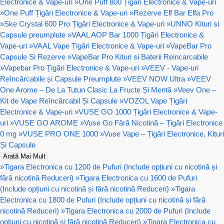
Electronice & Vape-uri
»
One Puff 800 Țigări Electronice & Vape-uri
»
One Puff Țigări Electronice & Vape-uri
»
Rezerve Elf Bar Elfa Pro
»
Ske Crystal 600 Pro Țigări Electronice & Vape-uri
»
UNNO Kituri si
Capsule preumplute
»
VAAL AOP Bar 1000 Țigări Electronice &
Vape-uri
»
VAAL Vape Țigări Electronice & Vape-uri
»
VapeBar Pro
Capsule Si Rezerve
»
VapeBar Pro Kituri si Baterii Reincarcabile
»
Vapebar Pro Țigări Electronice & Vape-uri
»
VEEV - Vape-uri
Reîncărcabile și Capsule Preumplute
»
VEEV NOW Ultra
»
VEEV
One Arome – De La Tutun Clasic La Fructe Și Mentă
»
Veev One –
Kit de Vape Reîncărcabil Și Capsule
»
VOZOL Vape Țigări
Electronice & Vape-uri
»
VUSE GO 1000 Țigări Electronice & Vape-
uri
»
VUSE GO AROME
»
Vuse Go Fără Nicotină – Țigări Electronice
0 mg
»
VUSE PRO ONE 1000
»
Vuse Vape – Țigări Electronice, Kituri
Și Capsule
Arată Mai Mult
»
Tigara Electronica cu 1200 de Pufuri (Include opțiuni cu nicotină și
fără nicotină Reduceri)
»
Tigara Electronica cu 1600 de Pufuri
(Include opțiuni cu nicotină și fără nicotină Reduceri)
»
Tigara
Electronica cu 1800 de Pufuri (Include opțiuni cu nicotină și fără
nicotină Reduceri)
»
Tigara Electronica cu 2000 de Pufuri (Include
opțiuni cu nicotină și fără nicotină Reduceri)
»
Tigara Electronica cu