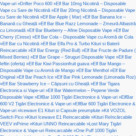
Vape-uri
»
Drifter Poco 600
»
Elf Bar 10mg Nicotină – Disposable
Vape cu Sare de Nicotină
»
Elf Bar 20mg Nicotină – Disposable Vape
cu Sare de Nicotină
»
Elf Bar Apple ( Mar)
»
Elf Bar Banana Ice –
Banană cu Gheață
»
Elf Bar Blue Razz Lemonade – Zmeură Albastră
cu Limonadă
»
Elf Bar Blueberry – Afine Disposable Vape
»
Elf Bar
Cherry (Cirese)
»
Elf Bar Cola – Disposable Vape cu Aromă de Cola
»
Elf Bar cu Nicotină
»
Elf Bar Elfa Pro & Turbo Kituri si Baterii
Reincarcabile
»
Elf Bar Energy (Red Bull)
»
Elf Bar Fructe de Padure (
Mixed Berries)
»
Elf Bar Grape – Struguri Disposable Vape
»
Elf Bar
Ieftin (oferta)
»
Elf Bar Kiwi Passionfruit guava
»
Elf Bar Mango –
Disposable Vape cu Aromă de Mango
»
Elf Bar Menthol
»
Elf Bar
Original
»
Elf Bar Peach Ice
»
Elf Bar Pink Lemonade (Limonada Roz)
»
Elf Bar Strawberry Ice – Căpșuni cu Gheață
»
Elf Bar Tigara
Electronica si Vape-uri
»
Elf Bar Watermelon – Pepene Verde
Disposable Vape
»
ElfBar 1000 Țigări Electronice & Vape-uri
»
ElfBar
600 V2 Țigări Electronice & Vape-uri
»
ElfBar 600 Țigări Electronice &
Vape-uri
»
Icewave E1 Kituri si Capsule preumplute
»
Kit VOZOL
Switch Pico
»
Kituri Icewave E1 Reincarcabile
»
Kituri Reîncărcabile
VEEV inPrime
»
Kituri UNNO Reincarcabile
»
Lost Mary Țigări
Electronice & Vape-uri Reincarcabile
»
One Puff 1000 Țigări