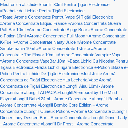
Electronica
»
Lichide Shortfill 30ml Pentru Țigări Electronice
»
Pachete de Lichide Pentru Țigări Electronice
»
Toate: Arome Concentrate Pentru Vape Și Țigări Electronice
»
Aroma Concentrata Eliquid France
»
Aroma Concentrata Guerra
Puff Bar 10ml
»
Arome Concentrate Biggy Bear
»
Arome Concentrate
e-Potion 10ml
»
Arome Concentrate Full Moon
»
Arome Concentrate
K-Fuel
»
Arome Concentrate Nasty Juice
»
Arome Concentrate
Smokemania 10ml
»
Arome Concentrate T-Juice
»
Arome
Concentrate The Flavor 10ml
»
Arome Concentrate Vampire Vape
»
Arome Concentrate VapeBar 10ml
»
Baza Lichid Cu Nicotina Pentru
Tigara Electronica
»
Baza Lichid Tigara Electronica e-Potion
»
Bază e-
Potion Pentru Lichide De Țigări Electronice
»
Just Juice Aromă
Concentrata de Țigări Electronice
»
La Lechería Vape Aromă
Concentrata de Țigări Electronice
»
Longfill Aisu 10ml - Arome
Concentrate
»
Longfill ALPACA
»
Longfill Atemporal by The Mind
Flayer
»
Longfill Babel 24ml – Arome Concentrate
»
Longfill Bombo -
Arome Concentrate
»
Longfill Bombo Core Edition – Arome
Concentrate
»
Longfill Curieux Potions – Arome Concentrate
»
Longfill
Dinner Lady Dessert Bar – Arome Concentrate
»
Longfill Dinner Lady
– Arome Concentrate
»
Longfill Dr Frost – Arome Concentrate