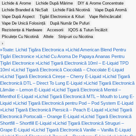
Lichide & Arome
Lichide După Mărime
DIY & Arome Concentrate
Lichide Branded & NicSalt
Lichide Fără Nicotină
Vape După Aromă
Vape După Aspect
Țigări Electronice & Kituri
Vape Reîncărcabil
Vape De Unică Folosință
După Număr De Pufuri
Rezistențe & Hardware
Accesorii
IQOS & Tutun Încălzit
Pliculețe Cu Nicotină
Altele
Strip-uri cu Nicotina
›
»
Toate: Lichid Țigăra Electronica
»
Lichid American Blend Pentru
Țigări Electronice
»
Lichid Cu Aroma De Papaya Ananas Pentru
Țigări Electronice
»
Lichid Țigară Electronică 10ml – E-Liquid TPD
10ml
»
Lichid Țigară Electronică Ciocolată – Chocolate E-Liquid
»
Lichid Țigară Electronică Cireșe – Cherry E-Liquid
»
Lichid Țigară
Electronică DTL – Direct To Lung E-Liquid
»
Lichid Țigară Electronică
Lămâie – Lemon E-Liquid
»
Lichid Țigară Electronică Mentol –
Menthol E-Liquid
»
Lichid Țigară Electronică MTL – Mouth to Lung E-
Liquid
»
Lichid Țigară Electronică pentru Pod – Pod System E-Liquid
»
Lichid Țigară Electronică Piersică – Peach E-Liquid
»
Lichid Țigară
Electronică Portocală – Orange E-Liquid
»
Lichid Țigară Electronică
Shortfill – Shortfill E-Liquid
»
Lichid Țigară Electronică Struguri –
Grape E-Liquid
»
Lichid Țigară Electronică Vanilie – Vanilla E-Liquid