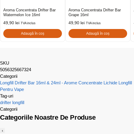
Aroma Concentrata Drifter Bar
Aroma Concentrata Drifter Bar
Watermelon Ice 16ml
Grape 16ml
49,90
lei
49,90
lei
TVA inclus
TVA inclus
Adaugă în coș
Adaugă în coș
SKU
5056325667324
Categorii
Longfill Drifter Bar 16ml & 24ml - Arome Concentrate
Lichide Longfill
Pentru Vape
Tag-uri
drifter
longfill
Categorii
Categoriile Noastre De Produse
‹