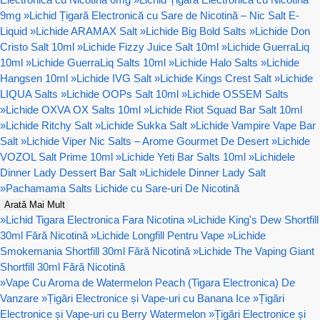
9mg
»
Lichid Țigară Electronică cu Sare de Nicotină – Nic Salt E-
Liquid
»
Lichide ARAMAX Salt
»
Lichide Big Bold Salts
»
Lichide Don
Cristo Salt 10ml
»
Lichide Fizzy Juice Salt 10ml
»
Lichide GuerraLiq
10ml
»
Lichide GuerraLiq Salts 10ml
»
Lichide Halo Salts
»
Lichide
Hangsen 10ml
»
Lichide IVG Salt
»
Lichide Kings Crest Salt
»
Lichide
LIQUA Salts
»
Lichide OOPs Salt 10ml
»
Lichide OSSEM Salts
»
Lichide OXVA OX Salts 10ml
»
Lichide Riot Squad Bar Salt 10ml
»
Lichide Ritchy Salt
»
Lichide Sukka Salt
»
Lichide Vampire Vape Bar
Salt
»
Lichide Viper Nic Salts – Arome Gourmet De Desert
»
Lichide
VOZOL Salt Prime 10ml
»
Lichide Yeti Bar Salts 10ml
»
Lichidele
Dinner Lady Dessert Bar Salt
»
Lichidele Dinner Lady Salt
»
Pachamama Salts Lichide cu Sare-uri De Nicotină
Arată Mai Mult
»
Lichid Tigara Electronica Fara Nicotina
»
Lichide King's Dew Shortfill
30ml Fără Nicotină
»
Lichide Longfill Pentru Vape
»
Lichide
Smokemania Shortfill 30ml Fără Nicotină
»
Lichide The Vaping Giant
Shortfill 30ml Fără Nicotină
»
Vape Cu Aroma de Watermelon Peach (Tigara Electronica) De
Vanzare
»
Țigări Electronice și Vape-uri cu Banana Ice
»
Țigări
Electronice și Vape-uri cu Berry Watermelon
»
Țigări Electronice și