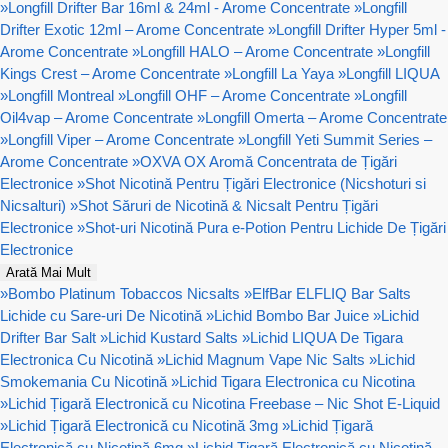
»
Longfill Drifter Bar 16ml & 24ml - Arome Concentrate
»
Longfill
Drifter Exotic 12ml – Arome Concentrate
»
Longfill Drifter Hyper 5ml -
Arome Concentrate
»
Longfill HALO – Arome Concentrate
»
Longfill
Kings Crest – Arome Concentrate
»
Longfill La Yaya
»
Longfill LIQUA
»
Longfill Montreal
»
Longfill OHF – Arome Concentrate
»
Longfill
Oil4vap – Arome Concentrate
»
Longfill Omerta – Arome Concentrate
»
Longfill Viper – Arome Concentrate
»
Longfill Yeti Summit Series –
Arome Concentrate
»
OXVA OX Aromă Concentrata de Țigări
Electronice
»
Shot Nicotină Pentru Țigări Electronice (Nicshoturi si
Nicsalturi)
»
Shot Săruri de Nicotină & Nicsalt Pentru Țigări
Electronice
»
Shot-uri Nicotină Pura e-Potion Pentru Lichide De Țigări
Electronice
Arată Mai Mult
»
Bombo Platinum Tobaccos Nicsalts
»
ElfBar ELFLIQ Bar Salts
Lichide cu Sare-uri De Nicotină
»
Lichid Bombo Bar Juice
»
Lichid
Drifter Bar Salt
»
Lichid Kustard Salts
»
Lichid LIQUA De Tigara
Electronica Cu Nicotină
»
Lichid Magnum Vape Nic Salts
»
Lichid
Smokemania Cu Nicotină
»
Lichid Tigara Electronica cu Nicotina
»
Lichid Țigară Electronică cu Nicotina Freebase – Nic Shot E-Liquid
»
Lichid Țigară Electronică cu Nicotină 3mg
»
Lichid Țigară
Electronică cu Nicotină 6mg
»
Lichid Țigară Electronică cu Nicotină