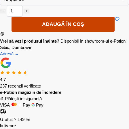
−
+
ADAUGĂ ÎN COȘ
Vrei să vezi produsul înainte?
Disponibil în showroom-ul e-Potion
Sibiu, Dumbrăvii
Adresă →
4,7
237 recenzii verificate
e-Potion magazin de încredere
Plătești în siguranță
VISA
Pay
Pay
Gratuit > 149 lei
la livrare