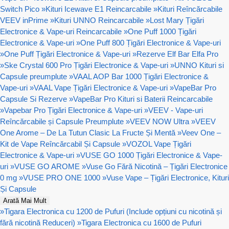
Switch Pico
»
Kituri Icewave E1 Reincarcabile
»
Kituri Reîncărcabile
VEEV inPrime
»
Kituri UNNO Reincarcabile
»
Lost Mary Țigări
Electronice & Vape-uri Reincarcabile
»
One Puff 1000 Țigări
Electronice & Vape-uri
»
One Puff 800 Țigări Electronice & Vape-uri
»
One Puff Țigări Electronice & Vape-uri
»
Rezerve Elf Bar Elfa Pro
»
Ske Crystal 600 Pro Țigări Electronice & Vape-uri
»
UNNO Kituri si
Capsule preumplute
»
VAAL AOP Bar 1000 Țigări Electronice &
Vape-uri
»
VAAL Vape Țigări Electronice & Vape-uri
»
VapeBar Pro
Capsule Si Rezerve
»
VapeBar Pro Kituri si Baterii Reincarcabile
»
Vapebar Pro Țigări Electronice & Vape-uri
»
VEEV - Vape-uri
Reîncărcabile și Capsule Preumplute
»
VEEV NOW Ultra
»
VEEV
One Arome – De La Tutun Clasic La Fructe Și Mentă
»
Veev One –
Kit de Vape Reîncărcabil Și Capsule
»
VOZOL Vape Țigări
Electronice & Vape-uri
»
VUSE GO 1000 Țigări Electronice & Vape-
uri
»
VUSE GO AROME
»
Vuse Go Fără Nicotină – Țigări Electronice
0 mg
»
VUSE PRO ONE 1000
»
Vuse Vape – Țigări Electronice, Kituri
Și Capsule
Arată Mai Mult
»
Tigara Electronica cu 1200 de Pufuri (Include opțiuni cu nicotină și
fără nicotină Reduceri)
»
Tigara Electronica cu 1600 de Pufuri