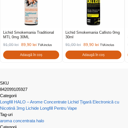
Lichid Smokemania Traditional
Lichid Smokemania Callisto 0mg
MTL 0mg 30ML
30ml
91,00
lei
89,90
lei
91,00
lei
89,90
lei
TVA inclus
TVA inclus
Adaugă în coș
Adaugă în coș
SKU
842099105927
Categorii
Longfill HALO – Arome Concentrate
Lichid Țigară Electronică cu
Nicotină 3mg
Lichide Longfill Pentru Vape
Tag-uri
aroma concentrata
halo
Categorii