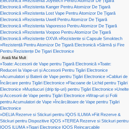
Electronică
»
Rezistenta Joyetech Pentru Atomizor De Țigară
Electronică
»
Rezistenta Kanger Pentru Atomizor De Țigară
Electronică
»
Rezistenta Lost Vape Pentru Atomizor De Țigară
Electronică
»
Rezistenta Uwell Pentru Atomizor De Țigară
Electronică
»
Rezistenta Vaporesso Pentru Atomizor De Țigară
Electronică
»
Rezistenta Voopoo Pentru Atomizor De Țigară
Electronică
»
Rezistente OXVA
»
Rezistente si Capsule Smoktech
»
Rezistență Pentru Atomizor De Țigară Electronică
»
Sârmă și Fire
Pentru Rezistențe De Țigari Electronice
Arată Mai Mult
»
Toate: Accesorii de Vape pentru Țigară Electronică
»
Toate:
Reduceri la Vape-uri și Accesorii Pentru Tigări Electronice
»
Acumulatori și Baterii de Vape pentru Țigări Electronice
»
Cabluri de
Încărcare pentru Țigări Electronice
»
Flacoane de Lichid pentru Țigări
Electronice
»
Muștiucuri (drip tip-uri) pentru Țigări Electronice
»
Unelte
și Accesorii de Vape pentru Țigări Electronice
»
Wrap-uri și Folii
pentru Acumulatori de Vape
»
Încărcătoare de Vape pentru Țigări
Electronice
»
DELIA Rezerve si Stickuri pentru IQOS ILUMA
»
Fiit Rezerve &
Stickuri pentru Dispozitive IQOS
»
TEREA Rezerve si Stickuri pentru
IQOS ILUMA
»
Tigari Electronice IQOS Reincarcabile