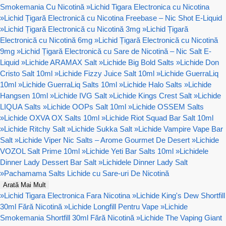
Smokemania Cu Nicotină
»
Lichid Tigara Electronica cu Nicotina
»
Lichid Țigară Electronică cu Nicotina Freebase – Nic Shot E-Liquid
»
Lichid Țigară Electronică cu Nicotină 3mg
»
Lichid Țigară
Electronică cu Nicotină 6mg
»
Lichid Țigară Electronică cu Nicotină
9mg
»
Lichid Țigară Electronică cu Sare de Nicotină – Nic Salt E-
Liquid
»
Lichide ARAMAX Salt
»
Lichide Big Bold Salts
»
Lichide Don
Cristo Salt 10ml
»
Lichide Fizzy Juice Salt 10ml
»
Lichide GuerraLiq
10ml
»
Lichide GuerraLiq Salts 10ml
»
Lichide Halo Salts
»
Lichide
Hangsen 10ml
»
Lichide IVG Salt
»
Lichide Kings Crest Salt
»
Lichide
LIQUA Salts
»
Lichide OOPs Salt 10ml
»
Lichide OSSEM Salts
»
Lichide OXVA OX Salts 10ml
»
Lichide Riot Squad Bar Salt 10ml
»
Lichide Ritchy Salt
»
Lichide Sukka Salt
»
Lichide Vampire Vape Bar
Salt
»
Lichide Viper Nic Salts – Arome Gourmet De Desert
»
Lichide
VOZOL Salt Prime 10ml
»
Lichide Yeti Bar Salts 10ml
»
Lichidele
Dinner Lady Dessert Bar Salt
»
Lichidele Dinner Lady Salt
»
Pachamama Salts Lichide cu Sare-uri De Nicotină
Arată Mai Mult
»
Lichid Tigara Electronica Fara Nicotina
»
Lichide King's Dew Shortfill
30ml Fără Nicotină
»
Lichide Longfill Pentru Vape
»
Lichide
Smokemania Shortfill 30ml Fără Nicotină
»
Lichide The Vaping Giant