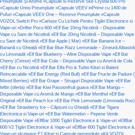
Preumplute Și Arome
»
Capsule si Rezerve Ske Crystal 600 Pro
»
Capsule Unno Preumplute
»
Capsule VEEV inPrime cu 1400 de
Pufuri
»
Capsule VEEV One – Rezerve Preumplute
»
Capsule
VOZOL Switch Pro
»
Cartușe Cu Lichide Pentru Țigări Electronice si
Vape-uri
»
Drifter Poco 600
»
Elf Bar 10mg Nicotină – Disposable
Vape cu Sare de Nicotină
»
Elf Bar 20mg Nicotină – Disposable Vape
cu Sare de Nicotină
»
Elf Bar Apple ( Mar)
»
Elf Bar Banana Ice –
Banană cu Gheață
»
Elf Bar Blue Razz Lemonade – Zmeură Albastră
cu Limonadă
»
Elf Bar Blueberry – Afine Disposable Vape
»
Elf Bar
Cherry (Cirese)
»
Elf Bar Cola – Disposable Vape cu Aromă de Cola
»
Elf Bar cu Nicotină
»
Elf Bar Elfa Pro & Turbo Kituri si Baterii
Reincarcabile
»
Elf Bar Energy (Red Bull)
»
Elf Bar Fructe de Padure (
Mixed Berries)
»
Elf Bar Grape – Struguri Disposable Vape
»
Elf Bar
Ieftin (oferta)
»
Elf Bar Kiwi Passionfruit guava
»
Elf Bar Mango –
Disposable Vape cu Aromă de Mango
»
Elf Bar Menthol
»
Elf Bar
Original
»
Elf Bar Peach Ice
»
Elf Bar Pink Lemonade (Limonada Roz)
»
Elf Bar Strawberry Ice – Căpșuni cu Gheață
»
Elf Bar Tigara
Electronica si Vape-uri
»
Elf Bar Watermelon – Pepene Verde
Disposable Vape
»
ElfBar 1000 Țigări Electronice & Vape-uri
»
ElfBar
600 V2 Țigări Electronice & Vape-uri
»
ElfBar 600 Țigări Electronice &
Vape-uri
»
Icewave E1 Kituri si Capsule preumplute
»
Kit VOZOL