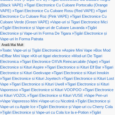
(Black VAPE)
»
Tigari Electronice Cu Culoare Portocaliu (Orange
VAPE)
»
Tigari Electronice Cu Culoare Rosu (Red VAPE)
»
Tigari
Electronice Cu Culoare Roz (Pink VAPE)
»
Tigari Electronice Cu
Culoare Verde (Green VAPE)
»
Vape-uri si Tigari Electronice Mici
»
Țigări Electronice și Vape-uri de Culoare Lavanda
»
Țigări
Electronice și Vape-uri In Forma De Tigara
»
Țigări Electronice și
Vape-uri In Forma Patrata
Arată Mai Mult
»
Toate: Vape-uri și Țigări Electronice
»
Aspire Mini Vape
»
Box Mod
»
Elfbar Mini Vape
»
Kit-uri tigari electronice
»
Mod-uri De Tigari
Electronica
»
Tigari Electronice OXVA Reincarcabile (Vape)
»
Tigari
Electronice si Kituri Aspire
»
Tigari Electronice si Kituri Elf Bar
»
Tigari
Electronice si Kituri Geekvape
»
Tigari Electronice si Kituri Innokin
»
Tigari Electronice si Kituri Joyetech
»
Tigari Electronice si Kituri Lost
Vape
»
Tigari Electronice si Kituri Uwell
»
Tigari Electronice si Kituri
Vaporesso
»
Tigari Electronice si Kituri VOOPOO
»
Tigari Electronice
si Kituri VOZOL
»
Tigari Electronice si Kituri VUSE
»
Vape Pen-uri
»
Vape Vaporesso Mini
»
Vape-uri cu Nicotină
»
Țigări Electronice și
Vape-uri cu Apple Ice
»
Țigări Electronice și Vape-uri cu Cherry Cola
»
Țigări Electronice și Vape-uri cu Cola Ice la e-Potion
»
Țigări