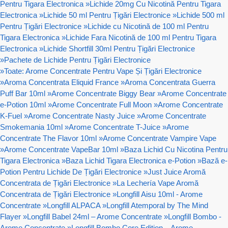
Pentru Tigara Electronica
»
Lichide 20mg Cu Nicotină Pentru Tigara
Electronica
»
Lichide 50 ml Pentru Țigări Electronice
»
Lichide 500 ml
Pentru Țigări Electronice
»
Lichide cu Nicotină de 100 ml Pentru
Tigara Electronica
»
Lichide Fara Nicotină de 100 ml Pentru Tigara
Electronica
»
Lichide Shortfill 30ml Pentru Țigări Electronice
»
Pachete de Lichide Pentru Țigări Electronice
»
Toate: Arome Concentrate Pentru Vape Și Țigări Electronice
»
Aroma Concentrata Eliquid France
»
Aroma Concentrata Guerra
Puff Bar 10ml
»
Arome Concentrate Biggy Bear
»
Arome Concentrate
e-Potion 10ml
»
Arome Concentrate Full Moon
»
Arome Concentrate
K-Fuel
»
Arome Concentrate Nasty Juice
»
Arome Concentrate
Smokemania 10ml
»
Arome Concentrate T-Juice
»
Arome
Concentrate The Flavor 10ml
»
Arome Concentrate Vampire Vape
»
Arome Concentrate VapeBar 10ml
»
Baza Lichid Cu Nicotina Pentru
Tigara Electronica
»
Baza Lichid Tigara Electronica e-Potion
»
Bază e-
Potion Pentru Lichide De Țigări Electronice
»
Just Juice Aromă
Concentrata de Țigări Electronice
»
La Lechería Vape Aromă
Concentrata de Țigări Electronice
»
Longfill Aisu 10ml - Arome
Concentrate
»
Longfill ALPACA
»
Longfill Atemporal by The Mind
Flayer
»
Longfill Babel 24ml – Arome Concentrate
»
Longfill Bombo -
Arome Concentrate
»
Longfill Bombo Core Edition – Arome