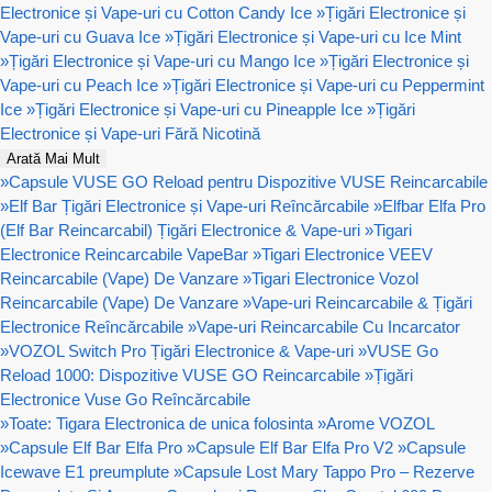
Electronice și Vape-uri cu Cotton Candy Ice
»
Țigări Electronice și
Vape-uri cu Guava Ice
»
Țigări Electronice și Vape-uri cu Ice Mint
»
Țigări Electronice și Vape-uri cu Mango Ice
»
Țigări Electronice și
Vape-uri cu Peach Ice
»
Țigări Electronice și Vape-uri cu Peppermint
Ice
»
Țigări Electronice și Vape-uri cu Pineapple Ice
»
Țigări
Electronice și Vape-uri Fără Nicotină
Arată Mai Mult
»
Capsule VUSE GO Reload pentru Dispozitive VUSE Reincarcabile
»
Elf Bar Țigări Electronice și Vape-uri Reîncărcabile
»
Elfbar Elfa Pro
(Elf Bar Reincarcabil) Țigări Electronice & Vape-uri
»
Tigari
Electronice Reincarcabile VapeBar
»
Tigari Electronice VEEV
Reincarcabile (Vape) De Vanzare
»
Tigari Electronice Vozol
Reincarcabile (Vape) De Vanzare
»
Vape-uri Reincarcabile & Țigări
Electronice Reîncărcabile
»
Vape-uri Reincarcabile Cu Incarcator
»
VOZOL Switch Pro Țigări Electronice & Vape-uri
»
VUSE Go
Reload 1000: Dispozitive VUSE GO Reincarcabile
»
Țigări
Electronice Vuse Go Reîncărcabile
»
Toate: Tigara Electronica de unica folosinta
»
Arome VOZOL
»
Capsule Elf Bar Elfa Pro
»
Capsule Elf Bar Elfa Pro V2
»
Capsule
Icewave E1 preumplute
»
Capsule Lost Mary Tappo Pro – Rezerve