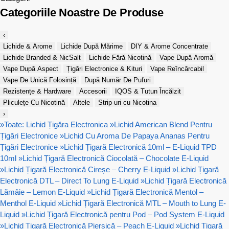
Categoriile Noastre De Produse
‹
Lichide & Arome
Lichide După Mărime
DIY & Arome Concentrate
Lichide Branded & NicSalt
Lichide Fără Nicotină
Vape După Aromă
Vape După Aspect
Țigări Electronice & Kituri
Vape Reîncărcabil
Vape De Unică Folosință
După Număr De Pufuri
Rezistențe & Hardware
Accesorii
IQOS & Tutun Încălzit
Pliculețe Cu Nicotină
Altele
Strip-uri cu Nicotina
›
»
Toate: Lichid Țigăra Electronica
»
Lichid American Blend Pentru
Țigări Electronice
»
Lichid Cu Aroma De Papaya Ananas Pentru
Țigări Electronice
»
Lichid Țigară Electronică 10ml – E-Liquid TPD
10ml
»
Lichid Țigară Electronică Ciocolată – Chocolate E-Liquid
»
Lichid Țigară Electronică Cireșe – Cherry E-Liquid
»
Lichid Țigară
Electronică DTL – Direct To Lung E-Liquid
»
Lichid Țigară Electronică
Lămâie – Lemon E-Liquid
»
Lichid Țigară Electronică Mentol –
Menthol E-Liquid
»
Lichid Țigară Electronică MTL – Mouth to Lung E-
Liquid
»
Lichid Țigară Electronică pentru Pod – Pod System E-Liquid
»
Lichid Țigară Electronică Piersică – Peach E-Liquid
»
Lichid Țigară