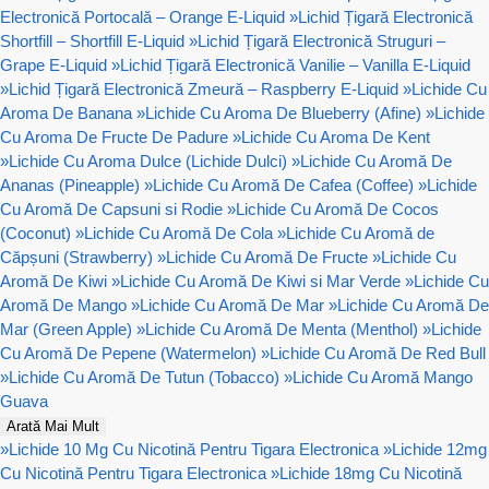
Electronică Portocală – Orange E-Liquid
»
Lichid Țigară Electronică
Shortfill – Shortfill E-Liquid
»
Lichid Țigară Electronică Struguri –
Grape E-Liquid
»
Lichid Țigară Electronică Vanilie – Vanilla E-Liquid
»
Lichid Țigară Electronică Zmeură – Raspberry E-Liquid
»
Lichide Cu
Aroma De Banana
»
Lichide Cu Aroma De Blueberry (Afine)
»
Lichide
Cu Aroma De Fructe De Padure
»
Lichide Cu Aroma De Kent
»
Lichide Cu Aroma Dulce (Lichide Dulci)
»
Lichide Cu Aromă De
Ananas (Pineapple)
»
Lichide Cu Aromă De Cafea (Coffee)
»
Lichide
Cu Aromă De Capsuni si Rodie
»
Lichide Cu Aromă De Cocos
(Coconut)
»
Lichide Cu Aromă De Cola
»
Lichide Cu Aromă de
Căpșuni (Strawberry)
»
Lichide Cu Aromă De Fructe
»
Lichide Cu
Aromă De Kiwi
»
Lichide Cu Aromă De Kiwi si Mar Verde
»
Lichide Cu
Aromă De Mango
»
Lichide Cu Aromă De Mar
»
Lichide Cu Aromă De
Mar (Green Apple)
»
Lichide Cu Aromă De Menta (Menthol)
»
Lichide
Cu Aromă De Pepene (Watermelon)
»
Lichide Cu Aromă De Red Bull
»
Lichide Cu Aromă De Tutun (Tobacco)
»
Lichide Cu Aromă Mango
Guava
Arată Mai Mult
»
Lichide 10 Mg Cu Nicotină Pentru Tigara Electronica
»
Lichide 12mg
Cu Nicotină Pentru Tigara Electronica
»
Lichide 18mg Cu Nicotină