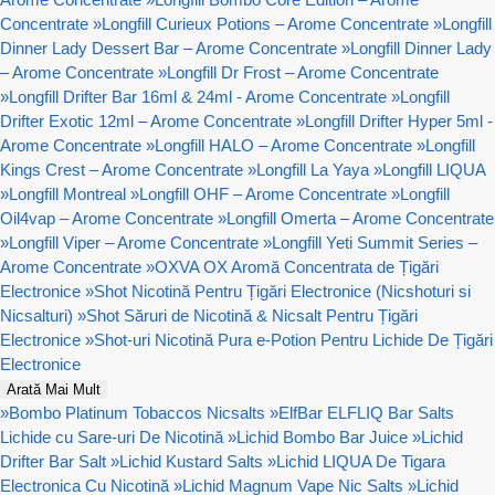
Concentrate
»
Longfill Curieux Potions – Arome Concentrate
»
Longfill
Dinner Lady Dessert Bar – Arome Concentrate
»
Longfill Dinner Lady
– Arome Concentrate
»
Longfill Dr Frost – Arome Concentrate
»
Longfill Drifter Bar 16ml & 24ml - Arome Concentrate
»
Longfill
Drifter Exotic 12ml – Arome Concentrate
»
Longfill Drifter Hyper 5ml -
Arome Concentrate
»
Longfill HALO – Arome Concentrate
»
Longfill
Kings Crest – Arome Concentrate
»
Longfill La Yaya
»
Longfill LIQUA
»
Longfill Montreal
»
Longfill OHF – Arome Concentrate
»
Longfill
Oil4vap – Arome Concentrate
»
Longfill Omerta – Arome Concentrate
»
Longfill Viper – Arome Concentrate
»
Longfill Yeti Summit Series –
Arome Concentrate
»
OXVA OX Aromă Concentrata de Țigări
Electronice
»
Shot Nicotină Pentru Țigări Electronice (Nicshoturi si
Nicsalturi)
»
Shot Săruri de Nicotină & Nicsalt Pentru Țigări
Electronice
»
Shot-uri Nicotină Pura e-Potion Pentru Lichide De Țigări
Electronice
Arată Mai Mult
»
Bombo Platinum Tobaccos Nicsalts
»
ElfBar ELFLIQ Bar Salts
Lichide cu Sare-uri De Nicotină
»
Lichid Bombo Bar Juice
»
Lichid
Drifter Bar Salt
»
Lichid Kustard Salts
»
Lichid LIQUA De Tigara
Electronica Cu Nicotină
»
Lichid Magnum Vape Nic Salts
»
Lichid