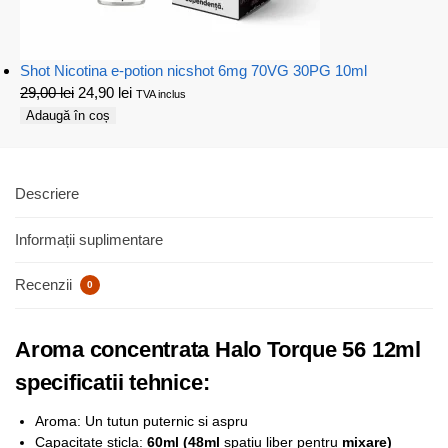
Shot Nicotina e-potion nicshot 6mg 70VG 30PG 10ml
29,00
lei
24,90
lei
TVA inclus
Adaugă în coș
Descriere
Informații suplimentare
Recenzii
0
Aroma concentrata Halo Torque 56 12ml
specificatii tehnice:
Aroma: Un tutun puternic si aspru
Capacitate sticla:
6
0ml (48ml
spatiu liber pentru
mixare)