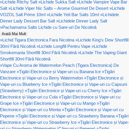
»
Lichide Ritchy Salt
»
Lichide Sukka Salt
»
Lichide Vampire Vape Bar
Salt
»
Lichide Viper Nic Salts – Arome Gourmet De Desert
»
Lichide
VOZOL Salt Prime 10ml
»
Lichide Yeti Bar Salts 10ml
»
Lichidele
Dinner Lady Dessert Bar Salt
»
Lichidele Dinner Lady Salt
»
Pachamama Salts Lichide cu Sare-uri De Nicotină
Arată Mai Mult
»
Lichid Tigara Electronica Fara Nicotina
»
Lichide King's Dew Shortfill
30ml Fără Nicotină
»
Lichide Longfill Pentru Vape
»
Lichide
Smokemania Shortfill 30ml Fără Nicotină
»
Lichide The Vaping Giant
Shortfill 30ml Fără Nicotină
»
Vape Cu Aroma de Watermelon Peach (Tigara Electronica) De
Vanzare
»
Țigări Electronice și Vape-uri cu Banana Ice
»
Țigări
Electronice și Vape-uri cu Berry Watermelon
»
Țigări Electronice și
Vape-uri cu Blueberry Ice
»
Țigări Electronice și Vape-uri cu Capsuni
(Strawberry)
»
Țigări Electronice și Vape-uri cu Cherry Ice
»
Țigări
Electronice și Vape-uri cu Cola
»
Țigări Electronice și Vape-uri cu
Grape Ice
»
Țigări Electronice și Vape-uri cu Mango
»
Țigări
Electronice și Vape-uri cu Menta
»
Țigări Electronice și Vape-uri cu
Pepene
»
Țigări Electronice și Vape-uri cu Strawberry Banana
»
Țigări
Electronice și Vape-uri cu Strawberry Ice
»
Țigări Electronice și Vape-
uri cu Strawberry Watermelon (Căpșuni și Pepene)
»
Țigări