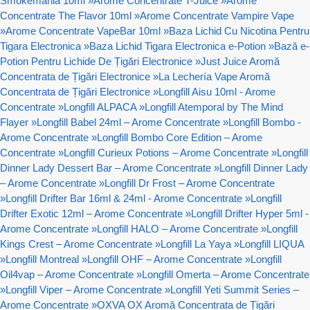
Smokemania 10ml
»
Arome Concentrate T-Juice
»
Arome
Concentrate The Flavor 10ml
»
Arome Concentrate Vampire Vape
»
Arome Concentrate VapeBar 10ml
»
Baza Lichid Cu Nicotina Pentru
Tigara Electronica
»
Baza Lichid Tigara Electronica e-Potion
»
Bază e-
Potion Pentru Lichide De Țigări Electronice
»
Just Juice Aromă
Concentrata de Țigări Electronice
»
La Lechería Vape Aromă
Concentrata de Țigări Electronice
»
Longfill Aisu 10ml - Arome
Concentrate
»
Longfill ALPACA
»
Longfill Atemporal by The Mind
Flayer
»
Longfill Babel 24ml – Arome Concentrate
»
Longfill Bombo -
Arome Concentrate
»
Longfill Bombo Core Edition – Arome
Concentrate
»
Longfill Curieux Potions – Arome Concentrate
»
Longfill
Dinner Lady Dessert Bar – Arome Concentrate
»
Longfill Dinner Lady
– Arome Concentrate
»
Longfill Dr Frost – Arome Concentrate
»
Longfill Drifter Bar 16ml & 24ml - Arome Concentrate
»
Longfill
Drifter Exotic 12ml – Arome Concentrate
»
Longfill Drifter Hyper 5ml -
Arome Concentrate
»
Longfill HALO – Arome Concentrate
»
Longfill
Kings Crest – Arome Concentrate
»
Longfill La Yaya
»
Longfill LIQUA
»
Longfill Montreal
»
Longfill OHF – Arome Concentrate
»
Longfill
Oil4vap – Arome Concentrate
»
Longfill Omerta – Arome Concentrate
»
Longfill Viper – Arome Concentrate
»
Longfill Yeti Summit Series –
Arome Concentrate
»
OXVA OX Aromă Concentrata de Țigări