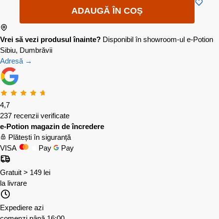
ADAUGĂ ÎN COȘ
Vrei să vezi produsul înainte?
Disponibil în showroom-ul e-Potion
Sibiu, Dumbrăvii
Adresă →
4,7
237 recenzii verificate
e-Potion magazin de încredere
Plătești în siguranță
VISA
Pay
Pay
Gratuit > 149 lei
la livrare
Expediere azi
comenzi până 16:00