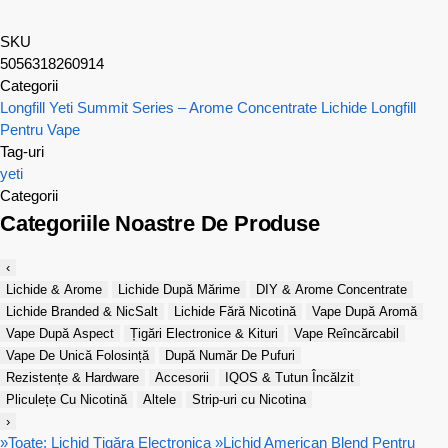
SKU
5056318260914
Categorii
Longfill Yeti Summit Series – Arome Concentrate
Lichide Longfill
Pentru Vape
Tag-uri
yeti
Categorii
Categoriile Noastre De Produse
‹
Lichide & Arome
Lichide După Mărime
DIY & Arome Concentrate
Lichide Branded & NicSalt
Lichide Fără Nicotină
Vape După Aromă
Vape După Aspect
Țigări Electronice & Kituri
Vape Reîncărcabil
Vape De Unică Folosință
După Număr De Pufuri
Rezistențe & Hardware
Accesorii
IQOS & Tutun Încălzit
Pliculețe Cu Nicotină
Altele
Strip-uri cu Nicotina
›
»
Toate: Lichid Țigăra Electronica
»
Lichid American Blend Pentru