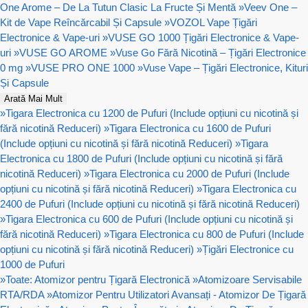
One Arome – De La Tutun Clasic La Fructe Și Mentă
»
Veev One –
Kit de Vape Reîncărcabil Și Capsule
»
VOZOL Vape Țigări
Electronice & Vape-uri
»
VUSE GO 1000 Țigări Electronice & Vape-
uri
»
VUSE GO AROME
»
Vuse Go Fără Nicotină – Țigări Electronice
0 mg
»
VUSE PRO ONE 1000
»
Vuse Vape – Țigări Electronice, Kituri
Și Capsule
Arată Mai Mult
»
Tigara Electronica cu 1200 de Pufuri (Include opțiuni cu nicotină și
fără nicotină Reduceri)
»
Tigara Electronica cu 1600 de Pufuri
(Include opțiuni cu nicotină și fără nicotină Reduceri)
»
Tigara
Electronica cu 1800 de Pufuri (Include opțiuni cu nicotină și fără
nicotină Reduceri)
»
Tigara Electronica cu 2000 de Pufuri (Include
opțiuni cu nicotină și fără nicotină Reduceri)
»
Tigara Electronica cu
2400 de Pufuri (Include opțiuni cu nicotină și fără nicotină Reduceri)
»
Tigara Electronica cu 600 de Pufuri (Include opțiuni cu nicotină și
fără nicotină Reduceri)
»
Tigara Electronica cu 800 de Pufuri (Include
opțiuni cu nicotină și fără nicotină Reduceri)
»
Țigări Electronice cu
1000 de Pufuri
»
Toate: Atomizor pentru Țigară Electronică
»
Atomizoare Servisabile
RTA/RDA
»
Atomizor Pentru Utilizatori Avansați - Atomizor De Țigară