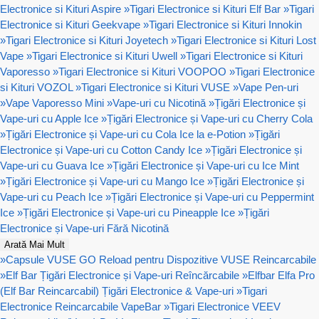
Electronice si Kituri Aspire
»
Tigari Electronice si Kituri Elf Bar
»
Tigari
Electronice si Kituri Geekvape
»
Tigari Electronice si Kituri Innokin
»
Tigari Electronice si Kituri Joyetech
»
Tigari Electronice si Kituri Lost
Vape
»
Tigari Electronice si Kituri Uwell
»
Tigari Electronice si Kituri
Vaporesso
»
Tigari Electronice si Kituri VOOPOO
»
Tigari Electronice
si Kituri VOZOL
»
Tigari Electronice si Kituri VUSE
»
Vape Pen-uri
»
Vape Vaporesso Mini
»
Vape-uri cu Nicotină
»
Țigări Electronice și
Vape-uri cu Apple Ice
»
Țigări Electronice și Vape-uri cu Cherry Cola
»
Țigări Electronice și Vape-uri cu Cola Ice la e-Potion
»
Țigări
Electronice și Vape-uri cu Cotton Candy Ice
»
Țigări Electronice și
Vape-uri cu Guava Ice
»
Țigări Electronice și Vape-uri cu Ice Mint
»
Țigări Electronice și Vape-uri cu Mango Ice
»
Țigări Electronice și
Vape-uri cu Peach Ice
»
Țigări Electronice și Vape-uri cu Peppermint
Ice
»
Țigări Electronice și Vape-uri cu Pineapple Ice
»
Țigări
Electronice și Vape-uri Fără Nicotină
Arată Mai Mult
»
Capsule VUSE GO Reload pentru Dispozitive VUSE Reincarcabile
»
Elf Bar Țigări Electronice și Vape-uri Reîncărcabile
»
Elfbar Elfa Pro
(Elf Bar Reincarcabil) Țigări Electronice & Vape-uri
»
Tigari
Electronice Reincarcabile VapeBar
»
Tigari Electronice VEEV