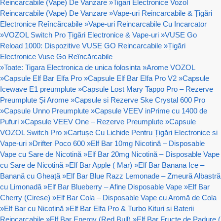
Reincarcabile (Vape) De Vanzare
»
Tigari Electronice Vozol
Reincarcabile (Vape) De Vanzare
»
Vape-uri Reincarcabile & Țigări
Electronice Reîncărcabile
»
Vape-uri Reincarcabile Cu Incarcator
»
VOZOL Switch Pro Țigări Electronice & Vape-uri
»
VUSE Go
Reload 1000: Dispozitive VUSE GO Reincarcabile
»
Țigări
Electronice Vuse Go Reîncărcabile
»
Toate: Tigara Electronica de unica folosinta
»
Arome VOZOL
»
Capsule Elf Bar Elfa Pro
»
Capsule Elf Bar Elfa Pro V2
»
Capsule
Icewave E1 preumplute
»
Capsule Lost Mary Tappo Pro – Rezerve
Preumplute Și Arome
»
Capsule si Rezerve Ske Crystal 600 Pro
»
Capsule Unno Preumplute
»
Capsule VEEV inPrime cu 1400 de
Pufuri
»
Capsule VEEV One – Rezerve Preumplute
»
Capsule
VOZOL Switch Pro
»
Cartușe Cu Lichide Pentru Țigări Electronice si
Vape-uri
»
Drifter Poco 600
»
Elf Bar 10mg Nicotină – Disposable
Vape cu Sare de Nicotină
»
Elf Bar 20mg Nicotină – Disposable Vape
cu Sare de Nicotină
»
Elf Bar Apple ( Mar)
»
Elf Bar Banana Ice –
Banană cu Gheață
»
Elf Bar Blue Razz Lemonade – Zmeură Albastră
cu Limonadă
»
Elf Bar Blueberry – Afine Disposable Vape
»
Elf Bar
Cherry (Cirese)
»
Elf Bar Cola – Disposable Vape cu Aromă de Cola
»
Elf Bar cu Nicotină
»
Elf Bar Elfa Pro & Turbo Kituri si Baterii
Reincarcabile
»
Elf Bar Energy (Red Bull)
»
Elf Bar Fructe de Padure (