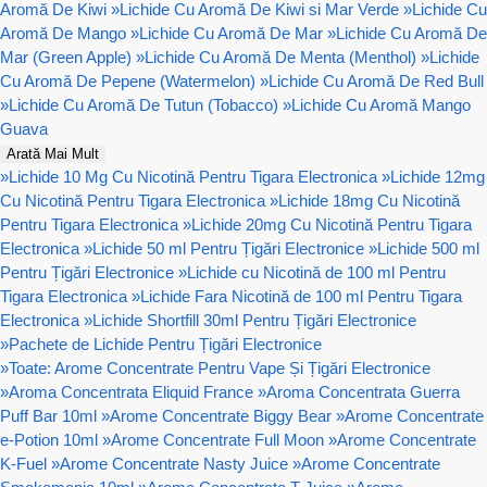
Aromă De Kiwi
»
Lichide Cu Aromă De Kiwi si Mar Verde
»
Lichide Cu
Aromă De Mango
»
Lichide Cu Aromă De Mar
»
Lichide Cu Aromă De
Mar (Green Apple)
»
Lichide Cu Aromă De Menta (Menthol)
»
Lichide
Cu Aromă De Pepene (Watermelon)
»
Lichide Cu Aromă De Red Bull
»
Lichide Cu Aromă De Tutun (Tobacco)
»
Lichide Cu Aromă Mango
Guava
Arată Mai Mult
»
Lichide 10 Mg Cu Nicotină Pentru Tigara Electronica
»
Lichide 12mg
Cu Nicotină Pentru Tigara Electronica
»
Lichide 18mg Cu Nicotină
Pentru Tigara Electronica
»
Lichide 20mg Cu Nicotină Pentru Tigara
Electronica
»
Lichide 50 ml Pentru Țigări Electronice
»
Lichide 500 ml
Pentru Țigări Electronice
»
Lichide cu Nicotină de 100 ml Pentru
Tigara Electronica
»
Lichide Fara Nicotină de 100 ml Pentru Tigara
Electronica
»
Lichide Shortfill 30ml Pentru Țigări Electronice
»
Pachete de Lichide Pentru Țigări Electronice
»
Toate: Arome Concentrate Pentru Vape Și Țigări Electronice
»
Aroma Concentrata Eliquid France
»
Aroma Concentrata Guerra
Puff Bar 10ml
»
Arome Concentrate Biggy Bear
»
Arome Concentrate
e-Potion 10ml
»
Arome Concentrate Full Moon
»
Arome Concentrate
K-Fuel
»
Arome Concentrate Nasty Juice
»
Arome Concentrate