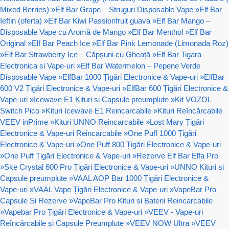
Mixed Berries)
»
Elf Bar Grape – Struguri Disposable Vape
»
Elf Bar
Ieftin (oferta)
»
Elf Bar Kiwi Passionfruit guava
»
Elf Bar Mango –
Disposable Vape cu Aromă de Mango
»
Elf Bar Menthol
»
Elf Bar
Original
»
Elf Bar Peach Ice
»
Elf Bar Pink Lemonade (Limonada Roz)
»
Elf Bar Strawberry Ice – Căpșuni cu Gheață
»
Elf Bar Tigara
Electronica si Vape-uri
»
Elf Bar Watermelon – Pepene Verde
Disposable Vape
»
ElfBar 1000 Țigări Electronice & Vape-uri
»
ElfBar
600 V2 Țigări Electronice & Vape-uri
»
ElfBar 600 Țigări Electronice &
Vape-uri
»
Icewave E1 Kituri si Capsule preumplute
»
Kit VOZOL
Switch Pico
»
Kituri Icewave E1 Reincarcabile
»
Kituri Reîncărcabile
VEEV inPrime
»
Kituri UNNO Reincarcabile
»
Lost Mary Țigări
Electronice & Vape-uri Reincarcabile
»
One Puff 1000 Țigări
Electronice & Vape-uri
»
One Puff 800 Țigări Electronice & Vape-uri
»
One Puff Țigări Electronice & Vape-uri
»
Rezerve Elf Bar Elfa Pro
»
Ske Crystal 600 Pro Țigări Electronice & Vape-uri
»
UNNO Kituri si
Capsule preumplute
»
VAAL AOP Bar 1000 Țigări Electronice &
Vape-uri
»
VAAL Vape Țigări Electronice & Vape-uri
»
VapeBar Pro
Capsule Si Rezerve
»
VapeBar Pro Kituri si Baterii Reincarcabile
»
Vapebar Pro Țigări Electronice & Vape-uri
»
VEEV - Vape-uri
Reîncărcabile și Capsule Preumplute
»
VEEV NOW Ultra
»
VEEV