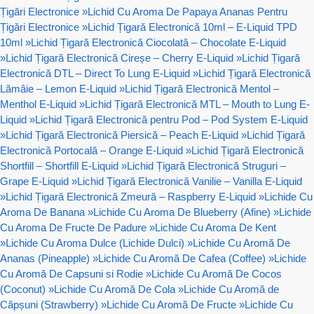
Țigări Electronice
»
Lichid Cu Aroma De Papaya Ananas Pentru
Țigări Electronice
»
Lichid Țigară Electronică 10ml – E-Liquid TPD
10ml
»
Lichid Țigară Electronică Ciocolată – Chocolate E-Liquid
»
Lichid Țigară Electronică Cireșe – Cherry E-Liquid
»
Lichid Țigară
Electronică DTL – Direct To Lung E-Liquid
»
Lichid Țigară Electronică
Lămâie – Lemon E-Liquid
»
Lichid Țigară Electronică Mentol –
Menthol E-Liquid
»
Lichid Țigară Electronică MTL – Mouth to Lung E-
Liquid
»
Lichid Țigară Electronică pentru Pod – Pod System E-Liquid
»
Lichid Țigară Electronică Piersică – Peach E-Liquid
»
Lichid Țigară
Electronică Portocală – Orange E-Liquid
»
Lichid Țigară Electronică
Shortfill – Shortfill E-Liquid
»
Lichid Țigară Electronică Struguri –
Grape E-Liquid
»
Lichid Țigară Electronică Vanilie – Vanilla E-Liquid
»
Lichid Țigară Electronică Zmeură – Raspberry E-Liquid
»
Lichide Cu
Aroma De Banana
»
Lichide Cu Aroma De Blueberry (Afine)
»
Lichide
Cu Aroma De Fructe De Padure
»
Lichide Cu Aroma De Kent
»
Lichide Cu Aroma Dulce (Lichide Dulci)
»
Lichide Cu Aromă De
Ananas (Pineapple)
»
Lichide Cu Aromă De Cafea (Coffee)
»
Lichide
Cu Aromă De Capsuni si Rodie
»
Lichide Cu Aromă De Cocos
(Coconut)
»
Lichide Cu Aromă De Cola
»
Lichide Cu Aromă de
Căpșuni (Strawberry)
»
Lichide Cu Aromă De Fructe
»
Lichide Cu