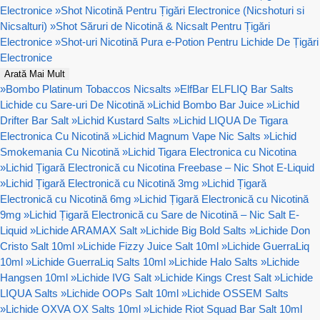
Electronice
»
Shot Nicotină Pentru Țigări Electronice (Nicshoturi si
Nicsalturi)
»
Shot Săruri de Nicotină & Nicsalt Pentru Țigări
Electronice
»
Shot-uri Nicotină Pura e-Potion Pentru Lichide De Țigări
Electronice
Arată Mai Mult
»
Bombo Platinum Tobaccos Nicsalts
»
ElfBar ELFLIQ Bar Salts
Lichide cu Sare-uri De Nicotină
»
Lichid Bombo Bar Juice
»
Lichid
Drifter Bar Salt
»
Lichid Kustard Salts
»
Lichid LIQUA De Tigara
Electronica Cu Nicotină
»
Lichid Magnum Vape Nic Salts
»
Lichid
Smokemania Cu Nicotină
»
Lichid Tigara Electronica cu Nicotina
»
Lichid Țigară Electronică cu Nicotina Freebase – Nic Shot E-Liquid
»
Lichid Țigară Electronică cu Nicotină 3mg
»
Lichid Țigară
Electronică cu Nicotină 6mg
»
Lichid Țigară Electronică cu Nicotină
9mg
»
Lichid Țigară Electronică cu Sare de Nicotină – Nic Salt E-
Liquid
»
Lichide ARAMAX Salt
»
Lichide Big Bold Salts
»
Lichide Don
Cristo Salt 10ml
»
Lichide Fizzy Juice Salt 10ml
»
Lichide GuerraLiq
10ml
»
Lichide GuerraLiq Salts 10ml
»
Lichide Halo Salts
»
Lichide
Hangsen 10ml
»
Lichide IVG Salt
»
Lichide Kings Crest Salt
»
Lichide
LIQUA Salts
»
Lichide OOPs Salt 10ml
»
Lichide OSSEM Salts
»
Lichide OXVA OX Salts 10ml
»
Lichide Riot Squad Bar Salt 10ml