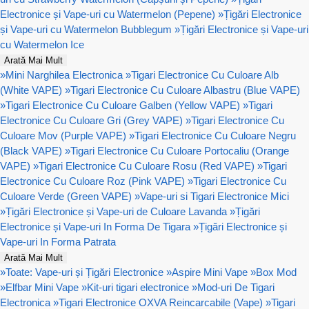
Electronice și Vape-uri cu Watermelon (Pepene)
»
Țigări Electronice
și Vape-uri cu Watermelon Bubblegum
»
Țigări Electronice și Vape-uri
cu Watermelon Ice
Arată Mai Mult
»
Mini Narghilea Electronica
»
Tigari Electronice Cu Culoare Alb
(White VAPE)
»
Tigari Electronice Cu Culoare Albastru (Blue VAPE)
»
Tigari Electronice Cu Culoare Galben (Yellow VAPE)
»
Tigari
Electronice Cu Culoare Gri (Grey VAPE)
»
Tigari Electronice Cu
Culoare Mov (Purple VAPE)
»
Tigari Electronice Cu Culoare Negru
(Black VAPE)
»
Tigari Electronice Cu Culoare Portocaliu (Orange
VAPE)
»
Tigari Electronice Cu Culoare Rosu (Red VAPE)
»
Tigari
Electronice Cu Culoare Roz (Pink VAPE)
»
Tigari Electronice Cu
Culoare Verde (Green VAPE)
»
Vape-uri si Tigari Electronice Mici
»
Țigări Electronice și Vape-uri de Culoare Lavanda
»
Țigări
Electronice și Vape-uri In Forma De Tigara
»
Țigări Electronice și
Vape-uri In Forma Patrata
Arată Mai Mult
»
Toate: Vape-uri și Țigări Electronice
»
Aspire Mini Vape
»
Box Mod
»
Elfbar Mini Vape
»
Kit-uri tigari electronice
»
Mod-uri De Tigari
Electronica
»
Tigari Electronice OXVA Reincarcabile (Vape)
»
Tigari