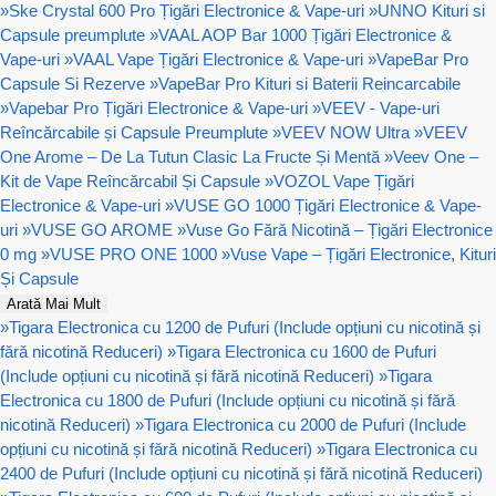
»
Ske Crystal 600 Pro Țigări Electronice & Vape-uri
»
UNNO Kituri si
Capsule preumplute
»
VAAL AOP Bar 1000 Țigări Electronice &
Vape-uri
»
VAAL Vape Țigări Electronice & Vape-uri
»
VapeBar Pro
Capsule Si Rezerve
»
VapeBar Pro Kituri si Baterii Reincarcabile
»
Vapebar Pro Țigări Electronice & Vape-uri
»
VEEV - Vape-uri
Reîncărcabile și Capsule Preumplute
»
VEEV NOW Ultra
»
VEEV
One Arome – De La Tutun Clasic La Fructe Și Mentă
»
Veev One –
Kit de Vape Reîncărcabil Și Capsule
»
VOZOL Vape Țigări
Electronice & Vape-uri
»
VUSE GO 1000 Țigări Electronice & Vape-
uri
»
VUSE GO AROME
»
Vuse Go Fără Nicotină – Țigări Electronice
0 mg
»
VUSE PRO ONE 1000
»
Vuse Vape – Țigări Electronice, Kituri
Și Capsule
Arată Mai Mult
»
Tigara Electronica cu 1200 de Pufuri (Include opțiuni cu nicotină și
fără nicotină Reduceri)
»
Tigara Electronica cu 1600 de Pufuri
(Include opțiuni cu nicotină și fără nicotină Reduceri)
»
Tigara
Electronica cu 1800 de Pufuri (Include opțiuni cu nicotină și fără
nicotină Reduceri)
»
Tigara Electronica cu 2000 de Pufuri (Include
opțiuni cu nicotină și fără nicotină Reduceri)
»
Tigara Electronica cu
2400 de Pufuri (Include opțiuni cu nicotină și fără nicotină Reduceri)