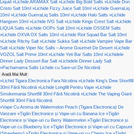
Liquid
»
Lichide ARAMAX Salt
»
Lichide Big Bold Salts
»
Lichide Don
Cristo Salt 10ml
»
Lichide Fizzy Juice Salt 10ml
»
Lichide GuerraLiq
10ml
»
Lichide GuerraLiq Salts 10ml
»
Lichide Halo Salts
»
Lichide
Hangsen 10ml
»
Lichide IVG Salt
»
Lichide Kings Crest Salt
»
Lichide
LIQUA Salts
»
Lichide OOPs Salt 10ml
»
Lichide OSSEM Salts
»
Lichide OXVA OX Salts 10ml
»
Lichide Riot Squad Bar Salt 10ml
»
Lichide Ritchy Salt
»
Lichide Sukka Salt
»
Lichide Vampire Vape Bar
Salt
»
Lichide Viper Nic Salts – Arome Gourmet De Desert
»
Lichide
VOZOL Salt Prime 10ml
»
Lichide Yeti Bar Salts 10ml
»
Lichidele
Dinner Lady Dessert Bar Salt
»
Lichidele Dinner Lady Salt
»
Pachamama Salts Lichide cu Sare-uri De Nicotină
Arată Mai Mult
»
Lichid Tigara Electronica Fara Nicotina
»
Lichide King's Dew Shortfill
30ml Fără Nicotină
»
Lichide Longfill Pentru Vape
»
Lichide
Smokemania Shortfill 30ml Fără Nicotină
»
Lichide The Vaping Giant
Shortfill 30ml Fără Nicotină
»
Vape Cu Aroma de Watermelon Peach (Tigara Electronica) De
Vanzare
»
Țigări Electronice și Vape-uri cu Banana Ice
»
Țigări
Electronice și Vape-uri cu Berry Watermelon
»
Țigări Electronice și
Vape-uri cu Blueberry Ice
»
Țigări Electronice și Vape-uri cu Capsuni
(Strawberry)
»
Țigări Electronice și Vape-uri cu Cherry Ice
»
Țigări