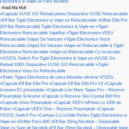
Electronice și Vape-uri Fără Nicotină
Arată Mai Mult
»
Capsule VUSE GO Reload pentru Dispozitive VUSE Reincarcabile
»
Elf Bar Țigări Electronice și Vape-uri Reîncărcabile
»
Elfbar Elfa Pro
(Elf Bar Reincarcabil) Țigări Electronice & Vape-uri
»
Tigari
Electronice Reincarcabile VapeBar
»
Tigari Electronice VEEV
Reincarcabile (Vape) De Vanzare
»
Tigari Electronice Vozol
Reincarcabile (Vape) De Vanzare
»
Vape-uri Reincarcabile & Țigări
Electronice Reîncărcabile
»
Vape-uri Reincarcabile Cu Incarcator
»
VOZOL Switch Pro Țigări Electronice & Vape-uri
»
VUSE Go
Reload 1000: Dispozitive VUSE GO Reincarcabile
»
Țigări
Electronice Vuse Go Reîncărcabile
»
Toate: Tigara Electronica de unica folosinta
»
Arome VOZOL
»
Capsule Elf Bar Elfa Pro
»
Capsule Elf Bar Elfa Pro V2
»
Capsule
Icewave E1 preumplute
»
Capsule Lost Mary Tappo Pro – Rezerve
Preumplute Și Arome
»
Capsule si Rezerve Ske Crystal 600 Pro
»
Capsule Unno Preumplute
»
Capsule VEEV inPrime cu 1400 de
Pufuri
»
Capsule VEEV One – Rezerve Preumplute
»
Capsule
VOZOL Switch Pro
»
Cartușe Cu Lichide Pentru Țigări Electronice si
Vape-uri
»
Drifter Poco 600
»
Elf Bar 10mg Nicotină – Disposable
Vape cu Sare de Nicotină
»
Elf Bar 20mg Nicotină – Disposable Vape