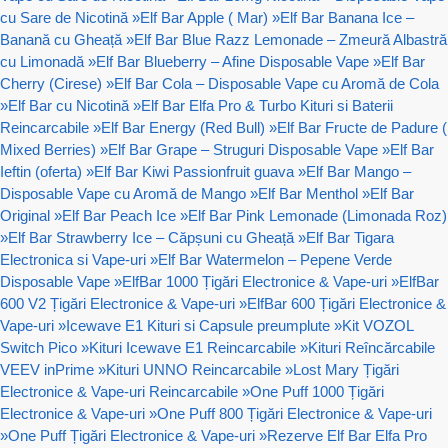
cu Sare de Nicotină
»
Elf Bar Apple ( Mar)
»
Elf Bar Banana Ice –
Banană cu Gheață
»
Elf Bar Blue Razz Lemonade – Zmeură Albastră
cu Limonadă
»
Elf Bar Blueberry – Afine Disposable Vape
»
Elf Bar
Cherry (Cirese)
»
Elf Bar Cola – Disposable Vape cu Aromă de Cola
»
Elf Bar cu Nicotină
»
Elf Bar Elfa Pro & Turbo Kituri si Baterii
Reincarcabile
»
Elf Bar Energy (Red Bull)
»
Elf Bar Fructe de Padure (
Mixed Berries)
»
Elf Bar Grape – Struguri Disposable Vape
»
Elf Bar
Ieftin (oferta)
»
Elf Bar Kiwi Passionfruit guava
»
Elf Bar Mango –
Disposable Vape cu Aromă de Mango
»
Elf Bar Menthol
»
Elf Bar
Original
»
Elf Bar Peach Ice
»
Elf Bar Pink Lemonade (Limonada Roz)
»
Elf Bar Strawberry Ice – Căpșuni cu Gheață
»
Elf Bar Tigara
Electronica si Vape-uri
»
Elf Bar Watermelon – Pepene Verde
Disposable Vape
»
ElfBar 1000 Țigări Electronice & Vape-uri
»
ElfBar
600 V2 Țigări Electronice & Vape-uri
»
ElfBar 600 Țigări Electronice &
Vape-uri
»
Icewave E1 Kituri si Capsule preumplute
»
Kit VOZOL
Switch Pico
»
Kituri Icewave E1 Reincarcabile
»
Kituri Reîncărcabile
VEEV inPrime
»
Kituri UNNO Reincarcabile
»
Lost Mary Țigări
Electronice & Vape-uri Reincarcabile
»
One Puff 1000 Țigări
Electronice & Vape-uri
»
One Puff 800 Țigări Electronice & Vape-uri
»
One Puff Țigări Electronice & Vape-uri
»
Rezerve Elf Bar Elfa Pro