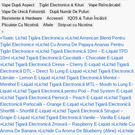
Vape După Aspect
Țigări Electronice & Kituri
Vape Reîncărcabil
Vape De Unică Folosință
După Număr De Pufuri
Rezistențe & Hardware
Accesorii
IQOS & Tutun Încălzit
Pliculețe Cu Nicotină
Altele
Strip-uri cu Nicotina
›
»
Toate: Lichid Țigăra Electronica
»
Lichid American Blend Pentru
Țigări Electronice
»
Lichid Cu Aroma De Papaya Ananas Pentru
Țigări Electronice
»
Lichid Țigară Electronică 10ml – E-Liquid TPD
10ml
»
Lichid Țigară Electronică Ciocolată – Chocolate E-Liquid
»
Lichid Țigară Electronică Cireșe – Cherry E-Liquid
»
Lichid Țigară
Electronică DTL – Direct To Lung E-Liquid
»
Lichid Țigară Electronică
Lămâie – Lemon E-Liquid
»
Lichid Țigară Electronică Mentol –
Menthol E-Liquid
»
Lichid Țigară Electronică MTL – Mouth to Lung E-
Liquid
»
Lichid Țigară Electronică pentru Pod – Pod System E-Liquid
»
Lichid Țigară Electronică Piersică – Peach E-Liquid
»
Lichid Țigară
Electronică Portocală – Orange E-Liquid
»
Lichid Țigară Electronică
Shortfill – Shortfill E-Liquid
»
Lichid Țigară Electronică Struguri –
Grape E-Liquid
»
Lichid Țigară Electronică Vanilie – Vanilla E-Liquid
»
Lichid Țigară Electronică Zmeură – Raspberry E-Liquid
»
Lichide Cu
Aroma De Banana
»
Lichide Cu Aroma De Blueberry (Afine)
»
Lichide