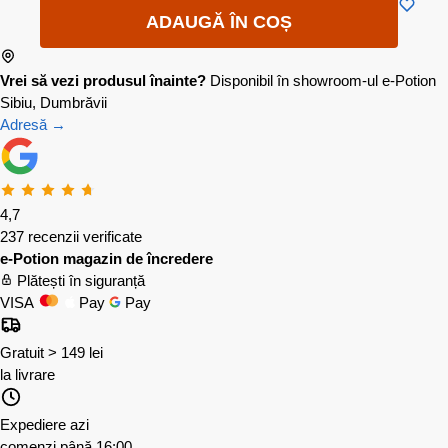
ADAUGĂ ÎN COȘ
Vrei să vezi produsul înainte?
Disponibil în showroom-ul e-Potion
Sibiu, Dumbrăvii
Adresă →
4,7
237 recenzii verificate
e-Potion magazin de încredere
Plătești în siguranță
VISA
Pay
Pay
Gratuit > 149 lei
la livrare
Expediere azi
comenzi până 16:00