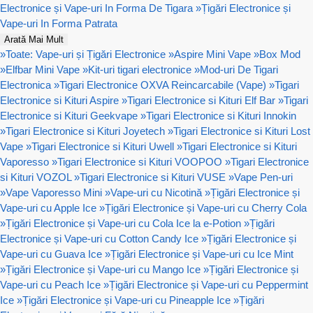
Electronice și Vape-uri In Forma De Tigara
»
Țigări Electronice și
Vape-uri In Forma Patrata
Arată Mai Mult
»
Toate: Vape-uri și Țigări Electronice
»
Aspire Mini Vape
»
Box Mod
»
Elfbar Mini Vape
»
Kit-uri tigari electronice
»
Mod-uri De Tigari
Electronica
»
Tigari Electronice OXVA Reincarcabile (Vape)
»
Tigari
Electronice si Kituri Aspire
»
Tigari Electronice si Kituri Elf Bar
»
Tigari
Electronice si Kituri Geekvape
»
Tigari Electronice si Kituri Innokin
»
Tigari Electronice si Kituri Joyetech
»
Tigari Electronice si Kituri Lost
Vape
»
Tigari Electronice si Kituri Uwell
»
Tigari Electronice si Kituri
Vaporesso
»
Tigari Electronice si Kituri VOOPOO
»
Tigari Electronice
si Kituri VOZOL
»
Tigari Electronice si Kituri VUSE
»
Vape Pen-uri
»
Vape Vaporesso Mini
»
Vape-uri cu Nicotină
»
Țigări Electronice și
Vape-uri cu Apple Ice
»
Țigări Electronice și Vape-uri cu Cherry Cola
»
Țigări Electronice și Vape-uri cu Cola Ice la e-Potion
»
Țigări
Electronice și Vape-uri cu Cotton Candy Ice
»
Țigări Electronice și
Vape-uri cu Guava Ice
»
Țigări Electronice și Vape-uri cu Ice Mint
»
Țigări Electronice și Vape-uri cu Mango Ice
»
Țigări Electronice și
Vape-uri cu Peach Ice
»
Țigări Electronice și Vape-uri cu Peppermint
Ice
»
Țigări Electronice și Vape-uri cu Pineapple Ice
»
Țigări