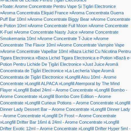
»
Toate: Arome Concentrate Pentru Vape Și Țigări Electronice
»
Aroma Concentrata Eliquid France
»
Aroma Concentrata Guerra
Puff Bar 10ml
»
Arome Concentrate Biggy Bear
»
Arome Concentrate
e-Potion 10ml
»
Arome Concentrate Full Moon
»
Arome Concentrate
K-Fuel
»
Arome Concentrate Nasty Juice
»
Arome Concentrate
Smokemania 10ml
»
Arome Concentrate T-Juice
»
Arome
Concentrate The Flavor 10ml
»
Arome Concentrate Vampire Vape
»
Arome Concentrate VapeBar 10ml
»
Baza Lichid Cu Nicotina Pentru
Tigara Electronica
»
Baza Lichid Tigara Electronica e-Potion
»
Bază e-
Potion Pentru Lichide De Țigări Electronice
»
Just Juice Aromă
Concentrata de Țigări Electronice
»
La Lechería Vape Aromă
Concentrata de Țigări Electronice
»
Longfill Aisu 10ml - Arome
Concentrate
»
Longfill ALPACA
»
Longfill Atemporal by The Mind
Flayer
»
Longfill Babel 24ml – Arome Concentrate
»
Longfill Bombo -
Arome Concentrate
»
Longfill Bombo Core Edition – Arome
Concentrate
»
Longfill Curieux Potions – Arome Concentrate
»
Longfill
Dinner Lady Dessert Bar – Arome Concentrate
»
Longfill Dinner Lady
– Arome Concentrate
»
Longfill Dr Frost – Arome Concentrate
»
Longfill Drifter Bar 16ml & 24ml - Arome Concentrate
»
Longfill
Drifter Exotic 12ml – Arome Concentrate
»
Longfill Drifter Hyper 5ml -