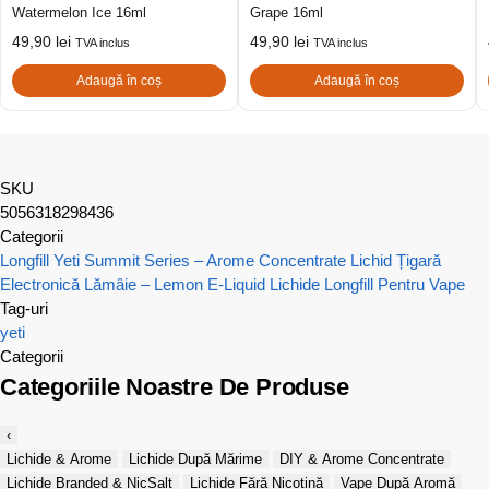
Watermelon Ice 16ml
Grape 16ml
49,90
lei
49,90
lei
TVA inclus
TVA inclus
Adaugă în coș
Adaugă în coș
SKU
5056318298436
Categorii
Longfill Yeti Summit Series – Arome Concentrate
Lichid Țigară
Electronică Lămâie – Lemon E-Liquid
Lichide Longfill Pentru Vape
Tag-uri
yeti
Categorii
Categoriile Noastre De Produse
‹
Lichide & Arome
Lichide După Mărime
DIY & Arome Concentrate
Lichide Branded & NicSalt
Lichide Fără Nicotină
Vape După Aromă