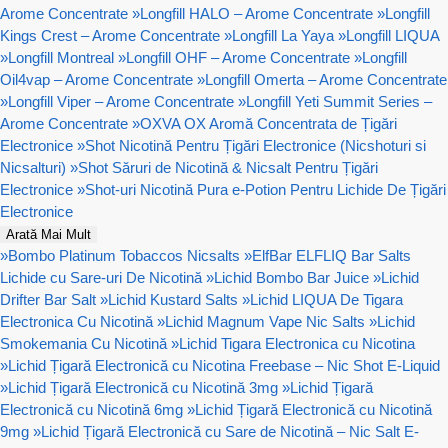
Arome Concentrate
»
Longfill HALO – Arome Concentrate
»
Longfill
Kings Crest – Arome Concentrate
»
Longfill La Yaya
»
Longfill LIQUA
»
Longfill Montreal
»
Longfill OHF – Arome Concentrate
»
Longfill
Oil4vap – Arome Concentrate
»
Longfill Omerta – Arome Concentrate
»
Longfill Viper – Arome Concentrate
»
Longfill Yeti Summit Series –
Arome Concentrate
»
OXVA OX Aromă Concentrata de Țigări
Electronice
»
Shot Nicotină Pentru Țigări Electronice (Nicshoturi si
Nicsalturi)
»
Shot Săruri de Nicotină & Nicsalt Pentru Țigări
Electronice
»
Shot-uri Nicotină Pura e-Potion Pentru Lichide De Țigări
Electronice
Arată Mai Mult
»
Bombo Platinum Tobaccos Nicsalts
»
ElfBar ELFLIQ Bar Salts
Lichide cu Sare-uri De Nicotină
»
Lichid Bombo Bar Juice
»
Lichid
Drifter Bar Salt
»
Lichid Kustard Salts
»
Lichid LIQUA De Tigara
Electronica Cu Nicotină
»
Lichid Magnum Vape Nic Salts
»
Lichid
Smokemania Cu Nicotină
»
Lichid Tigara Electronica cu Nicotina
»
Lichid Țigară Electronică cu Nicotina Freebase – Nic Shot E-Liquid
»
Lichid Țigară Electronică cu Nicotină 3mg
»
Lichid Țigară
Electronică cu Nicotină 6mg
»
Lichid Țigară Electronică cu Nicotină
9mg
»
Lichid Țigară Electronică cu Sare de Nicotină – Nic Salt E-