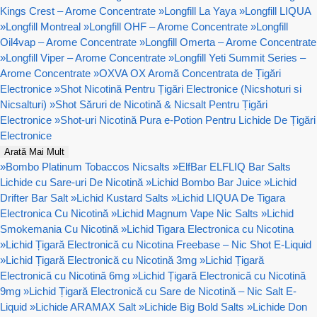
Kings Crest – Arome Concentrate
»
Longfill La Yaya
»
Longfill LIQUA
»
Longfill Montreal
»
Longfill OHF – Arome Concentrate
»
Longfill
Oil4vap – Arome Concentrate
»
Longfill Omerta – Arome Concentrate
»
Longfill Viper – Arome Concentrate
»
Longfill Yeti Summit Series –
Arome Concentrate
»
OXVA OX Aromă Concentrata de Țigări
Electronice
»
Shot Nicotină Pentru Țigări Electronice (Nicshoturi si
Nicsalturi)
»
Shot Săruri de Nicotină & Nicsalt Pentru Țigări
Electronice
»
Shot-uri Nicotină Pura e-Potion Pentru Lichide De Țigări
Electronice
Arată Mai Mult
»
Bombo Platinum Tobaccos Nicsalts
»
ElfBar ELFLIQ Bar Salts
Lichide cu Sare-uri De Nicotină
»
Lichid Bombo Bar Juice
»
Lichid
Drifter Bar Salt
»
Lichid Kustard Salts
»
Lichid LIQUA De Tigara
Electronica Cu Nicotină
»
Lichid Magnum Vape Nic Salts
»
Lichid
Smokemania Cu Nicotină
»
Lichid Tigara Electronica cu Nicotina
»
Lichid Țigară Electronică cu Nicotina Freebase – Nic Shot E-Liquid
»
Lichid Țigară Electronică cu Nicotină 3mg
»
Lichid Țigară
Electronică cu Nicotină 6mg
»
Lichid Țigară Electronică cu Nicotină
9mg
»
Lichid Țigară Electronică cu Sare de Nicotină – Nic Salt E-
Liquid
»
Lichide ARAMAX Salt
»
Lichide Big Bold Salts
»
Lichide Don