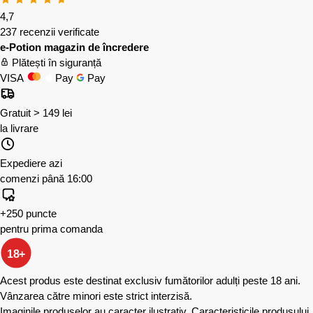
4,7
237 recenzii verificate
e-Potion magazin de încredere
Plătești în siguranță
VISA
Pay
Pay
Gratuit > 149 lei
la livrare
Expediere azi
comenzi până 16:00
+250 puncte
pentru prima comanda
18+
Acest produs este destinat exclusiv fumătorilor adulți peste 18 ani.
Vânzarea către minori este strict interzisă.
Imaginile produselor au caracter ilustrativ. Caracteristicile produsului