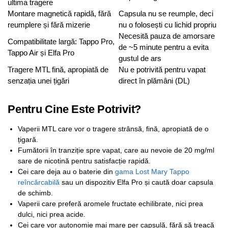
ultima tragere
Montare magnetică rapidă, fără
Capsula nu se reumple, deci
reumplere și fără mizerie
nu o folosești cu lichid propriu
Necesită pauza de amorsare
Compatibilitate largă: Tappo Pro,
de ~5 minute pentru a evita
Tappo Air și Elfa Pro
gustul de ars
Tragere MTL fină, apropiată de
Nu e potrivită pentru vapat
senzația unei țigări
direct în plămâni (DL)
Pentru Cine Este Potrivit?
Vaperii MTL care vor o tragere strânsă, fină, apropiată de o
țigară.
Fumătorii în tranziție spre vapat, care au nevoie de 20 mg/ml
sare de nicotină pentru satisfacție rapidă.
Cei care deja au o baterie din
gama Lost Mary Tappo
reîncărcabilă
sau un dispozitiv Elfa Pro și caută doar capsula
de schimb.
Vaperii care preferă aromele fructate echilibrate, nici prea
dulci, nici prea acide.
Cei care vor autonomie mai mare per capsulă, fără să treacă