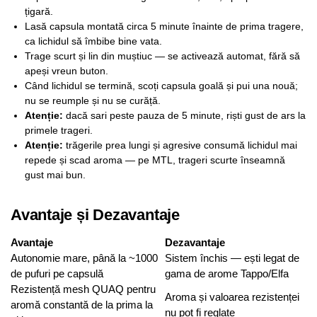
țigară.
Lasă capsula montată circa 5 minute înainte de prima tragere,
ca lichidul să îmbibe bine vata.
Trage scurt și lin din muștiuc — se activează automat, fără să
apeși vreun buton.
Când lichidul se termină, scoți capsula goală și pui una nouă;
nu se reumple și nu se curăță.
Atenție:
dacă sari peste pauza de 5 minute, riști gust de ars la
primele trageri.
Atenție:
trăgerile prea lungi și agresive consumă lichidul mai
repede și scad aroma — pe MTL, trageri scurte înseamnă
gust mai bun.
Avantaje și Dezavantaje
Avantaje
Dezavantaje
Autonomie mare, până la ~1000
Sistem închis — ești legat de
de pufuri pe capsulă
gama de arome Tappo/Elfa
Rezistență mesh QUAQ pentru
Aroma și valoarea rezistenței
aromă constantă de la prima la
nu pot fi reglate