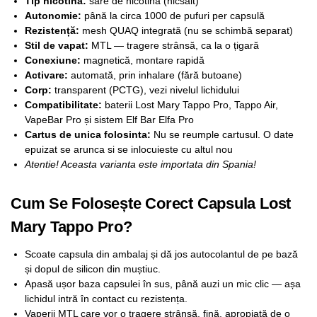
Tip nicotină:
sare de nicotină (nicsalt)
Autonomie:
până la circa 1000 de pufuri per capsulă
Rezistență:
mesh QUAQ integrată (nu se schimbă separat)
Stil de vapat:
MTL — tragere strânsă, ca la o țigară
Conexiune:
magnetică, montare rapidă
Activare:
automată, prin inhalare (fără butoane)
Corp:
transparent (PCTG), vezi nivelul lichidului
Compatibilitate:
baterii Lost Mary Tappo Pro, Tappo Air,
VapeBar Pro și sistem Elf Bar Elfa Pro
Cartus de unica folosinta:
Nu se reumple cartusul. O date
epuizat se arunca si se inlocuieste cu altul nou
Atentie! Aceasta varianta este importata din Spania!
Cum Se Folosește Corect Capsula Lost
Mary Tappo Pro?
Scoate capsula din ambalaj și dă jos autocolantul de pe bază
și dopul de silicon din muștiuc.
Apasă ușor baza capsulei în sus, până auzi un mic clic — așa
lichidul intră în contact cu rezistența.
Vaperii MTL care vor o tragere strânsă, fină, apropiată de o