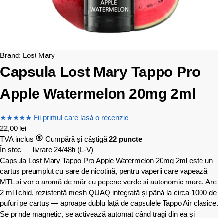
Brand:
Lost Mary
Capsula Lost Mary Tappo Pro
Apple Watermelon 20mg 2ml
★
★
★
★
★
Fii primul care lasă o recenzie
22,00
lei
TVA inclus
Cumpără și câștigă
22 puncte
În stoc — livrare 24/48h
(L-V)
Capsula Lost Mary Tappo Pro Apple Watermelon 20mg 2ml este un
cartuș preumplut cu sare de nicotină, pentru vaperii care vapează
MTL și vor o aromă de măr cu pepene verde și autonomie mare. Are
2 ml lichid, rezistență mesh QUAQ integrată și până la circa 1000 de
pufuri pe cartuș — aproape dublu față de capsulele Tappo Air clasice.
Se prinde magnetic, se activează automat când tragi din ea și