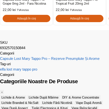
Grape 0mg 2ml - Fara Nicotina
Tropical Fruit 20mg 2ml
22,00
lei
22,00
lei
TVA inclus
TVA inclus
Adaugă în coș
Adaugă în coș
SKU
6932570150844
Categorii
Capsule Lost Mary Tappo Pro – Rezerve Preumplute Și Arome
Tag-uri
elfa
lost mary
tappo pro
Categorii
Categoriile Noastre De Produse
‹
Lichide & Arome
Lichide După Mărime
DIY & Arome Concentrate
Lichide Branded & NicSalt
Lichide Fără Nicotină
Vape După Aromă
Vape După Aspect
Țigări Electronice & Kituri
Vape Reîncărcabil