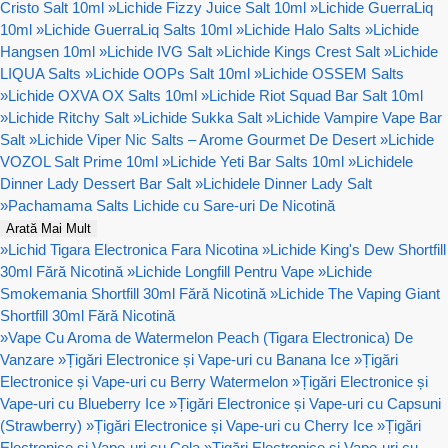
Cristo Salt 10ml
»
Lichide Fizzy Juice Salt 10ml
»
Lichide GuerraLiq
10ml
»
Lichide GuerraLiq Salts 10ml
»
Lichide Halo Salts
»
Lichide
Hangsen 10ml
»
Lichide IVG Salt
»
Lichide Kings Crest Salt
»
Lichide
LIQUA Salts
»
Lichide OOPs Salt 10ml
»
Lichide OSSEM Salts
»
Lichide OXVA OX Salts 10ml
»
Lichide Riot Squad Bar Salt 10ml
»
Lichide Ritchy Salt
»
Lichide Sukka Salt
»
Lichide Vampire Vape Bar
Salt
»
Lichide Viper Nic Salts – Arome Gourmet De Desert
»
Lichide
VOZOL Salt Prime 10ml
»
Lichide Yeti Bar Salts 10ml
»
Lichidele
Dinner Lady Dessert Bar Salt
»
Lichidele Dinner Lady Salt
»
Pachamama Salts Lichide cu Sare-uri De Nicotină
Arată Mai Mult
»
Lichid Tigara Electronica Fara Nicotina
»
Lichide King's Dew Shortfill
30ml Fără Nicotină
»
Lichide Longfill Pentru Vape
»
Lichide
Smokemania Shortfill 30ml Fără Nicotină
»
Lichide The Vaping Giant
Shortfill 30ml Fără Nicotină
»
Vape Cu Aroma de Watermelon Peach (Tigara Electronica) De
Vanzare
»
Țigări Electronice și Vape-uri cu Banana Ice
»
Țigări
Electronice și Vape-uri cu Berry Watermelon
»
Țigări Electronice și
Vape-uri cu Blueberry Ice
»
Țigări Electronice și Vape-uri cu Capsuni
(Strawberry)
»
Țigări Electronice și Vape-uri cu Cherry Ice
»
Țigări
Electronice și Vape-uri cu Cola
»
Țigări Electronice și Vape-uri cu