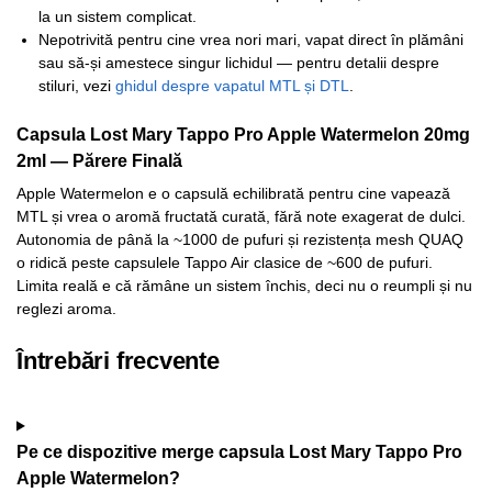
la un sistem complicat.
Nepotrivită pentru cine vrea nori mari, vapat direct în plămâni
sau să-și amestece singur lichidul — pentru detalii despre
stiluri, vezi
ghidul despre vapatul MTL și DTL
.
Capsula Lost Mary Tappo Pro Apple Watermelon 20mg
2ml — Părere Finală
Apple Watermelon e o capsulă echilibrată pentru cine vapează
MTL și vrea o aromă fructată curată, fără note exagerat de dulci.
Autonomia de până la ~1000 de pufuri și rezistența mesh QUAQ
o ridică peste capsulele Tappo Air clasice de ~600 de pufuri.
Limita reală e că rămâne un sistem închis, deci nu o reumpli și nu
reglezi aroma.
Întrebări frecvente
Pe ce dispozitive merge capsula Lost Mary Tappo Pro
Apple Watermelon?