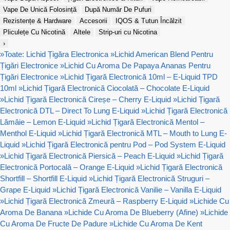
Vape De Unică Folosință
După Număr De Pufuri
Rezistențe & Hardware
Accesorii
IQOS & Tutun Încălzit
Pliculețe Cu Nicotină
Altele
Strip-uri cu Nicotina
›
»
Toate: Lichid Țigăra Electronica
»
Lichid American Blend Pentru
Țigări Electronice
»
Lichid Cu Aroma De Papaya Ananas Pentru
Țigări Electronice
»
Lichid Țigară Electronică 10ml – E-Liquid TPD
10ml
»
Lichid Țigară Electronică Ciocolată – Chocolate E-Liquid
»
Lichid Țigară Electronică Cireșe – Cherry E-Liquid
»
Lichid Țigară
Electronică DTL – Direct To Lung E-Liquid
»
Lichid Țigară Electronică
Lămâie – Lemon E-Liquid
»
Lichid Țigară Electronică Mentol –
Menthol E-Liquid
»
Lichid Țigară Electronică MTL – Mouth to Lung E-
Liquid
»
Lichid Țigară Electronică pentru Pod – Pod System E-Liquid
»
Lichid Țigară Electronică Piersică – Peach E-Liquid
»
Lichid Țigară
Electronică Portocală – Orange E-Liquid
»
Lichid Țigară Electronică
Shortfill – Shortfill E-Liquid
»
Lichid Țigară Electronică Struguri –
Grape E-Liquid
»
Lichid Țigară Electronică Vanilie – Vanilla E-Liquid
»
Lichid Țigară Electronică Zmeură – Raspberry E-Liquid
»
Lichide Cu
Aroma De Banana
»
Lichide Cu Aroma De Blueberry (Afine)
»
Lichide
Cu Aroma De Fructe De Padure
»
Lichide Cu Aroma De Kent