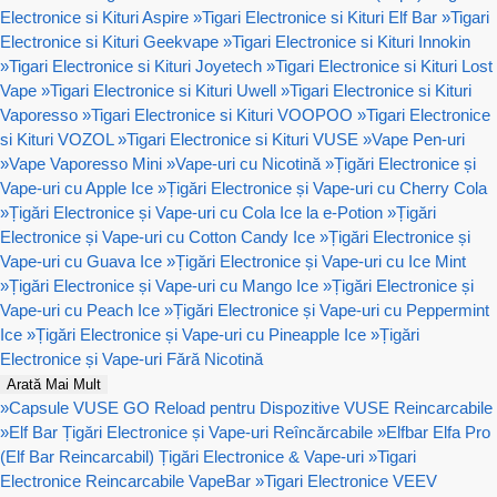
Electronice si Kituri Aspire
»
Tigari Electronice si Kituri Elf Bar
»
Tigari
Electronice si Kituri Geekvape
»
Tigari Electronice si Kituri Innokin
»
Tigari Electronice si Kituri Joyetech
»
Tigari Electronice si Kituri Lost
Vape
»
Tigari Electronice si Kituri Uwell
»
Tigari Electronice si Kituri
Vaporesso
»
Tigari Electronice si Kituri VOOPOO
»
Tigari Electronice
si Kituri VOZOL
»
Tigari Electronice si Kituri VUSE
»
Vape Pen-uri
»
Vape Vaporesso Mini
»
Vape-uri cu Nicotină
»
Țigări Electronice și
Vape-uri cu Apple Ice
»
Țigări Electronice și Vape-uri cu Cherry Cola
»
Țigări Electronice și Vape-uri cu Cola Ice la e-Potion
»
Țigări
Electronice și Vape-uri cu Cotton Candy Ice
»
Țigări Electronice și
Vape-uri cu Guava Ice
»
Țigări Electronice și Vape-uri cu Ice Mint
»
Țigări Electronice și Vape-uri cu Mango Ice
»
Țigări Electronice și
Vape-uri cu Peach Ice
»
Țigări Electronice și Vape-uri cu Peppermint
Ice
»
Țigări Electronice și Vape-uri cu Pineapple Ice
»
Țigări
Electronice și Vape-uri Fără Nicotină
Arată Mai Mult
»
Capsule VUSE GO Reload pentru Dispozitive VUSE Reincarcabile
»
Elf Bar Țigări Electronice și Vape-uri Reîncărcabile
»
Elfbar Elfa Pro
(Elf Bar Reincarcabil) Țigări Electronice & Vape-uri
»
Tigari
Electronice Reincarcabile VapeBar
»
Tigari Electronice VEEV