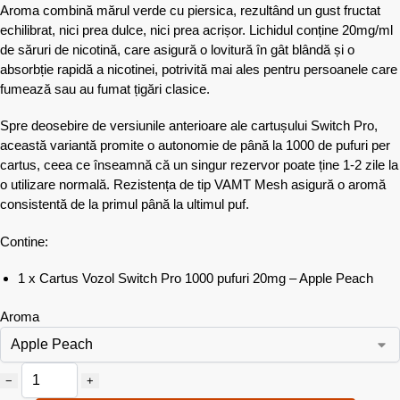
Aroma combină mărul verde cu piersica, rezultând un gust fructat
echilibrat, nici prea dulce, nici prea acrișor. Lichidul conține 20mg/ml
de săruri de nicotină, care asigură o lovitură în gât blândă și o
absorbție rapidă a nicotinei, potrivită mai ales pentru persoanele care
fumează sau au fumat țigări clasice.
Spre deosebire de versiunile anterioare ale cartușului Switch Pro,
această variantă promite o autonomie de până la 1000 de pufuri per
cartus, ceea ce înseamnă că un singur rezervor poate ține 1-2 zile la
o utilizare normală. Rezistența de tip VAMT Mesh asigură o aromă
consistentă de la primul până la ultimul puf.
Contine:
1 x Cartus Vozol Switch Pro 1000 pufuri 20mg – Apple Peach
Aroma
−
+