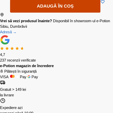
ADAUGĂ ÎN COȘ
Vrei să vezi produsul înainte?
Disponibil în showroom-ul e-Potion
Sibiu, Dumbrăvii
Adresă →
4,7
237 recenzii verificate
e-Potion magazin de încredere
Plătești în siguranță
VISA
Pay
Pay
Gratuit > 149 lei
la livrare
Expediere azi