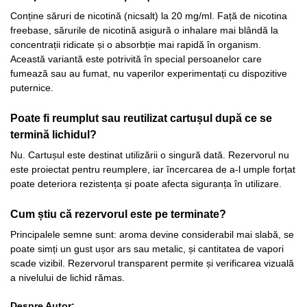
Conține săruri de nicotină (nicsalt) la 20 mg/ml. Față de nicotina
freebase, sărurile de nicotină asigură o inhalare mai blândă la
concentrații ridicate și o absorbție mai rapidă în organism.
Această variantă este potrivită în special persoanelor care
fumează sau au fumat, nu vaperilor experimentați cu dispozitive
puternice.
Poate fi reumplut sau reutilizat cartușul după ce se
termină lichidul?
Nu. Cartușul este destinat utilizării o singură dată. Rezervorul nu
este proiectat pentru reumplere, iar încercarea de a-l umple forțat
poate deteriora rezistența și poate afecta siguranța în utilizare.
Cum știu că rezervorul este pe terminate?
Principalele semne sunt: aroma devine considerabil mai slabă, se
poate simți un gust ușor ars sau metalic, și cantitatea de vapori
scade vizibil. Rezervorul transparent permite și verificarea vizuală
a nivelului de lichid rămas.
Despre Autor: