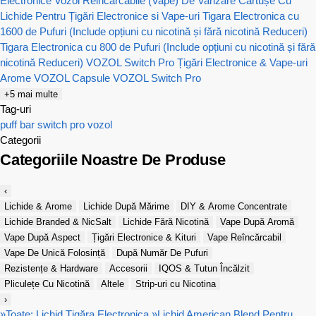
Electronice Vozol Reincarcabile (Vape) De Vanzare
Cartușe Cu
Lichide Pentru Țigări Electronice si Vape-uri
Tigara Electronica cu
1600 de Pufuri (Include opțiuni cu nicotină și fără nicotină Reduceri)
Tigara Electronica cu 800 de Pufuri (Include opțiuni cu nicotină și fără
nicotină Reduceri)
VOZOL Switch Pro Țigări Electronice & Vape-uri
Arome VOZOL
Capsule VOZOL Switch Pro
+5 mai multe
Tag-uri
puff bar
switch pro
vozol
Categorii
Categoriile Noastre De Produse
‹
Lichide & Arome
Lichide După Mărime
DIY & Arome Concentrate
Lichide Branded & NicSalt
Lichide Fără Nicotină
Vape După Aromă
Vape După Aspect
Țigări Electronice & Kituri
Vape Reîncărcabil
Vape De Unică Folosință
După Număr De Pufuri
Rezistențe & Hardware
Accesorii
IQOS & Tutun Încălzit
Pliculețe Cu Nicotină
Altele
Strip-uri cu Nicotina
›
»
Toate: Lichid Țigăra Electronica
»
Lichid American Blend Pentru