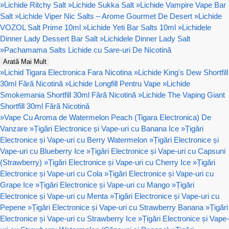
»
Lichide Ritchy Salt
»
Lichide Sukka Salt
»
Lichide Vampire Vape Bar
Salt
»
Lichide Viper Nic Salts – Arome Gourmet De Desert
»
Lichide
VOZOL Salt Prime 10ml
»
Lichide Yeti Bar Salts 10ml
»
Lichidele
Dinner Lady Dessert Bar Salt
»
Lichidele Dinner Lady Salt
»
Pachamama Salts Lichide cu Sare-uri De Nicotină
Arată Mai Mult
»
Lichid Tigara Electronica Fara Nicotina
»
Lichide King's Dew Shortfill
30ml Fără Nicotină
»
Lichide Longfill Pentru Vape
»
Lichide
Smokemania Shortfill 30ml Fără Nicotină
»
Lichide The Vaping Giant
Shortfill 30ml Fără Nicotină
»
Vape Cu Aroma de Watermelon Peach (Tigara Electronica) De
Vanzare
»
Țigări Electronice și Vape-uri cu Banana Ice
»
Țigări
Electronice și Vape-uri cu Berry Watermelon
»
Țigări Electronice și
Vape-uri cu Blueberry Ice
»
Țigări Electronice și Vape-uri cu Capsuni
(Strawberry)
»
Țigări Electronice și Vape-uri cu Cherry Ice
»
Țigări
Electronice și Vape-uri cu Cola
»
Țigări Electronice și Vape-uri cu
Grape Ice
»
Țigări Electronice și Vape-uri cu Mango
»
Țigări
Electronice și Vape-uri cu Menta
»
Țigări Electronice și Vape-uri cu
Pepene
»
Țigări Electronice și Vape-uri cu Strawberry Banana
»
Țigări
Electronice și Vape-uri cu Strawberry Ice
»
Țigări Electronice și Vape-