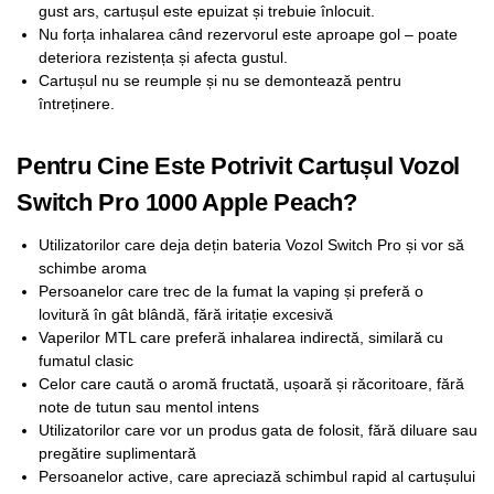
gust ars, cartușul este epuizat și trebuie înlocuit.
Nu forța inhalarea când rezervorul este aproape gol – poate
deteriora rezistența și afecta gustul.
Cartușul nu se reumple și nu se demontează pentru
întreținere.
Pentru Cine Este Potrivit Cartușul Vozol
Switch Pro 1000 Apple Peach?
Utilizatorilor care deja dețin bateria Vozol Switch Pro și vor să
schimbe aroma
Persoanelor care trec de la fumat la vaping și preferă o
lovitură în gât blândă, fără iritație excesivă
Vaperilor MTL care preferă inhalarea indirectă, similară cu
fumatul clasic
Celor care caută o aromă fructată, ușoară și răcoritoare, fără
note de tutun sau mentol intens
Utilizatorilor care vor un produs gata de folosit, fără diluare sau
pregătire suplimentară
Persoanelor active, care apreciază schimbul rapid al cartușului