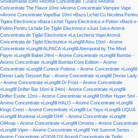
Smokemania 10ml
»
Arome Concentrate T-Juice
»
Arome
Concentrate The Flavor 10ml
»
Arome Concentrate Vampire Vape
»
Arome Concentrate VapeBar 10ml
»
Baza Lichid Cu Nicotina Pentru
Tigara Electronica
»
Baza Lichid Tigara Electronica e-Potion
»
Bază e-
Potion Pentru Lichide De Țigări Electronice
»
Just Juice Aromă
Concentrata de Țigări Electronice
»
La Lechería Vape Aromă
Concentrata de Țigări Electronice
»
Longfill Aisu 10ml - Arome
Concentrate
»
Longfill ALPACA
»
Longfill Atemporal by The Mind
Flayer
»
Longfill Babel 24ml – Arome Concentrate
»
Longfill Bombo -
Arome Concentrate
»
Longfill Bombo Core Edition – Arome
Concentrate
»
Longfill Curieux Potions – Arome Concentrate
»
Longfill
Dinner Lady Dessert Bar – Arome Concentrate
»
Longfill Dinner Lady
– Arome Concentrate
»
Longfill Dr Frost – Arome Concentrate
»
Longfill Drifter Bar 16ml & 24ml - Arome Concentrate
»
Longfill
Drifter Exotic 12ml – Arome Concentrate
»
Longfill Drifter Hyper 5ml -
Arome Concentrate
»
Longfill HALO – Arome Concentrate
»
Longfill
Kings Crest – Arome Concentrate
»
Longfill La Yaya
»
Longfill LIQUA
»
Longfill Montreal
»
Longfill OHF – Arome Concentrate
»
Longfill
Oil4vap – Arome Concentrate
»
Longfill Omerta – Arome Concentrate
»
Longfill Viper – Arome Concentrate
»
Longfill Yeti Summit Series –
Arome Concentrate
»
OXVA OX Aromă Concentrata de Țigări