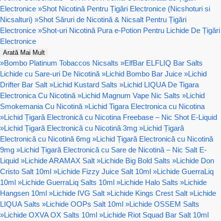
Electronice
»
Shot Nicotină Pentru Țigări Electronice (Nicshoturi si
Nicsalturi)
»
Shot Săruri de Nicotină & Nicsalt Pentru Țigări
Electronice
»
Shot-uri Nicotină Pura e-Potion Pentru Lichide De Țigări
Electronice
Arată Mai Mult
»
Bombo Platinum Tobaccos Nicsalts
»
ElfBar ELFLIQ Bar Salts
Lichide cu Sare-uri De Nicotină
»
Lichid Bombo Bar Juice
»
Lichid
Drifter Bar Salt
»
Lichid Kustard Salts
»
Lichid LIQUA De Tigara
Electronica Cu Nicotină
»
Lichid Magnum Vape Nic Salts
»
Lichid
Smokemania Cu Nicotină
»
Lichid Tigara Electronica cu Nicotina
»
Lichid Țigară Electronică cu Nicotina Freebase – Nic Shot E-Liquid
»
Lichid Țigară Electronică cu Nicotină 3mg
»
Lichid Țigară
Electronică cu Nicotină 6mg
»
Lichid Țigară Electronică cu Nicotină
9mg
»
Lichid Țigară Electronică cu Sare de Nicotină – Nic Salt E-
Liquid
»
Lichide ARAMAX Salt
»
Lichide Big Bold Salts
»
Lichide Don
Cristo Salt 10ml
»
Lichide Fizzy Juice Salt 10ml
»
Lichide GuerraLiq
10ml
»
Lichide GuerraLiq Salts 10ml
»
Lichide Halo Salts
»
Lichide
Hangsen 10ml
»
Lichide IVG Salt
»
Lichide Kings Crest Salt
»
Lichide
LIQUA Salts
»
Lichide OOPs Salt 10ml
»
Lichide OSSEM Salts
»
Lichide OXVA OX Salts 10ml
»
Lichide Riot Squad Bar Salt 10ml