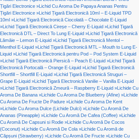
Țigări Electronice
»
Lichid Cu Aroma De Papaya Ananas Pentru
Țigări Electronice
»
Lichid Țigară Electronică 10ml – E-Liquid TPD
10ml
»
Lichid Țigară Electronică Ciocolată – Chocolate E-Liquid
»
Lichid Țigară Electronică Cireșe – Cherry E-Liquid
»
Lichid Țigară
Electronică DTL – Direct To Lung E-Liquid
»
Lichid Țigară Electronică
Lămâie – Lemon E-Liquid
»
Lichid Țigară Electronică Mentol –
Menthol E-Liquid
»
Lichid Țigară Electronică MTL – Mouth to Lung E-
Liquid
»
Lichid Țigară Electronică pentru Pod – Pod System E-Liquid
»
Lichid Țigară Electronică Piersică – Peach E-Liquid
»
Lichid Țigară
Electronică Portocală – Orange E-Liquid
»
Lichid Țigară Electronică
Shortfill – Shortfill E-Liquid
»
Lichid Țigară Electronică Struguri –
Grape E-Liquid
»
Lichid Țigară Electronică Vanilie – Vanilla E-Liquid
»
Lichid Țigară Electronică Zmeură – Raspberry E-Liquid
»
Lichide Cu
Aroma De Banana
»
Lichide Cu Aroma De Blueberry (Afine)
»
Lichide
Cu Aroma De Fructe De Padure
»
Lichide Cu Aroma De Kent
»
Lichide Cu Aroma Dulce (Lichide Dulci)
»
Lichide Cu Aromă De
Ananas (Pineapple)
»
Lichide Cu Aromă De Cafea (Coffee)
»
Lichide
Cu Aromă De Capsuni si Rodie
»
Lichide Cu Aromă De Cocos
(Coconut)
»
Lichide Cu Aromă De Cola
»
Lichide Cu Aromă de
Căpșuni (Strawberry)
»
Lichide Cu Aromă De Fructe
»
Lichide Cu