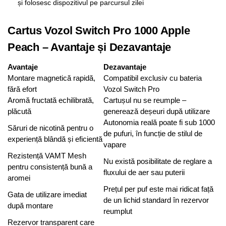
și folosesc dispozitivul pe parcursul zilei
Cartus Vozol Switch Pro 1000 Apple
Peach – Avantaje și Dezavantaje
Avantaje
Dezavantaje
Montare magnetică rapidă,
Compatibil exclusiv cu bateria
fără efort
Vozol Switch Pro
Aromă fructată echilibrată,
Cartușul nu se reumple –
plăcută
generează deșeuri după utilizare
Autonomia reală poate fi sub 1000
Săruri de nicotină pentru o
de pufuri, în funcție de stilul de
experiență blândă și eficientă
vapare
Rezistență VAMT Mesh
Nu există posibilitate de reglare a
pentru consistență bună a
fluxului de aer sau puterii
aromei
Prețul per puf este mai ridicat față
Gata de utilizare imediat
de un lichid standard în rezervor
după montare
reumplut
Rezervor transparent care