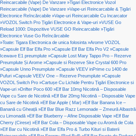
Reincarcabile (Vape) De Vanzare
»
Tigari Electronice Vozol
Reincarcabile (Vape) De Vanzare
»
Vape-uri Reincarcabile & Țigări
Electronice Reîncărcabile
»
Vape-uri Reincarcabile Cu Incarcator
»
VOZOL Switch Pro Țigări Electronice & Vape-uri
»
VUSE Go
Reload 1000: Dispozitive VUSE GO Reincarcabile
»
Țigări
Electronice Vuse Go Reîncărcabile
»
Toate: Tigara Electronica de unica folosinta
»
Arome VOZOL
»
Capsule Elf Bar Elfa Pro
»
Capsule Elf Bar Elfa Pro V2
»
Capsule
Icewave E1 preumplute
»
Capsule Lost Mary Tappo Pro – Rezerve
Preumplute Și Arome
»
Capsule si Rezerve Ske Crystal 600 Pro
»
Capsule Unno Preumplute
»
Capsule VEEV inPrime cu 1400 de
Pufuri
»
Capsule VEEV One – Rezerve Preumplute
»
Capsule
VOZOL Switch Pro
»
Cartușe Cu Lichide Pentru Țigări Electronice si
Vape-uri
»
Drifter Poco 600
»
Elf Bar 10mg Nicotină – Disposable
Vape cu Sare de Nicotină
»
Elf Bar 20mg Nicotină – Disposable Vape
cu Sare de Nicotină
»
Elf Bar Apple ( Mar)
»
Elf Bar Banana Ice –
Banană cu Gheață
»
Elf Bar Blue Razz Lemonade – Zmeură Albastră
cu Limonadă
»
Elf Bar Blueberry – Afine Disposable Vape
»
Elf Bar
Cherry (Cirese)
»
Elf Bar Cola – Disposable Vape cu Aromă de Cola
»
Elf Bar cu Nicotină
»
Elf Bar Elfa Pro & Turbo Kituri si Baterii
Reincarcabile
»
Elf Bar Energy (Red Bull)
»
Elf Bar Fructe de Padure (