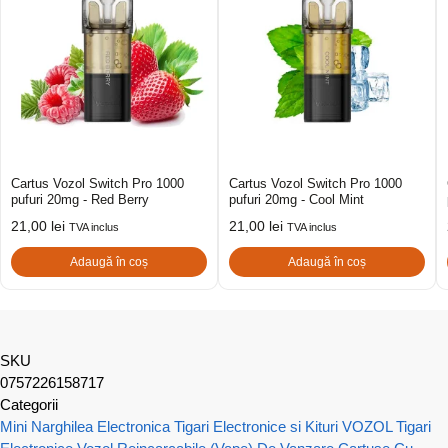
Cartus Vozol Switch Pro 1000
Cartus Vozol Switch Pro 1000
pufuri 20mg - Red Berry
pufuri 20mg - Cool Mint
21,00
lei
21,00
lei
TVA inclus
TVA inclus
Adaugă în coș
Adaugă în coș
SKU
0757226158717
Categorii
Mini Narghilea Electronica
Tigari Electronice si Kituri VOZOL
Tigari