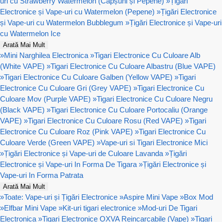
uri cu Strawberry Watermelon (Căpșuni și Pepene)
»
Țigări
Electronice și Vape-uri cu Watermelon (Pepene)
»
Țigări Electronice
și Vape-uri cu Watermelon Bubblegum
»
Țigări Electronice și Vape-uri
cu Watermelon Ice
Arată Mai Mult
»
Mini Narghilea Electronica
»
Tigari Electronice Cu Culoare Alb
(White VAPE)
»
Tigari Electronice Cu Culoare Albastru (Blue VAPE)
»
Tigari Electronice Cu Culoare Galben (Yellow VAPE)
»
Tigari
Electronice Cu Culoare Gri (Grey VAPE)
»
Tigari Electronice Cu
Culoare Mov (Purple VAPE)
»
Tigari Electronice Cu Culoare Negru
(Black VAPE)
»
Tigari Electronice Cu Culoare Portocaliu (Orange
VAPE)
»
Tigari Electronice Cu Culoare Rosu (Red VAPE)
»
Tigari
Electronice Cu Culoare Roz (Pink VAPE)
»
Tigari Electronice Cu
Culoare Verde (Green VAPE)
»
Vape-uri si Tigari Electronice Mici
»
Țigări Electronice și Vape-uri de Culoare Lavanda
»
Țigări
Electronice și Vape-uri In Forma De Tigara
»
Țigări Electronice și
Vape-uri In Forma Patrata
Arată Mai Mult
»
Toate: Vape-uri și Țigări Electronice
»
Aspire Mini Vape
»
Box Mod
»
Elfbar Mini Vape
»
Kit-uri tigari electronice
»
Mod-uri De Tigari
Electronica
»
Tigari Electronice OXVA Reincarcabile (Vape)
»
Tigari