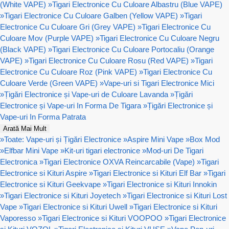
(White VAPE)
»
Tigari Electronice Cu Culoare Albastru (Blue VAPE)
»
Tigari Electronice Cu Culoare Galben (Yellow VAPE)
»
Tigari
Electronice Cu Culoare Gri (Grey VAPE)
»
Tigari Electronice Cu
Culoare Mov (Purple VAPE)
»
Tigari Electronice Cu Culoare Negru
(Black VAPE)
»
Tigari Electronice Cu Culoare Portocaliu (Orange
VAPE)
»
Tigari Electronice Cu Culoare Rosu (Red VAPE)
»
Tigari
Electronice Cu Culoare Roz (Pink VAPE)
»
Tigari Electronice Cu
Culoare Verde (Green VAPE)
»
Vape-uri si Tigari Electronice Mici
»
Țigări Electronice și Vape-uri de Culoare Lavanda
»
Țigări
Electronice și Vape-uri In Forma De Tigara
»
Țigări Electronice și
Vape-uri In Forma Patrata
Arată Mai Mult
»
Toate: Vape-uri și Țigări Electronice
»
Aspire Mini Vape
»
Box Mod
»
Elfbar Mini Vape
»
Kit-uri tigari electronice
»
Mod-uri De Tigari
Electronica
»
Tigari Electronice OXVA Reincarcabile (Vape)
»
Tigari
Electronice si Kituri Aspire
»
Tigari Electronice si Kituri Elf Bar
»
Tigari
Electronice si Kituri Geekvape
»
Tigari Electronice si Kituri Innokin
»
Tigari Electronice si Kituri Joyetech
»
Tigari Electronice si Kituri Lost
Vape
»
Tigari Electronice si Kituri Uwell
»
Tigari Electronice si Kituri
Vaporesso
»
Tigari Electronice si Kituri VOOPOO
»
Tigari Electronice