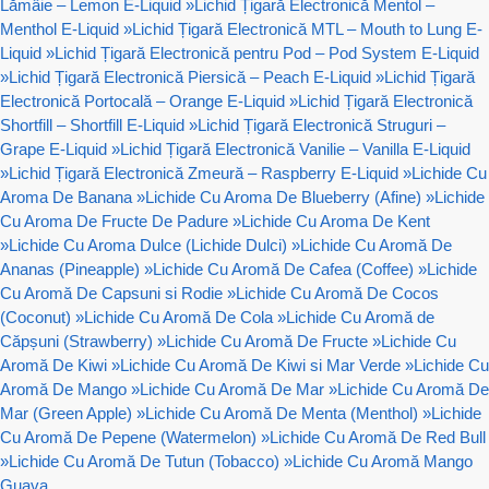
Lămâie – Lemon E-Liquid
»
Lichid Țigară Electronică Mentol –
Menthol E-Liquid
»
Lichid Țigară Electronică MTL – Mouth to Lung E-
Liquid
»
Lichid Țigară Electronică pentru Pod – Pod System E-Liquid
»
Lichid Țigară Electronică Piersică – Peach E-Liquid
»
Lichid Țigară
Electronică Portocală – Orange E-Liquid
»
Lichid Țigară Electronică
Shortfill – Shortfill E-Liquid
»
Lichid Țigară Electronică Struguri –
Grape E-Liquid
»
Lichid Țigară Electronică Vanilie – Vanilla E-Liquid
»
Lichid Țigară Electronică Zmeură – Raspberry E-Liquid
»
Lichide Cu
Aroma De Banana
»
Lichide Cu Aroma De Blueberry (Afine)
»
Lichide
Cu Aroma De Fructe De Padure
»
Lichide Cu Aroma De Kent
»
Lichide Cu Aroma Dulce (Lichide Dulci)
»
Lichide Cu Aromă De
Ananas (Pineapple)
»
Lichide Cu Aromă De Cafea (Coffee)
»
Lichide
Cu Aromă De Capsuni si Rodie
»
Lichide Cu Aromă De Cocos
(Coconut)
»
Lichide Cu Aromă De Cola
»
Lichide Cu Aromă de
Căpșuni (Strawberry)
»
Lichide Cu Aromă De Fructe
»
Lichide Cu
Aromă De Kiwi
»
Lichide Cu Aromă De Kiwi si Mar Verde
»
Lichide Cu
Aromă De Mango
»
Lichide Cu Aromă De Mar
»
Lichide Cu Aromă De
Mar (Green Apple)
»
Lichide Cu Aromă De Menta (Menthol)
»
Lichide
Cu Aromă De Pepene (Watermelon)
»
Lichide Cu Aromă De Red Bull
»
Lichide Cu Aromă De Tutun (Tobacco)
»
Lichide Cu Aromă Mango
Guava