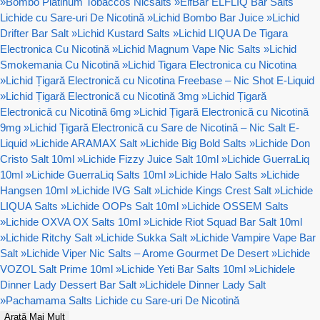
»
Bombo Platinum Tobaccos Nicsalts
»
ElfBar ELFLIQ Bar Salts
Lichide cu Sare-uri De Nicotină
»
Lichid Bombo Bar Juice
»
Lichid
Drifter Bar Salt
»
Lichid Kustard Salts
»
Lichid LIQUA De Tigara
Electronica Cu Nicotină
»
Lichid Magnum Vape Nic Salts
»
Lichid
Smokemania Cu Nicotină
»
Lichid Tigara Electronica cu Nicotina
»
Lichid Țigară Electronică cu Nicotina Freebase – Nic Shot E-Liquid
»
Lichid Țigară Electronică cu Nicotină 3mg
»
Lichid Țigară
Electronică cu Nicotină 6mg
»
Lichid Țigară Electronică cu Nicotină
9mg
»
Lichid Țigară Electronică cu Sare de Nicotină – Nic Salt E-
Liquid
»
Lichide ARAMAX Salt
»
Lichide Big Bold Salts
»
Lichide Don
Cristo Salt 10ml
»
Lichide Fizzy Juice Salt 10ml
»
Lichide GuerraLiq
10ml
»
Lichide GuerraLiq Salts 10ml
»
Lichide Halo Salts
»
Lichide
Hangsen 10ml
»
Lichide IVG Salt
»
Lichide Kings Crest Salt
»
Lichide
LIQUA Salts
»
Lichide OOPs Salt 10ml
»
Lichide OSSEM Salts
»
Lichide OXVA OX Salts 10ml
»
Lichide Riot Squad Bar Salt 10ml
»
Lichide Ritchy Salt
»
Lichide Sukka Salt
»
Lichide Vampire Vape Bar
Salt
»
Lichide Viper Nic Salts – Arome Gourmet De Desert
»
Lichide
VOZOL Salt Prime 10ml
»
Lichide Yeti Bar Salts 10ml
»
Lichidele
Dinner Lady Dessert Bar Salt
»
Lichidele Dinner Lady Salt
»
Pachamama Salts Lichide cu Sare-uri De Nicotină
Arată Mai Mult