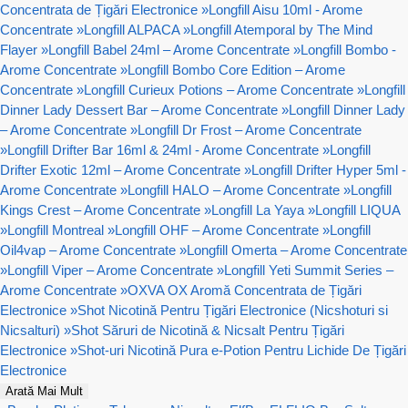
Concentrata de Țigări Electronice
»
Longfill Aisu 10ml - Arome
Concentrate
»
Longfill ALPACA
»
Longfill Atemporal by The Mind
Flayer
»
Longfill Babel 24ml – Arome Concentrate
»
Longfill Bombo -
Arome Concentrate
»
Longfill Bombo Core Edition – Arome
Concentrate
»
Longfill Curieux Potions – Arome Concentrate
»
Longfill
Dinner Lady Dessert Bar – Arome Concentrate
»
Longfill Dinner Lady
– Arome Concentrate
»
Longfill Dr Frost – Arome Concentrate
»
Longfill Drifter Bar 16ml & 24ml - Arome Concentrate
»
Longfill
Drifter Exotic 12ml – Arome Concentrate
»
Longfill Drifter Hyper 5ml -
Arome Concentrate
»
Longfill HALO – Arome Concentrate
»
Longfill
Kings Crest – Arome Concentrate
»
Longfill La Yaya
»
Longfill LIQUA
»
Longfill Montreal
»
Longfill OHF – Arome Concentrate
»
Longfill
Oil4vap – Arome Concentrate
»
Longfill Omerta – Arome Concentrate
»
Longfill Viper – Arome Concentrate
»
Longfill Yeti Summit Series –
Arome Concentrate
»
OXVA OX Aromă Concentrata de Țigări
Electronice
»
Shot Nicotină Pentru Țigări Electronice (Nicshoturi si
Nicsalturi)
»
Shot Săruri de Nicotină & Nicsalt Pentru Țigări
Electronice
»
Shot-uri Nicotină Pura e-Potion Pentru Lichide De Țigări
Electronice
Arată Mai Mult