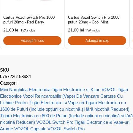
Cartus Vozol Switch Pro 1000
Cartus Vozol Switch Pro 1000
pufuri 20mg - Red Berry
pufuri 20mg - Cool Mint
21,00
lei
21,00
lei
TVA inclus
TVA inclus
Adaugă în coș
Adaugă în coș
SKU
0757226158984
Categorii
Mini Narghilea Electronica
Tigari Electronice si Kituri VOZOL
Tigari
Electronice Vozol Reincarcabile (Vape) De Vanzare
Cartușe Cu
Lichide Pentru Țigări Electronice si Vape-uri
Tigara Electronica cu
1600 de Pufuri (Include opțiuni cu nicotină și fără nicotină Reduceri)
Tigara Electronica cu 800 de Pufuri (Include opțiuni cu nicotină și fără
nicotină Reduceri)
VOZOL Switch Pro Țigări Electronice & Vape-uri
Arome VOZOL
Capsule VOZOL Switch Pro