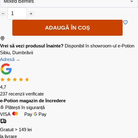
−
+
ADAUGĂ ÎN COȘ
Vrei să vezi produsul înainte?
Disponibil în showroom-ul e-Potion
Sibiu, Dumbrăvii
Adresă →
4,7
237 recenzii verificate
e-Potion magazin de încredere
Plătești în siguranță
VISA
Pay
Pay
Gratuit > 149 lei
la livrare