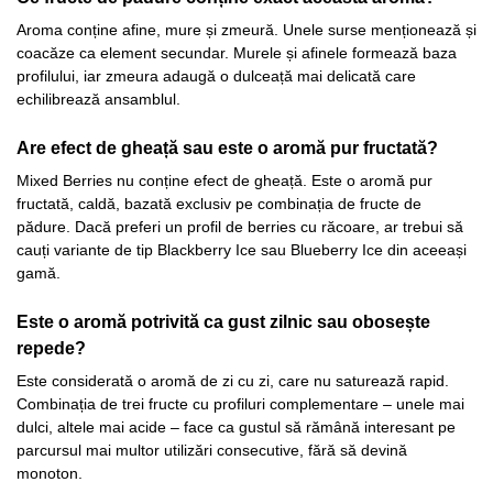
Aroma conține afine, mure și zmeură. Unele surse menționează și
coacăze ca element secundar. Murele și afinele formează baza
profilului, iar zmeura adaugă o dulceață mai delicată care
echilibrează ansamblul.
Are efect de gheață sau este o aromă pur fructată?
Mixed Berries nu conține efect de gheață. Este o aromă pur
fructată, caldă, bazată exclusiv pe combinația de fructe de
pădure. Dacă preferi un profil de berries cu răcoare, ar trebui să
cauți variante de tip Blackberry Ice sau Blueberry Ice din aceeași
gamă.
Este o aromă potrivită ca gust zilnic sau obosește
repede?
Este considerată o aromă de zi cu zi, care nu saturează rapid.
Combinația de trei fructe cu profiluri complementare – unele mai
dulci, altele mai acide – face ca gustul să rămână interesant pe
parcursul mai multor utilizări consecutive, fără să devină
monoton.