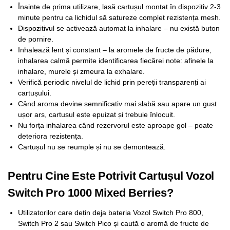
Înainte de prima utilizare, lasă cartușul montat în dispozitiv 2-3
minute pentru ca lichidul să satureze complet rezistența mesh.
Dispozitivul se activează automat la inhalare – nu există buton
de pornire.
Inhalează lent și constant – la aromele de fructe de pădure,
inhalarea calmă permite identificarea fiecărei note: afinele la
inhalare, murele și zmeura la exhalare.
Verifică periodic nivelul de lichid prin pereții transparenți ai
cartușului.
Când aroma devine semnificativ mai slabă sau apare un gust
ușor ars, cartușul este epuizat și trebuie înlocuit.
Nu forța inhalarea când rezervorul este aproape gol – poate
deteriora rezistența.
Cartușul nu se reumple și nu se demontează.
Pentru Cine Este Potrivit Cartușul Vozol
Switch Pro 1000 Mixed Berries?
Utilizatorilor care dețin deja bateria Vozol Switch Pro 800,
Switch Pro 2 sau Switch Pico și caută o aromă de fructe de