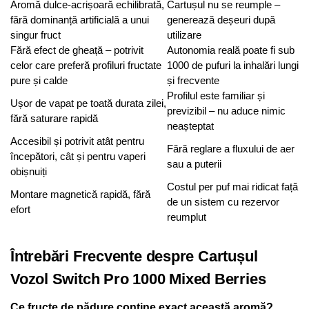
Aromă dulce-acrișoară echilibrată,
Cartușul nu se reumple –
fără dominanță artificială a unui
generează deșeuri după
singur fruct
utilizare
Fără efect de gheață – potrivit
Autonomia reală poate fi sub
celor care preferă profiluri fructate
1000 de pufuri la inhalări lungi
pure și calde
și frecvente
Profilul este familiar și
Ușor de vapat pe toată durata zilei,
previzibil – nu aduce nimic
fără saturare rapidă
neașteptat
Accesibil și potrivit atât pentru
Fără reglare a fluxului de aer
începători, cât și pentru vaperi
sau a puterii
obișnuiți
Costul per puf mai ridicat față
Montare magnetică rapidă, fără
de un sistem cu rezervor
efort
reumplut
Întrebări Frecvente despre Cartușul
Vozol Switch Pro 1000 Mixed Berries
Ce fructe de pădure conține exact această aromă?