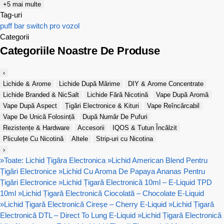
+5 mai multe
Tag-uri
puff bar
switch pro
vozol
Categorii
Categoriile Noastre De Produse
‹
Lichide & Arome
Lichide După Mărime
DIY & Arome Concentrate
Lichide Branded & NicSalt
Lichide Fără Nicotină
Vape După Aromă
Vape După Aspect
Țigări Electronice & Kituri
Vape Reîncărcabil
Vape De Unică Folosință
După Număr De Pufuri
Rezistențe & Hardware
Accesorii
IQOS & Tutun Încălzit
Pliculețe Cu Nicotină
Altele
Strip-uri cu Nicotina
›
»
Toate: Lichid Țigăra Electronica
»
Lichid American Blend Pentru
Țigări Electronice
»
Lichid Cu Aroma De Papaya Ananas Pentru
Țigări Electronice
»
Lichid Țigară Electronică 10ml – E-Liquid TPD
10ml
»
Lichid Țigară Electronică Ciocolată – Chocolate E-Liquid
»
Lichid Țigară Electronică Cireșe – Cherry E-Liquid
»
Lichid Țigară
Electronică DTL – Direct To Lung E-Liquid
»
Lichid Țigară Electronică