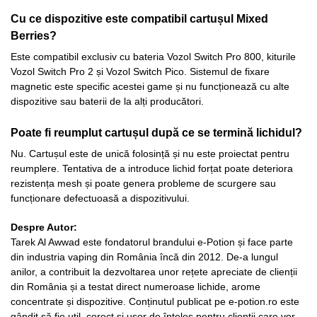
Cu ce dispozitive este compatibil cartușul Mixed
Berries?
Este compatibil exclusiv cu bateria Vozol Switch Pro 800, kiturile
Vozol Switch Pro 2 și Vozol Switch Pico. Sistemul de fixare
magnetic este specific acestei game și nu funcționează cu alte
dispozitive sau baterii de la alți producători.
Poate fi reumplut cartușul după ce se termină lichidul?
Nu. Cartușul este de unică folosință și nu este proiectat pentru
reumplere. Tentativa de a introduce lichid forțat poate deteriora
rezistența mesh și poate genera probleme de scurgere sau
funcționare defectuoasă a dispozitivului.
Despre Autor:
Tarek Al Awwad este fondatorul brandului e-Potion și face parte
din industria vaping din România încă din 2012. De-a lungul
anilor, a contribuit la dezvoltarea unor rețete apreciate de clienții
din România și a testat direct numeroase lichide, arome
concentrate și dispozitive. Conținutul publicat pe e-potion.ro este
gândit să fie util, corect și ușor de înțeles pentru clienții care vor