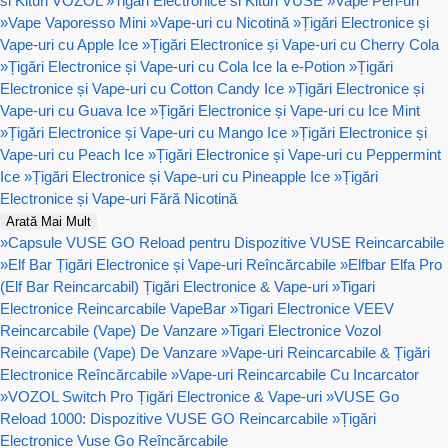
si Kituri VOZOL
»
Tigari Electronice si Kituri VUSE
»
Vape Pen-uri
»
Vape Vaporesso Mini
»
Vape-uri cu Nicotină
»
Țigări Electronice și
Vape-uri cu Apple Ice
»
Țigări Electronice și Vape-uri cu Cherry Cola
»
Țigări Electronice și Vape-uri cu Cola Ice la e-Potion
»
Țigări
Electronice și Vape-uri cu Cotton Candy Ice
»
Țigări Electronice și
Vape-uri cu Guava Ice
»
Țigări Electronice și Vape-uri cu Ice Mint
»
Țigări Electronice și Vape-uri cu Mango Ice
»
Țigări Electronice și
Vape-uri cu Peach Ice
»
Țigări Electronice și Vape-uri cu Peppermint
Ice
»
Țigări Electronice și Vape-uri cu Pineapple Ice
»
Țigări
Electronice și Vape-uri Fără Nicotină
Arată Mai Mult
»
Capsule VUSE GO Reload pentru Dispozitive VUSE Reincarcabile
»
Elf Bar Țigări Electronice și Vape-uri Reîncărcabile
»
Elfbar Elfa Pro
(Elf Bar Reincarcabil) Țigări Electronice & Vape-uri
»
Tigari
Electronice Reincarcabile VapeBar
»
Tigari Electronice VEEV
Reincarcabile (Vape) De Vanzare
»
Tigari Electronice Vozol
Reincarcabile (Vape) De Vanzare
»
Vape-uri Reincarcabile & Țigări
Electronice Reîncărcabile
»
Vape-uri Reincarcabile Cu Incarcator
»
VOZOL Switch Pro Țigări Electronice & Vape-uri
»
VUSE Go
Reload 1000: Dispozitive VUSE GO Reincarcabile
»
Țigări
Electronice Vuse Go Reîncărcabile