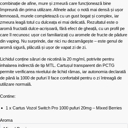
combinație de afine, mure și zmeură care funcționează bine
împreună din prima utilizare. Afinele aduc o notă mai densă și ușor
lemnoasă, murele completează cu un gust bogat și complex, iar
zmeura leagă totul cu dulceața ei mai delicată. Rezultatul este o
aromă fructată dulce-acrișoară, fără efect de gheață, cu un profil pe
care îl recunosc ușor cei familiarizați cu aromele de fructe de pădure
din vaping. Nu surprinde, dar nici nu dezamăgește – este genul de
aromă sigură, plăcută și ușor de vapat zi de zi.
Lichidul conține săruri de nicotină la 20 mg/ml, potrivite pentru
inhalarea indirectă de tip MTL. Cartușul transparent din PCTG
permite verificarea nivelului de lichid rămas, iar autonomia declarată
de până la 1000 de pufuri îl face confortabil pentru o zi întreagă de
utilizare normală.
Contine:
1 x Cartus Vozol Switch Pro 1000 pufuri 20mg – Mixed Berries
Aroma