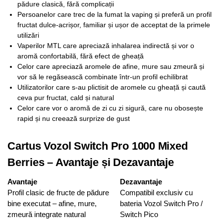
pădure clasică, fără complicații
Persoanelor care trec de la fumat la vaping și preferă un profil
fructat dulce-acrișor, familiar și ușor de acceptat de la primele
utilizări
Vaperilor MTL care apreciază inhalarea indirectă și vor o
aromă confortabilă, fără efect de gheață
Celor care apreciază aromele de afine, mure sau zmeură și
vor să le regăsească combinate într-un profil echilibrat
Utilizatorilor care s-au plictisit de aromele cu gheață și caută
ceva pur fructat, cald și natural
Celor care vor o aromă de zi cu zi sigură, care nu obosește
rapid și nu creează surprize de gust
Cartus Vozol Switch Pro 1000 Mixed
Berries – Avantaje și Dezavantaje
Avantaje
Dezavantaje
Profil clasic de fructe de pădure
Compatibil exclusiv cu
bine executat – afine, mure,
bateria Vozol Switch Pro /
zmeură integrate natural
Switch Pico