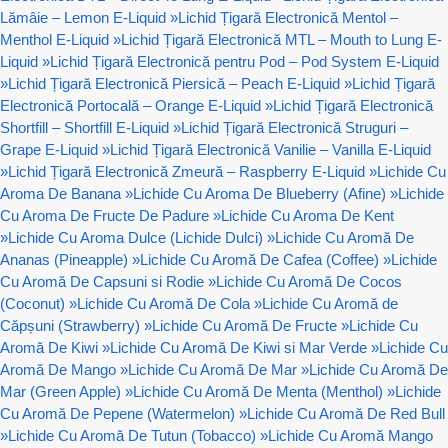
Lămâie – Lemon E-Liquid
»
Lichid Țigară Electronică Mentol –
Menthol E-Liquid
»
Lichid Țigară Electronică MTL – Mouth to Lung E-
Liquid
»
Lichid Țigară Electronică pentru Pod – Pod System E-Liquid
»
Lichid Țigară Electronică Piersică – Peach E-Liquid
»
Lichid Țigară
Electronică Portocală – Orange E-Liquid
»
Lichid Țigară Electronică
Shortfill – Shortfill E-Liquid
»
Lichid Țigară Electronică Struguri –
Grape E-Liquid
»
Lichid Țigară Electronică Vanilie – Vanilla E-Liquid
»
Lichid Țigară Electronică Zmeură – Raspberry E-Liquid
»
Lichide Cu
Aroma De Banana
»
Lichide Cu Aroma De Blueberry (Afine)
»
Lichide
Cu Aroma De Fructe De Padure
»
Lichide Cu Aroma De Kent
»
Lichide Cu Aroma Dulce (Lichide Dulci)
»
Lichide Cu Aromă De
Ananas (Pineapple)
»
Lichide Cu Aromă De Cafea (Coffee)
»
Lichide
Cu Aromă De Capsuni si Rodie
»
Lichide Cu Aromă De Cocos
(Coconut)
»
Lichide Cu Aromă De Cola
»
Lichide Cu Aromă de
Căpșuni (Strawberry)
»
Lichide Cu Aromă De Fructe
»
Lichide Cu
Aromă De Kiwi
»
Lichide Cu Aromă De Kiwi si Mar Verde
»
Lichide Cu
Aromă De Mango
»
Lichide Cu Aromă De Mar
»
Lichide Cu Aromă De
Mar (Green Apple)
»
Lichide Cu Aromă De Menta (Menthol)
»
Lichide
Cu Aromă De Pepene (Watermelon)
»
Lichide Cu Aromă De Red Bull
»
Lichide Cu Aromă De Tutun (Tobacco)
»
Lichide Cu Aromă Mango