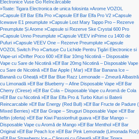
Electronice Vuse Go Reîncărcabile
»
Toate: Tigara Electronica de unica folosinta
»
Arome VOZOL
»
Capsule Elf Bar Elfa Pro
»
Capsule Elf Bar Elfa Pro V2
»
Capsule
Icewave E1 preumplute
»
Capsule Lost Mary Tappo Pro – Rezerve
Preumplute Și Arome
»
Capsule si Rezerve Ske Crystal 600 Pro
»
Capsule Unno Preumplute
»
Capsule VEEV inPrime cu 1400 de
Pufuri
»
Capsule VEEV One – Rezerve Preumplute
»
Capsule
VOZOL Switch Pro
»
Cartușe Cu Lichide Pentru Țigări Electronice si
Vape-uri
»
Drifter Poco 600
»
Elf Bar 10mg Nicotină – Disposable
Vape cu Sare de Nicotină
»
Elf Bar 20mg Nicotină – Disposable Vape
cu Sare de Nicotină
»
Elf Bar Apple ( Mar)
»
Elf Bar Banana Ice –
Banană cu Gheață
»
Elf Bar Blue Razz Lemonade – Zmeură Albastră
cu Limonadă
»
Elf Bar Blueberry – Afine Disposable Vape
»
Elf Bar
Cherry (Cirese)
»
Elf Bar Cola – Disposable Vape cu Aromă de Cola
»
Elf Bar cu Nicotină
»
Elf Bar Elfa Pro & Turbo Kituri si Baterii
Reincarcabile
»
Elf Bar Energy (Red Bull)
»
Elf Bar Fructe de Padure (
Mixed Berries)
»
Elf Bar Grape – Struguri Disposable Vape
»
Elf Bar
Ieftin (oferta)
»
Elf Bar Kiwi Passionfruit guava
»
Elf Bar Mango –
Disposable Vape cu Aromă de Mango
»
Elf Bar Menthol
»
Elf Bar
Original
»
Elf Bar Peach Ice
»
Elf Bar Pink Lemonade (Limonada Roz)
»
Elf Bar Strawberry Ice – Căpșuni cu Gheață
»
Elf Bar Tigara