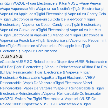
si Kituri VOZOL
»
Tigari Electronice si Kituri VUSE
»
Vape Pen-uri
»
Vape Vaporesso Mini
»
Vape-uri cu Nicotină
»
Țigări Electronice și
Vape-uri cu Apple Ice
»
Țigări Electronice și Vape-uri cu Cherry Cola
»
Țigări Electronice și Vape-uri cu Cola Ice la e-Potion
»
Țigări
Electronice și Vape-uri cu Cotton Candy Ice
»
Țigări Electronice și
Vape-uri cu Guava Ice
»
Țigări Electronice și Vape-uri cu Ice Mint
»
Țigări Electronice și Vape-uri cu Mango Ice
»
Țigări Electronice și
Vape-uri cu Peach Ice
»
Țigări Electronice și Vape-uri cu Peppermint
Ice
»
Țigări Electronice și Vape-uri cu Pineapple Ice
»
Țigări
Electronice și Vape-uri Fără Nicotină
Arată Mai Mult
»
Capsule VUSE GO Reload pentru Dispozitive VUSE Reincarcabile
»
Elf Bar Țigări Electronice și Vape-uri Reîncărcabile
»
Elfbar Elfa Pro
(Elf Bar Reincarcabil) Țigări Electronice & Vape-uri
»
Tigari
Electronice Reincarcabile VapeBar
»
Tigari Electronice VEEV
Reincarcabile (Vape) De Vanzare
»
Tigari Electronice Vozol
Reincarcabile (Vape) De Vanzare
»
Vape-uri Reincarcabile & Țigări
Electronice Reîncărcabile
»
Vape-uri Reincarcabile Cu Incarcator
»
VOZOL Switch Pro Țigări Electronice & Vape-uri
»
VUSE Go
Reload 1000: Dispozitive VUSE GO Reincarcabile
»
Țigări