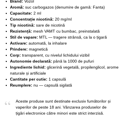
Brand:
Vozol
Aromă:
suc carbogazos (denumire de gamă: Fanta)
Capacitate:
2 ml
Concentrație nicotină:
20 mg/ml
Tip nicotină:
sare de nicotină
Rezistență:
mesh VAMT cu bumbac, preinstalată
Stil de vapare:
MTL — tragere strânsă, ca la o țigară
Activare:
automată, la inhalare
Prindere:
magnetică
Corp:
transparent, cu nivelul lichidului vizibil
Autonomie declarată:
până la 1000 de pufuri
Ingrediente lichid:
glicerină vegetală, propilenglicol, arome
naturale și artificiale
Cantitate per cutie:
1 capsulă
Reumplere:
nu — capsulă sigilată
Aceste produse sunt destinate exclusiv fumătorilor și
vaperilor de peste 18 ani. Vânzarea produselor de
țigări electronice către minori este strict interzisă.