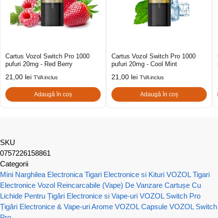
Cartus Vozol Switch Pro 1000
Cartus Vozol Switch Pro 1000
pufuri 20mg - Red Berry
pufuri 20mg - Cool Mint
21,00
lei
21,00
lei
TVA inclus
TVA inclus
Adaugă în coș
Adaugă în coș
SKU
0757226158861
Categorii
Mini Narghilea Electronica
Tigari Electronice si Kituri VOZOL
Tigari
Electronice Vozol Reincarcabile (Vape) De Vanzare
Cartușe Cu
Lichide Pentru Țigări Electronice si Vape-uri
VOZOL Switch Pro
Țigări Electronice & Vape-uri
Arome VOZOL
Capsule VOZOL Switch
Pro