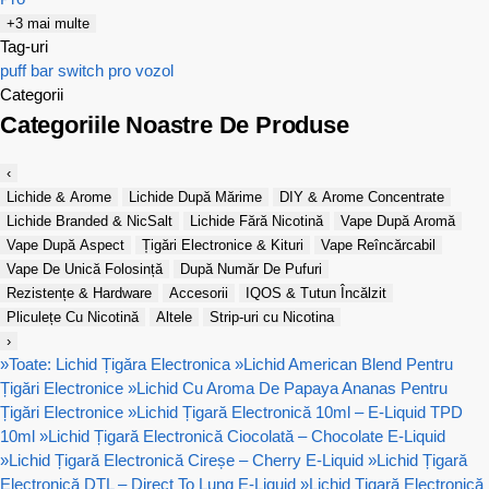
+3 mai multe
Tag-uri
puff bar
switch pro
vozol
Categorii
Categoriile Noastre De Produse
‹
Lichide & Arome
Lichide După Mărime
DIY & Arome Concentrate
Lichide Branded & NicSalt
Lichide Fără Nicotină
Vape După Aromă
Vape După Aspect
Țigări Electronice & Kituri
Vape Reîncărcabil
Vape De Unică Folosință
După Număr De Pufuri
Rezistențe & Hardware
Accesorii
IQOS & Tutun Încălzit
Pliculețe Cu Nicotină
Altele
Strip-uri cu Nicotina
›
»
Toate: Lichid Țigăra Electronica
»
Lichid American Blend Pentru
Țigări Electronice
»
Lichid Cu Aroma De Papaya Ananas Pentru
Țigări Electronice
»
Lichid Țigară Electronică 10ml – E-Liquid TPD
10ml
»
Lichid Țigară Electronică Ciocolată – Chocolate E-Liquid
»
Lichid Țigară Electronică Cireșe – Cherry E-Liquid
»
Lichid Țigară
Electronică DTL – Direct To Lung E-Liquid
»
Lichid Țigară Electronică