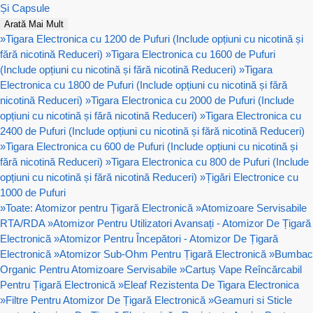
Și Capsule
Arată Mai Mult
»
Tigara Electronica cu 1200 de Pufuri (Include opțiuni cu nicotină și
fără nicotină Reduceri)
»
Tigara Electronica cu 1600 de Pufuri
(Include opțiuni cu nicotină și fără nicotină Reduceri)
»
Tigara
Electronica cu 1800 de Pufuri (Include opțiuni cu nicotină și fără
nicotină Reduceri)
»
Tigara Electronica cu 2000 de Pufuri (Include
opțiuni cu nicotină și fără nicotină Reduceri)
»
Tigara Electronica cu
2400 de Pufuri (Include opțiuni cu nicotină și fără nicotină Reduceri)
»
Tigara Electronica cu 600 de Pufuri (Include opțiuni cu nicotină și
fără nicotină Reduceri)
»
Tigara Electronica cu 800 de Pufuri (Include
opțiuni cu nicotină și fără nicotină Reduceri)
»
Țigări Electronice cu
1000 de Pufuri
»
Toate: Atomizor pentru Țigară Electronică
»
Atomizoare Servisabile
RTA/RDA
»
Atomizor Pentru Utilizatori Avansați - Atomizor De Țigară
Electronică
»
Atomizor Pentru Începători - Atomizor De Țigară
Electronică
»
Atomizor Sub-Ohm Pentru Țigară Electronică
»
Bumbac
Organic Pentru Atomizoare Servisabile
»
Cartuș Vape Reîncărcabil
Pentru Țigară Electronică
»
Eleaf Rezistenta De Tigara Electronica
»
Filtre Pentru Atomizor De Țigară Electronică
»
Geamuri si Sticle