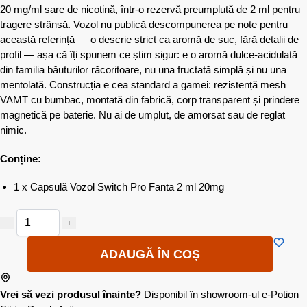
20 mg/ml sare de nicotină, într-o rezervă preumplută de 2 ml pentru
tragere strânsă. Vozol nu publică descompunerea pe note pentru
această referință — o descrie strict ca aromă de suc, fără detalii de
profil — așa că îți spunem ce știm sigur: e o aromă dulce-acidulată
din familia băuturilor răcoritoare, nu una fructată simplă și nu una
mentolată. Construcția e cea standard a gamei: rezistență mesh
VAMT cu bumbac, montată din fabrică, corp transparent și prindere
magnetică pe baterie. Nu ai de umplut, de amorsat sau de reglat
nimic.
Conține:
1 x Capsulă Vozol Switch Pro Fanta 2 ml 20mg
−
+
ADAUGĂ ÎN COȘ
Vrei să vezi produsul înainte?
Disponibil în showroom-ul e-Potion