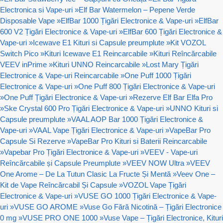
Electronica si Vape-uri
»
Elf Bar Watermelon – Pepene Verde
Disposable Vape
»
ElfBar 1000 Țigări Electronice & Vape-uri
»
ElfBar
600 V2 Țigări Electronice & Vape-uri
»
ElfBar 600 Țigări Electronice &
Vape-uri
»
Icewave E1 Kituri si Capsule preumplute
»
Kit VOZOL
Switch Pico
»
Kituri Icewave E1 Reincarcabile
»
Kituri Reîncărcabile
VEEV inPrime
»
Kituri UNNO Reincarcabile
»
Lost Mary Țigări
Electronice & Vape-uri Reincarcabile
»
One Puff 1000 Țigări
Electronice & Vape-uri
»
One Puff 800 Țigări Electronice & Vape-uri
»
One Puff Țigări Electronice & Vape-uri
»
Rezerve Elf Bar Elfa Pro
»
Ske Crystal 600 Pro Țigări Electronice & Vape-uri
»
UNNO Kituri si
Capsule preumplute
»
VAAL AOP Bar 1000 Țigări Electronice &
Vape-uri
»
VAAL Vape Țigări Electronice & Vape-uri
»
VapeBar Pro
Capsule Si Rezerve
»
VapeBar Pro Kituri si Baterii Reincarcabile
»
Vapebar Pro Țigări Electronice & Vape-uri
»
VEEV - Vape-uri
Reîncărcabile și Capsule Preumplute
»
VEEV NOW Ultra
»
VEEV
One Arome – De La Tutun Clasic La Fructe Și Mentă
»
Veev One –
Kit de Vape Reîncărcabil Și Capsule
»
VOZOL Vape Țigări
Electronice & Vape-uri
»
VUSE GO 1000 Țigări Electronice & Vape-
uri
»
VUSE GO AROME
»
Vuse Go Fără Nicotină – Țigări Electronice
0 mg
»
VUSE PRO ONE 1000
»
Vuse Vape – Țigări Electronice, Kituri