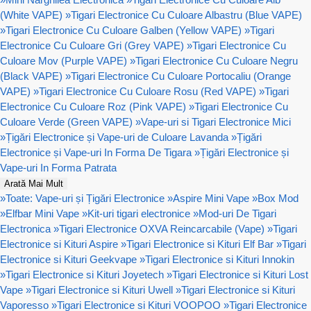
(White VAPE)
»
Tigari Electronice Cu Culoare Albastru (Blue VAPE)
»
Tigari Electronice Cu Culoare Galben (Yellow VAPE)
»
Tigari
Electronice Cu Culoare Gri (Grey VAPE)
»
Tigari Electronice Cu
Culoare Mov (Purple VAPE)
»
Tigari Electronice Cu Culoare Negru
(Black VAPE)
»
Tigari Electronice Cu Culoare Portocaliu (Orange
VAPE)
»
Tigari Electronice Cu Culoare Rosu (Red VAPE)
»
Tigari
Electronice Cu Culoare Roz (Pink VAPE)
»
Tigari Electronice Cu
Culoare Verde (Green VAPE)
»
Vape-uri si Tigari Electronice Mici
»
Țigări Electronice și Vape-uri de Culoare Lavanda
»
Țigări
Electronice și Vape-uri In Forma De Tigara
»
Țigări Electronice și
Vape-uri In Forma Patrata
Arată Mai Mult
»
Toate: Vape-uri și Țigări Electronice
»
Aspire Mini Vape
»
Box Mod
»
Elfbar Mini Vape
»
Kit-uri tigari electronice
»
Mod-uri De Tigari
Electronica
»
Tigari Electronice OXVA Reincarcabile (Vape)
»
Tigari
Electronice si Kituri Aspire
»
Tigari Electronice si Kituri Elf Bar
»
Tigari
Electronice si Kituri Geekvape
»
Tigari Electronice si Kituri Innokin
»
Tigari Electronice si Kituri Joyetech
»
Tigari Electronice si Kituri Lost
Vape
»
Tigari Electronice si Kituri Uwell
»
Tigari Electronice si Kituri
Vaporesso
»
Tigari Electronice si Kituri VOOPOO
»
Tigari Electronice