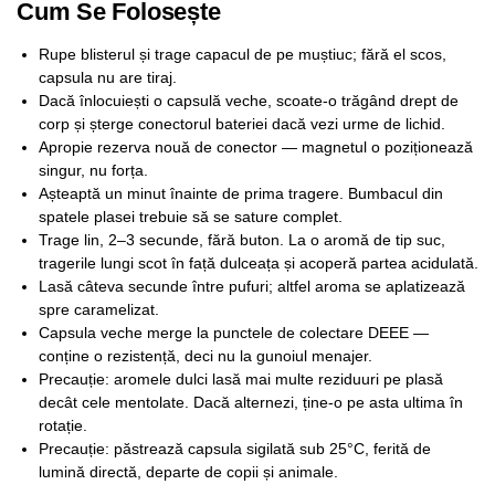
Cum Se Folosește
Rupe blisterul și trage capacul de pe muștiuc; fără el scos,
capsula nu are tiraj.
Dacă înlocuiești o capsulă veche, scoate-o trăgând drept de
corp și șterge conectorul bateriei dacă vezi urme de lichid.
Apropie rezerva nouă de conector — magnetul o poziționează
singur, nu forța.
Așteaptă un minut înainte de prima tragere. Bumbacul din
spatele plasei trebuie să se sature complet.
Trage lin, 2–3 secunde, fără buton. La o aromă de tip suc,
tragerile lungi scot în față dulceața și acoperă partea acidulată.
Lasă câteva secunde între pufuri; altfel aroma se aplatizează
spre caramelizat.
Capsula veche merge la punctele de colectare DEEE —
conține o rezistență, deci nu la gunoiul menajer.
Precauție: aromele dulci lasă mai multe reziduuri pe plasă
decât cele mentolate. Dacă alternezi, ține-o pe asta ultima în
rotație.
Precauție: păstrează capsula sigilată sub 25°C, ferită de
lumină directă, departe de copii și animale.