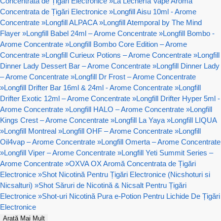
Concentrata de Țigări Electronice
»
La Lechería Vape Aromă
Concentrata de Țigări Electronice
»
Longfill Aisu 10ml - Arome
Concentrate
»
Longfill ALPACA
»
Longfill Atemporal by The Mind
Flayer
»
Longfill Babel 24ml – Arome Concentrate
»
Longfill Bombo -
Arome Concentrate
»
Longfill Bombo Core Edition – Arome
Concentrate
»
Longfill Curieux Potions – Arome Concentrate
»
Longfill
Dinner Lady Dessert Bar – Arome Concentrate
»
Longfill Dinner Lady
– Arome Concentrate
»
Longfill Dr Frost – Arome Concentrate
»
Longfill Drifter Bar 16ml & 24ml - Arome Concentrate
»
Longfill
Drifter Exotic 12ml – Arome Concentrate
»
Longfill Drifter Hyper 5ml -
Arome Concentrate
»
Longfill HALO – Arome Concentrate
»
Longfill
Kings Crest – Arome Concentrate
»
Longfill La Yaya
»
Longfill LIQUA
»
Longfill Montreal
»
Longfill OHF – Arome Concentrate
»
Longfill
Oil4vap – Arome Concentrate
»
Longfill Omerta – Arome Concentrate
»
Longfill Viper – Arome Concentrate
»
Longfill Yeti Summit Series –
Arome Concentrate
»
OXVA OX Aromă Concentrata de Țigări
Electronice
»
Shot Nicotină Pentru Țigări Electronice (Nicshoturi si
Nicsalturi)
»
Shot Săruri de Nicotină & Nicsalt Pentru Țigări
Electronice
»
Shot-uri Nicotină Pura e-Potion Pentru Lichide De Țigări
Electronice
Arată Mai Mult