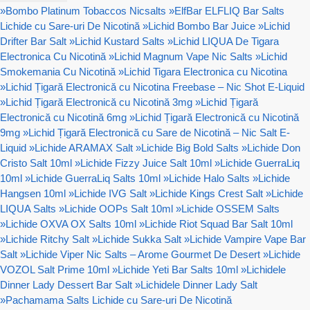
»
Bombo Platinum Tobaccos Nicsalts
»
ElfBar ELFLIQ Bar Salts
Lichide cu Sare-uri De Nicotină
»
Lichid Bombo Bar Juice
»
Lichid
Drifter Bar Salt
»
Lichid Kustard Salts
»
Lichid LIQUA De Tigara
Electronica Cu Nicotină
»
Lichid Magnum Vape Nic Salts
»
Lichid
Smokemania Cu Nicotină
»
Lichid Tigara Electronica cu Nicotina
»
Lichid Țigară Electronică cu Nicotina Freebase – Nic Shot E-Liquid
»
Lichid Țigară Electronică cu Nicotină 3mg
»
Lichid Țigară
Electronică cu Nicotină 6mg
»
Lichid Țigară Electronică cu Nicotină
9mg
»
Lichid Țigară Electronică cu Sare de Nicotină – Nic Salt E-
Liquid
»
Lichide ARAMAX Salt
»
Lichide Big Bold Salts
»
Lichide Don
Cristo Salt 10ml
»
Lichide Fizzy Juice Salt 10ml
»
Lichide GuerraLiq
10ml
»
Lichide GuerraLiq Salts 10ml
»
Lichide Halo Salts
»
Lichide
Hangsen 10ml
»
Lichide IVG Salt
»
Lichide Kings Crest Salt
»
Lichide
LIQUA Salts
»
Lichide OOPs Salt 10ml
»
Lichide OSSEM Salts
»
Lichide OXVA OX Salts 10ml
»
Lichide Riot Squad Bar Salt 10ml
»
Lichide Ritchy Salt
»
Lichide Sukka Salt
»
Lichide Vampire Vape Bar
Salt
»
Lichide Viper Nic Salts – Arome Gourmet De Desert
»
Lichide
VOZOL Salt Prime 10ml
»
Lichide Yeti Bar Salts 10ml
»
Lichidele
Dinner Lady Dessert Bar Salt
»
Lichidele Dinner Lady Salt
»
Pachamama Salts Lichide cu Sare-uri De Nicotină