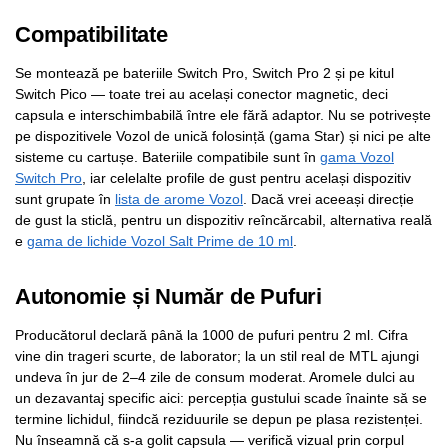
Compatibilitate
Se montează pe bateriile Switch Pro, Switch Pro 2 și pe kitul
Switch Pico — toate trei au același conector magnetic, deci
capsula e interschimbabilă între ele fără adaptor. Nu se potrivește
pe dispozitivele Vozol de unică folosință (gama Star) și nici pe alte
sisteme cu cartușe. Bateriile compatibile sunt în
gama Vozol
Switch Pro
, iar celelalte profile de gust pentru același dispozitiv
sunt grupate în
lista de arome Vozol
. Dacă vrei aceeași direcție
de gust la sticlă, pentru un dispozitiv reîncărcabil, alternativa reală
e
gama de lichide Vozol Salt Prime de 10 ml
.
Autonomie și Număr de Pufuri
Producătorul declară până la 1000 de pufuri pentru 2 ml. Cifra
vine din trageri scurte, de laborator; la un stil real de MTL ajungi
undeva în jur de 2–4 zile de consum moderat. Aromele dulci au
un dezavantaj specific aici: percepția gustului scade înainte să se
termine lichidul, fiindcă reziduurile se depun pe plasa rezistenței.
Nu înseamnă că s-a golit capsula — verifică vizual prin corpul