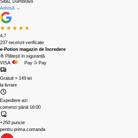
Sibiu, Dumbrăvii
Adresă →
4,7
237 recenzii verificate
e-Potion magazin de încredere
Plătești în siguranță
VISA
Pay
Pay
Gratuit > 149 lei
la livrare
Expediere azi
comenzi până 16:00
+250 puncte
pentru prima comanda