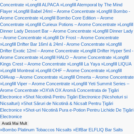
Concentrate
»
Longfill ALPACA
»
Longfill Atemporal by The Mind
Flayer
»
Longfill Babel 24ml – Arome Concentrate
»
Longfill Bombo -
Arome Concentrate
»
Longfill Bombo Core Edition – Arome
Concentrate
»
Longfill Curieux Potions – Arome Concentrate
»
Longfill
Dinner Lady Dessert Bar – Arome Concentrate
»
Longfill Dinner Lady
– Arome Concentrate
»
Longfill Dr Frost – Arome Concentrate
»
Longfill Drifter Bar 16ml & 24ml - Arome Concentrate
»
Longfill
Drifter Exotic 12ml – Arome Concentrate
»
Longfill Drifter Hyper 5ml -
Arome Concentrate
»
Longfill HALO – Arome Concentrate
»
Longfill
Kings Crest – Arome Concentrate
»
Longfill La Yaya
»
Longfill LIQUA
»
Longfill Montreal
»
Longfill OHF – Arome Concentrate
»
Longfill
Oil4vap – Arome Concentrate
»
Longfill Omerta – Arome Concentrate
»
Longfill Viper – Arome Concentrate
»
Longfill Yeti Summit Series –
Arome Concentrate
»
OXVA OX Aromă Concentrata de Țigări
Electronice
»
Shot Nicotină Pentru Țigări Electronice (Nicshoturi si
Nicsalturi)
»
Shot Săruri de Nicotină & Nicsalt Pentru Țigări
Electronice
»
Shot-uri Nicotină Pura e-Potion Pentru Lichide De Țigări
Electronice
Arată Mai Mult
»
Bombo Platinum Tobaccos Nicsalts
»
ElfBar ELFLIQ Bar Salts