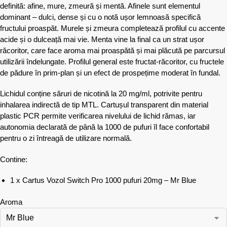
definită: afine, mure, zmeură și mentă. Afinele sunt elementul
dominant – dulci, dense și cu o notă ușor lemnoasă specifică
fructului proaspăt. Murele și zmeura completează profilul cu accente
acide și o dulceață mai vie. Menta vine la final ca un strat ușor
răcoritor, care face aroma mai proaspătă și mai plăcută pe parcursul
utilizării îndelungate. Profilul general este fructat-răcoritor, cu fructele
de pădure în prim-plan și un efect de prospețime moderat în fundal.
Lichidul conține săruri de nicotină la 20 mg/ml, potrivite pentru
inhalarea indirectă de tip MTL. Cartușul transparent din material
plastic PCR permite verificarea nivelului de lichid rămas, iar
autonomia declarată de până la 1000 de pufuri îl face confortabil
pentru o zi întreagă de utilizare normală.
Contine:
1 x Cartus Vozol Switch Pro 1000 pufuri 20mg – Mr Blue
Aroma