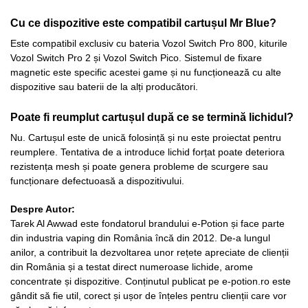
Cu ce dispozitive este compatibil cartușul Mr Blue?
Este compatibil exclusiv cu bateria Vozol Switch Pro 800, kiturile
Vozol Switch Pro 2 și Vozol Switch Pico. Sistemul de fixare
magnetic este specific acestei game și nu funcționează cu alte
dispozitive sau baterii de la alți producători.
Poate fi reumplut cartușul după ce se termină lichidul?
Nu. Cartușul este de unică folosință și nu este proiectat pentru
reumplere. Tentativa de a introduce lichid forțat poate deteriora
rezistența mesh și poate genera probleme de scurgere sau
funcționare defectuoasă a dispozitivului.
Despre Autor:
Tarek Al Awwad este fondatorul brandului e-Potion și face parte
din industria vaping din România încă din 2012. De-a lungul
anilor, a contribuit la dezvoltarea unor rețete apreciate de clienții
din România și a testat direct numeroase lichide, arome
concentrate și dispozitive. Conținutul publicat pe e-potion.ro este
gândit să fie util, corect și ușor de înțeles pentru clienții care vor