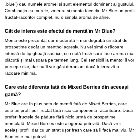
„blue”) dau numele aromei și sunt elementul dominant al gustului.
Combinația cu murele, zmeura și menta face din Mr Blue un profil
fructat-răcoritor complet, nu o simplă aromă de afine.
Cât de intens este efectul de mentă în Mr Blue?
Menta este prezentă, dar moderată – mai degrabă un strat de
prospețime decât un menthol agresiv. Nu vei simți o răcoare
intensă de tip gheață sau ice, ci o notă fresh care face aroma mai
plăcută și mai ușoară pe termen lung. Cei sensibili la mentol îl vor
percepe clar, dar nu îl vor găsi deranjant dacă tolerează o
răcoare minimă.
Care este diferența față de Mixed Berries din aceeași
gamă?
Mr Blue are în plus nota de mentă față de Mixed Berries, care
este un profil pur fructat fără nicio componentă răcoritoare. Dacă
preferi fructele de pădure fără nicio urmă de prospețime
mentolată, Mixed Berries este alegerea potrivită. Dacă vrei
același profil, dar cu un strat ușor fresh care să îl facă mai viu, Mr
Blue este mai potrivit.