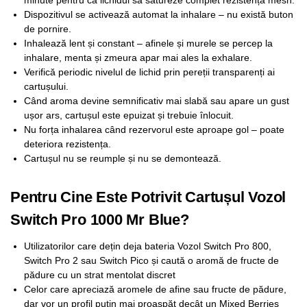
minute pentru ca lichidul să satureze complet rezistența mesh.
Dispozitivul se activează automat la inhalare – nu există buton
de pornire.
Inhalează lent și constant – afinele și murele se percep la
inhalare, menta și zmeura apar mai ales la exhalare.
Verifică periodic nivelul de lichid prin pereții transparenți ai
cartușului.
Când aroma devine semnificativ mai slabă sau apare un gust
ușor ars, cartușul este epuizat și trebuie înlocuit.
Nu forța inhalarea când rezervorul este aproape gol – poate
deteriora rezistența.
Cartușul nu se reumple și nu se demontează.
Pentru Cine Este Potrivit Cartușul Vozol
Switch Pro 1000 Mr Blue?
Utilizatorilor care dețin deja bateria Vozol Switch Pro 800,
Switch Pro 2 sau Switch Pico și caută o aromă de fructe de
pădure cu un strat mentolat discret
Celor care apreciază aromele de afine sau fructe de pădure,
dar vor un profil puțin mai proaspăt decât un Mixed Berries