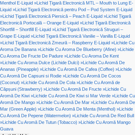
Menthol E-Liquid
»
Lichid Țigară Electronică MTL – Mouth to Lung E-
Liquid
»
Lichid Țigară Electronică pentru Pod – Pod System E-Liquid
»
Lichid Țigară Electronică Piersică – Peach E-Liquid
»
Lichid Țigară
Electronică Portocală – Orange E-Liquid
»
Lichid Țigară Electronică
Shortfill – Shortfill E-Liquid
»
Lichid Țigară Electronică Struguri –
Grape E-Liquid
»
Lichid Țigară Electronică Vanilie – Vanilla E-Liquid
»
Lichid Țigară Electronică Zmeură – Raspberry E-Liquid
»
Lichide Cu
Aroma De Banana
»
Lichide Cu Aroma De Blueberry (Afine)
»
Lichide
Cu Aroma De Fructe De Padure
»
Lichide Cu Aroma De Kent
»
Lichide Cu Aroma Dulce (Lichide Dulci)
»
Lichide Cu Aromă De
Ananas (Pineapple)
»
Lichide Cu Aromă De Cafea (Coffee)
»
Lichide
Cu Aromă De Capsuni si Rodie
»
Lichide Cu Aromă De Cocos
(Coconut)
»
Lichide Cu Aromă De Cola
»
Lichide Cu Aromă de
Căpșuni (Strawberry)
»
Lichide Cu Aromă De Fructe
»
Lichide Cu
Aromă De Kiwi
»
Lichide Cu Aromă De Kiwi si Mar Verde
»
Lichide Cu
Aromă De Mango
»
Lichide Cu Aromă De Mar
»
Lichide Cu Aromă De
Mar (Green Apple)
»
Lichide Cu Aromă De Menta (Menthol)
»
Lichide
Cu Aromă De Pepene (Watermelon)
»
Lichide Cu Aromă De Red Bull
»
Lichide Cu Aromă De Tutun (Tobacco)
»
Lichide Cu Aromă Mango
Guava