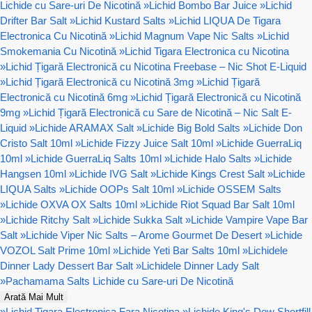
Lichide cu Sare-uri De Nicotină
»
Lichid Bombo Bar Juice
»
Lichid
Drifter Bar Salt
»
Lichid Kustard Salts
»
Lichid LIQUA De Tigara
Electronica Cu Nicotină
»
Lichid Magnum Vape Nic Salts
»
Lichid
Smokemania Cu Nicotină
»
Lichid Tigara Electronica cu Nicotina
»
Lichid Țigară Electronică cu Nicotina Freebase – Nic Shot E-Liquid
»
Lichid Țigară Electronică cu Nicotină 3mg
»
Lichid Țigară
Electronică cu Nicotină 6mg
»
Lichid Țigară Electronică cu Nicotină
9mg
»
Lichid Țigară Electronică cu Sare de Nicotină – Nic Salt E-
Liquid
»
Lichide ARAMAX Salt
»
Lichide Big Bold Salts
»
Lichide Don
Cristo Salt 10ml
»
Lichide Fizzy Juice Salt 10ml
»
Lichide GuerraLiq
10ml
»
Lichide GuerraLiq Salts 10ml
»
Lichide Halo Salts
»
Lichide
Hangsen 10ml
»
Lichide IVG Salt
»
Lichide Kings Crest Salt
»
Lichide
LIQUA Salts
»
Lichide OOPs Salt 10ml
»
Lichide OSSEM Salts
»
Lichide OXVA OX Salts 10ml
»
Lichide Riot Squad Bar Salt 10ml
»
Lichide Ritchy Salt
»
Lichide Sukka Salt
»
Lichide Vampire Vape Bar
Salt
»
Lichide Viper Nic Salts – Arome Gourmet De Desert
»
Lichide
VOZOL Salt Prime 10ml
»
Lichide Yeti Bar Salts 10ml
»
Lichidele
Dinner Lady Dessert Bar Salt
»
Lichidele Dinner Lady Salt
»
Pachamama Salts Lichide cu Sare-uri De Nicotină
Arată Mai Mult
»
Lichid Tigara Electronica Fara Nicotina
»
Lichide King's Dew Shortfill