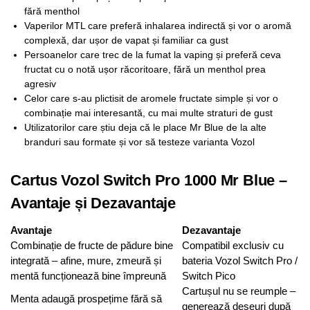
fără menthol
Vaperilor MTL care preferă inhalarea indirectă și vor o aromă
complexă, dar ușor de vapat și familiar ca gust
Persoanelor care trec de la fumat la vaping și preferă ceva
fructat cu o notă ușor răcoritoare, fără un menthol prea
agresiv
Celor care s-au plictisit de aromele fructate simple și vor o
combinație mai interesantă, cu mai multe straturi de gust
Utilizatorilor care știu deja că le place Mr Blue de la alte
branduri sau formate și vor să testeze varianta Vozol
Cartus Vozol Switch Pro 1000 Mr Blue –
Avantaje și Dezavantaje
Avantaje
Dezavantaje
Combinație de fructe de pădure bine
Compatibil exclusiv cu
integrată – afine, mure, zmeură și
bateria Vozol Switch Pro /
mentă funcționează bine împreună
Switch Pico
Cartușul nu se reumple –
Menta adaugă prospețime fără să
generează deșeuri după