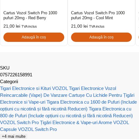
Cartus Vozol Switch Pro 1000
Cartus Vozol Switch Pro 1000
pufuri 20mg - Red Berry
pufuri 20mg - Cool Mint
21,00
lei
21,00
lei
TVA inclus
TVA inclus
Adaugă în coș
Adaugă în coș
SKU
0757226158991
Categorii
Tigari Electronice si Kituri VOZOL
Tigari Electronice Vozol
Reincarcabile (Vape) De Vanzare
Cartușe Cu Lichide Pentru Țigări
Electronice si Vape-uri
Tigara Electronica cu 1600 de Pufuri (Include
opțiuni cu nicotină și fără nicotină Reduceri)
Tigara Electronica cu
800 de Pufuri (Include opțiuni cu nicotină și fără nicotină Reduceri)
VOZOL Switch Pro Țigări Electronice & Vape-uri
Arome VOZOL
Capsule VOZOL Switch Pro
+4 mai multe