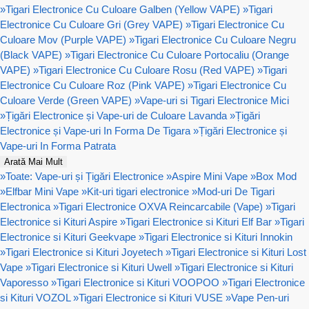
»
Tigari Electronice Cu Culoare Galben (Yellow VAPE)
»
Tigari
Electronice Cu Culoare Gri (Grey VAPE)
»
Tigari Electronice Cu
Culoare Mov (Purple VAPE)
»
Tigari Electronice Cu Culoare Negru
(Black VAPE)
»
Tigari Electronice Cu Culoare Portocaliu (Orange
VAPE)
»
Tigari Electronice Cu Culoare Rosu (Red VAPE)
»
Tigari
Electronice Cu Culoare Roz (Pink VAPE)
»
Tigari Electronice Cu
Culoare Verde (Green VAPE)
»
Vape-uri si Tigari Electronice Mici
»
Țigări Electronice și Vape-uri de Culoare Lavanda
»
Țigări
Electronice și Vape-uri In Forma De Tigara
»
Țigări Electronice și
Vape-uri In Forma Patrata
Arată Mai Mult
»
Toate: Vape-uri și Țigări Electronice
»
Aspire Mini Vape
»
Box Mod
»
Elfbar Mini Vape
»
Kit-uri tigari electronice
»
Mod-uri De Tigari
Electronica
»
Tigari Electronice OXVA Reincarcabile (Vape)
»
Tigari
Electronice si Kituri Aspire
»
Tigari Electronice si Kituri Elf Bar
»
Tigari
Electronice si Kituri Geekvape
»
Tigari Electronice si Kituri Innokin
»
Tigari Electronice si Kituri Joyetech
»
Tigari Electronice si Kituri Lost
Vape
»
Tigari Electronice si Kituri Uwell
»
Tigari Electronice si Kituri
Vaporesso
»
Tigari Electronice si Kituri VOOPOO
»
Tigari Electronice
si Kituri VOZOL
»
Tigari Electronice si Kituri VUSE
»
Vape Pen-uri