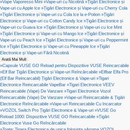
»
Vape Vaporesso Mini
»
Vape-uri cu Nicotină
»
Țigări Electronice și
Vape-uri cu Apple Ice
»
Țigări Electronice și Vape-uri cu Cherry Cola
»
Țigări Electronice și Vape-uri cu Cola Ice la e-Potion
»
Țigări
Electronice și Vape-uri cu Cotton Candy Ice
»
Țigări Electronice și
Vape-uri cu Guava Ice
»
Țigări Electronice și Vape-uri cu Ice Mint
»
Țigări Electronice și Vape-uri cu Mango Ice
»
Țigări Electronice și
Vape-uri cu Peach Ice
»
Țigări Electronice și Vape-uri cu Peppermint
Ice
»
Țigări Electronice și Vape-uri cu Pineapple Ice
»
Țigări
Electronice și Vape-uri Fără Nicotină
Arată Mai Mult
»
Capsule VUSE GO Reload pentru Dispozitive VUSE Reincarcabile
»
Elf Bar Țigări Electronice și Vape-uri Reîncărcabile
»
Elfbar Elfa Pro
(Elf Bar Reincarcabil) Țigări Electronice & Vape-uri
»
Tigari
Electronice Reincarcabile VapeBar
»
Tigari Electronice VEEV
Reincarcabile (Vape) De Vanzare
»
Tigari Electronice Vozol
Reincarcabile (Vape) De Vanzare
»
Vape-uri Reincarcabile & Țigări
Electronice Reîncărcabile
»
Vape-uri Reincarcabile Cu Incarcator
»
VOZOL Switch Pro Țigări Electronice & Vape-uri
»
VUSE Go
Reload 1000: Dispozitive VUSE GO Reincarcabile
»
Țigări
Electronice Vuse Go Reîncărcabile
»
Toate: Tigara Electronica de unica folosinta
»
Arome VOZOL