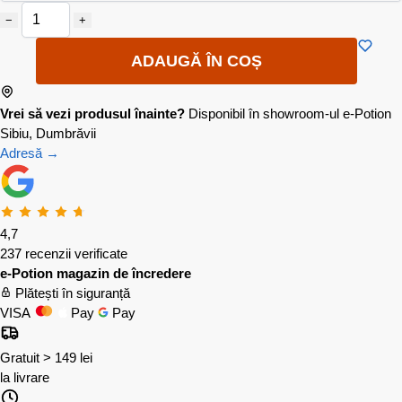
−
+
ADAUGĂ ÎN COȘ
Vrei să vezi produsul înainte?
Disponibil în showroom-ul e-Potion
Sibiu, Dumbrăvii
Adresă →
4,7
237 recenzii verificate
e-Potion magazin de încredere
Plătești în siguranță
VISA
Pay
Pay
Gratuit > 149 lei
la livrare