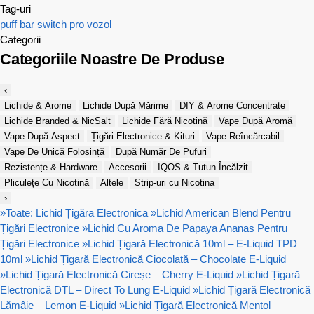
Tag-uri
puff bar
switch pro
vozol
Categorii
Categoriile Noastre De Produse
‹
Lichide & Arome
Lichide După Mărime
DIY & Arome Concentrate
Lichide Branded & NicSalt
Lichide Fără Nicotină
Vape După Aromă
Vape După Aspect
Țigări Electronice & Kituri
Vape Reîncărcabil
Vape De Unică Folosință
După Număr De Pufuri
Rezistențe & Hardware
Accesorii
IQOS & Tutun Încălzit
Pliculețe Cu Nicotină
Altele
Strip-uri cu Nicotina
›
»
Toate: Lichid Țigăra Electronica
»
Lichid American Blend Pentru
Țigări Electronice
»
Lichid Cu Aroma De Papaya Ananas Pentru
Țigări Electronice
»
Lichid Țigară Electronică 10ml – E-Liquid TPD
10ml
»
Lichid Țigară Electronică Ciocolată – Chocolate E-Liquid
»
Lichid Țigară Electronică Cireșe – Cherry E-Liquid
»
Lichid Țigară
Electronică DTL – Direct To Lung E-Liquid
»
Lichid Țigară Electronică
Lămâie – Lemon E-Liquid
»
Lichid Țigară Electronică Mentol –