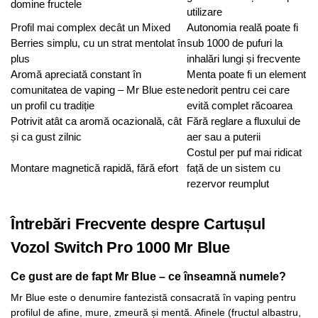
domine fructele
utilizare
Profil mai complex decât un Mixed
Autonomia reală poate fi
Berries simplu, cu un strat mentolat în
sub 1000 de pufuri la
plus
inhalări lungi și frecvente
Aromă apreciată constant în
Menta poate fi un element
comunitatea de vaping – Mr Blue este
nedorit pentru cei care
un profil cu tradiție
evită complet răcoarea
Potrivit atât ca aromă ocazională, cât
Fără reglare a fluxului de
și ca gust zilnic
aer sau a puterii
Costul per puf mai ridicat
Montare magnetică rapidă, fără efort
față de un sistem cu
rezervor reumplut
Întrebări Frecvente despre Cartușul
Vozol Switch Pro 1000 Mr Blue
Ce gust are de fapt Mr Blue – ce înseamnă numele?
Mr Blue este o denumire fantezistă consacrată în vaping pentru
profilul de afine, mure, zmeură și mentă. Afinele (fructul albastru,