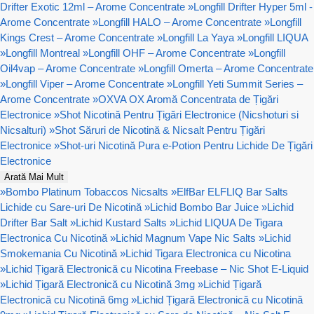
Drifter Exotic 12ml – Arome Concentrate
»
Longfill Drifter Hyper 5ml -
Arome Concentrate
»
Longfill HALO – Arome Concentrate
»
Longfill
Kings Crest – Arome Concentrate
»
Longfill La Yaya
»
Longfill LIQUA
»
Longfill Montreal
»
Longfill OHF – Arome Concentrate
»
Longfill
Oil4vap – Arome Concentrate
»
Longfill Omerta – Arome Concentrate
»
Longfill Viper – Arome Concentrate
»
Longfill Yeti Summit Series –
Arome Concentrate
»
OXVA OX Aromă Concentrata de Țigări
Electronice
»
Shot Nicotină Pentru Țigări Electronice (Nicshoturi si
Nicsalturi)
»
Shot Săruri de Nicotină & Nicsalt Pentru Țigări
Electronice
»
Shot-uri Nicotină Pura e-Potion Pentru Lichide De Țigări
Electronice
Arată Mai Mult
»
Bombo Platinum Tobaccos Nicsalts
»
ElfBar ELFLIQ Bar Salts
Lichide cu Sare-uri De Nicotină
»
Lichid Bombo Bar Juice
»
Lichid
Drifter Bar Salt
»
Lichid Kustard Salts
»
Lichid LIQUA De Tigara
Electronica Cu Nicotină
»
Lichid Magnum Vape Nic Salts
»
Lichid
Smokemania Cu Nicotină
»
Lichid Tigara Electronica cu Nicotina
»
Lichid Țigară Electronică cu Nicotina Freebase – Nic Shot E-Liquid
»
Lichid Țigară Electronică cu Nicotină 3mg
»
Lichid Țigară
Electronică cu Nicotină 6mg
»
Lichid Țigară Electronică cu Nicotină