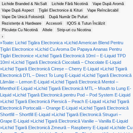
Lichide Branded & NicSalt
Lichide Fără Nicotină
Vape După Aromă
Vape După Aspect
Țigări Electronice & Kituri
Vape Reîncărcabil
Vape De Unică Folosință
După Număr De Pufuri
Rezistențe & Hardware
Accesorii
IQOS & Tutun Încălzit
Pliculețe Cu Nicotină
Altele
Strip-uri cu Nicotina
›
»
Toate: Lichid Țigăra Electronica
»
Lichid American Blend Pentru
Țigări Electronice
»
Lichid Cu Aroma De Papaya Ananas Pentru
Țigări Electronice
»
Lichid Țigară Electronică 10ml – E-Liquid TPD
10ml
»
Lichid Țigară Electronică Ciocolată – Chocolate E-Liquid
»
Lichid Țigară Electronică Cireșe – Cherry E-Liquid
»
Lichid Țigară
Electronică DTL – Direct To Lung E-Liquid
»
Lichid Țigară Electronică
Lămâie – Lemon E-Liquid
»
Lichid Țigară Electronică Mentol –
Menthol E-Liquid
»
Lichid Țigară Electronică MTL – Mouth to Lung E-
Liquid
»
Lichid Țigară Electronică pentru Pod – Pod System E-Liquid
»
Lichid Țigară Electronică Piersică – Peach E-Liquid
»
Lichid Țigară
Electronică Portocală – Orange E-Liquid
»
Lichid Țigară Electronică
Shortfill – Shortfill E-Liquid
»
Lichid Țigară Electronică Struguri –
Grape E-Liquid
»
Lichid Țigară Electronică Vanilie – Vanilla E-Liquid
»
Lichid Țigară Electronică Zmeură – Raspberry E-Liquid
»
Lichide Cu