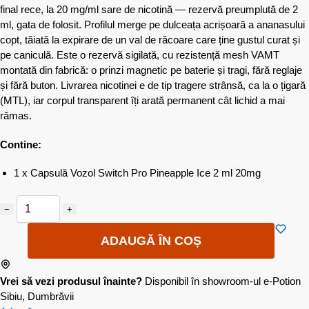
final rece, la 20 mg/ml sare de nicotină — rezervă preumplută de 2
ml, gata de folosit. Profilul merge pe dulceața acrișoară a ananasului
copt, tăiată la expirare de un val de răcoare care ține gustul curat și
pe caniculă. Este o rezervă sigilată, cu rezistență mesh VAMT
montată din fabrică: o prinzi magnetic pe baterie și tragi, fără reglaje
și fără buton. Livrarea nicotinei e de tip tragere strânsă, ca la o țigară
(MTL), iar corpul transparent îți arată permanent cât lichid a mai
rămas.
Contine:
1 x Capsulă Vozol Switch Pro Pineapple Ice 2 ml 20mg
−
+
ADAUGĂ ÎN COȘ
Vrei să vezi produsul înainte?
Disponibil în showroom-ul e-Potion
Sibiu, Dumbrăvii