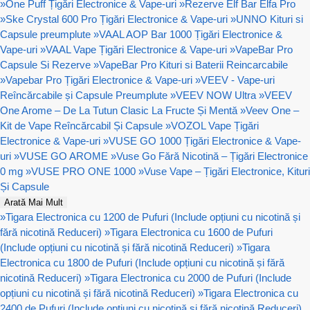
»
One Puff Țigări Electronice & Vape-uri
»
Rezerve Elf Bar Elfa Pro
»
Ske Crystal 600 Pro Țigări Electronice & Vape-uri
»
UNNO Kituri si
Capsule preumplute
»
VAAL AOP Bar 1000 Țigări Electronice &
Vape-uri
»
VAAL Vape Țigări Electronice & Vape-uri
»
VapeBar Pro
Capsule Si Rezerve
»
VapeBar Pro Kituri si Baterii Reincarcabile
»
Vapebar Pro Țigări Electronice & Vape-uri
»
VEEV - Vape-uri
Reîncărcabile și Capsule Preumplute
»
VEEV NOW Ultra
»
VEEV
One Arome – De La Tutun Clasic La Fructe Și Mentă
»
Veev One –
Kit de Vape Reîncărcabil Și Capsule
»
VOZOL Vape Țigări
Electronice & Vape-uri
»
VUSE GO 1000 Țigări Electronice & Vape-
uri
»
VUSE GO AROME
»
Vuse Go Fără Nicotină – Țigări Electronice
0 mg
»
VUSE PRO ONE 1000
»
Vuse Vape – Țigări Electronice, Kituri
Și Capsule
Arată Mai Mult
»
Tigara Electronica cu 1200 de Pufuri (Include opțiuni cu nicotină și
fără nicotină Reduceri)
»
Tigara Electronica cu 1600 de Pufuri
(Include opțiuni cu nicotină și fără nicotină Reduceri)
»
Tigara
Electronica cu 1800 de Pufuri (Include opțiuni cu nicotină și fără
nicotină Reduceri)
»
Tigara Electronica cu 2000 de Pufuri (Include
opțiuni cu nicotină și fără nicotină Reduceri)
»
Tigara Electronica cu
2400 de Pufuri (Include opțiuni cu nicotină și fără nicotină Reduceri)