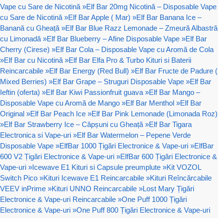
Vape cu Sare de Nicotină
»
Elf Bar 20mg Nicotină – Disposable Vape
cu Sare de Nicotină
»
Elf Bar Apple ( Mar)
»
Elf Bar Banana Ice –
Banană cu Gheață
»
Elf Bar Blue Razz Lemonade – Zmeură Albastră
cu Limonadă
»
Elf Bar Blueberry – Afine Disposable Vape
»
Elf Bar
Cherry (Cirese)
»
Elf Bar Cola – Disposable Vape cu Aromă de Cola
»
Elf Bar cu Nicotină
»
Elf Bar Elfa Pro & Turbo Kituri si Baterii
Reincarcabile
»
Elf Bar Energy (Red Bull)
»
Elf Bar Fructe de Padure (
Mixed Berries)
»
Elf Bar Grape – Struguri Disposable Vape
»
Elf Bar
Ieftin (oferta)
»
Elf Bar Kiwi Passionfruit guava
»
Elf Bar Mango –
Disposable Vape cu Aromă de Mango
»
Elf Bar Menthol
»
Elf Bar
Original
»
Elf Bar Peach Ice
»
Elf Bar Pink Lemonade (Limonada Roz)
»
Elf Bar Strawberry Ice – Căpșuni cu Gheață
»
Elf Bar Tigara
Electronica si Vape-uri
»
Elf Bar Watermelon – Pepene Verde
Disposable Vape
»
ElfBar 1000 Țigări Electronice & Vape-uri
»
ElfBar
600 V2 Țigări Electronice & Vape-uri
»
ElfBar 600 Țigări Electronice &
Vape-uri
»
Icewave E1 Kituri si Capsule preumplute
»
Kit VOZOL
Switch Pico
»
Kituri Icewave E1 Reincarcabile
»
Kituri Reîncărcabile
VEEV inPrime
»
Kituri UNNO Reincarcabile
»
Lost Mary Țigări
Electronice & Vape-uri Reincarcabile
»
One Puff 1000 Țigări
Electronice & Vape-uri
»
One Puff 800 Țigări Electronice & Vape-uri