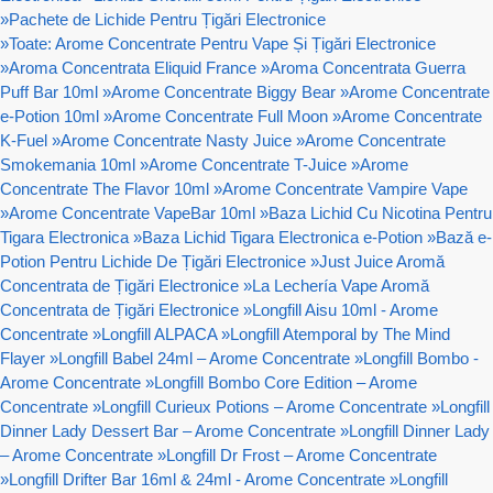
»
Pachete de Lichide Pentru Țigări Electronice
»
Toate: Arome Concentrate Pentru Vape Și Țigări Electronice
»
Aroma Concentrata Eliquid France
»
Aroma Concentrata Guerra
Puff Bar 10ml
»
Arome Concentrate Biggy Bear
»
Arome Concentrate
e-Potion 10ml
»
Arome Concentrate Full Moon
»
Arome Concentrate
K-Fuel
»
Arome Concentrate Nasty Juice
»
Arome Concentrate
Smokemania 10ml
»
Arome Concentrate T-Juice
»
Arome
Concentrate The Flavor 10ml
»
Arome Concentrate Vampire Vape
»
Arome Concentrate VapeBar 10ml
»
Baza Lichid Cu Nicotina Pentru
Tigara Electronica
»
Baza Lichid Tigara Electronica e-Potion
»
Bază e-
Potion Pentru Lichide De Țigări Electronice
»
Just Juice Aromă
Concentrata de Țigări Electronice
»
La Lechería Vape Aromă
Concentrata de Țigări Electronice
»
Longfill Aisu 10ml - Arome
Concentrate
»
Longfill ALPACA
»
Longfill Atemporal by The Mind
Flayer
»
Longfill Babel 24ml – Arome Concentrate
»
Longfill Bombo -
Arome Concentrate
»
Longfill Bombo Core Edition – Arome
Concentrate
»
Longfill Curieux Potions – Arome Concentrate
»
Longfill
Dinner Lady Dessert Bar – Arome Concentrate
»
Longfill Dinner Lady
– Arome Concentrate
»
Longfill Dr Frost – Arome Concentrate
»
Longfill Drifter Bar 16ml & 24ml - Arome Concentrate
»
Longfill