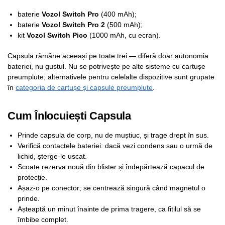
baterie
Vozol Switch Pro
(400 mAh);
baterie
Vozol Switch Pro 2
(500 mAh);
kit
Vozol Switch Pico
(1000 mAh, cu ecran).
Capsula rămâne aceeași pe toate trei — diferă doar autonomia
bateriei, nu gustul. Nu se potrivește pe alte sisteme cu cartușe
preumplute; alternativele pentru celelalte dispozitive sunt grupate
în
categoria de cartușe și capsule preumplute
.
Cum Înlocuiești Capsula
Prinde capsula de corp, nu de muștiuc, și trage drept în sus.
Verifică contactele bateriei: dacă vezi condens sau o urmă de
lichid, șterge-le uscat.
Scoate rezerva nouă din blister și îndepărtează capacul de
protecție.
Așaz-o pe conector; se centrează singură când magnetul o
prinde.
Așteaptă un minut înainte de prima tragere, ca fitilul să se
îmbibe complet.