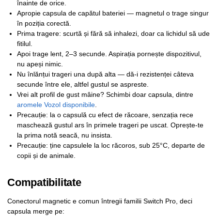
înainte de orice.
Apropie capsula de capătul bateriei — magnetul o trage singur
în poziția corectă.
Prima tragere: scurtă și fără să inhalezi, doar ca lichidul să ude
fitilul.
Apoi trage lent, 2–3 secunde. Aspirația pornește dispozitivul,
nu apeși nimic.
Nu înlănțui trageri una după alta — dă-i rezistenței câteva
secunde între ele, altfel gustul se aspreste.
Vrei alt profil de gust mâine? Schimbi doar capsula, dintre
aromele Vozol disponibile
.
Precauție: la o capsulă cu efect de răcoare, senzația rece
maschează gustul ars în primele trageri pe uscat. Oprește-te
la prima notă seacă, nu insista.
Precauție: ține capsulele la loc răcoros, sub 25°C, departe de
copii și de animale.
Compatibilitate
Conectorul magnetic e comun întregii familii Switch Pro, deci
capsula merge pe: