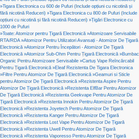
»
Tigara Electronica cu 600 de Pufuri (Include opțiuni cu nicotină și
fără nicotină Reduceri)
»
Tigara Electronica cu 800 de Pufuri (Include
opțiuni cu nicotină și fără nicotină Reduceri)
»
Țigări Electronice cu
1000 de Pufuri
»
Toate: Atomizor pentru Țigară Electronică
»
Atomizoare Servisabile
RTA/RDA
»
Atomizor Pentru Utilizatori Avansați - Atomizor De Țigară
Electronică
»
Atomizor Pentru Începători - Atomizor De Țigară
Electronică
»
Atomizor Sub-Ohm Pentru Țigară Electronică
»
Bumbac
Organic Pentru Atomizoare Servisabile
»
Cartuș Vape Reîncărcabil
Pentru Țigară Electronică
»
Eleaf Rezistenta De Tigara Electronica
»
Filtre Pentru Atomizor De Țigară Electronică
»
Geamuri si Sticle
pentru Atomizor De Țigară Electronică
»
Rezistenta Aspire Pentru
Atomizor De Țigară Electronică
»
Rezistenta ElfBar Pentru Atomizor
De Țigară Electronică
»
Rezistenta Geekvape Pentru Atomizor De
Țigară Electronică
»
Rezistenta Innokin Pentru Atomizor De Țigară
Electronică
»
Rezistenta Joyetech Pentru Atomizor De Țigară
Electronică
»
Rezistenta Kanger Pentru Atomizor De Țigară
Electronică
»
Rezistenta Lost Vape Pentru Atomizor De Țigară
Electronică
»
Rezistenta Uwell Pentru Atomizor De Țigară
Electronică
»
Rezistenta Vaporesso Pentru Atomizor De Țigară