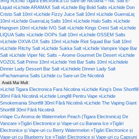
9mg
»
Lichid Țigară Electronică cu Sare de Nicotină – Nic Salt E-
Liquid
»
Lichide ARAMAX Salt
»
Lichide Big Bold Salts
»
Lichide Don
Cristo Salt 10ml
»
Lichide Fizzy Juice Salt 10ml
»
Lichide GuerraLiq
10ml
»
Lichide GuerraLiq Salts 10ml
»
Lichide Halo Salts
»
Lichide
Hangsen 10ml
»
Lichide IVG Salt
»
Lichide Kings Crest Salt
»
Lichide
LIQUA Salts
»
Lichide OOPs Salt 10ml
»
Lichide OSSEM Salts
»
Lichide OXVA OX Salts 10ml
»
Lichide Riot Squad Bar Salt 10ml
»
Lichide Ritchy Salt
»
Lichide Sukka Salt
»
Lichide Vampire Vape Bar
Salt
»
Lichide Viper Nic Salts – Arome Gourmet De Desert
»
Lichide
VOZOL Salt Prime 10ml
»
Lichide Yeti Bar Salts 10ml
»
Lichidele
Dinner Lady Dessert Bar Salt
»
Lichidele Dinner Lady Salt
»
Pachamama Salts Lichide cu Sare-uri De Nicotină
Arată Mai Mult
»
Lichid Tigara Electronica Fara Nicotina
»
Lichide King's Dew Shortfill
30ml Fără Nicotină
»
Lichide Longfill Pentru Vape
»
Lichide
Smokemania Shortfill 30ml Fără Nicotină
»
Lichide The Vaping Giant
Shortfill 30ml Fără Nicotină
»
Vape Cu Aroma de Watermelon Peach (Tigara Electronica) De
Vanzare
»
Țigări Electronice și Vape-uri cu Banana Ice
»
Țigări
Electronice și Vape-uri cu Berry Watermelon
»
Țigări Electronice și
Vape-uri cu Blueberry Ice
»
Țigări Electronice și Vape-uri cu Capsuni