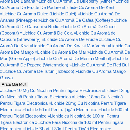
Aroma De Banana
»
Lichide Cu Aroma De Blueberry (Afine)
»
Lichide
Cu Aroma De Fructe De Padure
»
Lichide Cu Aroma De Kent
»
Lichide Cu Aroma Dulce (Lichide Dulci)
»
Lichide Cu Aromă De
Ananas (Pineapple)
»
Lichide Cu Aromă De Cafea (Coffee)
»
Lichide
Cu Aromă De Capsuni si Rodie
»
Lichide Cu Aromă De Cocos
(Coconut)
»
Lichide Cu Aromă De Cola
»
Lichide Cu Aromă de
Căpșuni (Strawberry)
»
Lichide Cu Aromă De Fructe
»
Lichide Cu
Aromă De Kiwi
»
Lichide Cu Aromă De Kiwi si Mar Verde
»
Lichide Cu
Aromă De Mango
»
Lichide Cu Aromă De Mar
»
Lichide Cu Aromă De
Mar (Green Apple)
»
Lichide Cu Aromă De Menta (Menthol)
»
Lichide
Cu Aromă De Pepene (Watermelon)
»
Lichide Cu Aromă De Red Bull
»
Lichide Cu Aromă De Tutun (Tobacco)
»
Lichide Cu Aromă Mango
Guava
Arată Mai Mult
»
Lichide 10 Mg Cu Nicotină Pentru Tigara Electronica
»
Lichide 12mg
Cu Nicotină Pentru Tigara Electronica
»
Lichide 18mg Cu Nicotină
Pentru Tigara Electronica
»
Lichide 20mg Cu Nicotină Pentru Tigara
Electronica
»
Lichide 50 ml Pentru Țigări Electronice
»
Lichide 500 ml
Pentru Țigări Electronice
»
Lichide cu Nicotină de 100 ml Pentru
Tigara Electronica
»
Lichide Fara Nicotină de 100 ml Pentru Tigara
Electronica
»
Lichide Shortfill 30ml Pentru Țigări Electronice