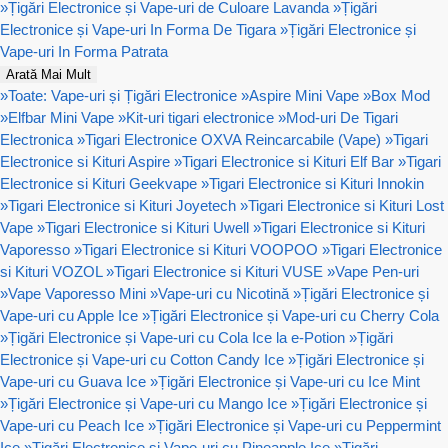
»
Țigări Electronice și Vape-uri de Culoare Lavanda
»
Țigări
Electronice și Vape-uri In Forma De Tigara
»
Țigări Electronice și
Vape-uri In Forma Patrata
Arată Mai Mult
»
Toate: Vape-uri și Țigări Electronice
»
Aspire Mini Vape
»
Box Mod
»
Elfbar Mini Vape
»
Kit-uri tigari electronice
»
Mod-uri De Tigari
Electronica
»
Tigari Electronice OXVA Reincarcabile (Vape)
»
Tigari
Electronice si Kituri Aspire
»
Tigari Electronice si Kituri Elf Bar
»
Tigari
Electronice si Kituri Geekvape
»
Tigari Electronice si Kituri Innokin
»
Tigari Electronice si Kituri Joyetech
»
Tigari Electronice si Kituri Lost
Vape
»
Tigari Electronice si Kituri Uwell
»
Tigari Electronice si Kituri
Vaporesso
»
Tigari Electronice si Kituri VOOPOO
»
Tigari Electronice
si Kituri VOZOL
»
Tigari Electronice si Kituri VUSE
»
Vape Pen-uri
»
Vape Vaporesso Mini
»
Vape-uri cu Nicotină
»
Țigări Electronice și
Vape-uri cu Apple Ice
»
Țigări Electronice și Vape-uri cu Cherry Cola
»
Țigări Electronice și Vape-uri cu Cola Ice la e-Potion
»
Țigări
Electronice și Vape-uri cu Cotton Candy Ice
»
Țigări Electronice și
Vape-uri cu Guava Ice
»
Țigări Electronice și Vape-uri cu Ice Mint
»
Țigări Electronice și Vape-uri cu Mango Ice
»
Țigări Electronice și
Vape-uri cu Peach Ice
»
Țigări Electronice și Vape-uri cu Peppermint
Ice
»
Țigări Electronice și Vape-uri cu Pineapple Ice
»
Țigări