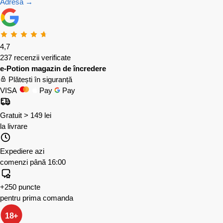
Adresă →
4,7
237 recenzii verificate
e-Potion magazin de încredere
Plătești în siguranță
VISA
Pay
Pay
Gratuit > 149 lei
la livrare
Expediere azi
comenzi până 16:00
+250 puncte
pentru prima comanda
18+