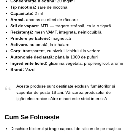
Concentrație nicotină:
20 mg/ml
Tip nicotină:
sare de nicotină
Capacitate:
2 ml
Aromă:
ananas cu efect de răcoare
Stil de vapare:
MTL — tragere strânsă, ca la o țigară
Rezistență:
mesh VAMT, integrată, neînlocuibilă
Prindere pe baterie:
magnetică
Activare:
automată, la inhalare
Corp:
transparent, cu nivelul lichidului la vedere
Autonomie declarată:
până la 1000 de pufuri
Ingrediente lichid:
glicerină vegetală, propilenglicol, arome
Brand:
Vozol
Aceste produse sunt destinate exclusiv fumătorilor și
vaperilor de peste 18 ani. Vânzarea produselor de
țigări electronice către minori este strict interzisă.
Cum Se Folosește
Deschide blisterul și trage capacul de silicon de pe muștiuc