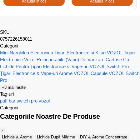
Adaugă în coș
Adaugă în coș
SKU
0757226159011
Categorii
Mini Narghilea Electronica
Tigari Electronice si Kituri VOZOL
Tigari
Electronice Vozol Reincarcabile (Vape) De Vanzare
Cartușe Cu
Lichide Pentru Țigări Electronice si Vape-uri
VOZOL Switch Pro
Țigări Electronice & Vape-uri
Arome VOZOL
Capsule VOZOL Switch
Pro
+3 mai multe
Tag-uri
puff bar
switch pro
vozol
Categorii
Categoriile Noastre De Produse
‹
Lichide & Arome
Lichide După Mărime
DIY & Arome Concentrate