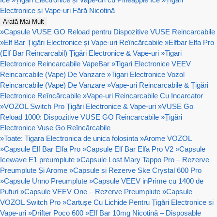
Electronice și Vape-uri Fără Nicotină
Arată Mai Mult
»
Capsule VUSE GO Reload pentru Dispozitive VUSE Reincarcabile
»
Elf Bar Țigări Electronice și Vape-uri Reîncărcabile
»
Elfbar Elfa Pro
(Elf Bar Reincarcabil) Țigări Electronice & Vape-uri
»
Tigari
Electronice Reincarcabile VapeBar
»
Tigari Electronice VEEV
Reincarcabile (Vape) De Vanzare
»
Tigari Electronice Vozol
Reincarcabile (Vape) De Vanzare
»
Vape-uri Reincarcabile & Țigări
Electronice Reîncărcabile
»
Vape-uri Reincarcabile Cu Incarcator
»
VOZOL Switch Pro Țigări Electronice & Vape-uri
»
VUSE Go
Reload 1000: Dispozitive VUSE GO Reincarcabile
»
Țigări
Electronice Vuse Go Reîncărcabile
»
Toate: Tigara Electronica de unica folosinta
»
Arome VOZOL
»
Capsule Elf Bar Elfa Pro
»
Capsule Elf Bar Elfa Pro V2
»
Capsule
Icewave E1 preumplute
»
Capsule Lost Mary Tappo Pro – Rezerve
Preumplute Și Arome
»
Capsule si Rezerve Ske Crystal 600 Pro
»
Capsule Unno Preumplute
»
Capsule VEEV inPrime cu 1400 de
Pufuri
»
Capsule VEEV One – Rezerve Preumplute
»
Capsule
VOZOL Switch Pro
»
Cartușe Cu Lichide Pentru Țigări Electronice si
Vape-uri
»
Drifter Poco 600
»
Elf Bar 10mg Nicotină – Disposable