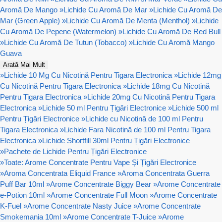
Aromă De Mango
»
Lichide Cu Aromă De Mar
»
Lichide Cu Aromă De
Mar (Green Apple)
»
Lichide Cu Aromă De Menta (Menthol)
»
Lichide
Cu Aromă De Pepene (Watermelon)
»
Lichide Cu Aromă De Red Bull
»
Lichide Cu Aromă De Tutun (Tobacco)
»
Lichide Cu Aromă Mango
Guava
Arată Mai Mult
»
Lichide 10 Mg Cu Nicotină Pentru Tigara Electronica
»
Lichide 12mg
Cu Nicotină Pentru Tigara Electronica
»
Lichide 18mg Cu Nicotină
Pentru Tigara Electronica
»
Lichide 20mg Cu Nicotină Pentru Tigara
Electronica
»
Lichide 50 ml Pentru Țigări Electronice
»
Lichide 500 ml
Pentru Țigări Electronice
»
Lichide cu Nicotină de 100 ml Pentru
Tigara Electronica
»
Lichide Fara Nicotină de 100 ml Pentru Tigara
Electronica
»
Lichide Shortfill 30ml Pentru Țigări Electronice
»
Pachete de Lichide Pentru Țigări Electronice
»
Toate: Arome Concentrate Pentru Vape Și Țigări Electronice
»
Aroma Concentrata Eliquid France
»
Aroma Concentrata Guerra
Puff Bar 10ml
»
Arome Concentrate Biggy Bear
»
Arome Concentrate
e-Potion 10ml
»
Arome Concentrate Full Moon
»
Arome Concentrate
K-Fuel
»
Arome Concentrate Nasty Juice
»
Arome Concentrate
Smokemania 10ml
»
Arome Concentrate T-Juice
»
Arome