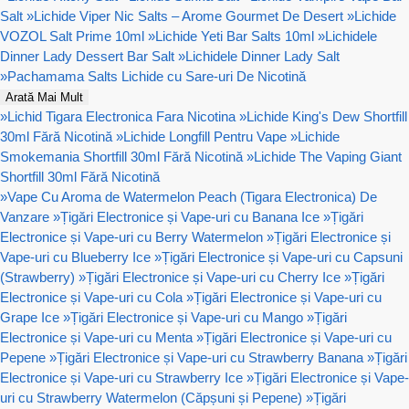
Salt
»
Lichide Viper Nic Salts – Arome Gourmet De Desert
»
Lichide
VOZOL Salt Prime 10ml
»
Lichide Yeti Bar Salts 10ml
»
Lichidele
Dinner Lady Dessert Bar Salt
»
Lichidele Dinner Lady Salt
»
Pachamama Salts Lichide cu Sare-uri De Nicotină
Arată Mai Mult
»
Lichid Tigara Electronica Fara Nicotina
»
Lichide King's Dew Shortfill
30ml Fără Nicotină
»
Lichide Longfill Pentru Vape
»
Lichide
Smokemania Shortfill 30ml Fără Nicotină
»
Lichide The Vaping Giant
Shortfill 30ml Fără Nicotină
»
Vape Cu Aroma de Watermelon Peach (Tigara Electronica) De
Vanzare
»
Țigări Electronice și Vape-uri cu Banana Ice
»
Țigări
Electronice și Vape-uri cu Berry Watermelon
»
Țigări Electronice și
Vape-uri cu Blueberry Ice
»
Țigări Electronice și Vape-uri cu Capsuni
(Strawberry)
»
Țigări Electronice și Vape-uri cu Cherry Ice
»
Țigări
Electronice și Vape-uri cu Cola
»
Țigări Electronice și Vape-uri cu
Grape Ice
»
Țigări Electronice și Vape-uri cu Mango
»
Țigări
Electronice și Vape-uri cu Menta
»
Țigări Electronice și Vape-uri cu
Pepene
»
Țigări Electronice și Vape-uri cu Strawberry Banana
»
Țigări
Electronice și Vape-uri cu Strawberry Ice
»
Țigări Electronice și Vape-
uri cu Strawberry Watermelon (Căpșuni și Pepene)
»
Țigări