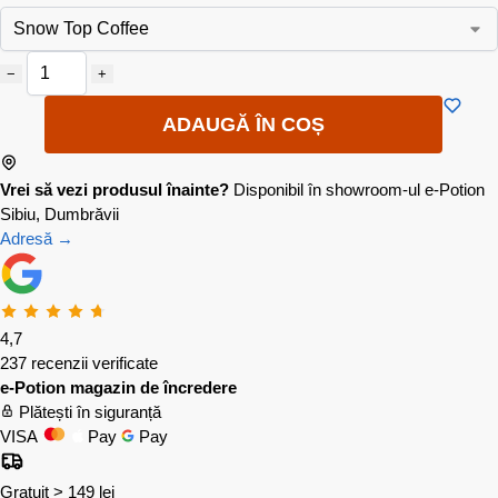
−
+
ADAUGĂ ÎN COȘ
Vrei să vezi produsul înainte?
Disponibil în showroom-ul e-Potion
Sibiu, Dumbrăvii
Adresă →
4,7
237 recenzii verificate
e-Potion magazin de încredere
Plătești în siguranță
VISA
Pay
Pay
Gratuit > 149 lei