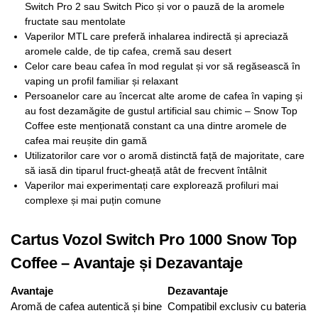
Switch Pro 2 sau Switch Pico și vor o pauză de la aromele
fructate sau mentolate
Vaperilor MTL care preferă inhalarea indirectă și apreciază
aromele calde, de tip cafea, cremă sau desert
Celor care beau cafea în mod regulat și vor să regăsească în
vaping un profil familiar și relaxant
Persoanelor care au încercat alte arome de cafea în vaping și
au fost dezamăgite de gustul artificial sau chimic – Snow Top
Coffee este menționată constant ca una dintre aromele de
cafea mai reușite din gamă
Utilizatorilor care vor o aromă distinctă față de majoritate, care
să iasă din tiparul fruct-gheață atât de frecvent întâlnit
Vaperilor mai experimentați care explorează profiluri mai
complexe și mai puțin comune
Cartus Vozol Switch Pro 1000 Snow Top
Coffee – Avantaje și Dezavantaje
Avantaje
Dezavantaje
Aromă de cafea autentică și bine
Compatibil exclusiv cu bateria