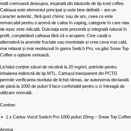
notă cremoasă deasupra, inspirată din băuturile de tip iced coffee.
Cafeaua este elementul principal și este bine definită – are un
caracter autentic, fără gust chimic sau de ars, ceea ce este
remarcabil pentru o aromă de cafea în vaping, categorie în care rata
de eșec este ridicată. Dulceața este prezentă și integrată natural în
profil, completând cafeaua fără să o acopere. Cine caută o
alternativă la aromele fructate sau mentolate și vrea ceva mai cald,
mai relaxat și mai neobișnuit în gama Switch Pro, va găsi Snow Top
Coffee o opțiune serioasă.
Lichidul conține săruri de nicotină la 20 mg/ml, potrivite pentru
inhalarea indirectă de tip MTL. Cartușul transparent din PCTG
permite verificarea nivelului de lichid rămas, iar autonomia declarată
de până la 1000 de pufuri îl face confortabil pentru o zi întreagă de
utilizare normală.
Contine:
1 x Cartus Vozol Switch Pro 1000 pufuri 20mg – Snow Top Coffee
Aroma