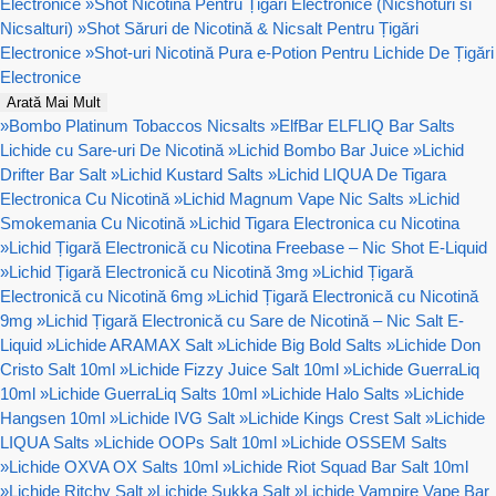
Electronice
»
Shot Nicotină Pentru Țigări Electronice (Nicshoturi si
Nicsalturi)
»
Shot Săruri de Nicotină & Nicsalt Pentru Țigări
Electronice
»
Shot-uri Nicotină Pura e-Potion Pentru Lichide De Țigări
Electronice
Arată Mai Mult
»
Bombo Platinum Tobaccos Nicsalts
»
ElfBar ELFLIQ Bar Salts
Lichide cu Sare-uri De Nicotină
»
Lichid Bombo Bar Juice
»
Lichid
Drifter Bar Salt
»
Lichid Kustard Salts
»
Lichid LIQUA De Tigara
Electronica Cu Nicotină
»
Lichid Magnum Vape Nic Salts
»
Lichid
Smokemania Cu Nicotină
»
Lichid Tigara Electronica cu Nicotina
»
Lichid Țigară Electronică cu Nicotina Freebase – Nic Shot E-Liquid
»
Lichid Țigară Electronică cu Nicotină 3mg
»
Lichid Țigară
Electronică cu Nicotină 6mg
»
Lichid Țigară Electronică cu Nicotină
9mg
»
Lichid Țigară Electronică cu Sare de Nicotină – Nic Salt E-
Liquid
»
Lichide ARAMAX Salt
»
Lichide Big Bold Salts
»
Lichide Don
Cristo Salt 10ml
»
Lichide Fizzy Juice Salt 10ml
»
Lichide GuerraLiq
10ml
»
Lichide GuerraLiq Salts 10ml
»
Lichide Halo Salts
»
Lichide
Hangsen 10ml
»
Lichide IVG Salt
»
Lichide Kings Crest Salt
»
Lichide
LIQUA Salts
»
Lichide OOPs Salt 10ml
»
Lichide OSSEM Salts
»
Lichide OXVA OX Salts 10ml
»
Lichide Riot Squad Bar Salt 10ml
»
Lichide Ritchy Salt
»
Lichide Sukka Salt
»
Lichide Vampire Vape Bar