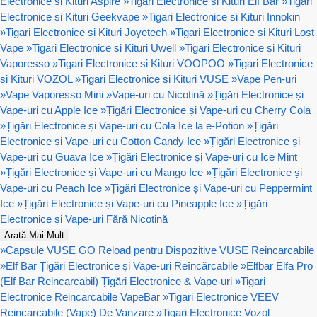
Electronice si Kituri Aspire
»
Tigari Electronice si Kituri Elf Bar
»
Tigari
Electronice si Kituri Geekvape
»
Tigari Electronice si Kituri Innokin
»
Tigari Electronice si Kituri Joyetech
»
Tigari Electronice si Kituri Lost
Vape
»
Tigari Electronice si Kituri Uwell
»
Tigari Electronice si Kituri
Vaporesso
»
Tigari Electronice si Kituri VOOPOO
»
Tigari Electronice
si Kituri VOZOL
»
Tigari Electronice si Kituri VUSE
»
Vape Pen-uri
»
Vape Vaporesso Mini
»
Vape-uri cu Nicotină
»
Țigări Electronice și
Vape-uri cu Apple Ice
»
Țigări Electronice și Vape-uri cu Cherry Cola
»
Țigări Electronice și Vape-uri cu Cola Ice la e-Potion
»
Țigări
Electronice și Vape-uri cu Cotton Candy Ice
»
Țigări Electronice și
Vape-uri cu Guava Ice
»
Țigări Electronice și Vape-uri cu Ice Mint
»
Țigări Electronice și Vape-uri cu Mango Ice
»
Țigări Electronice și
Vape-uri cu Peach Ice
»
Țigări Electronice și Vape-uri cu Peppermint
Ice
»
Țigări Electronice și Vape-uri cu Pineapple Ice
»
Țigări
Electronice și Vape-uri Fără Nicotină
Arată Mai Mult
»
Capsule VUSE GO Reload pentru Dispozitive VUSE Reincarcabile
»
Elf Bar Țigări Electronice și Vape-uri Reîncărcabile
»
Elfbar Elfa Pro
(Elf Bar Reincarcabil) Țigări Electronice & Vape-uri
»
Tigari
Electronice Reincarcabile VapeBar
»
Tigari Electronice VEEV
Reincarcabile (Vape) De Vanzare
»
Tigari Electronice Vozol