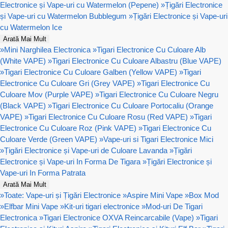
Electronice și Vape-uri cu Watermelon (Pepene)
»
Țigări Electronice
și Vape-uri cu Watermelon Bubblegum
»
Țigări Electronice și Vape-uri
cu Watermelon Ice
Arată Mai Mult
»
Mini Narghilea Electronica
»
Tigari Electronice Cu Culoare Alb
(White VAPE)
»
Tigari Electronice Cu Culoare Albastru (Blue VAPE)
»
Tigari Electronice Cu Culoare Galben (Yellow VAPE)
»
Tigari
Electronice Cu Culoare Gri (Grey VAPE)
»
Tigari Electronice Cu
Culoare Mov (Purple VAPE)
»
Tigari Electronice Cu Culoare Negru
(Black VAPE)
»
Tigari Electronice Cu Culoare Portocaliu (Orange
VAPE)
»
Tigari Electronice Cu Culoare Rosu (Red VAPE)
»
Tigari
Electronice Cu Culoare Roz (Pink VAPE)
»
Tigari Electronice Cu
Culoare Verde (Green VAPE)
»
Vape-uri si Tigari Electronice Mici
»
Țigări Electronice și Vape-uri de Culoare Lavanda
»
Țigări
Electronice și Vape-uri In Forma De Tigara
»
Țigări Electronice și
Vape-uri In Forma Patrata
Arată Mai Mult
»
Toate: Vape-uri și Țigări Electronice
»
Aspire Mini Vape
»
Box Mod
»
Elfbar Mini Vape
»
Kit-uri tigari electronice
»
Mod-uri De Tigari
Electronica
»
Tigari Electronice OXVA Reincarcabile (Vape)
»
Tigari