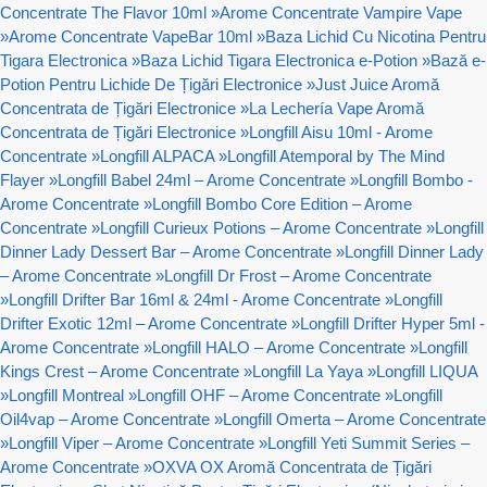
Concentrate The Flavor 10ml
»
Arome Concentrate Vampire Vape
»
Arome Concentrate VapeBar 10ml
»
Baza Lichid Cu Nicotina Pentru
Tigara Electronica
»
Baza Lichid Tigara Electronica e-Potion
»
Bază e-
Potion Pentru Lichide De Țigări Electronice
»
Just Juice Aromă
Concentrata de Țigări Electronice
»
La Lechería Vape Aromă
Concentrata de Țigări Electronice
»
Longfill Aisu 10ml - Arome
Concentrate
»
Longfill ALPACA
»
Longfill Atemporal by The Mind
Flayer
»
Longfill Babel 24ml – Arome Concentrate
»
Longfill Bombo -
Arome Concentrate
»
Longfill Bombo Core Edition – Arome
Concentrate
»
Longfill Curieux Potions – Arome Concentrate
»
Longfill
Dinner Lady Dessert Bar – Arome Concentrate
»
Longfill Dinner Lady
– Arome Concentrate
»
Longfill Dr Frost – Arome Concentrate
»
Longfill Drifter Bar 16ml & 24ml - Arome Concentrate
»
Longfill
Drifter Exotic 12ml – Arome Concentrate
»
Longfill Drifter Hyper 5ml -
Arome Concentrate
»
Longfill HALO – Arome Concentrate
»
Longfill
Kings Crest – Arome Concentrate
»
Longfill La Yaya
»
Longfill LIQUA
»
Longfill Montreal
»
Longfill OHF – Arome Concentrate
»
Longfill
Oil4vap – Arome Concentrate
»
Longfill Omerta – Arome Concentrate
»
Longfill Viper – Arome Concentrate
»
Longfill Yeti Summit Series –
Arome Concentrate
»
OXVA OX Aromă Concentrata de Țigări