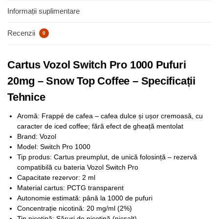
Informații suplimentare
Recenzii
0
Cartus Vozol Switch Pro 1000 Pufuri
20mg – Snow Top Coffee – Specificații
Tehnice
Aromă: Frappé de cafea – cafea dulce și ușor cremoasă, cu
caracter de iced coffee; fără efect de gheață mentolat
Brand: Vozol
Model: Switch Pro 1000
Tip produs: Cartus preumplut, de unică folosință – rezervă
compatibilă cu bateria Vozol Switch Pro
Capacitate rezervor: 2 ml
Material cartus: PCTG transparent
Autonomie estimată: până la 1000 de pufuri
Concentrație nicotină: 20 mg/ml (2%)
Tip nicotină: Săruri de nicotină (nicsalt)