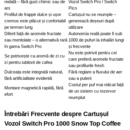
redată – fără gust chimic sau de
Vozol Switch Pro / Switch
ars
Pico
Profilul de frappé dulce și ușor
Cartușul nu se reumple –
cremos este plăcut și confortabil
generează deșeuri după
pe termen lung
utilizare
Diferit față de aromele fructate
Autonomia reală poate fi sub
sau mentolate – o alternativă rară
1000 de pufuri la inhalări lungi
în gama Switch Pro
și frecvente
Nu este potrivit pentru cei
Se potrivește ca aromă de zi cu
care preferă aromele fructate
zi pentru iubitorii de cafea
sau profilurile fresh
Dulceața este integrată natural,
Fără reglare a fluxului de aer
fără artificialitate evidentă
sau a puterii
Costul per puf mai ridicat față
Montare magnetică rapidă, fără
de un sistem cu rezervor
efort
reumplut
Întrebări Frecvente despre Cartușul
Vozol Switch Pro 1000 Snow Top Coffee