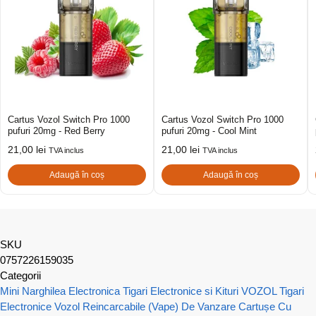
Cartus Vozol Switch Pro 1000
Cartus Vozol Switch Pro 1000
pufuri 20mg - Red Berry
pufuri 20mg - Cool Mint
21,00
lei
21,00
lei
TVA inclus
TVA inclus
Adaugă în coș
Adaugă în coș
SKU
0757226159035
Categorii
Mini Narghilea Electronica
Tigari Electronice si Kituri VOZOL
Tigari
Electronice Vozol Reincarcabile (Vape) De Vanzare
Cartușe Cu