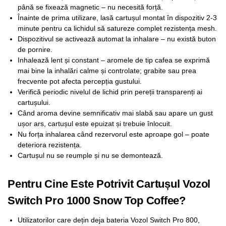
până se fixează magnetic – nu necesită forță.
Înainte de prima utilizare, lasă cartușul montat în dispozitiv 2-3
minute pentru ca lichidul să satureze complet rezistența mesh.
Dispozitivul se activează automat la inhalare – nu există buton
de pornire.
Inhalează lent și constant – aromele de tip cafea se exprimă
mai bine la inhalări calme și controlate; grabite sau prea
frecvente pot afecta percepția gustului.
Verifică periodic nivelul de lichid prin pereții transparenți ai
cartușului.
Când aroma devine semnificativ mai slabă sau apare un gust
ușor ars, cartușul este epuizat și trebuie înlocuit.
Nu forța inhalarea când rezervorul este aproape gol – poate
deteriora rezistența.
Cartușul nu se reumple și nu se demontează.
Pentru Cine Este Potrivit Cartușul Vozol
Switch Pro 1000 Snow Top Coffee?
Utilizatorilor care dețin deja bateria Vozol Switch Pro 800,