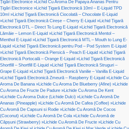
Țigări Electronice
»
Lichid Cu Aroma De Papaya Ananas Pentru
Țigări Electronice
»
Lichid Țigară Electronică 10ml – E-Liquid TPD
10ml
»
Lichid Țigară Electronică Ciocolată – Chocolate E-Liquid
»
Lichid Țigară Electronică Cireșe – Cherry E-Liquid
»
Lichid Țigară
Electronică DTL – Direct To Lung E-Liquid
»
Lichid Țigară Electronică
Lămâie – Lemon E-Liquid
»
Lichid Țigară Electronică Mentol –
Menthol E-Liquid
»
Lichid Țigară Electronică MTL – Mouth to Lung E-
Liquid
»
Lichid Țigară Electronică pentru Pod – Pod System E-Liquid
»
Lichid Țigară Electronică Piersică – Peach E-Liquid
»
Lichid Țigară
Electronică Portocală – Orange E-Liquid
»
Lichid Țigară Electronică
Shortfill – Shortfill E-Liquid
»
Lichid Țigară Electronică Struguri –
Grape E-Liquid
»
Lichid Țigară Electronică Vanilie – Vanilla E-Liquid
»
Lichid Țigară Electronică Zmeură – Raspberry E-Liquid
»
Lichide Cu
Aroma De Banana
»
Lichide Cu Aroma De Blueberry (Afine)
»
Lichide
Cu Aroma De Fructe De Padure
»
Lichide Cu Aroma De Kent
»
Lichide Cu Aroma Dulce (Lichide Dulci)
»
Lichide Cu Aromă De
Ananas (Pineapple)
»
Lichide Cu Aromă De Cafea (Coffee)
»
Lichide
Cu Aromă De Capsuni si Rodie
»
Lichide Cu Aromă De Cocos
(Coconut)
»
Lichide Cu Aromă De Cola
»
Lichide Cu Aromă de
Căpșuni (Strawberry)
»
Lichide Cu Aromă De Fructe
»
Lichide Cu
Aromă De Kiwi
»
Lichide Cu Aromă De Kiwi si Mar Verde
»
Lichide Cu