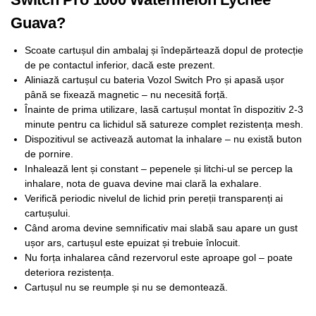
Guava?
Scoate cartușul din ambalaj și îndepărtează dopul de protecție
de pe contactul inferior, dacă este prezent.
Aliniază cartușul cu bateria Vozol Switch Pro și apasă ușor
până se fixează magnetic – nu necesită forță.
Înainte de prima utilizare, lasă cartușul montat în dispozitiv 2-3
minute pentru ca lichidul să satureze complet rezistența mesh.
Dispozitivul se activează automat la inhalare – nu există buton
de pornire.
Inhalează lent și constant – pepenele și litchi-ul se percep la
inhalare, nota de guava devine mai clară la exhalare.
Verifică periodic nivelul de lichid prin pereții transparenți ai
cartușului.
Când aroma devine semnificativ mai slabă sau apare un gust
ușor ars, cartușul este epuizat și trebuie înlocuit.
Nu forța inhalarea când rezervorul este aproape gol – poate
deteriora rezistența.
Cartușul nu se reumple și nu se demontează.