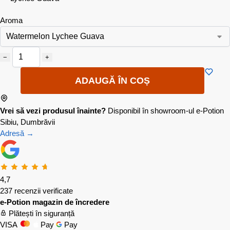
Aroma
−
+
ADAUGĂ ÎN COȘ
Vrei să vezi produsul înainte?
Disponibil în showroom-ul e-Potion
Sibiu, Dumbrăvii
Adresă →
4,7
237 recenzii verificate
e-Potion magazin de încredere
Plătești în siguranță
VISA
Pay
Pay