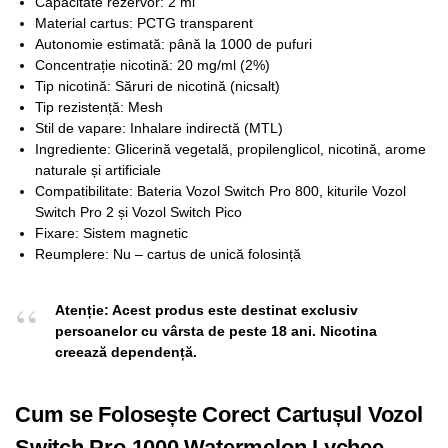
Capacitate rezervor: 2 ml
Material cartus: PCTG transparent
Autonomie estimată: până la 1000 de pufuri
Concentrație nicotină: 20 mg/ml (2%)
Tip nicotină: Săruri de nicotină (nicsalt)
Tip rezistență: Mesh
Stil de vapare: Inhalare indirectă (MTL)
Ingrediente: Glicerină vegetală, propilenglicol, nicotină, arome
naturale și artificiale
Compatibilitate: Bateria Vozol Switch Pro 800, kiturile Vozol
Switch Pro 2 și Vozol Switch Pico
Fixare: Sistem magnetic
Reumplere: Nu – cartus de unică folosință
Atenție: Acest produs este destinat exclusiv
persoanelor cu vârsta de peste 18 ani. Nicotina
creează dependență.
Cum se Folosește Corect Cartușul Vozol
Switch Pro 1000 Watermelon Lychee