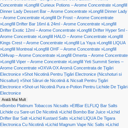
Concentrate
»
Longfill Curieux Potions – Arome Concentrate
»
Longfill
Dinner Lady Dessert Bar – Arome Concentrate
»
Longfill Dinner Lady
– Arome Concentrate
»
Longfill Dr Frost – Arome Concentrate
»
Longfill Drifter Bar 16ml & 24ml - Arome Concentrate
»
Longfill
Drifter Exotic 12ml – Arome Concentrate
»
Longfill Drifter Hyper 5ml -
Arome Concentrate
»
Longfill HALO – Arome Concentrate
»
Longfill
Kings Crest – Arome Concentrate
»
Longfill La Yaya
»
Longfill LIQUA
»
Longfill Montreal
»
Longfill OHF – Arome Concentrate
»
Longfill
Oil4vap – Arome Concentrate
»
Longfill Omerta – Arome Concentrate
»
Longfill Viper – Arome Concentrate
»
Longfill Yeti Summit Series –
Arome Concentrate
»
OXVA OX Aromă Concentrata de Țigări
Electronice
»
Shot Nicotină Pentru Țigări Electronice (Nicshoturi si
Nicsalturi)
»
Shot Săruri de Nicotină & Nicsalt Pentru Țigări
Electronice
»
Shot-uri Nicotină Pura e-Potion Pentru Lichide De Țigări
Electronice
Arată Mai Mult
»
Bombo Platinum Tobaccos Nicsalts
»
ElfBar ELFLIQ Bar Salts
Lichide cu Sare-uri De Nicotină
»
Lichid Bombo Bar Juice
»
Lichid
Drifter Bar Salt
»
Lichid Kustard Salts
»
Lichid LIQUA De Tigara
Electronica Cu Nicotină
»
Lichid Magnum Vape Nic Salts
»
Lichid