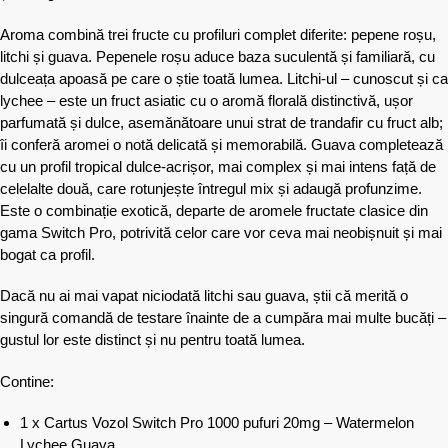
Aroma combină trei fructe cu profiluri complet diferite: pepene roșu,
litchi și guava. Pepenele roșu aduce baza suculentă și familiară, cu
dulceața apoasă pe care o știe toată lumea. Litchi-ul – cunoscut și ca
lychee – este un fruct asiatic cu o aromă florală distinctivă, ușor
parfumată și dulce, asemănătoare unui strat de trandafir cu fruct alb;
îi conferă aromei o notă delicată și memorabilă. Guava completează
cu un profil tropical dulce-acrișor, mai complex și mai intens față de
celelalte două, care rotunjește întregul mix și adaugă profunzime.
Este o combinație exotică, departe de aromele fructate clasice din
gama Switch Pro, potrivită celor care vor ceva mai neobișnuit și mai
bogat ca profil.
Dacă nu ai mai vapat niciodată litchi sau guava, știi că merită o
singură comandă de testare înainte de a cumpăra mai multe bucăți –
gustul lor este distinct și nu pentru toată lumea.
Contine:
1 x Cartus Vozol Switch Pro 1000 pufuri 20mg – Watermelon
Lychee Guava