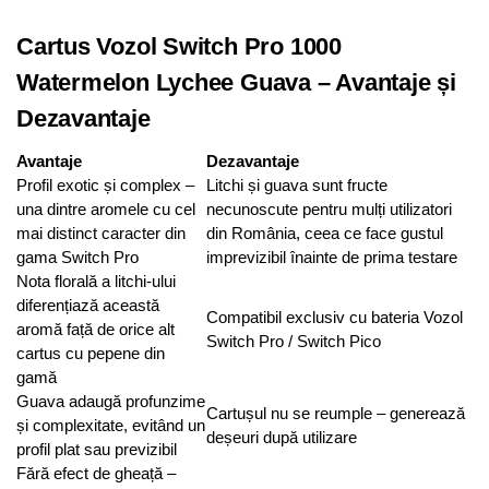
Cartus Vozol Switch Pro 1000
Watermelon Lychee Guava – Avantaje și
Dezavantaje
Avantaje
Dezavantaje
Profil exotic și complex –
Litchi și guava sunt fructe
una dintre aromele cu cel
necunoscute pentru mulți utilizatori
mai distinct caracter din
din România, ceea ce face gustul
gama Switch Pro
imprevizibil înainte de prima testare
Nota florală a litchi-ului
diferențiază această
Compatibil exclusiv cu bateria Vozol
aromă față de orice alt
Switch Pro / Switch Pico
cartus cu pepene din
gamă
Guava adaugă profunzime
Cartușul nu se reumple – generează
și complexitate, evitând un
deșeuri după utilizare
profil plat sau previzibil
Fără efect de gheață –