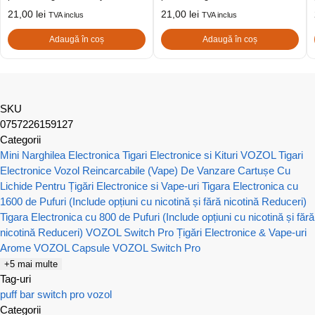
21,00
lei
21,00
lei
TVA inclus
TVA inclus
Adaugă în coș
Adaugă în coș
SKU
0757226159127
Categorii
Mini Narghilea Electronica
Tigari Electronice si Kituri VOZOL
Tigari
Electronice Vozol Reincarcabile (Vape) De Vanzare
Cartușe Cu
Lichide Pentru Țigări Electronice si Vape-uri
Tigara Electronica cu
1600 de Pufuri (Include opțiuni cu nicotină și fără nicotină Reduceri)
Tigara Electronica cu 800 de Pufuri (Include opțiuni cu nicotină și fără
nicotină Reduceri)
VOZOL Switch Pro Țigări Electronice & Vape-uri
Arome VOZOL
Capsule VOZOL Switch Pro
+5 mai multe
Tag-uri
puff bar
switch pro
vozol
Categorii