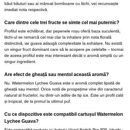
băut băuturi sau ai mâncat bomboane cu litchi, vei recunoaște
imediat nota respectivă.
Care dintre cele trei fructe se simte cel mai puternic?
Profilul este echilibrat, dar pepenele roșu oferă baza suculentă,
litchi-ul se remarcă cel mai clar la inhalare prin nota florală
distinctivă, iar guava adaugă complexitate la exhalare. Nu există
un singur fruct dominant care să le acopere pe celelalte – tocmai
de aceea profilul este mai interesant decât o aromă simplă cu un
singur ingredient.
Are efect de gheață sau mentol această aromă?
Nu. Watermelon Lychee Guava este o aromă complet lipsită de
gheață sau mentol. Orice notă de prospețime vine din caracterul
natural al fructelor, nu dintr-un aditiv de tip ice. Este un profil cald
și tropical, de la primul la ultimul puf.
Cu ce dispozitive este compatibil cartușul Watermelon
Lychee Guava?
Este compatibil exclusiv cu bateria Vozol Switch Pro 800, kiturile