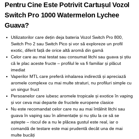
Pentru Cine Este Potrivit Cartușul Vozol
Switch Pro 1000 Watermelon Lychee
Guava?
Utilizatorilor care dețin deja bateria Vozol Switch Pro 800,
Switch Pro 2 sau Switch Pico și vor să exploreze un profil
exotic, diferit față de orice altă aromă din gamă
Celor care au mai testat sau consumat litchi sau guava și știu
că le plac aceste fructe – profilul le va fi familiar și plăcut
imediat
Vaperilor MTL care preferă inhalarea indirectă și apreciază
aromele complexe cu mai multe straturi, nu profiluri simple cu
un singur fruct
Persoanelor care iubesc aromele tropicale și exotice în vaping
și vor ceva mai departe de fructele europene clasice
Nu este recomandat celor care nu au mai întâlnit litchi sau
guava în vaping sau în alimentație și nu știu la ce să se
aștepte – riscul de a nu le plăcea gustul este real, iar o
comandă de testare este mai prudentă decât una de mai
multe bucăți