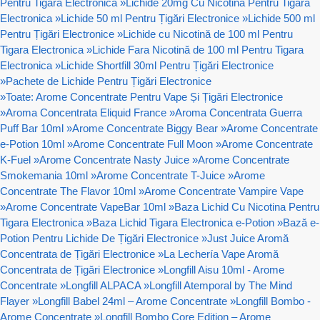
Pentru Tigara Electronica
»
Lichide 20mg Cu Nicotină Pentru Tigara
Electronica
»
Lichide 50 ml Pentru Țigări Electronice
»
Lichide 500 ml
Pentru Țigări Electronice
»
Lichide cu Nicotină de 100 ml Pentru
Tigara Electronica
»
Lichide Fara Nicotină de 100 ml Pentru Tigara
Electronica
»
Lichide Shortfill 30ml Pentru Țigări Electronice
»
Pachete de Lichide Pentru Țigări Electronice
»
Toate: Arome Concentrate Pentru Vape Și Țigări Electronice
»
Aroma Concentrata Eliquid France
»
Aroma Concentrata Guerra
Puff Bar 10ml
»
Arome Concentrate Biggy Bear
»
Arome Concentrate
e-Potion 10ml
»
Arome Concentrate Full Moon
»
Arome Concentrate
K-Fuel
»
Arome Concentrate Nasty Juice
»
Arome Concentrate
Smokemania 10ml
»
Arome Concentrate T-Juice
»
Arome
Concentrate The Flavor 10ml
»
Arome Concentrate Vampire Vape
»
Arome Concentrate VapeBar 10ml
»
Baza Lichid Cu Nicotina Pentru
Tigara Electronica
»
Baza Lichid Tigara Electronica e-Potion
»
Bază e-
Potion Pentru Lichide De Țigări Electronice
»
Just Juice Aromă
Concentrata de Țigări Electronice
»
La Lechería Vape Aromă
Concentrata de Țigări Electronice
»
Longfill Aisu 10ml - Arome
Concentrate
»
Longfill ALPACA
»
Longfill Atemporal by The Mind
Flayer
»
Longfill Babel 24ml – Arome Concentrate
»
Longfill Bombo -
Arome Concentrate
»
Longfill Bombo Core Edition – Arome