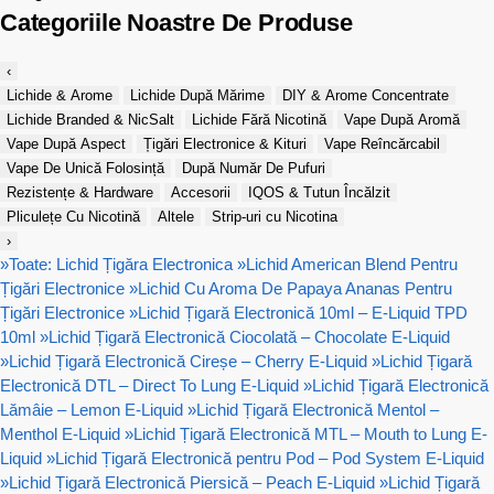
Categoriile Noastre De Produse
‹
Lichide & Arome
Lichide După Mărime
DIY & Arome Concentrate
Lichide Branded & NicSalt
Lichide Fără Nicotină
Vape După Aromă
Vape După Aspect
Țigări Electronice & Kituri
Vape Reîncărcabil
Vape De Unică Folosință
După Număr De Pufuri
Rezistențe & Hardware
Accesorii
IQOS & Tutun Încălzit
Pliculețe Cu Nicotină
Altele
Strip-uri cu Nicotina
›
»
Toate: Lichid Țigăra Electronica
»
Lichid American Blend Pentru
Țigări Electronice
»
Lichid Cu Aroma De Papaya Ananas Pentru
Țigări Electronice
»
Lichid Țigară Electronică 10ml – E-Liquid TPD
10ml
»
Lichid Țigară Electronică Ciocolată – Chocolate E-Liquid
»
Lichid Țigară Electronică Cireșe – Cherry E-Liquid
»
Lichid Țigară
Electronică DTL – Direct To Lung E-Liquid
»
Lichid Țigară Electronică
Lămâie – Lemon E-Liquid
»
Lichid Țigară Electronică Mentol –
Menthol E-Liquid
»
Lichid Țigară Electronică MTL – Mouth to Lung E-
Liquid
»
Lichid Țigară Electronică pentru Pod – Pod System E-Liquid
»
Lichid Țigară Electronică Piersică – Peach E-Liquid
»
Lichid Țigară