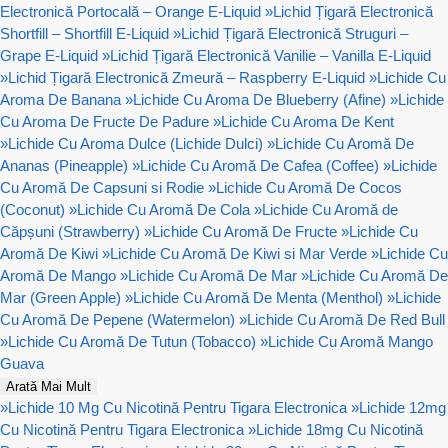
Electronică Portocală – Orange E-Liquid
»
Lichid Țigară Electronică
Shortfill – Shortfill E-Liquid
»
Lichid Țigară Electronică Struguri –
Grape E-Liquid
»
Lichid Țigară Electronică Vanilie – Vanilla E-Liquid
»
Lichid Țigară Electronică Zmeură – Raspberry E-Liquid
»
Lichide Cu
Aroma De Banana
»
Lichide Cu Aroma De Blueberry (Afine)
»
Lichide
Cu Aroma De Fructe De Padure
»
Lichide Cu Aroma De Kent
»
Lichide Cu Aroma Dulce (Lichide Dulci)
»
Lichide Cu Aromă De
Ananas (Pineapple)
»
Lichide Cu Aromă De Cafea (Coffee)
»
Lichide
Cu Aromă De Capsuni si Rodie
»
Lichide Cu Aromă De Cocos
(Coconut)
»
Lichide Cu Aromă De Cola
»
Lichide Cu Aromă de
Căpșuni (Strawberry)
»
Lichide Cu Aromă De Fructe
»
Lichide Cu
Aromă De Kiwi
»
Lichide Cu Aromă De Kiwi si Mar Verde
»
Lichide Cu
Aromă De Mango
»
Lichide Cu Aromă De Mar
»
Lichide Cu Aromă De
Mar (Green Apple)
»
Lichide Cu Aromă De Menta (Menthol)
»
Lichide
Cu Aromă De Pepene (Watermelon)
»
Lichide Cu Aromă De Red Bull
»
Lichide Cu Aromă De Tutun (Tobacco)
»
Lichide Cu Aromă Mango
Guava
Arată Mai Mult
»
Lichide 10 Mg Cu Nicotină Pentru Tigara Electronica
»
Lichide 12mg
Cu Nicotină Pentru Tigara Electronica
»
Lichide 18mg Cu Nicotină