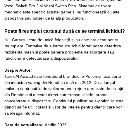
Vozol Switch Pro 2 și Vozol Switch Pico. Sistemul de fixare
magnetic este specific acestei game și nu funcționează cu alte
dispozitive sau baterii de la alți producători.
Poate fi reumplut cartușul după ce se termină lichidul?
Nu. Cartușul este de unică folosință și nu este proiectat pentru
reumplere. Tentativa de a introduce lichid forțat poate deteriora
rezistența mesh și poate genera probleme de scurgere sau
funcționare defectuoasă a dispozitivului.
Despre Autor:
Tarek Al Awwad este fondatorul brandului e-Potion și face parte
din industria vaping din România încă din 2012. De-a lungul
anilor, a contribuit la dezvoltarea unor rețete apreciate de clienții
din România și a testat direct numeroase lichide, arome
concentrate și dispozitive. Conținutul publicat pe e-potion.ro este
gândit să fie util, corect și ușor de înțeles pentru clienții care vor
să aleagă informat.
Data de actualizare:
Aprilie 2026