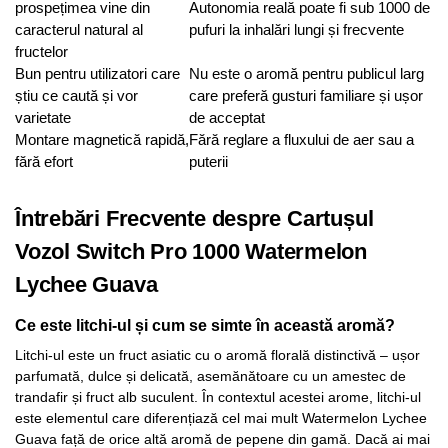
prospețimea vine din
Autonomia reală poate fi sub 1000 de
caracterul natural al
pufuri la inhalări lungi și frecvente
fructelor
Bun pentru utilizatori care
Nu este o aromă pentru publicul larg
știu ce caută și vor
care preferă gusturi familiare și ușor
varietate
de acceptat
Montare magnetică rapidă,
Fără reglare a fluxului de aer sau a
fără efort
puterii
Întrebări Frecvente despre Cartușul
Vozol Switch Pro 1000 Watermelon
Lychee Guava
Ce este litchi-ul și cum se simte în această aromă?
Litchi-ul este un fruct asiatic cu o aromă florală distinctivă – ușor
parfumată, dulce și delicată, asemănătoare cu un amestec de
trandafir și fruct alb suculent. În contextul acestei arome, litchi-ul
este elementul care diferențiază cel mai mult Watermelon Lychee
Guava față de orice altă aromă de pepene din gamă. Dacă ai mai