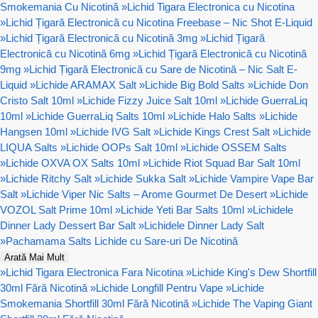
Smokemania Cu Nicotină
»
Lichid Tigara Electronica cu Nicotina
»
Lichid Țigară Electronică cu Nicotina Freebase – Nic Shot E-Liquid
»
Lichid Țigară Electronică cu Nicotină 3mg
»
Lichid Țigară
Electronică cu Nicotină 6mg
»
Lichid Țigară Electronică cu Nicotină
9mg
»
Lichid Țigară Electronică cu Sare de Nicotină – Nic Salt E-
Liquid
»
Lichide ARAMAX Salt
»
Lichide Big Bold Salts
»
Lichide Don
Cristo Salt 10ml
»
Lichide Fizzy Juice Salt 10ml
»
Lichide GuerraLiq
10ml
»
Lichide GuerraLiq Salts 10ml
»
Lichide Halo Salts
»
Lichide
Hangsen 10ml
»
Lichide IVG Salt
»
Lichide Kings Crest Salt
»
Lichide
LIQUA Salts
»
Lichide OOPs Salt 10ml
»
Lichide OSSEM Salts
»
Lichide OXVA OX Salts 10ml
»
Lichide Riot Squad Bar Salt 10ml
»
Lichide Ritchy Salt
»
Lichide Sukka Salt
»
Lichide Vampire Vape Bar
Salt
»
Lichide Viper Nic Salts – Arome Gourmet De Desert
»
Lichide
VOZOL Salt Prime 10ml
»
Lichide Yeti Bar Salts 10ml
»
Lichidele
Dinner Lady Dessert Bar Salt
»
Lichidele Dinner Lady Salt
»
Pachamama Salts Lichide cu Sare-uri De Nicotină
Arată Mai Mult
»
Lichid Tigara Electronica Fara Nicotina
»
Lichide King's Dew Shortfill
30ml Fără Nicotină
»
Lichide Longfill Pentru Vape
»
Lichide
Smokemania Shortfill 30ml Fără Nicotină
»
Lichide The Vaping Giant