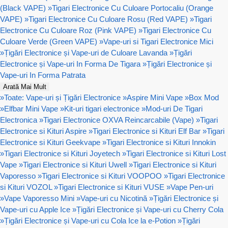
(Black VAPE)
»
Tigari Electronice Cu Culoare Portocaliu (Orange
VAPE)
»
Tigari Electronice Cu Culoare Rosu (Red VAPE)
»
Tigari
Electronice Cu Culoare Roz (Pink VAPE)
»
Tigari Electronice Cu
Culoare Verde (Green VAPE)
»
Vape-uri si Tigari Electronice Mici
»
Țigări Electronice și Vape-uri de Culoare Lavanda
»
Țigări
Electronice și Vape-uri In Forma De Tigara
»
Țigări Electronice și
Vape-uri In Forma Patrata
Arată Mai Mult
»
Toate: Vape-uri și Țigări Electronice
»
Aspire Mini Vape
»
Box Mod
»
Elfbar Mini Vape
»
Kit-uri tigari electronice
»
Mod-uri De Tigari
Electronica
»
Tigari Electronice OXVA Reincarcabile (Vape)
»
Tigari
Electronice si Kituri Aspire
»
Tigari Electronice si Kituri Elf Bar
»
Tigari
Electronice si Kituri Geekvape
»
Tigari Electronice si Kituri Innokin
»
Tigari Electronice si Kituri Joyetech
»
Tigari Electronice si Kituri Lost
Vape
»
Tigari Electronice si Kituri Uwell
»
Tigari Electronice si Kituri
Vaporesso
»
Tigari Electronice si Kituri VOOPOO
»
Tigari Electronice
si Kituri VOZOL
»
Tigari Electronice si Kituri VUSE
»
Vape Pen-uri
»
Vape Vaporesso Mini
»
Vape-uri cu Nicotină
»
Țigări Electronice și
Vape-uri cu Apple Ice
»
Țigări Electronice și Vape-uri cu Cherry Cola
»
Țigări Electronice și Vape-uri cu Cola Ice la e-Potion
»
Țigări