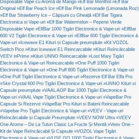
Disposable Vape cu Aromă de Mango
»
Elf Bar Menthol
»
Elf Bar
Original
»
Elf Bar Peach Ice
»
Elf Bar Pink Lemonade (Limonada Roz)
»
Elf Bar Strawberry Ice – Căpșuni cu Gheață
»
Elf Bar Tigara
Electronica si Vape-uri
»
Elf Bar Watermelon – Pepene Verde
Disposable Vape
»
ElfBar 1000 Țigări Electronice & Vape-uri
»
ElfBar
600 V2 Țigări Electronice & Vape-uri
»
ElfBar 600 Țigări Electronice &
Vape-uri
»
Icewave E1 Kituri si Capsule preumplute
»
Kit VOZOL
Switch Pico
»
Kituri Icewave E1 Reincarcabile
»
Kituri Reîncărcabile
VEEV inPrime
»
Kituri UNNO Reincarcabile
»
Lost Mary Țigări
Electronice & Vape-uri Reincarcabile
»
One Puff 1000 Țigări
Electronice & Vape-uri
»
One Puff 800 Țigări Electronice & Vape-uri
»
One Puff Țigări Electronice & Vape-uri
»
Rezerve Elf Bar Elfa Pro
»
Ske Crystal 600 Pro Țigări Electronice & Vape-uri
»
UNNO Kituri si
Capsule preumplute
»
VAAL AOP Bar 1000 Țigări Electronice &
Vape-uri
»
VAAL Vape Țigări Electronice & Vape-uri
»
VapeBar Pro
Capsule Si Rezerve
»
VapeBar Pro Kituri si Baterii Reincarcabile
»
Vapebar Pro Țigări Electronice & Vape-uri
»
VEEV - Vape-uri
Reîncărcabile și Capsule Preumplute
»
VEEV NOW Ultra
»
VEEV
One Arome – De La Tutun Clasic La Fructe Și Mentă
»
Veev One –
Kit de Vape Reîncărcabil Și Capsule
»
VOZOL Vape Țigări
Electronice & Vape-uri
»
VUSE GO 1000 Țigări Electronice & Vape-