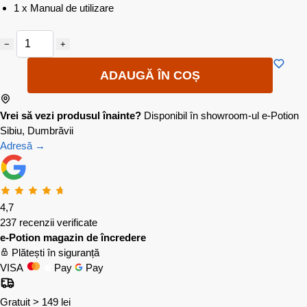
1 x Manual de utilizare
−
+
ADAUGĂ ÎN COȘ
Vrei să vezi produsul înainte?
Disponibil în showroom-ul e-Potion
Sibiu, Dumbrăvii
Adresă →
4,7
237 recenzii verificate
e-Potion magazin de încredere
Plătești în siguranță
VISA
Pay
Pay
Gratuit > 149 lei