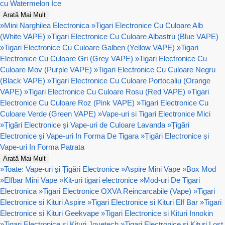
cu Watermelon Ice
Arată Mai Mult
»
Mini Narghilea Electronica
»
Tigari Electronice Cu Culoare Alb
(White VAPE)
»
Tigari Electronice Cu Culoare Albastru (Blue VAPE)
»
Tigari Electronice Cu Culoare Galben (Yellow VAPE)
»
Tigari
Electronice Cu Culoare Gri (Grey VAPE)
»
Tigari Electronice Cu
Culoare Mov (Purple VAPE)
»
Tigari Electronice Cu Culoare Negru
(Black VAPE)
»
Tigari Electronice Cu Culoare Portocaliu (Orange
VAPE)
»
Tigari Electronice Cu Culoare Rosu (Red VAPE)
»
Tigari
Electronice Cu Culoare Roz (Pink VAPE)
»
Tigari Electronice Cu
Culoare Verde (Green VAPE)
»
Vape-uri si Tigari Electronice Mici
»
Țigări Electronice și Vape-uri de Culoare Lavanda
»
Țigări
Electronice și Vape-uri In Forma De Tigara
»
Țigări Electronice și
Vape-uri In Forma Patrata
Arată Mai Mult
»
Toate: Vape-uri și Țigări Electronice
»
Aspire Mini Vape
»
Box Mod
»
Elfbar Mini Vape
»
Kit-uri tigari electronice
»
Mod-uri De Tigari
Electronica
»
Tigari Electronice OXVA Reincarcabile (Vape)
»
Tigari
Electronice si Kituri Aspire
»
Tigari Electronice si Kituri Elf Bar
»
Tigari
Electronice si Kituri Geekvape
»
Tigari Electronice si Kituri Innokin
»
Tigari Electronice si Kituri Joyetech
»
Tigari Electronice si Kituri Lost