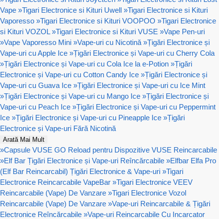
Vape
»
Tigari Electronice si Kituri Uwell
»
Tigari Electronice si Kituri
Vaporesso
»
Tigari Electronice si Kituri VOOPOO
»
Tigari Electronice
si Kituri VOZOL
»
Tigari Electronice si Kituri VUSE
»
Vape Pen-uri
»
Vape Vaporesso Mini
»
Vape-uri cu Nicotină
»
Țigări Electronice și
Vape-uri cu Apple Ice
»
Țigări Electronice și Vape-uri cu Cherry Cola
»
Țigări Electronice și Vape-uri cu Cola Ice la e-Potion
»
Țigări
Electronice și Vape-uri cu Cotton Candy Ice
»
Țigări Electronice și
Vape-uri cu Guava Ice
»
Țigări Electronice și Vape-uri cu Ice Mint
»
Țigări Electronice și Vape-uri cu Mango Ice
»
Țigări Electronice și
Vape-uri cu Peach Ice
»
Țigări Electronice și Vape-uri cu Peppermint
Ice
»
Țigări Electronice și Vape-uri cu Pineapple Ice
»
Țigări
Electronice și Vape-uri Fără Nicotină
Arată Mai Mult
»
Capsule VUSE GO Reload pentru Dispozitive VUSE Reincarcabile
»
Elf Bar Țigări Electronice și Vape-uri Reîncărcabile
»
Elfbar Elfa Pro
(Elf Bar Reincarcabil) Țigări Electronice & Vape-uri
»
Tigari
Electronice Reincarcabile VapeBar
»
Tigari Electronice VEEV
Reincarcabile (Vape) De Vanzare
»
Tigari Electronice Vozol
Reincarcabile (Vape) De Vanzare
»
Vape-uri Reincarcabile & Țigări
Electronice Reîncărcabile
»
Vape-uri Reincarcabile Cu Incarcator