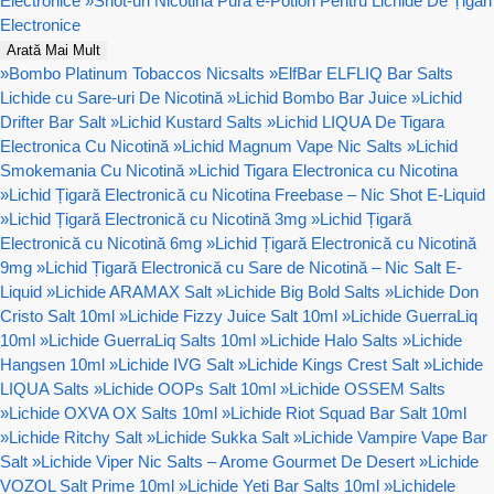
Electronice
»
Shot-uri Nicotină Pura e-Potion Pentru Lichide De Țigări
Electronice
Arată Mai Mult
»
Bombo Platinum Tobaccos Nicsalts
»
ElfBar ELFLIQ Bar Salts
Lichide cu Sare-uri De Nicotină
»
Lichid Bombo Bar Juice
»
Lichid
Drifter Bar Salt
»
Lichid Kustard Salts
»
Lichid LIQUA De Tigara
Electronica Cu Nicotină
»
Lichid Magnum Vape Nic Salts
»
Lichid
Smokemania Cu Nicotină
»
Lichid Tigara Electronica cu Nicotina
»
Lichid Țigară Electronică cu Nicotina Freebase – Nic Shot E-Liquid
»
Lichid Țigară Electronică cu Nicotină 3mg
»
Lichid Țigară
Electronică cu Nicotină 6mg
»
Lichid Țigară Electronică cu Nicotină
9mg
»
Lichid Țigară Electronică cu Sare de Nicotină – Nic Salt E-
Liquid
»
Lichide ARAMAX Salt
»
Lichide Big Bold Salts
»
Lichide Don
Cristo Salt 10ml
»
Lichide Fizzy Juice Salt 10ml
»
Lichide GuerraLiq
10ml
»
Lichide GuerraLiq Salts 10ml
»
Lichide Halo Salts
»
Lichide
Hangsen 10ml
»
Lichide IVG Salt
»
Lichide Kings Crest Salt
»
Lichide
LIQUA Salts
»
Lichide OOPs Salt 10ml
»
Lichide OSSEM Salts
»
Lichide OXVA OX Salts 10ml
»
Lichide Riot Squad Bar Salt 10ml
»
Lichide Ritchy Salt
»
Lichide Sukka Salt
»
Lichide Vampire Vape Bar
Salt
»
Lichide Viper Nic Salts – Arome Gourmet De Desert
»
Lichide
VOZOL Salt Prime 10ml
»
Lichide Yeti Bar Salts 10ml
»
Lichidele