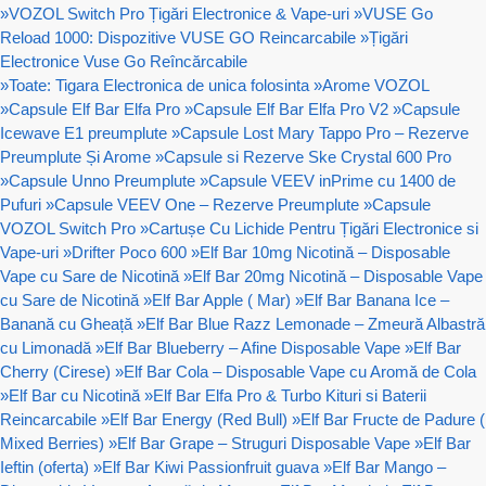
»
VOZOL Switch Pro Țigări Electronice & Vape-uri
»
VUSE Go
Reload 1000: Dispozitive VUSE GO Reincarcabile
»
Țigări
Electronice Vuse Go Reîncărcabile
»
Toate: Tigara Electronica de unica folosinta
»
Arome VOZOL
»
Capsule Elf Bar Elfa Pro
»
Capsule Elf Bar Elfa Pro V2
»
Capsule
Icewave E1 preumplute
»
Capsule Lost Mary Tappo Pro – Rezerve
Preumplute Și Arome
»
Capsule si Rezerve Ske Crystal 600 Pro
»
Capsule Unno Preumplute
»
Capsule VEEV inPrime cu 1400 de
Pufuri
»
Capsule VEEV One – Rezerve Preumplute
»
Capsule
VOZOL Switch Pro
»
Cartușe Cu Lichide Pentru Țigări Electronice si
Vape-uri
»
Drifter Poco 600
»
Elf Bar 10mg Nicotină – Disposable
Vape cu Sare de Nicotină
»
Elf Bar 20mg Nicotină – Disposable Vape
cu Sare de Nicotină
»
Elf Bar Apple ( Mar)
»
Elf Bar Banana Ice –
Banană cu Gheață
»
Elf Bar Blue Razz Lemonade – Zmeură Albastră
cu Limonadă
»
Elf Bar Blueberry – Afine Disposable Vape
»
Elf Bar
Cherry (Cirese)
»
Elf Bar Cola – Disposable Vape cu Aromă de Cola
»
Elf Bar cu Nicotină
»
Elf Bar Elfa Pro & Turbo Kituri si Baterii
Reincarcabile
»
Elf Bar Energy (Red Bull)
»
Elf Bar Fructe de Padure (
Mixed Berries)
»
Elf Bar Grape – Struguri Disposable Vape
»
Elf Bar
Ieftin (oferta)
»
Elf Bar Kiwi Passionfruit guava
»
Elf Bar Mango –