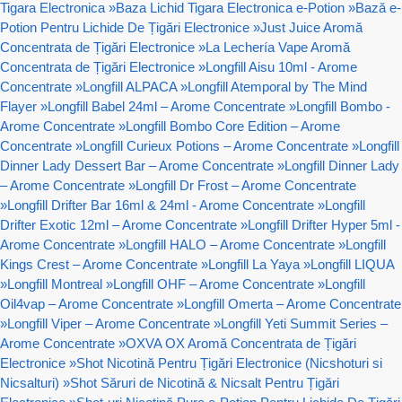
Tigara Electronica
»
Baza Lichid Tigara Electronica e-Potion
»
Bază e-
Potion Pentru Lichide De Țigări Electronice
»
Just Juice Aromă
Concentrata de Țigări Electronice
»
La Lechería Vape Aromă
Concentrata de Țigări Electronice
»
Longfill Aisu 10ml - Arome
Concentrate
»
Longfill ALPACA
»
Longfill Atemporal by The Mind
Flayer
»
Longfill Babel 24ml – Arome Concentrate
»
Longfill Bombo -
Arome Concentrate
»
Longfill Bombo Core Edition – Arome
Concentrate
»
Longfill Curieux Potions – Arome Concentrate
»
Longfill
Dinner Lady Dessert Bar – Arome Concentrate
»
Longfill Dinner Lady
– Arome Concentrate
»
Longfill Dr Frost – Arome Concentrate
»
Longfill Drifter Bar 16ml & 24ml - Arome Concentrate
»
Longfill
Drifter Exotic 12ml – Arome Concentrate
»
Longfill Drifter Hyper 5ml -
Arome Concentrate
»
Longfill HALO – Arome Concentrate
»
Longfill
Kings Crest – Arome Concentrate
»
Longfill La Yaya
»
Longfill LIQUA
»
Longfill Montreal
»
Longfill OHF – Arome Concentrate
»
Longfill
Oil4vap – Arome Concentrate
»
Longfill Omerta – Arome Concentrate
»
Longfill Viper – Arome Concentrate
»
Longfill Yeti Summit Series –
Arome Concentrate
»
OXVA OX Aromă Concentrata de Țigări
Electronice
»
Shot Nicotină Pentru Țigări Electronice (Nicshoturi si
Nicsalturi)
»
Shot Săruri de Nicotină & Nicsalt Pentru Țigări