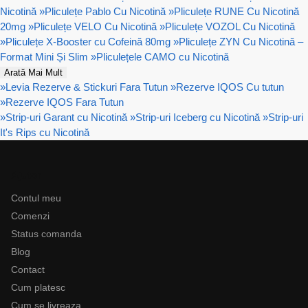
Nicotină
»
Pliculețe Pablo Cu Nicotină
»
Pliculețe RUNE Cu Nicotină
20mg
»
Pliculețe VELO Cu Nicotină
»
Pliculețe VOZOL Cu Nicotină
»
Pliculețe X-Booster cu Cofeină 80mg
»
Pliculețe ZYN Cu Nicotină –
Format Mini Și Slim
»
Pliculețele CAMO cu Nicotină
Arată Mai Mult
»
Levia Rezerve & Stickuri Fara Tutun
»
Rezerve IQOS Cu tutun
»
Rezerve IQOS Fara Tutun
»
Strip-uri Garant cu Nicotină
»
Strip-uri Iceberg cu Nicotină
»
Strip-uri
It's Rips cu Nicotină
Ajutor
Contul meu
Comenzi
Status comanda
Blog
Contact
Cum platesc
Cum se livreaza