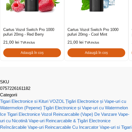
Cartus Vozol Switch Pro 1000
Cartus Vozol Switch Pro 1000
pufuri 20mg - Red Berry
pufuri 20mg - Cool Mint
21,00
lei
21,00
lei
TVA inclus
TVA inclus
Adaugă în coș
Adaugă în coș
SKU
0757226161182
Categorii
Tigari Electronice si Kituri VOZOL
Țigări Electronice și Vape-uri cu
Watermelon (Pepene)
Țigări Electronice și Vape-uri cu Watermelon
Ice
Tigari Electronice Vozol Reincarcabile (Vape) De Vanzare
Vape-
uri cu Nicotină
Vape-uri Reincarcabile & Țigări Electronice
Reîncărcabile
Vape-uri Reincarcabile Cu Incarcator
Vape-uri si Tigari