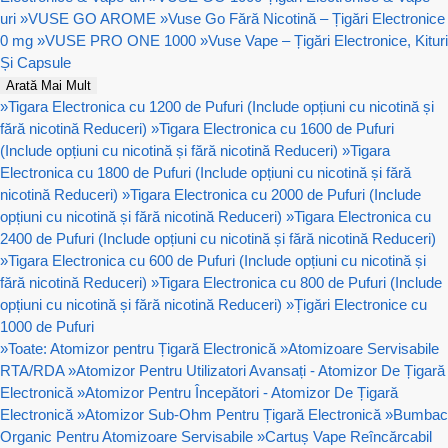
uri
»
VUSE GO AROME
»
Vuse Go Fără Nicotină – Țigări Electronice
0 mg
»
VUSE PRO ONE 1000
»
Vuse Vape – Țigări Electronice, Kituri
Și Capsule
Arată Mai Mult
»
Tigara Electronica cu 1200 de Pufuri (Include opțiuni cu nicotină și
fără nicotină Reduceri)
»
Tigara Electronica cu 1600 de Pufuri
(Include opțiuni cu nicotină și fără nicotină Reduceri)
»
Tigara
Electronica cu 1800 de Pufuri (Include opțiuni cu nicotină și fără
nicotină Reduceri)
»
Tigara Electronica cu 2000 de Pufuri (Include
opțiuni cu nicotină și fără nicotină Reduceri)
»
Tigara Electronica cu
2400 de Pufuri (Include opțiuni cu nicotină și fără nicotină Reduceri)
»
Tigara Electronica cu 600 de Pufuri (Include opțiuni cu nicotină și
fără nicotină Reduceri)
»
Tigara Electronica cu 800 de Pufuri (Include
opțiuni cu nicotină și fără nicotină Reduceri)
»
Țigări Electronice cu
1000 de Pufuri
»
Toate: Atomizor pentru Țigară Electronică
»
Atomizoare Servisabile
RTA/RDA
»
Atomizor Pentru Utilizatori Avansați - Atomizor De Țigară
Electronică
»
Atomizor Pentru Începători - Atomizor De Țigară
Electronică
»
Atomizor Sub-Ohm Pentru Țigară Electronică
»
Bumbac
Organic Pentru Atomizoare Servisabile
»
Cartuș Vape Reîncărcabil