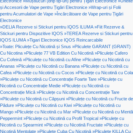
Electronice
»
Muștiucuri (drip tip-uri) pentru Țigări Electronice
»
Unelte
și Accesorii de Vape pentru Țigări Electronice
»
Wrap-uri și Folii
pentru Acumulatori de Vape
»
Încărcătoare de Vape pentru Țigări
Electronice
»
DELIA Rezerve si Stickuri pentru IQOS ILUMA
»
Fiit Rezerve &
Stickuri pentru Dispozitive IQOS
»
TEREA Rezerve si Stickuri pentru
IQOS ILUMA
»
Tigari Electronice IQOS Reincarcabile
»
Toate: Pliculețe Cu Nicotină și Snus
»
Pliculete GARANT (GRANT)
Cu Nicotina
»
Pliculețe 77 VB Edition Cu Nicotină
»
Pliculețe Cafero
Cu Cofeină
»
Pliculețe cu Nicotină cu Afine
»
Pliculețe cu Nicotină cu
Ananas
»
Pliculețe cu Nicotină cu Banana
»
Pliculețe cu Nicotină cu
Cafea
»
Pliculețe cu Nicotină cu Cocos
»
Pliculețe cu Nicotină cu Cola
»
Pliculețe cu Nicotină cu Concentrație Foarte Tare
»
Pliculețe cu
Nicotină cu Concentrație Medie
»
Pliculețe cu Nicotină cu
Concentrație Mică
»
Pliculețe cu Nicotină cu Concentrație Tare
»
Pliculețe cu Nicotină cu Căpșuni
»
Pliculețe cu Nicotină cu Fructe de
Pădure
»
Pliculețe cu Nicotină cu Kiwi
»
Pliculețe cu Nicotină cu
Mango
»
Pliculețe cu Nicotină cu Mar
»
Pliculețe cu Nicotină cu Mentă
Peppermint
»
Pliculețe cu Nicotină cu Profil Tropical
»
Pliculețe cu
Nicotină cu Spearmint
»
Pliculețe cu Nicotină Fructate
»
Pliculețe cu
Nicotină Mentolate
»
Pliculețe Cuba Cu Nicotină
»
Pliculețe KILLA Cu