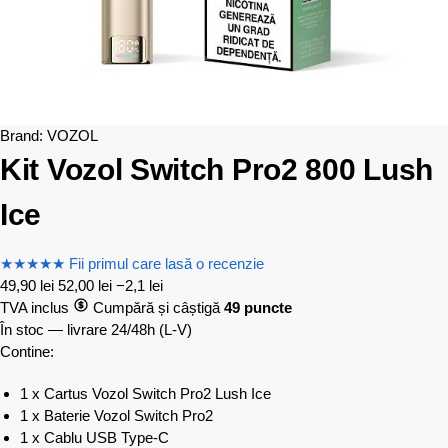
Brand:
VOZOL
Kit Vozol Switch Pro2 800 Lush
Ice
★
★
★
★
★
Fii primul care lasă o recenzie
49,90
lei
52,00
lei
−2,1 lei
TVA inclus
Cumpără și câștigă
49 puncte
În stoc — livrare 24/48h
(L-V)
Contine:
1 x Cartus Vozol Switch Pro2 Lush Ice
1 x Baterie Vozol Switch Pro2
1 x Cablu USB Type-C