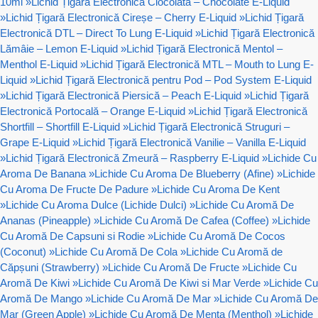
10ml
»
Lichid Țigară Electronică Ciocolată – Chocolate E-Liquid
»
Lichid Țigară Electronică Cireșe – Cherry E-Liquid
»
Lichid Țigară
Electronică DTL – Direct To Lung E-Liquid
»
Lichid Țigară Electronică
Lămâie – Lemon E-Liquid
»
Lichid Țigară Electronică Mentol –
Menthol E-Liquid
»
Lichid Țigară Electronică MTL – Mouth to Lung E-
Liquid
»
Lichid Țigară Electronică pentru Pod – Pod System E-Liquid
»
Lichid Țigară Electronică Piersică – Peach E-Liquid
»
Lichid Țigară
Electronică Portocală – Orange E-Liquid
»
Lichid Țigară Electronică
Shortfill – Shortfill E-Liquid
»
Lichid Țigară Electronică Struguri –
Grape E-Liquid
»
Lichid Țigară Electronică Vanilie – Vanilla E-Liquid
»
Lichid Țigară Electronică Zmeură – Raspberry E-Liquid
»
Lichide Cu
Aroma De Banana
»
Lichide Cu Aroma De Blueberry (Afine)
»
Lichide
Cu Aroma De Fructe De Padure
»
Lichide Cu Aroma De Kent
»
Lichide Cu Aroma Dulce (Lichide Dulci)
»
Lichide Cu Aromă De
Ananas (Pineapple)
»
Lichide Cu Aromă De Cafea (Coffee)
»
Lichide
Cu Aromă De Capsuni si Rodie
»
Lichide Cu Aromă De Cocos
(Coconut)
»
Lichide Cu Aromă De Cola
»
Lichide Cu Aromă de
Căpșuni (Strawberry)
»
Lichide Cu Aromă De Fructe
»
Lichide Cu
Aromă De Kiwi
»
Lichide Cu Aromă De Kiwi si Mar Verde
»
Lichide Cu
Aromă De Mango
»
Lichide Cu Aromă De Mar
»
Lichide Cu Aromă De
Mar (Green Apple)
»
Lichide Cu Aromă De Menta (Menthol)
»
Lichide