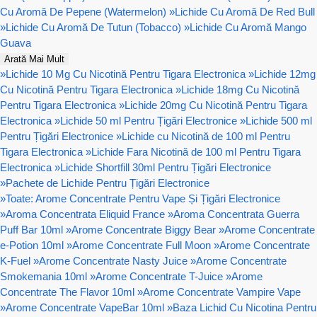
Cu Aromă De Pepene (Watermelon)
»
Lichide Cu Aromă De Red Bull
»
Lichide Cu Aromă De Tutun (Tobacco)
»
Lichide Cu Aromă Mango
Guava
Arată Mai Mult
»
Lichide 10 Mg Cu Nicotină Pentru Tigara Electronica
»
Lichide 12mg
Cu Nicotină Pentru Tigara Electronica
»
Lichide 18mg Cu Nicotină
Pentru Tigara Electronica
»
Lichide 20mg Cu Nicotină Pentru Tigara
Electronica
»
Lichide 50 ml Pentru Țigări Electronice
»
Lichide 500 ml
Pentru Țigări Electronice
»
Lichide cu Nicotină de 100 ml Pentru
Tigara Electronica
»
Lichide Fara Nicotină de 100 ml Pentru Tigara
Electronica
»
Lichide Shortfill 30ml Pentru Țigări Electronice
»
Pachete de Lichide Pentru Țigări Electronice
»
Toate: Arome Concentrate Pentru Vape Și Țigări Electronice
»
Aroma Concentrata Eliquid France
»
Aroma Concentrata Guerra
Puff Bar 10ml
»
Arome Concentrate Biggy Bear
»
Arome Concentrate
e-Potion 10ml
»
Arome Concentrate Full Moon
»
Arome Concentrate
K-Fuel
»
Arome Concentrate Nasty Juice
»
Arome Concentrate
Smokemania 10ml
»
Arome Concentrate T-Juice
»
Arome
Concentrate The Flavor 10ml
»
Arome Concentrate Vampire Vape
»
Arome Concentrate VapeBar 10ml
»
Baza Lichid Cu Nicotina Pentru