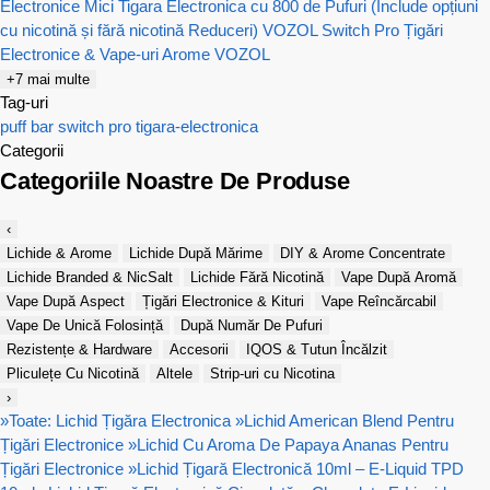
Electronice Mici
Tigara Electronica cu 800 de Pufuri (Include opțiuni
cu nicotină și fără nicotină Reduceri)
VOZOL Switch Pro Țigări
Electronice & Vape-uri
Arome VOZOL
+7 mai multe
Tag-uri
puff bar
switch pro
tigara-electronica
Categorii
Categoriile Noastre De Produse
‹
Lichide & Arome
Lichide După Mărime
DIY & Arome Concentrate
Lichide Branded & NicSalt
Lichide Fără Nicotină
Vape După Aromă
Vape După Aspect
Țigări Electronice & Kituri
Vape Reîncărcabil
Vape De Unică Folosință
După Număr De Pufuri
Rezistențe & Hardware
Accesorii
IQOS & Tutun Încălzit
Pliculețe Cu Nicotină
Altele
Strip-uri cu Nicotina
›
»
Toate: Lichid Țigăra Electronica
»
Lichid American Blend Pentru
Țigări Electronice
»
Lichid Cu Aroma De Papaya Ananas Pentru
Țigări Electronice
»
Lichid Țigară Electronică 10ml – E-Liquid TPD