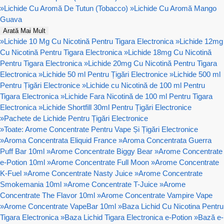
»
Lichide Cu Aromă De Tutun (Tobacco)
»
Lichide Cu Aromă Mango
Guava
Arată Mai Mult
»
Lichide 10 Mg Cu Nicotină Pentru Tigara Electronica
»
Lichide 12mg
Cu Nicotină Pentru Tigara Electronica
»
Lichide 18mg Cu Nicotină
Pentru Tigara Electronica
»
Lichide 20mg Cu Nicotină Pentru Tigara
Electronica
»
Lichide 50 ml Pentru Țigări Electronice
»
Lichide 500 ml
Pentru Țigări Electronice
»
Lichide cu Nicotină de 100 ml Pentru
Tigara Electronica
»
Lichide Fara Nicotină de 100 ml Pentru Tigara
Electronica
»
Lichide Shortfill 30ml Pentru Țigări Electronice
»
Pachete de Lichide Pentru Țigări Electronice
»
Toate: Arome Concentrate Pentru Vape Și Țigări Electronice
»
Aroma Concentrata Eliquid France
»
Aroma Concentrata Guerra
Puff Bar 10ml
»
Arome Concentrate Biggy Bear
»
Arome Concentrate
e-Potion 10ml
»
Arome Concentrate Full Moon
»
Arome Concentrate
K-Fuel
»
Arome Concentrate Nasty Juice
»
Arome Concentrate
Smokemania 10ml
»
Arome Concentrate T-Juice
»
Arome
Concentrate The Flavor 10ml
»
Arome Concentrate Vampire Vape
»
Arome Concentrate VapeBar 10ml
»
Baza Lichid Cu Nicotina Pentru
Tigara Electronica
»
Baza Lichid Tigara Electronica e-Potion
»
Bază e-