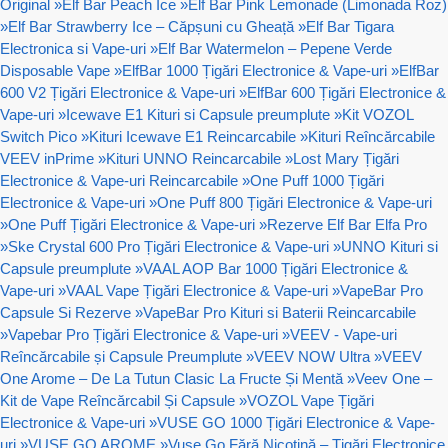
Original
»
Elf Bar Peach Ice
»
Elf Bar Pink Lemonade (Limonada Roz)
»
Elf Bar Strawberry Ice – Căpșuni cu Gheață
»
Elf Bar Tigara
Electronica si Vape-uri
»
Elf Bar Watermelon – Pepene Verde
Disposable Vape
»
ElfBar 1000 Țigări Electronice & Vape-uri
»
ElfBar
600 V2 Țigări Electronice & Vape-uri
»
ElfBar 600 Țigări Electronice &
Vape-uri
»
Icewave E1 Kituri si Capsule preumplute
»
Kit VOZOL
Switch Pico
»
Kituri Icewave E1 Reincarcabile
»
Kituri Reîncărcabile
VEEV inPrime
»
Kituri UNNO Reincarcabile
»
Lost Mary Țigări
Electronice & Vape-uri Reincarcabile
»
One Puff 1000 Țigări
Electronice & Vape-uri
»
One Puff 800 Țigări Electronice & Vape-uri
»
One Puff Țigări Electronice & Vape-uri
»
Rezerve Elf Bar Elfa Pro
»
Ske Crystal 600 Pro Țigări Electronice & Vape-uri
»
UNNO Kituri si
Capsule preumplute
»
VAAL AOP Bar 1000 Țigări Electronice &
Vape-uri
»
VAAL Vape Țigări Electronice & Vape-uri
»
VapeBar Pro
Capsule Si Rezerve
»
VapeBar Pro Kituri si Baterii Reincarcabile
»
Vapebar Pro Țigări Electronice & Vape-uri
»
VEEV - Vape-uri
Reîncărcabile și Capsule Preumplute
»
VEEV NOW Ultra
»
VEEV
One Arome – De La Tutun Clasic La Fructe Și Mentă
»
Veev One –
Kit de Vape Reîncărcabil Și Capsule
»
VOZOL Vape Țigări
Electronice & Vape-uri
»
VUSE GO 1000 Țigări Electronice & Vape-
uri
»
VUSE GO AROME
»
Vuse Go Fără Nicotină – Țigări Electronice