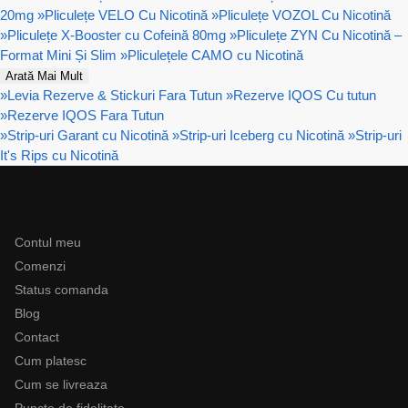
20mg
»
Pliculețe VELO Cu Nicotină
»
Pliculețe VOZOL Cu Nicotină
»
Pliculețe X-Booster cu Cofeină 80mg
»
Pliculețe ZYN Cu Nicotină –
Format Mini Și Slim
»
Pliculețele CAMO cu Nicotină
Arată Mai Mult
»
Levia Rezerve & Stickuri Fara Tutun
»
Rezerve IQOS Cu tutun
»
Rezerve IQOS Fara Tutun
»
Strip-uri Garant cu Nicotină
»
Strip-uri Iceberg cu Nicotină
»
Strip-uri
It's Rips cu Nicotină
Ajutor
Contul meu
Comenzi
Status comanda
Blog
Contact
Cum platesc
Cum se livreaza