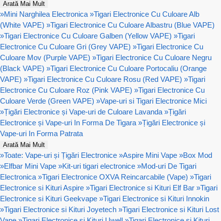
Arată Mai Mult
»
Mini Narghilea Electronica
»
Tigari Electronice Cu Culoare Alb
(White VAPE)
»
Tigari Electronice Cu Culoare Albastru (Blue VAPE)
»
Tigari Electronice Cu Culoare Galben (Yellow VAPE)
»
Tigari
Electronice Cu Culoare Gri (Grey VAPE)
»
Tigari Electronice Cu
Culoare Mov (Purple VAPE)
»
Tigari Electronice Cu Culoare Negru
(Black VAPE)
»
Tigari Electronice Cu Culoare Portocaliu (Orange
VAPE)
»
Tigari Electronice Cu Culoare Rosu (Red VAPE)
»
Tigari
Electronice Cu Culoare Roz (Pink VAPE)
»
Tigari Electronice Cu
Culoare Verde (Green VAPE)
»
Vape-uri si Tigari Electronice Mici
»
Țigări Electronice și Vape-uri de Culoare Lavanda
»
Țigări
Electronice și Vape-uri In Forma De Tigara
»
Țigări Electronice și
Vape-uri In Forma Patrata
Arată Mai Mult
»
Toate: Vape-uri și Țigări Electronice
»
Aspire Mini Vape
»
Box Mod
»
Elfbar Mini Vape
»
Kit-uri tigari electronice
»
Mod-uri De Tigari
Electronica
»
Tigari Electronice OXVA Reincarcabile (Vape)
»
Tigari
Electronice si Kituri Aspire
»
Tigari Electronice si Kituri Elf Bar
»
Tigari
Electronice si Kituri Geekvape
»
Tigari Electronice si Kituri Innokin
»
Tigari Electronice si Kituri Joyetech
»
Tigari Electronice si Kituri Lost
Vape
»
Tigari Electronice si Kituri Uwell
»
Tigari Electronice si Kituri