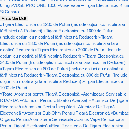
0 mg
»
VUSE PRO ONE 1000
»
Vuse Vape – Țigări Electronice, Kituri
Și Capsule
Arată Mai Mult
»
Tigara Electronica cu 1200 de Pufuri (Include opțiuni cu nicotină și
fără nicotină Reduceri)
»
Tigara Electronica cu 1600 de Pufuri
(Include opțiuni cu nicotină și fără nicotină Reduceri)
»
Tigara
Electronica cu 1800 de Pufuri (Include opțiuni cu nicotină și fără
nicotină Reduceri)
»
Tigara Electronica cu 2000 de Pufuri (Include
opțiuni cu nicotină și fără nicotină Reduceri)
»
Tigara Electronica cu
2400 de Pufuri (Include opțiuni cu nicotină și fără nicotină Reduceri)
»
Tigara Electronica cu 600 de Pufuri (Include opțiuni cu nicotină și
fără nicotină Reduceri)
»
Tigara Electronica cu 800 de Pufuri (Include
opțiuni cu nicotină și fără nicotină Reduceri)
»
Țigări Electronice cu
1000 de Pufuri
»
Toate: Atomizor pentru Țigară Electronică
»
Atomizoare Servisabile
RTA/RDA
»
Atomizor Pentru Utilizatori Avansați - Atomizor De Țigară
Electronică
»
Atomizor Pentru Începători - Atomizor De Țigară
Electronică
»
Atomizor Sub-Ohm Pentru Țigară Electronică
»
Bumbac
Organic Pentru Atomizoare Servisabile
»
Cartuș Vape Reîncărcabil
Pentru Țigară Electronică
»
Eleaf Rezistenta De Tigara Electronica