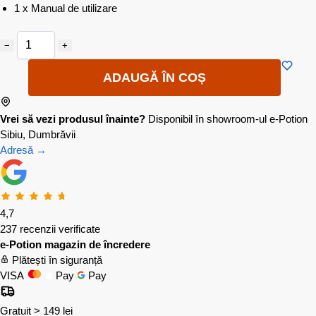
1 x Manual de utilizare
−
+
ADAUGĂ ÎN COȘ
Vrei să vezi produsul înainte?
Disponibil în showroom-ul e-Potion
Sibiu, Dumbrăvii
Adresă →
4,7
237 recenzii verificate
e-Potion magazin de încredere
Plătești în siguranță
VISA
Pay
Pay
Gratuit > 149 lei