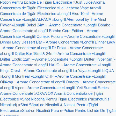
Potion Pentru Lichide De Țigări Electronice
»
Just Juice Aromă
Concentrata de Țigări Electronice
»
La Lechería Vape Aromă
Concentrata de Țigări Electronice
»
Longfill Aisu 10ml - Arome
Concentrate
»
Longfill ALPACA
»
Longfill Atemporal by The Mind
Flayer
»
Longfill Babel 24ml – Arome Concentrate
»
Longfill Bombo -
Arome Concentrate
»
Longfill Bombo Core Edition – Arome
Concentrate
»
Longfill Curieux Potions – Arome Concentrate
»
Longfill
Dinner Lady Dessert Bar – Arome Concentrate
»
Longfill Dinner Lady
– Arome Concentrate
»
Longfill Dr Frost – Arome Concentrate
»
Longfill Drifter Bar 16ml & 24ml - Arome Concentrate
»
Longfill
Drifter Exotic 12ml – Arome Concentrate
»
Longfill Drifter Hyper 5ml -
Arome Concentrate
»
Longfill HALO – Arome Concentrate
»
Longfill
Kings Crest – Arome Concentrate
»
Longfill La Yaya
»
Longfill LIQUA
»
Longfill Montreal
»
Longfill OHF – Arome Concentrate
»
Longfill
Oil4vap – Arome Concentrate
»
Longfill Omerta – Arome Concentrate
»
Longfill Viper – Arome Concentrate
»
Longfill Yeti Summit Series –
Arome Concentrate
»
OXVA OX Aromă Concentrata de Țigări
Electronice
»
Shot Nicotină Pentru Țigări Electronice (Nicshoturi si
Nicsalturi)
»
Shot Săruri de Nicotină & Nicsalt Pentru Țigări
Electronice
»
Shot-uri Nicotină Pura e-Potion Pentru Lichide De Țigări