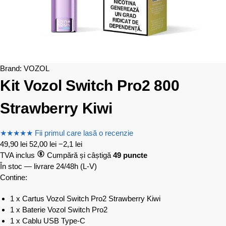
Brand:
VOZOL
Kit Vozol Switch Pro2 800
Strawberry Kiwi
★
★
★
★
★
Fii primul care lasă o recenzie
49,90
lei
52,00
lei
−2,1 lei
TVA inclus
Cumpără și câștigă
49 puncte
În stoc — livrare 24/48h
(L-V)
Contine:
1 x Cartus Vozol Switch Pro2 Strawberry Kiwi
1 x Baterie Vozol Switch Pro2
1 x Cablu USB Type-C