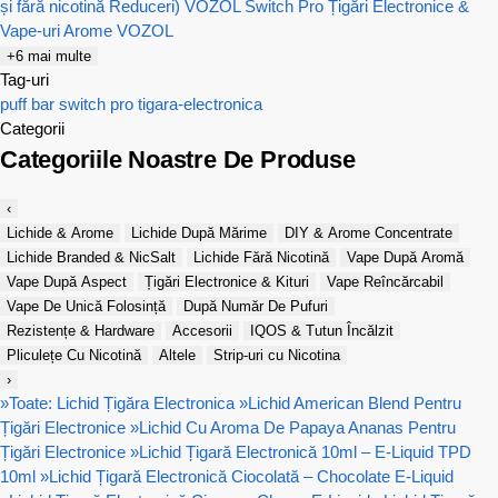
și fără nicotină Reduceri)
VOZOL Switch Pro Țigări Electronice &
Vape-uri
Arome VOZOL
+6 mai multe
Tag-uri
puff bar
switch pro
tigara-electronica
Categorii
Categoriile Noastre De Produse
‹
Lichide & Arome
Lichide După Mărime
DIY & Arome Concentrate
Lichide Branded & NicSalt
Lichide Fără Nicotină
Vape După Aromă
Vape După Aspect
Țigări Electronice & Kituri
Vape Reîncărcabil
Vape De Unică Folosință
După Număr De Pufuri
Rezistențe & Hardware
Accesorii
IQOS & Tutun Încălzit
Pliculețe Cu Nicotină
Altele
Strip-uri cu Nicotina
›
»
Toate: Lichid Țigăra Electronica
»
Lichid American Blend Pentru
Țigări Electronice
»
Lichid Cu Aroma De Papaya Ananas Pentru
Țigări Electronice
»
Lichid Țigară Electronică 10ml – E-Liquid TPD
10ml
»
Lichid Țigară Electronică Ciocolată – Chocolate E-Liquid