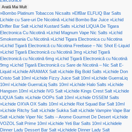
Electronice
Arată Mai Mult
»
Bombo Platinum Tobaccos Nicsalts
»
ElfBar ELFLIQ Bar Salts
Lichide cu Sare-uri De Nicotină
»
Lichid Bombo Bar Juice
»
Lichid
Drifter Bar Salt
»
Lichid Kustard Salts
»
Lichid LIQUA De Tigara
Electronica Cu Nicotină
»
Lichid Magnum Vape Nic Salts
»
Lichid
Smokemania Cu Nicotină
»
Lichid Tigara Electronica cu Nicotina
»
Lichid Țigară Electronică cu Nicotina Freebase – Nic Shot E-Liquid
»
Lichid Țigară Electronică cu Nicotină 3mg
»
Lichid Țigară
Electronică cu Nicotină 6mg
»
Lichid Țigară Electronică cu Nicotină
9mg
»
Lichid Țigară Electronică cu Sare de Nicotină – Nic Salt E-
Liquid
»
Lichide ARAMAX Salt
»
Lichide Big Bold Salts
»
Lichide Don
Cristo Salt 10ml
»
Lichide Fizzy Juice Salt 10ml
»
Lichide GuerraLiq
10ml
»
Lichide GuerraLiq Salts 10ml
»
Lichide Halo Salts
»
Lichide
Hangsen 10ml
»
Lichide IVG Salt
»
Lichide Kings Crest Salt
»
Lichide
LIQUA Salts
»
Lichide OOPs Salt 10ml
»
Lichide OSSEM Salts
»
Lichide OXVA OX Salts 10ml
»
Lichide Riot Squad Bar Salt 10ml
»
Lichide Ritchy Salt
»
Lichide Sukka Salt
»
Lichide Vampire Vape Bar
Salt
»
Lichide Viper Nic Salts – Arome Gourmet De Desert
»
Lichide
VOZOL Salt Prime 10ml
»
Lichide Yeti Bar Salts 10ml
»
Lichidele
Dinner Lady Dessert Bar Salt
»
Lichidele Dinner Lady Salt