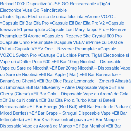
Reload 1000: Dispozitive VUSE GO Reincarcabile
»
Țigări
Electronice Vuse Go Reîncărcabile
»
Toate: Tigara Electronica de unica folosinta
»
Arome VOZOL
»
Capsule Elf Bar Elfa Pro
»
Capsule Elf Bar Elfa Pro V2
»
Capsule
Icewave E1 preumplute
»
Capsule Lost Mary Tappo Pro – Rezerve
Preumplute Și Arome
»
Capsule si Rezerve Ske Crystal 600 Pro
»
Capsule Unno Preumplute
»
Capsule VEEV inPrime cu 1400 de
Pufuri
»
Capsule VEEV One – Rezerve Preumplute
»
Capsule
VOZOL Switch Pro
»
Cartușe Cu Lichide Pentru Țigări Electronice si
Vape-uri
»
Drifter Poco 600
»
Elf Bar 10mg Nicotină – Disposable
Vape cu Sare de Nicotină
»
Elf Bar 20mg Nicotină – Disposable Vape
cu Sare de Nicotină
»
Elf Bar Apple ( Mar)
»
Elf Bar Banana Ice –
Banană cu Gheață
»
Elf Bar Blue Razz Lemonade – Zmeură Albastră
cu Limonadă
»
Elf Bar Blueberry – Afine Disposable Vape
»
Elf Bar
Cherry (Cirese)
»
Elf Bar Cola – Disposable Vape cu Aromă de Cola
»
Elf Bar cu Nicotină
»
Elf Bar Elfa Pro & Turbo Kituri si Baterii
Reincarcabile
»
Elf Bar Energy (Red Bull)
»
Elf Bar Fructe de Padure (
Mixed Berries)
»
Elf Bar Grape – Struguri Disposable Vape
»
Elf Bar
Ieftin (oferta)
»
Elf Bar Kiwi Passionfruit guava
»
Elf Bar Mango –
Disposable Vape cu Aromă de Mango
»
Elf Bar Menthol
»
Elf Bar