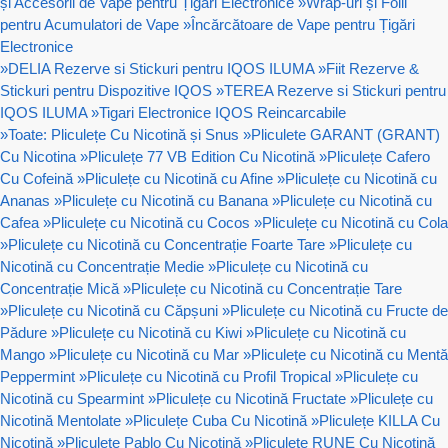
și Accesorii de Vape pentru Țigări Electronice
»
Wrap-uri și Folii
pentru Acumulatori de Vape
»
Încărcătoare de Vape pentru Țigări
Electronice
»
DELIA Rezerve si Stickuri pentru IQOS ILUMA
»
Fiit Rezerve &
Stickuri pentru Dispozitive IQOS
»
TEREA Rezerve si Stickuri pentru
IQOS ILUMA
»
Tigari Electronice IQOS Reincarcabile
»
Toate: Pliculețe Cu Nicotină și Snus
»
Pliculete GARANT (GRANT)
Cu Nicotina
»
Pliculețe 77 VB Edition Cu Nicotină
»
Pliculețe Cafero
Cu Cofeină
»
Pliculețe cu Nicotină cu Afine
»
Pliculețe cu Nicotină cu
Ananas
»
Pliculețe cu Nicotină cu Banana
»
Pliculețe cu Nicotină cu
Cafea
»
Pliculețe cu Nicotină cu Cocos
»
Pliculețe cu Nicotină cu Cola
»
Pliculețe cu Nicotină cu Concentrație Foarte Tare
»
Pliculețe cu
Nicotină cu Concentrație Medie
»
Pliculețe cu Nicotină cu
Concentrație Mică
»
Pliculețe cu Nicotină cu Concentrație Tare
»
Pliculețe cu Nicotină cu Căpșuni
»
Pliculețe cu Nicotină cu Fructe de
Pădure
»
Pliculețe cu Nicotină cu Kiwi
»
Pliculețe cu Nicotină cu
Mango
»
Pliculețe cu Nicotină cu Mar
»
Pliculețe cu Nicotină cu Mentă
Peppermint
»
Pliculețe cu Nicotină cu Profil Tropical
»
Pliculețe cu
Nicotină cu Spearmint
»
Pliculețe cu Nicotină Fructate
»
Pliculețe cu
Nicotină Mentolate
»
Pliculețe Cuba Cu Nicotină
»
Pliculețe KILLA Cu
Nicotină
»
Pliculețe Pablo Cu Nicotină
»
Pliculețe RUNE Cu Nicotină