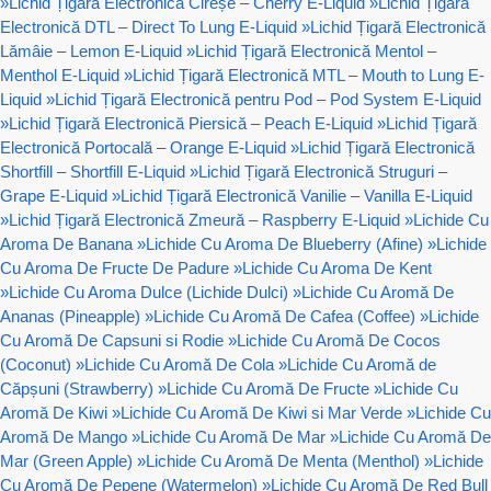
»
Lichid Țigară Electronică Cireșe – Cherry E-Liquid
»
Lichid Țigară
Electronică DTL – Direct To Lung E-Liquid
»
Lichid Țigară Electronică
Lămâie – Lemon E-Liquid
»
Lichid Țigară Electronică Mentol –
Menthol E-Liquid
»
Lichid Țigară Electronică MTL – Mouth to Lung E-
Liquid
»
Lichid Țigară Electronică pentru Pod – Pod System E-Liquid
»
Lichid Țigară Electronică Piersică – Peach E-Liquid
»
Lichid Țigară
Electronică Portocală – Orange E-Liquid
»
Lichid Țigară Electronică
Shortfill – Shortfill E-Liquid
»
Lichid Țigară Electronică Struguri –
Grape E-Liquid
»
Lichid Țigară Electronică Vanilie – Vanilla E-Liquid
»
Lichid Țigară Electronică Zmeură – Raspberry E-Liquid
»
Lichide Cu
Aroma De Banana
»
Lichide Cu Aroma De Blueberry (Afine)
»
Lichide
Cu Aroma De Fructe De Padure
»
Lichide Cu Aroma De Kent
»
Lichide Cu Aroma Dulce (Lichide Dulci)
»
Lichide Cu Aromă De
Ananas (Pineapple)
»
Lichide Cu Aromă De Cafea (Coffee)
»
Lichide
Cu Aromă De Capsuni si Rodie
»
Lichide Cu Aromă De Cocos
(Coconut)
»
Lichide Cu Aromă De Cola
»
Lichide Cu Aromă de
Căpșuni (Strawberry)
»
Lichide Cu Aromă De Fructe
»
Lichide Cu
Aromă De Kiwi
»
Lichide Cu Aromă De Kiwi si Mar Verde
»
Lichide Cu
Aromă De Mango
»
Lichide Cu Aromă De Mar
»
Lichide Cu Aromă De
Mar (Green Apple)
»
Lichide Cu Aromă De Menta (Menthol)
»
Lichide
Cu Aromă De Pepene (Watermelon)
»
Lichide Cu Aromă De Red Bull