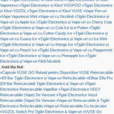
Vaporesso
»
Tigari Electronice si Kituri VOOPOO
»
Tigari Electronice
si Kituri VOZOL
»
Tigari Electronice si Kituri VUSE
»
Vape Pen-uri
»
Vape Vaporesso Mini
»
Vape-uri cu Nicotină
»
Țigări Electronice și
Vape-uri cu Apple Ice
»
Țigări Electronice și Vape-uri cu Cherry Cola
»
Țigări Electronice și Vape-uri cu Cola Ice la e-Potion
»
Țigări
Electronice și Vape-uri cu Cotton Candy Ice
»
Țigări Electronice și
Vape-uri cu Guava Ice
»
Țigări Electronice și Vape-uri cu Ice Mint
»
Țigări Electronice și Vape-uri cu Mango Ice
»
Țigări Electronice și
Vape-uri cu Peach Ice
»
Țigări Electronice și Vape-uri cu Peppermint
Ice
»
Țigări Electronice și Vape-uri cu Pineapple Ice
»
Țigări
Electronice și Vape-uri Fără Nicotină
Arată Mai Mult
»
Capsule VUSE GO Reload pentru Dispozitive VUSE Reincarcabile
»
Elf Bar Țigări Electronice și Vape-uri Reîncărcabile
»
Elfbar Elfa Pro
(Elf Bar Reincarcabil) Țigări Electronice & Vape-uri
»
Tigari
Electronice Reincarcabile VapeBar
»
Tigari Electronice VEEV
Reincarcabile (Vape) De Vanzare
»
Tigari Electronice Vozol
Reincarcabile (Vape) De Vanzare
»
Vape-uri Reincarcabile & Țigări
Electronice Reîncărcabile
»
Vape-uri Reincarcabile Cu Incarcator
»
VOZOL Switch Pro Țigări Electronice & Vape-uri
»
VUSE Go