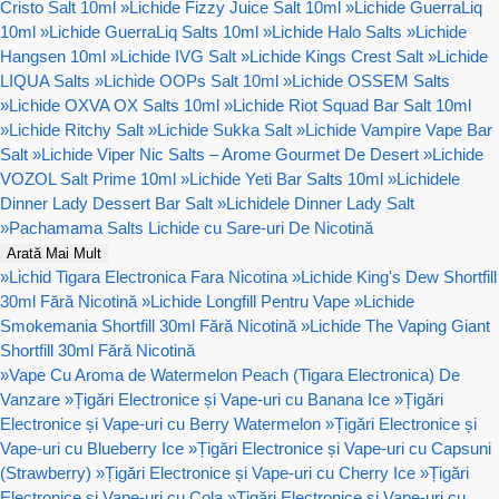
Cristo Salt 10ml
»
Lichide Fizzy Juice Salt 10ml
»
Lichide GuerraLiq
10ml
»
Lichide GuerraLiq Salts 10ml
»
Lichide Halo Salts
»
Lichide
Hangsen 10ml
»
Lichide IVG Salt
»
Lichide Kings Crest Salt
»
Lichide
LIQUA Salts
»
Lichide OOPs Salt 10ml
»
Lichide OSSEM Salts
»
Lichide OXVA OX Salts 10ml
»
Lichide Riot Squad Bar Salt 10ml
»
Lichide Ritchy Salt
»
Lichide Sukka Salt
»
Lichide Vampire Vape Bar
Salt
»
Lichide Viper Nic Salts – Arome Gourmet De Desert
»
Lichide
VOZOL Salt Prime 10ml
»
Lichide Yeti Bar Salts 10ml
»
Lichidele
Dinner Lady Dessert Bar Salt
»
Lichidele Dinner Lady Salt
»
Pachamama Salts Lichide cu Sare-uri De Nicotină
Arată Mai Mult
»
Lichid Tigara Electronica Fara Nicotina
»
Lichide King's Dew Shortfill
30ml Fără Nicotină
»
Lichide Longfill Pentru Vape
»
Lichide
Smokemania Shortfill 30ml Fără Nicotină
»
Lichide The Vaping Giant
Shortfill 30ml Fără Nicotină
»
Vape Cu Aroma de Watermelon Peach (Tigara Electronica) De
Vanzare
»
Țigări Electronice și Vape-uri cu Banana Ice
»
Țigări
Electronice și Vape-uri cu Berry Watermelon
»
Țigări Electronice și
Vape-uri cu Blueberry Ice
»
Țigări Electronice și Vape-uri cu Capsuni
(Strawberry)
»
Țigări Electronice și Vape-uri cu Cherry Ice
»
Țigări
Electronice și Vape-uri cu Cola
»
Țigări Electronice și Vape-uri cu