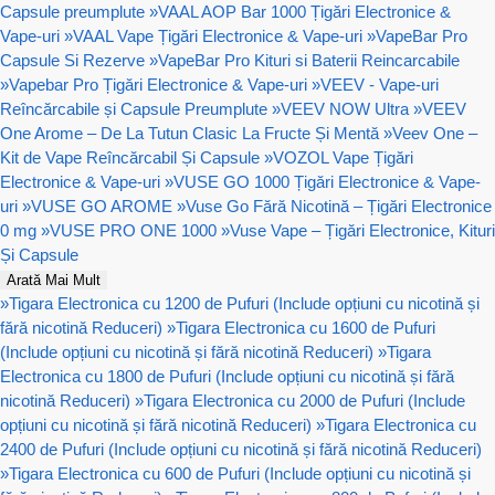
Capsule preumplute
»
VAAL AOP Bar 1000 Țigări Electronice &
Vape-uri
»
VAAL Vape Țigări Electronice & Vape-uri
»
VapeBar Pro
Capsule Si Rezerve
»
VapeBar Pro Kituri si Baterii Reincarcabile
»
Vapebar Pro Țigări Electronice & Vape-uri
»
VEEV - Vape-uri
Reîncărcabile și Capsule Preumplute
»
VEEV NOW Ultra
»
VEEV
One Arome – De La Tutun Clasic La Fructe Și Mentă
»
Veev One –
Kit de Vape Reîncărcabil Și Capsule
»
VOZOL Vape Țigări
Electronice & Vape-uri
»
VUSE GO 1000 Țigări Electronice & Vape-
uri
»
VUSE GO AROME
»
Vuse Go Fără Nicotină – Țigări Electronice
0 mg
»
VUSE PRO ONE 1000
»
Vuse Vape – Țigări Electronice, Kituri
Și Capsule
Arată Mai Mult
»
Tigara Electronica cu 1200 de Pufuri (Include opțiuni cu nicotină și
fără nicotină Reduceri)
»
Tigara Electronica cu 1600 de Pufuri
(Include opțiuni cu nicotină și fără nicotină Reduceri)
»
Tigara
Electronica cu 1800 de Pufuri (Include opțiuni cu nicotină și fără
nicotină Reduceri)
»
Tigara Electronica cu 2000 de Pufuri (Include
opțiuni cu nicotină și fără nicotină Reduceri)
»
Tigara Electronica cu
2400 de Pufuri (Include opțiuni cu nicotină și fără nicotină Reduceri)
»
Tigara Electronica cu 600 de Pufuri (Include opțiuni cu nicotină și