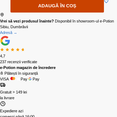
ADAUGĂ ÎN COȘ
Vrei să vezi produsul înainte?
Disponibil în showroom-ul e-Potion
Sibiu, Dumbrăvii
Adresă →
4,7
237 recenzii verificate
e-Potion magazin de încredere
Plătești în siguranță
VISA
Pay
Pay
Gratuit > 149 lei
la livrare
Expediere azi
comenzi până 16:00