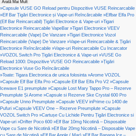
Arată Mai Mult
»
Capsule VUSE GO Reload pentru Dispozitive VUSE Reincarcabile
»
Elf Bar Țigări Electronice și Vape-uri Reîncărcabile
»
Elfbar Elfa Pro
(Elf Bar Reincarcabil) Țigări Electronice & Vape-uri
»
Tigari
Electronice Reincarcabile VapeBar
»
Tigari Electronice VEEV
Reincarcabile (Vape) De Vanzare
»
Tigari Electronice Vozol
Reincarcabile (Vape) De Vanzare
»
Vape-uri Reincarcabile & Țigări
Electronice Reîncărcabile
»
Vape-uri Reincarcabile Cu Incarcator
»
VOZOL Switch Pro Țigări Electronice & Vape-uri
»
VUSE Go
Reload 1000: Dispozitive VUSE GO Reincarcabile
»
Țigări
Electronice Vuse Go Reîncărcabile
»
Toate: Tigara Electronica de unica folosinta
»
Arome VOZOL
»
Capsule Elf Bar Elfa Pro
»
Capsule Elf Bar Elfa Pro V2
»
Capsule
Icewave E1 preumplute
»
Capsule Lost Mary Tappo Pro – Rezerve
Preumplute Și Arome
»
Capsule si Rezerve Ske Crystal 600 Pro
»
Capsule Unno Preumplute
»
Capsule VEEV inPrime cu 1400 de
Pufuri
»
Capsule VEEV One – Rezerve Preumplute
»
Capsule
VOZOL Switch Pro
»
Cartușe Cu Lichide Pentru Țigări Electronice si
Vape-uri
»
Drifter Poco 600
»
Elf Bar 10mg Nicotină – Disposable
Vape cu Sare de Nicotină
»
Elf Bar 20mg Nicotină – Disposable Vape
cu Sare de Nicotină
»
Elf Bar Apple ( Mar)
»
Elf Bar Banana Ice –