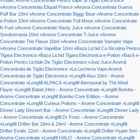
»
Toate: Arome Concentrate Pentru Vape Și Țigări Electronice
»
Aroma Concentrata Eliquid France
»
Aroma Concentrata Guerra
Puff Bar 10ml
»
Arome Concentrate Biggy Bear
»
Arome Concentrate
e-Potion 10ml
»
Arome Concentrate Full Moon
»
Arome Concentrate
K-Fuel
»
Arome Concentrate Nasty Juice
»
Arome Concentrate
Smokemania 10ml
»
Arome Concentrate T-Juice
»
Arome
Concentrate The Flavor 10ml
»
Arome Concentrate Vampire Vape
»
Arome Concentrate VapeBar 10ml
»
Baza Lichid Cu Nicotina Pentru
Tigara Electronica
»
Baza Lichid Tigara Electronica e-Potion
»
Bază e-
Potion Pentru Lichide De Țigări Electronice
»
Just Juice Aromă
Concentrata de Țigări Electronice
»
La Lechería Vape Aromă
Concentrata de Țigări Electronice
»
Longfill Aisu 10ml - Arome
Concentrate
»
Longfill ALPACA
»
Longfill Atemporal by The Mind
Flayer
»
Longfill Babel 24ml – Arome Concentrate
»
Longfill Bombo -
Arome Concentrate
»
Longfill Bombo Core Edition – Arome
Concentrate
»
Longfill Curieux Potions – Arome Concentrate
»
Longfill
Dinner Lady Dessert Bar – Arome Concentrate
»
Longfill Dinner Lady
– Arome Concentrate
»
Longfill Dr Frost – Arome Concentrate
»
Longfill Drifter Bar 16ml & 24ml - Arome Concentrate
»
Longfill
Drifter Exotic 12ml – Arome Concentrate
»
Longfill Drifter Hyper 5ml -
Arome Concentrate
»
Longfill HALO – Arome Concentrate
»
Longfill