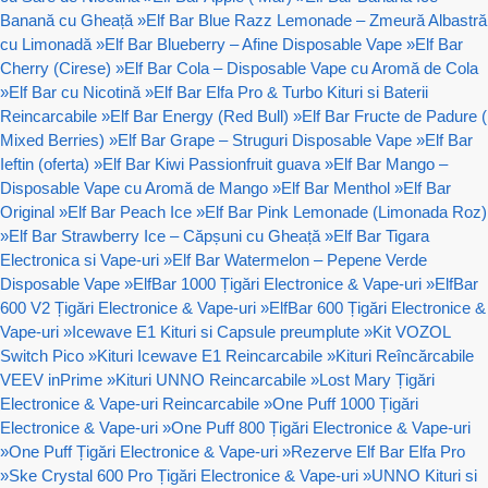
Banană cu Gheață
»
Elf Bar Blue Razz Lemonade – Zmeură Albastră
cu Limonadă
»
Elf Bar Blueberry – Afine Disposable Vape
»
Elf Bar
Cherry (Cirese)
»
Elf Bar Cola – Disposable Vape cu Aromă de Cola
»
Elf Bar cu Nicotină
»
Elf Bar Elfa Pro & Turbo Kituri si Baterii
Reincarcabile
»
Elf Bar Energy (Red Bull)
»
Elf Bar Fructe de Padure (
Mixed Berries)
»
Elf Bar Grape – Struguri Disposable Vape
»
Elf Bar
Ieftin (oferta)
»
Elf Bar Kiwi Passionfruit guava
»
Elf Bar Mango –
Disposable Vape cu Aromă de Mango
»
Elf Bar Menthol
»
Elf Bar
Original
»
Elf Bar Peach Ice
»
Elf Bar Pink Lemonade (Limonada Roz)
»
Elf Bar Strawberry Ice – Căpșuni cu Gheață
»
Elf Bar Tigara
Electronica si Vape-uri
»
Elf Bar Watermelon – Pepene Verde
Disposable Vape
»
ElfBar 1000 Țigări Electronice & Vape-uri
»
ElfBar
600 V2 Țigări Electronice & Vape-uri
»
ElfBar 600 Țigări Electronice &
Vape-uri
»
Icewave E1 Kituri si Capsule preumplute
»
Kit VOZOL
Switch Pico
»
Kituri Icewave E1 Reincarcabile
»
Kituri Reîncărcabile
VEEV inPrime
»
Kituri UNNO Reincarcabile
»
Lost Mary Țigări
Electronice & Vape-uri Reincarcabile
»
One Puff 1000 Țigări
Electronice & Vape-uri
»
One Puff 800 Țigări Electronice & Vape-uri
»
One Puff Țigări Electronice & Vape-uri
»
Rezerve Elf Bar Elfa Pro
»
Ske Crystal 600 Pro Țigări Electronice & Vape-uri
»
UNNO Kituri si