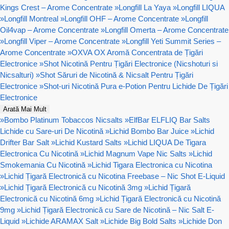
Kings Crest – Arome Concentrate
»
Longfill La Yaya
»
Longfill LIQUA
»
Longfill Montreal
»
Longfill OHF – Arome Concentrate
»
Longfill
Oil4vap – Arome Concentrate
»
Longfill Omerta – Arome Concentrate
»
Longfill Viper – Arome Concentrate
»
Longfill Yeti Summit Series –
Arome Concentrate
»
OXVA OX Aromă Concentrata de Țigări
Electronice
»
Shot Nicotină Pentru Țigări Electronice (Nicshoturi si
Nicsalturi)
»
Shot Săruri de Nicotină & Nicsalt Pentru Țigări
Electronice
»
Shot-uri Nicotină Pura e-Potion Pentru Lichide De Țigări
Electronice
Arată Mai Mult
»
Bombo Platinum Tobaccos Nicsalts
»
ElfBar ELFLIQ Bar Salts
Lichide cu Sare-uri De Nicotină
»
Lichid Bombo Bar Juice
»
Lichid
Drifter Bar Salt
»
Lichid Kustard Salts
»
Lichid LIQUA De Tigara
Electronica Cu Nicotină
»
Lichid Magnum Vape Nic Salts
»
Lichid
Smokemania Cu Nicotină
»
Lichid Tigara Electronica cu Nicotina
»
Lichid Țigară Electronică cu Nicotina Freebase – Nic Shot E-Liquid
»
Lichid Țigară Electronică cu Nicotină 3mg
»
Lichid Țigară
Electronică cu Nicotină 6mg
»
Lichid Țigară Electronică cu Nicotină
9mg
»
Lichid Țigară Electronică cu Sare de Nicotină – Nic Salt E-
Liquid
»
Lichide ARAMAX Salt
»
Lichide Big Bold Salts
»
Lichide Don