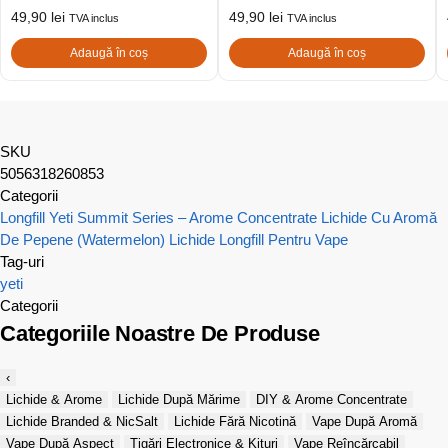
49,90
lei
49,90
lei
TVA inclus
TVA inclus
Adaugă în coș
Adaugă în coș
SKU
5056318260853
Categorii
Longfill Yeti Summit Series – Arome Concentrate
Lichide Cu Aromă
De Pepene (Watermelon)
Lichide Longfill Pentru Vape
Tag-uri
yeti
Categorii
Categoriile Noastre De Produse
‹
Lichide & Arome
Lichide După Mărime
DIY & Arome Concentrate
Lichide Branded & NicSalt
Lichide Fără Nicotină
Vape După Aromă
Vape După Aspect
Țigări Electronice & Kituri
Vape Reîncărcabil