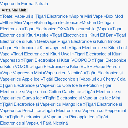
Vape-uri In Forma Patrata
Arată Mai Mult
»
Toate: Vape-uri și Țigări Electronice
»
Aspire Mini Vape
»
Box Mod
»
Elfbar Mini Vape
»
Kit-uri tigari electronice
»
Mod-uri De Tigari
Electronica
»
Tigari Electronice OXVA Reincarcabile (Vape)
»
Tigari
Electronice si Kituri Aspire
»
Tigari Electronice si Kituri Elf Bar
»
Tigari
Electronice si Kituri Geekvape
»
Tigari Electronice si Kituri Innokin
»
Tigari Electronice si Kituri Joyetech
»
Tigari Electronice si Kituri Lost
Vape
»
Tigari Electronice si Kituri Uwell
»
Tigari Electronice si Kituri
Vaporesso
»
Tigari Electronice si Kituri VOOPOO
»
Tigari Electronice
si Kituri VOZOL
»
Tigari Electronice si Kituri VUSE
»
Vape Pen-uri
»
Vape Vaporesso Mini
»
Vape-uri cu Nicotină
»
Țigări Electronice și
Vape-uri cu Apple Ice
»
Țigări Electronice și Vape-uri cu Cherry Cola
»
Țigări Electronice și Vape-uri cu Cola Ice la e-Potion
»
Țigări
Electronice și Vape-uri cu Cotton Candy Ice
»
Țigări Electronice și
Vape-uri cu Guava Ice
»
Țigări Electronice și Vape-uri cu Ice Mint
»
Țigări Electronice și Vape-uri cu Mango Ice
»
Țigări Electronice și
Vape-uri cu Peach Ice
»
Țigări Electronice și Vape-uri cu Peppermint
Ice
»
Țigări Electronice și Vape-uri cu Pineapple Ice
»
Țigări
Electronice și Vape-uri Fără Nicotină