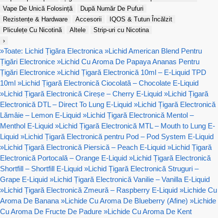
Vape De Unică Folosință
După Număr De Pufuri
Rezistențe & Hardware
Accesorii
IQOS & Tutun Încălzit
Pliculețe Cu Nicotină
Altele
Strip-uri cu Nicotina
›
»
Toate: Lichid Țigăra Electronica
»
Lichid American Blend Pentru
Țigări Electronice
»
Lichid Cu Aroma De Papaya Ananas Pentru
Țigări Electronice
»
Lichid Țigară Electronică 10ml – E-Liquid TPD
10ml
»
Lichid Țigară Electronică Ciocolată – Chocolate E-Liquid
»
Lichid Țigară Electronică Cireșe – Cherry E-Liquid
»
Lichid Țigară
Electronică DTL – Direct To Lung E-Liquid
»
Lichid Țigară Electronică
Lămâie – Lemon E-Liquid
»
Lichid Țigară Electronică Mentol –
Menthol E-Liquid
»
Lichid Țigară Electronică MTL – Mouth to Lung E-
Liquid
»
Lichid Țigară Electronică pentru Pod – Pod System E-Liquid
»
Lichid Țigară Electronică Piersică – Peach E-Liquid
»
Lichid Țigară
Electronică Portocală – Orange E-Liquid
»
Lichid Țigară Electronică
Shortfill – Shortfill E-Liquid
»
Lichid Țigară Electronică Struguri –
Grape E-Liquid
»
Lichid Țigară Electronică Vanilie – Vanilla E-Liquid
»
Lichid Țigară Electronică Zmeură – Raspberry E-Liquid
»
Lichide Cu
Aroma De Banana
»
Lichide Cu Aroma De Blueberry (Afine)
»
Lichide
Cu Aroma De Fructe De Padure
»
Lichide Cu Aroma De Kent