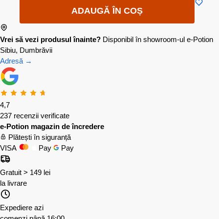
ADAUGĂ ÎN COȘ
Vrei să vezi produsul înainte?
Disponibil în showroom-ul e-Potion
Sibiu, Dumbrăvii
Adresă →
4,7
237 recenzii verificate
e-Potion magazin de încredere
Plătești în siguranță
VISA
Pay
Pay
Gratuit > 149 lei
la livrare
Expediere azi
comenzi până 16:00