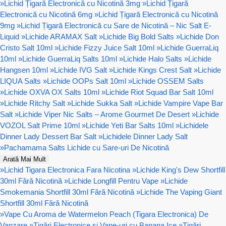
»
Lichid Țigară Electronică cu Nicotină 3mg
»
Lichid Țigară
Electronică cu Nicotină 6mg
»
Lichid Țigară Electronică cu Nicotină
9mg
»
Lichid Țigară Electronică cu Sare de Nicotină – Nic Salt E-
Liquid
»
Lichide ARAMAX Salt
»
Lichide Big Bold Salts
»
Lichide Don
Cristo Salt 10ml
»
Lichide Fizzy Juice Salt 10ml
»
Lichide GuerraLiq
10ml
»
Lichide GuerraLiq Salts 10ml
»
Lichide Halo Salts
»
Lichide
Hangsen 10ml
»
Lichide IVG Salt
»
Lichide Kings Crest Salt
»
Lichide
LIQUA Salts
»
Lichide OOPs Salt 10ml
»
Lichide OSSEM Salts
»
Lichide OXVA OX Salts 10ml
»
Lichide Riot Squad Bar Salt 10ml
»
Lichide Ritchy Salt
»
Lichide Sukka Salt
»
Lichide Vampire Vape Bar
Salt
»
Lichide Viper Nic Salts – Arome Gourmet De Desert
»
Lichide
VOZOL Salt Prime 10ml
»
Lichide Yeti Bar Salts 10ml
»
Lichidele
Dinner Lady Dessert Bar Salt
»
Lichidele Dinner Lady Salt
»
Pachamama Salts Lichide cu Sare-uri De Nicotină
Arată Mai Mult
»
Lichid Tigara Electronica Fara Nicotina
»
Lichide King's Dew Shortfill
30ml Fără Nicotină
»
Lichide Longfill Pentru Vape
»
Lichide
Smokemania Shortfill 30ml Fără Nicotină
»
Lichide The Vaping Giant
Shortfill 30ml Fără Nicotină
»
Vape Cu Aroma de Watermelon Peach (Tigara Electronica) De
Vanzare
»
Țigări Electronice și Vape-uri cu Banana Ice
»
Țigări