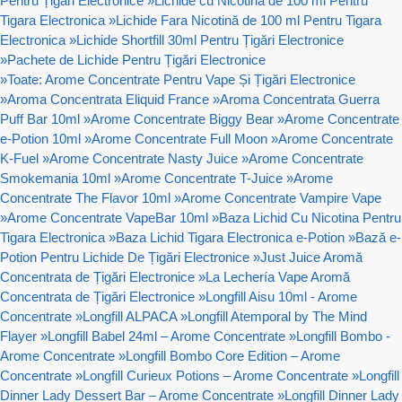
Pentru Țigări Electronice
»
Lichide cu Nicotină de 100 ml Pentru
Tigara Electronica
»
Lichide Fara Nicotină de 100 ml Pentru Tigara
Electronica
»
Lichide Shortfill 30ml Pentru Țigări Electronice
»
Pachete de Lichide Pentru Țigări Electronice
»
Toate: Arome Concentrate Pentru Vape Și Țigări Electronice
»
Aroma Concentrata Eliquid France
»
Aroma Concentrata Guerra
Puff Bar 10ml
»
Arome Concentrate Biggy Bear
»
Arome Concentrate
e-Potion 10ml
»
Arome Concentrate Full Moon
»
Arome Concentrate
K-Fuel
»
Arome Concentrate Nasty Juice
»
Arome Concentrate
Smokemania 10ml
»
Arome Concentrate T-Juice
»
Arome
Concentrate The Flavor 10ml
»
Arome Concentrate Vampire Vape
»
Arome Concentrate VapeBar 10ml
»
Baza Lichid Cu Nicotina Pentru
Tigara Electronica
»
Baza Lichid Tigara Electronica e-Potion
»
Bază e-
Potion Pentru Lichide De Țigări Electronice
»
Just Juice Aromă
Concentrata de Țigări Electronice
»
La Lechería Vape Aromă
Concentrata de Țigări Electronice
»
Longfill Aisu 10ml - Arome
Concentrate
»
Longfill ALPACA
»
Longfill Atemporal by The Mind
Flayer
»
Longfill Babel 24ml – Arome Concentrate
»
Longfill Bombo -
Arome Concentrate
»
Longfill Bombo Core Edition – Arome
Concentrate
»
Longfill Curieux Potions – Arome Concentrate
»
Longfill
Dinner Lady Dessert Bar – Arome Concentrate
»
Longfill Dinner Lady