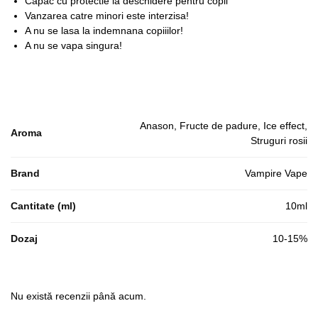
Capac cu protectie la deschidere pentru copii
Vanzarea catre minori este interzisa!
A nu se lasa la indemnana copiiilor!
A nu se vapa singura!
Anason, Fructe de padure, Ice effect,
Aroma
Struguri rosii
Brand
Vampire Vape
Cantitate (ml)
10ml
Dozaj
10-15%
Nu există recenzii până acum.