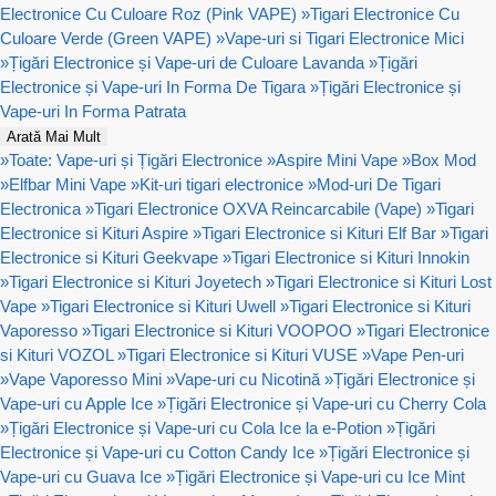
Electronice Cu Culoare Roz (Pink VAPE)
»
Tigari Electronice Cu
Culoare Verde (Green VAPE)
»
Vape-uri si Tigari Electronice Mici
»
Țigări Electronice și Vape-uri de Culoare Lavanda
»
Țigări
Electronice și Vape-uri In Forma De Tigara
»
Țigări Electronice și
Vape-uri In Forma Patrata
Arată Mai Mult
»
Toate: Vape-uri și Țigări Electronice
»
Aspire Mini Vape
»
Box Mod
»
Elfbar Mini Vape
»
Kit-uri tigari electronice
»
Mod-uri De Tigari
Electronica
»
Tigari Electronice OXVA Reincarcabile (Vape)
»
Tigari
Electronice si Kituri Aspire
»
Tigari Electronice si Kituri Elf Bar
»
Tigari
Electronice si Kituri Geekvape
»
Tigari Electronice si Kituri Innokin
»
Tigari Electronice si Kituri Joyetech
»
Tigari Electronice si Kituri Lost
Vape
»
Tigari Electronice si Kituri Uwell
»
Tigari Electronice si Kituri
Vaporesso
»
Tigari Electronice si Kituri VOOPOO
»
Tigari Electronice
si Kituri VOZOL
»
Tigari Electronice si Kituri VUSE
»
Vape Pen-uri
»
Vape Vaporesso Mini
»
Vape-uri cu Nicotină
»
Țigări Electronice și
Vape-uri cu Apple Ice
»
Țigări Electronice și Vape-uri cu Cherry Cola
»
Țigări Electronice și Vape-uri cu Cola Ice la e-Potion
»
Țigări
Electronice și Vape-uri cu Cotton Candy Ice
»
Țigări Electronice și
Vape-uri cu Guava Ice
»
Țigări Electronice și Vape-uri cu Ice Mint