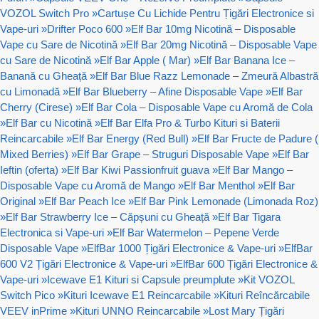
VOZOL Switch Pro
»
Cartușe Cu Lichide Pentru Țigări Electronice si
Vape-uri
»
Drifter Poco 600
»
Elf Bar 10mg Nicotină – Disposable
Vape cu Sare de Nicotină
»
Elf Bar 20mg Nicotină – Disposable Vape
cu Sare de Nicotină
»
Elf Bar Apple ( Mar)
»
Elf Bar Banana Ice –
Banană cu Gheață
»
Elf Bar Blue Razz Lemonade – Zmeură Albastră
cu Limonadă
»
Elf Bar Blueberry – Afine Disposable Vape
»
Elf Bar
Cherry (Cirese)
»
Elf Bar Cola – Disposable Vape cu Aromă de Cola
»
Elf Bar cu Nicotină
»
Elf Bar Elfa Pro & Turbo Kituri si Baterii
Reincarcabile
»
Elf Bar Energy (Red Bull)
»
Elf Bar Fructe de Padure (
Mixed Berries)
»
Elf Bar Grape – Struguri Disposable Vape
»
Elf Bar
Ieftin (oferta)
»
Elf Bar Kiwi Passionfruit guava
»
Elf Bar Mango –
Disposable Vape cu Aromă de Mango
»
Elf Bar Menthol
»
Elf Bar
Original
»
Elf Bar Peach Ice
»
Elf Bar Pink Lemonade (Limonada Roz)
»
Elf Bar Strawberry Ice – Căpșuni cu Gheață
»
Elf Bar Tigara
Electronica si Vape-uri
»
Elf Bar Watermelon – Pepene Verde
Disposable Vape
»
ElfBar 1000 Țigări Electronice & Vape-uri
»
ElfBar
600 V2 Țigări Electronice & Vape-uri
»
ElfBar 600 Țigări Electronice &
Vape-uri
»
Icewave E1 Kituri si Capsule preumplute
»
Kit VOZOL
Switch Pico
»
Kituri Icewave E1 Reincarcabile
»
Kituri Reîncărcabile
VEEV inPrime
»
Kituri UNNO Reincarcabile
»
Lost Mary Țigări