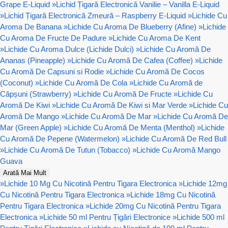
Grape E-Liquid
»
Lichid Țigară Electronică Vanilie – Vanilla E-Liquid
»
Lichid Țigară Electronică Zmeură – Raspberry E-Liquid
»
Lichide Cu
Aroma De Banana
»
Lichide Cu Aroma De Blueberry (Afine)
»
Lichide
Cu Aroma De Fructe De Padure
»
Lichide Cu Aroma De Kent
»
Lichide Cu Aroma Dulce (Lichide Dulci)
»
Lichide Cu Aromă De
Ananas (Pineapple)
»
Lichide Cu Aromă De Cafea (Coffee)
»
Lichide
Cu Aromă De Capsuni si Rodie
»
Lichide Cu Aromă De Cocos
(Coconut)
»
Lichide Cu Aromă De Cola
»
Lichide Cu Aromă de
Căpșuni (Strawberry)
»
Lichide Cu Aromă De Fructe
»
Lichide Cu
Aromă De Kiwi
»
Lichide Cu Aromă De Kiwi si Mar Verde
»
Lichide Cu
Aromă De Mango
»
Lichide Cu Aromă De Mar
»
Lichide Cu Aromă De
Mar (Green Apple)
»
Lichide Cu Aromă De Menta (Menthol)
»
Lichide
Cu Aromă De Pepene (Watermelon)
»
Lichide Cu Aromă De Red Bull
»
Lichide Cu Aromă De Tutun (Tobacco)
»
Lichide Cu Aromă Mango
Guava
Arată Mai Mult
»
Lichide 10 Mg Cu Nicotină Pentru Tigara Electronica
»
Lichide 12mg
Cu Nicotină Pentru Tigara Electronica
»
Lichide 18mg Cu Nicotină
Pentru Tigara Electronica
»
Lichide 20mg Cu Nicotină Pentru Tigara
Electronica
»
Lichide 50 ml Pentru Țigări Electronice
»
Lichide 500 ml