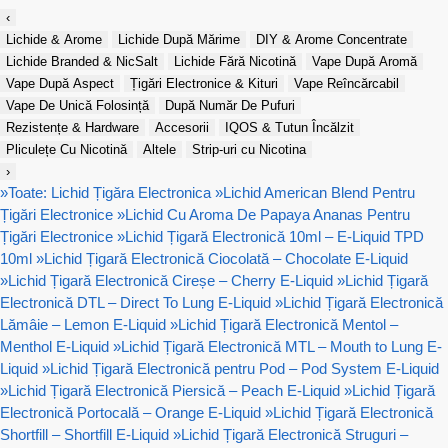
‹
Lichide & Arome
Lichide După Mărime
DIY & Arome Concentrate
Lichide Branded & NicSalt
Lichide Fără Nicotină
Vape După Aromă
Vape După Aspect
Țigări Electronice & Kituri
Vape Reîncărcabil
Vape De Unică Folosință
După Număr De Pufuri
Rezistențe & Hardware
Accesorii
IQOS & Tutun Încălzit
Pliculețe Cu Nicotină
Altele
Strip-uri cu Nicotina
›
»
Toate: Lichid Țigăra Electronica
»
Lichid American Blend Pentru
Țigări Electronice
»
Lichid Cu Aroma De Papaya Ananas Pentru
Țigări Electronice
»
Lichid Țigară Electronică 10ml – E-Liquid TPD
10ml
»
Lichid Țigară Electronică Ciocolată – Chocolate E-Liquid
»
Lichid Țigară Electronică Cireșe – Cherry E-Liquid
»
Lichid Țigară
Electronică DTL – Direct To Lung E-Liquid
»
Lichid Țigară Electronică
Lămâie – Lemon E-Liquid
»
Lichid Țigară Electronică Mentol –
Menthol E-Liquid
»
Lichid Țigară Electronică MTL – Mouth to Lung E-
Liquid
»
Lichid Țigară Electronică pentru Pod – Pod System E-Liquid
»
Lichid Țigară Electronică Piersică – Peach E-Liquid
»
Lichid Țigară
Electronică Portocală – Orange E-Liquid
»
Lichid Țigară Electronică
Shortfill – Shortfill E-Liquid
»
Lichid Țigară Electronică Struguri –