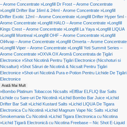
– Arome Concentrate
»
Longfill Dr Frost – Arome Concentrate
»
Longfill Drifter Bar 16ml & 24ml - Arome Concentrate
»
Longfill
Drifter Exotic 12ml – Arome Concentrate
»
Longfill Drifter Hyper 5ml -
Arome Concentrate
»
Longfill HALO – Arome Concentrate
»
Longfill
Kings Crest – Arome Concentrate
»
Longfill La Yaya
»
Longfill LIQUA
»
Longfill Montreal
»
Longfill OHF – Arome Concentrate
»
Longfill
Oil4vap – Arome Concentrate
»
Longfill Omerta – Arome Concentrate
»
Longfill Viper – Arome Concentrate
»
Longfill Yeti Summit Series –
Arome Concentrate
»
OXVA OX Aromă Concentrata de Țigări
Electronice
»
Shot Nicotină Pentru Țigări Electronice (Nicshoturi si
Nicsalturi)
»
Shot Săruri de Nicotină & Nicsalt Pentru Țigări
Electronice
»
Shot-uri Nicotină Pura e-Potion Pentru Lichide De Țigări
Electronice
Arată Mai Mult
»
Bombo Platinum Tobaccos Nicsalts
»
ElfBar ELFLIQ Bar Salts
Lichide cu Sare-uri De Nicotină
»
Lichid Bombo Bar Juice
»
Lichid
Drifter Bar Salt
»
Lichid Kustard Salts
»
Lichid LIQUA De Tigara
Electronica Cu Nicotină
»
Lichid Magnum Vape Nic Salts
»
Lichid
Smokemania Cu Nicotină
»
Lichid Tigara Electronica cu Nicotina
»
Lichid Țigară Electronică cu Nicotina Freebase – Nic Shot E-Liquid