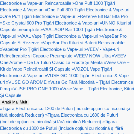
Electronice & Vape-uri Reincarcabile
»
One Puff 1000 Țigări
Electronice & Vape-uri
»
One Puff 800 Țigări Electronice & Vape-uri
»
One Puff Țigări Electronice & Vape-uri
»
Rezerve Elf Bar Elfa Pro
»
Ske Crystal 600 Pro Țigări Electronice & Vape-uri
»
UNNO Kituri si
Capsule preumplute
»
VAAL AOP Bar 1000 Țigări Electronice &
Vape-uri
»
VAAL Vape Țigări Electronice & Vape-uri
»
VapeBar Pro
Capsule Si Rezerve
»
VapeBar Pro Kituri si Baterii Reincarcabile
»
Vapebar Pro Țigări Electronice & Vape-uri
»
VEEV - Vape-uri
Reîncărcabile și Capsule Preumplute
»
VEEV NOW Ultra
»
VEEV
One Arome – De La Tutun Clasic La Fructe Și Mentă
»
Veev One –
Kit de Vape Reîncărcabil Și Capsule
»
VOZOL Vape Țigări
Electronice & Vape-uri
»
VUSE GO 1000 Țigări Electronice & Vape-
uri
»
VUSE GO AROME
»
Vuse Go Fără Nicotină – Țigări Electronice
0 mg
»
VUSE PRO ONE 1000
»
Vuse Vape – Țigări Electronice, Kituri
Și Capsule
Arată Mai Mult
»
Tigara Electronica cu 1200 de Pufuri (Include opțiuni cu nicotină și
fără nicotină Reduceri)
»
Tigara Electronica cu 1600 de Pufuri
(Include opțiuni cu nicotină și fără nicotină Reduceri)
»
Tigara
Electronica cu 1800 de Pufuri (Include opțiuni cu nicotină și fără