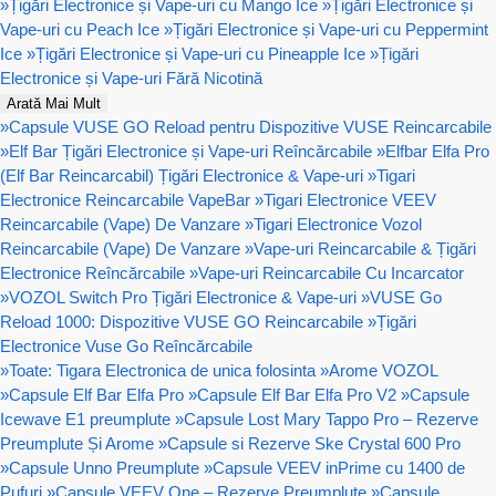
»
Țigări Electronice și Vape-uri cu Mango Ice
»
Țigări Electronice și
Vape-uri cu Peach Ice
»
Țigări Electronice și Vape-uri cu Peppermint
Ice
»
Țigări Electronice și Vape-uri cu Pineapple Ice
»
Țigări
Electronice și Vape-uri Fără Nicotină
Arată Mai Mult
»
Capsule VUSE GO Reload pentru Dispozitive VUSE Reincarcabile
»
Elf Bar Țigări Electronice și Vape-uri Reîncărcabile
»
Elfbar Elfa Pro
(Elf Bar Reincarcabil) Țigări Electronice & Vape-uri
»
Tigari
Electronice Reincarcabile VapeBar
»
Tigari Electronice VEEV
Reincarcabile (Vape) De Vanzare
»
Tigari Electronice Vozol
Reincarcabile (Vape) De Vanzare
»
Vape-uri Reincarcabile & Țigări
Electronice Reîncărcabile
»
Vape-uri Reincarcabile Cu Incarcator
»
VOZOL Switch Pro Țigări Electronice & Vape-uri
»
VUSE Go
Reload 1000: Dispozitive VUSE GO Reincarcabile
»
Țigări
Electronice Vuse Go Reîncărcabile
»
Toate: Tigara Electronica de unica folosinta
»
Arome VOZOL
»
Capsule Elf Bar Elfa Pro
»
Capsule Elf Bar Elfa Pro V2
»
Capsule
Icewave E1 preumplute
»
Capsule Lost Mary Tappo Pro – Rezerve
Preumplute Și Arome
»
Capsule si Rezerve Ske Crystal 600 Pro
»
Capsule Unno Preumplute
»
Capsule VEEV inPrime cu 1400 de
Pufuri
»
Capsule VEEV One – Rezerve Preumplute
»
Capsule