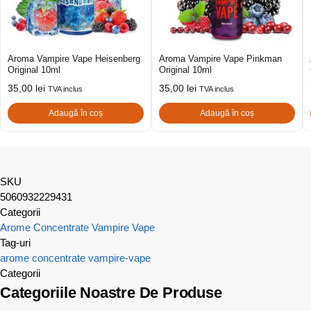
Aroma Vampire Vape Heisenberg
Aroma Vampire Vape Pinkman
Original 10ml
Original 10ml
35,00
lei
35,00
lei
TVA inclus
TVA inclus
Adaugă în coș
Adaugă în coș
SKU
5060932229431
Categorii
Arome Concentrate Vampire Vape
Tag-uri
arome concentrate
vampire-vape
Categorii
Categoriile Noastre De Produse