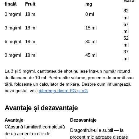
Bază
finală
Fruit
mg
82
0 mg/ml
18 ml
0 ml
ml
67
3 mg/ml
18 ml
15 ml
ml
52
6 mg/ml
18 ml
30 ml
ml
37
9 mg/ml
18 ml
45 ml
ml
La 3 și 9 mg/ml, cantitatea de shot nu iese într-un număr rotund
de flacoane de 10 ml. Pentru alte volume, procente de aromă sau
tării, folosește un calculator de mixare. Despre cum influențează
baza gustul, vezi
diferența dintre PG și VG
.
Avantaje și dezavantaje
Avantaje
Dezavantaje
Căpșună familiară completată
Dragonfruit-ul e subtil — la
de un accent exotic de
procent mic aproape dispare