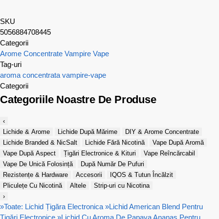
SKU
5056884708445
Categorii
Arome Concentrate Vampire Vape
Tag-uri
aroma concentrata
vampire-vape
Categorii
Categoriile Noastre De Produse
‹
Lichide & Arome
Lichide După Mărime
DIY & Arome Concentrate
Lichide Branded & NicSalt
Lichide Fără Nicotină
Vape După Aromă
Vape După Aspect
Țigări Electronice & Kituri
Vape Reîncărcabil
Vape De Unică Folosință
După Număr De Pufuri
Rezistențe & Hardware
Accesorii
IQOS & Tutun Încălzit
Pliculețe Cu Nicotină
Altele
Strip-uri cu Nicotina
›
»
Toate: Lichid Țigăra Electronica
»
Lichid American Blend Pentru
Țigări Electronice
»
Lichid Cu Aroma De Papaya Ananas Pentru