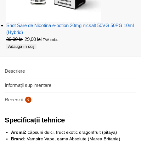
Shot Sare de Nicotina e-potion 20mg nicsalt 50VG 50PG 10ml
(Hybrid)
30,00
lei
29,00
lei
TVA inclus
Adaugă în coș
Descriere
Informații suplimentare
Recenzii
0
Specificații tehnice
Aromă:
căpșuni dulci, fruct exotic dragonfruit (pitaya)
Brand:
Vampire Vape, gama Absolute (Marea Britanie)