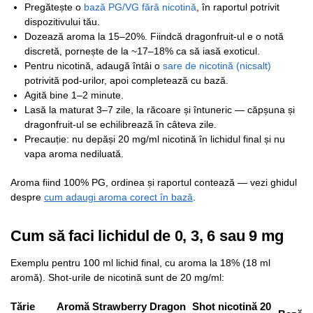
Pregătește o
bază PG/VG fără nicotină
, în raportul potrivit
dispozitivului tău.
Dozează aroma la 15–20%. Fiindcă dragonfruit-ul e o notă
discretă, pornește de la ~17–18% ca să iasă exoticul.
Pentru nicotină, adaugă întâi o
sare de nicotină (nicsalt)
potrivită pod-urilor, apoi completează cu bază.
Agită bine 1–2 minute.
Lasă la maturat 3–7 zile, la răcoare și întuneric — căpșuna și
dragonfruit-ul se echilibrează în câteva zile.
Precauție: nu depăși 20 mg/ml nicotină în lichidul final și nu
vapa aroma nediluată.
Aroma fiind 100% PG, ordinea și raportul contează — vezi ghidul
despre
cum adaugi aroma corect în bază
.
Cum să faci lichidul de 0, 3, 6 sau 9 mg
Exemplu pentru 100 ml lichid final, cu aroma la 18% (18 ml
aromă). Shot-urile de nicotină sunt de 20 mg/ml:
Tărie
Aromă Strawberry Dragon
Shot nicotină 20