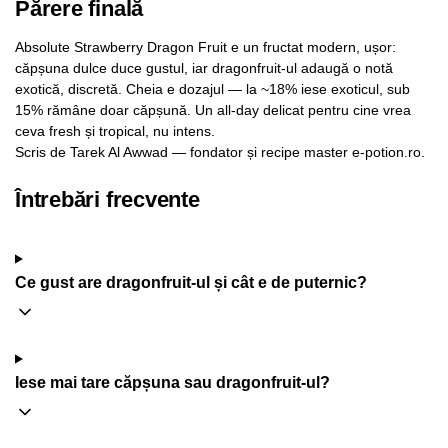
Părere finală
Absolute Strawberry Dragon Fruit e un fructat modern, ușor:
căpșuna dulce duce gustul, iar dragonfruit-ul adaugă o notă
exotică, discretă. Cheia e dozajul — la ~18% iese exoticul, sub
15% rămâne doar căpșună. Un all-day delicat pentru cine vrea
ceva fresh și tropical, nu intens.
Scris de Tarek Al Awwad — fondator și recipe master e-potion.ro.
Întrebări frecvente
Ce gust are dragonfruit-ul și cât e de puternic?
Iese mai tare căpșuna sau dragonfruit-ul?