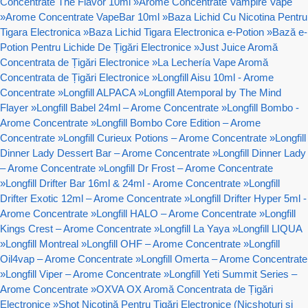
Concentrate The Flavor 10ml
»
Arome Concentrate Vampire Vape
»
Arome Concentrate VapeBar 10ml
»
Baza Lichid Cu Nicotina Pentru
Tigara Electronica
»
Baza Lichid Tigara Electronica e-Potion
»
Bază e-
Potion Pentru Lichide De Țigări Electronice
»
Just Juice Aromă
Concentrata de Țigări Electronice
»
La Lechería Vape Aromă
Concentrata de Țigări Electronice
»
Longfill Aisu 10ml - Arome
Concentrate
»
Longfill ALPACA
»
Longfill Atemporal by The Mind
Flayer
»
Longfill Babel 24ml – Arome Concentrate
»
Longfill Bombo -
Arome Concentrate
»
Longfill Bombo Core Edition – Arome
Concentrate
»
Longfill Curieux Potions – Arome Concentrate
»
Longfill
Dinner Lady Dessert Bar – Arome Concentrate
»
Longfill Dinner Lady
– Arome Concentrate
»
Longfill Dr Frost – Arome Concentrate
»
Longfill Drifter Bar 16ml & 24ml - Arome Concentrate
»
Longfill
Drifter Exotic 12ml – Arome Concentrate
»
Longfill Drifter Hyper 5ml -
Arome Concentrate
»
Longfill HALO – Arome Concentrate
»
Longfill
Kings Crest – Arome Concentrate
»
Longfill La Yaya
»
Longfill LIQUA
»
Longfill Montreal
»
Longfill OHF – Arome Concentrate
»
Longfill
Oil4vap – Arome Concentrate
»
Longfill Omerta – Arome Concentrate
»
Longfill Viper – Arome Concentrate
»
Longfill Yeti Summit Series –
Arome Concentrate
»
OXVA OX Aromă Concentrata de Țigări
Electronice
»
Shot Nicotină Pentru Țigări Electronice (Nicshoturi si