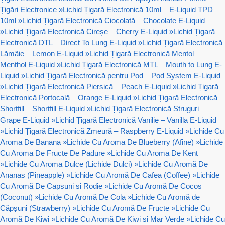
Țigări Electronice
»
Lichid Țigară Electronică 10ml – E-Liquid TPD
10ml
»
Lichid Țigară Electronică Ciocolată – Chocolate E-Liquid
»
Lichid Țigară Electronică Cireșe – Cherry E-Liquid
»
Lichid Țigară
Electronică DTL – Direct To Lung E-Liquid
»
Lichid Țigară Electronică
Lămâie – Lemon E-Liquid
»
Lichid Țigară Electronică Mentol –
Menthol E-Liquid
»
Lichid Țigară Electronică MTL – Mouth to Lung E-
Liquid
»
Lichid Țigară Electronică pentru Pod – Pod System E-Liquid
»
Lichid Țigară Electronică Piersică – Peach E-Liquid
»
Lichid Țigară
Electronică Portocală – Orange E-Liquid
»
Lichid Țigară Electronică
Shortfill – Shortfill E-Liquid
»
Lichid Țigară Electronică Struguri –
Grape E-Liquid
»
Lichid Țigară Electronică Vanilie – Vanilla E-Liquid
»
Lichid Țigară Electronică Zmeură – Raspberry E-Liquid
»
Lichide Cu
Aroma De Banana
»
Lichide Cu Aroma De Blueberry (Afine)
»
Lichide
Cu Aroma De Fructe De Padure
»
Lichide Cu Aroma De Kent
»
Lichide Cu Aroma Dulce (Lichide Dulci)
»
Lichide Cu Aromă De
Ananas (Pineapple)
»
Lichide Cu Aromă De Cafea (Coffee)
»
Lichide
Cu Aromă De Capsuni si Rodie
»
Lichide Cu Aromă De Cocos
(Coconut)
»
Lichide Cu Aromă De Cola
»
Lichide Cu Aromă de
Căpșuni (Strawberry)
»
Lichide Cu Aromă De Fructe
»
Lichide Cu
Aromă De Kiwi
»
Lichide Cu Aromă De Kiwi si Mar Verde
»
Lichide Cu