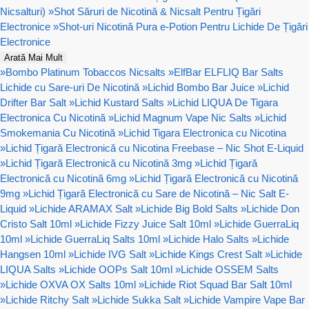
Nicsalturi)
»
Shot Săruri de Nicotină & Nicsalt Pentru Țigări
Electronice
»
Shot-uri Nicotină Pura e-Potion Pentru Lichide De Țigări
Electronice
Arată Mai Mult
»
Bombo Platinum Tobaccos Nicsalts
»
ElfBar ELFLIQ Bar Salts
Lichide cu Sare-uri De Nicotină
»
Lichid Bombo Bar Juice
»
Lichid
Drifter Bar Salt
»
Lichid Kustard Salts
»
Lichid LIQUA De Tigara
Electronica Cu Nicotină
»
Lichid Magnum Vape Nic Salts
»
Lichid
Smokemania Cu Nicotină
»
Lichid Tigara Electronica cu Nicotina
»
Lichid Țigară Electronică cu Nicotina Freebase – Nic Shot E-Liquid
»
Lichid Țigară Electronică cu Nicotină 3mg
»
Lichid Țigară
Electronică cu Nicotină 6mg
»
Lichid Țigară Electronică cu Nicotină
9mg
»
Lichid Țigară Electronică cu Sare de Nicotină – Nic Salt E-
Liquid
»
Lichide ARAMAX Salt
»
Lichide Big Bold Salts
»
Lichide Don
Cristo Salt 10ml
»
Lichide Fizzy Juice Salt 10ml
»
Lichide GuerraLiq
10ml
»
Lichide GuerraLiq Salts 10ml
»
Lichide Halo Salts
»
Lichide
Hangsen 10ml
»
Lichide IVG Salt
»
Lichide Kings Crest Salt
»
Lichide
LIQUA Salts
»
Lichide OOPs Salt 10ml
»
Lichide OSSEM Salts
»
Lichide OXVA OX Salts 10ml
»
Lichide Riot Squad Bar Salt 10ml
»
Lichide Ritchy Salt
»
Lichide Sukka Salt
»
Lichide Vampire Vape Bar