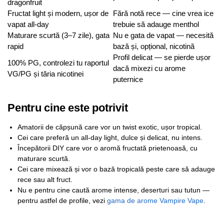
dragonfruit
Fructat light și modern, ușor de
Fără notă rece — cine vrea ice
vapat all-day
trebuie să adauge menthol
Maturare scurtă (3–7 zile), gata
Nu e gata de vapat — necesită
rapid
bază și, opțional, nicotină
Profil delicat — se pierde ușor
100% PG, controlezi tu raportul
dacă mixezi cu arome
VG/PG și tăria nicotinei
puternice
Pentru cine este potrivit
Amatorii de căpșună care vor un twist exotic, ușor tropical.
Cei care preferă un all-day light, dulce și delicat, nu intens.
Începătorii DIY care vor o aromă fructată prietenoasă, cu
maturare scurtă.
Cei care mixează și vor o bază tropicală peste care să adauge
rece sau alt fruct.
Nu e pentru cine caută arome intense, deserturi sau tutun —
pentru astfel de profile, vezi
gama de arome Vampire Vape
.