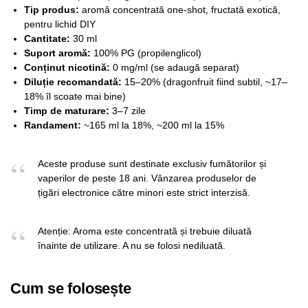
Tip produs:
aromă concentrată one-shot, fructată exotică,
pentru lichid DIY
Cantitate:
30 ml
Suport aromă:
100% PG (propilenglicol)
Conținut nicotină:
0 mg/ml (se adaugă separat)
Diluție recomandată:
15–20% (dragonfruit fiind subtil, ~17–
18% îl scoate mai bine)
Timp de maturare:
3–7 zile
Randament:
~165 ml la 18%, ~200 ml la 15%
Aceste produse sunt destinate exclusiv fumătorilor și
vaperilor de peste 18 ani. Vânzarea produselor de
țigări electronice către minori este strict interzisă.
Atenție: Aroma este concentrată și trebuie diluată
înainte de utilizare. A nu se folosi nediluată.
Cum se folosește