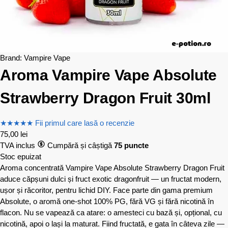
Brand:
Vampire Vape
Aroma Vampire Vape Absolute
Strawberry Dragon Fruit 30ml
★
★
★
★
★
Fii primul care lasă o recenzie
75,00
lei
TVA inclus
Cumpără și câștigă
75 puncte
Stoc epuizat
Aroma concentrată Vampire Vape Absolute Strawberry Dragon Fruit
aduce căpșuni dulci și fruct exotic dragonfruit — un fructat modern,
ușor și răcoritor, pentru lichid DIY. Face parte din gama premium
Absolute, o aromă one-shot 100% PG, fără VG și fără nicotină în
flacon. Nu se vapează ca atare: o amesteci cu bază și, opțional, cu
nicotină, apoi o lași la maturat. Fiind fructată, e gata în câteva zile —