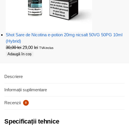
Shot Sare de Nicotina e-potion 20mg nicsalt 50VG 50PG 10ml
(Hybrid)
30,00
lei
29,00
lei
TVA inclus
Adaugă în coș
Descriere
Informații suplimentare
Recenzii
0
Specificații tehnice