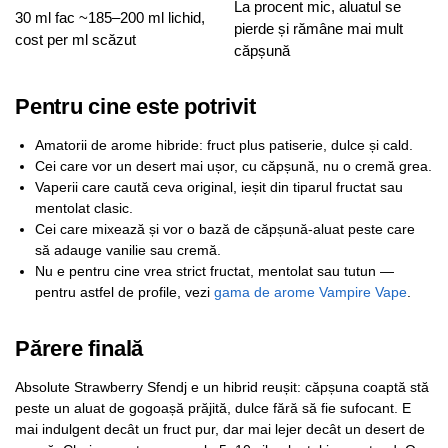
La procent mic, aluatul se
30 ml fac ~185–200 ml lichid,
pierde și rămâne mai mult
cost per ml scăzut
căpșună
Pentru cine este potrivit
Amatorii de arome hibride: fruct plus patiserie, dulce și cald.
Cei care vor un desert mai ușor, cu căpșună, nu o cremă grea.
Vaperii care caută ceva original, ieșit din tiparul fructat sau
mentolat clasic.
Cei care mixează și vor o bază de căpșună-aluat peste care
să adauge vanilie sau cremă.
Nu e pentru cine vrea strict fructat, mentolat sau tutun —
pentru astfel de profile, vezi
gama de arome Vampire Vape
.
Părere finală
Absolute Strawberry Sfendj e un hibrid reușit: căpșuna coaptă stă
peste un aluat de gogoașă prăjită, dulce fără să fie sufocant. E
mai indulgent decât un fruct pur, dar mai lejer decât un desert de