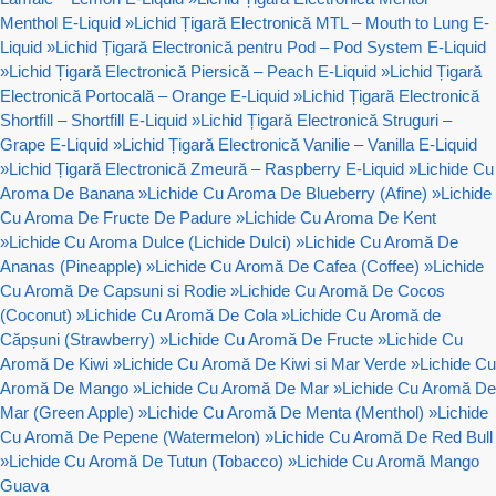
Menthol E-Liquid
»
Lichid Țigară Electronică MTL – Mouth to Lung E-
Liquid
»
Lichid Țigară Electronică pentru Pod – Pod System E-Liquid
»
Lichid Țigară Electronică Piersică – Peach E-Liquid
»
Lichid Țigară
Electronică Portocală – Orange E-Liquid
»
Lichid Țigară Electronică
Shortfill – Shortfill E-Liquid
»
Lichid Țigară Electronică Struguri –
Grape E-Liquid
»
Lichid Țigară Electronică Vanilie – Vanilla E-Liquid
»
Lichid Țigară Electronică Zmeură – Raspberry E-Liquid
»
Lichide Cu
Aroma De Banana
»
Lichide Cu Aroma De Blueberry (Afine)
»
Lichide
Cu Aroma De Fructe De Padure
»
Lichide Cu Aroma De Kent
»
Lichide Cu Aroma Dulce (Lichide Dulci)
»
Lichide Cu Aromă De
Ananas (Pineapple)
»
Lichide Cu Aromă De Cafea (Coffee)
»
Lichide
Cu Aromă De Capsuni si Rodie
»
Lichide Cu Aromă De Cocos
(Coconut)
»
Lichide Cu Aromă De Cola
»
Lichide Cu Aromă de
Căpșuni (Strawberry)
»
Lichide Cu Aromă De Fructe
»
Lichide Cu
Aromă De Kiwi
»
Lichide Cu Aromă De Kiwi si Mar Verde
»
Lichide Cu
Aromă De Mango
»
Lichide Cu Aromă De Mar
»
Lichide Cu Aromă De
Mar (Green Apple)
»
Lichide Cu Aromă De Menta (Menthol)
»
Lichide
Cu Aromă De Pepene (Watermelon)
»
Lichide Cu Aromă De Red Bull
»
Lichide Cu Aromă De Tutun (Tobacco)
»
Lichide Cu Aromă Mango
Guava