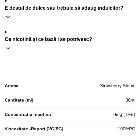
E destul de dulce sau trebuie să adaug îndulcitor?
Ce nicotină și ce bază i se potrivesc?
Aroma
Strawberry Sfendj
Cantitate (ml)
30ml
Concentratie nicotina
0mg ( 0% )
Viscozitate -Raport (VG/PG)
100%PG