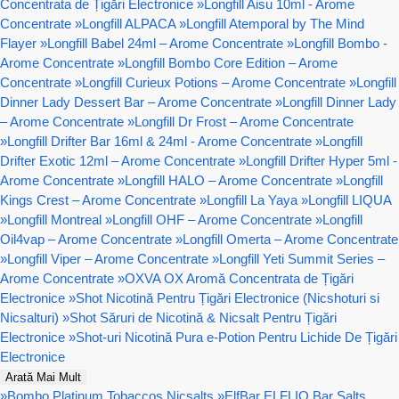
Concentrata de Țigări Electronice
»
Longfill Aisu 10ml - Arome
Concentrate
»
Longfill ALPACA
»
Longfill Atemporal by The Mind
Flayer
»
Longfill Babel 24ml – Arome Concentrate
»
Longfill Bombo -
Arome Concentrate
»
Longfill Bombo Core Edition – Arome
Concentrate
»
Longfill Curieux Potions – Arome Concentrate
»
Longfill
Dinner Lady Dessert Bar – Arome Concentrate
»
Longfill Dinner Lady
– Arome Concentrate
»
Longfill Dr Frost – Arome Concentrate
»
Longfill Drifter Bar 16ml & 24ml - Arome Concentrate
»
Longfill
Drifter Exotic 12ml – Arome Concentrate
»
Longfill Drifter Hyper 5ml -
Arome Concentrate
»
Longfill HALO – Arome Concentrate
»
Longfill
Kings Crest – Arome Concentrate
»
Longfill La Yaya
»
Longfill LIQUA
»
Longfill Montreal
»
Longfill OHF – Arome Concentrate
»
Longfill
Oil4vap – Arome Concentrate
»
Longfill Omerta – Arome Concentrate
»
Longfill Viper – Arome Concentrate
»
Longfill Yeti Summit Series –
Arome Concentrate
»
OXVA OX Aromă Concentrata de Țigări
Electronice
»
Shot Nicotină Pentru Țigări Electronice (Nicshoturi si
Nicsalturi)
»
Shot Săruri de Nicotină & Nicsalt Pentru Țigări
Electronice
»
Shot-uri Nicotină Pura e-Potion Pentru Lichide De Țigări
Electronice
Arată Mai Mult
»
Bombo Platinum Tobaccos Nicsalts
»
ElfBar ELFLIQ Bar Salts