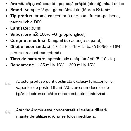
Aromă:
căpșună coaptă, gogoașă prăjită (sfendj), aluat dulce
Brand:
Vampire Vape, gama Absolute (Marea Britanie)
Tip produs:
aromă concentrată one-shot, fructat-patiserie,
pentru lichid DIY
Cantitate:
30 ml
Suport aromă:
100% PG (propilenglicol)
Conținut nicotină:
0 mg/ml (se adaugă separat)
Diluție recomandată:
12–18% (~15% la bază 50/50; ~16%
pentru un aluat mai rotund)
Timp de maturare:
aproximativ o săptămână (5–10 zile)
Randament:
~185 ml la 16%, ~200 ml la 15%
Aceste produse sunt destinate exclusiv fumătorilor și
vaperilor de peste 18 ani. Vânzarea produselor de
țigări electronice către minori este strict interzisă.
Atenție: Aroma este concentrată și trebuie diluată
înainte de utilizare. A nu se folosi nediluată.