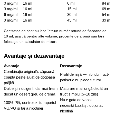
0 mg/ml
16 ml
0 ml
84 ml
3 mg/ml
16 ml
15 ml
69 ml
6 mg/ml
16 ml
30 ml
54 ml
9 mg/ml
16 ml
45 ml
39 ml
Cantitatea de shot nu iese într-un număr rotund de flacoane de
10 ml, așa că pentru alte volume, procente de aromă sau tării
folosește un calculator de mixare.
Avantaje și dezavantaje
Avantaje
Dezavantaje
Combinație originală: căpșună
Profil de nișă — hibridul fruct-
coaptă peste aluat de gogoașă
patiserie nu place tuturor
prăjită
Dulce și indulgent, dar mai fresh
Maturare mai lungă decât un
decât un desert greu de cremă
fruct simplu (5–10 zile)
Nu e gata de vapat —
100% PG, controlezi tu raportul
necesită bază și, opțional,
VG/PG și tăria nicotinei
nicotină