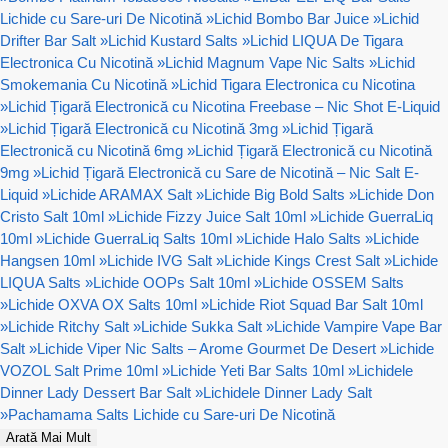
Lichide cu Sare-uri De Nicotină
»
Lichid Bombo Bar Juice
»
Lichid
Drifter Bar Salt
»
Lichid Kustard Salts
»
Lichid LIQUA De Tigara
Electronica Cu Nicotină
»
Lichid Magnum Vape Nic Salts
»
Lichid
Smokemania Cu Nicotină
»
Lichid Tigara Electronica cu Nicotina
»
Lichid Țigară Electronică cu Nicotina Freebase – Nic Shot E-Liquid
»
Lichid Țigară Electronică cu Nicotină 3mg
»
Lichid Țigară
Electronică cu Nicotină 6mg
»
Lichid Țigară Electronică cu Nicotină
9mg
»
Lichid Țigară Electronică cu Sare de Nicotină – Nic Salt E-
Liquid
»
Lichide ARAMAX Salt
»
Lichide Big Bold Salts
»
Lichide Don
Cristo Salt 10ml
»
Lichide Fizzy Juice Salt 10ml
»
Lichide GuerraLiq
10ml
»
Lichide GuerraLiq Salts 10ml
»
Lichide Halo Salts
»
Lichide
Hangsen 10ml
»
Lichide IVG Salt
»
Lichide Kings Crest Salt
»
Lichide
LIQUA Salts
»
Lichide OOPs Salt 10ml
»
Lichide OSSEM Salts
»
Lichide OXVA OX Salts 10ml
»
Lichide Riot Squad Bar Salt 10ml
»
Lichide Ritchy Salt
»
Lichide Sukka Salt
»
Lichide Vampire Vape Bar
Salt
»
Lichide Viper Nic Salts – Arome Gourmet De Desert
»
Lichide
VOZOL Salt Prime 10ml
»
Lichide Yeti Bar Salts 10ml
»
Lichidele
Dinner Lady Dessert Bar Salt
»
Lichidele Dinner Lady Salt
»
Pachamama Salts Lichide cu Sare-uri De Nicotină
Arată Mai Mult