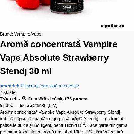
Brand:
Vampire Vape
Aromă concentrată Vampire
Vape Absolute Strawberry
Sfendj 30 ml
★
★
★
★
★
Fii primul care lasă o recenzie
75,00
lei
TVA inclus
Cumpără și câștigă
75 puncte
În stoc — livrare 24/48h
(L-V)
Aroma concentrată Vampire Vape Absolute Strawberry Sfendj
îmbină căpșună coaptă cu gogoașă prăjită (sfendj) — un fructat-
patiserie dulce și indulgent, pentru lichid DIY. Face parte din gama
premium Absolute, o aromă one-shot 100% PG, fără VG și fără