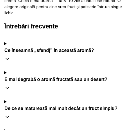
cremă. Cheia e maturarea — la 5–10 zile aluatul iese rotund. O
alegere originală pentru cine vrea fruct și patiserie într-un singur
lichid.
Întrebări frecvente
Ce înseamnă „sfendj” în această aromă?
E mai degrabă o aromă fructată sau un desert?
De ce se maturează mai mult decât un fruct simplu?