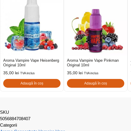
Aroma Vampire Vape Heisenberg
Aroma Vampire Vape Pinkman
Original 10ml
Original 10ml
35,00
lei
35,00
lei
TVA inclus
TVA inclus
Adaugă în coș
Adaugă în coș
SKU
5056884708407
Categorii