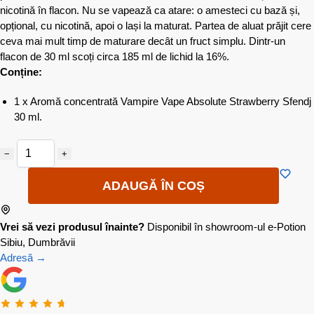
nicotină în flacon. Nu se vapează ca atare: o amesteci cu bază și,
opțional, cu nicotină, apoi o lași la maturat. Partea de aluat prăjit cere
ceva mai mult timp de maturare decât un fruct simplu. Dintr-un
flacon de 30 ml scoți circa 185 ml de lichid la 16%.
Conține:
1 x Aromă concentrată Vampire Vape Absolute Strawberry Sfendj
30 ml.
−
+
ADAUGĂ ÎN COȘ
Vrei să vezi produsul înainte?
Disponibil în showroom-ul e-Potion
Sibiu, Dumbrăvii
Adresă →