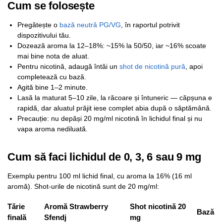
Cum se folosește
Pregătește o
bază neutră PG/VG
, în raportul potrivit
dispozitivului tău.
Dozează aroma la 12–18%: ~15% la 50/50, iar ~16% scoate
mai bine nota de aluat.
Pentru nicotină, adaugă întâi un
shot de nicotină pură
, apoi
completează cu bază.
Agită bine 1–2 minute.
Lasă la maturat 5–10 zile, la răcoare și întuneric — căpșuna e
rapidă, dar aluatul prăjit iese complet abia după o săptămână.
Precauție: nu depăși 20 mg/ml nicotină în lichidul final și nu
vapa aroma nediluată.
Cum să faci lichidul de 0, 3, 6 sau 9 mg
Exemplu pentru 100 ml lichid final, cu aroma la 16% (16 ml
aromă). Shot-urile de nicotină sunt de 20 mg/ml:
Tărie
Aromă Strawberry
Shot nicotină 20
Bază
finală
Sfendj
mg