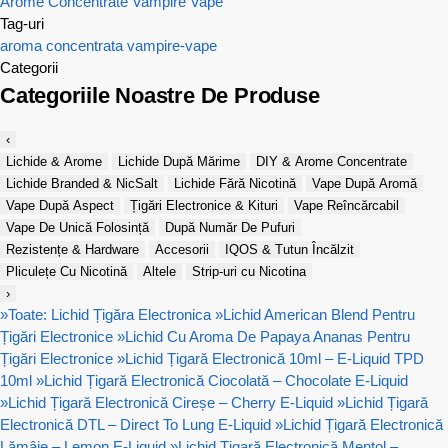
Arome Concentrate Vampire Vape
Tag-uri
aroma concentrata
vampire-vape
Categorii
Categoriile Noastre De Produse
‹
Lichide & Arome
Lichide După Mărime
DIY & Arome Concentrate
Lichide Branded & NicSalt
Lichide Fără Nicotină
Vape După Aromă
Vape După Aspect
Țigări Electronice & Kituri
Vape Reîncărcabil
Vape De Unică Folosință
După Număr De Pufuri
Rezistențe & Hardware
Accesorii
IQOS & Tutun Încălzit
Pliculețe Cu Nicotină
Altele
Strip-uri cu Nicotina
›
»
Toate: Lichid Țigăra Electronica
»
Lichid American Blend Pentru
Țigări Electronice
»
Lichid Cu Aroma De Papaya Ananas Pentru
Țigări Electronice
»
Lichid Țigară Electronică 10ml – E-Liquid TPD
10ml
»
Lichid Țigară Electronică Ciocolată – Chocolate E-Liquid
»
Lichid Țigară Electronică Cireșe – Cherry E-Liquid
»
Lichid Țigară
Electronică DTL – Direct To Lung E-Liquid
»
Lichid Țigară Electronică
Lămâie – Lemon E-Liquid
»
Lichid Țigară Electronică Mentol –