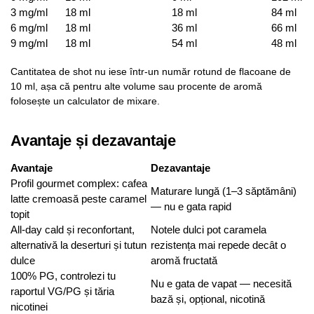
3 mg/ml
18 ml
18 ml
84 ml
6 mg/ml
18 ml
36 ml
66 ml
9 mg/ml
18 ml
54 ml
48 ml
Cantitatea de shot nu iese într-un număr rotund de flacoane de
10 ml, așa că pentru alte volume sau procente de aromă
folosește un calculator de mixare.
Avantaje și dezavantaje
Avantaje
Dezavantaje
Profil gourmet complex: cafea
Maturare lungă (1–3 săptămâni)
latte cremoasă peste caramel
— nu e gata rapid
topit
All-day cald și reconfortant,
Notele dulci pot caramela
alternativă la deserturi și tutun
rezistența mai repede decât o
dulce
aromă fructată
100% PG, controlezi tu
Nu e gata de vapat — necesită
raportul VG/PG și tăria
bază și, opțional, nicotină
nicotinei