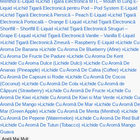
Menthol E-Liquid
»
Lichid Țigară Electronică MTL – Mouth to Lung E-
Liquid
»
Lichid Țigară Electronică pentru Pod – Pod System E-Liquid
»
Lichid Țigară Electronică Piersică – Peach E-Liquid
»
Lichid Țigară
Electronică Portocală – Orange E-Liquid
»
Lichid Țigară Electronică
Shortfill – Shortfill E-Liquid
»
Lichid Țigară Electronică Struguri –
Grape E-Liquid
»
Lichid Țigară Electronică Vanilie – Vanilla E-Liquid
»
Lichid Țigară Electronică Zmeură – Raspberry E-Liquid
»
Lichide Cu
Aroma De Banana
»
Lichide Cu Aroma De Blueberry (Afine)
»
Lichide
Cu Aroma De Fructe De Padure
»
Lichide Cu Aroma De Kent
»
Lichide Cu Aroma Dulce (Lichide Dulci)
»
Lichide Cu Aromă De
Ananas (Pineapple)
»
Lichide Cu Aromă De Cafea (Coffee)
»
Lichide
Cu Aromă De Capsuni si Rodie
»
Lichide Cu Aromă De Cocos
(Coconut)
»
Lichide Cu Aromă De Cola
»
Lichide Cu Aromă de
Căpșuni (Strawberry)
»
Lichide Cu Aromă De Fructe
»
Lichide Cu
Aromă De Kiwi
»
Lichide Cu Aromă De Kiwi si Mar Verde
»
Lichide Cu
Aromă De Mango
»
Lichide Cu Aromă De Mar
»
Lichide Cu Aromă De
Mar (Green Apple)
»
Lichide Cu Aromă De Menta (Menthol)
»
Lichide
Cu Aromă De Pepene (Watermelon)
»
Lichide Cu Aromă De Red Bull
»
Lichide Cu Aromă De Tutun (Tobacco)
»
Lichide Cu Aromă Mango
Guava
Arată Mai Mult