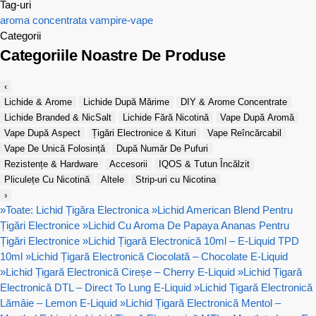
Tag-uri
aroma concentrata
vampire-vape
Categorii
Categoriile Noastre De Produse
‹
Lichide & Arome
Lichide După Mărime
DIY & Arome Concentrate
Lichide Branded & NicSalt
Lichide Fără Nicotină
Vape După Aromă
Vape După Aspect
Țigări Electronice & Kituri
Vape Reîncărcabil
Vape De Unică Folosință
După Număr De Pufuri
Rezistențe & Hardware
Accesorii
IQOS & Tutun Încălzit
Pliculețe Cu Nicotină
Altele
Strip-uri cu Nicotina
›
»
Toate: Lichid Țigăra Electronica
»
Lichid American Blend Pentru
Țigări Electronice
»
Lichid Cu Aroma De Papaya Ananas Pentru
Țigări Electronice
»
Lichid Țigară Electronică 10ml – E-Liquid TPD
10ml
»
Lichid Țigară Electronică Ciocolată – Chocolate E-Liquid
»
Lichid Țigară Electronică Cireșe – Cherry E-Liquid
»
Lichid Țigară
Electronică DTL – Direct To Lung E-Liquid
»
Lichid Țigară Electronică
Lămâie – Lemon E-Liquid
»
Lichid Țigară Electronică Mentol –