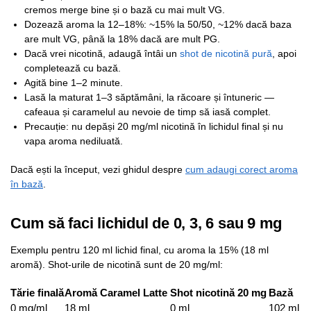
cremos merge bine și o bază cu mai mult VG.
Dozează aroma la 12–18%: ~15% la 50/50, ~12% dacă baza
are mult VG, până la 18% dacă are mult PG.
Dacă vrei nicotină, adaugă întâi un
shot de nicotină pură
, apoi
completează cu bază.
Agită bine 1–2 minute.
Lasă la maturat 1–3 săptămâni, la răcoare și întuneric —
cafeaua și caramelul au nevoie de timp să iasă complet.
Precauție: nu depăși 20 mg/ml nicotină în lichidul final și nu
vapa aroma nediluată.
Dacă ești la început, vezi ghidul despre
cum adaugi corect aroma
în bază
.
Cum să faci lichidul de 0, 3, 6 sau 9 mg
Exemplu pentru 120 ml lichid final, cu aroma la 15% (18 ml
aromă). Shot-urile de nicotină sunt de 20 mg/ml:
Tărie finală
Aromă Caramel Latte
Shot nicotină 20 mg
Bază
0 mg/ml
18 ml
0 ml
102 ml