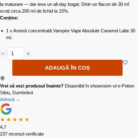
la maturare — dar iese un all-day bogat. Dintr-un flacon de 30 ml
scoți circa 200 ml de lichid la 15%.
Conține:
1 x Aromă concentrată Vampire Vape Absolute Caramel Latte 30
ml.
−
+
ADAUGĂ ÎN COȘ
Vrei să vezi produsul înainte?
Disponibil în showroom-ul e-Potion
Sibiu, Dumbrăvii
Adresă →
4,7
237 recenzii verificate