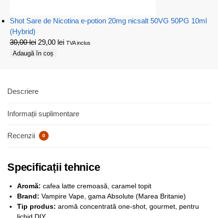
Shot Sare de Nicotina e-potion 20mg nicsalt 50VG 50PG 10ml
(Hybrid)
30,00
lei
29,00
lei
TVA inclus
Adaugă în coș
Descriere
Informații suplimentare
Recenzii
0
Specificații tehnice
Aromă:
cafea latte cremoasă, caramel topit
Brand:
Vampire Vape, gama Absolute (Marea Britanie)
Tip produs:
aromă concentrată one-shot, gourmet, pentru
lichid DIY