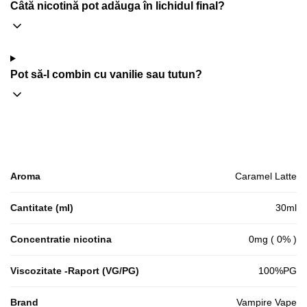
Câtă nicotină pot adăuga în lichidul final?
Pot să-l combin cu vanilie sau tutun?
Aroma
Caramel Latte
Cantitate (ml)
30ml
Concentratie nicotina
0mg ( 0% )
Viscozitate -Raport (VG/PG)
100%PG
Brand
Vampire Vape