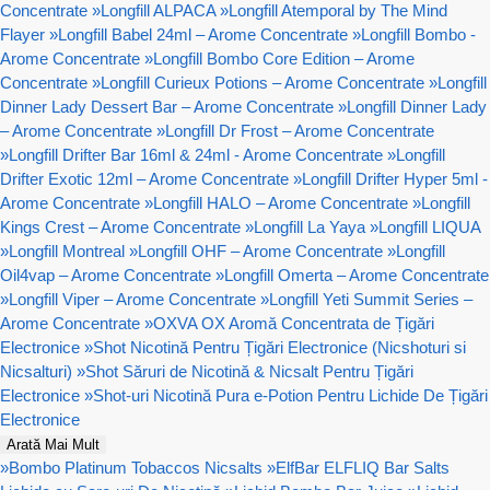
Concentrate
»
Longfill ALPACA
»
Longfill Atemporal by The Mind
Flayer
»
Longfill Babel 24ml – Arome Concentrate
»
Longfill Bombo -
Arome Concentrate
»
Longfill Bombo Core Edition – Arome
Concentrate
»
Longfill Curieux Potions – Arome Concentrate
»
Longfill
Dinner Lady Dessert Bar – Arome Concentrate
»
Longfill Dinner Lady
– Arome Concentrate
»
Longfill Dr Frost – Arome Concentrate
»
Longfill Drifter Bar 16ml & 24ml - Arome Concentrate
»
Longfill
Drifter Exotic 12ml – Arome Concentrate
»
Longfill Drifter Hyper 5ml -
Arome Concentrate
»
Longfill HALO – Arome Concentrate
»
Longfill
Kings Crest – Arome Concentrate
»
Longfill La Yaya
»
Longfill LIQUA
»
Longfill Montreal
»
Longfill OHF – Arome Concentrate
»
Longfill
Oil4vap – Arome Concentrate
»
Longfill Omerta – Arome Concentrate
»
Longfill Viper – Arome Concentrate
»
Longfill Yeti Summit Series –
Arome Concentrate
»
OXVA OX Aromă Concentrata de Țigări
Electronice
»
Shot Nicotină Pentru Țigări Electronice (Nicshoturi si
Nicsalturi)
»
Shot Săruri de Nicotină & Nicsalt Pentru Țigări
Electronice
»
Shot-uri Nicotină Pura e-Potion Pentru Lichide De Țigări
Electronice
Arată Mai Mult
»
Bombo Platinum Tobaccos Nicsalts
»
ElfBar ELFLIQ Bar Salts