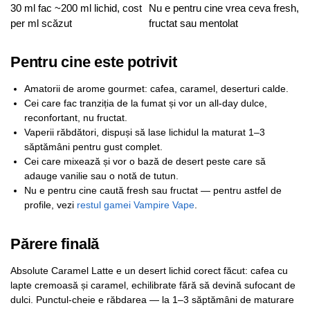
30 ml fac ~200 ml lichid, cost
Nu e pentru cine vrea ceva fresh,
per ml scăzut
fructat sau mentolat
Pentru cine este potrivit
Amatorii de arome gourmet: cafea, caramel, deserturi calde.
Cei care fac tranziția de la fumat și vor un all-day dulce,
reconfortant, nu fructat.
Vaperii răbdători, dispuși să lase lichidul la maturat 1–3
săptămâni pentru gust complet.
Cei care mixează și vor o bază de desert peste care să
adauge vanilie sau o notă de tutun.
Nu e pentru cine caută fresh sau fructat — pentru astfel de
profile, vezi
restul gamei Vampire Vape
.
Părere finală
Absolute Caramel Latte e un desert lichid corect făcut: cafea cu
lapte cremoasă și caramel, echilibrate fără să devină sufocant de
dulci. Punctul-cheie e răbdarea — la 1–3 săptămâni de maturare