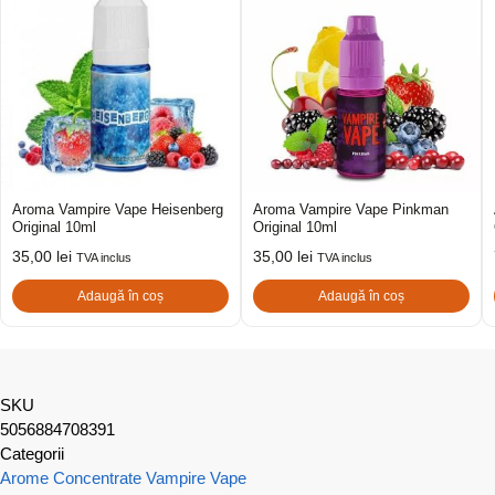
Aroma Vampire Vape Heisenberg
Aroma Vampire Vape Pinkman
Original 10ml
Original 10ml
35,00
lei
35,00
lei
TVA inclus
TVA inclus
Adaugă în coș
Adaugă în coș
SKU
5056884708391
Categorii
Arome Concentrate Vampire Vape