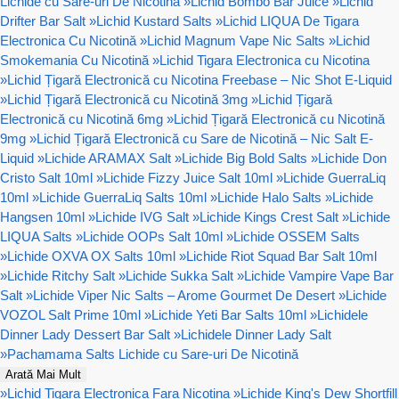
Lichide cu Sare-uri De Nicotină
»
Lichid Bombo Bar Juice
»
Lichid
Drifter Bar Salt
»
Lichid Kustard Salts
»
Lichid LIQUA De Tigara
Electronica Cu Nicotină
»
Lichid Magnum Vape Nic Salts
»
Lichid
Smokemania Cu Nicotină
»
Lichid Tigara Electronica cu Nicotina
»
Lichid Țigară Electronică cu Nicotina Freebase – Nic Shot E-Liquid
»
Lichid Țigară Electronică cu Nicotină 3mg
»
Lichid Țigară
Electronică cu Nicotină 6mg
»
Lichid Țigară Electronică cu Nicotină
9mg
»
Lichid Țigară Electronică cu Sare de Nicotină – Nic Salt E-
Liquid
»
Lichide ARAMAX Salt
»
Lichide Big Bold Salts
»
Lichide Don
Cristo Salt 10ml
»
Lichide Fizzy Juice Salt 10ml
»
Lichide GuerraLiq
10ml
»
Lichide GuerraLiq Salts 10ml
»
Lichide Halo Salts
»
Lichide
Hangsen 10ml
»
Lichide IVG Salt
»
Lichide Kings Crest Salt
»
Lichide
LIQUA Salts
»
Lichide OOPs Salt 10ml
»
Lichide OSSEM Salts
»
Lichide OXVA OX Salts 10ml
»
Lichide Riot Squad Bar Salt 10ml
»
Lichide Ritchy Salt
»
Lichide Sukka Salt
»
Lichide Vampire Vape Bar
Salt
»
Lichide Viper Nic Salts – Arome Gourmet De Desert
»
Lichide
VOZOL Salt Prime 10ml
»
Lichide Yeti Bar Salts 10ml
»
Lichidele
Dinner Lady Dessert Bar Salt
»
Lichidele Dinner Lady Salt
»
Pachamama Salts Lichide cu Sare-uri De Nicotină
Arată Mai Mult
»
Lichid Tigara Electronica Fara Nicotina
»
Lichide King's Dew Shortfill