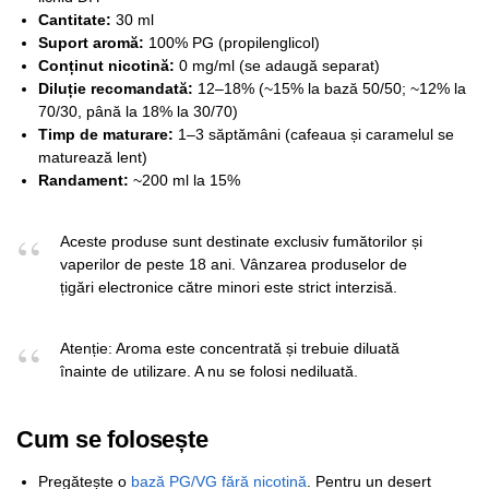
Cantitate:
30 ml
Suport aromă:
100% PG (propilenglicol)
Conținut nicotină:
0 mg/ml (se adaugă separat)
Diluție recomandată:
12–18% (~15% la bază 50/50; ~12% la
70/30, până la 18% la 30/70)
Timp de maturare:
1–3 săptămâni (cafeaua și caramelul se
maturează lent)
Randament:
~200 ml la 15%
Aceste produse sunt destinate exclusiv fumătorilor și
vaperilor de peste 18 ani. Vânzarea produselor de
țigări electronice către minori este strict interzisă.
Atenție: Aroma este concentrată și trebuie diluată
înainte de utilizare. A nu se folosi nediluată.
Cum se folosește
Pregătește o
bază PG/VG fără nicotină
. Pentru un desert