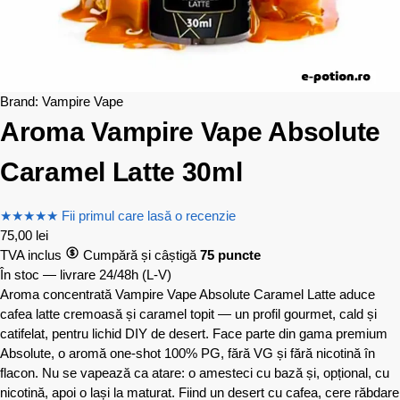
Brand:
Vampire Vape
Aroma Vampire Vape Absolute
Caramel Latte 30ml
★
★
★
★
★
Fii primul care lasă o recenzie
75,00
lei
TVA inclus
Cumpără și câștigă
75 puncte
În stoc — livrare 24/48h
(L-V)
Aroma concentrată Vampire Vape Absolute Caramel Latte aduce
cafea latte cremoasă și caramel topit — un profil gourmet, cald și
catifelat, pentru lichid DIY de desert. Face parte din gama premium
Absolute, o aromă one-shot 100% PG, fără VG și fără nicotină în
flacon. Nu se vapează ca atare: o amesteci cu bază și, opțional, cu
nicotină, apoi o lași la maturat. Fiind un desert cu cafea, cere răbdare