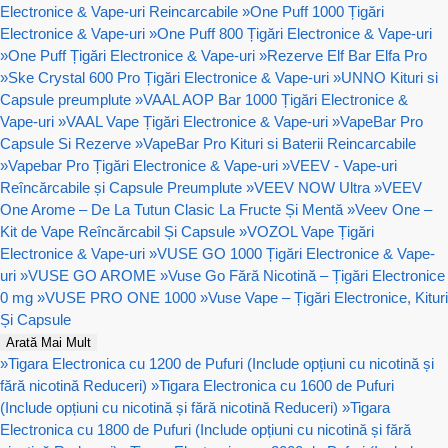
Electronice & Vape-uri Reincarcabile
»
One Puff 1000 Țigări
Electronice & Vape-uri
»
One Puff 800 Țigări Electronice & Vape-uri
»
One Puff Țigări Electronice & Vape-uri
»
Rezerve Elf Bar Elfa Pro
»
Ske Crystal 600 Pro Țigări Electronice & Vape-uri
»
UNNO Kituri si
Capsule preumplute
»
VAAL AOP Bar 1000 Țigări Electronice &
Vape-uri
»
VAAL Vape Țigări Electronice & Vape-uri
»
VapeBar Pro
Capsule Si Rezerve
»
VapeBar Pro Kituri si Baterii Reincarcabile
»
Vapebar Pro Țigări Electronice & Vape-uri
»
VEEV - Vape-uri
Reîncărcabile și Capsule Preumplute
»
VEEV NOW Ultra
»
VEEV
One Arome – De La Tutun Clasic La Fructe Și Mentă
»
Veev One –
Kit de Vape Reîncărcabil Și Capsule
»
VOZOL Vape Țigări
Electronice & Vape-uri
»
VUSE GO 1000 Țigări Electronice & Vape-
uri
»
VUSE GO AROME
»
Vuse Go Fără Nicotină – Țigări Electronice
0 mg
»
VUSE PRO ONE 1000
»
Vuse Vape – Țigări Electronice, Kituri
Și Capsule
Arată Mai Mult
»
Tigara Electronica cu 1200 de Pufuri (Include opțiuni cu nicotină și
fără nicotină Reduceri)
»
Tigara Electronica cu 1600 de Pufuri
(Include opțiuni cu nicotină și fără nicotină Reduceri)
»
Tigara
Electronica cu 1800 de Pufuri (Include opțiuni cu nicotină și fără