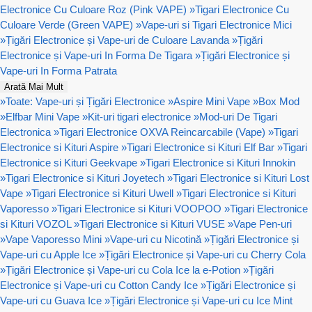
Electronice Cu Culoare Roz (Pink VAPE)
»
Tigari Electronice Cu
Culoare Verde (Green VAPE)
»
Vape-uri si Tigari Electronice Mici
»
Țigări Electronice și Vape-uri de Culoare Lavanda
»
Țigări
Electronice și Vape-uri In Forma De Tigara
»
Țigări Electronice și
Vape-uri In Forma Patrata
Arată Mai Mult
»
Toate: Vape-uri și Țigări Electronice
»
Aspire Mini Vape
»
Box Mod
»
Elfbar Mini Vape
»
Kit-uri tigari electronice
»
Mod-uri De Tigari
Electronica
»
Tigari Electronice OXVA Reincarcabile (Vape)
»
Tigari
Electronice si Kituri Aspire
»
Tigari Electronice si Kituri Elf Bar
»
Tigari
Electronice si Kituri Geekvape
»
Tigari Electronice si Kituri Innokin
»
Tigari Electronice si Kituri Joyetech
»
Tigari Electronice si Kituri Lost
Vape
»
Tigari Electronice si Kituri Uwell
»
Tigari Electronice si Kituri
Vaporesso
»
Tigari Electronice si Kituri VOOPOO
»
Tigari Electronice
si Kituri VOZOL
»
Tigari Electronice si Kituri VUSE
»
Vape Pen-uri
»
Vape Vaporesso Mini
»
Vape-uri cu Nicotină
»
Țigări Electronice și
Vape-uri cu Apple Ice
»
Țigări Electronice și Vape-uri cu Cherry Cola
»
Țigări Electronice și Vape-uri cu Cola Ice la e-Potion
»
Țigări
Electronice și Vape-uri cu Cotton Candy Ice
»
Țigări Electronice și
Vape-uri cu Guava Ice
»
Țigări Electronice și Vape-uri cu Ice Mint