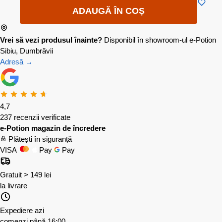
ADAUGĂ ÎN COȘ
Vrei să vezi produsul înainte?
Disponibil în showroom-ul e-Potion
Sibiu, Dumbrăvii
Adresă →
4,7
237 recenzii verificate
e-Potion magazin de încredere
Plătești în siguranță
VISA
Pay
Pay
Gratuit > 149 lei
la livrare
Expediere azi
comenzi până 16:00