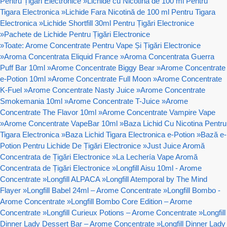
Pentru Țigări Electronice
»
Lichide cu Nicotină de 100 ml Pentru
Tigara Electronica
»
Lichide Fara Nicotină de 100 ml Pentru Tigara
Electronica
»
Lichide Shortfill 30ml Pentru Țigări Electronice
»
Pachete de Lichide Pentru Țigări Electronice
»
Toate: Arome Concentrate Pentru Vape Și Țigări Electronice
»
Aroma Concentrata Eliquid France
»
Aroma Concentrata Guerra
Puff Bar 10ml
»
Arome Concentrate Biggy Bear
»
Arome Concentrate
e-Potion 10ml
»
Arome Concentrate Full Moon
»
Arome Concentrate
K-Fuel
»
Arome Concentrate Nasty Juice
»
Arome Concentrate
Smokemania 10ml
»
Arome Concentrate T-Juice
»
Arome
Concentrate The Flavor 10ml
»
Arome Concentrate Vampire Vape
»
Arome Concentrate VapeBar 10ml
»
Baza Lichid Cu Nicotina Pentru
Tigara Electronica
»
Baza Lichid Tigara Electronica e-Potion
»
Bază e-
Potion Pentru Lichide De Țigări Electronice
»
Just Juice Aromă
Concentrata de Țigări Electronice
»
La Lechería Vape Aromă
Concentrata de Țigări Electronice
»
Longfill Aisu 10ml - Arome
Concentrate
»
Longfill ALPACA
»
Longfill Atemporal by The Mind
Flayer
»
Longfill Babel 24ml – Arome Concentrate
»
Longfill Bombo -
Arome Concentrate
»
Longfill Bombo Core Edition – Arome
Concentrate
»
Longfill Curieux Potions – Arome Concentrate
»
Longfill
Dinner Lady Dessert Bar – Arome Concentrate
»
Longfill Dinner Lady