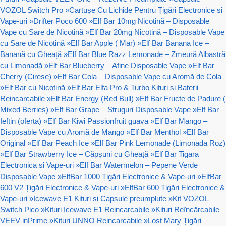
VOZOL Switch Pro
»
Cartușe Cu Lichide Pentru Țigări Electronice si
Vape-uri
»
Drifter Poco 600
»
Elf Bar 10mg Nicotină – Disposable
Vape cu Sare de Nicotină
»
Elf Bar 20mg Nicotină – Disposable Vape
cu Sare de Nicotină
»
Elf Bar Apple ( Mar)
»
Elf Bar Banana Ice –
Banană cu Gheață
»
Elf Bar Blue Razz Lemonade – Zmeură Albastră
cu Limonadă
»
Elf Bar Blueberry – Afine Disposable Vape
»
Elf Bar
Cherry (Cirese)
»
Elf Bar Cola – Disposable Vape cu Aromă de Cola
»
Elf Bar cu Nicotină
»
Elf Bar Elfa Pro & Turbo Kituri si Baterii
Reincarcabile
»
Elf Bar Energy (Red Bull)
»
Elf Bar Fructe de Padure (
Mixed Berries)
»
Elf Bar Grape – Struguri Disposable Vape
»
Elf Bar
Ieftin (oferta)
»
Elf Bar Kiwi Passionfruit guava
»
Elf Bar Mango –
Disposable Vape cu Aromă de Mango
»
Elf Bar Menthol
»
Elf Bar
Original
»
Elf Bar Peach Ice
»
Elf Bar Pink Lemonade (Limonada Roz)
»
Elf Bar Strawberry Ice – Căpșuni cu Gheață
»
Elf Bar Tigara
Electronica si Vape-uri
»
Elf Bar Watermelon – Pepene Verde
Disposable Vape
»
ElfBar 1000 Țigări Electronice & Vape-uri
»
ElfBar
600 V2 Țigări Electronice & Vape-uri
»
ElfBar 600 Țigări Electronice &
Vape-uri
»
Icewave E1 Kituri si Capsule preumplute
»
Kit VOZOL
Switch Pico
»
Kituri Icewave E1 Reincarcabile
»
Kituri Reîncărcabile
VEEV inPrime
»
Kituri UNNO Reincarcabile
»
Lost Mary Țigări