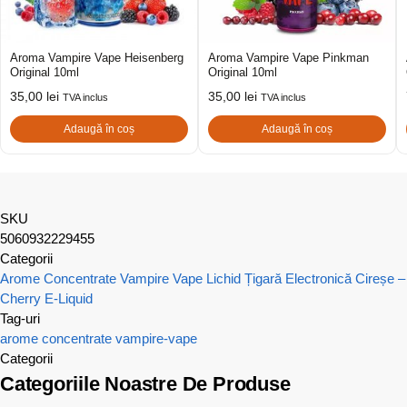
Aroma Vampire Vape Heisenberg
Aroma Vampire Vape Pinkman
Original 10ml
Original 10ml
35,00
lei
35,00
lei
TVA inclus
TVA inclus
Adaugă în coș
Adaugă în coș
SKU
5060932229455
Categorii
Arome Concentrate Vampire Vape
Lichid Țigară Electronică Cireșe –
Cherry E-Liquid
Tag-uri
arome concentrate
vampire-vape
Categorii
Categoriile Noastre De Produse