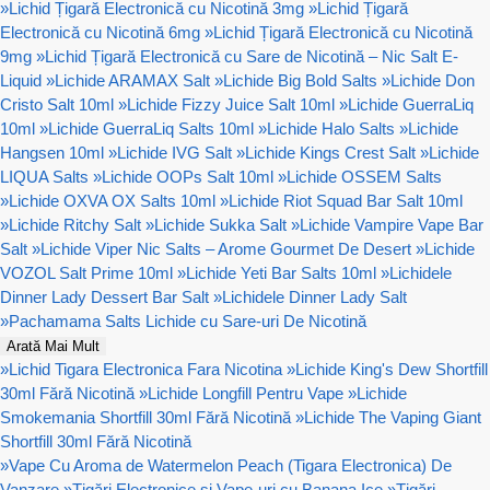
»
Lichid Țigară Electronică cu Nicotină 3mg
»
Lichid Țigară
Electronică cu Nicotină 6mg
»
Lichid Țigară Electronică cu Nicotină
9mg
»
Lichid Țigară Electronică cu Sare de Nicotină – Nic Salt E-
Liquid
»
Lichide ARAMAX Salt
»
Lichide Big Bold Salts
»
Lichide Don
Cristo Salt 10ml
»
Lichide Fizzy Juice Salt 10ml
»
Lichide GuerraLiq
10ml
»
Lichide GuerraLiq Salts 10ml
»
Lichide Halo Salts
»
Lichide
Hangsen 10ml
»
Lichide IVG Salt
»
Lichide Kings Crest Salt
»
Lichide
LIQUA Salts
»
Lichide OOPs Salt 10ml
»
Lichide OSSEM Salts
»
Lichide OXVA OX Salts 10ml
»
Lichide Riot Squad Bar Salt 10ml
»
Lichide Ritchy Salt
»
Lichide Sukka Salt
»
Lichide Vampire Vape Bar
Salt
»
Lichide Viper Nic Salts – Arome Gourmet De Desert
»
Lichide
VOZOL Salt Prime 10ml
»
Lichide Yeti Bar Salts 10ml
»
Lichidele
Dinner Lady Dessert Bar Salt
»
Lichidele Dinner Lady Salt
»
Pachamama Salts Lichide cu Sare-uri De Nicotină
Arată Mai Mult
»
Lichid Tigara Electronica Fara Nicotina
»
Lichide King's Dew Shortfill
30ml Fără Nicotină
»
Lichide Longfill Pentru Vape
»
Lichide
Smokemania Shortfill 30ml Fără Nicotină
»
Lichide The Vaping Giant
Shortfill 30ml Fără Nicotină
»
Vape Cu Aroma de Watermelon Peach (Tigara Electronica) De
Vanzare
»
Țigări Electronice și Vape-uri cu Banana Ice
»
Țigări