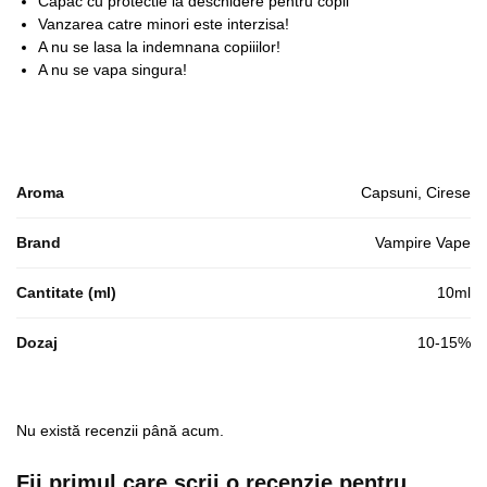
Capac cu protectie la deschidere pentru copii
Vanzarea catre minori este interzisa!
A nu se lasa la indemnana copiiilor!
A nu se vapa singura!
Aroma
Capsuni, Cirese
Brand
Vampire Vape
Cantitate (ml)
10ml
Dozaj
10-15%
Nu există recenzii până acum.
Fii primul care scrii o recenzie pentru