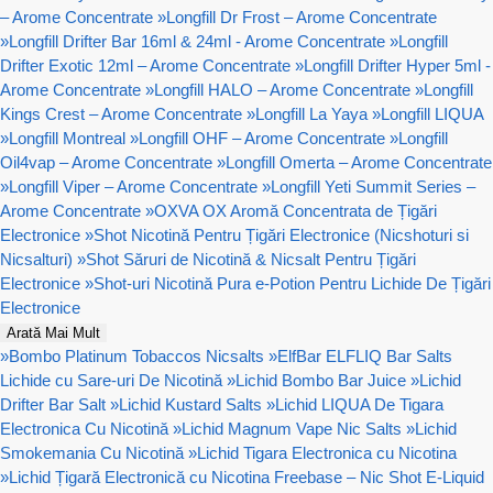
– Arome Concentrate
»
Longfill Dr Frost – Arome Concentrate
»
Longfill Drifter Bar 16ml & 24ml - Arome Concentrate
»
Longfill
Drifter Exotic 12ml – Arome Concentrate
»
Longfill Drifter Hyper 5ml -
Arome Concentrate
»
Longfill HALO – Arome Concentrate
»
Longfill
Kings Crest – Arome Concentrate
»
Longfill La Yaya
»
Longfill LIQUA
»
Longfill Montreal
»
Longfill OHF – Arome Concentrate
»
Longfill
Oil4vap – Arome Concentrate
»
Longfill Omerta – Arome Concentrate
»
Longfill Viper – Arome Concentrate
»
Longfill Yeti Summit Series –
Arome Concentrate
»
OXVA OX Aromă Concentrata de Țigări
Electronice
»
Shot Nicotină Pentru Țigări Electronice (Nicshoturi si
Nicsalturi)
»
Shot Săruri de Nicotină & Nicsalt Pentru Țigări
Electronice
»
Shot-uri Nicotină Pura e-Potion Pentru Lichide De Țigări
Electronice
Arată Mai Mult
»
Bombo Platinum Tobaccos Nicsalts
»
ElfBar ELFLIQ Bar Salts
Lichide cu Sare-uri De Nicotină
»
Lichid Bombo Bar Juice
»
Lichid
Drifter Bar Salt
»
Lichid Kustard Salts
»
Lichid LIQUA De Tigara
Electronica Cu Nicotină
»
Lichid Magnum Vape Nic Salts
»
Lichid
Smokemania Cu Nicotină
»
Lichid Tigara Electronica cu Nicotina
»
Lichid Țigară Electronică cu Nicotina Freebase – Nic Shot E-Liquid