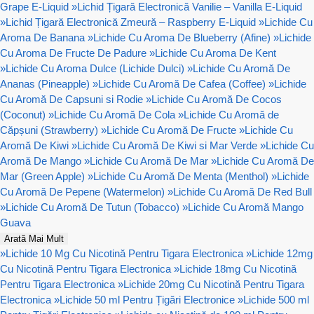
Grape E-Liquid
»
Lichid Țigară Electronică Vanilie – Vanilla E-Liquid
»
Lichid Țigară Electronică Zmeură – Raspberry E-Liquid
»
Lichide Cu
Aroma De Banana
»
Lichide Cu Aroma De Blueberry (Afine)
»
Lichide
Cu Aroma De Fructe De Padure
»
Lichide Cu Aroma De Kent
»
Lichide Cu Aroma Dulce (Lichide Dulci)
»
Lichide Cu Aromă De
Ananas (Pineapple)
»
Lichide Cu Aromă De Cafea (Coffee)
»
Lichide
Cu Aromă De Capsuni si Rodie
»
Lichide Cu Aromă De Cocos
(Coconut)
»
Lichide Cu Aromă De Cola
»
Lichide Cu Aromă de
Căpșuni (Strawberry)
»
Lichide Cu Aromă De Fructe
»
Lichide Cu
Aromă De Kiwi
»
Lichide Cu Aromă De Kiwi si Mar Verde
»
Lichide Cu
Aromă De Mango
»
Lichide Cu Aromă De Mar
»
Lichide Cu Aromă De
Mar (Green Apple)
»
Lichide Cu Aromă De Menta (Menthol)
»
Lichide
Cu Aromă De Pepene (Watermelon)
»
Lichide Cu Aromă De Red Bull
»
Lichide Cu Aromă De Tutun (Tobacco)
»
Lichide Cu Aromă Mango
Guava
Arată Mai Mult
»
Lichide 10 Mg Cu Nicotină Pentru Tigara Electronica
»
Lichide 12mg
Cu Nicotină Pentru Tigara Electronica
»
Lichide 18mg Cu Nicotină
Pentru Tigara Electronica
»
Lichide 20mg Cu Nicotină Pentru Tigara
Electronica
»
Lichide 50 ml Pentru Țigări Electronice
»
Lichide 500 ml