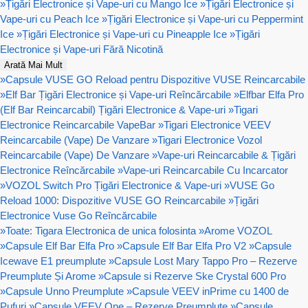
»
Țigări Electronice și Vape-uri cu Mango Ice
»
Țigări Electronice și
Vape-uri cu Peach Ice
»
Țigări Electronice și Vape-uri cu Peppermint
Ice
»
Țigări Electronice și Vape-uri cu Pineapple Ice
»
Țigări
Electronice și Vape-uri Fără Nicotină
Arată Mai Mult
»
Capsule VUSE GO Reload pentru Dispozitive VUSE Reincarcabile
»
Elf Bar Țigări Electronice și Vape-uri Reîncărcabile
»
Elfbar Elfa Pro
(Elf Bar Reincarcabil) Țigări Electronice & Vape-uri
»
Tigari
Electronice Reincarcabile VapeBar
»
Tigari Electronice VEEV
Reincarcabile (Vape) De Vanzare
»
Tigari Electronice Vozol
Reincarcabile (Vape) De Vanzare
»
Vape-uri Reincarcabile & Țigări
Electronice Reîncărcabile
»
Vape-uri Reincarcabile Cu Incarcator
»
VOZOL Switch Pro Țigări Electronice & Vape-uri
»
VUSE Go
Reload 1000: Dispozitive VUSE GO Reincarcabile
»
Țigări
Electronice Vuse Go Reîncărcabile
»
Toate: Tigara Electronica de unica folosinta
»
Arome VOZOL
»
Capsule Elf Bar Elfa Pro
»
Capsule Elf Bar Elfa Pro V2
»
Capsule
Icewave E1 preumplute
»
Capsule Lost Mary Tappo Pro – Rezerve
Preumplute Și Arome
»
Capsule si Rezerve Ske Crystal 600 Pro
»
Capsule Unno Preumplute
»
Capsule VEEV inPrime cu 1400 de
Pufuri
»
Capsule VEEV One – Rezerve Preumplute
»
Capsule