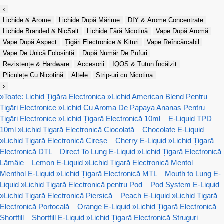
‹
Lichide & Arome
Lichide După Mărime
DIY & Arome Concentrate
Lichide Branded & NicSalt
Lichide Fără Nicotină
Vape După Aromă
Vape După Aspect
Țigări Electronice & Kituri
Vape Reîncărcabil
Vape De Unică Folosință
După Număr De Pufuri
Rezistențe & Hardware
Accesorii
IQOS & Tutun Încălzit
Pliculețe Cu Nicotină
Altele
Strip-uri cu Nicotina
›
»
Toate: Lichid Țigăra Electronica
»
Lichid American Blend Pentru
Țigări Electronice
»
Lichid Cu Aroma De Papaya Ananas Pentru
Țigări Electronice
»
Lichid Țigară Electronică 10ml – E-Liquid TPD
10ml
»
Lichid Țigară Electronică Ciocolată – Chocolate E-Liquid
»
Lichid Țigară Electronică Cireșe – Cherry E-Liquid
»
Lichid Țigară
Electronică DTL – Direct To Lung E-Liquid
»
Lichid Țigară Electronică
Lămâie – Lemon E-Liquid
»
Lichid Țigară Electronică Mentol –
Menthol E-Liquid
»
Lichid Țigară Electronică MTL – Mouth to Lung E-
Liquid
»
Lichid Țigară Electronică pentru Pod – Pod System E-Liquid
»
Lichid Țigară Electronică Piersică – Peach E-Liquid
»
Lichid Țigară
Electronică Portocală – Orange E-Liquid
»
Lichid Țigară Electronică
Shortfill – Shortfill E-Liquid
»
Lichid Țigară Electronică Struguri –