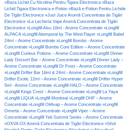
»
Baza Lichid Cu Nicotina Pentru Tigara Electronica
»
Baza
Lichid Tigara Electronica e-Potion
»
Bază e-Potion Pentru Lichide
De Țigări Electronice
»
Just Juice Aromă Concentrata de Țigări
Electronice
»
La Lechería Vape Aromă Concentrata de Țigări
Electronice
»
Longfill Aisu 10ml - Arome Concentrate
»
Longfill
ALPACA
»
Longfill Atemporal by The Mind Flayer
»
Longfill Babel
24ml – Arome Concentrate
»
Longfill Bombo - Arome
Concentrate
»
Longfill Bombo Core Edition – Arome Concentrate
»
Longfill Curieux Potions – Arome Concentrate
»
Longfill Dinner
Lady Dessert Bar – Arome Concentrate
»
Longfill Dinner Lady –
Arome Concentrate
»
Longfill Dr Frost – Arome Concentrate
»
Longfill Drifter Bar 16ml & 24ml - Arome Concentrate
»
Longfill
Drifter Exotic 12ml – Arome Concentrate
»
Longfill Drifter Hyper
5ml - Arome Concentrate
»
Longfill HALO – Arome Concentrate
»
Longfill Kings Crest – Arome Concentrate
»
Longfill La Yaya
»
Longfill LIQUA
»
Longfill Montreal
»
Longfill OHF – Arome
Concentrate
»
Longfill Oil4vap – Arome Concentrate
»
Longfill
Omerta – Arome Concentrate
»
Longfill Viper – Arome
Concentrate
»
Longfill Yeti Summit Series – Arome Concentrate
»
OXVA OX Aromă Concentrata de Țigări Electronice
»
Shot
Nicotină Pentru Țigări Electronice (Nicshoturi si Nicsalturi)