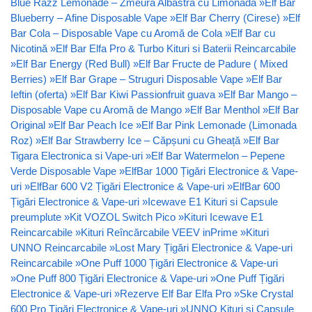
Blue Razz Lemonade – Zmeură Albastră cu Limonadă
»
Elf Bar
Blueberry – Afine Disposable Vape
»
Elf Bar Cherry (Cirese)
»
Elf
Bar Cola – Disposable Vape cu Aromă de Cola
»
Elf Bar cu
Nicotină
»
Elf Bar Elfa Pro & Turbo Kituri si Baterii Reincarcabile
»
Elf Bar Energy (Red Bull)
»
Elf Bar Fructe de Padure ( Mixed
Berries)
»
Elf Bar Grape – Struguri Disposable Vape
»
Elf Bar
Ieftin (oferta)
»
Elf Bar Kiwi Passionfruit guava
»
Elf Bar Mango –
Disposable Vape cu Aromă de Mango
»
Elf Bar Menthol
»
Elf Bar
Original
»
Elf Bar Peach Ice
»
Elf Bar Pink Lemonade (Limonada
Roz)
»
Elf Bar Strawberry Ice – Căpșuni cu Gheață
»
Elf Bar
Tigara Electronica si Vape-uri
»
Elf Bar Watermelon – Pepene
Verde Disposable Vape
»
ElfBar 1000 Țigări Electronice & Vape-
uri
»
ElfBar 600 V2 Țigări Electronice & Vape-uri
»
ElfBar 600
Țigări Electronice & Vape-uri
»
Icewave E1 Kituri si Capsule
preumplute
»
Kit VOZOL Switch Pico
»
Kituri Icewave E1
Reincarcabile
»
Kituri Reîncărcabile VEEV inPrime
»
Kituri
UNNO Reincarcabile
»
Lost Mary Țigări Electronice & Vape-uri
Reincarcabile
»
One Puff 1000 Țigări Electronice & Vape-uri
»
One Puff 800 Țigări Electronice & Vape-uri
»
One Puff Țigări
Electronice & Vape-uri
»
Rezerve Elf Bar Elfa Pro
»
Ske Crystal
600 Pro Țigări Electronice & Vape-uri
»
UNNO Kituri si Capsule