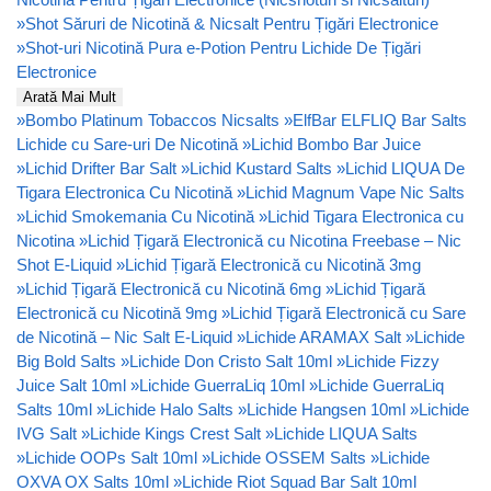
»
Shot Săruri de Nicotină & Nicsalt Pentru Țigări Electronice
»
Shot-uri Nicotină Pura e-Potion Pentru Lichide De Țigări
Electronice
Arată Mai Mult
»
Bombo Platinum Tobaccos Nicsalts
»
ElfBar ELFLIQ Bar Salts
Lichide cu Sare-uri De Nicotină
»
Lichid Bombo Bar Juice
»
Lichid Drifter Bar Salt
»
Lichid Kustard Salts
»
Lichid LIQUA De
Tigara Electronica Cu Nicotină
»
Lichid Magnum Vape Nic Salts
»
Lichid Smokemania Cu Nicotină
»
Lichid Tigara Electronica cu
Nicotina
»
Lichid Țigară Electronică cu Nicotina Freebase – Nic
Shot E-Liquid
»
Lichid Țigară Electronică cu Nicotină 3mg
»
Lichid Țigară Electronică cu Nicotină 6mg
»
Lichid Țigară
Electronică cu Nicotină 9mg
»
Lichid Țigară Electronică cu Sare
de Nicotină – Nic Salt E-Liquid
»
Lichide ARAMAX Salt
»
Lichide
Big Bold Salts
»
Lichide Don Cristo Salt 10ml
»
Lichide Fizzy
Juice Salt 10ml
»
Lichide GuerraLiq 10ml
»
Lichide GuerraLiq
Salts 10ml
»
Lichide Halo Salts
»
Lichide Hangsen 10ml
»
Lichide
IVG Salt
»
Lichide Kings Crest Salt
»
Lichide LIQUA Salts
»
Lichide OOPs Salt 10ml
»
Lichide OSSEM Salts
»
Lichide
OXVA OX Salts 10ml
»
Lichide Riot Squad Bar Salt 10ml