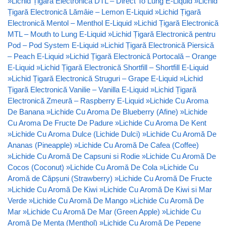
»
Lichid Țigară Electronică DTL – Direct To Lung E-Liquid
»
Lichid
Țigară Electronică Lămâie – Lemon E-Liquid
»
Lichid Țigară
Electronică Mentol – Menthol E-Liquid
»
Lichid Țigară Electronică
MTL – Mouth to Lung E-Liquid
»
Lichid Țigară Electronică pentru
Pod – Pod System E-Liquid
»
Lichid Țigară Electronică Piersică
– Peach E-Liquid
»
Lichid Țigară Electronică Portocală – Orange
E-Liquid
»
Lichid Țigară Electronică Shortfill – Shortfill E-Liquid
»
Lichid Țigară Electronică Struguri – Grape E-Liquid
»
Lichid
Țigară Electronică Vanilie – Vanilla E-Liquid
»
Lichid Țigară
Electronică Zmeură – Raspberry E-Liquid
»
Lichide Cu Aroma
De Banana
»
Lichide Cu Aroma De Blueberry (Afine)
»
Lichide
Cu Aroma De Fructe De Padure
»
Lichide Cu Aroma De Kent
»
Lichide Cu Aroma Dulce (Lichide Dulci)
»
Lichide Cu Aromă De
Ananas (Pineapple)
»
Lichide Cu Aromă De Cafea (Coffee)
»
Lichide Cu Aromă De Capsuni si Rodie
»
Lichide Cu Aromă De
Cocos (Coconut)
»
Lichide Cu Aromă De Cola
»
Lichide Cu
Aromă de Căpșuni (Strawberry)
»
Lichide Cu Aromă De Fructe
»
Lichide Cu Aromă De Kiwi
»
Lichide Cu Aromă De Kiwi si Mar
Verde
»
Lichide Cu Aromă De Mango
»
Lichide Cu Aromă De
Mar
»
Lichide Cu Aromă De Mar (Green Apple)
»
Lichide Cu
Aromă De Menta (Menthol)
»
Lichide Cu Aromă De Pepene