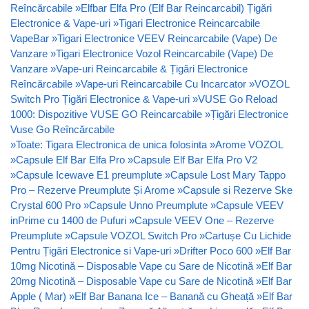
Reîncărcabile
»
Elfbar Elfa Pro (Elf Bar Reincarcabil) Țigări
Electronice & Vape-uri
»
Tigari Electronice Reincarcabile
VapeBar
»
Tigari Electronice VEEV Reincarcabile (Vape) De
Vanzare
»
Tigari Electronice Vozol Reincarcabile (Vape) De
Vanzare
»
Vape-uri Reincarcabile & Țigări Electronice
Reîncărcabile
»
Vape-uri Reincarcabile Cu Incarcator
»
VOZOL
Switch Pro Țigări Electronice & Vape-uri
»
VUSE Go Reload
1000: Dispozitive VUSE GO Reincarcabile
»
Țigări Electronice
Vuse Go Reîncărcabile
»
Toate: Tigara Electronica de unica folosinta
»
Arome VOZOL
»
Capsule Elf Bar Elfa Pro
»
Capsule Elf Bar Elfa Pro V2
»
Capsule Icewave E1 preumplute
»
Capsule Lost Mary Tappo
Pro – Rezerve Preumplute Și Arome
»
Capsule si Rezerve Ske
Crystal 600 Pro
»
Capsule Unno Preumplute
»
Capsule VEEV
inPrime cu 1400 de Pufuri
»
Capsule VEEV One – Rezerve
Preumplute
»
Capsule VOZOL Switch Pro
»
Cartușe Cu Lichide
Pentru Țigări Electronice si Vape-uri
»
Drifter Poco 600
»
Elf Bar
10mg Nicotină – Disposable Vape cu Sare de Nicotină
»
Elf Bar
20mg Nicotină – Disposable Vape cu Sare de Nicotină
»
Elf Bar
Apple ( Mar)
»
Elf Bar Banana Ice – Banană cu Gheață
»
Elf Bar