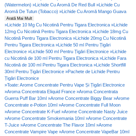
(Watermelon)
»
Lichide Cu Aromă De Red Bull
»
Lichide Cu
Aromă De Tutun (Tobacco)
»
Lichide Cu Aromă Mango Guava
Arată Mai Mult
»
Lichide 10 Mg Cu Nicotină Pentru Tigara Electronica
»
Lichide
12mg Cu Nicotină Pentru Tigara Electronica
»
Lichide 18mg Cu
Nicotină Pentru Tigara Electronica
»
Lichide 20mg Cu Nicotină
Pentru Tigara Electronica
»
Lichide 50 ml Pentru Țigări
Electronice
»
Lichide 500 ml Pentru Țigări Electronice
»
Lichide
cu Nicotină de 100 ml Pentru Tigara Electronica
»
Lichide Fara
Nicotină de 100 ml Pentru Tigara Electronica
»
Lichide Shortfill
30ml Pentru Țigări Electronice
»
Pachete de Lichide Pentru
Țigări Electronice
»
Toate: Arome Concentrate Pentru Vape Și Țigări Electronice
»
Aroma Concentrata Eliquid France
»
Aroma Concentrata
Guerra Puff Bar 10ml
»
Arome Concentrate Biggy Bear
»
Arome
Concentrate e-Potion 10ml
»
Arome Concentrate Full Moon
»
Arome Concentrate K-Fuel
»
Arome Concentrate Nasty Juice
»
Arome Concentrate Smokemania 10ml
»
Arome Concentrate
T-Juice
»
Arome Concentrate The Flavor 10ml
»
Arome
Concentrate Vampire Vape
»
Arome Concentrate VapeBar 10ml