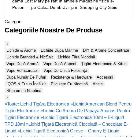
gama Lost Mary pe raft în ambele magazine fizice e-
Potion — pe Calea Dumbrăvii și în Shopping City Sibiu.
Categorii
Categoriile Noastre De Produse
‹
Lichide & Arome
Lichide După Mărime
DIY & Arome Concentrate
Lichide Branded & NicSalt
Lichide Fără Nicotină
Vape După Aromă
Vape După Aspect
Țigări Electronice & Kituri
Vape Reîncărcabil
Vape De Unică Folosință
După Număr De Pufuri
Rezistențe & Hardware
Accesorii
IQOS & Tutun Încălzit
Pliculețe Cu Nicotină
Altele
Strip-uri cu Nicotina
›
»
Toate: Lichid Țigăra Electronica
»
Lichid American Blend Pentru
Țigări Electronice
»
Lichid Cu Aroma De Papaya Ananas Pentru
Țigări Electronice
»
Lichid Țigară Electronică 10ml – E-Liquid
TPD 10ml
»
Lichid Țigară Electronică Ciocolată – Chocolate E-
Liquid
»
Lichid Țigară Electronică Cireșe – Cherry E-Liquid