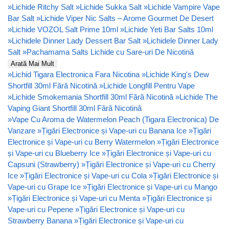
»
Lichide Ritchy Salt
»
Lichide Sukka Salt
»
Lichide Vampire Vape
Bar Salt
»
Lichide Viper Nic Salts – Arome Gourmet De Desert
»
Lichide VOZOL Salt Prime 10ml
»
Lichide Yeti Bar Salts 10ml
»
Lichidele Dinner Lady Dessert Bar Salt
»
Lichidele Dinner Lady
Salt
»
Pachamama Salts Lichide cu Sare-uri De Nicotină
Arată Mai Mult
»
Lichid Tigara Electronica Fara Nicotina
»
Lichide King's Dew
Shortfill 30ml Fără Nicotină
»
Lichide Longfill Pentru Vape
»
Lichide Smokemania Shortfill 30ml Fără Nicotină
»
Lichide The
Vaping Giant Shortfill 30ml Fără Nicotină
»
Vape Cu Aroma de Watermelon Peach (Tigara Electronica) De
Vanzare
»
Țigări Electronice și Vape-uri cu Banana Ice
»
Țigări
Electronice și Vape-uri cu Berry Watermelon
»
Țigări Electronice
și Vape-uri cu Blueberry Ice
»
Țigări Electronice și Vape-uri cu
Capsuni (Strawberry)
»
Țigări Electronice și Vape-uri cu Cherry
Ice
»
Țigări Electronice și Vape-uri cu Cola
»
Țigări Electronice și
Vape-uri cu Grape Ice
»
Țigări Electronice și Vape-uri cu Mango
»
Țigări Electronice și Vape-uri cu Menta
»
Țigări Electronice și
Vape-uri cu Pepene
»
Țigări Electronice și Vape-uri cu
Strawberry Banana
»
Țigări Electronice și Vape-uri cu