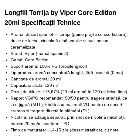
Longfill Torrija by Viper Core Edition
20ml Specificații Tehnice
Aromă: desert spaniol — torrija (pâine prăjită cu scorțișoară),
dulce de leche, ciocolată albă, vanilie și nuci pecan
caramelizate
Brand: Viper (marcă spaniolă)
Gamă: Core Edition
Suport aromă: 100% PG (propilenglicol)
Tip produs: aromă concentrată longfill, fără nicotină (0 mg)
Cantitate de aromă: 20 ml
Capacitate sticlă: 120 ml
Dozaj de diluție: ~16,67% (20 ml aromă în 120 ml lichid final)
Raport VG/PG recomandat: 50/50 pentru tragere strânsă, ca
la o țigară (MTL); 65/35 sau mai mult VG pentru un desert
cremos și tragere directă în plămâni (DL)
Nicotină: se adaugă separat, prin shot de nicotină (nicshot),
maxim 20 mg/ml conform TPD
Timp de maturare: ~14-15 zile (desert stratificat, cu note