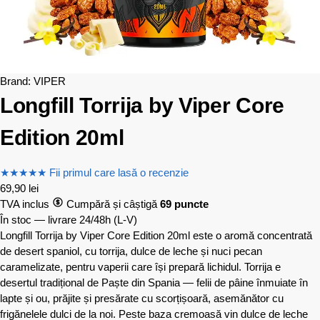
Brand:
VIPER
Longfill Torrija by Viper Core
Edition 20ml
★
★
★
★
★
Fii primul care lasă o recenzie
69,90
lei
TVA inclus
Cumpără și câștigă
69 puncte
În stoc — livrare 24/48h
(L-V)
Longfill Torrija by Viper Core Edition 20ml este o aromă concentrată
de desert spaniol, cu torrija, dulce de leche și nuci pecan
caramelizate, pentru vaperii care își prepară lichidul. Torrija e
desertul tradițional de Paște din Spania — felii de pâine înmuiate în
lapte și ou, prăjite și presărate cu scorțișoară, asemănător cu
frigănelele dulci de la noi. Peste baza cremoasă vin dulce de leche