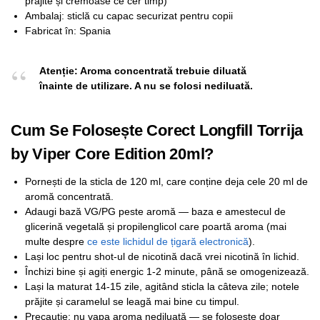
prăjite și cremoase ce cer timp)
Ambalaj: sticlă cu capac securizat pentru copii
Fabricat în: Spania
Atenție: Aroma concentrată trebuie diluată
înainte de utilizare. A nu se folosi nediluată.
Cum Se Folosește Corect Longfill Torrija
by Viper Core Edition 20ml?
Pornești de la sticla de 120 ml, care conține deja cele 20 ml de
aromă concentrată.
Adaugi bază VG/PG peste aromă — baza e amestecul de
glicerină vegetală și propilenglicol care poartă aroma (mai
multe despre
ce este lichidul de țigară electronică
).
Lași loc pentru shot-ul de nicotină dacă vrei nicotină în lichid.
Închizi bine și agiți energic 1-2 minute, până se omogenizează.
Lași la maturat 14-15 zile, agitând sticla la câteva zile; notele
prăjite și caramelul se leagă mai bine cu timpul.
Precauție: nu vapa aroma nediluată — se folosește doar