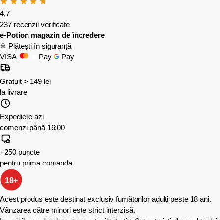
4,7
237 recenzii verificate
e-Potion magazin de încredere
Plătești în siguranță
VISA
Pay
Pay
Gratuit > 149 lei
la livrare
Expediere azi
comenzi până 16:00
+250 puncte
pentru prima comanda
18+
Acest produs este destinat exclusiv fumătorilor adulți peste 18 ani.
Vânzarea către minori este strict interzisă.