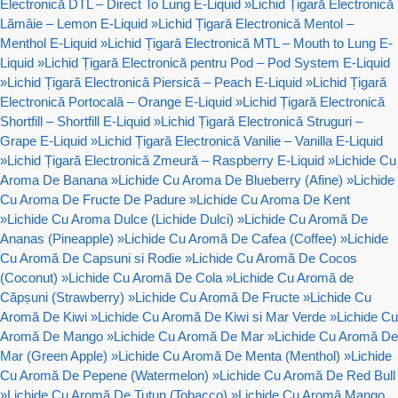
Electronică DTL – Direct To Lung E-Liquid
»
Lichid Țigară Electronică
Lămâie – Lemon E-Liquid
»
Lichid Țigară Electronică Mentol –
Menthol E-Liquid
»
Lichid Țigară Electronică MTL – Mouth to Lung E-
Liquid
»
Lichid Țigară Electronică pentru Pod – Pod System E-Liquid
»
Lichid Țigară Electronică Piersică – Peach E-Liquid
»
Lichid Țigară
Electronică Portocală – Orange E-Liquid
»
Lichid Țigară Electronică
Shortfill – Shortfill E-Liquid
»
Lichid Țigară Electronică Struguri –
Grape E-Liquid
»
Lichid Țigară Electronică Vanilie – Vanilla E-Liquid
»
Lichid Țigară Electronică Zmeură – Raspberry E-Liquid
»
Lichide Cu
Aroma De Banana
»
Lichide Cu Aroma De Blueberry (Afine)
»
Lichide
Cu Aroma De Fructe De Padure
»
Lichide Cu Aroma De Kent
»
Lichide Cu Aroma Dulce (Lichide Dulci)
»
Lichide Cu Aromă De
Ananas (Pineapple)
»
Lichide Cu Aromă De Cafea (Coffee)
»
Lichide
Cu Aromă De Capsuni si Rodie
»
Lichide Cu Aromă De Cocos
(Coconut)
»
Lichide Cu Aromă De Cola
»
Lichide Cu Aromă de
Căpșuni (Strawberry)
»
Lichide Cu Aromă De Fructe
»
Lichide Cu
Aromă De Kiwi
»
Lichide Cu Aromă De Kiwi si Mar Verde
»
Lichide Cu
Aromă De Mango
»
Lichide Cu Aromă De Mar
»
Lichide Cu Aromă De
Mar (Green Apple)
»
Lichide Cu Aromă De Menta (Menthol)
»
Lichide
Cu Aromă De Pepene (Watermelon)
»
Lichide Cu Aromă De Red Bull
»
Lichide Cu Aromă De Tutun (Tobacco)
»
Lichide Cu Aromă Mango