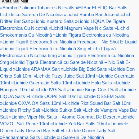
Arată Mai Mult
»
Bombo Platinum Tobaccos Nicsalts
»
ElfBar ELFLIQ Bar Salts
Lichide cu Sare-uri De Nicotină
»
Lichid Bombo Bar Juice
»
Lichid
Drifter Bar Salt
»
Lichid Kustard Salts
»
Lichid LIQUA De Tigara
Electronica Cu Nicotină
»
Lichid Magnum Vape Nic Salts
»
Lichid
Smokemania Cu Nicotină
»
Lichid Tigara Electronica cu Nicotina
»
Lichid Țigară Electronică cu Nicotina Freebase – Nic Shot E-Liquid
»
Lichid Țigară Electronică cu Nicotină 3mg
»
Lichid Țigară
Electronică cu Nicotină 6mg
»
Lichid Țigară Electronică cu Nicotină
9mg
»
Lichid Țigară Electronică cu Sare de Nicotină – Nic Salt E-
Liquid
»
Lichide ARAMAX Salt
»
Lichide Big Bold Salts
»
Lichide Don
Cristo Salt 10ml
»
Lichide Fizzy Juice Salt 10ml
»
Lichide GuerraLiq
10ml
»
Lichide GuerraLiq Salts 10ml
»
Lichide Halo Salts
»
Lichide
Hangsen 10ml
»
Lichide IVG Salt
»
Lichide Kings Crest Salt
»
Lichide
LIQUA Salts
»
Lichide OOPs Salt 10ml
»
Lichide OSSEM Salts
»
Lichide OXVA OX Salts 10ml
»
Lichide Riot Squad Bar Salt 10ml
»
Lichide Ritchy Salt
»
Lichide Sukka Salt
»
Lichide Vampire Vape Bar
Salt
»
Lichide Viper Nic Salts – Arome Gourmet De Desert
»
Lichide
VOZOL Salt Prime 10ml
»
Lichide Yeti Bar Salts 10ml
»
Lichidele
Dinner Lady Dessert Bar Salt
»
Lichidele Dinner Lady Salt
»
Pachamama Salts Lichide cu Sare-uri De Nicotină