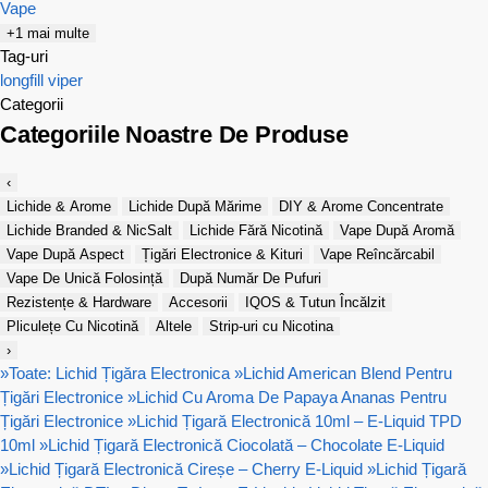
Vape
+1 mai multe
Tag-uri
longfill
viper
Categorii
Categoriile Noastre De Produse
‹
Lichide & Arome
Lichide După Mărime
DIY & Arome Concentrate
Lichide Branded & NicSalt
Lichide Fără Nicotină
Vape După Aromă
Vape După Aspect
Țigări Electronice & Kituri
Vape Reîncărcabil
Vape De Unică Folosință
După Număr De Pufuri
Rezistențe & Hardware
Accesorii
IQOS & Tutun Încălzit
Pliculețe Cu Nicotină
Altele
Strip-uri cu Nicotina
›
»
Toate: Lichid Țigăra Electronica
»
Lichid American Blend Pentru
Țigări Electronice
»
Lichid Cu Aroma De Papaya Ananas Pentru
Țigări Electronice
»
Lichid Țigară Electronică 10ml – E-Liquid TPD
10ml
»
Lichid Țigară Electronică Ciocolată – Chocolate E-Liquid
»
Lichid Țigară Electronică Cireșe – Cherry E-Liquid
»
Lichid Țigară