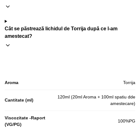
Cât se păstrează lichidul de Torrija după ce l-am
amestecat?
Aroma
Torrija
120ml (20ml Aroma + 100ml spatiu dde
Cantitate (ml)
amestecare)
Viscozitate -Raport
100%PG
(VG/PG)