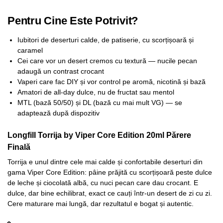
Pentru Cine Este Potrivit?
Iubitori de deserturi calde, de patiserie, cu scorțișoară și
caramel
Cei care vor un desert cremos cu textură — nucile pecan
adaugă un contrast crocant
Vaperi care fac DIY și vor control pe aromă, nicotină și bază
Amatori de all-day dulce, nu de fructat sau mentol
MTL (bază 50/50) și DL (bază cu mai mult VG) — se
adaptează după dispozitiv
Longfill Torrija by Viper Core Edition 20ml Părere
Finală
Torrija e unul dintre cele mai calde și confortabile deserturi din
gama Viper Core Edition: pâine prăjită cu scorțișoară peste dulce
de leche și ciocolată albă, cu nuci pecan care dau crocant. E
dulce, dar bine echilibrat, exact ce cauți într-un desert de zi cu zi.
Cere maturare mai lungă, dar rezultatul e bogat și autentic.