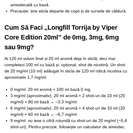
amestecată cu bază.
Precauție: ține sticla departe de copii și de sursele de căldură.
Cum Să Faci „Longfill Torrija by Viper
Core Edition 20ml” de 0mg, 3mg, 6mg
sau 9mg?
Ai 120 ml volum final și 20 ml aromă deja în sticlă, deci mai
completezi 100 ml cu bază și, opțional, shot de nicotină. Un shot
de 20 mg/ml (10 ml) adăugat în sticla de 120 ml ridică nicotina cu
aproximativ 1,7 mg/ml.
0 mg/ml: 20 ml aromă + 100 ml bază 0 mg.
3 mg/ml (aproximativ): 20 ml aromă + 2 shot-uri de 10 ml (20
mg/ml) + 80 ml bază → ~3,3 mg/ml.
6 mg/ml (aproximativ): 20 ml aromă + 4 shot-uri de 10 ml (20
mg/ml) + 60 ml bază → ~6,7 mg/ml.
9 mg/ml: nu iese o cifră rotundă cu shot-uri de 20 mg/ml (~5,4
shot-uri). Pentru precizie, folosește un calculator de amestec.