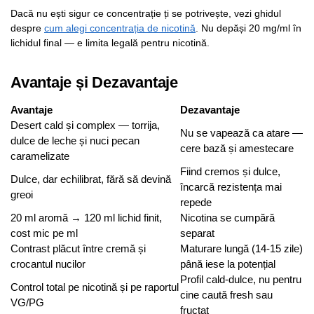
Dacă nu ești sigur ce concentrație ți se potrivește, vezi ghidul
despre
cum alegi concentrația de nicotină
. Nu depăși 20 mg/ml în
lichidul final — e limita legală pentru nicotină.
Avantaje și Dezavantaje
Avantaje
Dezavantaje
Desert cald și complex — torrija,
Nu se vapează ca atare —
dulce de leche și nuci pecan
cere bază și amestecare
caramelizate
Fiind cremos și dulce,
Dulce, dar echilibrat, fără să devină
încarcă rezistența mai
greoi
repede
20 ml aromă → 120 ml lichid finit,
Nicotina se cumpără
cost mic pe ml
separat
Contrast plăcut între cremă și
Maturare lungă (14-15 zile)
crocantul nucilor
până iese la potențial
Profil cald-dulce, nu pentru
Control total pe nicotină și pe raportul
cine caută fresh sau
VG/PG
fructat