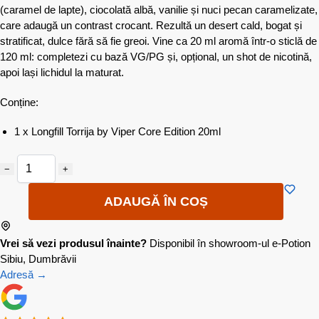
(caramel de lapte), ciocolată albă, vanilie și nuci pecan caramelizate,
care adaugă un contrast crocant. Rezultă un desert cald, bogat și
stratificat, dulce fără să fie greoi. Vine ca 20 ml aromă într-o sticlă de
120 ml: completezi cu bază VG/PG și, opțional, un shot de nicotină,
apoi lași lichidul la maturat.
Conține:
1 x Longfill Torrija by Viper Core Edition 20ml
−
+
ADAUGĂ ÎN COȘ
Vrei să vezi produsul înainte?
Disponibil în showroom-ul e-Potion
Sibiu, Dumbrăvii
Adresă →