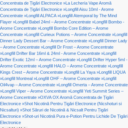
Concentrata de Țigări Electronice
»
La Lechería Vape Aromă
Concentrata de Țigări Electronice
»
Longfill Aisu 10ml - Arome
Concentrate
»
Longfill ALPACA
»
Longfill Atemporal by The Mind
Flayer
»
Longfill Babel 24ml – Arome Concentrate
»
Longfill Bombo -
Arome Concentrate
»
Longfill Bombo Core Edition – Arome
Concentrate
»
Longfill Curieux Potions – Arome Concentrate
»
Longfill
Dinner Lady Dessert Bar – Arome Concentrate
»
Longfill Dinner Lady
– Arome Concentrate
»
Longfill Dr Frost – Arome Concentrate
»
Longfill Drifter Bar 16ml & 24ml - Arome Concentrate
»
Longfill
Drifter Exotic 12ml – Arome Concentrate
»
Longfill Drifter Hyper 5ml -
Arome Concentrate
»
Longfill HALO – Arome Concentrate
»
Longfill
Kings Crest – Arome Concentrate
»
Longfill La Yaya
»
Longfill LIQUA
»
Longfill Montreal
»
Longfill OHF – Arome Concentrate
»
Longfill
Oil4vap – Arome Concentrate
»
Longfill Omerta – Arome Concentrate
»
Longfill Viper – Arome Concentrate
»
Longfill Yeti Summit Series –
Arome Concentrate
»
OXVA OX Aromă Concentrata de Țigări
Electronice
»
Shot Nicotină Pentru Țigări Electronice (Nicshoturi si
Nicsalturi)
»
Shot Săruri de Nicotină & Nicsalt Pentru Țigări
Electronice
»
Shot-uri Nicotină Pura e-Potion Pentru Lichide De Țigări
Electronice