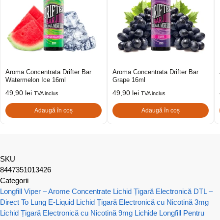
Aroma Concentrata Drifter Bar
Aroma Concentrata Drifter Bar
Watermelon Ice 16ml
Grape 16ml
49,90
lei
49,90
lei
TVA inclus
TVA inclus
Adaugă în coș
Adaugă în coș
SKU
8447351013426
Categorii
Longfill Viper – Arome Concentrate
Lichid Țigară Electronică DTL –
Direct To Lung E-Liquid
Lichid Țigară Electronică cu Nicotină 3mg
Lichid Țigară Electronică cu Nicotină 9mg
Lichide Longfill Pentru