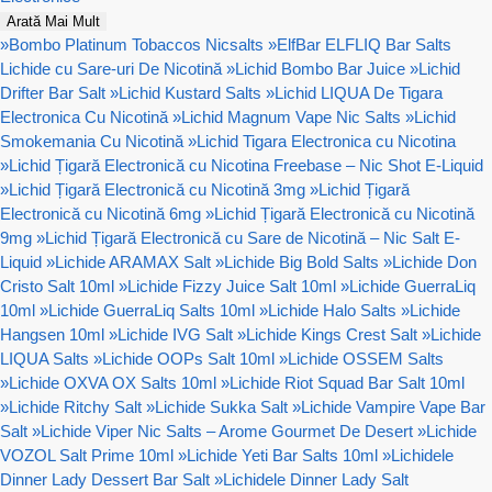
Arată Mai Mult
»
Bombo Platinum Tobaccos Nicsalts
»
ElfBar ELFLIQ Bar Salts
Lichide cu Sare-uri De Nicotină
»
Lichid Bombo Bar Juice
»
Lichid
Drifter Bar Salt
»
Lichid Kustard Salts
»
Lichid LIQUA De Tigara
Electronica Cu Nicotină
»
Lichid Magnum Vape Nic Salts
»
Lichid
Smokemania Cu Nicotină
»
Lichid Tigara Electronica cu Nicotina
»
Lichid Țigară Electronică cu Nicotina Freebase – Nic Shot E-Liquid
»
Lichid Țigară Electronică cu Nicotină 3mg
»
Lichid Țigară
Electronică cu Nicotină 6mg
»
Lichid Țigară Electronică cu Nicotină
9mg
»
Lichid Țigară Electronică cu Sare de Nicotină – Nic Salt E-
Liquid
»
Lichide ARAMAX Salt
»
Lichide Big Bold Salts
»
Lichide Don
Cristo Salt 10ml
»
Lichide Fizzy Juice Salt 10ml
»
Lichide GuerraLiq
10ml
»
Lichide GuerraLiq Salts 10ml
»
Lichide Halo Salts
»
Lichide
Hangsen 10ml
»
Lichide IVG Salt
»
Lichide Kings Crest Salt
»
Lichide
LIQUA Salts
»
Lichide OOPs Salt 10ml
»
Lichide OSSEM Salts
»
Lichide OXVA OX Salts 10ml
»
Lichide Riot Squad Bar Salt 10ml
»
Lichide Ritchy Salt
»
Lichide Sukka Salt
»
Lichide Vampire Vape Bar
Salt
»
Lichide Viper Nic Salts – Arome Gourmet De Desert
»
Lichide
VOZOL Salt Prime 10ml
»
Lichide Yeti Bar Salts 10ml
»
Lichidele
Dinner Lady Dessert Bar Salt
»
Lichidele Dinner Lady Salt