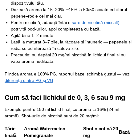
dispozitivului tău.
Dozează aroma la 15–20%: ~15% la 50/50 scoate echilibrul
pepene–rodie cel mai clar.
Pentru nicotină, adaugă întâi o
sare de nicotină (nicsalt)
potrivită pod-urilor, apoi completează cu bază.
Agită bine 1–2 minute.
Lasă la maturat 3–7 zile, la răcoare și întuneric — pepenele și
rodia se echilibrează în câteva zile.
Precauție: nu depăși 20 mg/ml nicotină în lichidul final și nu
vapa aroma nediluată.
Fiindcă aroma e 100% PG, raportul bazei schimbă gustul — vezi
diferența dintre PG și VG
.
Cum să faci lichidul de 0, 3, 6 sau 9 mg
Exemplu pentru 150 ml lichid final, cu aroma la 16% (24 ml
aromă). Shot-urile de nicotină sunt de 20 mg/ml:
Tărie
Aromă Watermelon
Shot nicotină 20
Bază
finală
Pomegranate
mg