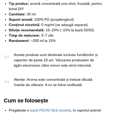
Tip produs:
aromă concentrată one-shot, fructată, pentru
lichid DIY
Cantitate:
30 ml
Suport aromă:
100% PG (propilenglicol)
Conținut nicotină:
0 mg/ml (se adaugă separat)
Diluție recomandată:
15–20% (~15% la bază 50/50)
Timp de maturare:
3–7 zile
Randament:
~200 ml la 15%
Aceste produse sunt destinate exclusiv fumătorilor și
vaperilor de peste 18 ani. Vânzarea produselor de
țigări electronice către minori este strict interzisă.
Atenție: Aroma este concentrată și trebuie diluată
înainte de utilizare. A nu se folosi nediluată.
Cum se folosește
Pregătește o
bază PG/VG fără nicotină
, în raportul potrivit