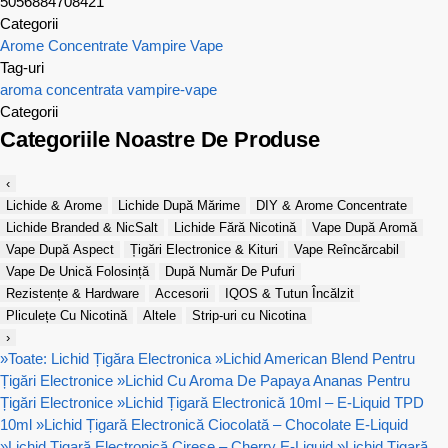
5056884708421
Categorii
Arome Concentrate Vampire Vape
Tag-uri
aroma concentrata
vampire-vape
Categorii
Categoriile Noastre De Produse
‹
Lichide & Arome
Lichide După Mărime
DIY & Arome Concentrate
Lichide Branded & NicSalt
Lichide Fără Nicotină
Vape După Aromă
Vape După Aspect
Țigări Electronice & Kituri
Vape Reîncărcabil
Vape De Unică Folosință
După Număr De Pufuri
Rezistențe & Hardware
Accesorii
IQOS & Tutun Încălzit
Pliculețe Cu Nicotină
Altele
Strip-uri cu Nicotina
›
»
Toate: Lichid Țigăra Electronica
»
Lichid American Blend Pentru
Țigări Electronice
»
Lichid Cu Aroma De Papaya Ananas Pentru
Țigări Electronice
»
Lichid Țigară Electronică 10ml – E-Liquid TPD
10ml
»
Lichid Țigară Electronică Ciocolată – Chocolate E-Liquid
»
Lichid Țigară Electronică Cireșe – Cherry E-Liquid
»
Lichid Țigară