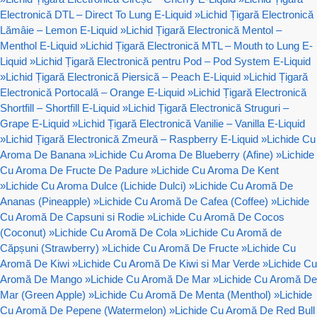
Electronică DTL – Direct To Lung E-Liquid
»
Lichid Țigară Electronică
Lămâie – Lemon E-Liquid
»
Lichid Țigară Electronică Mentol –
Menthol E-Liquid
»
Lichid Țigară Electronică MTL – Mouth to Lung E-
Liquid
»
Lichid Țigară Electronică pentru Pod – Pod System E-Liquid
»
Lichid Țigară Electronică Piersică – Peach E-Liquid
»
Lichid Țigară
Electronică Portocală – Orange E-Liquid
»
Lichid Țigară Electronică
Shortfill – Shortfill E-Liquid
»
Lichid Țigară Electronică Struguri –
Grape E-Liquid
»
Lichid Țigară Electronică Vanilie – Vanilla E-Liquid
»
Lichid Țigară Electronică Zmeură – Raspberry E-Liquid
»
Lichide Cu
Aroma De Banana
»
Lichide Cu Aroma De Blueberry (Afine)
»
Lichide
Cu Aroma De Fructe De Padure
»
Lichide Cu Aroma De Kent
»
Lichide Cu Aroma Dulce (Lichide Dulci)
»
Lichide Cu Aromă De
Ananas (Pineapple)
»
Lichide Cu Aromă De Cafea (Coffee)
»
Lichide
Cu Aromă De Capsuni si Rodie
»
Lichide Cu Aromă De Cocos
(Coconut)
»
Lichide Cu Aromă De Cola
»
Lichide Cu Aromă de
Căpșuni (Strawberry)
»
Lichide Cu Aromă De Fructe
»
Lichide Cu
Aromă De Kiwi
»
Lichide Cu Aromă De Kiwi si Mar Verde
»
Lichide Cu
Aromă De Mango
»
Lichide Cu Aromă De Mar
»
Lichide Cu Aromă De
Mar (Green Apple)
»
Lichide Cu Aromă De Menta (Menthol)
»
Lichide
Cu Aromă De Pepene (Watermelon)
»
Lichide Cu Aromă De Red Bull