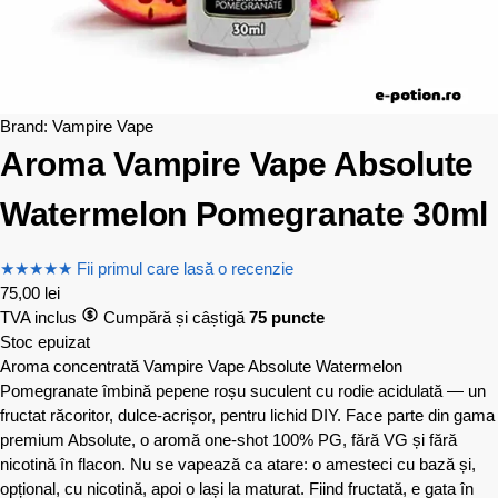
Brand:
Vampire Vape
Aroma Vampire Vape Absolute
Watermelon Pomegranate 30ml
★
★
★
★
★
Fii primul care lasă o recenzie
75,00
lei
TVA inclus
Cumpără și câștigă
75 puncte
Stoc epuizat
Aroma concentrată Vampire Vape Absolute Watermelon
Pomegranate îmbină pepene roșu suculent cu rodie acidulată — un
fructat răcoritor, dulce-acrișor, pentru lichid DIY. Face parte din gama
premium Absolute, o aromă one-shot 100% PG, fără VG și fără
nicotină în flacon. Nu se vapează ca atare: o amesteci cu bază și,
opțional, cu nicotină, apoi o lași la maturat. Fiind fructată, e gata în