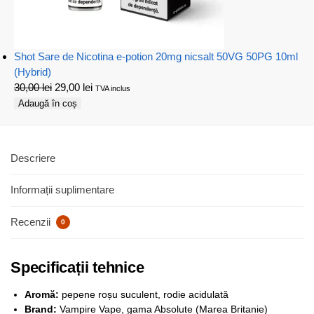
Shot Sare de Nicotina e-potion 20mg nicsalt 50VG 50PG 10ml
(Hybrid)
30,00
lei
29,00
lei
TVA inclus
Adaugă în coș
Descriere
Informații suplimentare
Recenzii
0
Specificații tehnice
Aromă:
pepene roșu suculent, rodie acidulată
Brand:
Vampire Vape, gama Absolute (Marea Britanie)