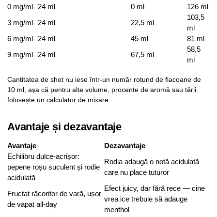
0 mg/ml
24 ml
0 ml
126 ml
103,5
3 mg/ml
24 ml
22,5 ml
ml
6 mg/ml
24 ml
45 ml
81 ml
58,5
9 mg/ml
24 ml
67,5 ml
ml
Cantitatea de shot nu iese într-un număr rotund de flacoane de
10 ml, așa că pentru alte volume, procente de aromă sau tării
folosește un calculator de mixare.
Avantaje și dezavantaje
Avantaje
Dezavantaje
Echilibru dulce-acrișor:
Rodia adaugă o notă acidulată
pepene roșu suculent și rodie
care nu place tuturor
acidulată
Efect juicy, dar fără rece — cine
Fructat răcoritor de vară, ușor
vrea ice trebuie să adauge
de vapat all-day
menthol