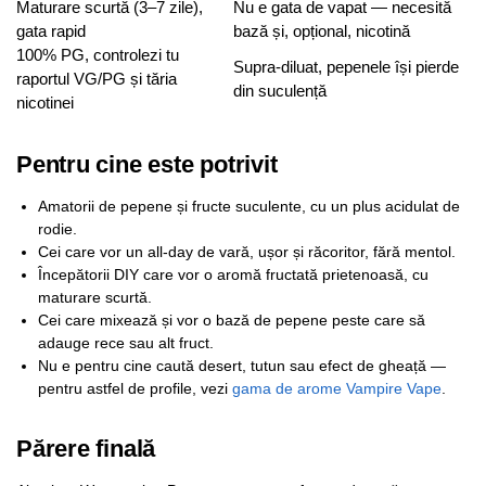
Maturare scurtă (3–7 zile),
Nu e gata de vapat — necesită
gata rapid
bază și, opțional, nicotină
100% PG, controlezi tu
Supra-diluat, pepenele își pierde
raportul VG/PG și tăria
din suculență
nicotinei
Pentru cine este potrivit
Amatorii de pepene și fructe suculente, cu un plus acidulat de
rodie.
Cei care vor un all-day de vară, ușor și răcoritor, fără mentol.
Începătorii DIY care vor o aromă fructată prietenoasă, cu
maturare scurtă.
Cei care mixează și vor o bază de pepene peste care să
adauge rece sau alt fruct.
Nu e pentru cine caută desert, tutun sau efect de gheață —
pentru astfel de profile, vezi
gama de arome Vampire Vape
.
Părere finală