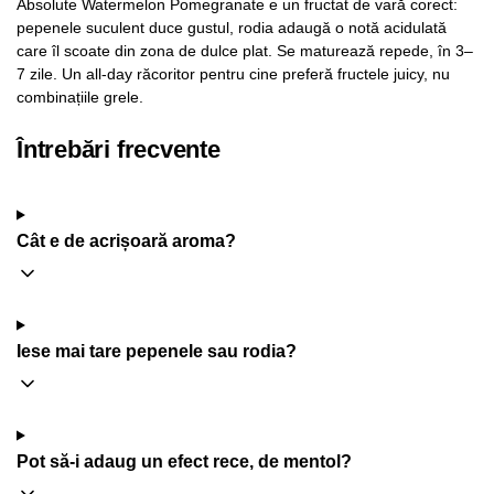
Absolute Watermelon Pomegranate e un fructat de vară corect:
pepenele suculent duce gustul, rodia adaugă o notă acidulată
care îl scoate din zona de dulce plat. Se maturează repede, în 3–
7 zile. Un all-day răcoritor pentru cine preferă fructele juicy, nu
combinațiile grele.
Întrebări frecvente
Cât e de acrișoară aroma?
Iese mai tare pepenele sau rodia?
Pot să-i adaug un efect rece, de mentol?