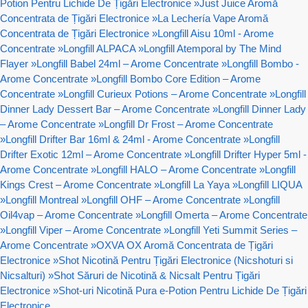
Potion Pentru Lichide De Țigări Electronice
»
Just Juice Aromă
Concentrata de Țigări Electronice
»
La Lechería Vape Aromă
Concentrata de Țigări Electronice
»
Longfill Aisu 10ml - Arome
Concentrate
»
Longfill ALPACA
»
Longfill Atemporal by The Mind
Flayer
»
Longfill Babel 24ml – Arome Concentrate
»
Longfill Bombo -
Arome Concentrate
»
Longfill Bombo Core Edition – Arome
Concentrate
»
Longfill Curieux Potions – Arome Concentrate
»
Longfill
Dinner Lady Dessert Bar – Arome Concentrate
»
Longfill Dinner Lady
– Arome Concentrate
»
Longfill Dr Frost – Arome Concentrate
»
Longfill Drifter Bar 16ml & 24ml - Arome Concentrate
»
Longfill
Drifter Exotic 12ml – Arome Concentrate
»
Longfill Drifter Hyper 5ml -
Arome Concentrate
»
Longfill HALO – Arome Concentrate
»
Longfill
Kings Crest – Arome Concentrate
»
Longfill La Yaya
»
Longfill LIQUA
»
Longfill Montreal
»
Longfill OHF – Arome Concentrate
»
Longfill
Oil4vap – Arome Concentrate
»
Longfill Omerta – Arome Concentrate
»
Longfill Viper – Arome Concentrate
»
Longfill Yeti Summit Series –
Arome Concentrate
»
OXVA OX Aromă Concentrata de Țigări
Electronice
»
Shot Nicotină Pentru Țigări Electronice (Nicshoturi si
Nicsalturi)
»
Shot Săruri de Nicotină & Nicsalt Pentru Țigări
Electronice
»
Shot-uri Nicotină Pura e-Potion Pentru Lichide De Țigări
Electronice