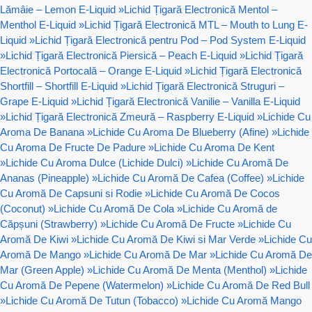
Lămâie – Lemon E-Liquid
»
Lichid Țigară Electronică Mentol –
Menthol E-Liquid
»
Lichid Țigară Electronică MTL – Mouth to Lung E-
Liquid
»
Lichid Țigară Electronică pentru Pod – Pod System E-Liquid
»
Lichid Țigară Electronică Piersică – Peach E-Liquid
»
Lichid Țigară
Electronică Portocală – Orange E-Liquid
»
Lichid Țigară Electronică
Shortfill – Shortfill E-Liquid
»
Lichid Țigară Electronică Struguri –
Grape E-Liquid
»
Lichid Țigară Electronică Vanilie – Vanilla E-Liquid
»
Lichid Țigară Electronică Zmeură – Raspberry E-Liquid
»
Lichide Cu
Aroma De Banana
»
Lichide Cu Aroma De Blueberry (Afine)
»
Lichide
Cu Aroma De Fructe De Padure
»
Lichide Cu Aroma De Kent
»
Lichide Cu Aroma Dulce (Lichide Dulci)
»
Lichide Cu Aromă De
Ananas (Pineapple)
»
Lichide Cu Aromă De Cafea (Coffee)
»
Lichide
Cu Aromă De Capsuni si Rodie
»
Lichide Cu Aromă De Cocos
(Coconut)
»
Lichide Cu Aromă De Cola
»
Lichide Cu Aromă de
Căpșuni (Strawberry)
»
Lichide Cu Aromă De Fructe
»
Lichide Cu
Aromă De Kiwi
»
Lichide Cu Aromă De Kiwi si Mar Verde
»
Lichide Cu
Aromă De Mango
»
Lichide Cu Aromă De Mar
»
Lichide Cu Aromă De
Mar (Green Apple)
»
Lichide Cu Aromă De Menta (Menthol)
»
Lichide
Cu Aromă De Pepene (Watermelon)
»
Lichide Cu Aromă De Red Bull
»
Lichide Cu Aromă De Tutun (Tobacco)
»
Lichide Cu Aromă Mango