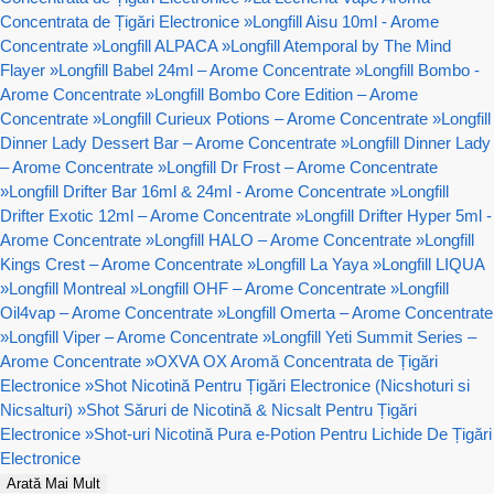
Concentrata de Țigări Electronice
»
Longfill Aisu 10ml - Arome
Concentrate
»
Longfill ALPACA
»
Longfill Atemporal by The Mind
Flayer
»
Longfill Babel 24ml – Arome Concentrate
»
Longfill Bombo -
Arome Concentrate
»
Longfill Bombo Core Edition – Arome
Concentrate
»
Longfill Curieux Potions – Arome Concentrate
»
Longfill
Dinner Lady Dessert Bar – Arome Concentrate
»
Longfill Dinner Lady
– Arome Concentrate
»
Longfill Dr Frost – Arome Concentrate
»
Longfill Drifter Bar 16ml & 24ml - Arome Concentrate
»
Longfill
Drifter Exotic 12ml – Arome Concentrate
»
Longfill Drifter Hyper 5ml -
Arome Concentrate
»
Longfill HALO – Arome Concentrate
»
Longfill
Kings Crest – Arome Concentrate
»
Longfill La Yaya
»
Longfill LIQUA
»
Longfill Montreal
»
Longfill OHF – Arome Concentrate
»
Longfill
Oil4vap – Arome Concentrate
»
Longfill Omerta – Arome Concentrate
»
Longfill Viper – Arome Concentrate
»
Longfill Yeti Summit Series –
Arome Concentrate
»
OXVA OX Aromă Concentrata de Țigări
Electronice
»
Shot Nicotină Pentru Țigări Electronice (Nicshoturi si
Nicsalturi)
»
Shot Săruri de Nicotină & Nicsalt Pentru Țigări
Electronice
»
Shot-uri Nicotină Pura e-Potion Pentru Lichide De Țigări
Electronice
Arată Mai Mult