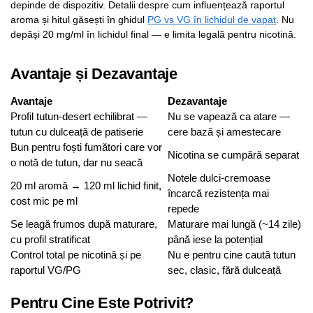
depinde de dispozitiv. Detalii despre cum influențează raportul
aroma și hitul găsești în ghidul
PG vs VG în lichidul de vapat
. Nu
depăși 20 mg/ml în lichidul final — e limita legală pentru nicotină.
Avantaje și Dezavantaje
Avantaje
Dezavantaje
Profil tutun-desert echilibrat —
Nu se vapează ca atare —
tutun cu dulceață de patiserie
cere bază și amestecare
Bun pentru foști fumători care vor
Nicotina se cumpără separat
o notă de tutun, dar nu seacă
Notele dulci-cremoase
20 ml aromă → 120 ml lichid finit,
încarcă rezistența mai
cost mic pe ml
repede
Se leagă frumos după maturare,
Maturare mai lungă (~14 zile)
cu profil stratificat
până iese la potențial
Control total pe nicotină și pe
Nu e pentru cine caută tutun
raportul VG/PG
sec, clasic, fără dulceață
Pentru Cine Este Potrivit?