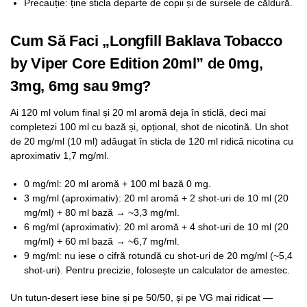
Precauție: ține sticla departe de copii și de sursele de căldură.
Cum Să Faci „Longfill Baklava Tobacco
by Viper Core Edition 20ml” de 0mg,
3mg, 6mg sau 9mg?
Ai 120 ml volum final și 20 ml aromă deja în sticlă, deci mai
completezi 100 ml cu bază și, opțional, shot de nicotină. Un shot
de 20 mg/ml (10 ml) adăugat în sticla de 120 ml ridică nicotina cu
aproximativ 1,7 mg/ml.
0 mg/ml: 20 ml aromă + 100 ml bază 0 mg.
3 mg/ml (aproximativ): 20 ml aromă + 2 shot-uri de 10 ml (20
mg/ml) + 80 ml bază → ~3,3 mg/ml.
6 mg/ml (aproximativ): 20 ml aromă + 4 shot-uri de 10 ml (20
mg/ml) + 60 ml bază → ~6,7 mg/ml.
9 mg/ml: nu iese o cifră rotundă cu shot-uri de 20 mg/ml (~5,4
shot-uri). Pentru precizie, folosește un calculator de amestec.
Un tutun-desert iese bine și pe 50/50, și pe VG mai ridicat —