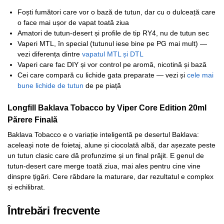
Foști fumători care vor o bază de tutun, dar cu o dulceață care
o face mai ușor de vapat toată ziua
Amatori de tutun-desert și profile de tip RY4, nu de tutun sec
Vaperi MTL, în special (tutunul iese bine pe PG mai mult) —
vezi diferența dintre
vapatul MTL și DTL
Vaperi care fac DIY și vor control pe aromă, nicotină și bază
Cei care compară cu lichide gata preparate — vezi și
cele mai
bune lichide de tutun
de pe piață
Longfill Baklava Tobacco by Viper Core Edition 20ml
Părere Finală
Baklava Tobacco e o variație inteligentă pe desertul Baklava:
aceleași note de foietaj, alune și ciocolată albă, dar așezate peste
un tutun clasic care dă profunzime și un final prăjit. E genul de
tutun-desert care merge toată ziua, mai ales pentru cine vine
dinspre țigări. Cere răbdare la maturare, dar rezultatul e complex
și echilibrat.
Întrebări frecvente