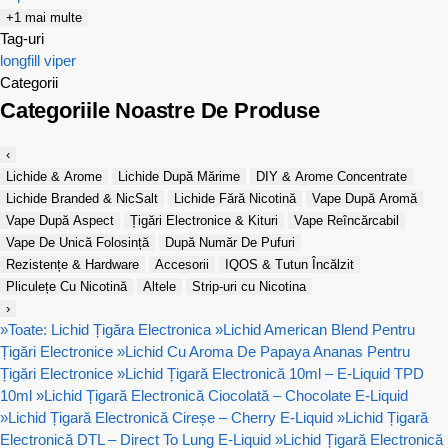
+1 mai multe
Tag-uri
longfill
viper
Categorii
Categoriile Noastre De Produse
‹
Lichide & Arome
Lichide După Mărime
DIY & Arome Concentrate
Lichide Branded & NicSalt
Lichide Fără Nicotină
Vape După Aromă
Vape După Aspect
Țigări Electronice & Kituri
Vape Reîncărcabil
Vape De Unică Folosință
După Număr De Pufuri
Rezistențe & Hardware
Accesorii
IQOS & Tutun Încălzit
Pliculețe Cu Nicotină
Altele
Strip-uri cu Nicotina
›
»
Toate: Lichid Țigăra Electronica
»
Lichid American Blend Pentru
Țigări Electronice
»
Lichid Cu Aroma De Papaya Ananas Pentru
Țigări Electronice
»
Lichid Țigară Electronică 10ml – E-Liquid TPD
10ml
»
Lichid Țigară Electronică Ciocolată – Chocolate E-Liquid
»
Lichid Țigară Electronică Cireșe – Cherry E-Liquid
»
Lichid Țigară
Electronică DTL – Direct To Lung E-Liquid
»
Lichid Țigară Electronică