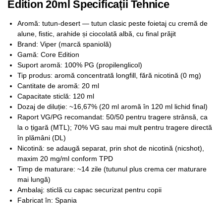
Edition 20ml Specificații Tehnice
Aromă: tutun-desert — tutun clasic peste foietaj cu cremă de
alune, fistic, arahide și ciocolată albă, cu final prăjit
Brand: Viper (marcă spaniolă)
Gamă: Core Edition
Suport aromă: 100% PG (propilenglicol)
Tip produs: aromă concentrată longfill, fără nicotină (0 mg)
Cantitate de aromă: 20 ml
Capacitate sticlă: 120 ml
Dozaj de diluție: ~16,67% (20 ml aromă în 120 ml lichid final)
Raport VG/PG recomandat: 50/50 pentru tragere strânsă, ca
la o țigară (MTL); 70% VG sau mai mult pentru tragere directă
în plămâni (DL)
Nicotină: se adaugă separat, prin shot de nicotină (nicshot),
maxim 20 mg/ml conform TPD
Timp de maturare: ~14 zile (tutunul plus crema cer maturare
mai lungă)
Ambalaj: sticlă cu capac securizat pentru copii
Fabricat în: Spania