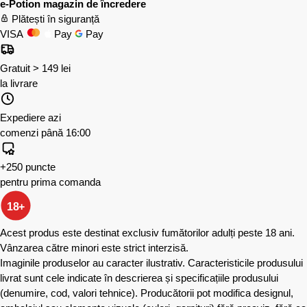
e-Potion magazin de încredere
Plătești în siguranță
VISA
Pay
Pay
Gratuit > 149 lei
la livrare
Expediere azi
comenzi până 16:00
+250 puncte
pentru prima comanda
18+
Acest produs este destinat exclusiv fumătorilor adulți peste 18 ani.
Vânzarea către minori este strict interzisă.
Imaginile produselor au caracter ilustrativ. Caracteristicile produsului
livrat sunt cele indicate în descrierea și specificațiile produsului
(denumire, cod, valori tehnice). Producătorii pot modifica designul,