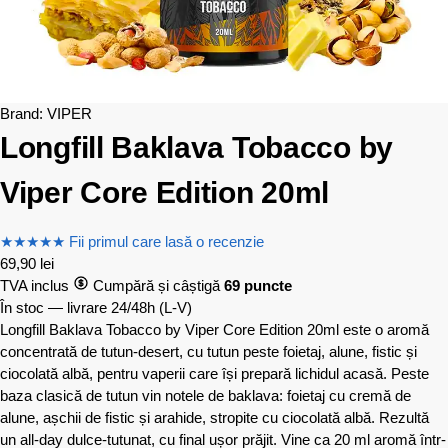
Brand:
VIPER
Longfill Baklava Tobacco by
Viper Core Edition 20ml
★
★
★
★
★
Fii primul care lasă o recenzie
69,90
lei
TVA inclus
Cumpără și câștigă
69 puncte
În stoc — livrare 24/48h
(L-V)
Longfill Baklava Tobacco by Viper Core Edition 20ml este o aromă
concentrată de tutun-desert, cu tutun peste foietaj, alune, fistic și
ciocolată albă, pentru vaperii care își prepară lichidul acasă. Peste
baza clasică de tutun vin notele de baklava: foietaj cu cremă de
alune, așchii de fistic și arahide, stropite cu ciocolată albă. Rezultă
un all-day dulce-tutunat, cu final ușor prăjit. Vine ca 20 ml aromă într-