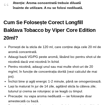
Atenție: Aroma concentrată trebuie diluată
înainte de utilizare. A nu se folosi nediluată.
Cum Se Folosește Corect Longfill
Baklava Tobacco by Viper Core Edition
20ml?
Pornești de la sticla de 120 ml, care conține deja cele 20 ml de
aromă concentrată.
Adaugi bază VG/PG peste aromă, lăsând loc pentru shot-ul de
nicotină dacă vrei nicotină în lichid.
Pentru nicotină, adaugi unul sau mai multe shot-uri de 20
mg/ml, în funcție de concentrația dorită (vezi calculul de mai
jos).
Închizi bine și agiți energic 1-2 minute, până se omogenizează.
Lași la maturat în jur de 14 zile, agitând sticla la câteva zile;
tutunul și crema se rotunjesc și se leagă cu timpul.
Precauție: nu vapa aroma nediluată — se folosește doar
amestecată cu bază.