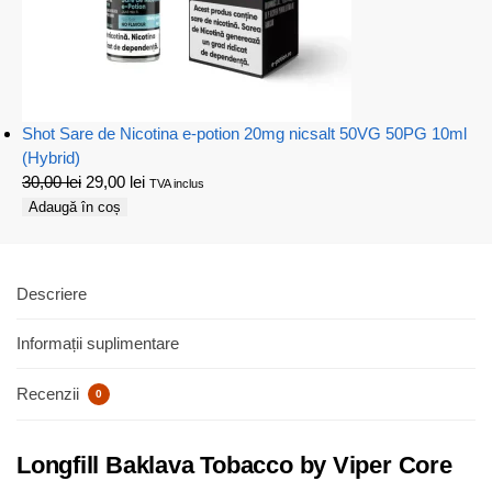
Shot Sare de Nicotina e-potion 20mg nicsalt 50VG 50PG 10ml
(Hybrid)
30,00
lei
29,00
lei
TVA inclus
Adaugă în coș
Descriere
Informații suplimentare
Recenzii
0
Longfill Baklava Tobacco by Viper Core