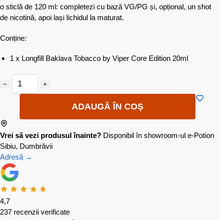
o sticlă de 120 ml: completezi cu bază VG/PG și, opțional, un shot
de nicotină, apoi lași lichidul la maturat.
Conține:
1 x Longfill Baklava Tobacco by Viper Core Edition 20ml
−
+
ADAUGĂ ÎN COȘ
Vrei să vezi produsul înainte?
Disponibil în showroom-ul e-Potion
Sibiu, Dumbrăvii
Adresă →
4,7
237 recenzii verificate