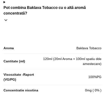
Pot combina Baklava Tobacco cu o altă aromă
concentrată?
Aroma
Baklava Tobacco
120ml (20ml Aroma + 100ml spatiu dde
Cantitate (ml)
amestecare)
Viscozitate -Raport
100%PG
(VG/PG)
Concentratie nicotina
0mg ( 0% )