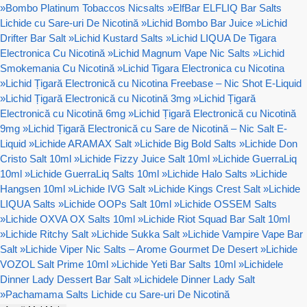
»
Bombo Platinum Tobaccos Nicsalts
»
ElfBar ELFLIQ Bar Salts
Lichide cu Sare-uri De Nicotină
»
Lichid Bombo Bar Juice
»
Lichid
Drifter Bar Salt
»
Lichid Kustard Salts
»
Lichid LIQUA De Tigara
Electronica Cu Nicotină
»
Lichid Magnum Vape Nic Salts
»
Lichid
Smokemania Cu Nicotină
»
Lichid Tigara Electronica cu Nicotina
»
Lichid Țigară Electronică cu Nicotina Freebase – Nic Shot E-Liquid
»
Lichid Țigară Electronică cu Nicotină 3mg
»
Lichid Țigară
Electronică cu Nicotină 6mg
»
Lichid Țigară Electronică cu Nicotină
9mg
»
Lichid Țigară Electronică cu Sare de Nicotină – Nic Salt E-
Liquid
»
Lichide ARAMAX Salt
»
Lichide Big Bold Salts
»
Lichide Don
Cristo Salt 10ml
»
Lichide Fizzy Juice Salt 10ml
»
Lichide GuerraLiq
10ml
»
Lichide GuerraLiq Salts 10ml
»
Lichide Halo Salts
»
Lichide
Hangsen 10ml
»
Lichide IVG Salt
»
Lichide Kings Crest Salt
»
Lichide
LIQUA Salts
»
Lichide OOPs Salt 10ml
»
Lichide OSSEM Salts
»
Lichide OXVA OX Salts 10ml
»
Lichide Riot Squad Bar Salt 10ml
»
Lichide Ritchy Salt
»
Lichide Sukka Salt
»
Lichide Vampire Vape Bar
Salt
»
Lichide Viper Nic Salts – Arome Gourmet De Desert
»
Lichide
VOZOL Salt Prime 10ml
»
Lichide Yeti Bar Salts 10ml
»
Lichidele
Dinner Lady Dessert Bar Salt
»
Lichidele Dinner Lady Salt
»
Pachamama Salts Lichide cu Sare-uri De Nicotină