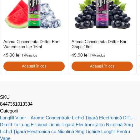
Aroma Concentrata Drifter Bar
Aroma Concentrata Drifter Bar
Watermelon Ice 16ml
Grape 16ml
49,90
lei
49,90
lei
TVA inclus
TVA inclus
Adaugă în coș
Adaugă în coș
SKU
8447351013334
Categorii
Longfill Viper – Arome Concentrate
Lichid Țigară Electronică DTL –
Direct To Lung E-Liquid
Lichid Țigară Electronică cu Nicotină 3mg
Lichid Țigară Electronică cu Nicotină 9mg
Lichide Longfill Pentru
Vape