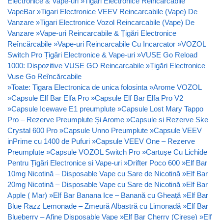
Electronice & Vape-uri
»
Tigari Electronice Reincarcabile
VapeBar
»
Tigari Electronice VEEV Reincarcabile (Vape) De
Vanzare
»
Tigari Electronice Vozol Reincarcabile (Vape) De
Vanzare
»
Vape-uri Reincarcabile & Țigări Electronice
Reîncărcabile
»
Vape-uri Reincarcabile Cu Incarcator
»
VOZOL
Switch Pro Țigări Electronice & Vape-uri
»
VUSE Go Reload
1000: Dispozitive VUSE GO Reincarcabile
»
Țigări Electronice
Vuse Go Reîncărcabile
»
Toate: Tigara Electronica de unica folosinta
»
Arome VOZOL
»
Capsule Elf Bar Elfa Pro
»
Capsule Elf Bar Elfa Pro V2
»
Capsule Icewave E1 preumplute
»
Capsule Lost Mary Tappo
Pro – Rezerve Preumplute Și Arome
»
Capsule si Rezerve Ske
Crystal 600 Pro
»
Capsule Unno Preumplute
»
Capsule VEEV
inPrime cu 1400 de Pufuri
»
Capsule VEEV One – Rezerve
Preumplute
»
Capsule VOZOL Switch Pro
»
Cartușe Cu Lichide
Pentru Țigări Electronice si Vape-uri
»
Drifter Poco 600
»
Elf Bar
10mg Nicotină – Disposable Vape cu Sare de Nicotină
»
Elf Bar
20mg Nicotină – Disposable Vape cu Sare de Nicotină
»
Elf Bar
Apple ( Mar)
»
Elf Bar Banana Ice – Banană cu Gheață
»
Elf Bar
Blue Razz Lemonade – Zmeură Albastră cu Limonadă
»
Elf Bar
Blueberry – Afine Disposable Vape
»
Elf Bar Cherry (Cirese)
»
Elf