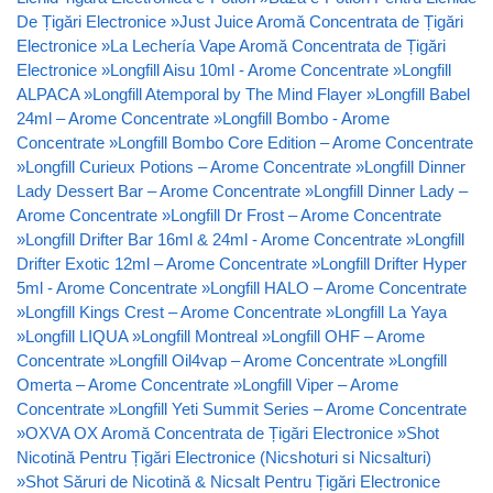
De Țigări Electronice
»
Just Juice Aromă Concentrata de Țigări
Electronice
»
La Lechería Vape Aromă Concentrata de Țigări
Electronice
»
Longfill Aisu 10ml - Arome Concentrate
»
Longfill
ALPACA
»
Longfill Atemporal by The Mind Flayer
»
Longfill Babel
24ml – Arome Concentrate
»
Longfill Bombo - Arome
Concentrate
»
Longfill Bombo Core Edition – Arome Concentrate
»
Longfill Curieux Potions – Arome Concentrate
»
Longfill Dinner
Lady Dessert Bar – Arome Concentrate
»
Longfill Dinner Lady –
Arome Concentrate
»
Longfill Dr Frost – Arome Concentrate
»
Longfill Drifter Bar 16ml & 24ml - Arome Concentrate
»
Longfill
Drifter Exotic 12ml – Arome Concentrate
»
Longfill Drifter Hyper
5ml - Arome Concentrate
»
Longfill HALO – Arome Concentrate
»
Longfill Kings Crest – Arome Concentrate
»
Longfill La Yaya
»
Longfill LIQUA
»
Longfill Montreal
»
Longfill OHF – Arome
Concentrate
»
Longfill Oil4vap – Arome Concentrate
»
Longfill
Omerta – Arome Concentrate
»
Longfill Viper – Arome
Concentrate
»
Longfill Yeti Summit Series – Arome Concentrate
»
OXVA OX Aromă Concentrata de Țigări Electronice
»
Shot
Nicotină Pentru Țigări Electronice (Nicshoturi si Nicsalturi)
»
Shot Săruri de Nicotină & Nicsalt Pentru Țigări Electronice