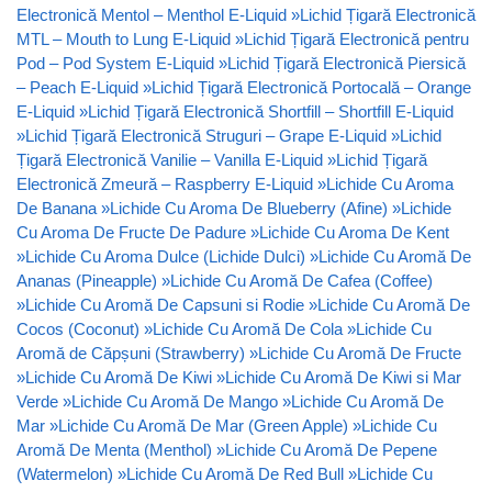
Electronică Mentol – Menthol E-Liquid
»
Lichid Țigară Electronică
MTL – Mouth to Lung E-Liquid
»
Lichid Țigară Electronică pentru
Pod – Pod System E-Liquid
»
Lichid Țigară Electronică Piersică
– Peach E-Liquid
»
Lichid Țigară Electronică Portocală – Orange
E-Liquid
»
Lichid Țigară Electronică Shortfill – Shortfill E-Liquid
»
Lichid Țigară Electronică Struguri – Grape E-Liquid
»
Lichid
Țigară Electronică Vanilie – Vanilla E-Liquid
»
Lichid Țigară
Electronică Zmeură – Raspberry E-Liquid
»
Lichide Cu Aroma
De Banana
»
Lichide Cu Aroma De Blueberry (Afine)
»
Lichide
Cu Aroma De Fructe De Padure
»
Lichide Cu Aroma De Kent
»
Lichide Cu Aroma Dulce (Lichide Dulci)
»
Lichide Cu Aromă De
Ananas (Pineapple)
»
Lichide Cu Aromă De Cafea (Coffee)
»
Lichide Cu Aromă De Capsuni si Rodie
»
Lichide Cu Aromă De
Cocos (Coconut)
»
Lichide Cu Aromă De Cola
»
Lichide Cu
Aromă de Căpșuni (Strawberry)
»
Lichide Cu Aromă De Fructe
»
Lichide Cu Aromă De Kiwi
»
Lichide Cu Aromă De Kiwi si Mar
Verde
»
Lichide Cu Aromă De Mango
»
Lichide Cu Aromă De
Mar
»
Lichide Cu Aromă De Mar (Green Apple)
»
Lichide Cu
Aromă De Menta (Menthol)
»
Lichide Cu Aromă De Pepene
(Watermelon)
»
Lichide Cu Aromă De Red Bull
»
Lichide Cu