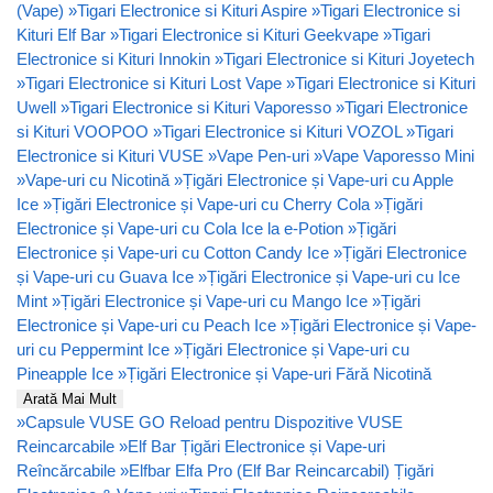
(Vape)
»
Tigari Electronice si Kituri Aspire
»
Tigari Electronice si
Kituri Elf Bar
»
Tigari Electronice si Kituri Geekvape
»
Tigari
Electronice si Kituri Innokin
»
Tigari Electronice si Kituri Joyetech
»
Tigari Electronice si Kituri Lost Vape
»
Tigari Electronice si Kituri
Uwell
»
Tigari Electronice si Kituri Vaporesso
»
Tigari Electronice
si Kituri VOOPOO
»
Tigari Electronice si Kituri VOZOL
»
Tigari
Electronice si Kituri VUSE
»
Vape Pen-uri
»
Vape Vaporesso Mini
»
Vape-uri cu Nicotină
»
Țigări Electronice și Vape-uri cu Apple
Ice
»
Țigări Electronice și Vape-uri cu Cherry Cola
»
Țigări
Electronice și Vape-uri cu Cola Ice la e-Potion
»
Țigări
Electronice și Vape-uri cu Cotton Candy Ice
»
Țigări Electronice
și Vape-uri cu Guava Ice
»
Țigări Electronice și Vape-uri cu Ice
Mint
»
Țigări Electronice și Vape-uri cu Mango Ice
»
Țigări
Electronice și Vape-uri cu Peach Ice
»
Țigări Electronice și Vape-
uri cu Peppermint Ice
»
Țigări Electronice și Vape-uri cu
Pineapple Ice
»
Țigări Electronice și Vape-uri Fără Nicotină
Arată Mai Mult
»
Capsule VUSE GO Reload pentru Dispozitive VUSE
Reincarcabile
»
Elf Bar Țigări Electronice și Vape-uri
Reîncărcabile
»
Elfbar Elfa Pro (Elf Bar Reincarcabil) Țigări