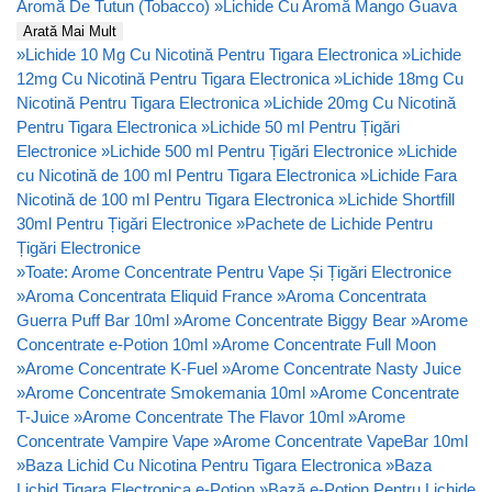
Aromă De Tutun (Tobacco)
»
Lichide Cu Aromă Mango Guava
Arată Mai Mult
»
Lichide 10 Mg Cu Nicotină Pentru Tigara Electronica
»
Lichide
12mg Cu Nicotină Pentru Tigara Electronica
»
Lichide 18mg Cu
Nicotină Pentru Tigara Electronica
»
Lichide 20mg Cu Nicotină
Pentru Tigara Electronica
»
Lichide 50 ml Pentru Țigări
Electronice
»
Lichide 500 ml Pentru Țigări Electronice
»
Lichide
cu Nicotină de 100 ml Pentru Tigara Electronica
»
Lichide Fara
Nicotină de 100 ml Pentru Tigara Electronica
»
Lichide Shortfill
30ml Pentru Țigări Electronice
»
Pachete de Lichide Pentru
Țigări Electronice
»
Toate: Arome Concentrate Pentru Vape Și Țigări Electronice
»
Aroma Concentrata Eliquid France
»
Aroma Concentrata
Guerra Puff Bar 10ml
»
Arome Concentrate Biggy Bear
»
Arome
Concentrate e-Potion 10ml
»
Arome Concentrate Full Moon
»
Arome Concentrate K-Fuel
»
Arome Concentrate Nasty Juice
»
Arome Concentrate Smokemania 10ml
»
Arome Concentrate
T-Juice
»
Arome Concentrate The Flavor 10ml
»
Arome
Concentrate Vampire Vape
»
Arome Concentrate VapeBar 10ml
»
Baza Lichid Cu Nicotina Pentru Tigara Electronica
»
Baza
Lichid Tigara Electronica e-Potion
»
Bază e-Potion Pentru Lichide