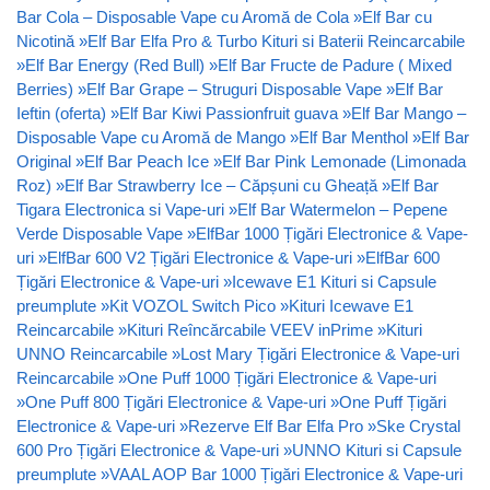
Bar Cola – Disposable Vape cu Aromă de Cola
»
Elf Bar cu
Nicotină
»
Elf Bar Elfa Pro & Turbo Kituri si Baterii Reincarcabile
»
Elf Bar Energy (Red Bull)
»
Elf Bar Fructe de Padure ( Mixed
Berries)
»
Elf Bar Grape – Struguri Disposable Vape
»
Elf Bar
Ieftin (oferta)
»
Elf Bar Kiwi Passionfruit guava
»
Elf Bar Mango –
Disposable Vape cu Aromă de Mango
»
Elf Bar Menthol
»
Elf Bar
Original
»
Elf Bar Peach Ice
»
Elf Bar Pink Lemonade (Limonada
Roz)
»
Elf Bar Strawberry Ice – Căpșuni cu Gheață
»
Elf Bar
Tigara Electronica si Vape-uri
»
Elf Bar Watermelon – Pepene
Verde Disposable Vape
»
ElfBar 1000 Țigări Electronice & Vape-
uri
»
ElfBar 600 V2 Țigări Electronice & Vape-uri
»
ElfBar 600
Țigări Electronice & Vape-uri
»
Icewave E1 Kituri si Capsule
preumplute
»
Kit VOZOL Switch Pico
»
Kituri Icewave E1
Reincarcabile
»
Kituri Reîncărcabile VEEV inPrime
»
Kituri
UNNO Reincarcabile
»
Lost Mary Țigări Electronice & Vape-uri
Reincarcabile
»
One Puff 1000 Țigări Electronice & Vape-uri
»
One Puff 800 Țigări Electronice & Vape-uri
»
One Puff Țigări
Electronice & Vape-uri
»
Rezerve Elf Bar Elfa Pro
»
Ske Crystal
600 Pro Țigări Electronice & Vape-uri
»
UNNO Kituri si Capsule
preumplute
»
VAAL AOP Bar 1000 Țigări Electronice & Vape-uri