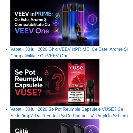
Vapat · 30 iul. 2026
Ghid VEEV inPRIME: Ce Este, Arome Și
Compatibilitate Cu VEEV One
Vapat · 30 iul. 2026
Se Pot Reumple Capsulele VUSE? Ce
Se Întâmplă Dacă Forțezi Și Ce Pod poți să Umpli În Schimb