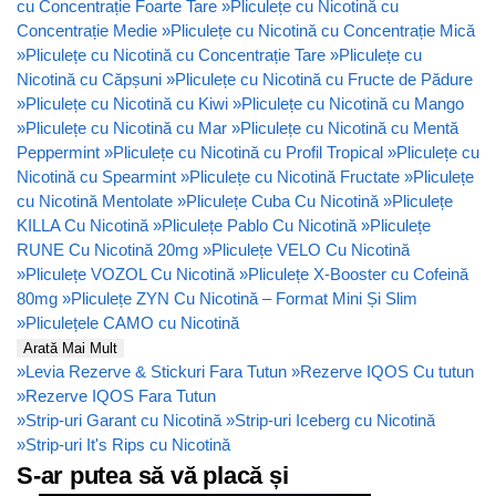
cu Concentrație Foarte Tare
»
Pliculețe cu Nicotină cu
Concentrație Medie
»
Pliculețe cu Nicotină cu Concentrație Mică
»
Pliculețe cu Nicotină cu Concentrație Tare
»
Pliculețe cu
Nicotină cu Căpșuni
»
Pliculețe cu Nicotină cu Fructe de Pădure
»
Pliculețe cu Nicotină cu Kiwi
»
Pliculețe cu Nicotină cu Mango
»
Pliculețe cu Nicotină cu Mar
»
Pliculețe cu Nicotină cu Mentă
Peppermint
»
Pliculețe cu Nicotină cu Profil Tropical
»
Pliculețe cu
Nicotină cu Spearmint
»
Pliculețe cu Nicotină Fructate
»
Pliculețe
cu Nicotină Mentolate
»
Pliculețe Cuba Cu Nicotină
»
Pliculețe
KILLA Cu Nicotină
»
Pliculețe Pablo Cu Nicotină
»
Pliculețe
RUNE Cu Nicotină 20mg
»
Pliculețe VELO Cu Nicotină
»
Pliculețe VOZOL Cu Nicotină
»
Pliculețe X-Booster cu Cofeină
80mg
»
Pliculețe ZYN Cu Nicotină – Format Mini Și Slim
»
Pliculețele CAMO cu Nicotină
Arată Mai Mult
»
Levia Rezerve & Stickuri Fara Tutun
»
Rezerve IQOS Cu tutun
»
Rezerve IQOS Fara Tutun
»
Strip-uri Garant cu Nicotină
»
Strip-uri Iceberg cu Nicotină
»
Strip-uri It's Rips cu Nicotină
S-ar putea să vă placă și