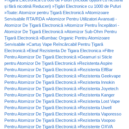
și fără nicotină Reduceri)
»
Țigări Electronice cu 1000 de Pufuri
»
Toate: Atomizor pentru Țigară Electronică
»
Atomizoare
Servisabile RTA/RDA
»
Atomizor Pentru Utilizatori Avansați -
Atomizor De Țigară Electronică
»
Atomizor Pentru Începători -
Atomizor De Țigară Electronică
»
Atomizor Sub-Ohm Pentru
Țigară Electronică
»
Bumbac Organic Pentru Atomizoare
Servisabile
»
Cartuș Vape Reîncărcabil Pentru Țigară
Electronică
»
Eleaf Rezistenta De Tigara Electronica
»
Filtre
Pentru Atomizor De Țigară Electronică
»
Geamuri si Sticle
pentru Atomizor De Țigară Electronică
»
Rezistenta Aspire
Pentru Atomizor De Țigară Electronică
»
Rezistenta ElfBar
Pentru Atomizor De Țigară Electronică
»
Rezistenta Geekvape
Pentru Atomizor De Țigară Electronică
»
Rezistenta Innokin
Pentru Atomizor De Țigară Electronică
»
Rezistenta Joyetech
Pentru Atomizor De Țigară Electronică
»
Rezistenta Kanger
Pentru Atomizor De Țigară Electronică
»
Rezistenta Lost Vape
Pentru Atomizor De Țigară Electronică
»
Rezistenta Uwell
Pentru Atomizor De Țigară Electronică
»
Rezistenta Vaporesso
Pentru Atomizor De Țigară Electronică
»
Rezistenta Voopoo
Pentru Atomizor De Țigară Electronică
»
Rezistente OXVA