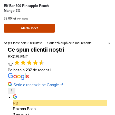
Elf Bar 600 Pineapple Peach
Mango 2%
32,00
lei
TVA inclus
Alerta stoc!
Afișez toate cele 3 rezultate
Ce spun clienții noștri
EXCELENT
4.7
Pe baza a
237
de recenzii
Scrie o recenzie pe Google
RB
Roxana Boca
3 recenzii