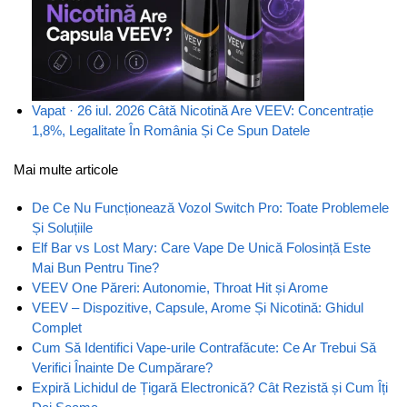
Vapat · 26 iul. 2026
Câtă Nicotină Are VEEV: Concentrație
1,8%, Legalitate În România Și Ce Spun Datele
Mai multe articole
De Ce Nu Funcționează Vozol Switch Pro: Toate Problemele
Și Soluțiile
Elf Bar vs Lost Mary: Care Vape De Unică Folosință Este
Mai Bun Pentru Tine?
VEEV One Păreri: Autonomie, Throat Hit și Arome
VEEV – Dispozitive, Capsule, Arome Și Nicotină: Ghidul
Complet
Cum Să Identifici Vape-urile Contrafăcute: Ce Ar Trebui Să
Verifici Înainte De Cumpărare?
Expiră Lichidul de Țigară Electronică? Cât Rezistă și Cum Îți