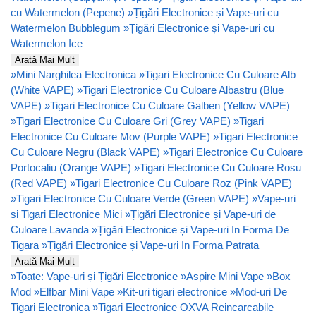
cu Watermelon (Pepene)
»
Țigări Electronice și Vape-uri cu
Watermelon Bubblegum
»
Țigări Electronice și Vape-uri cu
Watermelon Ice
Arată Mai Mult
»
Mini Narghilea Electronica
»
Tigari Electronice Cu Culoare Alb
(White VAPE)
»
Tigari Electronice Cu Culoare Albastru (Blue
VAPE)
»
Tigari Electronice Cu Culoare Galben (Yellow VAPE)
»
Tigari Electronice Cu Culoare Gri (Grey VAPE)
»
Tigari
Electronice Cu Culoare Mov (Purple VAPE)
»
Tigari Electronice
Cu Culoare Negru (Black VAPE)
»
Tigari Electronice Cu Culoare
Portocaliu (Orange VAPE)
»
Tigari Electronice Cu Culoare Rosu
(Red VAPE)
»
Tigari Electronice Cu Culoare Roz (Pink VAPE)
»
Tigari Electronice Cu Culoare Verde (Green VAPE)
»
Vape-uri
si Tigari Electronice Mici
»
Țigări Electronice și Vape-uri de
Culoare Lavanda
»
Țigări Electronice și Vape-uri In Forma De
Tigara
»
Țigări Electronice și Vape-uri In Forma Patrata
Arată Mai Mult
»
Toate: Vape-uri și Țigări Electronice
»
Aspire Mini Vape
»
Box
Mod
»
Elfbar Mini Vape
»
Kit-uri tigari electronice
»
Mod-uri De
Tigari Electronica
»
Tigari Electronice OXVA Reincarcabile