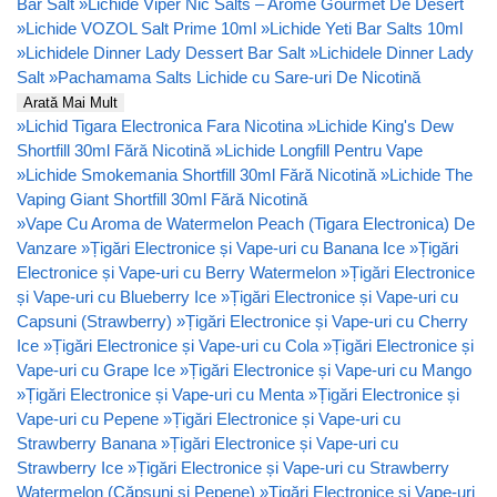
Bar Salt
»
Lichide Viper Nic Salts – Arome Gourmet De Desert
»
Lichide VOZOL Salt Prime 10ml
»
Lichide Yeti Bar Salts 10ml
»
Lichidele Dinner Lady Dessert Bar Salt
»
Lichidele Dinner Lady
Salt
»
Pachamama Salts Lichide cu Sare-uri De Nicotină
Arată Mai Mult
»
Lichid Tigara Electronica Fara Nicotina
»
Lichide King's Dew
Shortfill 30ml Fără Nicotină
»
Lichide Longfill Pentru Vape
»
Lichide Smokemania Shortfill 30ml Fără Nicotină
»
Lichide The
Vaping Giant Shortfill 30ml Fără Nicotină
»
Vape Cu Aroma de Watermelon Peach (Tigara Electronica) De
Vanzare
»
Țigări Electronice și Vape-uri cu Banana Ice
»
Țigări
Electronice și Vape-uri cu Berry Watermelon
»
Țigări Electronice
și Vape-uri cu Blueberry Ice
»
Țigări Electronice și Vape-uri cu
Capsuni (Strawberry)
»
Țigări Electronice și Vape-uri cu Cherry
Ice
»
Țigări Electronice și Vape-uri cu Cola
»
Țigări Electronice și
Vape-uri cu Grape Ice
»
Țigări Electronice și Vape-uri cu Mango
»
Țigări Electronice și Vape-uri cu Menta
»
Țigări Electronice și
Vape-uri cu Pepene
»
Țigări Electronice și Vape-uri cu
Strawberry Banana
»
Țigări Electronice și Vape-uri cu
Strawberry Ice
»
Țigări Electronice și Vape-uri cu Strawberry
Watermelon (Căpșuni și Pepene)
»
Țigări Electronice și Vape-uri