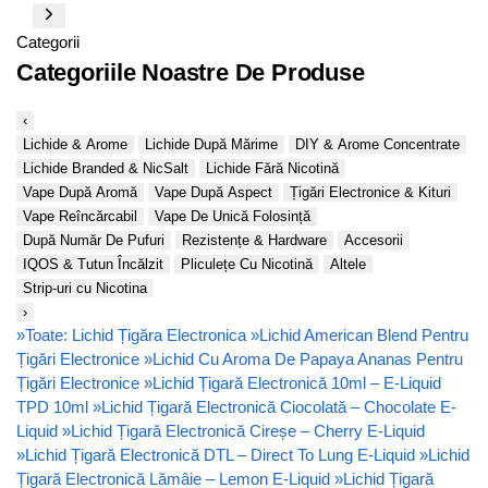
Categorii
Categoriile Noastre De Produse
‹
Lichide & Arome
Lichide După Mărime
DIY & Arome Concentrate
Lichide Branded & NicSalt
Lichide Fără Nicotină
Vape După Aromă
Vape După Aspect
Țigări Electronice & Kituri
Vape Reîncărcabil
Vape De Unică Folosință
După Număr De Pufuri
Rezistențe & Hardware
Accesorii
IQOS & Tutun Încălzit
Pliculețe Cu Nicotină
Altele
Strip-uri cu Nicotina
›
»
Toate: Lichid Țigăra Electronica
»
Lichid American Blend Pentru
Țigări Electronice
»
Lichid Cu Aroma De Papaya Ananas Pentru
Țigări Electronice
»
Lichid Țigară Electronică 10ml – E-Liquid
TPD 10ml
»
Lichid Țigară Electronică Ciocolată – Chocolate E-
Liquid
»
Lichid Țigară Electronică Cireșe – Cherry E-Liquid
»
Lichid Țigară Electronică DTL – Direct To Lung E-Liquid
»
Lichid
Țigară Electronică Lămâie – Lemon E-Liquid
»
Lichid Țigară