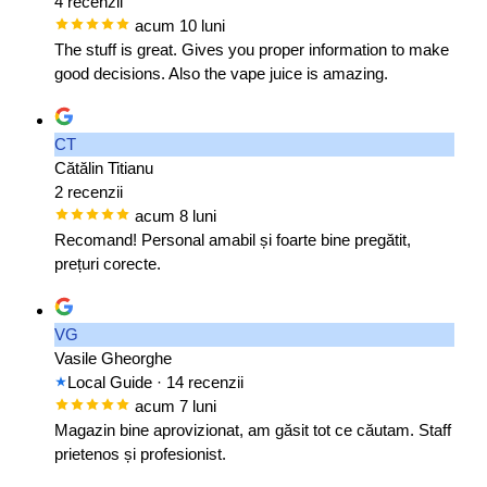
4 recenzii
acum 10 luni
The stuff is great. Gives you proper information to make
good decisions. Also the vape juice is amazing.
CT
Cătălin Titianu
2 recenzii
acum 8 luni
Recomand! Personal amabil și foarte bine pregătit,
prețuri corecte.
VG
Vasile Gheorghe
Local Guide
· 14 recenzii
acum 7 luni
Magazin bine aprovizionat, am găsit tot ce căutam. Staff
prietenos și profesionist.