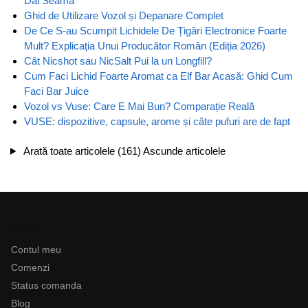
Dai Seama
Ghid de Utilizare Vozol și Depanare Complet
De Ce S-au Scumpit Lichidele De Țigări Electronice Foarte
Mult? Explicația Unui Producător Român (Ediția 2026)
Cât Nicshot sau NicSalt Pui la un Longfill?
Cum Faci Lichid Foarte Aromat ca Elf Bar Acasă: Ghid Cum
Faci Bar Juice
Vozol vs Vuse: Care E Mai Bun? Comparație Reală
VUSE: dispozitive, capsule, arome și câte pufuri are de fapt
Arată toate articolele (161)
Ascunde articolele
Ajutor
Contul meu
Comenzi
Status comanda
Blog