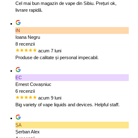
Cel mai bun magazin de vape din Sibiu. Prețuri ok,
livrare rapidă.
IN
Ioana Negru
8 recenzii
acum 7 luni
Produse de calitate și personal impecabil.
EC
Ernest Covașniuc
6 recenzii
acum 9 luni
Big variety of vape liquids and devices. Helpful staff.
ȘA
Șerban Alex