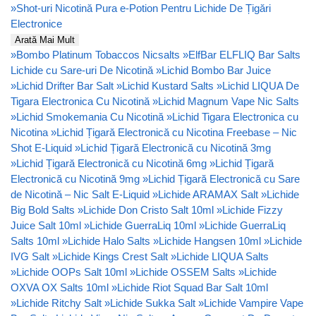
»
Shot-uri Nicotină Pura e-Potion Pentru Lichide De Țigări
Electronice
Arată Mai Mult
»
Bombo Platinum Tobaccos Nicsalts
»
ElfBar ELFLIQ Bar Salts
Lichide cu Sare-uri De Nicotină
»
Lichid Bombo Bar Juice
»
Lichid Drifter Bar Salt
»
Lichid Kustard Salts
»
Lichid LIQUA De
Tigara Electronica Cu Nicotină
»
Lichid Magnum Vape Nic Salts
»
Lichid Smokemania Cu Nicotină
»
Lichid Tigara Electronica cu
Nicotina
»
Lichid Țigară Electronică cu Nicotina Freebase – Nic
Shot E-Liquid
»
Lichid Țigară Electronică cu Nicotină 3mg
»
Lichid Țigară Electronică cu Nicotină 6mg
»
Lichid Țigară
Electronică cu Nicotină 9mg
»
Lichid Țigară Electronică cu Sare
de Nicotină – Nic Salt E-Liquid
»
Lichide ARAMAX Salt
»
Lichide
Big Bold Salts
»
Lichide Don Cristo Salt 10ml
»
Lichide Fizzy
Juice Salt 10ml
»
Lichide GuerraLiq 10ml
»
Lichide GuerraLiq
Salts 10ml
»
Lichide Halo Salts
»
Lichide Hangsen 10ml
»
Lichide
IVG Salt
»
Lichide Kings Crest Salt
»
Lichide LIQUA Salts
»
Lichide OOPs Salt 10ml
»
Lichide OSSEM Salts
»
Lichide
OXVA OX Salts 10ml
»
Lichide Riot Squad Bar Salt 10ml
»
Lichide Ritchy Salt
»
Lichide Sukka Salt
»
Lichide Vampire Vape