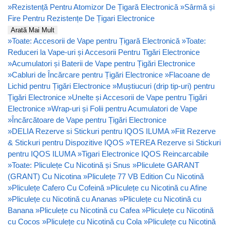
»
Rezistență Pentru Atomizor De Țigară Electronică
»
Sârmă și
Fire Pentru Rezistențe De Țigari Electronice
Arată Mai Mult
»
Toate: Accesorii de Vape pentru Țigară Electronică
»
Toate:
Reduceri la Vape-uri și Accesorii Pentru Tigări Electronice
»
Acumulatori și Baterii de Vape pentru Țigări Electronice
»
Cabluri de Încărcare pentru Țigări Electronice
»
Flacoane de
Lichid pentru Țigări Electronice
»
Muștiucuri (drip tip-uri) pentru
Țigări Electronice
»
Unelte și Accesorii de Vape pentru Țigări
Electronice
»
Wrap-uri și Folii pentru Acumulatori de Vape
»
Încărcătoare de Vape pentru Țigări Electronice
»
DELIA Rezerve si Stickuri pentru IQOS ILUMA
»
Fiit Rezerve
& Stickuri pentru Dispozitive IQOS
»
TEREA Rezerve si Stickuri
pentru IQOS ILUMA
»
Tigari Electronice IQOS Reincarcabile
»
Toate: Pliculețe Cu Nicotină și Snus
»
Pliculete GARANT
(GRANT) Cu Nicotina
»
Pliculețe 77 VB Edition Cu Nicotină
»
Pliculețe Cafero Cu Cofeină
»
Pliculețe cu Nicotină cu Afine
»
Pliculețe cu Nicotină cu Ananas
»
Pliculețe cu Nicotină cu
Banana
»
Pliculețe cu Nicotină cu Cafea
»
Pliculețe cu Nicotină
cu Cocos
»
Pliculețe cu Nicotină cu Cola
»
Pliculețe cu Nicotină