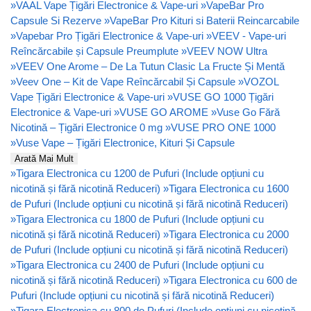
»
VAAL Vape Țigări Electronice & Vape-uri
»
VapeBar Pro
Capsule Si Rezerve
»
VapeBar Pro Kituri si Baterii Reincarcabile
»
Vapebar Pro Țigări Electronice & Vape-uri
»
VEEV - Vape-uri
Reîncărcabile și Capsule Preumplute
»
VEEV NOW Ultra
»
VEEV One Arome – De La Tutun Clasic La Fructe Și Mentă
»
Veev One – Kit de Vape Reîncărcabil Și Capsule
»
VOZOL
Vape Țigări Electronice & Vape-uri
»
VUSE GO 1000 Țigări
Electronice & Vape-uri
»
VUSE GO AROME
»
Vuse Go Fără
Nicotină – Țigări Electronice 0 mg
»
VUSE PRO ONE 1000
»
Vuse Vape – Țigări Electronice, Kituri Și Capsule
Arată Mai Mult
»
Tigara Electronica cu 1200 de Pufuri (Include opțiuni cu
nicotină și fără nicotină Reduceri)
»
Tigara Electronica cu 1600
de Pufuri (Include opțiuni cu nicotină și fără nicotină Reduceri)
»
Tigara Electronica cu 1800 de Pufuri (Include opțiuni cu
nicotină și fără nicotină Reduceri)
»
Tigara Electronica cu 2000
de Pufuri (Include opțiuni cu nicotină și fără nicotină Reduceri)
»
Tigara Electronica cu 2400 de Pufuri (Include opțiuni cu
nicotină și fără nicotină Reduceri)
»
Tigara Electronica cu 600 de
Pufuri (Include opțiuni cu nicotină și fără nicotină Reduceri)
»
Tigara Electronica cu 800 de Pufuri (Include opțiuni cu nicotină