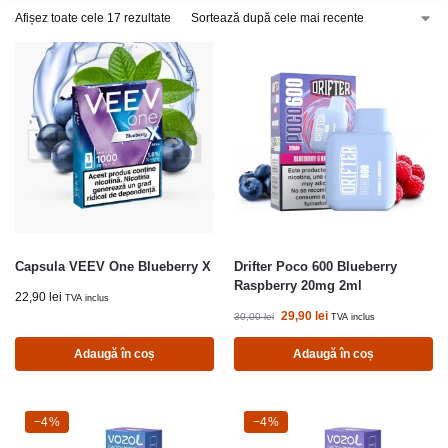
Afișez toate cele 17 rezultate
Capsula VEEV One Blueberry X
Drifter Poco 600 Blueberry
Raspberry 20mg 2ml
22,90
lei
TVA inclus
29,90
lei
30,00
lei
TVA inclus
Adaugă în coș
Adaugă în coș
-4%
−4%
-4%
−4%