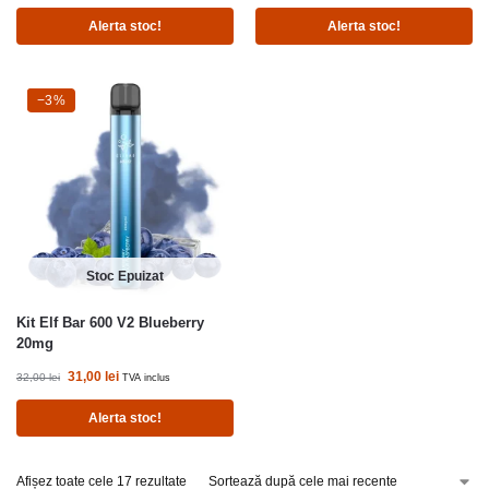
Alerta stoc!
Alerta stoc!
-3%
−3%
Stoc Epuizat
Kit Elf Bar 600 V2 Blueberry
20mg
31,00
lei
32,00
lei
TVA inclus
Alerta stoc!
Afișez toate cele 17 rezultate