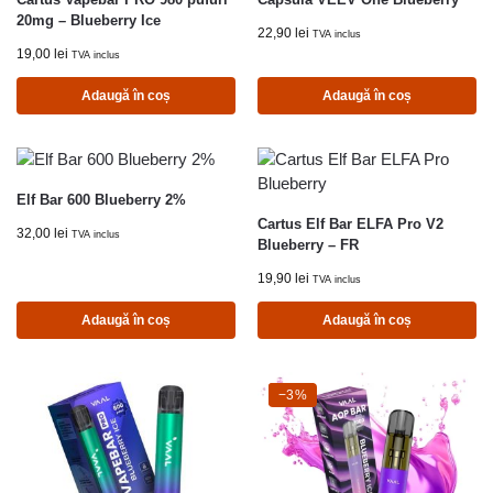
20mg – Blueberry Ice
22,90
lei
TVA inclus
19,00
lei
TVA inclus
Adaugă în coș
Adaugă în coș
Elf Bar 600 Blueberry 2%
Cartus Elf Bar ELFA Pro V2
32,00
lei
TVA inclus
Blueberry – FR
19,90
lei
TVA inclus
Adaugă în coș
Adaugă în coș
-3%
−3%