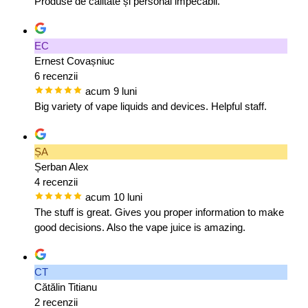
Produse de calitate și personal impecabil.
EC
Ernest Covașniuc
6 recenzii
acum 9 luni
Big variety of vape liquids and devices. Helpful staff.
ȘA
Șerban Alex
4 recenzii
acum 10 luni
The stuff is great. Gives you proper information to make
good decisions. Also the vape juice is amazing.
CT
Cătălin Titianu
2 recenzii