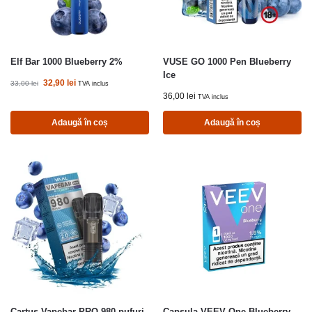
Elf Bar 1000 Blueberry 2%
VUSE GO 1000 Pen Blueberry
Ice
32,90
lei
33,00
lei
TVA inclus
36,00
lei
TVA inclus
Adaugă în coș
Adaugă în coș
Cartus Vapebar PRO 980 pufuri
Capsula VEEV One Blueberry