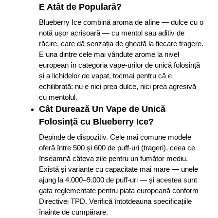
E Atât de Populară?
Blueberry Ice combină aroma de afine — dulce cu o
notă ușor acrișoară — cu mentol sau aditiv de
răcire, care dă senzația de gheață la fiecare tragere.
E una dintre cele mai vândute arome la nivel
european în categoria vape-urilor de unică folosință
și a lichidelor de vapat, tocmai pentru că e
echilibrată: nu e nici prea dulce, nici prea agresivă
cu mentolul.
Cât Durează Un Vape de Unică
Folosință cu Blueberry Ice?
Depinde de dispozitiv. Cele mai comune modele
oferă între 500 și 600 de puff-uri (trageri), ceea ce
înseamnă câteva zile pentru un fumător mediu.
Există și variante cu capacitate mai mare — unele
ajung la 4.000–9.000 de puff-uri — și acestea sunt
gata reglementate pentru piața europeană conform
Directivei TPD. Verifică întotdeauna specificațiile
înainte de cumpărare.