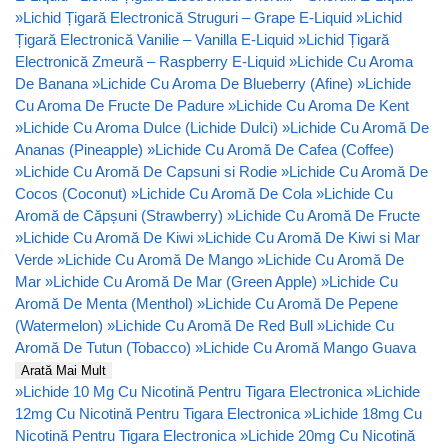
»
Lichid Țigară Electronică Struguri – Grape E-Liquid
»
Lichid
Țigară Electronică Vanilie – Vanilla E-Liquid
»
Lichid Țigară
Electronică Zmeură – Raspberry E-Liquid
»
Lichide Cu Aroma
De Banana
»
Lichide Cu Aroma De Blueberry (Afine)
»
Lichide
Cu Aroma De Fructe De Padure
»
Lichide Cu Aroma De Kent
»
Lichide Cu Aroma Dulce (Lichide Dulci)
»
Lichide Cu Aromă De
Ananas (Pineapple)
»
Lichide Cu Aromă De Cafea (Coffee)
»
Lichide Cu Aromă De Capsuni si Rodie
»
Lichide Cu Aromă De
Cocos (Coconut)
»
Lichide Cu Aromă De Cola
»
Lichide Cu
Aromă de Căpșuni (Strawberry)
»
Lichide Cu Aromă De Fructe
»
Lichide Cu Aromă De Kiwi
»
Lichide Cu Aromă De Kiwi si Mar
Verde
»
Lichide Cu Aromă De Mango
»
Lichide Cu Aromă De
Mar
»
Lichide Cu Aromă De Mar (Green Apple)
»
Lichide Cu
Aromă De Menta (Menthol)
»
Lichide Cu Aromă De Pepene
(Watermelon)
»
Lichide Cu Aromă De Red Bull
»
Lichide Cu
Aromă De Tutun (Tobacco)
»
Lichide Cu Aromă Mango Guava
Arată Mai Mult
»
Lichide 10 Mg Cu Nicotină Pentru Tigara Electronica
»
Lichide
12mg Cu Nicotină Pentru Tigara Electronica
»
Lichide 18mg Cu
Nicotină Pentru Tigara Electronica
»
Lichide 20mg Cu Nicotină