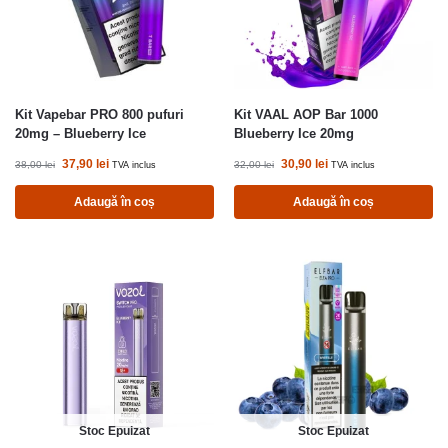
Kit Vapebar PRO 800 pufuri
Kit VAAL AOP Bar 1000
20mg – Blueberry Ice
Blueberry Ice 20mg
37,90
lei
30,90
lei
38,00
lei
32,00
lei
TVA inclus
TVA inclus
Adaugă în coș
Adaugă în coș
Stoc Epuizat
Stoc Epuizat