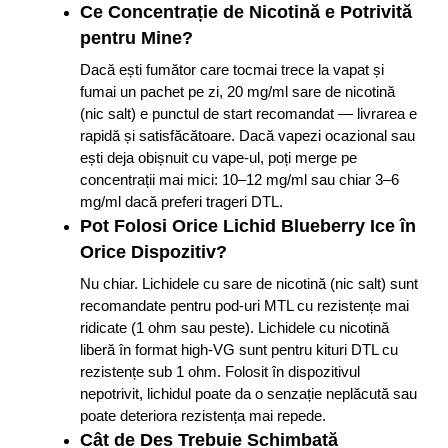
Ce Concentrație de Nicotină e Potrivită
pentru Mine?
Dacă ești fumător care tocmai trece la vapat și
fumai un pachet pe zi, 20 mg/ml sare de nicotină
(nic salt) e punctul de start recomandat — livrarea e
rapidă și satisfăcătoare. Dacă vapezi ocazional sau
ești deja obișnuit cu vape-ul, poți merge pe
concentrații mai mici: 10–12 mg/ml sau chiar 3–6
mg/ml dacă preferi trageri DTL.
Pot Folosi Orice Lichid Blueberry Ice în
Orice Dispozitiv?
Nu chiar. Lichidele cu sare de nicotină (nic salt) sunt
recomandate pentru pod-uri MTL cu rezistențe mai
ridicate (1 ohm sau peste). Lichidele cu nicotină
liberă în format high-VG sunt pentru kituri DTL cu
rezistențe sub 1 ohm. Folosit în dispozitivul
nepotrivit, lichidul poate da o senzație neplăcută sau
poate deteriora rezistența mai repede.
Cât de Des Trebuie Schimbată