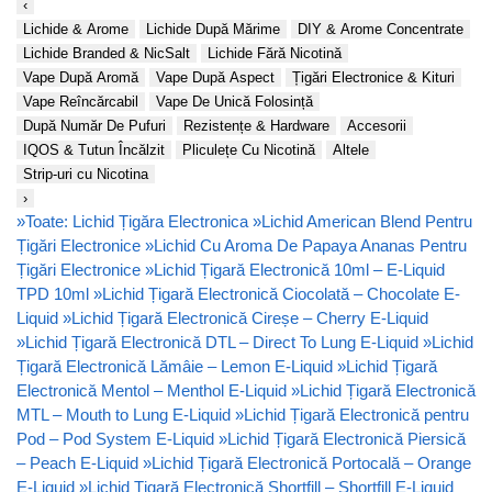
‹
Lichide & Arome
Lichide După Mărime
DIY & Arome Concentrate
Lichide Branded & NicSalt
Lichide Fără Nicotină
Vape După Aromă
Vape După Aspect
Țigări Electronice & Kituri
Vape Reîncărcabil
Vape De Unică Folosință
După Număr De Pufuri
Rezistențe & Hardware
Accesorii
IQOS & Tutun Încălzit
Pliculețe Cu Nicotină
Altele
Strip-uri cu Nicotina
›
»
Toate: Lichid Țigăra Electronica
»
Lichid American Blend Pentru
Țigări Electronice
»
Lichid Cu Aroma De Papaya Ananas Pentru
Țigări Electronice
»
Lichid Țigară Electronică 10ml – E-Liquid
TPD 10ml
»
Lichid Țigară Electronică Ciocolată – Chocolate E-
Liquid
»
Lichid Țigară Electronică Cireșe – Cherry E-Liquid
»
Lichid Țigară Electronică DTL – Direct To Lung E-Liquid
»
Lichid
Țigară Electronică Lămâie – Lemon E-Liquid
»
Lichid Țigară
Electronică Mentol – Menthol E-Liquid
»
Lichid Țigară Electronică
MTL – Mouth to Lung E-Liquid
»
Lichid Țigară Electronică pentru
Pod – Pod System E-Liquid
»
Lichid Țigară Electronică Piersică
– Peach E-Liquid
»
Lichid Țigară Electronică Portocală – Orange
E-Liquid
»
Lichid Țigară Electronică Shortfill – Shortfill E-Liquid