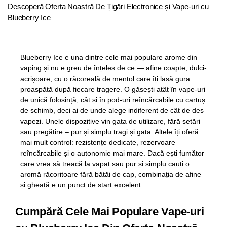
Descoperă Oferta Noastră De Țigări Electronice și Vape-uri cu
Blueberry Ice
Blueberry Ice e una dintre cele mai populare arome din
vaping și nu e greu de înțeles de ce — afine coapte, dulci-
acrișoare, cu o răcoreală de mentol care îți lasă gura
proaspătă după fiecare tragere. O găsești atât în vape-uri
de unică folosință, cât și în pod-uri reîncărcabile cu cartuș
de schimb, deci ai de unde alege indiferent de cât de des
vapezi. Unele dispozitive vin gata de utilizare, fără setări
sau pregătire – pur și simplu tragi și gata. Altele îți oferă
mai mult control: rezistențe dedicate, rezervoare
reîncărcabile și o autonomie mai mare. Dacă ești fumător
care vrea să treacă la vapat sau pur și simplu cauți o
aromă răcoritoare fără bătăi de cap, combinația de afine
și gheață e un punct de start excelent.
Cumpără Cele Mai Populare Vape-uri