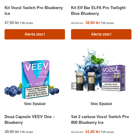
Kit Vozol Switch Pro Blueberry
Kit Elf Bar ELFA Pro Twilight
Ice
Blue Blueberry
47,00
lei
38,90
lei
39,00
lei
TVA inclus
TVA inclus
Alerta stoc!
Alerta stoc!
Stoc Epuizat
Stoc Epuizat
Doua Capsule VEEV One –
Set 2 cartuse Vozol Switch Pro
Blueberry
800 Blueberry Ice
39,90
lei
41,90
lei
42,00
lei
TVA inclus
TVA inclus