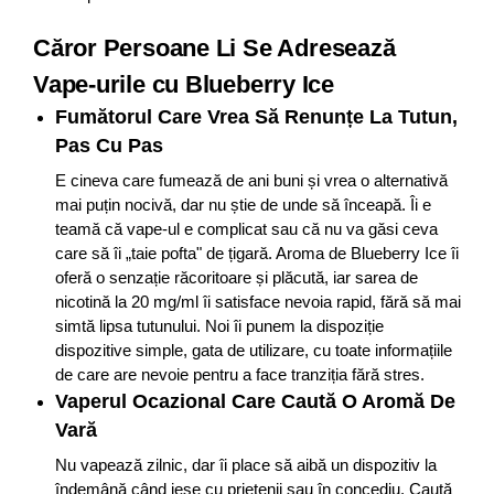
Căror Persoane Li Se Adresează
Vape-urile cu Blueberry Ice
Fumătorul Care Vrea Să Renunțe La Tutun,
Pas Cu Pas
E cineva care fumează de ani buni și vrea o alternativă
mai puțin nocivă, dar nu știe de unde să înceapă. Îi e
teamă că vape-ul e complicat sau că nu va găsi ceva
care să îi „taie pofta" de țigară. Aroma de Blueberry Ice îi
oferă o senzație răcoritoare și plăcută, iar sarea de
nicotină la 20 mg/ml îi satisface nevoia rapid, fără să mai
simtă lipsa tutunului. Noi îi punem la dispoziție
dispozitive simple, gata de utilizare, cu toate informațiile
de care are nevoie pentru a face tranziția fără stres.
Vaperul Ocazional Care Caută O Aromă De
Vară
Nu vapează zilnic, dar îi place să aibă un dispozitiv la
îndemână când iese cu prietenii sau în concediu. Caută