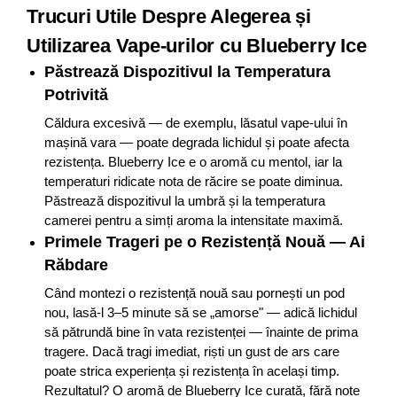
Trucuri Utile Despre Alegerea și
Utilizarea Vape-urilor cu Blueberry Ice
Păstrează Dispozitivul la Temperatura
Potrivită
Căldura excesivă — de exemplu, lăsatul vape-ului în
mașină vara — poate degrada lichidul și poate afecta
rezistența. Blueberry Ice e o aromă cu mentol, iar la
temperaturi ridicate nota de răcire se poate diminua.
Păstrează dispozitivul la umbră și la temperatura
camerei pentru a simți aroma la intensitate maximă.
Primele Trageri pe o Rezistență Nouă — Ai
Răbdare
Când montezi o rezistență nouă sau pornești un pod
nou, lasă-l 3–5 minute să se „amorse" — adică lichidul
să pătrundă bine în vata rezistenței — înainte de prima
tragere. Dacă tragi imediat, riști un gust de ars care
poate strica experiența și rezistența în același timp.
Rezultatul? O aromă de Blueberry Ice curată, fără note