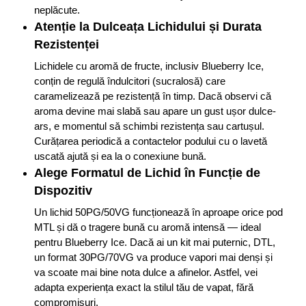
neplăcute.
Atenție la Dulceața Lichidului și Durata
Rezistenței
Lichidele cu aromă de fructe, inclusiv Blueberry Ice,
conțin de regulă îndulcitori (sucralosă) care
caramelizează pe rezistență în timp. Dacă observi că
aroma devine mai slabă sau apare un gust ușor dulce-
ars, e momentul să schimbi rezistența sau cartușul.
Curățarea periodică a contactelor podului cu o lavetă
uscată ajută și ea la o conexiune bună.
Alege Formatul de Lichid în Funcție de
Dispozitiv
Un lichid 50PG/50VG funcționează în aproape orice pod
MTL și dă o tragere bună cu aromă intensă — ideal
pentru Blueberry Ice. Dacă ai un kit mai puternic, DTL,
un format 30PG/70VG va produce vapori mai denși și
va scoate mai bine nota dulce a afinelor. Astfel, vei
adapta experiența exact la stilul tău de vapat, fără
compromisuri.