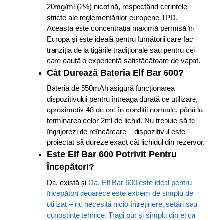
20mg/ml (2%) nicotină, respectând cerințele
stricte ale reglementărilor europene TPD.
Aceasta este concentrația maximă permisă în
Europa și este ideală pentru fumătorii care fac
tranziția de la țigările tradiționale sau pentru cei
care caută o experiență satisfăcătoare de vapat.
Cât Durează Bateria Elf Bar 600?
Bateria de 550mAh asigură funcționarea
dispozitivului pentru întreaga durată de utilizare,
aproximativ 48 de ore în condiții normale, până la
terminarea celor 2ml de lichid. Nu trebuie să te
îngrijorezi de reîncărcare – dispozitivul este
proiectat să dureze exact cât lichidul din rezervor.
Este Elf Bar 600 Potrivit Pentru
Începători?
Da, există și
Da, Elf Bar 600 este ideal pentru
începători deoarece este extrem de simplu de
utilizat – nu necesită nicio întreținere, setări sau
cunoștințe tehnice. Tragi pur și simplu din el ca