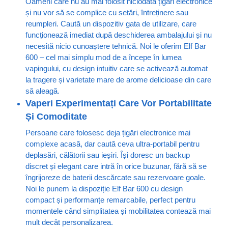
Oameni care nu au mai folosit niciodată țigări electronice
și nu vor să se complice cu setări, întreținere sau
reumpleri. Caută un dispozitiv gata de utilizare, care
funcționează imediat după deschiderea ambalajului și nu
necesită nicio cunoaștere tehnică. Noi le oferim Elf Bar
600 – cel mai simplu mod de a începe în lumea
vapingului, cu design intuitiv care se activează automat
la tragere și varietate mare de arome delicioase din care
să aleagă.
Vaperi Experimentați Care Vor Portabilitate
Și Comoditate
Persoane care folosesc deja țigări electronice mai
complexe acasă, dar caută ceva ultra-portabil pentru
deplasări, călătorii sau ieșiri. Își doresc un backup
discret și elegant care intră în orice buzunar, fără să se
îngrijoreze de baterii descărcate sau rezervoare goale.
Noi le punem la dispoziție Elf Bar 600 cu design
compact și performanțe remarcabile, perfect pentru
momentele când simplitatea și mobilitatea contează mai
mult decât personalizarea.