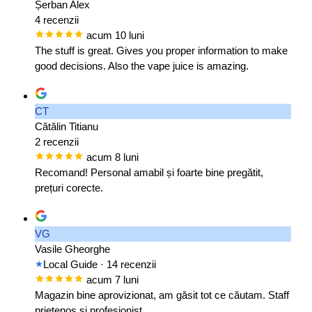
Șerban Alex
4 recenzii
acum 10 luni
The stuff is great. Gives you proper information to make
good decisions. Also the vape juice is amazing.
CT
Cătălin Titianu
2 recenzii
acum 8 luni
Recomand! Personal amabil și foarte bine pregătit,
prețuri corecte.
VG
Vasile Gheorghe
Local Guide
· 14 recenzii
acum 7 luni
Magazin bine aprovizionat, am găsit tot ce căutam. Staff
prietenos și profesionist.