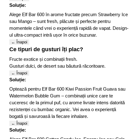
Soluție:
Alege Elf Bar 600 în arome fructate precum Strawberry Ice
sau Mango – sunt fresh, plăcute și perfecte pentru
momentele când vrei o experiență rapidă de vapat. Design-
ul ultra-compact intră ușor în orice buzunar.
← Înapoi
Ce tipuri de gusturi îți plac?
Fructe exotice și combinații fresh.
Gusturi dulci, de desert sau băutură răcoritoare.
← Înapoi
Soluție:
Optează pentru Elf Bar 600 Kiwi Passion Fruit Guava sau
Watermelon Bubble Gum – combinații unice care te
cuceresc de la primul puf, cu arome livrate intens datorită
rezistenței cu bumbac organic. Vei avea o experiență
bogată și savuroasă la fiecare inhalare.
← Înapoi
Soluție: