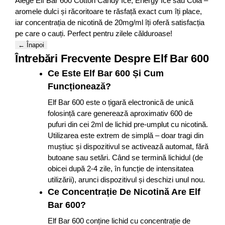
Alege Elf Bar 600 Cotton Candy Ice, Energy Ice sau Cola –
aromele dulci și răcoritoare te răsfață exact cum îți place,
iar concentrația de nicotină de 20mg/ml îți oferă satisfacția
pe care o cauți. Perfect pentru zilele călduroase!
← Înapoi
Întrebări Frecvente Despre Elf Bar 600
Ce Este Elf Bar 600 Și Cum
Funcționează?
Elf Bar 600 este o țigară electronică de unică
folosință care generează aproximativ 600 de
pufuri din cei 2ml de lichid pre-umplut cu nicotină.
Utilizarea este extrem de simplă – doar tragi din
muștiuc și dispozitivul se activează automat, fără
butoane sau setări. Când se termină lichidul (de
obicei după 2-4 zile, în funcție de intensitatea
utilizării), arunci dispozitivul și deschizi unul nou.
Ce Concentrație De Nicotină Are Elf
Bar 600?
Elf Bar 600 conține lichid cu concentrație de