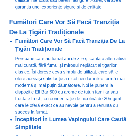
calitate inferioară sau baterii nesigure. Astfel, vei avea
garanția unei experiențe sigure și de calitate. ​
Fumători Care Vor Să Facă Tranziția
De La Țigări Tradiționale
Fumători Care Vor Să Facă Tranziția De La
Țigări Tradiționale
Persoane care au fumat ani de zile și caută o alternativă
mai curată, fără fumul și mirosul neplăcut al țigarilor
clasice. Își doresc ceva simplu de utilizat, care să le
ofere aceeași satisfacție a nicotinei dar într-o formă mai
modernă și mai puțin dăunătoare. Noi le punem la
dispoziție Elf Bar 600 cu arome de tutun familiar sau
fructate fresh, cu concentrație de nicotină de 20mg/ml
care le oferă exact ce au nevoie pentru a renunța cu
succes la fumat.
Începători În Lumea Vapingului Care Caută
Simplitate