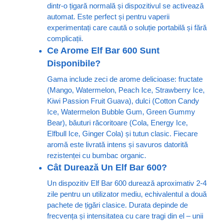
dintr-o țigară normală și dispozitivul se activează
automat. Este perfect și pentru vaperii
experimentați care caută o soluție portabilă și fără
complicații.
Ce Arome Elf Bar 600 Sunt
Disponibile?
Gama include zeci de arome delicioase: fructate
(Mango, Watermelon, Peach Ice, Strawberry Ice,
Kiwi Passion Fruit Guava), dulci (Cotton Candy
Ice, Watermelon Bubble Gum, Green Gummy
Bear), băuturi răcoritoare (Cola, Energy Ice,
Elfbull Ice, Ginger Cola) și tutun clasic. Fiecare
aromă este livrată intens și savuros datorită
rezistenței cu bumbac organic. ​
Cât Durează Un Elf Bar 600?
Un dispozitiv Elf Bar 600 durează aproximativ 2-4
zile pentru un utilizator mediu, echivalentul a două
pachete de țigări clasice. Durata depinde de
frecvența și intensitatea cu care tragi din el – unii