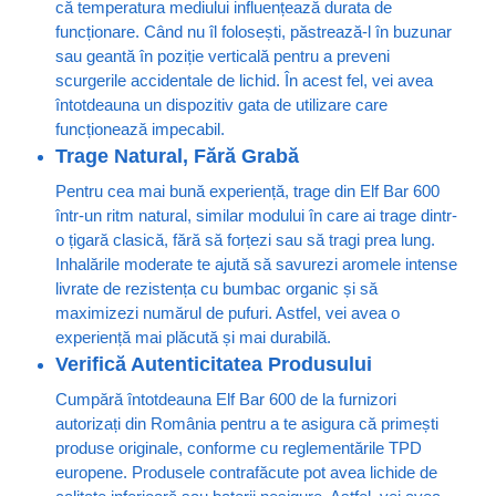
că temperatura mediului influențează durata de
funcționare. Când nu îl folosești, păstrează-l în buzunar
sau geantă în poziție verticală pentru a preveni
scurgerile accidentale de lichid. În acest fel, vei avea
întotdeauna un dispozitiv gata de utilizare care
funcționează impecabil.
Trage Natural, Fără Grabă
Pentru cea mai bună experiență, trage din Elf Bar 600
într-un ritm natural, similar modului în care ai trage dintr-
o țigară clasică, fără să forțezi sau să tragi prea lung.
Inhalările moderate te ajută să savurezi aromele intense
livrate de rezistența cu bumbac organic și să
maximizezi numărul de pufuri. Astfel, vei avea o
experiență mai plăcută și mai durabilă.
Verifică Autenticitatea Produsului
Cumpără întotdeauna Elf Bar 600 de la furnizori
autorizați din România pentru a te asigura că primești
produse originale, conforme cu reglementările TPD
europene. Produsele contrafăcute pot avea lichide de