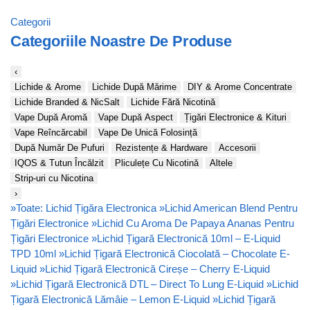
Categorii
Categoriile Noastre De Produse
‹
Lichide & Arome
Lichide După Mărime
DIY & Arome Concentrate
Lichide Branded & NicSalt
Lichide Fără Nicotină
Vape După Aromă
Vape După Aspect
Țigări Electronice & Kituri
Vape Reîncărcabil
Vape De Unică Folosință
După Număr De Pufuri
Rezistențe & Hardware
Accesorii
IQOS & Tutun Încălzit
Pliculețe Cu Nicotină
Altele
Strip-uri cu Nicotina
›
»
Toate: Lichid Țigăra Electronica
»
Lichid American Blend Pentru
Țigări Electronice
»
Lichid Cu Aroma De Papaya Ananas Pentru
Țigări Electronice
»
Lichid Țigară Electronică 10ml – E-Liquid
TPD 10ml
»
Lichid Țigară Electronică Ciocolată – Chocolate E-
Liquid
»
Lichid Țigară Electronică Cireșe – Cherry E-Liquid
»
Lichid Țigară Electronică DTL – Direct To Lung E-Liquid
»
Lichid
Țigară Electronică Lămâie – Lemon E-Liquid
»
Lichid Țigară