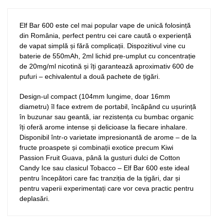
Elf Bar 600 este cel mai popular vape de unică folosință
din România, perfect pentru cei care caută o experiență
de vapat simplă și fără complicații. Dispozitivul vine cu
baterie de 550mAh, 2ml lichid pre-umplut cu concentrație
de 20mg/ml nicotină și îți garantează aproximativ 600 de
pufuri – echivalentul a două pachete de țigări.
Design-ul compact (104mm lungime, doar 16mm
diametru) îl face extrem de portabil, încăpând cu ușurință
în buzunar sau geantă, iar rezistența cu bumbac organic
îți oferă arome intense și delicioase la fiecare inhalare.
Disponibil într-o varietate impresionantă de arome – de la
fructe proaspete și combinații exotice precum Kiwi
Passion Fruit Guava, până la gusturi dulci de Cotton
Candy Ice sau clasicul Tobacco – Elf Bar 600 este ideal
pentru începători care fac tranziția de la țigări, dar și
pentru vaperii experimentați care vor ceva practic pentru
deplasări.