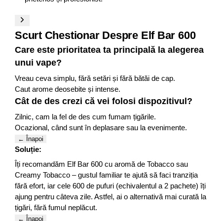
Scurt Chestionar Despre Elf Bar 600
Care este prioritatea ta principală la alegerea
unui vape?
Vreau ceva simplu, fără setări și fără bătăi de cap.
Caut arome deosebite și intense.
Cât de des crezi că vei folosi dispozitivul?
Zilnic, cam la fel de des cum fumam țigările.
Ocazional, când sunt în deplasare sau la evenimente.
← Înapoi
Soluție:
Îți recomandăm Elf Bar 600 cu aromă de Tobacco sau
Creamy Tobacco – gustul familiar te ajută să faci tranziția
fără efort, iar cele 600 de pufuri (echivalentul a 2 pachete) îți
ajung pentru câteva zile. Astfel, ai o alternativă mai curată la
țigări, fără fumul neplăcut.
← Înapoi