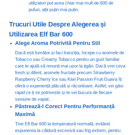
utilizatori pot avea chiar mai mult de 600 de
pufuri, alții puțin mai puțin.
Trucuri Utile Despre Alegerea și
Utilizarea Elf Bar 600
Alege Aroma Potrivită Pentru Stil
Dacă ești fumător și faci tranziția, începe cu aromele de
Tobacco sau Creamy Tobacco pentru un gust familiar
care te ajută să renunți mai ușor la țigări. Dacă vrei ceva
fresh și diferit, aromele fructate precum Strawberry
Raspberry Cherry Ice sau Kiwi Passion Fruit Guava îți
oferă o experiență plăcută și răcoritoare. Astfel, vei găsi
rapid ce ți se potrivește și te vei bucura de fiecare
sesiune de vapat.
Păstrează-l Corect Pentru Performanță
Maximă
Ține Elf Bar 600 la temperatură normală, evitând
expunerea la căldură excesivă sau frig extrem, pentru