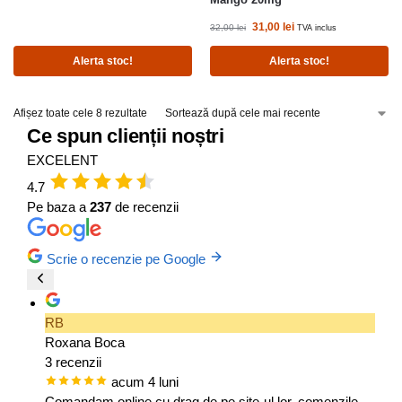
31,00
lei
32,00
lei
TVA inclus
Alerta stoc!
Alerta stoc!
Afișez toate cele 8 rezultate
Ce spun clienții noștri
EXCELENT
4.7
Pe baza a
237
de recenzii
Scrie o recenzie pe Google
RB
Roxana Boca
3 recenzii
acum 4 luni
Comandam online cu drag de pe site-ul lor, comenzile