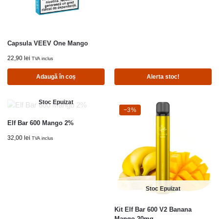
Capsula VEEV One Mango
22,90
lei
TVA inclus
Adaugă în coș
Alerta stoc!
Stoc Epuizat
-3%
−3%
Elf Bar 600 Mango 2%
32,00
lei
TVA inclus
Stoc Epuizat
Kit Elf Bar 600 V2 Banana
Mango 20mg