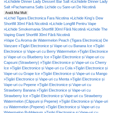
»
Lichidele Dinner Lady Dessert Bar Salt
»
Lichidele Dinner Lady
Salt
»
Pachamama Salts Lichide cu Sare-uri De Nicotină
Arată Mai Mult
»
Lichid Tigara Electronica Fara Nicotina
»
Lichide King's Dew
Shortfill 30ml Fără Nicotină
»
Lichide Longfill Pentru Vape
»
Lichide Smokemania Shortfill 30ml Fără Nicotină
»
Lichide The
Vaping Giant Shortfill 30ml Fără Nicotină
»
Vape Cu Aroma de Watermelon Peach (Tigara Electronica) De
Vanzare
»
Țigări Electronice și Vape-uri cu Banana Ice
»
Țigări
Electronice și Vape-uri cu Berry Watermelon
»
Țigări Electronice
și Vape-uri cu Blueberry Ice
»
Țigări Electronice și Vape-uri cu
Capsuni (Strawberry)
»
Țigări Electronice și Vape-uri cu Cherry
Ice
»
Țigări Electronice și Vape-uri cu Cola
»
Țigări Electronice și
Vape-uri cu Grape Ice
»
Țigări Electronice și Vape-uri cu Mango
»
Țigări Electronice și Vape-uri cu Menta
»
Țigări Electronice și
Vape-uri cu Pepene
»
Țigări Electronice și Vape-uri cu
Strawberry Banana
»
Țigări Electronice și Vape-uri cu
Strawberry Ice
»
Țigări Electronice și Vape-uri cu Strawberry
Watermelon (Căpșuni și Pepene)
»
Țigări Electronice și Vape-uri
cu Watermelon (Pepene)
»
Țigări Electronice și Vape-uri cu
Watermelon Bubblegum
»
Țigări Electronice și Vape-uri cu