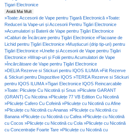
Țigari Electronice
Arată Mai Mult
»
Toate: Accesorii de Vape pentru Țigară Electronică
»
Toate:
Reduceri la Vape-uri și Accesorii Pentru Tigări Electronice
»
Acumulatori și Baterii de Vape pentru Țigări Electronice
»
Cabluri de Încărcare pentru Țigări Electronice
»
Flacoane de
Lichid pentru Țigări Electronice
»
Muștiucuri (drip tip-uri) pentru
Țigări Electronice
»
Unelte și Accesorii de Vape pentru Țigări
Electronice
»
Wrap-uri și Folii pentru Acumulatori de Vape
»
Încărcătoare de Vape pentru Țigări Electronice
»
DELIA Rezerve si Stickuri pentru IQOS ILUMA
»
Fiit Rezerve
& Stickuri pentru Dispozitive IQOS
»
TEREA Rezerve si Stickuri
pentru IQOS ILUMA
»
Tigari Electronice IQOS Reincarcabile
»
Toate: Pliculețe Cu Nicotină și Snus
»
Pliculete GARANT
(GRANT) Cu Nicotina
»
Pliculețe 77 VB Edition Cu Nicotină
»
Pliculețe Cafero Cu Cofeină
»
Pliculețe cu Nicotină cu Afine
»
Pliculețe cu Nicotină cu Ananas
»
Pliculețe cu Nicotină cu
Banana
»
Pliculețe cu Nicotină cu Cafea
»
Pliculețe cu Nicotină
cu Cocos
»
Pliculețe cu Nicotină cu Cola
»
Pliculețe cu Nicotină
cu Concentrație Foarte Tare
»
Pliculețe cu Nicotină cu