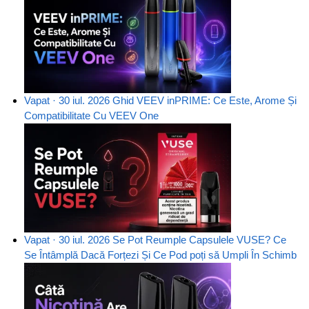
Vapat · 30 iul. 2026
Ghid VEEV inPRIME: Ce Este, Arome Și
Compatibilitate Cu VEEV One
Vapat · 30 iul. 2026
Se Pot Reumple Capsulele VUSE? Ce
Se Întâmplă Dacă Forțezi Și Ce Pod poți să Umpli În Schimb