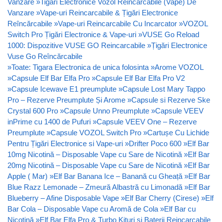
Vanzare
»
Tigari Electronice Vozol Reincarcabile (Vape) De
Vanzare
»
Vape-uri Reincarcabile & Țigări Electronice
Reîncărcabile
»
Vape-uri Reincarcabile Cu Incarcator
»
VOZOL
Switch Pro Țigări Electronice & Vape-uri
»
VUSE Go Reload
1000: Dispozitive VUSE GO Reincarcabile
»
Țigări Electronice
Vuse Go Reîncărcabile
»
Toate: Tigara Electronica de unica folosinta
»
Arome VOZOL
»
Capsule Elf Bar Elfa Pro
»
Capsule Elf Bar Elfa Pro V2
»
Capsule Icewave E1 preumplute
»
Capsule Lost Mary Tappo
Pro – Rezerve Preumplute Și Arome
»
Capsule si Rezerve Ske
Crystal 600 Pro
»
Capsule Unno Preumplute
»
Capsule VEEV
inPrime cu 1400 de Pufuri
»
Capsule VEEV One – Rezerve
Preumplute
»
Capsule VOZOL Switch Pro
»
Cartușe Cu Lichide
Pentru Țigări Electronice si Vape-uri
»
Drifter Poco 600
»
Elf Bar
10mg Nicotină – Disposable Vape cu Sare de Nicotină
»
Elf Bar
20mg Nicotină – Disposable Vape cu Sare de Nicotină
»
Elf Bar
Apple ( Mar)
»
Elf Bar Banana Ice – Banană cu Gheață
»
Elf Bar
Blue Razz Lemonade – Zmeură Albastră cu Limonadă
»
Elf Bar
Blueberry – Afine Disposable Vape
»
Elf Bar Cherry (Cirese)
»
Elf
Bar Cola – Disposable Vape cu Aromă de Cola
»
Elf Bar cu
Nicotină
»
Elf Bar Elfa Pro & Turbo Kituri si Baterii Reincarcabile