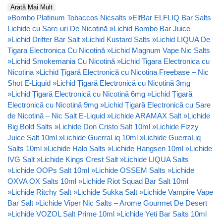
Arată Mai Mult
»
Bombo Platinum Tobaccos Nicsalts
»
ElfBar ELFLIQ Bar Salts
Lichide cu Sare-uri De Nicotină
»
Lichid Bombo Bar Juice
»
Lichid Drifter Bar Salt
»
Lichid Kustard Salts
»
Lichid LIQUA De
Tigara Electronica Cu Nicotină
»
Lichid Magnum Vape Nic Salts
»
Lichid Smokemania Cu Nicotină
»
Lichid Tigara Electronica cu
Nicotina
»
Lichid Țigară Electronică cu Nicotina Freebase – Nic
Shot E-Liquid
»
Lichid Țigară Electronică cu Nicotină 3mg
»
Lichid Țigară Electronică cu Nicotină 6mg
»
Lichid Țigară
Electronică cu Nicotină 9mg
»
Lichid Țigară Electronică cu Sare
de Nicotină – Nic Salt E-Liquid
»
Lichide ARAMAX Salt
»
Lichide
Big Bold Salts
»
Lichide Don Cristo Salt 10ml
»
Lichide Fizzy
Juice Salt 10ml
»
Lichide GuerraLiq 10ml
»
Lichide GuerraLiq
Salts 10ml
»
Lichide Halo Salts
»
Lichide Hangsen 10ml
»
Lichide
IVG Salt
»
Lichide Kings Crest Salt
»
Lichide LIQUA Salts
»
Lichide OOPs Salt 10ml
»
Lichide OSSEM Salts
»
Lichide
OXVA OX Salts 10ml
»
Lichide Riot Squad Bar Salt 10ml
»
Lichide Ritchy Salt
»
Lichide Sukka Salt
»
Lichide Vampire Vape
Bar Salt
»
Lichide Viper Nic Salts – Arome Gourmet De Desert
»
Lichide VOZOL Salt Prime 10ml
»
Lichide Yeti Bar Salts 10ml