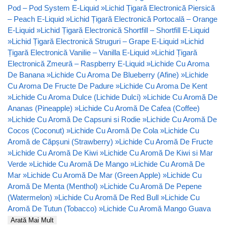
Pod – Pod System E-Liquid
»
Lichid Țigară Electronică Piersică
– Peach E-Liquid
»
Lichid Țigară Electronică Portocală – Orange
E-Liquid
»
Lichid Țigară Electronică Shortfill – Shortfill E-Liquid
»
Lichid Țigară Electronică Struguri – Grape E-Liquid
»
Lichid
Țigară Electronică Vanilie – Vanilla E-Liquid
»
Lichid Țigară
Electronică Zmeură – Raspberry E-Liquid
»
Lichide Cu Aroma
De Banana
»
Lichide Cu Aroma De Blueberry (Afine)
»
Lichide
Cu Aroma De Fructe De Padure
»
Lichide Cu Aroma De Kent
»
Lichide Cu Aroma Dulce (Lichide Dulci)
»
Lichide Cu Aromă De
Ananas (Pineapple)
»
Lichide Cu Aromă De Cafea (Coffee)
»
Lichide Cu Aromă De Capsuni si Rodie
»
Lichide Cu Aromă De
Cocos (Coconut)
»
Lichide Cu Aromă De Cola
»
Lichide Cu
Aromă de Căpșuni (Strawberry)
»
Lichide Cu Aromă De Fructe
»
Lichide Cu Aromă De Kiwi
»
Lichide Cu Aromă De Kiwi si Mar
Verde
»
Lichide Cu Aromă De Mango
»
Lichide Cu Aromă De
Mar
»
Lichide Cu Aromă De Mar (Green Apple)
»
Lichide Cu
Aromă De Menta (Menthol)
»
Lichide Cu Aromă De Pepene
(Watermelon)
»
Lichide Cu Aromă De Red Bull
»
Lichide Cu
Aromă De Tutun (Tobacco)
»
Lichide Cu Aromă Mango Guava
Arată Mai Mult