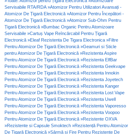
»
Toate: Atomizor pentru Țigară Electronică
»
Atomizoare
Servisabile RTA/RDA
»
Atomizor Pentru Utilizatori Avansați -
Atomizor De Țigară Electronică
»
Atomizor Pentru Începători -
Atomizor De Țigară Electronică
»
Atomizor Sub-Ohm Pentru
Țigară Electronică
»
Bumbac Organic Pentru Atomizoare
Servisabile
»
Cartuș Vape Reîncărcabil Pentru Țigară
Electronică
»
Eleaf Rezistenta De Tigara Electronica
»
Filtre
Pentru Atomizor De Țigară Electronică
»
Geamuri si Sticle
pentru Atomizor De Țigară Electronică
»
Rezistenta Aspire
Pentru Atomizor De Țigară Electronică
»
Rezistenta ElfBar
Pentru Atomizor De Țigară Electronică
»
Rezistenta Geekvape
Pentru Atomizor De Țigară Electronică
»
Rezistenta Innokin
Pentru Atomizor De Țigară Electronică
»
Rezistenta Joyetech
Pentru Atomizor De Țigară Electronică
»
Rezistenta Kanger
Pentru Atomizor De Țigară Electronică
»
Rezistenta Lost Vape
Pentru Atomizor De Țigară Electronică
»
Rezistenta Uwell
Pentru Atomizor De Țigară Electronică
»
Rezistenta Vaporesso
Pentru Atomizor De Țigară Electronică
»
Rezistenta Voopoo
Pentru Atomizor De Țigară Electronică
»
Rezistente OXVA
»
Rezistente si Capsule Smoktech
»
Rezistență Pentru Atomizor
De Țigară Electronică
»
Sârmă și Fire Pentru Rezistențe De