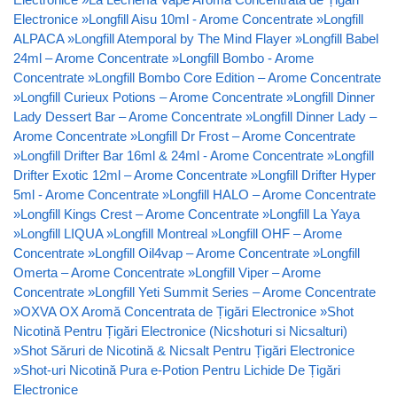
Electronice
»
Longfill Aisu 10ml - Arome Concentrate
»
Longfill
ALPACA
»
Longfill Atemporal by The Mind Flayer
»
Longfill Babel
24ml – Arome Concentrate
»
Longfill Bombo - Arome
Concentrate
»
Longfill Bombo Core Edition – Arome Concentrate
»
Longfill Curieux Potions – Arome Concentrate
»
Longfill Dinner
Lady Dessert Bar – Arome Concentrate
»
Longfill Dinner Lady –
Arome Concentrate
»
Longfill Dr Frost – Arome Concentrate
»
Longfill Drifter Bar 16ml & 24ml - Arome Concentrate
»
Longfill
Drifter Exotic 12ml – Arome Concentrate
»
Longfill Drifter Hyper
5ml - Arome Concentrate
»
Longfill HALO – Arome Concentrate
»
Longfill Kings Crest – Arome Concentrate
»
Longfill La Yaya
»
Longfill LIQUA
»
Longfill Montreal
»
Longfill OHF – Arome
Concentrate
»
Longfill Oil4vap – Arome Concentrate
»
Longfill
Omerta – Arome Concentrate
»
Longfill Viper – Arome
Concentrate
»
Longfill Yeti Summit Series – Arome Concentrate
»
OXVA OX Aromă Concentrata de Țigări Electronice
»
Shot
Nicotină Pentru Țigări Electronice (Nicshoturi si Nicsalturi)
»
Shot Săruri de Nicotină & Nicsalt Pentru Țigări Electronice
»
Shot-uri Nicotină Pura e-Potion Pentru Lichide De Țigări
Electronice