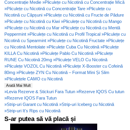
Concentrație Medie
»
Pliculețe cu Nicotină cu Concentrație Mică
»
Pliculețe cu Nicotină cu Concentrație Tare
»
Pliculețe cu
Nicotină cu Căpșuni
»
Pliculețe cu Nicotină cu Fructe de Pădure
»
Pliculețe cu Nicotină cu Kiwi
»
Pliculețe cu Nicotină cu Mango
»
Pliculețe cu Nicotină cu Mar
»
Pliculețe cu Nicotină cu Mentă
Peppermint
»
Pliculețe cu Nicotină cu Profil Tropical
»
Pliculețe cu
Nicotină cu Spearmint
»
Pliculețe cu Nicotină Fructate
»
Pliculețe
cu Nicotină Mentolate
»
Pliculețe Cuba Cu Nicotină
»
Pliculețe
KILLA Cu Nicotină
»
Pliculețe Pablo Cu Nicotină
»
Pliculețe
RUNE Cu Nicotină 20mg
»
Pliculețe VELO Cu Nicotină
»
Pliculețe VOZOL Cu Nicotină
»
Pliculețe X-Booster cu Cofeină
80mg
»
Pliculețe ZYN Cu Nicotină – Format Mini Și Slim
»
Pliculețele CAMO cu Nicotină
Arată Mai Mult
»
Levia Rezerve & Stickuri Fara Tutun
»
Rezerve IQOS Cu tutun
»
Rezerve IQOS Fara Tutun
»
Strip-uri Garant cu Nicotină
»
Strip-uri Iceberg cu Nicotină
»
Strip-uri It's Rips cu Nicotină
S-ar putea să vă placă și