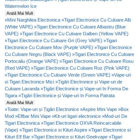
Watermelon Ice
Arată Mai Mult
»
Mini Narghilea Electronica
»
Tigari Electronice Cu Culoare Alb
(White VAPE)
»
Tigari Electronice Cu Culoare Albastru (Blue
VAPE)
»
Tigari Electronice Cu Culoare Galben (Yellow VAPE)
»
Tigari Electronice Cu Culoare Gri (Grey VAPE)
»
Tigari
Electronice Cu Culoare Mov (Purple VAPE)
»
Tigari Electronice
Cu Culoare Negru (Black VAPE)
»
Tigari Electronice Cu Culoare
Portocaliu (Orange VAPE)
»
Tigari Electronice Cu Culoare Rosu
(Red VAPE)
»
Tigari Electronice Cu Culoare Roz (Pink VAPE)
»
Tigari Electronice Cu Culoare Verde (Green VAPE)
»
Vape-uri
si Tigari Electronice Mici
»
Țigări Electronice și Vape-uri de
Culoare Lavanda
»
Țigări Electronice și Vape-uri In Forma De
Tigara
»
Țigări Electronice și Vape-uri In Forma Patrata
Arată Mai Mult
»
Toate: Vape-uri și Țigări Electronice
»
Aspire Mini Vape
»
Box
Mod
»
Elfbar Mini Vape
»
Kit-uri tigari electronice
»
Mod-uri De
Tigari Electronica
»
Tigari Electronice OXVA Reincarcabile
(Vape)
»
Tigari Electronice si Kituri Aspire
»
Tigari Electronice si
Kituri Elf Bar
»
Tigari Electronice si Kituri Geekvape
»
Tigari