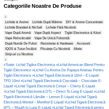
Categoriile Noastre De Produse
‹
Lichide & Arome
Lichide După Mărime
DIY & Arome Concentrate
Lichide Branded & NicSalt
Lichide Fără Nicotină
Vape După Aromă
Vape După Aspect
Țigări Electronice & Kituri
Vape Reîncărcabil
Vape De Unică Folosință
După Număr De Pufuri
Rezistențe & Hardware
Accesorii
IQOS & Tutun Încălzit
Pliculețe Cu Nicotină
Altele
Strip-uri cu Nicotina
›
»
Toate: Lichid Țigăra Electronica
»
Lichid American Blend Pentru
Țigări Electronice
»
Lichid Cu Aroma De Papaya Ananas Pentru
Țigări Electronice
»
Lichid Țigară Electronică 10ml – E-Liquid
TPD 10ml
»
Lichid Țigară Electronică Ciocolată – Chocolate E-
Liquid
»
Lichid Țigară Electronică Cireșe – Cherry E-Liquid
»
Lichid Țigară Electronică DTL – Direct To Lung E-Liquid
»
Lichid
Țigară Electronică Lămâie – Lemon E-Liquid
»
Lichid Țigară
Electronică Mentol – Menthol E-Liquid
»
Lichid Țigară Electronică
MTL – Mouth to Lung E-Liquid
»
Lichid Țigară Electronică pentru