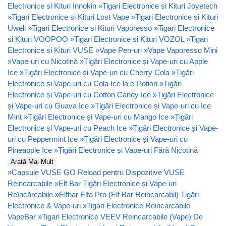
Electronice si Kituri Innokin
»
Tigari Electronice si Kituri Joyetech
»
Tigari Electronice si Kituri Lost Vape
»
Tigari Electronice si Kituri
Uwell
»
Tigari Electronice si Kituri Vaporesso
»
Tigari Electronice
si Kituri VOOPOO
»
Tigari Electronice si Kituri VOZOL
»
Tigari
Electronice si Kituri VUSE
»
Vape Pen-uri
»
Vape Vaporesso Mini
»
Vape-uri cu Nicotină
»
Țigări Electronice și Vape-uri cu Apple
Ice
»
Țigări Electronice și Vape-uri cu Cherry Cola
»
Țigări
Electronice și Vape-uri cu Cola Ice la e-Potion
»
Țigări
Electronice și Vape-uri cu Cotton Candy Ice
»
Țigări Electronice
și Vape-uri cu Guava Ice
»
Țigări Electronice și Vape-uri cu Ice
Mint
»
Țigări Electronice și Vape-uri cu Mango Ice
»
Țigări
Electronice și Vape-uri cu Peach Ice
»
Țigări Electronice și Vape-
uri cu Peppermint Ice
»
Țigări Electronice și Vape-uri cu
Pineapple Ice
»
Țigări Electronice și Vape-uri Fără Nicotină
Arată Mai Mult
»
Capsule VUSE GO Reload pentru Dispozitive VUSE
Reincarcabile
»
Elf Bar Țigări Electronice și Vape-uri
Reîncărcabile
»
Elfbar Elfa Pro (Elf Bar Reincarcabil) Țigări
Electronice & Vape-uri
»
Tigari Electronice Reincarcabile
VapeBar
»
Tigari Electronice VEEV Reincarcabile (Vape) De