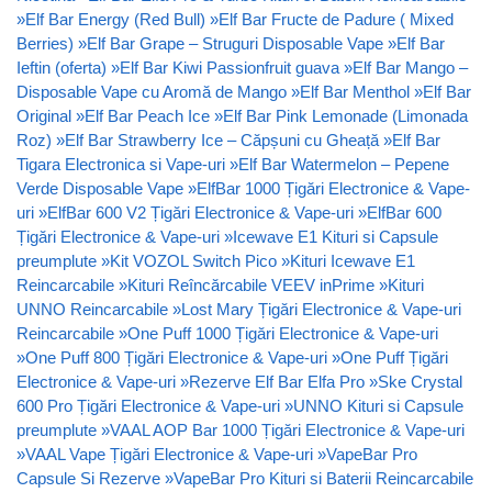
»
Elf Bar Energy (Red Bull)
»
Elf Bar Fructe de Padure ( Mixed
Berries)
»
Elf Bar Grape – Struguri Disposable Vape
»
Elf Bar
Ieftin (oferta)
»
Elf Bar Kiwi Passionfruit guava
»
Elf Bar Mango –
Disposable Vape cu Aromă de Mango
»
Elf Bar Menthol
»
Elf Bar
Original
»
Elf Bar Peach Ice
»
Elf Bar Pink Lemonade (Limonada
Roz)
»
Elf Bar Strawberry Ice – Căpșuni cu Gheață
»
Elf Bar
Tigara Electronica si Vape-uri
»
Elf Bar Watermelon – Pepene
Verde Disposable Vape
»
ElfBar 1000 Țigări Electronice & Vape-
uri
»
ElfBar 600 V2 Țigări Electronice & Vape-uri
»
ElfBar 600
Țigări Electronice & Vape-uri
»
Icewave E1 Kituri si Capsule
preumplute
»
Kit VOZOL Switch Pico
»
Kituri Icewave E1
Reincarcabile
»
Kituri Reîncărcabile VEEV inPrime
»
Kituri
UNNO Reincarcabile
»
Lost Mary Țigări Electronice & Vape-uri
Reincarcabile
»
One Puff 1000 Țigări Electronice & Vape-uri
»
One Puff 800 Țigări Electronice & Vape-uri
»
One Puff Țigări
Electronice & Vape-uri
»
Rezerve Elf Bar Elfa Pro
»
Ske Crystal
600 Pro Țigări Electronice & Vape-uri
»
UNNO Kituri si Capsule
preumplute
»
VAAL AOP Bar 1000 Țigări Electronice & Vape-uri
»
VAAL Vape Țigări Electronice & Vape-uri
»
VapeBar Pro
Capsule Si Rezerve
»
VapeBar Pro Kituri si Baterii Reincarcabile