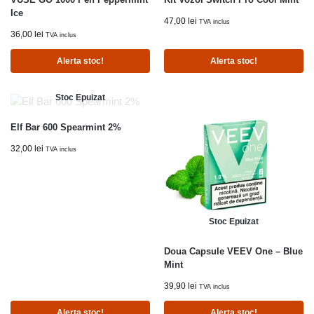
Ice
47,00
lei
TVA inclus
36,00
lei
TVA inclus
Alerta stoc!
Alerta stoc!
Stoc Epuizat
Elf Bar 600 Spearmint 2%
32,00
lei
TVA inclus
Stoc Epuizat
Doua Capsule VEEV One – Blue
Mint
39,90
lei
TVA inclus
Alerta stoc!
Alerta stoc!