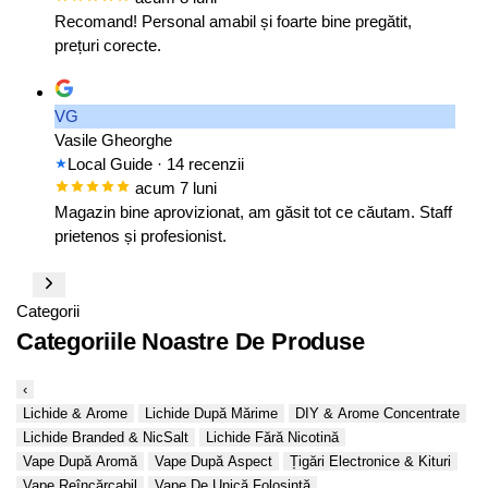
Recomand! Personal amabil și foarte bine pregătit,
prețuri corecte.
VG
Vasile Gheorghe
Local Guide
· 14 recenzii
acum 7 luni
Magazin bine aprovizionat, am găsit tot ce căutam. Staff
prietenos și profesionist.
Categorii
Categoriile Noastre De Produse
‹
Lichide & Arome
Lichide După Mărime
DIY & Arome Concentrate
Lichide Branded & NicSalt
Lichide Fără Nicotină
Vape După Aromă
Vape După Aspect
Țigări Electronice & Kituri
Vape Reîncărcabil
Vape De Unică Folosință