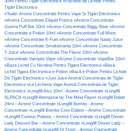
30ml Pentru Țigări Electronice
»
Pachete de Lichide Pentru
Țigări Electronice
»
Toate: Arome Concentrate Pentru Vape Și Țigări Electronice
»
Aroma Concentrata Eliquid France
»
Aroma Concentrata
Guerra Puff Bar 10ml
»
Arome Concentrate Biggy Bear
»
Arome
Concentrate e-Potion 10ml
»
Arome Concentrate Full Moon
»
Arome Concentrate K-Fuel
»
Arome Concentrate Nasty Juice
»
Arome Concentrate Smokemania 10ml
»
Arome Concentrate
T-Juice
»
Arome Concentrate The Flavor 10ml
»
Arome
Concentrate Vampire Vape
»
Arome Concentrate VapeBar 10ml
»
Baza Lichid Cu Nicotina Pentru Tigara Electronica
»
Baza
Lichid Tigara Electronica e-Potion
»
Bază e-Potion Pentru Lichide
De Țigări Electronice
»
Just Juice Aromă Concentrata de Țigări
Electronice
»
La Lechería Vape Aromă Concentrata de Țigări
Electronice
»
Longfill Aisu 10ml - Arome Concentrate
»
Longfill
ALPACA
»
Longfill Atemporal by The Mind Flayer
»
Longfill Babel
24ml – Arome Concentrate
»
Longfill Bombo - Arome
Concentrate
»
Longfill Bombo Core Edition – Arome Concentrate
»
Longfill Curieux Potions – Arome Concentrate
»
Longfill Dinner
Lady Dessert Bar – Arome Concentrate
»
Longfill Dinner Lady –
Arome Concentrate
»
Longfill Dr Frost – Arome Concentrate