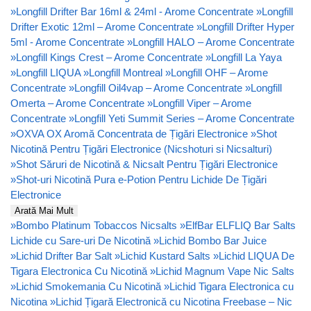
»
Longfill Drifter Bar 16ml & 24ml - Arome Concentrate
»
Longfill
Drifter Exotic 12ml – Arome Concentrate
»
Longfill Drifter Hyper
5ml - Arome Concentrate
»
Longfill HALO – Arome Concentrate
»
Longfill Kings Crest – Arome Concentrate
»
Longfill La Yaya
»
Longfill LIQUA
»
Longfill Montreal
»
Longfill OHF – Arome
Concentrate
»
Longfill Oil4vap – Arome Concentrate
»
Longfill
Omerta – Arome Concentrate
»
Longfill Viper – Arome
Concentrate
»
Longfill Yeti Summit Series – Arome Concentrate
»
OXVA OX Aromă Concentrata de Țigări Electronice
»
Shot
Nicotină Pentru Țigări Electronice (Nicshoturi si Nicsalturi)
»
Shot Săruri de Nicotină & Nicsalt Pentru Țigări Electronice
»
Shot-uri Nicotină Pura e-Potion Pentru Lichide De Țigări
Electronice
Arată Mai Mult
»
Bombo Platinum Tobaccos Nicsalts
»
ElfBar ELFLIQ Bar Salts
Lichide cu Sare-uri De Nicotină
»
Lichid Bombo Bar Juice
»
Lichid Drifter Bar Salt
»
Lichid Kustard Salts
»
Lichid LIQUA De
Tigara Electronica Cu Nicotină
»
Lichid Magnum Vape Nic Salts
»
Lichid Smokemania Cu Nicotină
»
Lichid Tigara Electronica cu
Nicotina
»
Lichid Țigară Electronică cu Nicotina Freebase – Nic