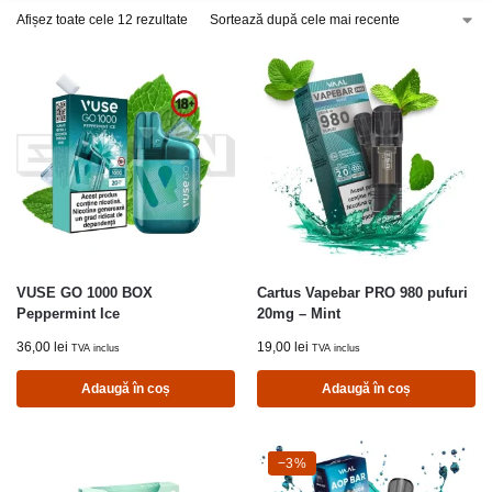
Afișez toate cele 12 rezultate
VUSE GO 1000 BOX
Cartus Vapebar PRO 980 pufuri
Peppermint Ice
20mg – Mint
36,00
lei
19,00
lei
TVA inclus
TVA inclus
Adaugă în coș
Adaugă în coș
-3%
−3%