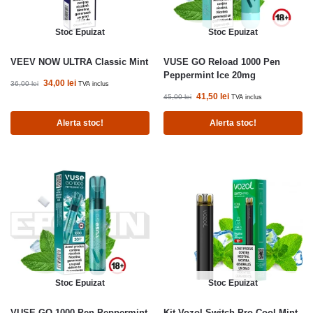
Stoc Epuizat
Stoc Epuizat
VEEV NOW ULTRA Classic Mint
VUSE GO Reload 1000 Pen
Peppermint Ice 20mg
34,00
lei
36,00
lei
TVA inclus
41,50
lei
45,00
lei
TVA inclus
Alerta stoc!
Alerta stoc!
Stoc Epuizat
Stoc Epuizat
VUSE GO 1000 Pen Peppermint
Kit Vozol Switch Pro Cool Mint