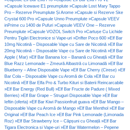
»
Capsule Icewave E1 preumplute
»
Capsule Lost Mary Tappo
Pro – Rezerve Preumplute Și Arome
»
Capsule si Rezerve Ske
Crystal 600 Pro
»
Capsule Unno Preumplute
»
Capsule VEEV
inPrime cu 1400 de Pufuri
»
Capsule VEEV One – Rezerve
Preumplute
»
Capsule VOZOL Switch Pro
»
Cartușe Cu Lichide
Pentru Țigări Electronice si Vape-uri
»
Drifter Poco 600
»
Elf Bar
10mg Nicotină – Disposable Vape cu Sare de Nicotină
»
Elf Bar
20mg Nicotină – Disposable Vape cu Sare de Nicotină
»
Elf Bar
Apple ( Mar)
»
Elf Bar Banana Ice – Banană cu Gheață
»
Elf Bar
Blue Razz Lemonade – Zmeură Albastră cu Limonadă
»
Elf Bar
Blueberry – Afine Disposable Vape
»
Elf Bar Cherry (Cirese)
»
Elf
Bar Cola – Disposable Vape cu Aromă de Cola
»
Elf Bar cu
Nicotină
»
Elf Bar Elfa Pro & Turbo Kituri si Baterii Reincarcabile
»
Elf Bar Energy (Red Bull)
»
Elf Bar Fructe de Padure ( Mixed
Berries)
»
Elf Bar Grape – Struguri Disposable Vape
»
Elf Bar
Ieftin (oferta)
»
Elf Bar Kiwi Passionfruit guava
»
Elf Bar Mango –
Disposable Vape cu Aromă de Mango
»
Elf Bar Menthol
»
Elf Bar
Original
»
Elf Bar Peach Ice
»
Elf Bar Pink Lemonade (Limonada
Roz)
»
Elf Bar Strawberry Ice – Căpșuni cu Gheață
»
Elf Bar
Tigara Electronica si Vape-uri
»
Elf Bar Watermelon – Pepene