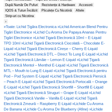
După Număr De Pufuri
Rezistențe & Hardware
Accesorii
IQOS & Tutun Încălzit
Pliculețe Cu Nicotină
Altele
Strip-uri cu Nicotina
›
»
Toate: Lichid Țigăra Electronica
»
Lichid American Blend Pentru
Țigări Electronice
»
Lichid Cu Aroma De Papaya Ananas Pentru
Țigări Electronice
»
Lichid Țigară Electronică 10ml – E-Liquid
TPD 10ml
»
Lichid Țigară Electronică Ciocolată – Chocolate E-
Liquid
»
Lichid Țigară Electronică Cireșe – Cherry E-Liquid
»
Lichid Țigară Electronică DTL – Direct To Lung E-Liquid
»
Lichid
Țigară Electronică Lămâie – Lemon E-Liquid
»
Lichid Țigară
Electronică Mentol – Menthol E-Liquid
»
Lichid Țigară Electronică
MTL – Mouth to Lung E-Liquid
»
Lichid Țigară Electronică pentru
Pod – Pod System E-Liquid
»
Lichid Țigară Electronică Piersică
– Peach E-Liquid
»
Lichid Țigară Electronică Portocală – Orange
E-Liquid
»
Lichid Țigară Electronică Shortfill – Shortfill E-Liquid
»
Lichid Țigară Electronică Struguri – Grape E-Liquid
»
Lichid
Țigară Electronică Vanilie – Vanilla E-Liquid
»
Lichid Țigară
Electronică Zmeură – Raspberry E-Liquid
»
Lichide Cu Aroma
De Banana
»
Lichide Cu Aroma De Blueberry (Afine)
»
Lichide