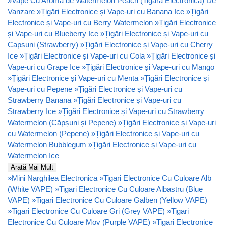
»
Vape Cu Aroma de Watermelon Peach (Tigara Electronica) De
Vanzare
»
Țigări Electronice și Vape-uri cu Banana Ice
»
Țigări
Electronice și Vape-uri cu Berry Watermelon
»
Țigări Electronice
și Vape-uri cu Blueberry Ice
»
Țigări Electronice și Vape-uri cu
Capsuni (Strawberry)
»
Țigări Electronice și Vape-uri cu Cherry
Ice
»
Țigări Electronice și Vape-uri cu Cola
»
Țigări Electronice și
Vape-uri cu Grape Ice
»
Țigări Electronice și Vape-uri cu Mango
»
Țigări Electronice și Vape-uri cu Menta
»
Țigări Electronice și
Vape-uri cu Pepene
»
Țigări Electronice și Vape-uri cu
Strawberry Banana
»
Țigări Electronice și Vape-uri cu
Strawberry Ice
»
Țigări Electronice și Vape-uri cu Strawberry
Watermelon (Căpșuni și Pepene)
»
Țigări Electronice și Vape-uri
cu Watermelon (Pepene)
»
Țigări Electronice și Vape-uri cu
Watermelon Bubblegum
»
Țigări Electronice și Vape-uri cu
Watermelon Ice
Arată Mai Mult
»
Mini Narghilea Electronica
»
Tigari Electronice Cu Culoare Alb
(White VAPE)
»
Tigari Electronice Cu Culoare Albastru (Blue
VAPE)
»
Tigari Electronice Cu Culoare Galben (Yellow VAPE)
»
Tigari Electronice Cu Culoare Gri (Grey VAPE)
»
Tigari
Electronice Cu Culoare Mov (Purple VAPE)
»
Tigari Electronice