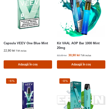
Capsula VEEV One Blue Mint
Kit VAAL AOP Bar 1000 Mint
20mg
22,90
lei
TVA inclus
30,90
lei
32,00
lei
TVA inclus
Adaugă în coș
Adaugă în coș
-6%
−6%
-8%
−8%