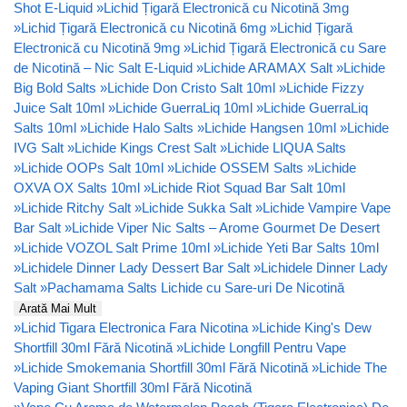
Shot E-Liquid
»
Lichid Țigară Electronică cu Nicotină 3mg
»
Lichid Țigară Electronică cu Nicotină 6mg
»
Lichid Țigară
Electronică cu Nicotină 9mg
»
Lichid Țigară Electronică cu Sare
de Nicotină – Nic Salt E-Liquid
»
Lichide ARAMAX Salt
»
Lichide
Big Bold Salts
»
Lichide Don Cristo Salt 10ml
»
Lichide Fizzy
Juice Salt 10ml
»
Lichide GuerraLiq 10ml
»
Lichide GuerraLiq
Salts 10ml
»
Lichide Halo Salts
»
Lichide Hangsen 10ml
»
Lichide
IVG Salt
»
Lichide Kings Crest Salt
»
Lichide LIQUA Salts
»
Lichide OOPs Salt 10ml
»
Lichide OSSEM Salts
»
Lichide
OXVA OX Salts 10ml
»
Lichide Riot Squad Bar Salt 10ml
»
Lichide Ritchy Salt
»
Lichide Sukka Salt
»
Lichide Vampire Vape
Bar Salt
»
Lichide Viper Nic Salts – Arome Gourmet De Desert
»
Lichide VOZOL Salt Prime 10ml
»
Lichide Yeti Bar Salts 10ml
»
Lichidele Dinner Lady Dessert Bar Salt
»
Lichidele Dinner Lady
Salt
»
Pachamama Salts Lichide cu Sare-uri De Nicotină
Arată Mai Mult
»
Lichid Tigara Electronica Fara Nicotina
»
Lichide King's Dew
Shortfill 30ml Fără Nicotină
»
Lichide Longfill Pentru Vape
»
Lichide Smokemania Shortfill 30ml Fără Nicotină
»
Lichide The
Vaping Giant Shortfill 30ml Fără Nicotină