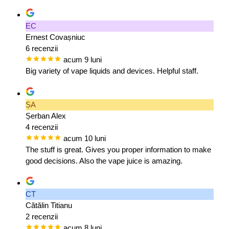
EC
Ernest Covașniuc
6 recenzii
acum 9 luni
Big variety of vape liquids and devices. Helpful staff.
ȘA
Șerban Alex
4 recenzii
acum 10 luni
The stuff is great. Gives you proper information to make
good decisions. Also the vape juice is amazing.
CT
Cătălin Titianu
2 recenzii
acum 8 luni