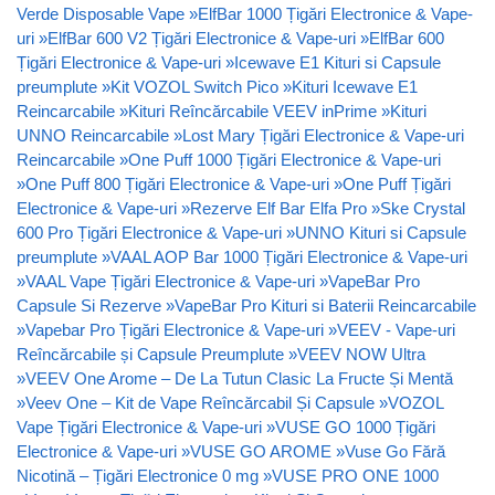
Verde Disposable Vape
»
ElfBar 1000 Țigări Electronice & Vape-
uri
»
ElfBar 600 V2 Țigări Electronice & Vape-uri
»
ElfBar 600
Țigări Electronice & Vape-uri
»
Icewave E1 Kituri si Capsule
preumplute
»
Kit VOZOL Switch Pico
»
Kituri Icewave E1
Reincarcabile
»
Kituri Reîncărcabile VEEV inPrime
»
Kituri
UNNO Reincarcabile
»
Lost Mary Țigări Electronice & Vape-uri
Reincarcabile
»
One Puff 1000 Țigări Electronice & Vape-uri
»
One Puff 800 Țigări Electronice & Vape-uri
»
One Puff Țigări
Electronice & Vape-uri
»
Rezerve Elf Bar Elfa Pro
»
Ske Crystal
600 Pro Țigări Electronice & Vape-uri
»
UNNO Kituri si Capsule
preumplute
»
VAAL AOP Bar 1000 Țigări Electronice & Vape-uri
»
VAAL Vape Țigări Electronice & Vape-uri
»
VapeBar Pro
Capsule Si Rezerve
»
VapeBar Pro Kituri si Baterii Reincarcabile
»
Vapebar Pro Țigări Electronice & Vape-uri
»
VEEV - Vape-uri
Reîncărcabile și Capsule Preumplute
»
VEEV NOW Ultra
»
VEEV One Arome – De La Tutun Clasic La Fructe Și Mentă
»
Veev One – Kit de Vape Reîncărcabil Și Capsule
»
VOZOL
Vape Țigări Electronice & Vape-uri
»
VUSE GO 1000 Țigări
Electronice & Vape-uri
»
VUSE GO AROME
»
Vuse Go Fără
Nicotină – Țigări Electronice 0 mg
»
VUSE PRO ONE 1000