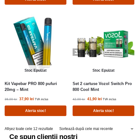
Stoc Epuizat
Stoc Epuizat
Kit Vapebar PRO 800 pufuri
Set 2 cartuse Vozol Switch Pro
20mg – Mint
800 Cool Mint
37,90
lei
41,90
lei
38,00
lei
42,00
lei
TVA inclus
TVA inclus
Alerta stoc!
Alerta stoc!
Afișez toate cele 12 rezultate
Ce spun clienții noștri