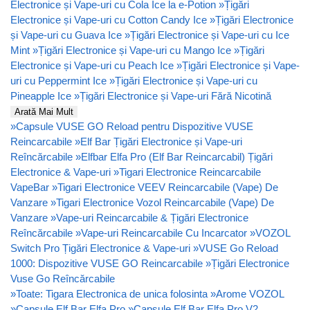
Electronice și Vape-uri cu Cola Ice la e-Potion
»
Țigări
Electronice și Vape-uri cu Cotton Candy Ice
»
Țigări Electronice
și Vape-uri cu Guava Ice
»
Țigări Electronice și Vape-uri cu Ice
Mint
»
Țigări Electronice și Vape-uri cu Mango Ice
»
Țigări
Electronice și Vape-uri cu Peach Ice
»
Țigări Electronice și Vape-
uri cu Peppermint Ice
»
Țigări Electronice și Vape-uri cu
Pineapple Ice
»
Țigări Electronice și Vape-uri Fără Nicotină
Arată Mai Mult
»
Capsule VUSE GO Reload pentru Dispozitive VUSE
Reincarcabile
»
Elf Bar Țigări Electronice și Vape-uri
Reîncărcabile
»
Elfbar Elfa Pro (Elf Bar Reincarcabil) Țigări
Electronice & Vape-uri
»
Tigari Electronice Reincarcabile
VapeBar
»
Tigari Electronice VEEV Reincarcabile (Vape) De
Vanzare
»
Tigari Electronice Vozol Reincarcabile (Vape) De
Vanzare
»
Vape-uri Reincarcabile & Țigări Electronice
Reîncărcabile
»
Vape-uri Reincarcabile Cu Incarcator
»
VOZOL
Switch Pro Țigări Electronice & Vape-uri
»
VUSE Go Reload
1000: Dispozitive VUSE GO Reincarcabile
»
Țigări Electronice
Vuse Go Reîncărcabile
»
Toate: Tigara Electronica de unica folosinta
»
Arome VOZOL
»
Capsule Elf Bar Elfa Pro
»
Capsule Elf Bar Elfa Pro V2