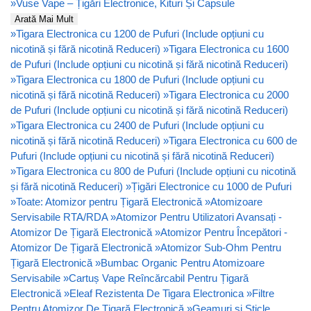
»
Vuse Vape – Țigări Electronice, Kituri Și Capsule
Arată Mai Mult
»
Tigara Electronica cu 1200 de Pufuri (Include opțiuni cu
nicotină și fără nicotină Reduceri)
»
Tigara Electronica cu 1600
de Pufuri (Include opțiuni cu nicotină și fără nicotină Reduceri)
»
Tigara Electronica cu 1800 de Pufuri (Include opțiuni cu
nicotină și fără nicotină Reduceri)
»
Tigara Electronica cu 2000
de Pufuri (Include opțiuni cu nicotină și fără nicotină Reduceri)
»
Tigara Electronica cu 2400 de Pufuri (Include opțiuni cu
nicotină și fără nicotină Reduceri)
»
Tigara Electronica cu 600 de
Pufuri (Include opțiuni cu nicotină și fără nicotină Reduceri)
»
Tigara Electronica cu 800 de Pufuri (Include opțiuni cu nicotină
și fără nicotină Reduceri)
»
Țigări Electronice cu 1000 de Pufuri
»
Toate: Atomizor pentru Țigară Electronică
»
Atomizoare
Servisabile RTA/RDA
»
Atomizor Pentru Utilizatori Avansați -
Atomizor De Țigară Electronică
»
Atomizor Pentru Începători -
Atomizor De Țigară Electronică
»
Atomizor Sub-Ohm Pentru
Țigară Electronică
»
Bumbac Organic Pentru Atomizoare
Servisabile
»
Cartuș Vape Reîncărcabil Pentru Țigară
Electronică
»
Eleaf Rezistenta De Tigara Electronica
»
Filtre
Pentru Atomizor De Țigară Electronică
»
Geamuri si Sticle