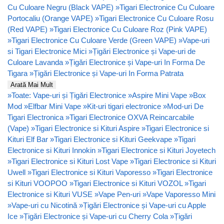
Cu Culoare Negru (Black VAPE)
»
Tigari Electronice Cu Culoare
Portocaliu (Orange VAPE)
»
Tigari Electronice Cu Culoare Rosu
(Red VAPE)
»
Tigari Electronice Cu Culoare Roz (Pink VAPE)
»
Tigari Electronice Cu Culoare Verde (Green VAPE)
»
Vape-uri
si Tigari Electronice Mici
»
Țigări Electronice și Vape-uri de
Culoare Lavanda
»
Țigări Electronice și Vape-uri In Forma De
Tigara
»
Țigări Electronice și Vape-uri In Forma Patrata
Arată Mai Mult
»
Toate: Vape-uri și Țigări Electronice
»
Aspire Mini Vape
»
Box
Mod
»
Elfbar Mini Vape
»
Kit-uri tigari electronice
»
Mod-uri De
Tigari Electronica
»
Tigari Electronice OXVA Reincarcabile
(Vape)
»
Tigari Electronice si Kituri Aspire
»
Tigari Electronice si
Kituri Elf Bar
»
Tigari Electronice si Kituri Geekvape
»
Tigari
Electronice si Kituri Innokin
»
Tigari Electronice si Kituri Joyetech
»
Tigari Electronice si Kituri Lost Vape
»
Tigari Electronice si Kituri
Uwell
»
Tigari Electronice si Kituri Vaporesso
»
Tigari Electronice
si Kituri VOOPOO
»
Tigari Electronice si Kituri VOZOL
»
Tigari
Electronice si Kituri VUSE
»
Vape Pen-uri
»
Vape Vaporesso Mini
»
Vape-uri cu Nicotină
»
Țigări Electronice și Vape-uri cu Apple
Ice
»
Țigări Electronice și Vape-uri cu Cherry Cola
»
Țigări