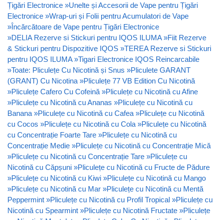
Țigări Electronice
»
Unelte și Accesorii de Vape pentru Țigări
Electronice
»
Wrap-uri și Folii pentru Acumulatori de Vape
»
Încărcătoare de Vape pentru Țigări Electronice
»
DELIA Rezerve si Stickuri pentru IQOS ILUMA
»
Fiit Rezerve
& Stickuri pentru Dispozitive IQOS
»
TEREA Rezerve si Stickuri
pentru IQOS ILUMA
»
Tigari Electronice IQOS Reincarcabile
»
Toate: Pliculețe Cu Nicotină și Snus
»
Pliculete GARANT
(GRANT) Cu Nicotina
»
Pliculețe 77 VB Edition Cu Nicotină
»
Pliculețe Cafero Cu Cofeină
»
Pliculețe cu Nicotină cu Afine
»
Pliculețe cu Nicotină cu Ananas
»
Pliculețe cu Nicotină cu
Banana
»
Pliculețe cu Nicotină cu Cafea
»
Pliculețe cu Nicotină
cu Cocos
»
Pliculețe cu Nicotină cu Cola
»
Pliculețe cu Nicotină
cu Concentrație Foarte Tare
»
Pliculețe cu Nicotină cu
Concentrație Medie
»
Pliculețe cu Nicotină cu Concentrație Mică
»
Pliculețe cu Nicotină cu Concentrație Tare
»
Pliculețe cu
Nicotină cu Căpșuni
»
Pliculețe cu Nicotină cu Fructe de Pădure
»
Pliculețe cu Nicotină cu Kiwi
»
Pliculețe cu Nicotină cu Mango
»
Pliculețe cu Nicotină cu Mar
»
Pliculețe cu Nicotină cu Mentă
Peppermint
»
Pliculețe cu Nicotină cu Profil Tropical
»
Pliculețe cu
Nicotină cu Spearmint
»
Pliculețe cu Nicotină Fructate
»
Pliculețe