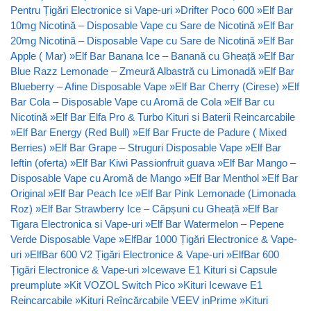
Pentru Țigări Electronice si Vape-uri
»
Drifter Poco 600
»
Elf Bar
10mg Nicotină – Disposable Vape cu Sare de Nicotină
»
Elf Bar
20mg Nicotină – Disposable Vape cu Sare de Nicotină
»
Elf Bar
Apple ( Mar)
»
Elf Bar Banana Ice – Banană cu Gheață
»
Elf Bar
Blue Razz Lemonade – Zmeură Albastră cu Limonadă
»
Elf Bar
Blueberry – Afine Disposable Vape
»
Elf Bar Cherry (Cirese)
»
Elf
Bar Cola – Disposable Vape cu Aromă de Cola
»
Elf Bar cu
Nicotină
»
Elf Bar Elfa Pro & Turbo Kituri si Baterii Reincarcabile
»
Elf Bar Energy (Red Bull)
»
Elf Bar Fructe de Padure ( Mixed
Berries)
»
Elf Bar Grape – Struguri Disposable Vape
»
Elf Bar
Ieftin (oferta)
»
Elf Bar Kiwi Passionfruit guava
»
Elf Bar Mango –
Disposable Vape cu Aromă de Mango
»
Elf Bar Menthol
»
Elf Bar
Original
»
Elf Bar Peach Ice
»
Elf Bar Pink Lemonade (Limonada
Roz)
»
Elf Bar Strawberry Ice – Căpșuni cu Gheață
»
Elf Bar
Tigara Electronica si Vape-uri
»
Elf Bar Watermelon – Pepene
Verde Disposable Vape
»
ElfBar 1000 Țigări Electronice & Vape-
uri
»
ElfBar 600 V2 Țigări Electronice & Vape-uri
»
ElfBar 600
Țigări Electronice & Vape-uri
»
Icewave E1 Kituri si Capsule
preumplute
»
Kit VOZOL Switch Pico
»
Kituri Icewave E1
Reincarcabile
»
Kituri Reîncărcabile VEEV inPrime
»
Kituri