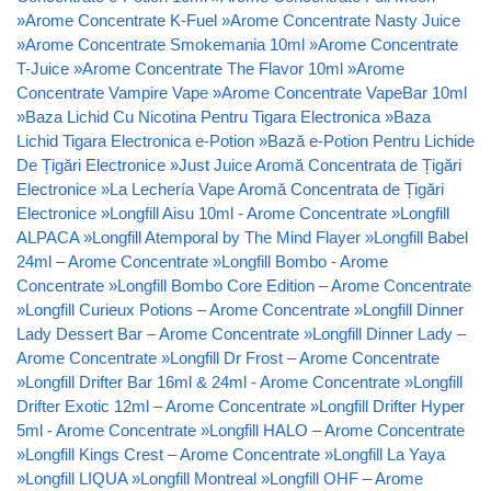
»
Arome Concentrate K-Fuel
»
Arome Concentrate Nasty Juice
»
Arome Concentrate Smokemania 10ml
»
Arome Concentrate
T-Juice
»
Arome Concentrate The Flavor 10ml
»
Arome
Concentrate Vampire Vape
»
Arome Concentrate VapeBar 10ml
»
Baza Lichid Cu Nicotina Pentru Tigara Electronica
»
Baza
Lichid Tigara Electronica e-Potion
»
Bază e-Potion Pentru Lichide
De Țigări Electronice
»
Just Juice Aromă Concentrata de Țigări
Electronice
»
La Lechería Vape Aromă Concentrata de Țigări
Electronice
»
Longfill Aisu 10ml - Arome Concentrate
»
Longfill
ALPACA
»
Longfill Atemporal by The Mind Flayer
»
Longfill Babel
24ml – Arome Concentrate
»
Longfill Bombo - Arome
Concentrate
»
Longfill Bombo Core Edition – Arome Concentrate
»
Longfill Curieux Potions – Arome Concentrate
»
Longfill Dinner
Lady Dessert Bar – Arome Concentrate
»
Longfill Dinner Lady –
Arome Concentrate
»
Longfill Dr Frost – Arome Concentrate
»
Longfill Drifter Bar 16ml & 24ml - Arome Concentrate
»
Longfill
Drifter Exotic 12ml – Arome Concentrate
»
Longfill Drifter Hyper
5ml - Arome Concentrate
»
Longfill HALO – Arome Concentrate
»
Longfill Kings Crest – Arome Concentrate
»
Longfill La Yaya
»
Longfill LIQUA
»
Longfill Montreal
»
Longfill OHF – Arome