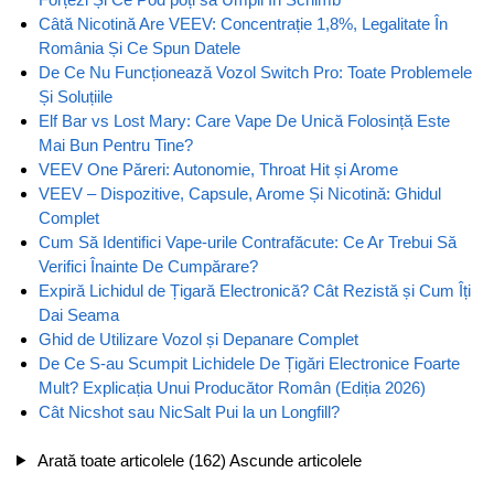
Câtă Nicotină Are VEEV: Concentrație 1,8%, Legalitate În
România Și Ce Spun Datele
De Ce Nu Funcționează Vozol Switch Pro: Toate Problemele
Și Soluțiile
Elf Bar vs Lost Mary: Care Vape De Unică Folosință Este
Mai Bun Pentru Tine?
VEEV One Păreri: Autonomie, Throat Hit și Arome
VEEV – Dispozitive, Capsule, Arome Și Nicotină: Ghidul
Complet
Cum Să Identifici Vape-urile Contrafăcute: Ce Ar Trebui Să
Verifici Înainte De Cumpărare?
Expiră Lichidul de Țigară Electronică? Cât Rezistă și Cum Îți
Dai Seama
Ghid de Utilizare Vozol și Depanare Complet
De Ce S-au Scumpit Lichidele De Țigări Electronice Foarte
Mult? Explicația Unui Producător Român (Ediția 2026)
Cât Nicshot sau NicSalt Pui la un Longfill?
Arată toate articolele (162)
Ascunde articolele