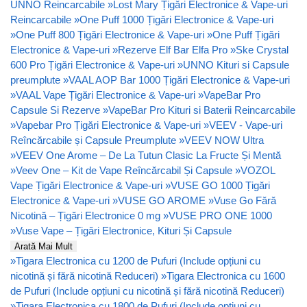
UNNO Reincarcabile
»
Lost Mary Țigări Electronice & Vape-uri
Reincarcabile
»
One Puff 1000 Țigări Electronice & Vape-uri
»
One Puff 800 Țigări Electronice & Vape-uri
»
One Puff Țigări
Electronice & Vape-uri
»
Rezerve Elf Bar Elfa Pro
»
Ske Crystal
600 Pro Țigări Electronice & Vape-uri
»
UNNO Kituri si Capsule
preumplute
»
VAAL AOP Bar 1000 Țigări Electronice & Vape-uri
»
VAAL Vape Țigări Electronice & Vape-uri
»
VapeBar Pro
Capsule Si Rezerve
»
VapeBar Pro Kituri si Baterii Reincarcabile
»
Vapebar Pro Țigări Electronice & Vape-uri
»
VEEV - Vape-uri
Reîncărcabile și Capsule Preumplute
»
VEEV NOW Ultra
»
VEEV One Arome – De La Tutun Clasic La Fructe Și Mentă
»
Veev One – Kit de Vape Reîncărcabil Și Capsule
»
VOZOL
Vape Țigări Electronice & Vape-uri
»
VUSE GO 1000 Țigări
Electronice & Vape-uri
»
VUSE GO AROME
»
Vuse Go Fără
Nicotină – Țigări Electronice 0 mg
»
VUSE PRO ONE 1000
»
Vuse Vape – Țigări Electronice, Kituri Și Capsule
Arată Mai Mult
»
Tigara Electronica cu 1200 de Pufuri (Include opțiuni cu
nicotină și fără nicotină Reduceri)
»
Tigara Electronica cu 1600
de Pufuri (Include opțiuni cu nicotină și fără nicotină Reduceri)
»
Tigara Electronica cu 1800 de Pufuri (Include opțiuni cu