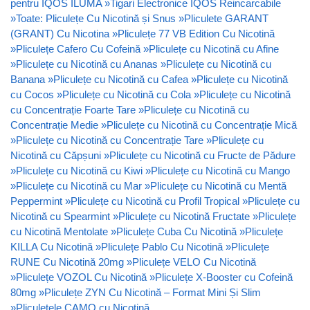
pentru IQOS ILUMA
»
Tigari Electronice IQOS Reincarcabile
»
Toate: Pliculețe Cu Nicotină și Snus
»
Pliculete GARANT
(GRANT) Cu Nicotina
»
Pliculețe 77 VB Edition Cu Nicotină
»
Pliculețe Cafero Cu Cofeină
»
Pliculețe cu Nicotină cu Afine
»
Pliculețe cu Nicotină cu Ananas
»
Pliculețe cu Nicotină cu
Banana
»
Pliculețe cu Nicotină cu Cafea
»
Pliculețe cu Nicotină
cu Cocos
»
Pliculețe cu Nicotină cu Cola
»
Pliculețe cu Nicotină
cu Concentrație Foarte Tare
»
Pliculețe cu Nicotină cu
Concentrație Medie
»
Pliculețe cu Nicotină cu Concentrație Mică
»
Pliculețe cu Nicotină cu Concentrație Tare
»
Pliculețe cu
Nicotină cu Căpșuni
»
Pliculețe cu Nicotină cu Fructe de Pădure
»
Pliculețe cu Nicotină cu Kiwi
»
Pliculețe cu Nicotină cu Mango
»
Pliculețe cu Nicotină cu Mar
»
Pliculețe cu Nicotină cu Mentă
Peppermint
»
Pliculețe cu Nicotină cu Profil Tropical
»
Pliculețe cu
Nicotină cu Spearmint
»
Pliculețe cu Nicotină Fructate
»
Pliculețe
cu Nicotină Mentolate
»
Pliculețe Cuba Cu Nicotină
»
Pliculețe
KILLA Cu Nicotină
»
Pliculețe Pablo Cu Nicotină
»
Pliculețe
RUNE Cu Nicotină 20mg
»
Pliculețe VELO Cu Nicotină
»
Pliculețe VOZOL Cu Nicotină
»
Pliculețe X-Booster cu Cofeină
80mg
»
Pliculețe ZYN Cu Nicotină – Format Mini Și Slim
»
Pliculețele CAMO cu Nicotină