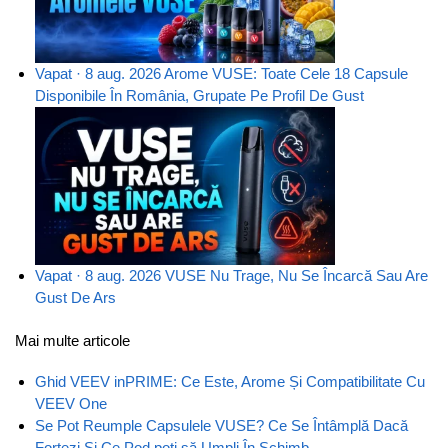
Vapat · 8 aug. 2026
Arome VUSE: Toate Cele 18 Capsule
Disponibile În România, Grupate Pe Profil De Gust
Vapat · 8 aug. 2026
VUSE Nu Trage, Nu Se Încarcă Sau Are
Gust De Ars
Mai multe articole
Ghid VEEV inPRIME: Ce Este, Arome Și Compatibilitate Cu
VEEV One
Se Pot Reumple Capsulele VUSE? Ce Se Întâmplă Dacă
Forțezi Și Ce Pod poți să Umpli În Schimb