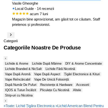
Vasile Gheorghe
Local Guide
· 14 recenzii
acum 7 luni
Magazin bine aprovizionat, am găsit tot ce căutam. Staff
prietenos și profesionist.
Categorii
Categoriile Noastre De Produse
‹
Lichide & Arome
Lichide După Mărime
DIY & Arome Concentrate
Lichide Branded & NicSalt
Lichide Fără Nicotină
Vape După Aromă
Vape După Aspect
Țigări Electronice & Kituri
Vape Reîncărcabil
Vape De Unică Folosință
După Număr De Pufuri
Rezistențe & Hardware
Accesorii
IQOS & Tutun Încălzit
Pliculețe Cu Nicotină
Altele
Strip-uri cu Nicotina
›
»
Toate: Lichid Țigăra Electronica
»
Lichid American Blend Pentru