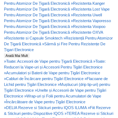
Pentru Atomizor De Țigară Electronică
»
Rezistenta Kanger
Pentru Atomizor De Țigară Electronică
»
Rezistenta Lost Vape
Pentru Atomizor De Țigară Electronică
»
Rezistenta Uwell
Pentru Atomizor De Țigară Electronică
»
Rezistenta Vaporesso
Pentru Atomizor De Țigară Electronică
»
Rezistenta Voopoo
Pentru Atomizor De Țigară Electronică
»
Rezistente OXVA
»
Rezistente si Capsule Smoktech
»
Rezistență Pentru Atomizor
De Țigară Electronică
»
Sârmă și Fire Pentru Rezistențe De
Țigari Electronice
Arată Mai Mult
»
Toate: Accesorii de Vape pentru Țigară Electronică
»
Toate:
Reduceri la Vape-uri și Accesorii Pentru Tigări Electronice
»
Acumulatori și Baterii de Vape pentru Țigări Electronice
»
Cabluri de Încărcare pentru Țigări Electronice
»
Flacoane de
Lichid pentru Țigări Electronice
»
Muștiucuri (drip tip-uri) pentru
Țigări Electronice
»
Unelte și Accesorii de Vape pentru Țigări
Electronice
»
Wrap-uri și Folii pentru Acumulatori de Vape
»
Încărcătoare de Vape pentru Țigări Electronice
»
DELIA Rezerve si Stickuri pentru IQOS ILUMA
»
Fiit Rezerve
& Stickuri pentru Dispozitive IQOS
»
TEREA Rezerve si Stickuri