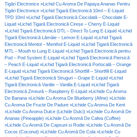
Țigări Electronice
»
Lichid Cu Aroma De Papaya Ananas Pentru
Țigări Electronice
»
Lichid Țigară Electronică 10ml – E-Liquid
TPD 10ml
»
Lichid Țigară Electronică Ciocolată – Chocolate E-
Liquid
»
Lichid Țigară Electronică Cireșe – Cherry E-Liquid
»
Lichid Țigară Electronică DTL – Direct To Lung E-Liquid
»
Lichid
Țigară Electronică Lămâie – Lemon E-Liquid
»
Lichid Țigară
Electronică Mentol – Menthol E-Liquid
»
Lichid Țigară Electronică
MTL – Mouth to Lung E-Liquid
»
Lichid Țigară Electronică pentru
Pod – Pod System E-Liquid
»
Lichid Țigară Electronică Piersică
– Peach E-Liquid
»
Lichid Țigară Electronică Portocală – Orange
E-Liquid
»
Lichid Țigară Electronică Shortfill – Shortfill E-Liquid
»
Lichid Țigară Electronică Struguri – Grape E-Liquid
»
Lichid
Țigară Electronică Vanilie – Vanilla E-Liquid
»
Lichid Țigară
Electronică Zmeură – Raspberry E-Liquid
»
Lichide Cu Aroma
De Banana
»
Lichide Cu Aroma De Blueberry (Afine)
»
Lichide
Cu Aroma De Fructe De Padure
»
Lichide Cu Aroma De Kent
»
Lichide Cu Aroma Dulce (Lichide Dulci)
»
Lichide Cu Aromă De
Ananas (Pineapple)
»
Lichide Cu Aromă De Cafea (Coffee)
»
Lichide Cu Aromă De Capsuni si Rodie
»
Lichide Cu Aromă De
Cocos (Coconut)
»
Lichide Cu Aromă De Cola
»
Lichide Cu