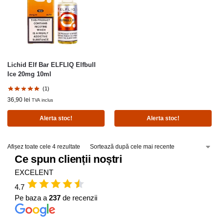
Lichid Elf Bar ELFLIQ Elfbull
Ice 20mg 10ml
(1)
36,90
lei
TVA inclus
Alerta stoc!
Alerta stoc!
Afișez toate cele 4 rezultate
Ce spun clienții noștri
EXCELENT
4.7
Pe baza a
237
de recenzii