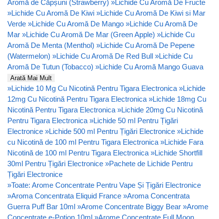
Aromă de Căpșuni (Strawberry)
»
Lichide Cu Aromă De Fructe
»
Lichide Cu Aromă De Kiwi
»
Lichide Cu Aromă De Kiwi si Mar
Verde
»
Lichide Cu Aromă De Mango
»
Lichide Cu Aromă De
Mar
»
Lichide Cu Aromă De Mar (Green Apple)
»
Lichide Cu
Aromă De Menta (Menthol)
»
Lichide Cu Aromă De Pepene
(Watermelon)
»
Lichide Cu Aromă De Red Bull
»
Lichide Cu
Aromă De Tutun (Tobacco)
»
Lichide Cu Aromă Mango Guava
Arată Mai Mult
»
Lichide 10 Mg Cu Nicotină Pentru Tigara Electronica
»
Lichide
12mg Cu Nicotină Pentru Tigara Electronica
»
Lichide 18mg Cu
Nicotină Pentru Tigara Electronica
»
Lichide 20mg Cu Nicotină
Pentru Tigara Electronica
»
Lichide 50 ml Pentru Țigări
Electronice
»
Lichide 500 ml Pentru Țigări Electronice
»
Lichide
cu Nicotină de 100 ml Pentru Tigara Electronica
»
Lichide Fara
Nicotină de 100 ml Pentru Tigara Electronica
»
Lichide Shortfill
30ml Pentru Țigări Electronice
»
Pachete de Lichide Pentru
Țigări Electronice
»
Toate: Arome Concentrate Pentru Vape Și Țigări Electronice
»
Aroma Concentrata Eliquid France
»
Aroma Concentrata
Guerra Puff Bar 10ml
»
Arome Concentrate Biggy Bear
»
Arome
Concentrate e-Potion 10ml
»
Arome Concentrate Full Moon