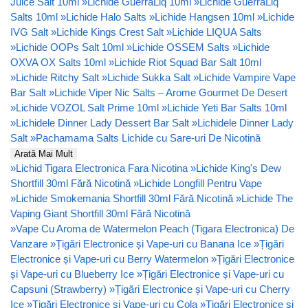
Juice Salt 10ml
»
Lichide GuerraLiq 10ml
»
Lichide GuerraLiq
Salts 10ml
»
Lichide Halo Salts
»
Lichide Hangsen 10ml
»
Lichide
IVG Salt
»
Lichide Kings Crest Salt
»
Lichide LIQUA Salts
»
Lichide OOPs Salt 10ml
»
Lichide OSSEM Salts
»
Lichide
OXVA OX Salts 10ml
»
Lichide Riot Squad Bar Salt 10ml
»
Lichide Ritchy Salt
»
Lichide Sukka Salt
»
Lichide Vampire Vape
Bar Salt
»
Lichide Viper Nic Salts – Arome Gourmet De Desert
»
Lichide VOZOL Salt Prime 10ml
»
Lichide Yeti Bar Salts 10ml
»
Lichidele Dinner Lady Dessert Bar Salt
»
Lichidele Dinner Lady
Salt
»
Pachamama Salts Lichide cu Sare-uri De Nicotină
Arată Mai Mult
»
Lichid Tigara Electronica Fara Nicotina
»
Lichide King's Dew
Shortfill 30ml Fără Nicotină
»
Lichide Longfill Pentru Vape
»
Lichide Smokemania Shortfill 30ml Fără Nicotină
»
Lichide The
Vaping Giant Shortfill 30ml Fără Nicotină
»
Vape Cu Aroma de Watermelon Peach (Tigara Electronica) De
Vanzare
»
Țigări Electronice și Vape-uri cu Banana Ice
»
Țigări
Electronice și Vape-uri cu Berry Watermelon
»
Țigări Electronice
și Vape-uri cu Blueberry Ice
»
Țigări Electronice și Vape-uri cu
Capsuni (Strawberry)
»
Țigări Electronice și Vape-uri cu Cherry
Ice
»
Țigări Electronice și Vape-uri cu Cola
»
Țigări Electronice și