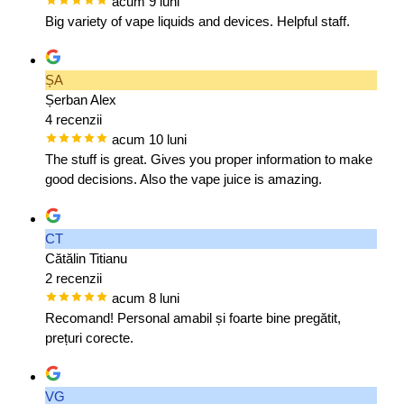
acum 9 luni
Big variety of vape liquids and devices. Helpful staff.
ȘA
Șerban Alex
4 recenzii
acum 10 luni
The stuff is great. Gives you proper information to make
good decisions. Also the vape juice is amazing.
CT
Cătălin Titianu
2 recenzii
acum 8 luni
Recomand! Personal amabil și foarte bine pregătit,
prețuri corecte.
VG