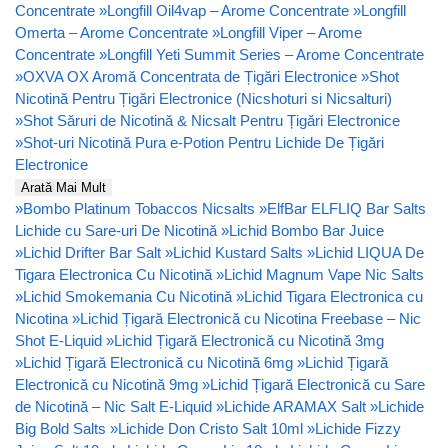
Concentrate
»
Longfill Oil4vap – Arome Concentrate
»
Longfill
Omerta – Arome Concentrate
»
Longfill Viper – Arome
Concentrate
»
Longfill Yeti Summit Series – Arome Concentrate
»
OXVA OX Aromă Concentrata de Țigări Electronice
»
Shot
Nicotină Pentru Țigări Electronice (Nicshoturi si Nicsalturi)
»
Shot Săruri de Nicotină & Nicsalt Pentru Țigări Electronice
»
Shot-uri Nicotină Pura e-Potion Pentru Lichide De Țigări
Electronice
Arată Mai Mult
»
Bombo Platinum Tobaccos Nicsalts
»
ElfBar ELFLIQ Bar Salts
Lichide cu Sare-uri De Nicotină
»
Lichid Bombo Bar Juice
»
Lichid Drifter Bar Salt
»
Lichid Kustard Salts
»
Lichid LIQUA De
Tigara Electronica Cu Nicotină
»
Lichid Magnum Vape Nic Salts
»
Lichid Smokemania Cu Nicotină
»
Lichid Tigara Electronica cu
Nicotina
»
Lichid Țigară Electronică cu Nicotina Freebase – Nic
Shot E-Liquid
»
Lichid Țigară Electronică cu Nicotină 3mg
»
Lichid Țigară Electronică cu Nicotină 6mg
»
Lichid Țigară
Electronică cu Nicotină 9mg
»
Lichid Țigară Electronică cu Sare
de Nicotină – Nic Salt E-Liquid
»
Lichide ARAMAX Salt
»
Lichide
Big Bold Salts
»
Lichide Don Cristo Salt 10ml
»
Lichide Fizzy