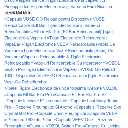
uri cu Peppermint Ice
»
Țigări Electronice și Vape-uri cu
Pineapple Ice
»
Țigări Electronice și Vape-uri Fără Nicotină
Arată Mai Mult
»
Capsule VUSE GO Reload pentru Dispozitive VUSE
Reincarcabile
»
Elf Bar Țigări Electronice și Vape-uri
Reîncărcabile
»
Elfbar Elfa Pro (Elf Bar Reincarcabil) Țigări
Electronice & Vape-uri
»
Tigari Electronice Reincarcabile
VapeBar
»
Tigari Electronice VEEV Reincarcabile (Vape) De
Vanzare
»
Tigari Electronice Vozol Reincarcabile (Vape) De
Vanzare
»
Vape-uri Reincarcabile & Țigări Electronice
Reîncărcabile
»
Vape-uri Reincarcabile Cu Incarcator
»
VOZOL
Switch Pro Țigări Electronice & Vape-uri
»
VUSE Go Reload
1000: Dispozitive VUSE GO Reincarcabile
»
Țigări Electronice
Vuse Go Reîncărcabile
»
Toate: Tigara Electronica de unica folosinta
»
Arome VOZOL
»
Capsule Elf Bar Elfa Pro
»
Capsule Elf Bar Elfa Pro V2
»
Capsule Icewave E1 preumplute
»
Capsule Lost Mary Tappo
Pro – Rezerve Preumplute Și Arome
»
Capsule si Rezerve Ske
Crystal 600 Pro
»
Capsule Unno Preumplute
»
Capsule VEEV
inPrime cu 1400 de Pufuri
»
Capsule VEEV One – Rezerve
Preumplute
»
Capsule VOZOL Switch Pro
»
Cartușe Cu Lichide