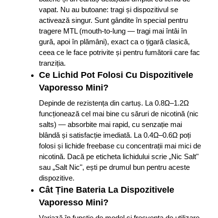
vapat. Nu au butoane: tragi și dispozitivul se
activează singur. Sunt gândite în special pentru
tragere MTL (mouth-to-lung — tragi mai întâi în
gură, apoi în plămâni), exact ca o țigară clasică,
ceea ce le face potrivite și pentru fumătorii care fac
tranziția.
Ce Lichid Pot Folosi Cu Dispozitivele
Vaporesso Mini?
Depinde de rezistența din cartuș. La 0.8Ω–1.2Ω
funcționează cel mai bine cu săruri de nicotină (nic
salts) — absorbite mai rapid, cu senzație mai
blândă și satisfacție imediată. La 0.4Ω–0.6Ω poți
folosi și lichide freebase cu concentrații mai mici de
nicotină. Dacă pe eticheta lichidului scrie „Nic Salt"
sau „Salt Nic", ești pe drumul bun pentru aceste
dispozitive.
Cât Ține Bateria La Dispozitivele
Vaporesso Mini?
Variază în funcție de model și frecvența de utilizare.