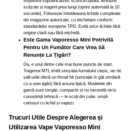
împotriva supraîncălzirii, scurtcircuitului, tensiunii
scăzute și tragerii prea lungi (oprire automată la 10
secunde). Folosește întotdeauna lichide cumpărate
din magazine autorizate, cu etichetare conform
standardelor europene TPD. Evită orice lichide fără
origine clară sau fără etichetă.
Este Gama Vaporesso Mini Potrivită
Pentru Un Fumător Care Vrea Să
Renunțe La Țigări?
Da, e unul dintre cele mai bune puncte de start.
Tragerea MTL imită senzația fumatului clasic, iar nic
salt-urile oferă un throat hit (senzație în gât similară
cu a unei țigări) fără arsura tipică. Modelele din
gamă sunt simple, compacte și nu necesită nicio
cunoștință tehnică — le scoți din cutie, umpli
cartușul cu lichid și vapezi.
Trucuri Utile Despre Alegerea și
Utilizarea Vape Vaporesso Mini