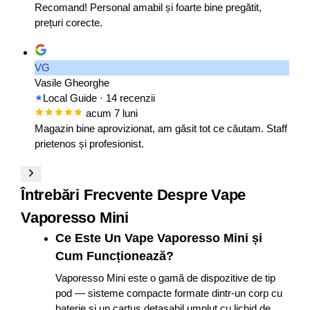
Recomand! Personal amabil și foarte bine pregătit,
prețuri corecte.
VG
Vasile Gheorghe
Local Guide
· 14 recenzii
acum 7 luni
Magazin bine aprovizionat, am găsit tot ce căutam. Staff
prietenos și profesionist.
Întrebări Frecvente Despre Vape
Vaporesso Mini
Ce Este Un Vape Vaporesso Mini și
Cum Funcționează?
Vaporesso Mini este o gamă de dispozitive de tip
pod — sisteme compacte formate dintr-un corp cu
baterie și un cartuș detașabil umplut cu lichid de