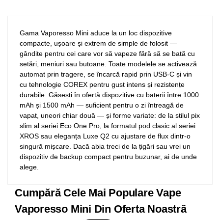
Gama Vaporesso Mini aduce la un loc dispozitive
compacte, ușoare și extrem de simple de folosit —
gândite pentru cei care vor să vapeze fără să se bată cu
setări, meniuri sau butoane. Toate modelele se activează
automat prin tragere, se încarcă rapid prin USB-C și vin
cu tehnologie COREX pentru gust intens și rezistențe
durabile. Găsești în ofertă dispozitive cu baterii între 1000
mAh și 1500 mAh — suficient pentru o zi întreagă de
vapat, uneori chiar două — și forme variate: de la stilul pix
slim al seriei Eco One Pro, la formatul pod clasic al seriei
XROS sau eleganța Luxe Q2 cu ajustare de flux dintr-o
singură mișcare. Dacă abia treci de la țigări sau vrei un
dispozitiv de backup compact pentru buzunar, ai de unde
alege.
Cumpără Cele Mai Populare Vape
Vaporesso Mini Din Oferta Noastră