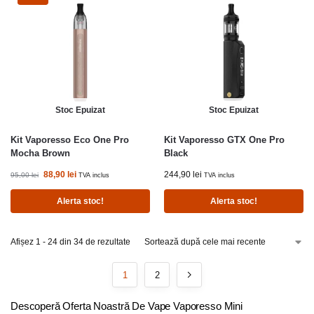
Stoc Epuizat
Stoc Epuizat
Kit Vaporesso Eco One Pro
Kit Vaporesso GTX One Pro
Mocha Brown
Black
88,90
lei
244,90
lei
95,00
lei
TVA inclus
TVA inclus
Alerta stoc!
Alerta stoc!
Afișez 1 - 24 din 34 de rezultate
1
2
Descoperă Oferta Noastră De Vape Vaporesso Mini