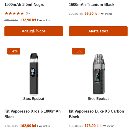
1500mAh 3.5ml Negru
1600mAh Titanium Black
(4)
99,90
lei
100,00
lei
TVA inclus
132,90
lei
135,00
lei
TVA inclus
Adaugă în coș
Alerta stoc!
-4%
−4%
-6%
−6%
Stoc Epuizat
Stoc Epuizat
Kit Vaporesso Xros 6 1800mAh
kit Vaporesso Luxe X3 Carbon
Black
Black
162,90
lei
178,90
lei
170,00
lei
190,00
lei
TVA inclus
TVA inclus