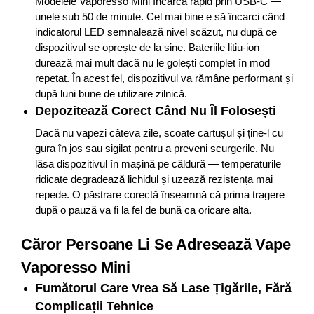
Modelele Vaporesso Mini încarcă rapid prin USB-C —
unele sub 50 de minute. Cel mai bine e să încarci când
indicatorul LED semnalează nivel scăzut, nu după ce
dispozitivul se oprește de la sine. Bateriile litiu-ion
durează mai mult dacă nu le golești complet în mod
repetat. În acest fel, dispozitivul va rămâne performant și
după luni bune de utilizare zilnică.
Depozitează Corect Când Nu Îl Folosești
Dacă nu vapezi câteva zile, scoate cartușul și ține-l cu
gura în jos sau sigilat pentru a preveni scurgerile. Nu
lăsa dispozitivul în mașină pe căldură — temperaturile
ridicate degradează lichidul și uzează rezistența mai
repede. O păstrare corectă înseamnă că prima tragere
după o pauză va fi la fel de bună ca oricare alta.
Căror Persoane Li Se Adresează Vape
Vaporesso Mini
Fumătorul Care Vrea Să Lase Țigările, Fără
Complicații Tehnice