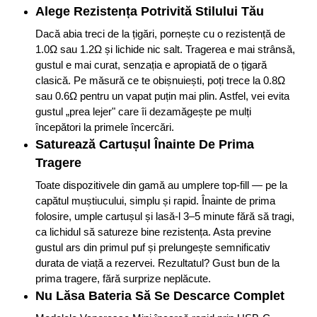
Alege Rezistența Potrivită Stilului Tău
Dacă abia treci de la țigări, pornește cu o rezistență de
1.0Ω sau 1.2Ω și lichide nic salt. Tragerea e mai strânsă,
gustul e mai curat, senzația e apropiată de o țigară
clasică. Pe măsură ce te obișnuiești, poți trece la 0.8Ω
sau 0.6Ω pentru un vapat puțin mai plin. Astfel, vei evita
gustul „prea lejer" care îi dezamăgește pe mulți
începători la primele încercări.
Saturează Cartușul Înainte De Prima
Tragere
Toate dispozitivele din gamă au umplere top-fill — pe la
capătul muștiucului, simplu și rapid. Înainte de prima
folosire, umple cartușul și lasă-l 3–5 minute fără să tragi,
ca lichidul să satureze bine rezistența. Asta previne
gustul ars din primul puf și prelungește semnificativ
durata de viață a rezervei. Rezultatul? Gust bun de la
prima tragere, fără surprize neplăcute.
Nu Lăsa Bateria Să Se Descarce Complet