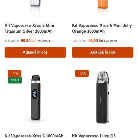
Kit Vaporesso Xros 6 Mini
Kit Vaporesso Xros 6 Mini Jelly
Titanium Silver 1600mAh
Orange 1600mAh
99,90
lei
99,90
lei
100,00
lei
100,00
lei
TVA inclus
TVA inclus
Adaugă în coș
Adaugă în coș
-4%
−4%
-3%
−3%
NOU
Kit Vaporesso Xros 6 1800mAh
Kit Vaporesso Luxe Q3