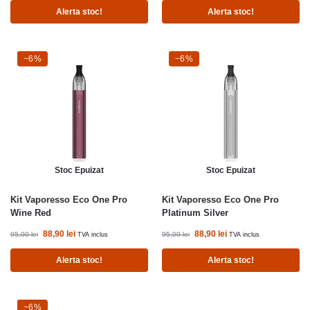
Alerta stoc!
Alerta stoc!
-6%
−6%
-6%
−6%
Stoc Epuizat
Stoc Epuizat
Kit Vaporesso Eco One Pro
Kit Vaporesso Eco One Pro
Wine Red
Platinum Silver
88,90
lei
88,90
lei
95,00
lei
95,00
lei
TVA inclus
TVA inclus
Alerta stoc!
Alerta stoc!
-6%
−6%