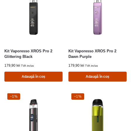
Kit Vaporesso XROS Pro 2
Kit Vaporesso XROS Pro 2
Glittering Black
Dawn Purple
179,90
lei
179,90
lei
TVA inclus
TVA inclus
Adaugă în coș
Adaugă în coș
-1%
−1%
-1%
−1%