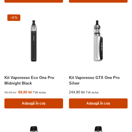
-6%
−6%
Kit Vaporesso Eco One Pro
Kit Vaporesso GTX One Pro
Midnight Black
Silver
88,90
lei
244,90
lei
95,00
lei
TVA inclus
TVA inclus
Adaugă în coș
Adaugă în coș