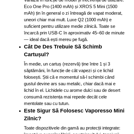
Eco One Pro (1400 mAh) și XROS 5 Mini (1500
mAh) țin în general o zi întreagă de vapat moderat,
uneori chiar mai mult. Luxe Q2 (1000 mAh) e
suficient pentru utilizare medie zilnică. Toate se
încarcă prin USB-C în aproximativ 45–60 de minute
— ideal dacă ești mereu pe fugă.
Cât De Des Trebuie Să Schimb
Cartușul?
În medie, un cartuș (rezervă) ține între 1 și 3
săptămâni, în funcție de cât vapezi și ce lichid
folosești. Știi că e momentul să-l schimbi când
gustul devine ars sau metalic, chiar dacă mai e
lichid în el. Lichidele cu arome dulci sau de desert
consumă rezistența mai repede decât cele
mentolate sau cu tutun.
Este Sigur Să Folosesc Vaporesso Mini
Zilnic?
Toate dispozitivele din gamă au protecții integrate: