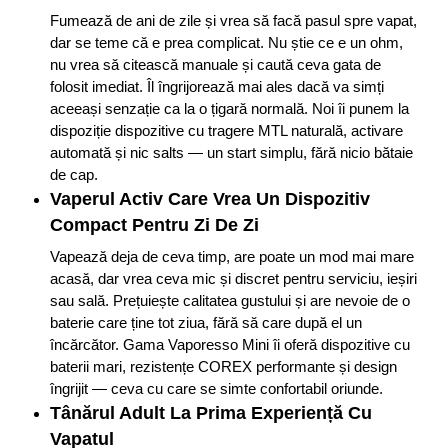
Fumează de ani de zile și vrea să facă pasul spre vapat,
dar se teme că e prea complicat. Nu știe ce e un ohm,
nu vrea să citească manuale și caută ceva gata de
folosit imediat. Îl îngrijorează mai ales dacă va simți
aceeași senzație ca la o țigară normală. Noi îi punem la
dispoziție dispozitive cu tragere MTL naturală, activare
automată și nic salts — un start simplu, fără nicio bătaie
de cap.
Vaperul Activ Care Vrea Un Dispozitiv
Compact Pentru Zi De Zi
Vapează deja de ceva timp, are poate un mod mai mare
acasă, dar vrea ceva mic și discret pentru serviciu, ieșiri
sau sală. Prețuiește calitatea gustului și are nevoie de o
baterie care ține tot ziua, fără să care după el un
încărcător. Gama Vaporesso Mini îi oferă dispozitive cu
baterii mari, rezistențe COREX performante și design
îngrijit — ceva cu care se simte confortabil oriunde.
Tânărul Adult La Prima Experiență Cu
Vapatul