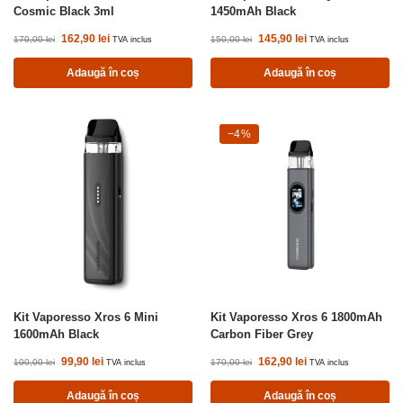
Cosmic Black 3ml
1450mAh Black
162,90
lei
145,90
lei
170,00
lei
150,00
lei
TVA inclus
TVA inclus
Adaugă în coș
Adaugă în coș
-4%
−4%
Kit Vaporesso Xros 6 Mini
Kit Vaporesso Xros 6 1800mAh
1600mAh Black
Carbon Fiber Grey
99,90
lei
162,90
lei
100,00
lei
170,00
lei
TVA inclus
TVA inclus
Adaugă în coș
Adaugă în coș