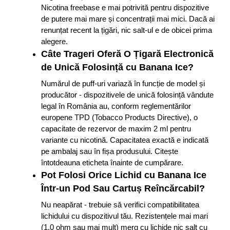
Nicotina freebase e mai potrivită pentru dispozitive
de putere mai mare și concentrații mai mici. Dacă ai
renunțat recent la țigări, nic salt-ul e de obicei prima
alegere.
Câte Trageri Oferă O Țigară Electronică
de Unică Folosință cu Banana Ice?
Numărul de puff-uri variază în funcție de model și
producător - dispozitivele de unică folosință vândute
legal în România au, conform reglementărilor
europene TPD (Tobacco Products Directive), o
capacitate de rezervor de maxim 2 ml pentru
variante cu nicotină. Capacitatea exactă e indicată
pe ambalaj sau în fișa produsului. Citește
întotdeauna eticheta înainte de cumpărare.
Pot Folosi Orice Lichid cu Banana Ice
Într-un Pod Sau Cartuș Reîncărcabil?
Nu neapărat - trebuie să verifici compatibilitatea
lichidului cu dispozitivul tău. Rezistențele mai mari
(1.0 ohm sau mai mult) merg cu lichide nic salt cu