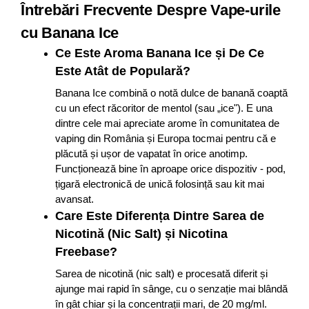
Întrebări Frecvente Despre Vape-urile
cu Banana Ice
Ce Este Aroma Banana Ice și De Ce
Este Atât de Populară?
Banana Ice combină o notă dulce de banană coaptă
cu un efect răcoritor de mentol (sau „ice"). E una
dintre cele mai apreciate arome în comunitatea de
vaping din România și Europa tocmai pentru că e
plăcută și ușor de vapatat în orice anotimp.
Funcționează bine în aproape orice dispozitiv - pod,
țigară electronică de unică folosință sau kit mai
avansat.
Care Este Diferența Dintre Sarea de
Nicotină (Nic Salt) și Nicotina
Freebase?
Sarea de nicotină (nic salt) e procesată diferit și
ajunge mai rapid în sânge, cu o senzație mai blândă
în gât chiar și la concentrații mari, de 20 mg/ml.