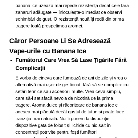
banana ice uzează mai repede rezistența decât cele fără
zaharuri adăugate — înlocuiește-o imediat ce observi
schimbări de gust. O rezistență nouă îți redă din prima
tragere toată prospețimea aromei.
Căror Persoane Li Se Adresează
Vape-urile cu Banana Ice
Fumătorul Care Vrea Să Lase Țigările Fără
Complicații
E vorba de cineva care fumează de ani de zile și vrea o
alternativă mai ușor de gestionat, fără să se complice cu
setări tehnice sau accesorii multe. Vrea ceva simplu,
care să-i satisfacă nevoia de nicotină de la prima
tragere. Aroma dulce și răcoritoare de banana ice e
adesea mai plăcută decât gustul de tutun și poate face
tranziția mai naturală. Noi îi punem la dispoziție
dispozitive gata de folosit și lichide cu nic salt în
concentrații potrivite pentru foști fumători.