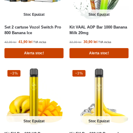
Stoc Epuizat
Stoc Epuizat
Set 2 cartuse Vozol Switch Pro
Kit VAAL AOP Bar 1000 Banana
800 Banana Ice
Milk 20mg
41,90
lei
30,90
lei
42,00
lei
32,00
lei
TVA inclus
TVA inclus
Alerta stoc!
Alerta stoc!
-3%
−3%
-3%
−3%
Stoc Epuizat
Stoc Epuizat