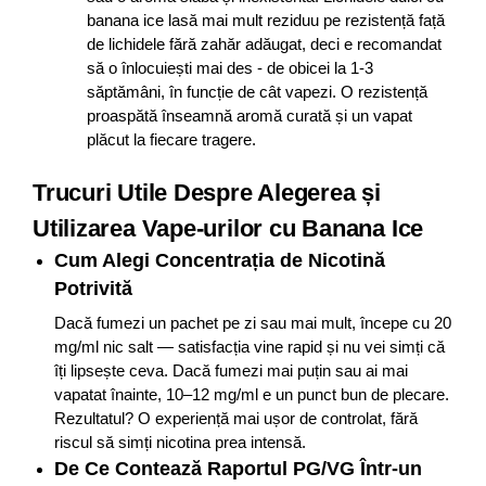
banana ice lasă mai mult reziduu pe rezistență față
de lichidele fără zahăr adăugat, deci e recomandat
să o înlocuiești mai des - de obicei la 1-3
săptămâni, în funcție de cât vapezi. O rezistență
proaspătă înseamnă aromă curată și un vapat
plăcut la fiecare tragere.
Trucuri Utile Despre Alegerea și
Utilizarea Vape-urilor cu Banana Ice
Cum Alegi Concentrația de Nicotină
Potrivită
Dacă fumezi un pachet pe zi sau mai mult, începe cu 20
mg/ml nic salt — satisfacția vine rapid și nu vei simți că
îți lipsește ceva. Dacă fumezi mai puțin sau ai mai
vapatat înainte, 10–12 mg/ml e un punct bun de plecare.
Rezultatul? O experiență mai ușor de controlat, fără
riscul să simți nicotina prea intensă.
De Ce Contează Raportul PG/VG Într-un