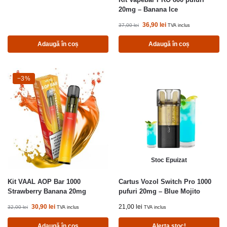
20mg – Banana Ice
36,90
lei
37,00
lei
TVA inclus
Adaugă în coș
Adaugă în coș
-3%
−3%
Stoc Epuizat
Kit VAAL AOP Bar 1000
Cartus Vozol Switch Pro 1000
Strawberry Banana 20mg
pufuri 20mg – Blue Mojito
30,90
lei
21,00
lei
32,00
lei
TVA inclus
TVA inclus
Adaugă în coș
Alerta stoc!