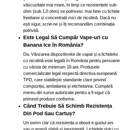
vâscozitate mai mare, în timp ce rezistențele sub-
ohm (sub 1.0 ohm) se potrivesc mai bine cu lichide
freebase și concentrații mici de nicotină. Dacă nu
ești sigur, scrie-ne și îți recomandăm combinația
potrivită.
Este Legal Să Cumpăr Vape-uri cu
Banana Ice în România?
Da. Vânzarea dispozitivelor de vapat și a lichidelor
cu nicotină este legală în România pentru persoane
cu vârsta de minimum 18 ani. Produsele
comercializate legal respectă directiva europeană
TPD, care stabilește standarde clare privind
compoziția, ambalarea și etichetarea. Cumpără
mereu din surse autorizate pentru a fi sigur că
primești produse conforme.
Când Trebuie Să Schimb Rezistența
Din Pod Sau Cartuș?
Un semn clar că rezistența a obosit e gustul ars
sau o aromă slabă și inexistentă. Lichidele dulci cu