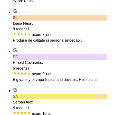
livrare rapidă.
IN
Ioana Negru
8 recenzii
acum 7 luni
Produse de calitate și personal impecabil.
EC
Ernest Covașniuc
6 recenzii
acum 9 luni
Big variety of vape liquids and devices. Helpful staff.
ȘA
Șerban Alex
4 recenzii
acum 10 luni