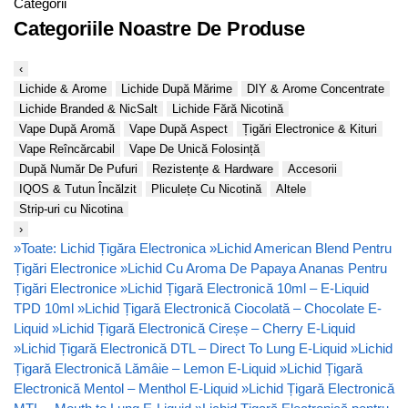
Categorii
Categoriile Noastre De Produse
‹
Lichide & Arome
Lichide După Mărime
DIY & Arome Concentrate
Lichide Branded & NicSalt
Lichide Fără Nicotină
Vape După Aromă
Vape După Aspect
Țigări Electronice & Kituri
Vape Reîncărcabil
Vape De Unică Folosință
După Număr De Pufuri
Rezistențe & Hardware
Accesorii
IQOS & Tutun Încălzit
Pliculețe Cu Nicotină
Altele
Strip-uri cu Nicotina
›
»
Toate: Lichid Țigăra Electronica
»
Lichid American Blend Pentru
Țigări Electronice
»
Lichid Cu Aroma De Papaya Ananas Pentru
Țigări Electronice
»
Lichid Țigară Electronică 10ml – E-Liquid
TPD 10ml
»
Lichid Țigară Electronică Ciocolată – Chocolate E-
Liquid
»
Lichid Țigară Electronică Cireșe – Cherry E-Liquid
»
Lichid Țigară Electronică DTL – Direct To Lung E-Liquid
»
Lichid
Țigară Electronică Lămâie – Lemon E-Liquid
»
Lichid Țigară
Electronică Mentol – Menthol E-Liquid
»
Lichid Țigară Electronică