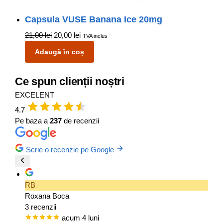
Capsula VUSE Banana Ice 20mg
21,00
lei
20,00
lei
TVA inclus
Adaugă în coș
Ce spun clienții noștri
EXCELENT
4.7
Pe baza a
237
de recenzii
Scrie o recenzie pe Google
RB
Roxana Boca
3 recenzii
acum 4 luni