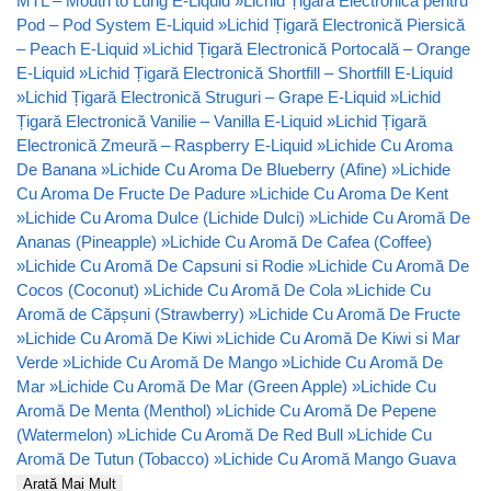
MTL – Mouth to Lung E-Liquid
»
Lichid Țigară Electronică pentru
Pod – Pod System E-Liquid
»
Lichid Țigară Electronică Piersică
– Peach E-Liquid
»
Lichid Țigară Electronică Portocală – Orange
E-Liquid
»
Lichid Țigară Electronică Shortfill – Shortfill E-Liquid
»
Lichid Țigară Electronică Struguri – Grape E-Liquid
»
Lichid
Țigară Electronică Vanilie – Vanilla E-Liquid
»
Lichid Țigară
Electronică Zmeură – Raspberry E-Liquid
»
Lichide Cu Aroma
De Banana
»
Lichide Cu Aroma De Blueberry (Afine)
»
Lichide
Cu Aroma De Fructe De Padure
»
Lichide Cu Aroma De Kent
»
Lichide Cu Aroma Dulce (Lichide Dulci)
»
Lichide Cu Aromă De
Ananas (Pineapple)
»
Lichide Cu Aromă De Cafea (Coffee)
»
Lichide Cu Aromă De Capsuni si Rodie
»
Lichide Cu Aromă De
Cocos (Coconut)
»
Lichide Cu Aromă De Cola
»
Lichide Cu
Aromă de Căpșuni (Strawberry)
»
Lichide Cu Aromă De Fructe
»
Lichide Cu Aromă De Kiwi
»
Lichide Cu Aromă De Kiwi si Mar
Verde
»
Lichide Cu Aromă De Mango
»
Lichide Cu Aromă De
Mar
»
Lichide Cu Aromă De Mar (Green Apple)
»
Lichide Cu
Aromă De Menta (Menthol)
»
Lichide Cu Aromă De Pepene
(Watermelon)
»
Lichide Cu Aromă De Red Bull
»
Lichide Cu
Aromă De Tutun (Tobacco)
»
Lichide Cu Aromă Mango Guava
Arată Mai Mult