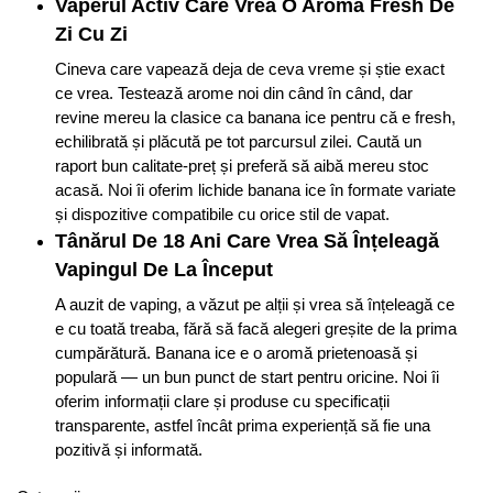
Vaperul Activ Care Vrea O Aromă Fresh De
Zi Cu Zi
Cineva care vapează deja de ceva vreme și știe exact
ce vrea. Testează arome noi din când în când, dar
revine mereu la clasice ca banana ice pentru că e fresh,
echilibrată și plăcută pe tot parcursul zilei. Caută un
raport bun calitate-preț și preferă să aibă mereu stoc
acasă. Noi îi oferim lichide banana ice în formate variate
și dispozitive compatibile cu orice stil de vapat.
Tânărul De 18 Ani Care Vrea Să Înțeleagă
Vapingul De La Început
A auzit de vaping, a văzut pe alții și vrea să înțeleagă ce
e cu toată treaba, fără să facă alegeri greșite de la prima
cumpărătură. Banana ice e o aromă prietenoasă și
populară — un bun punct de start pentru oricine. Noi îi
oferim informații clare și produse cu specificații
transparente, astfel încât prima experiență să fie una
pozitivă și informată.