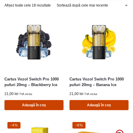
Afișez toate cele 18 rezultate
Cartus Vozol Switch Pro 1000
Cartus Vozol Switch Pro 1000
pufuri 20mg – Blackberry Ice
pufuri 20mg – Banana Ice
21,00
lei
21,00
lei
TVA inclus
TVA inclus
Adaugă în coș
Adaugă în coș
-4%
−4%
-8%
−8%