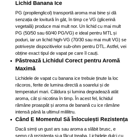
Lichid Banana Ice
PG (propilenglicol) transportă aroma mai bine și dă
senzația de lovitură în gât, în timp ce VG (glicerină
vegetală) produce mai mult nor. Un lichid cu mai mult
PG (50/50 sau 60/40 PG/VG) e ideal pentru MTL și
poduri, iar un lichid high-VG (70/30 sau mai mult VG) se
potrivește dispozitivelor sub-ohm pentru DTL. Astfel, vei
obține exact tipul de vapat pe care îl cauți.
Păstrează Lichidul Corect pentru Aromă
Maximă
Lichidele de vapat cu banana ice trebuie ținute la loc
răcoros, ferite de lumina directă a soarelui și de
temperaturi mari. Căldura și lumina degradează atât
aroma, cât și nicotina în timp. În acest fel, lichidul
rămâne proaspăt și aroma de banană cu ice rămâne
intensă până la ultimul mililitru.
Când E Momentul Să Înlocuiești Rezistența
Dacă simți un gust ars sau aroma a slăbit brusc, e
semn că rezistența și-a făcut treaba. Lichidele dulci cu