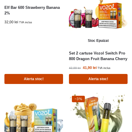
Elf Bar 600 Strawberry Banana
2%
32,00
lei
TVA inclus
Stoc Epuizat
Set 2 cartuse Vozol Switch Pro
800 Dragon Fruit Banana Cherry
41,90
lei
42,00
lei
TVA inclus
Alerta stoc!
Alerta stoc!
-3%
−3%