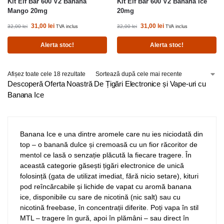
Kit Elf Bar 600 V2 Banana
Kit Elf Bar 600 V2 Banana Ice
Mango 20mg
20mg
31,00
lei
31,00
lei
32,00
lei
32,00
lei
TVA inclus
TVA inclus
Alerta stoc!
Alerta stoc!
Afișez toate cele 18 rezultate
Descoperă Oferta Noastră De Țigări Electronice și Vape-uri cu
Banana Ice
Banana Ice e una dintre aromele care nu ies niciodată din
top – o banană dulce și cremoasă cu un fior răcoritor de
mentol ce lasă o senzație plăcută la fiecare tragere. În
această categorie găsești țigări electronice de unică
folosință (gata de utilizat imediat, fără nicio setare), kituri
pod reîncărcabile și lichide de vapat cu aromă banana
ice, disponibile cu sare de nicotină (nic salt) sau cu
nicotină freebase, în concentrații diferite. Poți vapa în stil
MTL – tragere în gură, apoi în plămâni – sau direct în