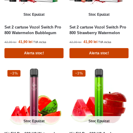
Stoc Epuizat
Stoc Epuizat
Set 2 cartuse Vozol Switch Pro
Set 2 cartuse Vozol Switch Pro
800 Watermelon Bubblegum
800 Strawberry Watermelon
41,90
lei
41,90
lei
42,00
lei
42,00
lei
TVA inclus
TVA inclus
Alerta stoc!
Alerta stoc!
-3%
−3%
-3%
−3%
Stoc Epuizat
Stoc Epuizat