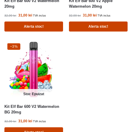
Kit Elf Bar 600 V2 Watermelon
Kit Elf Bar 600 V2 Apple
20mg
Watermelon 20mg
31,00
lei
31,00
lei
32,00
lei
32,00
lei
TVA inclus
TVA inclus
Alerta stoc!
Alerta stoc!
-3%
−3%
Stoc Epuizat
Kit Elf Bar 600 V2 Watermelon
BG 20mg
31,00
lei
32,00
lei
TVA inclus