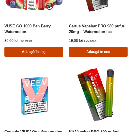
VUSE GO 1000 Pen Berry
Cartus Vapebar PRO 980 pufuri
Watermelon
20mg – Watermelon Ice
36,00
lei
19,00
lei
TVA inclus
TVA inclus
Adaugă în coș
Adaugă în coș
Capsula VEEV One Watermelon
Kit Vapebar PRO 800 pufuri