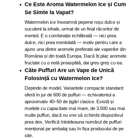
Ce Este Aroma Watermelon Ice și Cum
Se Simte la Vapat?
Watermelon ice înseamnă pepene roșu dulce și
suculent la inhale, urmat de un final răcoritor de
mentol. E o combinație echilibrată — nici prea
dulce, nici prea mentolată — motiv pentru care a
ajuns una dintre aromele preferate ale vaperilor din
România și din toată Europa. Dacă îți plac aromele
fructate cu o notă proaspătă, dai greu greș cu ea.
Câte Puffuri Are un Vape de Unică
Folosință cu Watermelon Ice?
Depinde de model. Variantele compacte standard
oferă în jur de 600 de puffuri — echivalentul a
aproximativ 40–50 de țigări clasice. Există și
modele cu capacitate mai mare, de 3.500 sau mai
multe puffuri, dacă nu vrei să schimbi dispozitivul
prea des. Verifică întotdeauna numărul de puffuri
menționat pe ambalaj sau în fișa produsului de pe
site.