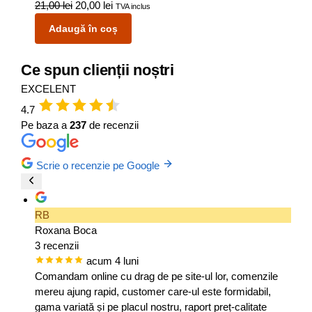
21,00
lei
20,00
lei
TVA inclus
Adaugă în coș
Ce spun clienții noștri
EXCELENT
4.7
Pe baza a
237
de recenzii
Scrie o recenzie pe Google
RB
Roxana Boca
3 recenzii
acum 4 luni
Comandam online cu drag de pe site-ul lor, comenzile
mereu ajung rapid, customer care-ul este formidabil,
gama variată și pe placul nostru, raport preț-calitate