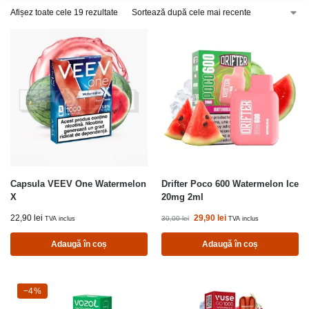
Afișez toate cele 19 rezultate
Capsula VEEV One Watermelon
Drifter Poco 600 Watermelon Ice
X
20mg 2ml
22,90
lei
29,90
lei
30,00
lei
TVA inclus
TVA inclus
Adaugă în coș
Adaugă în coș
-4%
−4%