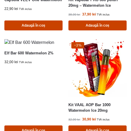
20mg – Watermelon Ice
22,90
lei
TVA inclus
37,90
lei
38,00
lei
TVA inclus
Adaugă în coș
Adaugă în coș
-3%
−3%
Elf Bar 600 Watermelon 2%
32,00
lei
TVA inclus
Kit VAAL AOP Bar 1000
Watermelon Ice 20mg
30,90
lei
32,00
lei
TVA inclus
Adaugă în coș
Adaugă în coș