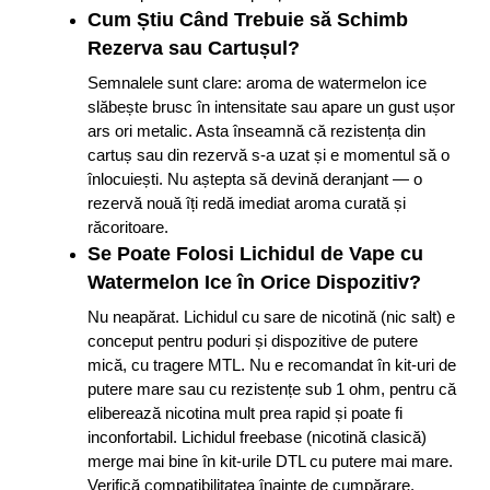
Cum Știu Când Trebuie să Schimb
Rezerva sau Cartușul?
Semnalele sunt clare: aroma de watermelon ice
slăbește brusc în intensitate sau apare un gust ușor
ars ori metalic. Asta înseamnă că rezistența din
cartuș sau din rezervă s-a uzat și e momentul să o
înlocuiești. Nu aștepta să devină deranjant — o
rezervă nouă îți redă imediat aroma curată și
răcoritoare.
Se Poate Folosi Lichidul de Vape cu
Watermelon Ice în Orice Dispozitiv?
Nu neapărat. Lichidul cu sare de nicotină (nic salt) e
conceput pentru poduri și dispozitive de putere
mică, cu tragere MTL. Nu e recomandat în kit-uri de
putere mare sau cu rezistențe sub 1 ohm, pentru că
eliberează nicotina mult prea rapid și poate fi
inconfortabil. Lichidul freebase (nicotină clasică)
merge mai bine în kit-urile DTL cu putere mai mare.
Verifică compatibilitatea înainte de cumpărare.