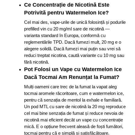
Ce Concentrație de Nicotină Este
Potrivită pentru Watermelon Ice?
Cel mai des, vape-urile de unică folosință și podurile
prefilled vin cu 20 mg/ml sare de nicotină —
varianta standard în Europa, conformă cu
reglementările TPD. Dacă fumezi mult, 20 mg e o
alegere solidă. Dacă fumezi mai puțin sau vrei să
reduci treptat nicotina, caută variante cu 10 mg sau
fără nicotină.
Pot Folosi un Vape cu Watermelon Ice
Dacă Tocmai Am Renunțat la Fumat?
Mulți oameni care trec de la fumat la vapat aleg
tocmai aromele răcoritoare, cum e watermelon ice,
pentru că senzația de mentol la exhale e familiară.
Un pod MTL cu sare de nicotină la 20 mg reproduce
cel mai bine senzația de fumat și reduce nevoia de
nicotină mai eficient decât un vape cu concentrație
mică. E o opțiune frecvent aleasă de foști fumători,
tocmai pentru că e simplă și satisfăcătoare.