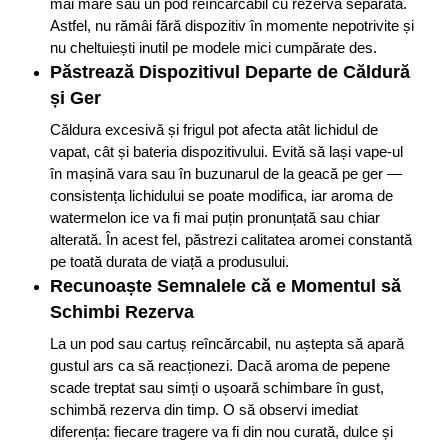
mai mare sau un pod reîncărcabil cu rezervă separată.
Astfel, nu rămâi fără dispozitiv în momente nepotrivite și
nu cheltuiești inutil pe modele mici cumpărate des.
Păstrează Dispozitivul Departe de Căldură
și Ger
Căldura excesivă și frigul pot afecta atât lichidul de
vapat, cât și bateria dispozitivului. Evită să lași vape-ul
în mașină vara sau în buzunarul de la geacă pe ger —
consistența lichidului se poate modifica, iar aroma de
watermelon ice va fi mai puțin pronunțată sau chiar
alterată. În acest fel, păstrezi calitatea aromei constantă
pe toată durata de viață a produsului.
Recunoaște Semnalele că e Momentul să
Schimbi Rezerva
La un pod sau cartuș reîncărcabil, nu aștepta să apară
gustul ars ca să reacționezi. Dacă aroma de pepene
scade treptat sau simți o ușoară schimbare în gust,
schimbă rezerva din timp. O să observi imediat
diferența: fiecare tragere va fi din nou curată, dulce și