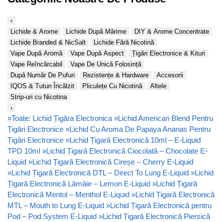
‹
Lichide & Arome
Lichide După Mărime
DIY & Arome Concentrate
Lichide Branded & NicSalt
Lichide Fără Nicotină
Vape După Aromă
Vape După Aspect
Țigări Electronice & Kituri
Vape Reîncărcabil
Vape De Unică Folosință
După Număr De Pufuri
Rezistențe & Hardware
Accesorii
IQOS & Tutun Încălzit
Pliculețe Cu Nicotină
Altele
Strip-uri cu Nicotina
›
»
Toate: Lichid Țigăra Electronica
»
Lichid American Blend Pentru
Țigări Electronice
»
Lichid Cu Aroma De Papaya Ananas Pentru
Țigări Electronice
»
Lichid Țigară Electronică 10ml – E-Liquid
TPD 10ml
»
Lichid Țigară Electronică Ciocolată – Chocolate E-
Liquid
»
Lichid Țigară Electronică Cireșe – Cherry E-Liquid
»
Lichid Țigară Electronică DTL – Direct To Lung E-Liquid
»
Lichid
Țigară Electronică Lămâie – Lemon E-Liquid
»
Lichid Țigară
Electronică Mentol – Menthol E-Liquid
»
Lichid Țigară Electronică
MTL – Mouth to Lung E-Liquid
»
Lichid Țigară Electronică pentru
Pod – Pod System E-Liquid
»
Lichid Țigară Electronică Piersică