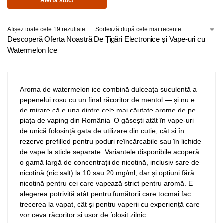
Alerta stoc!
Afișez toate cele 19 rezultate
Descoperă Oferta Noastră De Țigări Electronice și Vape-uri cu
Watermelon Ice
Aroma de watermelon ice combină dulceața suculentă a
pepenelui roșu cu un final răcoritor de mentol — și nu e
de mirare că e una dintre cele mai căutate arome de pe
piața de vaping din România. O găsești atât în vape-uri
de unică folosință gata de utilizare din cutie, cât și în
rezerve prefilled pentru poduri reîncărcabile sau în lichide
de vape la sticle separate. Variantele disponibile acoperă
o gamă largă de concentrații de nicotină, inclusiv sare de
nicotină (nic salt) la 10 sau 20 mg/ml, dar și opțiuni fără
nicotină pentru cei care vapează strict pentru aromă. E
alegerea potrivită atât pentru fumătorii care tocmai fac
trecerea la vapat, cât și pentru vaperii cu experiență care
vor ceva răcoritor și ușor de folosit zilnic.