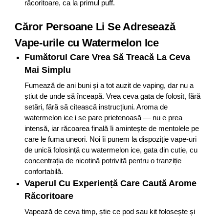
răcoritoare, ca la primul puff.
Căror Persoane Li Se Adresează
Vape-urile cu Watermelon Ice
Fumătorul Care Vrea Să Treacă La Ceva
Mai Simplu
Fumează de ani buni și a tot auzit de vaping, dar nu a
știut de unde să înceapă. Vrea ceva gata de folosit, fără
setări, fără să citească instrucțiuni. Aroma de
watermelon ice i se pare prietenoasă — nu e prea
intensă, iar răcoarea finală îi amintește de mentolele pe
care le fuma uneori. Noi îi punem la dispoziție vape-uri
de unică folosință cu watermelon ice, gata din cutie, cu
concentrația de nicotină potrivită pentru o tranziție
confortabilă.
Vaperul Cu Experiență Care Caută Arome
Răcoritoare
Vapează de ceva timp, știe ce pod sau kit folosește și