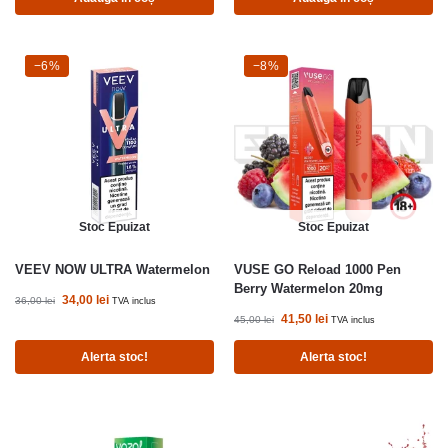
-6%
−6%
-8%
−8%
Stoc Epuizat
Stoc Epuizat
VEEV NOW ULTRA Watermelon
VUSE GO Reload 1000 Pen
Berry Watermelon 20mg
34,00
lei
36,00
lei
TVA inclus
41,50
lei
45,00
lei
TVA inclus
Alerta stoc!
Alerta stoc!