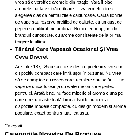
vrea să diversifice aromele din rotație. Vara îi plac
aromele fructate și răcoritoare — watermelon ice e
alegerea clasică pentru zilele călduroase. Caută lichide
de vape sau rezerve prefilled de calitate, cu un gust de
pepene echilibrat, nu artificial. Noi îi oferim opțiuni din
branduri cunoscute, cu arome consistente de la prima
tragere la ultima.
Tânărul Care Vapează Ocazional Și Vrea
Ceva Discret
Are între 18 și 25 de ani, iese des cu prietenii și vrea un
dispozitiv compact care intră ușor în buzunar. Nu vrea
să se complice cu rezervoare, umplere sau setări — un
vape de unică folosință cu watermelon ice e perfect
pentru el. Arată bine, nu face mizerie și aroma e una pe
care o recunoaște toată lumea. Noi le punem la
dispoziție modele compacte, cu design modern și arome
populare, exact pentru situații ca asta.
Categorii
Categoriile Noastre De Produse