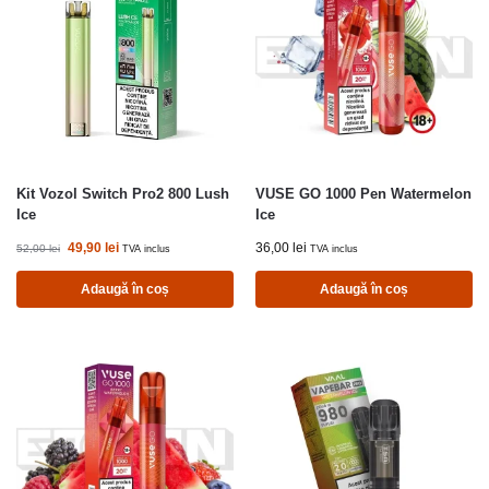
Kit Vozol Switch Pro2 800 Lush
VUSE GO 1000 Pen Watermelon
Ice
Ice
49,90
lei
36,00
lei
52,00
lei
TVA inclus
TVA inclus
Adaugă în coș
Adaugă în coș