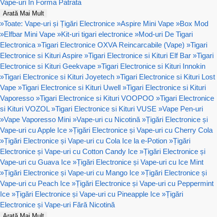
Vape-uri In Forma Patrata
Arată Mai Mult
»
Toate: Vape-uri și Țigări Electronice
»
Aspire Mini Vape
»
Box Mod
»
Elfbar Mini Vape
»
Kit-uri tigari electronice
»
Mod-uri De Tigari
Electronica
»
Tigari Electronice OXVA Reincarcabile (Vape)
»
Tigari
Electronice si Kituri Aspire
»
Tigari Electronice si Kituri Elf Bar
»
Tigari
Electronice si Kituri Geekvape
»
Tigari Electronice si Kituri Innokin
»
Tigari Electronice si Kituri Joyetech
»
Tigari Electronice si Kituri Lost
Vape
»
Tigari Electronice si Kituri Uwell
»
Tigari Electronice si Kituri
Vaporesso
»
Tigari Electronice si Kituri VOOPOO
»
Tigari Electronice
si Kituri VOZOL
»
Tigari Electronice si Kituri VUSE
»
Vape Pen-uri
»
Vape Vaporesso Mini
»
Vape-uri cu Nicotină
»
Țigări Electronice și
Vape-uri cu Apple Ice
»
Țigări Electronice și Vape-uri cu Cherry Cola
»
Țigări Electronice și Vape-uri cu Cola Ice la e-Potion
»
Țigări
Electronice și Vape-uri cu Cotton Candy Ice
»
Țigări Electronice și
Vape-uri cu Guava Ice
»
Țigări Electronice și Vape-uri cu Ice Mint
»
Țigări Electronice și Vape-uri cu Mango Ice
»
Țigări Electronice și
Vape-uri cu Peach Ice
»
Țigări Electronice și Vape-uri cu Peppermint
Ice
»
Țigări Electronice și Vape-uri cu Pineapple Ice
»
Țigări
Electronice și Vape-uri Fără Nicotină
Arată Mai Mult