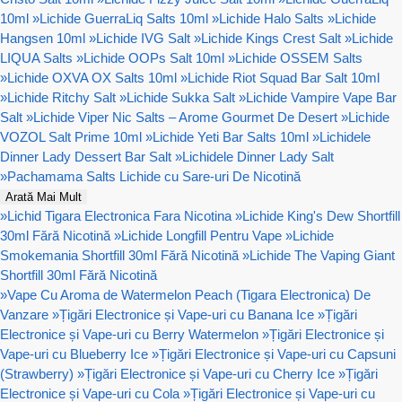
10ml
»
Lichide GuerraLiq Salts 10ml
»
Lichide Halo Salts
»
Lichide
Hangsen 10ml
»
Lichide IVG Salt
»
Lichide Kings Crest Salt
»
Lichide
LIQUA Salts
»
Lichide OOPs Salt 10ml
»
Lichide OSSEM Salts
»
Lichide OXVA OX Salts 10ml
»
Lichide Riot Squad Bar Salt 10ml
»
Lichide Ritchy Salt
»
Lichide Sukka Salt
»
Lichide Vampire Vape Bar
Salt
»
Lichide Viper Nic Salts – Arome Gourmet De Desert
»
Lichide
VOZOL Salt Prime 10ml
»
Lichide Yeti Bar Salts 10ml
»
Lichidele
Dinner Lady Dessert Bar Salt
»
Lichidele Dinner Lady Salt
»
Pachamama Salts Lichide cu Sare-uri De Nicotină
Arată Mai Mult
»
Lichid Tigara Electronica Fara Nicotina
»
Lichide King's Dew Shortfill
30ml Fără Nicotină
»
Lichide Longfill Pentru Vape
»
Lichide
Smokemania Shortfill 30ml Fără Nicotină
»
Lichide The Vaping Giant
Shortfill 30ml Fără Nicotină
»
Vape Cu Aroma de Watermelon Peach (Tigara Electronica) De
Vanzare
»
Țigări Electronice și Vape-uri cu Banana Ice
»
Țigări
Electronice și Vape-uri cu Berry Watermelon
»
Țigări Electronice și
Vape-uri cu Blueberry Ice
»
Țigări Electronice și Vape-uri cu Capsuni
(Strawberry)
»
Țigări Electronice și Vape-uri cu Cherry Ice
»
Țigări
Electronice și Vape-uri cu Cola
»
Țigări Electronice și Vape-uri cu