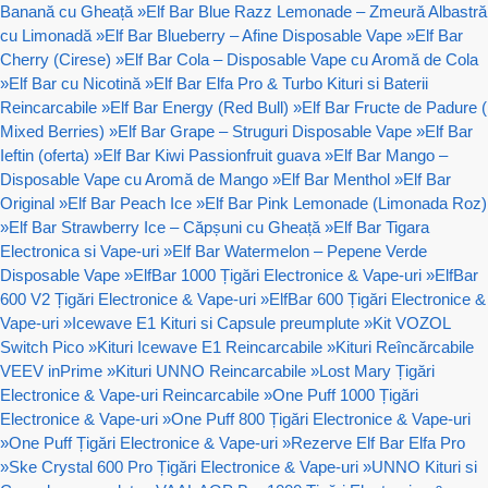
Banană cu Gheață
»
Elf Bar Blue Razz Lemonade – Zmeură Albastră
cu Limonadă
»
Elf Bar Blueberry – Afine Disposable Vape
»
Elf Bar
Cherry (Cirese)
»
Elf Bar Cola – Disposable Vape cu Aromă de Cola
»
Elf Bar cu Nicotină
»
Elf Bar Elfa Pro & Turbo Kituri si Baterii
Reincarcabile
»
Elf Bar Energy (Red Bull)
»
Elf Bar Fructe de Padure (
Mixed Berries)
»
Elf Bar Grape – Struguri Disposable Vape
»
Elf Bar
Ieftin (oferta)
»
Elf Bar Kiwi Passionfruit guava
»
Elf Bar Mango –
Disposable Vape cu Aromă de Mango
»
Elf Bar Menthol
»
Elf Bar
Original
»
Elf Bar Peach Ice
»
Elf Bar Pink Lemonade (Limonada Roz)
»
Elf Bar Strawberry Ice – Căpșuni cu Gheață
»
Elf Bar Tigara
Electronica si Vape-uri
»
Elf Bar Watermelon – Pepene Verde
Disposable Vape
»
ElfBar 1000 Țigări Electronice & Vape-uri
»
ElfBar
600 V2 Țigări Electronice & Vape-uri
»
ElfBar 600 Țigări Electronice &
Vape-uri
»
Icewave E1 Kituri si Capsule preumplute
»
Kit VOZOL
Switch Pico
»
Kituri Icewave E1 Reincarcabile
»
Kituri Reîncărcabile
VEEV inPrime
»
Kituri UNNO Reincarcabile
»
Lost Mary Țigări
Electronice & Vape-uri Reincarcabile
»
One Puff 1000 Țigări
Electronice & Vape-uri
»
One Puff 800 Țigări Electronice & Vape-uri
»
One Puff Țigări Electronice & Vape-uri
»
Rezerve Elf Bar Elfa Pro
»
Ske Crystal 600 Pro Țigări Electronice & Vape-uri
»
UNNO Kituri si