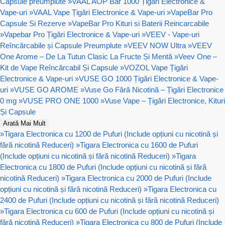
Capsule preumplute
»
VAAL AOP Bar 1000 Țigări Electronice &
Vape-uri
»
VAAL Vape Țigări Electronice & Vape-uri
»
VapeBar Pro
Capsule Si Rezerve
»
VapeBar Pro Kituri si Baterii Reincarcabile
»
Vapebar Pro Țigări Electronice & Vape-uri
»
VEEV - Vape-uri
Reîncărcabile și Capsule Preumplute
»
VEEV NOW Ultra
»
VEEV
One Arome – De La Tutun Clasic La Fructe Și Mentă
»
Veev One –
Kit de Vape Reîncărcabil Și Capsule
»
VOZOL Vape Țigări
Electronice & Vape-uri
»
VUSE GO 1000 Țigări Electronice & Vape-
uri
»
VUSE GO AROME
»
Vuse Go Fără Nicotină – Țigări Electronice
0 mg
»
VUSE PRO ONE 1000
»
Vuse Vape – Țigări Electronice, Kituri
Și Capsule
Arată Mai Mult
»
Tigara Electronica cu 1200 de Pufuri (Include opțiuni cu nicotină și
fără nicotină Reduceri)
»
Tigara Electronica cu 1600 de Pufuri
(Include opțiuni cu nicotină și fără nicotină Reduceri)
»
Tigara
Electronica cu 1800 de Pufuri (Include opțiuni cu nicotină și fără
nicotină Reduceri)
»
Tigara Electronica cu 2000 de Pufuri (Include
opțiuni cu nicotină și fără nicotină Reduceri)
»
Tigara Electronica cu
2400 de Pufuri (Include opțiuni cu nicotină și fără nicotină Reduceri)
»
Tigara Electronica cu 600 de Pufuri (Include opțiuni cu nicotină și
fără nicotină Reduceri)
»
Tigara Electronica cu 800 de Pufuri (Include