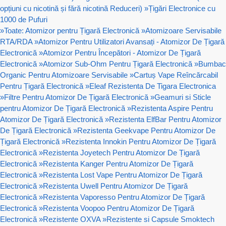
opțiuni cu nicotină și fără nicotină Reduceri)
»
Țigări Electronice cu
1000 de Pufuri
»
Toate: Atomizor pentru Țigară Electronică
»
Atomizoare Servisabile
RTA/RDA
»
Atomizor Pentru Utilizatori Avansați - Atomizor De Țigară
Electronică
»
Atomizor Pentru Începători - Atomizor De Țigară
Electronică
»
Atomizor Sub-Ohm Pentru Țigară Electronică
»
Bumbac
Organic Pentru Atomizoare Servisabile
»
Cartuș Vape Reîncărcabil
Pentru Țigară Electronică
»
Eleaf Rezistenta De Tigara Electronica
»
Filtre Pentru Atomizor De Țigară Electronică
»
Geamuri si Sticle
pentru Atomizor De Țigară Electronică
»
Rezistenta Aspire Pentru
Atomizor De Țigară Electronică
»
Rezistenta ElfBar Pentru Atomizor
De Țigară Electronică
»
Rezistenta Geekvape Pentru Atomizor De
Țigară Electronică
»
Rezistenta Innokin Pentru Atomizor De Țigară
Electronică
»
Rezistenta Joyetech Pentru Atomizor De Țigară
Electronică
»
Rezistenta Kanger Pentru Atomizor De Țigară
Electronică
»
Rezistenta Lost Vape Pentru Atomizor De Țigară
Electronică
»
Rezistenta Uwell Pentru Atomizor De Țigară
Electronică
»
Rezistenta Vaporesso Pentru Atomizor De Țigară
Electronică
»
Rezistenta Voopoo Pentru Atomizor De Țigară
Electronică
»
Rezistente OXVA
»
Rezistente si Capsule Smoktech