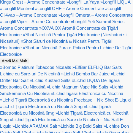
Kings Crest – Arome Concentrate
»
Longfill La Yaya
»
Longfill LIQUA
»
Longfill Montreal
»
Longfill OHF – Arome Concentrate
»
Longfill
Oil4vap – Arome Concentrate
»
Longfill Omerta – Arome Concentrate
»
Longfill Viper – Arome Concentrate
»
Longfill Yeti Summit Series –
Arome Concentrate
»
OXVA OX Aromă Concentrata de Țigări
Electronice
»
Shot Nicotină Pentru Țigări Electronice (Nicshoturi si
Nicsalturi)
»
Shot Săruri de Nicotină & Nicsalt Pentru Țigări
Electronice
»
Shot-uri Nicotină Pura e-Potion Pentru Lichide De Țigări
Electronice
Arată Mai Mult
»
Bombo Platinum Tobaccos Nicsalts
»
ElfBar ELFLIQ Bar Salts
Lichide cu Sare-uri De Nicotină
»
Lichid Bombo Bar Juice
»
Lichid
Drifter Bar Salt
»
Lichid Kustard Salts
»
Lichid LIQUA De Tigara
Electronica Cu Nicotină
»
Lichid Magnum Vape Nic Salts
»
Lichid
Smokemania Cu Nicotină
»
Lichid Tigara Electronica cu Nicotina
»
Lichid Țigară Electronică cu Nicotina Freebase – Nic Shot E-Liquid
»
Lichid Țigară Electronică cu Nicotină 3mg
»
Lichid Țigară
Electronică cu Nicotină 6mg
»
Lichid Țigară Electronică cu Nicotină
9mg
»
Lichid Țigară Electronică cu Sare de Nicotină – Nic Salt E-
Liquid
»
Lichide ARAMAX Salt
»
Lichide Big Bold Salts
»
Lichide Don
Cristo Salt 10ml
»
Lichide Fizzy Juice Salt 10ml
»
Lichide GuerraLiq