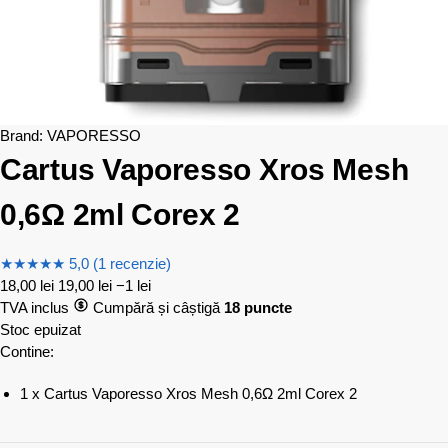
Brand:
VAPORESSO
Cartus Vaporesso Xros Mesh
0,6Ω 2ml Corex 2
★
★
★
★
★
5,0 (1 recenzie)
18,00
lei
19,00
lei
−1 lei
TVA inclus
Cumpără și câștigă
18 puncte
Stoc epuizat
Contine:
1 x Cartus Vaporesso Xros Mesh 0,6Ω 2ml Corex 2