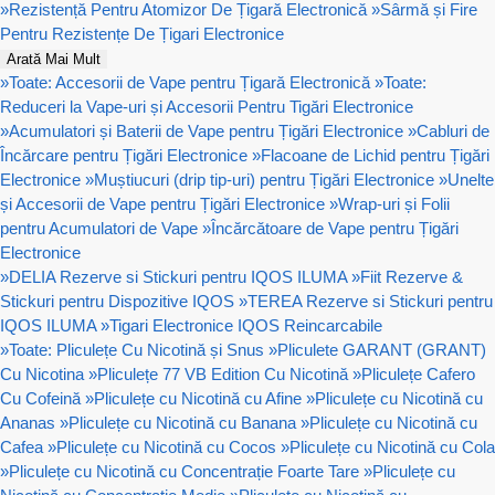
»
Rezistență Pentru Atomizor De Țigară Electronică
»
Sârmă și Fire
Pentru Rezistențe De Țigari Electronice
Arată Mai Mult
»
Toate: Accesorii de Vape pentru Țigară Electronică
»
Toate:
Reduceri la Vape-uri și Accesorii Pentru Tigări Electronice
»
Acumulatori și Baterii de Vape pentru Țigări Electronice
»
Cabluri de
Încărcare pentru Țigări Electronice
»
Flacoane de Lichid pentru Țigări
Electronice
»
Muștiucuri (drip tip-uri) pentru Țigări Electronice
»
Unelte
și Accesorii de Vape pentru Țigări Electronice
»
Wrap-uri și Folii
pentru Acumulatori de Vape
»
Încărcătoare de Vape pentru Țigări
Electronice
»
DELIA Rezerve si Stickuri pentru IQOS ILUMA
»
Fiit Rezerve &
Stickuri pentru Dispozitive IQOS
»
TEREA Rezerve si Stickuri pentru
IQOS ILUMA
»
Tigari Electronice IQOS Reincarcabile
»
Toate: Pliculețe Cu Nicotină și Snus
»
Pliculete GARANT (GRANT)
Cu Nicotina
»
Pliculețe 77 VB Edition Cu Nicotină
»
Pliculețe Cafero
Cu Cofeină
»
Pliculețe cu Nicotină cu Afine
»
Pliculețe cu Nicotină cu
Ananas
»
Pliculețe cu Nicotină cu Banana
»
Pliculețe cu Nicotină cu
Cafea
»
Pliculețe cu Nicotină cu Cocos
»
Pliculețe cu Nicotină cu Cola
»
Pliculețe cu Nicotină cu Concentrație Foarte Tare
»
Pliculețe cu