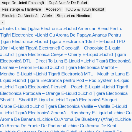
Vape De Unică Folosință
După Număr De Pufuri
Rezistențe & Hardware
Accesorii
IQOS & Tutun Încălzit
Pliculețe Cu Nicotină
Altele
Strip-uri cu Nicotina
›
»
Toate: Lichid Țigăra Electronica
»
Lichid American Blend Pentru
Țigări Electronice
»
Lichid Cu Aroma De Papaya Ananas Pentru
Țigări Electronice
»
Lichid Țigară Electronică 10ml – E-Liquid TPD
10ml
»
Lichid Țigară Electronică Ciocolată – Chocolate E-Liquid
»
Lichid Țigară Electronică Cireșe – Cherry E-Liquid
»
Lichid Țigară
Electronică DTL – Direct To Lung E-Liquid
»
Lichid Țigară Electronică
Lămâie – Lemon E-Liquid
»
Lichid Țigară Electronică Mentol –
Menthol E-Liquid
»
Lichid Țigară Electronică MTL – Mouth to Lung E-
Liquid
»
Lichid Țigară Electronică pentru Pod – Pod System E-Liquid
»
Lichid Țigară Electronică Piersică – Peach E-Liquid
»
Lichid Țigară
Electronică Portocală – Orange E-Liquid
»
Lichid Țigară Electronică
Shortfill – Shortfill E-Liquid
»
Lichid Țigară Electronică Struguri –
Grape E-Liquid
»
Lichid Țigară Electronică Vanilie – Vanilla E-Liquid
»
Lichid Țigară Electronică Zmeură – Raspberry E-Liquid
»
Lichide Cu
Aroma De Banana
»
Lichide Cu Aroma De Blueberry (Afine)
»
Lichide
Cu Aroma De Fructe De Padure
»
Lichide Cu Aroma De Kent