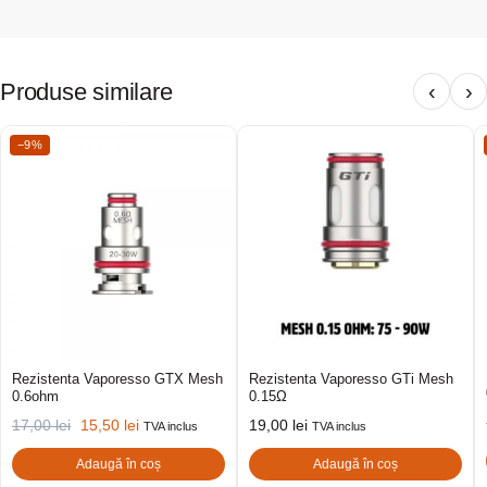
Produse similare
‹
›
−9%
Rezistenta Vaporesso GTX Mesh
Rezistenta Vaporesso GTi Mesh
0.6ohm
0.15Ω
17,00
lei
15,50
lei
19,00
lei
TVA inclus
TVA inclus
Adaugă în coș
Adaugă în coș