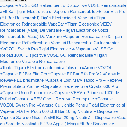
»
Capsule VUSE GO Reload pentru Dispozitive VUSE Reincarcabile
»
Elf Bar Țigări Electronice și Vape-uri Reîncărcabile
»
Elfbar Elfa Pro
(Elf Bar Reincarcabil) Țigări Electronice & Vape-uri
»
Tigari
Electronice Reincarcabile VapeBar
»
Tigari Electronice VEEV
Reincarcabile (Vape) De Vanzare
»
Tigari Electronice Vozol
Reincarcabile (Vape) De Vanzare
»
Vape-uri Reincarcabile & Țigări
Electronice Reîncărcabile
»
Vape-uri Reincarcabile Cu Incarcator
»
VOZOL Switch Pro Țigări Electronice & Vape-uri
»
VUSE Go
Reload 1000: Dispozitive VUSE GO Reincarcabile
»
Țigări
Electronice Vuse Go Reîncărcabile
»
Toate: Tigara Electronica de unica folosinta
»
Arome VOZOL
»
Capsule Elf Bar Elfa Pro
»
Capsule Elf Bar Elfa Pro V2
»
Capsule
Icewave E1 preumplute
»
Capsule Lost Mary Tappo Pro – Rezerve
Preumplute Și Arome
»
Capsule si Rezerve Ske Crystal 600 Pro
»
Capsule Unno Preumplute
»
Capsule VEEV inPrime cu 1400 de
Pufuri
»
Capsule VEEV One – Rezerve Preumplute
»
Capsule
VOZOL Switch Pro
»
Cartușe Cu Lichide Pentru Țigări Electronice si
Vape-uri
»
Drifter Poco 600
»
Elf Bar 10mg Nicotină – Disposable
Vape cu Sare de Nicotină
»
Elf Bar 20mg Nicotină – Disposable Vape
cu Sare de Nicotină
»
Elf Bar Apple ( Mar)
»
Elf Bar Banana Ice –