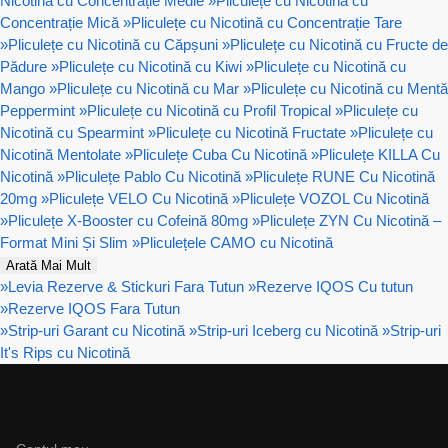
Nicotină cu Concentrație Medie
»
Pliculețe cu Nicotină cu
Concentrație Mică
»
Pliculețe cu Nicotină cu Concentrație Tare
»
Pliculețe cu Nicotină cu Căpșuni
»
Pliculețe cu Nicotină cu Fructe de
Pădure
»
Pliculețe cu Nicotină cu Kiwi
»
Pliculețe cu Nicotină cu
Mango
»
Pliculețe cu Nicotină cu Mar
»
Pliculețe cu Nicotină cu Mentă
Peppermint
»
Pliculețe cu Nicotină cu Profil Tropical
»
Pliculețe cu
Nicotină cu Spearmint
»
Pliculețe cu Nicotină Fructate
»
Pliculețe cu
Nicotină Mentolate
»
Pliculețe Cuba Cu Nicotină
»
Pliculețe KILLA Cu
Nicotină
»
Pliculețe Pablo Cu Nicotină
»
Pliculețe RUNE Cu Nicotină
20mg
»
Pliculețe VELO Cu Nicotină
»
Pliculețe VOZOL Cu Nicotină
»
Pliculețe X-Booster cu Cofeină 80mg
»
Pliculețe ZYN Cu Nicotină –
Format Mini Și Slim
»
Pliculețele CAMO cu Nicotină
Arată Mai Mult
»
Levia Rezerve & Stickuri Fara Tutun
»
Rezerve IQOS Cu tutun
»
Rezerve IQOS Fara Tutun
»
Strip-uri Garant cu Nicotină
»
Strip-uri Iceberg cu Nicotină
»
Strip-uri
It's Rips cu Nicotină
Ajutor