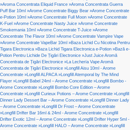
»
Aroma Concentrata Eliquid France
»
Aroma Concentrata Guerra
Puff Bar 10ml
»
Arome Concentrate Biggy Bear
»
Arome Concentrate
e-Potion 10ml
»
Arome Concentrate Full Moon
»
Arome Concentrate
K-Fuel
»
Arome Concentrate Nasty Juice
»
Arome Concentrate
Smokemania 10ml
»
Arome Concentrate T-Juice
»
Arome
Concentrate The Flavor 10ml
»
Arome Concentrate Vampire Vape
»
Arome Concentrate VapeBar 10ml
»
Baza Lichid Cu Nicotina Pentru
Tigara Electronica
»
Baza Lichid Tigara Electronica e-Potion
»
Bază e-
Potion Pentru Lichide De Țigări Electronice
»
Just Juice Aromă
Concentrata de Țigări Electronice
»
La Lechería Vape Aromă
Concentrata de Țigări Electronice
»
Longfill Aisu 10ml - Arome
Concentrate
»
Longfill ALPACA
»
Longfill Atemporal by The Mind
Flayer
»
Longfill Babel 24ml – Arome Concentrate
»
Longfill Bombo -
Arome Concentrate
»
Longfill Bombo Core Edition – Arome
Concentrate
»
Longfill Curieux Potions – Arome Concentrate
»
Longfill
Dinner Lady Dessert Bar – Arome Concentrate
»
Longfill Dinner Lady
– Arome Concentrate
»
Longfill Dr Frost – Arome Concentrate
»
Longfill Drifter Bar 16ml & 24ml - Arome Concentrate
»
Longfill
Drifter Exotic 12ml – Arome Concentrate
»
Longfill Drifter Hyper 5ml -
Arome Concentrate
»
Longfill HALO – Arome Concentrate
»
Longfill