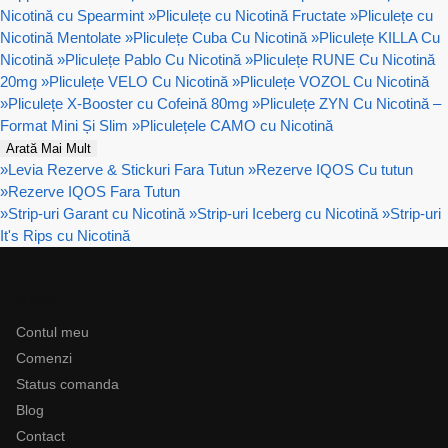
Nicotină cu Spearmint
»
Pliculețe cu Nicotină Fructate
»
Pliculețe cu
Nicotină Mentolate
»
Pliculețe Cuba Cu Nicotină
»
Pliculețe KILLA Cu
Nicotină
»
Pliculețe Pablo Cu Nicotină
»
Pliculețe RUNE Cu Nicotină
20mg
»
Pliculețe VELO Cu Nicotină
»
Pliculețe VOZOL Cu Nicotină
»
Pliculețe X-Booster cu Cofeină 80mg
»
Pliculețe ZYN Cu Nicotină –
Format Mini Și Slim
»
Pliculețele CAMO cu Nicotină
Arată Mai Mult
»
Levia Rezerve & Stickuri Fara Tutun
»
Rezerve IQOS Cu tutun
»
Rezerve IQOS Fara Tutun
»
Strip-uri Garant cu Nicotină
»
Strip-uri Iceberg cu Nicotină
»
Strip-uri
It's Rips cu Nicotină
Ajutor
Contul meu
Comenzi
Status comanda
Blog
Contact