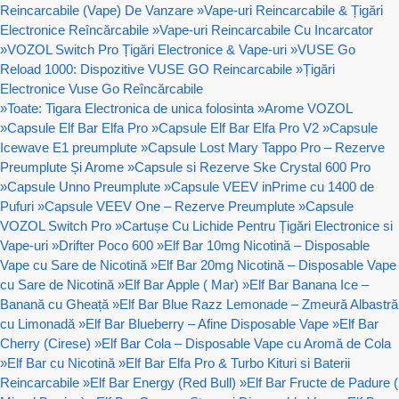
Reincarcabile (Vape) De Vanzare
»
Vape-uri Reincarcabile & Țigări
Electronice Reîncărcabile
»
Vape-uri Reincarcabile Cu Incarcator
»
VOZOL Switch Pro Țigări Electronice & Vape-uri
»
VUSE Go
Reload 1000: Dispozitive VUSE GO Reincarcabile
»
Țigări
Electronice Vuse Go Reîncărcabile
»
Toate: Tigara Electronica de unica folosinta
»
Arome VOZOL
»
Capsule Elf Bar Elfa Pro
»
Capsule Elf Bar Elfa Pro V2
»
Capsule
Icewave E1 preumplute
»
Capsule Lost Mary Tappo Pro – Rezerve
Preumplute Și Arome
»
Capsule si Rezerve Ske Crystal 600 Pro
»
Capsule Unno Preumplute
»
Capsule VEEV inPrime cu 1400 de
Pufuri
»
Capsule VEEV One – Rezerve Preumplute
»
Capsule
VOZOL Switch Pro
»
Cartușe Cu Lichide Pentru Țigări Electronice si
Vape-uri
»
Drifter Poco 600
»
Elf Bar 10mg Nicotină – Disposable
Vape cu Sare de Nicotină
»
Elf Bar 20mg Nicotină – Disposable Vape
cu Sare de Nicotină
»
Elf Bar Apple ( Mar)
»
Elf Bar Banana Ice –
Banană cu Gheață
»
Elf Bar Blue Razz Lemonade – Zmeură Albastră
cu Limonadă
»
Elf Bar Blueberry – Afine Disposable Vape
»
Elf Bar
Cherry (Cirese)
»
Elf Bar Cola – Disposable Vape cu Aromă de Cola
»
Elf Bar cu Nicotină
»
Elf Bar Elfa Pro & Turbo Kituri si Baterii
Reincarcabile
»
Elf Bar Energy (Red Bull)
»
Elf Bar Fructe de Padure (