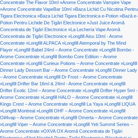
Concentrate The Flavor 10ml
»
Arome Concentrate Vampire Vape
»
Arome Concentrate VapeBar 10ml
»
Baza Lichid Cu Nicotina Pentru
Tigara Electronica
»
Baza Lichid Tigara Electronica e-Potion
»
Bază e-
Potion Pentru Lichide De Țigări Electronice
»
Just Juice Aromă
Concentrata de Țigări Electronice
»
La Lechería Vape Aromă
Concentrata de Țigări Electronice
»
Longfill Aisu 10ml - Arome
Concentrate
»
Longfill ALPACA
»
Longfill Atemporal by The Mind
Flayer
»
Longfill Babel 24ml – Arome Concentrate
»
Longfill Bombo -
Arome Concentrate
»
Longfill Bombo Core Edition – Arome
Concentrate
»
Longfill Curieux Potions – Arome Concentrate
»
Longfill
Dinner Lady Dessert Bar – Arome Concentrate
»
Longfill Dinner Lady
– Arome Concentrate
»
Longfill Dr Frost – Arome Concentrate
»
Longfill Drifter Bar 16ml & 24ml - Arome Concentrate
»
Longfill
Drifter Exotic 12ml – Arome Concentrate
»
Longfill Drifter Hyper 5ml -
Arome Concentrate
»
Longfill HALO – Arome Concentrate
»
Longfill
Kings Crest – Arome Concentrate
»
Longfill La Yaya
»
Longfill LIQUA
»
Longfill Montreal
»
Longfill OHF – Arome Concentrate
»
Longfill
Oil4vap – Arome Concentrate
»
Longfill Omerta – Arome Concentrate
»
Longfill Viper – Arome Concentrate
»
Longfill Yeti Summit Series –
Arome Concentrate
»
OXVA OX Aromă Concentrata de Țigări
Electronice
»
Shot Nicotină Pentru Țigări Electronice (Nicshoturi si