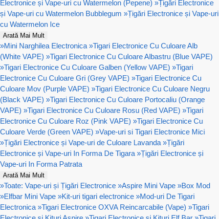
Electronice și Vape-uri cu Watermelon (Pepene)
»
Țigări Electronice
și Vape-uri cu Watermelon Bubblegum
»
Țigări Electronice și Vape-uri
cu Watermelon Ice
Arată Mai Mult
»
Mini Narghilea Electronica
»
Tigari Electronice Cu Culoare Alb
(White VAPE)
»
Tigari Electronice Cu Culoare Albastru (Blue VAPE)
»
Tigari Electronice Cu Culoare Galben (Yellow VAPE)
»
Tigari
Electronice Cu Culoare Gri (Grey VAPE)
»
Tigari Electronice Cu
Culoare Mov (Purple VAPE)
»
Tigari Electronice Cu Culoare Negru
(Black VAPE)
»
Tigari Electronice Cu Culoare Portocaliu (Orange
VAPE)
»
Tigari Electronice Cu Culoare Rosu (Red VAPE)
»
Tigari
Electronice Cu Culoare Roz (Pink VAPE)
»
Tigari Electronice Cu
Culoare Verde (Green VAPE)
»
Vape-uri si Tigari Electronice Mici
»
Țigări Electronice și Vape-uri de Culoare Lavanda
»
Țigări
Electronice și Vape-uri In Forma De Tigara
»
Țigări Electronice și
Vape-uri In Forma Patrata
Arată Mai Mult
»
Toate: Vape-uri și Țigări Electronice
»
Aspire Mini Vape
»
Box Mod
»
Elfbar Mini Vape
»
Kit-uri tigari electronice
»
Mod-uri De Tigari
Electronica
»
Tigari Electronice OXVA Reincarcabile (Vape)
»
Tigari
Electronice si Kituri Aspire
»
Tigari Electronice si Kituri Elf Bar
»
Tigari