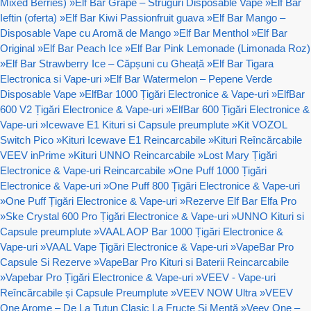
Mixed Berries)
»
Elf Bar Grape – Struguri Disposable Vape
»
Elf Bar
Ieftin (oferta)
»
Elf Bar Kiwi Passionfruit guava
»
Elf Bar Mango –
Disposable Vape cu Aromă de Mango
»
Elf Bar Menthol
»
Elf Bar
Original
»
Elf Bar Peach Ice
»
Elf Bar Pink Lemonade (Limonada Roz)
»
Elf Bar Strawberry Ice – Căpșuni cu Gheață
»
Elf Bar Tigara
Electronica si Vape-uri
»
Elf Bar Watermelon – Pepene Verde
Disposable Vape
»
ElfBar 1000 Țigări Electronice & Vape-uri
»
ElfBar
600 V2 Țigări Electronice & Vape-uri
»
ElfBar 600 Țigări Electronice &
Vape-uri
»
Icewave E1 Kituri si Capsule preumplute
»
Kit VOZOL
Switch Pico
»
Kituri Icewave E1 Reincarcabile
»
Kituri Reîncărcabile
VEEV inPrime
»
Kituri UNNO Reincarcabile
»
Lost Mary Țigări
Electronice & Vape-uri Reincarcabile
»
One Puff 1000 Țigări
Electronice & Vape-uri
»
One Puff 800 Țigări Electronice & Vape-uri
»
One Puff Țigări Electronice & Vape-uri
»
Rezerve Elf Bar Elfa Pro
»
Ske Crystal 600 Pro Țigări Electronice & Vape-uri
»
UNNO Kituri si
Capsule preumplute
»
VAAL AOP Bar 1000 Țigări Electronice &
Vape-uri
»
VAAL Vape Țigări Electronice & Vape-uri
»
VapeBar Pro
Capsule Si Rezerve
»
VapeBar Pro Kituri si Baterii Reincarcabile
»
Vapebar Pro Țigări Electronice & Vape-uri
»
VEEV - Vape-uri
Reîncărcabile și Capsule Preumplute
»
VEEV NOW Ultra
»
VEEV
One Arome – De La Tutun Clasic La Fructe Și Mentă
»
Veev One –