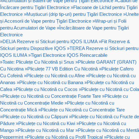
»
Acumulatori și Baterii de Vape pentru Țigări Electronice
»
Cabluri de
Încărcare pentru Țigări Electronice
»
Flacoane de Lichid pentru Țigări
Electronice
»
Muștiucuri (drip tip-uri) pentru Țigări Electronice
»
Unelte
și Accesorii de Vape pentru Țigări Electronice
»
Wrap-uri și Folii
pentru Acumulatori de Vape
»
Încărcătoare de Vape pentru Țigări
Electronice
»
DELIA Rezerve si Stickuri pentru IQOS ILUMA
»
Fiit Rezerve &
Stickuri pentru Dispozitive IQOS
»
TEREA Rezerve si Stickuri pentru
IQOS ILUMA
»
Tigari Electronice IQOS Reincarcabile
»
Toate: Pliculețe Cu Nicotină și Snus
»
Pliculete GARANT (GRANT)
Cu Nicotina
»
Pliculețe 77 VB Edition Cu Nicotină
»
Pliculețe Cafero
Cu Cofeină
»
Pliculețe cu Nicotină cu Afine
»
Pliculețe cu Nicotină cu
Ananas
»
Pliculețe cu Nicotină cu Banana
»
Pliculețe cu Nicotină cu
Cafea
»
Pliculețe cu Nicotină cu Cocos
»
Pliculețe cu Nicotină cu Cola
»
Pliculețe cu Nicotină cu Concentrație Foarte Tare
»
Pliculețe cu
Nicotină cu Concentrație Medie
»
Pliculețe cu Nicotină cu
Concentrație Mică
»
Pliculețe cu Nicotină cu Concentrație Tare
»
Pliculețe cu Nicotină cu Căpșuni
»
Pliculețe cu Nicotină cu Fructe de
Pădure
»
Pliculețe cu Nicotină cu Kiwi
»
Pliculețe cu Nicotină cu
Mango
»
Pliculețe cu Nicotină cu Mar
»
Pliculețe cu Nicotină cu Mentă
Peppermint
»
Pliculețe cu Nicotină cu Profil Tropical
»
Pliculețe cu