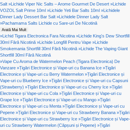
Salt
»
Lichide Viper Nic Salts – Arome Gourmet De Desert
»
Lichide
VOZOL Salt Prime 10ml
»
Lichide Yeti Bar Salts 10ml
»
Lichidele
Dinner Lady Dessert Bar Salt
»
Lichidele Dinner Lady Salt
»
Pachamama Salts Lichide cu Sare-uri De Nicotină
Arată Mai Mult
»
Lichid Tigara Electronica Fara Nicotina
»
Lichide King's Dew Shortfill
30ml Fără Nicotină
»
Lichide Longfill Pentru Vape
»
Lichide
Smokemania Shortfill 30ml Fără Nicotină
»
Lichide The Vaping Giant
Shortfill 30ml Fără Nicotină
»
Vape Cu Aroma de Watermelon Peach (Tigara Electronica) De
Vanzare
»
Țigări Electronice și Vape-uri cu Banana Ice
»
Țigări
Electronice și Vape-uri cu Berry Watermelon
»
Țigări Electronice și
Vape-uri cu Blueberry Ice
»
Țigări Electronice și Vape-uri cu Capsuni
(Strawberry)
»
Țigări Electronice și Vape-uri cu Cherry Ice
»
Țigări
Electronice și Vape-uri cu Cola
»
Țigări Electronice și Vape-uri cu
Grape Ice
»
Țigări Electronice și Vape-uri cu Mango
»
Țigări
Electronice și Vape-uri cu Menta
»
Țigări Electronice și Vape-uri cu
Pepene
»
Țigări Electronice și Vape-uri cu Strawberry Banana
»
Țigări
Electronice și Vape-uri cu Strawberry Ice
»
Țigări Electronice și Vape-
uri cu Strawberry Watermelon (Căpșuni și Pepene)
»
Țigări