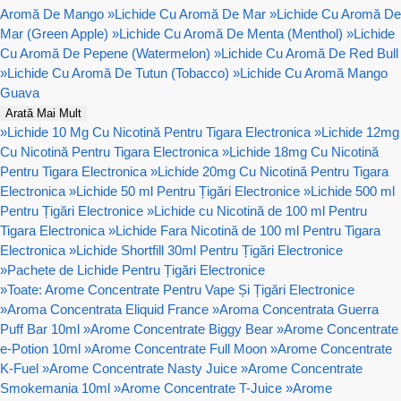
Aromă De Mango
»
Lichide Cu Aromă De Mar
»
Lichide Cu Aromă De
Mar (Green Apple)
»
Lichide Cu Aromă De Menta (Menthol)
»
Lichide
Cu Aromă De Pepene (Watermelon)
»
Lichide Cu Aromă De Red Bull
»
Lichide Cu Aromă De Tutun (Tobacco)
»
Lichide Cu Aromă Mango
Guava
Arată Mai Mult
»
Lichide 10 Mg Cu Nicotină Pentru Tigara Electronica
»
Lichide 12mg
Cu Nicotină Pentru Tigara Electronica
»
Lichide 18mg Cu Nicotină
Pentru Tigara Electronica
»
Lichide 20mg Cu Nicotină Pentru Tigara
Electronica
»
Lichide 50 ml Pentru Țigări Electronice
»
Lichide 500 ml
Pentru Țigări Electronice
»
Lichide cu Nicotină de 100 ml Pentru
Tigara Electronica
»
Lichide Fara Nicotină de 100 ml Pentru Tigara
Electronica
»
Lichide Shortfill 30ml Pentru Țigări Electronice
»
Pachete de Lichide Pentru Țigări Electronice
»
Toate: Arome Concentrate Pentru Vape Și Țigări Electronice
»
Aroma Concentrata Eliquid France
»
Aroma Concentrata Guerra
Puff Bar 10ml
»
Arome Concentrate Biggy Bear
»
Arome Concentrate
e-Potion 10ml
»
Arome Concentrate Full Moon
»
Arome Concentrate
K-Fuel
»
Arome Concentrate Nasty Juice
»
Arome Concentrate
Smokemania 10ml
»
Arome Concentrate T-Juice
»
Arome