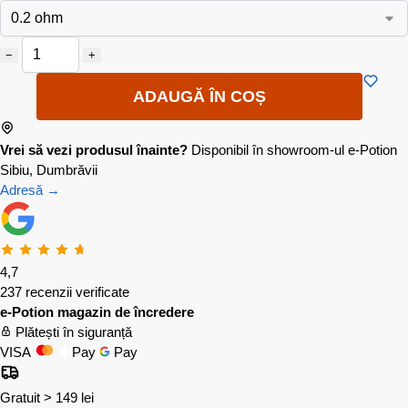
−
+
ADAUGĂ ÎN COȘ
Vrei să vezi produsul înainte?
Disponibil în showroom-ul e-Potion
Sibiu, Dumbrăvii
Adresă →
4,7
237 recenzii verificate
e-Potion magazin de încredere
Plătești în siguranță
VISA
Pay
Pay
Gratuit > 149 lei