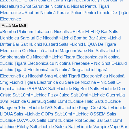
Nicsalturi)
»
Shot Săruri de Nicotină & Nicsalt Pentru Țigări
Electronice
»
Shot-uri Nicotină Pura e-Potion Pentru Lichide De Țigări
Electronice
Arată Mai Mult
»
Bombo Platinum Tobaccos Nicsalts
»
ElfBar ELFLIQ Bar Salts
Lichide cu Sare-uri De Nicotină
»
Lichid Bombo Bar Juice
»
Lichid
Drifter Bar Salt
»
Lichid Kustard Salts
»
Lichid LIQUA De Tigara
Electronica Cu Nicotină
»
Lichid Magnum Vape Nic Salts
»
Lichid
Smokemania Cu Nicotină
»
Lichid Tigara Electronica cu Nicotina
»
Lichid Țigară Electronică cu Nicotina Freebase – Nic Shot E-Liquid
»
Lichid Țigară Electronică cu Nicotină 3mg
»
Lichid Țigară
Electronică cu Nicotină 6mg
»
Lichid Țigară Electronică cu Nicotină
9mg
»
Lichid Țigară Electronică cu Sare de Nicotină – Nic Salt E-
Liquid
»
Lichide ARAMAX Salt
»
Lichide Big Bold Salts
»
Lichide Don
Cristo Salt 10ml
»
Lichide Fizzy Juice Salt 10ml
»
Lichide GuerraLiq
10ml
»
Lichide GuerraLiq Salts 10ml
»
Lichide Halo Salts
»
Lichide
Hangsen 10ml
»
Lichide IVG Salt
»
Lichide Kings Crest Salt
»
Lichide
LIQUA Salts
»
Lichide OOPs Salt 10ml
»
Lichide OSSEM Salts
»
Lichide OXVA OX Salts 10ml
»
Lichide Riot Squad Bar Salt 10ml
»
Lichide Ritchy Salt
»
Lichide Sukka Salt
»
Lichide Vampire Vape Bar