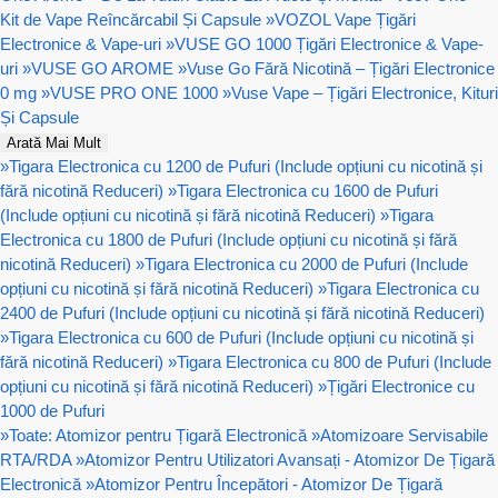
Kit de Vape Reîncărcabil Și Capsule
»
VOZOL Vape Țigări
Electronice & Vape-uri
»
VUSE GO 1000 Țigări Electronice & Vape-
uri
»
VUSE GO AROME
»
Vuse Go Fără Nicotină – Țigări Electronice
0 mg
»
VUSE PRO ONE 1000
»
Vuse Vape – Țigări Electronice, Kituri
Și Capsule
Arată Mai Mult
»
Tigara Electronica cu 1200 de Pufuri (Include opțiuni cu nicotină și
fără nicotină Reduceri)
»
Tigara Electronica cu 1600 de Pufuri
(Include opțiuni cu nicotină și fără nicotină Reduceri)
»
Tigara
Electronica cu 1800 de Pufuri (Include opțiuni cu nicotină și fără
nicotină Reduceri)
»
Tigara Electronica cu 2000 de Pufuri (Include
opțiuni cu nicotină și fără nicotină Reduceri)
»
Tigara Electronica cu
2400 de Pufuri (Include opțiuni cu nicotină și fără nicotină Reduceri)
»
Tigara Electronica cu 600 de Pufuri (Include opțiuni cu nicotină și
fără nicotină Reduceri)
»
Tigara Electronica cu 800 de Pufuri (Include
opțiuni cu nicotină și fără nicotină Reduceri)
»
Țigări Electronice cu
1000 de Pufuri
»
Toate: Atomizor pentru Țigară Electronică
»
Atomizoare Servisabile
RTA/RDA
»
Atomizor Pentru Utilizatori Avansați - Atomizor De Țigară
Electronică
»
Atomizor Pentru Începători - Atomizor De Țigară