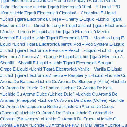
Țigări Electronice
»
Lichid Cu Aroma De Papaya Ananas Pentru
Țigări Electronice
»
Lichid Țigară Electronică 10ml – E-Liquid TPD
10ml
»
Lichid Țigară Electronică Ciocolată – Chocolate E-Liquid
»
Lichid Țigară Electronică Cireșe – Cherry E-Liquid
»
Lichid Țigară
Electronică DTL – Direct To Lung E-Liquid
»
Lichid Țigară Electronică
Lămâie – Lemon E-Liquid
»
Lichid Țigară Electronică Mentol –
Menthol E-Liquid
»
Lichid Țigară Electronică MTL – Mouth to Lung E-
Liquid
»
Lichid Țigară Electronică pentru Pod – Pod System E-Liquid
»
Lichid Țigară Electronică Piersică – Peach E-Liquid
»
Lichid Țigară
Electronică Portocală – Orange E-Liquid
»
Lichid Țigară Electronică
Shortfill – Shortfill E-Liquid
»
Lichid Țigară Electronică Struguri –
Grape E-Liquid
»
Lichid Țigară Electronică Vanilie – Vanilla E-Liquid
»
Lichid Țigară Electronică Zmeură – Raspberry E-Liquid
»
Lichide Cu
Aroma De Banana
»
Lichide Cu Aroma De Blueberry (Afine)
»
Lichide
Cu Aroma De Fructe De Padure
»
Lichide Cu Aroma De Kent
»
Lichide Cu Aroma Dulce (Lichide Dulci)
»
Lichide Cu Aromă De
Ananas (Pineapple)
»
Lichide Cu Aromă De Cafea (Coffee)
»
Lichide
Cu Aromă De Capsuni si Rodie
»
Lichide Cu Aromă De Cocos
(Coconut)
»
Lichide Cu Aromă De Cola
»
Lichide Cu Aromă de
Căpșuni (Strawberry)
»
Lichide Cu Aromă De Fructe
»
Lichide Cu
Aromă De Kiwi
»
Lichide Cu Aromă De Kiwi si Mar Verde
»
Lichide Cu