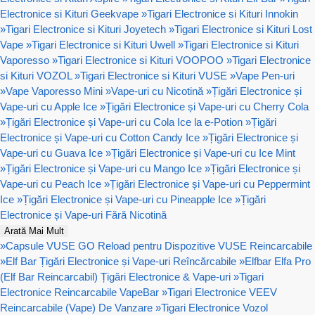
Electronice si Kituri Geekvape
»
Tigari Electronice si Kituri Innokin
»
Tigari Electronice si Kituri Joyetech
»
Tigari Electronice si Kituri Lost
Vape
»
Tigari Electronice si Kituri Uwell
»
Tigari Electronice si Kituri
Vaporesso
»
Tigari Electronice si Kituri VOOPOO
»
Tigari Electronice
si Kituri VOZOL
»
Tigari Electronice si Kituri VUSE
»
Vape Pen-uri
»
Vape Vaporesso Mini
»
Vape-uri cu Nicotină
»
Țigări Electronice și
Vape-uri cu Apple Ice
»
Țigări Electronice și Vape-uri cu Cherry Cola
»
Țigări Electronice și Vape-uri cu Cola Ice la e-Potion
»
Țigări
Electronice și Vape-uri cu Cotton Candy Ice
»
Țigări Electronice și
Vape-uri cu Guava Ice
»
Țigări Electronice și Vape-uri cu Ice Mint
»
Țigări Electronice și Vape-uri cu Mango Ice
»
Țigări Electronice și
Vape-uri cu Peach Ice
»
Țigări Electronice și Vape-uri cu Peppermint
Ice
»
Țigări Electronice și Vape-uri cu Pineapple Ice
»
Țigări
Electronice și Vape-uri Fără Nicotină
Arată Mai Mult
»
Capsule VUSE GO Reload pentru Dispozitive VUSE Reincarcabile
»
Elf Bar Țigări Electronice și Vape-uri Reîncărcabile
»
Elfbar Elfa Pro
(Elf Bar Reincarcabil) Țigări Electronice & Vape-uri
»
Tigari
Electronice Reincarcabile VapeBar
»
Tigari Electronice VEEV
Reincarcabile (Vape) De Vanzare
»
Tigari Electronice Vozol