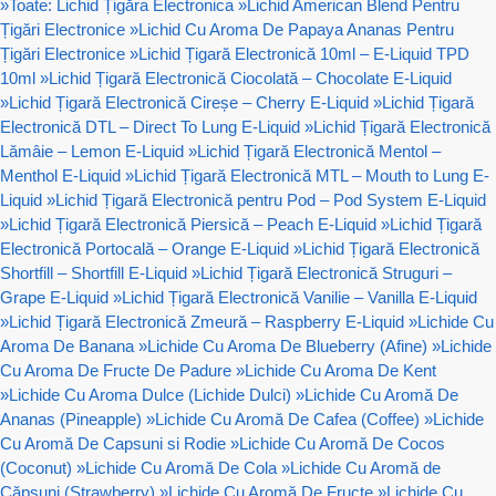
»
Toate: Lichid Țigăra Electronica
»
Lichid American Blend Pentru
Țigări Electronice
»
Lichid Cu Aroma De Papaya Ananas Pentru
Țigări Electronice
»
Lichid Țigară Electronică 10ml – E-Liquid TPD
10ml
»
Lichid Țigară Electronică Ciocolată – Chocolate E-Liquid
»
Lichid Țigară Electronică Cireșe – Cherry E-Liquid
»
Lichid Țigară
Electronică DTL – Direct To Lung E-Liquid
»
Lichid Țigară Electronică
Lămâie – Lemon E-Liquid
»
Lichid Țigară Electronică Mentol –
Menthol E-Liquid
»
Lichid Țigară Electronică MTL – Mouth to Lung E-
Liquid
»
Lichid Țigară Electronică pentru Pod – Pod System E-Liquid
»
Lichid Țigară Electronică Piersică – Peach E-Liquid
»
Lichid Țigară
Electronică Portocală – Orange E-Liquid
»
Lichid Țigară Electronică
Shortfill – Shortfill E-Liquid
»
Lichid Țigară Electronică Struguri –
Grape E-Liquid
»
Lichid Țigară Electronică Vanilie – Vanilla E-Liquid
»
Lichid Țigară Electronică Zmeură – Raspberry E-Liquid
»
Lichide Cu
Aroma De Banana
»
Lichide Cu Aroma De Blueberry (Afine)
»
Lichide
Cu Aroma De Fructe De Padure
»
Lichide Cu Aroma De Kent
»
Lichide Cu Aroma Dulce (Lichide Dulci)
»
Lichide Cu Aromă De
Ananas (Pineapple)
»
Lichide Cu Aromă De Cafea (Coffee)
»
Lichide
Cu Aromă De Capsuni si Rodie
»
Lichide Cu Aromă De Cocos
(Coconut)
»
Lichide Cu Aromă De Cola
»
Lichide Cu Aromă de
Căpșuni (Strawberry)
»
Lichide Cu Aromă De Fructe
»
Lichide Cu