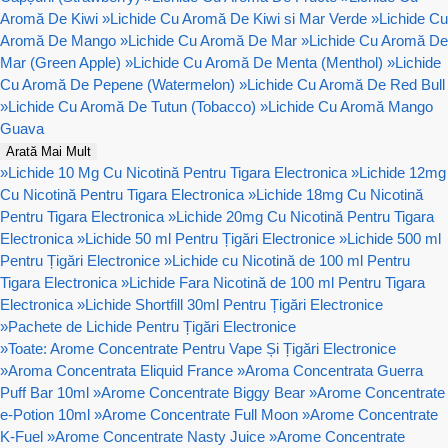
Aromă De Kiwi
»
Lichide Cu Aromă De Kiwi si Mar Verde
»
Lichide Cu
Aromă De Mango
»
Lichide Cu Aromă De Mar
»
Lichide Cu Aromă De
Mar (Green Apple)
»
Lichide Cu Aromă De Menta (Menthol)
»
Lichide
Cu Aromă De Pepene (Watermelon)
»
Lichide Cu Aromă De Red Bull
»
Lichide Cu Aromă De Tutun (Tobacco)
»
Lichide Cu Aromă Mango
Guava
Arată Mai Mult
»
Lichide 10 Mg Cu Nicotină Pentru Tigara Electronica
»
Lichide 12mg
Cu Nicotină Pentru Tigara Electronica
»
Lichide 18mg Cu Nicotină
Pentru Tigara Electronica
»
Lichide 20mg Cu Nicotină Pentru Tigara
Electronica
»
Lichide 50 ml Pentru Țigări Electronice
»
Lichide 500 ml
Pentru Țigări Electronice
»
Lichide cu Nicotină de 100 ml Pentru
Tigara Electronica
»
Lichide Fara Nicotină de 100 ml Pentru Tigara
Electronica
»
Lichide Shortfill 30ml Pentru Țigări Electronice
»
Pachete de Lichide Pentru Țigări Electronice
»
Toate: Arome Concentrate Pentru Vape Și Țigări Electronice
»
Aroma Concentrata Eliquid France
»
Aroma Concentrata Guerra
Puff Bar 10ml
»
Arome Concentrate Biggy Bear
»
Arome Concentrate
e-Potion 10ml
»
Arome Concentrate Full Moon
»
Arome Concentrate
K-Fuel
»
Arome Concentrate Nasty Juice
»
Arome Concentrate