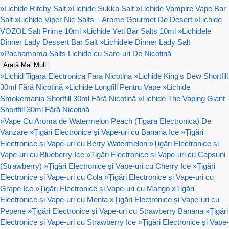
»
Lichide Ritchy Salt
»
Lichide Sukka Salt
»
Lichide Vampire Vape Bar
Salt
»
Lichide Viper Nic Salts – Arome Gourmet De Desert
»
Lichide
VOZOL Salt Prime 10ml
»
Lichide Yeti Bar Salts 10ml
»
Lichidele
Dinner Lady Dessert Bar Salt
»
Lichidele Dinner Lady Salt
»
Pachamama Salts Lichide cu Sare-uri De Nicotină
Arată Mai Mult
»
Lichid Tigara Electronica Fara Nicotina
»
Lichide King's Dew Shortfill
30ml Fără Nicotină
»
Lichide Longfill Pentru Vape
»
Lichide
Smokemania Shortfill 30ml Fără Nicotină
»
Lichide The Vaping Giant
Shortfill 30ml Fără Nicotină
»
Vape Cu Aroma de Watermelon Peach (Tigara Electronica) De
Vanzare
»
Țigări Electronice și Vape-uri cu Banana Ice
»
Țigări
Electronice și Vape-uri cu Berry Watermelon
»
Țigări Electronice și
Vape-uri cu Blueberry Ice
»
Țigări Electronice și Vape-uri cu Capsuni
(Strawberry)
»
Țigări Electronice și Vape-uri cu Cherry Ice
»
Țigări
Electronice și Vape-uri cu Cola
»
Țigări Electronice și Vape-uri cu
Grape Ice
»
Țigări Electronice și Vape-uri cu Mango
»
Țigări
Electronice și Vape-uri cu Menta
»
Țigări Electronice și Vape-uri cu
Pepene
»
Țigări Electronice și Vape-uri cu Strawberry Banana
»
Țigări
Electronice și Vape-uri cu Strawberry Ice
»
Țigări Electronice și Vape-