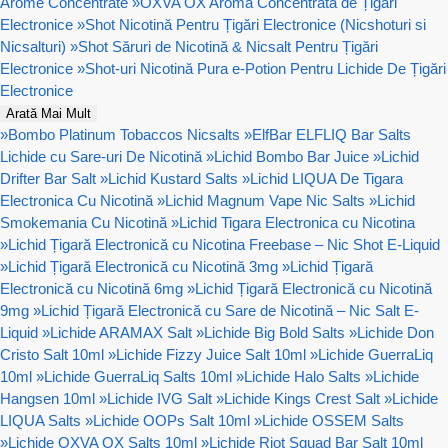
Arome Concentrate
»
OXVA OX Aromă Concentrata de Țigări
Electronice
»
Shot Nicotină Pentru Țigări Electronice (Nicshoturi si
Nicsalturi)
»
Shot Săruri de Nicotină & Nicsalt Pentru Țigări
Electronice
»
Shot-uri Nicotină Pura e-Potion Pentru Lichide De Țigări
Electronice
Arată Mai Mult
»
Bombo Platinum Tobaccos Nicsalts
»
ElfBar ELFLIQ Bar Salts
Lichide cu Sare-uri De Nicotină
»
Lichid Bombo Bar Juice
»
Lichid
Drifter Bar Salt
»
Lichid Kustard Salts
»
Lichid LIQUA De Tigara
Electronica Cu Nicotină
»
Lichid Magnum Vape Nic Salts
»
Lichid
Smokemania Cu Nicotină
»
Lichid Tigara Electronica cu Nicotina
»
Lichid Țigară Electronică cu Nicotina Freebase – Nic Shot E-Liquid
»
Lichid Țigară Electronică cu Nicotină 3mg
»
Lichid Țigară
Electronică cu Nicotină 6mg
»
Lichid Țigară Electronică cu Nicotină
9mg
»
Lichid Țigară Electronică cu Sare de Nicotină – Nic Salt E-
Liquid
»
Lichide ARAMAX Salt
»
Lichide Big Bold Salts
»
Lichide Don
Cristo Salt 10ml
»
Lichide Fizzy Juice Salt 10ml
»
Lichide GuerraLiq
10ml
»
Lichide GuerraLiq Salts 10ml
»
Lichide Halo Salts
»
Lichide
Hangsen 10ml
»
Lichide IVG Salt
»
Lichide Kings Crest Salt
»
Lichide
LIQUA Salts
»
Lichide OOPs Salt 10ml
»
Lichide OSSEM Salts
»
Lichide OXVA OX Salts 10ml
»
Lichide Riot Squad Bar Salt 10ml