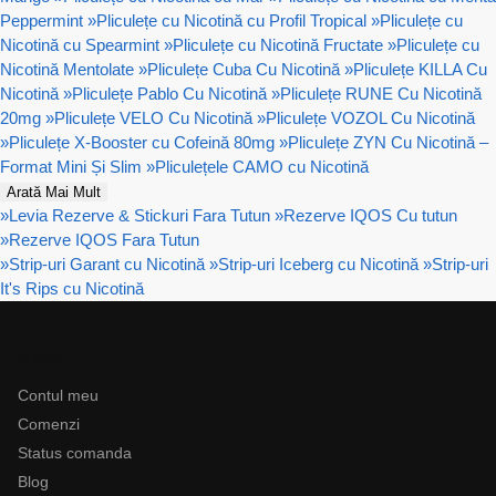
Peppermint
»
Pliculețe cu Nicotină cu Profil Tropical
»
Pliculețe cu
Nicotină cu Spearmint
»
Pliculețe cu Nicotină Fructate
»
Pliculețe cu
Nicotină Mentolate
»
Pliculețe Cuba Cu Nicotină
»
Pliculețe KILLA Cu
Nicotină
»
Pliculețe Pablo Cu Nicotină
»
Pliculețe RUNE Cu Nicotină
20mg
»
Pliculețe VELO Cu Nicotină
»
Pliculețe VOZOL Cu Nicotină
»
Pliculețe X-Booster cu Cofeină 80mg
»
Pliculețe ZYN Cu Nicotină –
Format Mini Și Slim
»
Pliculețele CAMO cu Nicotină
Arată Mai Mult
»
Levia Rezerve & Stickuri Fara Tutun
»
Rezerve IQOS Cu tutun
»
Rezerve IQOS Fara Tutun
»
Strip-uri Garant cu Nicotină
»
Strip-uri Iceberg cu Nicotină
»
Strip-uri
It's Rips cu Nicotină
Ajutor
Contul meu
Comenzi
Status comanda
Blog