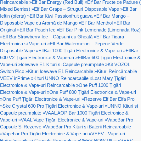
Reincarcabile
»
Elf Bar Energy (Red Bull)
»
Elf Bar Fructe de Padure (
Mixed Berries)
»
Elf Bar Grape – Struguri Disposable Vape
»
Elf Bar
Ieftin (oferta)
»
Elf Bar Kiwi Passionfruit guava
»
Elf Bar Mango –
Disposable Vape cu Aromă de Mango
»
Elf Bar Menthol
»
Elf Bar
Original
»
Elf Bar Peach Ice
»
Elf Bar Pink Lemonade (Limonada Roz)
»
Elf Bar Strawberry Ice – Căpșuni cu Gheață
»
Elf Bar Tigara
Electronica si Vape-uri
»
Elf Bar Watermelon – Pepene Verde
Disposable Vape
»
ElfBar 1000 Țigări Electronice & Vape-uri
»
ElfBar
600 V2 Țigări Electronice & Vape-uri
»
ElfBar 600 Țigări Electronice &
Vape-uri
»
Icewave E1 Kituri si Capsule preumplute
»
Kit VOZOL
Switch Pico
»
Kituri Icewave E1 Reincarcabile
»
Kituri Reîncărcabile
VEEV inPrime
»
Kituri UNNO Reincarcabile
»
Lost Mary Țigări
Electronice & Vape-uri Reincarcabile
»
One Puff 1000 Țigări
Electronice & Vape-uri
»
One Puff 800 Țigări Electronice & Vape-uri
»
One Puff Țigări Electronice & Vape-uri
»
Rezerve Elf Bar Elfa Pro
»
Ske Crystal 600 Pro Țigări Electronice & Vape-uri
»
UNNO Kituri si
Capsule preumplute
»
VAAL AOP Bar 1000 Țigări Electronice &
Vape-uri
»
VAAL Vape Țigări Electronice & Vape-uri
»
VapeBar Pro
Capsule Si Rezerve
»
VapeBar Pro Kituri si Baterii Reincarcabile
»
Vapebar Pro Țigări Electronice & Vape-uri
»
VEEV - Vape-uri
Reîncărcabile și Capsule Preumplute
»
VEEV NOW Ultra
»
VEEV