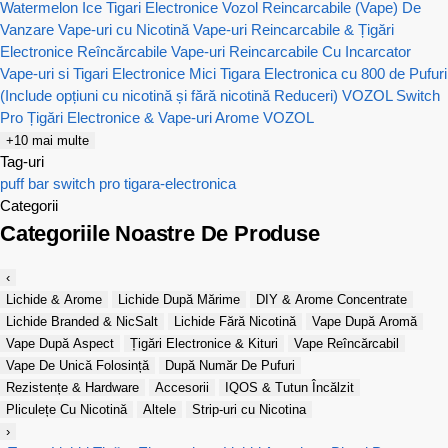
Watermelon Ice
Tigari Electronice Vozol Reincarcabile (Vape) De
Vanzare
Vape-uri cu Nicotină
Vape-uri Reincarcabile & Țigări
Electronice Reîncărcabile
Vape-uri Reincarcabile Cu Incarcator
Vape-uri si Tigari Electronice Mici
Tigara Electronica cu 800 de Pufuri
(Include opțiuni cu nicotină și fără nicotină Reduceri)
VOZOL Switch
Pro Țigări Electronice & Vape-uri
Arome VOZOL
+10 mai multe
Tag-uri
puff bar
switch pro
tigara-electronica
Categorii
Categoriile Noastre De Produse
‹
Lichide & Arome
Lichide După Mărime
DIY & Arome Concentrate
Lichide Branded & NicSalt
Lichide Fără Nicotină
Vape După Aromă
Vape După Aspect
Țigări Electronice & Kituri
Vape Reîncărcabil
Vape De Unică Folosință
După Număr De Pufuri
Rezistențe & Hardware
Accesorii
IQOS & Tutun Încălzit
Pliculețe Cu Nicotină
Altele
Strip-uri cu Nicotina
›