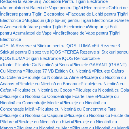
Reduceri la Vape-uri și Accesorii Pentru Tigări Electronice
»
Acumulatori și Baterii de Vape pentru Țigări Electronice
»
Cabluri de
Încărcare pentru Țigări Electronice
»
Flacoane de Lichid pentru Țigări
Electronice
»
Muștiucuri (drip tip-uri) pentru Țigări Electronice
»
Unelte
și Accesorii de Vape pentru Țigări Electronice
»
Wrap-uri și Folii
pentru Acumulatori de Vape
»
Încărcătoare de Vape pentru Țigări
Electronice
»
DELIA Rezerve si Stickuri pentru IQOS ILUMA
»
Fiit Rezerve &
Stickuri pentru Dispozitive IQOS
»
TEREA Rezerve si Stickuri pentru
IQOS ILUMA
»
Tigari Electronice IQOS Reincarcabile
»
Toate: Pliculețe Cu Nicotină și Snus
»
Pliculete GARANT (GRANT)
Cu Nicotina
»
Pliculețe 77 VB Edition Cu Nicotină
»
Pliculețe Cafero
Cu Cofeină
»
Pliculețe cu Nicotină cu Afine
»
Pliculețe cu Nicotină cu
Ananas
»
Pliculețe cu Nicotină cu Banana
»
Pliculețe cu Nicotină cu
Cafea
»
Pliculețe cu Nicotină cu Cocos
»
Pliculețe cu Nicotină cu Cola
»
Pliculețe cu Nicotină cu Concentrație Foarte Tare
»
Pliculețe cu
Nicotină cu Concentrație Medie
»
Pliculețe cu Nicotină cu
Concentrație Mică
»
Pliculețe cu Nicotină cu Concentrație Tare
»
Pliculețe cu Nicotină cu Căpșuni
»
Pliculețe cu Nicotină cu Fructe de
Pădure
»
Pliculețe cu Nicotină cu Kiwi
»
Pliculețe cu Nicotină cu
Mango
»
Pliculețe cu Nicotină cu Mar
»
Pliculețe cu Nicotină cu Mentă