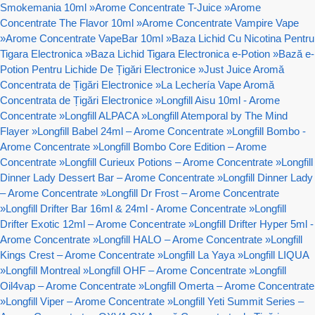
Smokemania 10ml
»
Arome Concentrate T-Juice
»
Arome
Concentrate The Flavor 10ml
»
Arome Concentrate Vampire Vape
»
Arome Concentrate VapeBar 10ml
»
Baza Lichid Cu Nicotina Pentru
Tigara Electronica
»
Baza Lichid Tigara Electronica e-Potion
»
Bază e-
Potion Pentru Lichide De Țigări Electronice
»
Just Juice Aromă
Concentrata de Țigări Electronice
»
La Lechería Vape Aromă
Concentrata de Țigări Electronice
»
Longfill Aisu 10ml - Arome
Concentrate
»
Longfill ALPACA
»
Longfill Atemporal by The Mind
Flayer
»
Longfill Babel 24ml – Arome Concentrate
»
Longfill Bombo -
Arome Concentrate
»
Longfill Bombo Core Edition – Arome
Concentrate
»
Longfill Curieux Potions – Arome Concentrate
»
Longfill
Dinner Lady Dessert Bar – Arome Concentrate
»
Longfill Dinner Lady
– Arome Concentrate
»
Longfill Dr Frost – Arome Concentrate
»
Longfill Drifter Bar 16ml & 24ml - Arome Concentrate
»
Longfill
Drifter Exotic 12ml – Arome Concentrate
»
Longfill Drifter Hyper 5ml -
Arome Concentrate
»
Longfill HALO – Arome Concentrate
»
Longfill
Kings Crest – Arome Concentrate
»
Longfill La Yaya
»
Longfill LIQUA
»
Longfill Montreal
»
Longfill OHF – Arome Concentrate
»
Longfill
Oil4vap – Arome Concentrate
»
Longfill Omerta – Arome Concentrate
»
Longfill Viper – Arome Concentrate
»
Longfill Yeti Summit Series –