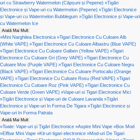
uri cu Strawberry Watermelon (Căpșuni și Pepene)
»
Țigări
Electronice și Vape-uri cu Watermelon (Pepene)
»
Țigări Electronice
și Vape-uri cu Watermelon Bubblegum
»
Țigări Electronice și Vape-uri
cu Watermelon Ice
Arată Mai Mult
»
Mini Narghilea Electronica
»
Tigari Electronice Cu Culoare Alb
(White VAPE)
»
Tigari Electronice Cu Culoare Albastru (Blue VAPE)
»
Tigari Electronice Cu Culoare Galben (Yellow VAPE)
»
Tigari
Electronice Cu Culoare Gri (Grey VAPE)
»
Tigari Electronice Cu
Culoare Mov (Purple VAPE)
»
Tigari Electronice Cu Culoare Negru
(Black VAPE)
»
Tigari Electronice Cu Culoare Portocaliu (Orange
VAPE)
»
Tigari Electronice Cu Culoare Rosu (Red VAPE)
»
Tigari
Electronice Cu Culoare Roz (Pink VAPE)
»
Tigari Electronice Cu
Culoare Verde (Green VAPE)
»
Vape-uri si Tigari Electronice Mici
»
Țigări Electronice și Vape-uri de Culoare Lavanda
»
Țigări
Electronice și Vape-uri In Forma De Tigara
»
Țigări Electronice și
Vape-uri In Forma Patrata
Arată Mai Mult
»
Toate: Vape-uri și Țigări Electronice
»
Aspire Mini Vape
»
Box Mod
»
Elfbar Mini Vape
»
Kit-uri tigari electronice
»
Mod-uri De Tigari