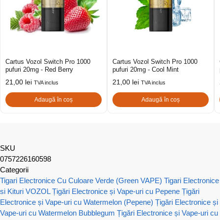
Cartus Vozol Switch Pro 1000
Cartus Vozol Switch Pro 1000
pufuri 20mg - Red Berry
pufuri 20mg - Cool Mint
21,00
lei
21,00
lei
TVA inclus
TVA inclus
Adaugă în coș
Adaugă în coș
SKU
0757226160598
Categorii
Tigari Electronice Cu Culoare Verde (Green VAPE)
Tigari Electronice
si Kituri VOZOL
Țigări Electronice și Vape-uri cu Pepene
Țigări
Electronice și Vape-uri cu Watermelon (Pepene)
Țigări Electronice și
Vape-uri cu Watermelon Bubblegum
Țigări Electronice și Vape-uri cu