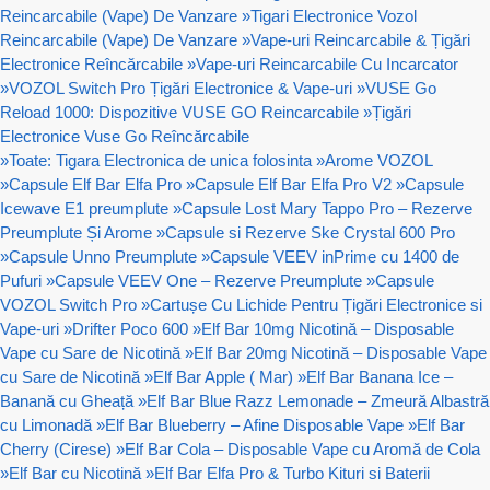
Reincarcabile (Vape) De Vanzare
»
Tigari Electronice Vozol
Reincarcabile (Vape) De Vanzare
»
Vape-uri Reincarcabile & Țigări
Electronice Reîncărcabile
»
Vape-uri Reincarcabile Cu Incarcator
»
VOZOL Switch Pro Țigări Electronice & Vape-uri
»
VUSE Go
Reload 1000: Dispozitive VUSE GO Reincarcabile
»
Țigări
Electronice Vuse Go Reîncărcabile
»
Toate: Tigara Electronica de unica folosinta
»
Arome VOZOL
»
Capsule Elf Bar Elfa Pro
»
Capsule Elf Bar Elfa Pro V2
»
Capsule
Icewave E1 preumplute
»
Capsule Lost Mary Tappo Pro – Rezerve
Preumplute Și Arome
»
Capsule si Rezerve Ske Crystal 600 Pro
»
Capsule Unno Preumplute
»
Capsule VEEV inPrime cu 1400 de
Pufuri
»
Capsule VEEV One – Rezerve Preumplute
»
Capsule
VOZOL Switch Pro
»
Cartușe Cu Lichide Pentru Țigări Electronice si
Vape-uri
»
Drifter Poco 600
»
Elf Bar 10mg Nicotină – Disposable
Vape cu Sare de Nicotină
»
Elf Bar 20mg Nicotină – Disposable Vape
cu Sare de Nicotină
»
Elf Bar Apple ( Mar)
»
Elf Bar Banana Ice –
Banană cu Gheață
»
Elf Bar Blue Razz Lemonade – Zmeură Albastră
cu Limonadă
»
Elf Bar Blueberry – Afine Disposable Vape
»
Elf Bar
Cherry (Cirese)
»
Elf Bar Cola – Disposable Vape cu Aromă de Cola
»
Elf Bar cu Nicotină
»
Elf Bar Elfa Pro & Turbo Kituri si Baterii