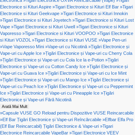
Electronica
»
Tigari Electronice OXVA Reincarcabile (Vape)
»
Tigari
Electronice si Kituri Aspire
»
Tigari Electronice si Kituri Elf Bar
»
Tigari
Electronice si Kituri Geekvape
»
Tigari Electronice si Kituri Innokin
»
Tigari Electronice si Kituri Joyetech
»
Tigari Electronice si Kituri Lost
Vape
»
Tigari Electronice si Kituri Uwell
»
Tigari Electronice si Kituri
Vaporesso
»
Tigari Electronice si Kituri VOOPOO
»
Tigari Electronice
si Kituri VOZOL
»
Tigari Electronice si Kituri VUSE
»
Vape Pen-uri
»
Vape Vaporesso Mini
»
Vape-uri cu Nicotină
»
Țigări Electronice și
Vape-uri cu Apple Ice
»
Țigări Electronice și Vape-uri cu Cherry Cola
»
Țigări Electronice și Vape-uri cu Cola Ice la e-Potion
»
Țigări
Electronice și Vape-uri cu Cotton Candy Ice
»
Țigări Electronice și
Vape-uri cu Guava Ice
»
Țigări Electronice și Vape-uri cu Ice Mint
»
Țigări Electronice și Vape-uri cu Mango Ice
»
Țigări Electronice și
Vape-uri cu Peach Ice
»
Țigări Electronice și Vape-uri cu Peppermint
Ice
»
Țigări Electronice și Vape-uri cu Pineapple Ice
»
Țigări
Electronice și Vape-uri Fără Nicotină
Arată Mai Mult
»
Capsule VUSE GO Reload pentru Dispozitive VUSE Reincarcabile
»
Elf Bar Țigări Electronice și Vape-uri Reîncărcabile
»
Elfbar Elfa Pro
(Elf Bar Reincarcabil) Țigări Electronice & Vape-uri
»
Tigari
Electronice Reincarcabile VapeBar
»
Tigari Electronice VEEV