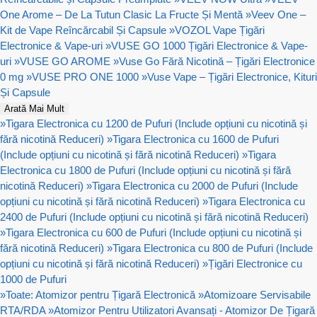
One Arome – De La Tutun Clasic La Fructe Și Mentă
»
Veev One –
Kit de Vape Reîncărcabil Și Capsule
»
VOZOL Vape Țigări
Electronice & Vape-uri
»
VUSE GO 1000 Țigări Electronice & Vape-
uri
»
VUSE GO AROME
»
Vuse Go Fără Nicotină – Țigări Electronice
0 mg
»
VUSE PRO ONE 1000
»
Vuse Vape – Țigări Electronice, Kituri
Și Capsule
Arată Mai Mult
»
Tigara Electronica cu 1200 de Pufuri (Include opțiuni cu nicotină și
fără nicotină Reduceri)
»
Tigara Electronica cu 1600 de Pufuri
(Include opțiuni cu nicotină și fără nicotină Reduceri)
»
Tigara
Electronica cu 1800 de Pufuri (Include opțiuni cu nicotină și fără
nicotină Reduceri)
»
Tigara Electronica cu 2000 de Pufuri (Include
opțiuni cu nicotină și fără nicotină Reduceri)
»
Tigara Electronica cu
2400 de Pufuri (Include opțiuni cu nicotină și fără nicotină Reduceri)
»
Tigara Electronica cu 600 de Pufuri (Include opțiuni cu nicotină și
fără nicotină Reduceri)
»
Tigara Electronica cu 800 de Pufuri (Include
opțiuni cu nicotină și fără nicotină Reduceri)
»
Țigări Electronice cu
1000 de Pufuri
»
Toate: Atomizor pentru Țigară Electronică
»
Atomizoare Servisabile
RTA/RDA
»
Atomizor Pentru Utilizatori Avansați - Atomizor De Țigară