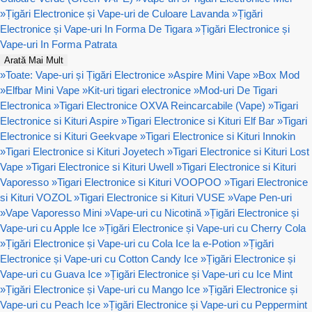
»
Țigări Electronice și Vape-uri de Culoare Lavanda
»
Țigări
Electronice și Vape-uri In Forma De Tigara
»
Țigări Electronice și
Vape-uri In Forma Patrata
Arată Mai Mult
»
Toate: Vape-uri și Țigări Electronice
»
Aspire Mini Vape
»
Box Mod
»
Elfbar Mini Vape
»
Kit-uri tigari electronice
»
Mod-uri De Tigari
Electronica
»
Tigari Electronice OXVA Reincarcabile (Vape)
»
Tigari
Electronice si Kituri Aspire
»
Tigari Electronice si Kituri Elf Bar
»
Tigari
Electronice si Kituri Geekvape
»
Tigari Electronice si Kituri Innokin
»
Tigari Electronice si Kituri Joyetech
»
Tigari Electronice si Kituri Lost
Vape
»
Tigari Electronice si Kituri Uwell
»
Tigari Electronice si Kituri
Vaporesso
»
Tigari Electronice si Kituri VOOPOO
»
Tigari Electronice
si Kituri VOZOL
»
Tigari Electronice si Kituri VUSE
»
Vape Pen-uri
»
Vape Vaporesso Mini
»
Vape-uri cu Nicotină
»
Țigări Electronice și
Vape-uri cu Apple Ice
»
Țigări Electronice și Vape-uri cu Cherry Cola
»
Țigări Electronice și Vape-uri cu Cola Ice la e-Potion
»
Țigări
Electronice și Vape-uri cu Cotton Candy Ice
»
Țigări Electronice și
Vape-uri cu Guava Ice
»
Țigări Electronice și Vape-uri cu Ice Mint
»
Țigări Electronice și Vape-uri cu Mango Ice
»
Țigări Electronice și
Vape-uri cu Peach Ice
»
Țigări Electronice și Vape-uri cu Peppermint