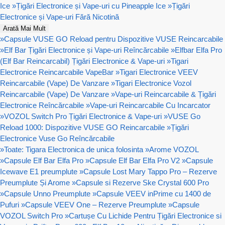
Ice
»
Țigări Electronice și Vape-uri cu Pineapple Ice
»
Țigări
Electronice și Vape-uri Fără Nicotină
Arată Mai Mult
»
Capsule VUSE GO Reload pentru Dispozitive VUSE Reincarcabile
»
Elf Bar Țigări Electronice și Vape-uri Reîncărcabile
»
Elfbar Elfa Pro
(Elf Bar Reincarcabil) Țigări Electronice & Vape-uri
»
Tigari
Electronice Reincarcabile VapeBar
»
Tigari Electronice VEEV
Reincarcabile (Vape) De Vanzare
»
Tigari Electronice Vozol
Reincarcabile (Vape) De Vanzare
»
Vape-uri Reincarcabile & Țigări
Electronice Reîncărcabile
»
Vape-uri Reincarcabile Cu Incarcator
»
VOZOL Switch Pro Țigări Electronice & Vape-uri
»
VUSE Go
Reload 1000: Dispozitive VUSE GO Reincarcabile
»
Țigări
Electronice Vuse Go Reîncărcabile
»
Toate: Tigara Electronica de unica folosinta
»
Arome VOZOL
»
Capsule Elf Bar Elfa Pro
»
Capsule Elf Bar Elfa Pro V2
»
Capsule
Icewave E1 preumplute
»
Capsule Lost Mary Tappo Pro – Rezerve
Preumplute Și Arome
»
Capsule si Rezerve Ske Crystal 600 Pro
»
Capsule Unno Preumplute
»
Capsule VEEV inPrime cu 1400 de
Pufuri
»
Capsule VEEV One – Rezerve Preumplute
»
Capsule
VOZOL Switch Pro
»
Cartușe Cu Lichide Pentru Țigări Electronice si