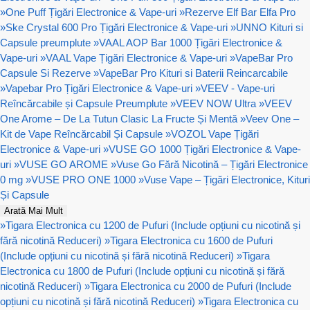
»
One Puff Țigări Electronice & Vape-uri
»
Rezerve Elf Bar Elfa Pro
»
Ske Crystal 600 Pro Țigări Electronice & Vape-uri
»
UNNO Kituri si
Capsule preumplute
»
VAAL AOP Bar 1000 Țigări Electronice &
Vape-uri
»
VAAL Vape Țigări Electronice & Vape-uri
»
VapeBar Pro
Capsule Si Rezerve
»
VapeBar Pro Kituri si Baterii Reincarcabile
»
Vapebar Pro Țigări Electronice & Vape-uri
»
VEEV - Vape-uri
Reîncărcabile și Capsule Preumplute
»
VEEV NOW Ultra
»
VEEV
One Arome – De La Tutun Clasic La Fructe Și Mentă
»
Veev One –
Kit de Vape Reîncărcabil Și Capsule
»
VOZOL Vape Țigări
Electronice & Vape-uri
»
VUSE GO 1000 Țigări Electronice & Vape-
uri
»
VUSE GO AROME
»
Vuse Go Fără Nicotină – Țigări Electronice
0 mg
»
VUSE PRO ONE 1000
»
Vuse Vape – Țigări Electronice, Kituri
Și Capsule
Arată Mai Mult
»
Tigara Electronica cu 1200 de Pufuri (Include opțiuni cu nicotină și
fără nicotină Reduceri)
»
Tigara Electronica cu 1600 de Pufuri
(Include opțiuni cu nicotină și fără nicotină Reduceri)
»
Tigara
Electronica cu 1800 de Pufuri (Include opțiuni cu nicotină și fără
nicotină Reduceri)
»
Tigara Electronica cu 2000 de Pufuri (Include
opțiuni cu nicotină și fără nicotină Reduceri)
»
Tigara Electronica cu