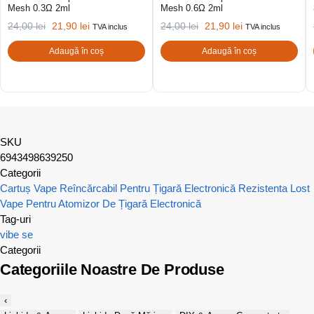
Mesh 0.3Ω 2ml
Mesh 0.6Ω 2ml
24,00
lei
21,90
lei
24,00
lei
21,90
lei
TVA inclus
TVA inclus
Adaugă în coș
Adaugă în coș
SKU
6943498639250
Categorii
Cartuș Vape Reîncărcabil Pentru Țigară Electronică
Rezistenta Lost
Vape Pentru Atomizor De Țigară Electronică
Tag-uri
vibe se
Categorii
Categoriile Noastre De Produse
‹