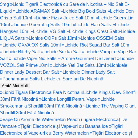
9mg
»
Lichid Țigară Electronică cu Sare de Nicotină – Nic Salt E-
Liquid
»
Lichide ARAMAX Salt
»
Lichide Big Bold Salts
»
Lichide Don
Cristo Salt 10ml
»
Lichide Fizzy Juice Salt 10ml
»
Lichide GuerraLiq
10ml
»
Lichide GuerraLiq Salts 10ml
»
Lichide Halo Salts
»
Lichide
Hangsen 10ml
»
Lichide IVG Salt
»
Lichide Kings Crest Salt
»
Lichide
LIQUA Salts
»
Lichide OOPs Salt 10ml
»
Lichide OSSEM Salts
»
Lichide OXVA OX Salts 10ml
»
Lichide Riot Squad Bar Salt 10ml
»
Lichide Ritchy Salt
»
Lichide Sukka Salt
»
Lichide Vampire Vape Bar
Salt
»
Lichide Viper Nic Salts – Arome Gourmet De Desert
»
Lichide
VOZOL Salt Prime 10ml
»
Lichide Yeti Bar Salts 10ml
»
Lichidele
Dinner Lady Dessert Bar Salt
»
Lichidele Dinner Lady Salt
»
Pachamama Salts Lichide cu Sare-uri De Nicotină
Arată Mai Mult
»
Lichid Tigara Electronica Fara Nicotina
»
Lichide King's Dew Shortfill
30ml Fără Nicotină
»
Lichide Longfill Pentru Vape
»
Lichide
Smokemania Shortfill 30ml Fără Nicotină
»
Lichide The Vaping Giant
Shortfill 30ml Fără Nicotină
»
Vape Cu Aroma de Watermelon Peach (Tigara Electronica) De
Vanzare
»
Țigări Electronice și Vape-uri cu Banana Ice
»
Țigări
Electronice și Vape-uri cu Berry Watermelon
»
Țigări Electronice și