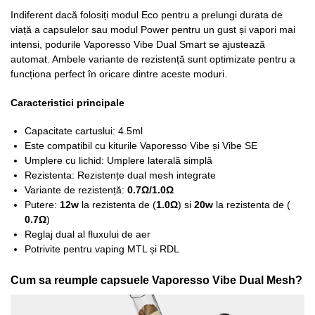
Indiferent dacă folosiți modul Eco pentru a prelungi durata de
viață a capsulelor sau modul Power pentru un gust și vapori mai
intensi, podurile Vaporesso Vibe Dual Smart se ajustează
automat. Ambele variante de rezistență sunt optimizate pentru a
funcționa perfect în oricare dintre aceste moduri.
Caracteristici principale
Capacitate cartuslui: 4.5ml
Este compatibil cu kiturile Vaporesso Vibe și Vibe SE
Umplere cu lichid: Umplere laterală simplă
Rezistenta: Rezistențe dual mesh integrate
Variante de rezistență:
0.7Ω/1.0Ω
Putere:
12w
la rezistenta de (
1.0Ω
) si
20w
la rezistenta de (
0.7Ω
)
Reglaj dual al fluxului de aer
Potrivite pentru vaping MTL și RDL
Cum sa reumple capsuele Vaporesso Vibe Dual Mesh?