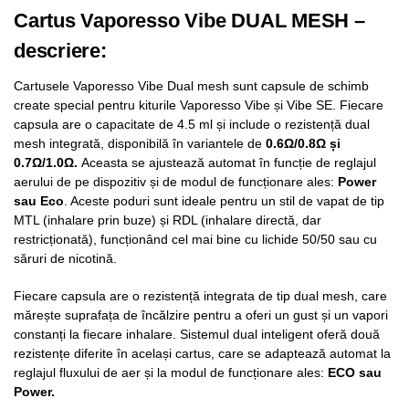
Cartus Vaporesso Vibe DUAL MESH –
descriere:
Cartusele Vaporesso Vibe Dual mesh sunt capsule de schimb
create special pentru kiturile Vaporesso Vibe și Vibe SE. Fiecare
capsula are o capacitate de 4.5 ml și include o rezistență dual
mesh integrată, disponibilă în variantele de
0.6Ω/0.8Ω și
0.7Ω/1.0Ω.
Aceasta se ajustează automat în funcție de reglajul
aerului de pe dispozitiv și de modul de funcționare ales:
Power
sau Eco
. Aceste poduri sunt ideale pentru un stil de vapat de tip
MTL (inhalare prin buze) și RDL (inhalare directă, dar
restricționată), funcționând cel mai bine cu lichide 50/50 sau cu
săruri de nicotină.
Fiecare capsula are o rezistență integrata de tip dual mesh, care
mărește suprafața de încălzire pentru a oferi un gust și un vapori
constanți la fiecare inhalare. Sistemul dual inteligent oferă două
rezistențe diferite în același cartus, care se adaptează automat la
reglajul fluxului de aer și la modul de funcționare ales:
ECO sau
Power.