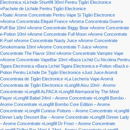
Electronica
»
Lichide Shortfill 30ml Pentru Țigări Electronice
»
Pachete de Lichide Pentru Țigări Electronice
»
Toate: Arome Concentrate Pentru Vape Și Țigări Electronice
»
Aroma Concentrata Eliquid France
»
Aroma Concentrata Guerra
Puff Bar 10ml
»
Arome Concentrate Biggy Bear
»
Arome Concentrate
e-Potion 10ml
»
Arome Concentrate Full Moon
»
Arome Concentrate
K-Fuel
»
Arome Concentrate Nasty Juice
»
Arome Concentrate
Smokemania 10ml
»
Arome Concentrate T-Juice
»
Arome
Concentrate The Flavor 10ml
»
Arome Concentrate Vampire Vape
»
Arome Concentrate VapeBar 10ml
»
Baza Lichid Cu Nicotina Pentru
Tigara Electronica
»
Baza Lichid Tigara Electronica e-Potion
»
Bază e-
Potion Pentru Lichide De Țigări Electronice
»
Just Juice Aromă
Concentrata de Țigări Electronice
»
La Lechería Vape Aromă
Concentrata de Țigări Electronice
»
Longfill Aisu 10ml - Arome
Concentrate
»
Longfill ALPACA
»
Longfill Atemporal by The Mind
Flayer
»
Longfill Babel 24ml – Arome Concentrate
»
Longfill Bombo -
Arome Concentrate
»
Longfill Bombo Core Edition – Arome
Concentrate
»
Longfill Curieux Potions – Arome Concentrate
»
Longfill
Dinner Lady Dessert Bar – Arome Concentrate
»
Longfill Dinner Lady
– Arome Concentrate
»
Longfill Dr Frost – Arome Concentrate
»
Longfill Drifter Bar 16ml & 24ml - Arome Concentrate
»
Longfill