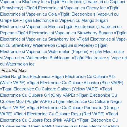
Vape-uri cu Blueberry Ice
»
Țigări Electronice și Vape-uri cu Capsuni
(Strawberry)
»
Țigări Electronice și Vape-uri cu Cherry Ice
»
Țigări
Electronice și Vape-uri cu Cola
»
Țigări Electronice și Vape-uri cu
Grape Ice
»
Țigări Electronice și Vape-uri cu Mango
»
Țigări
Electronice și Vape-uri cu Menta
»
Țigări Electronice și Vape-uri cu
Pepene
»
Țigări Electronice și Vape-uri cu Strawberry Banana
»
Țigări
Electronice și Vape-uri cu Strawberry Ice
»
Țigări Electronice și Vape-
uri cu Strawberry Watermelon (Căpșuni și Pepene)
»
Țigări
Electronice și Vape-uri cu Watermelon (Pepene)
»
Țigări Electronice
și Vape-uri cu Watermelon Bubblegum
»
Țigări Electronice și Vape-uri
cu Watermelon Ice
Arată Mai Mult
»
Mini Narghilea Electronica
»
Tigari Electronice Cu Culoare Alb
(White VAPE)
»
Tigari Electronice Cu Culoare Albastru (Blue VAPE)
»
Tigari Electronice Cu Culoare Galben (Yellow VAPE)
»
Tigari
Electronice Cu Culoare Gri (Grey VAPE)
»
Tigari Electronice Cu
Culoare Mov (Purple VAPE)
»
Tigari Electronice Cu Culoare Negru
(Black VAPE)
»
Tigari Electronice Cu Culoare Portocaliu (Orange
VAPE)
»
Tigari Electronice Cu Culoare Rosu (Red VAPE)
»
Tigari
Electronice Cu Culoare Roz (Pink VAPE)
»
Tigari Electronice Cu
Culoare Verde (Green VAPE)
»
Vape-uri si Tigari Electronice Mici