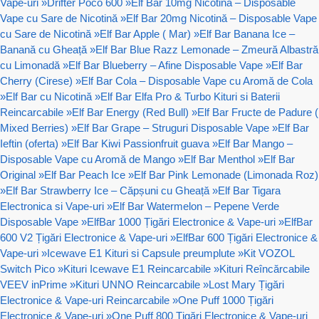
Vape-uri
»
Drifter Poco 600
»
Elf Bar 10mg Nicotină – Disposable
Vape cu Sare de Nicotină
»
Elf Bar 20mg Nicotină – Disposable Vape
cu Sare de Nicotină
»
Elf Bar Apple ( Mar)
»
Elf Bar Banana Ice –
Banană cu Gheață
»
Elf Bar Blue Razz Lemonade – Zmeură Albastră
cu Limonadă
»
Elf Bar Blueberry – Afine Disposable Vape
»
Elf Bar
Cherry (Cirese)
»
Elf Bar Cola – Disposable Vape cu Aromă de Cola
»
Elf Bar cu Nicotină
»
Elf Bar Elfa Pro & Turbo Kituri si Baterii
Reincarcabile
»
Elf Bar Energy (Red Bull)
»
Elf Bar Fructe de Padure (
Mixed Berries)
»
Elf Bar Grape – Struguri Disposable Vape
»
Elf Bar
Ieftin (oferta)
»
Elf Bar Kiwi Passionfruit guava
»
Elf Bar Mango –
Disposable Vape cu Aromă de Mango
»
Elf Bar Menthol
»
Elf Bar
Original
»
Elf Bar Peach Ice
»
Elf Bar Pink Lemonade (Limonada Roz)
»
Elf Bar Strawberry Ice – Căpșuni cu Gheață
»
Elf Bar Tigara
Electronica si Vape-uri
»
Elf Bar Watermelon – Pepene Verde
Disposable Vape
»
ElfBar 1000 Țigări Electronice & Vape-uri
»
ElfBar
600 V2 Țigări Electronice & Vape-uri
»
ElfBar 600 Țigări Electronice &
Vape-uri
»
Icewave E1 Kituri si Capsule preumplute
»
Kit VOZOL
Switch Pico
»
Kituri Icewave E1 Reincarcabile
»
Kituri Reîncărcabile
VEEV inPrime
»
Kituri UNNO Reincarcabile
»
Lost Mary Țigări
Electronice & Vape-uri Reincarcabile
»
One Puff 1000 Țigări
Electronice & Vape-uri
»
One Puff 800 Țigări Electronice & Vape-uri