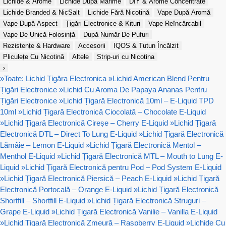
Lichide & Arome
Lichide După Mărime
DIY & Arome Concentrate
Lichide Branded & NicSalt
Lichide Fără Nicotină
Vape După Aromă
Vape După Aspect
Țigări Electronice & Kituri
Vape Reîncărcabil
Vape De Unică Folosință
După Număr De Pufuri
Rezistențe & Hardware
Accesorii
IQOS & Tutun Încălzit
Pliculețe Cu Nicotină
Altele
Strip-uri cu Nicotina
›
»
Toate: Lichid Țigăra Electronica
»
Lichid American Blend Pentru
Țigări Electronice
»
Lichid Cu Aroma De Papaya Ananas Pentru
Țigări Electronice
»
Lichid Țigară Electronică 10ml – E-Liquid TPD
10ml
»
Lichid Țigară Electronică Ciocolată – Chocolate E-Liquid
»
Lichid Țigară Electronică Cireșe – Cherry E-Liquid
»
Lichid Țigară
Electronică DTL – Direct To Lung E-Liquid
»
Lichid Țigară Electronică
Lămâie – Lemon E-Liquid
»
Lichid Țigară Electronică Mentol –
Menthol E-Liquid
»
Lichid Țigară Electronică MTL – Mouth to Lung E-
Liquid
»
Lichid Țigară Electronică pentru Pod – Pod System E-Liquid
»
Lichid Țigară Electronică Piersică – Peach E-Liquid
»
Lichid Țigară
Electronică Portocală – Orange E-Liquid
»
Lichid Țigară Electronică
Shortfill – Shortfill E-Liquid
»
Lichid Țigară Electronică Struguri –
Grape E-Liquid
»
Lichid Țigară Electronică Vanilie – Vanilla E-Liquid
»
Lichid Țigară Electronică Zmeură – Raspberry E-Liquid
»
Lichide Cu