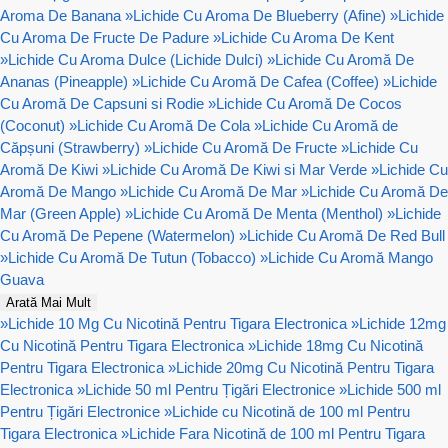
Aroma De Banana
»
Lichide Cu Aroma De Blueberry (Afine)
»
Lichide
Cu Aroma De Fructe De Padure
»
Lichide Cu Aroma De Kent
»
Lichide Cu Aroma Dulce (Lichide Dulci)
»
Lichide Cu Aromă De
Ananas (Pineapple)
»
Lichide Cu Aromă De Cafea (Coffee)
»
Lichide
Cu Aromă De Capsuni si Rodie
»
Lichide Cu Aromă De Cocos
(Coconut)
»
Lichide Cu Aromă De Cola
»
Lichide Cu Aromă de
Căpșuni (Strawberry)
»
Lichide Cu Aromă De Fructe
»
Lichide Cu
Aromă De Kiwi
»
Lichide Cu Aromă De Kiwi si Mar Verde
»
Lichide Cu
Aromă De Mango
»
Lichide Cu Aromă De Mar
»
Lichide Cu Aromă De
Mar (Green Apple)
»
Lichide Cu Aromă De Menta (Menthol)
»
Lichide
Cu Aromă De Pepene (Watermelon)
»
Lichide Cu Aromă De Red Bull
»
Lichide Cu Aromă De Tutun (Tobacco)
»
Lichide Cu Aromă Mango
Guava
Arată Mai Mult
»
Lichide 10 Mg Cu Nicotină Pentru Tigara Electronica
»
Lichide 12mg
Cu Nicotină Pentru Tigara Electronica
»
Lichide 18mg Cu Nicotină
Pentru Tigara Electronica
»
Lichide 20mg Cu Nicotină Pentru Tigara
Electronica
»
Lichide 50 ml Pentru Țigări Electronice
»
Lichide 500 ml
Pentru Țigări Electronice
»
Lichide cu Nicotină de 100 ml Pentru
Tigara Electronica
»
Lichide Fara Nicotină de 100 ml Pentru Tigara