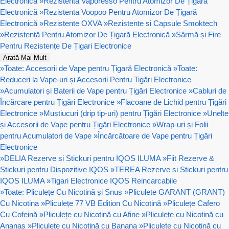
Electronică
»
Rezistenta Vaporesso Pentru Atomizor De Țigară
Electronică
»
Rezistenta Voopoo Pentru Atomizor De Țigară
Electronică
»
Rezistente OXVA
»
Rezistente si Capsule Smoktech
»
Rezistență Pentru Atomizor De Țigară Electronică
»
Sârmă și Fire
Pentru Rezistențe De Țigari Electronice
Arată Mai Mult
»
Toate: Accesorii de Vape pentru Țigară Electronică
»
Toate:
Reduceri la Vape-uri și Accesorii Pentru Tigări Electronice
»
Acumulatori și Baterii de Vape pentru Țigări Electronice
»
Cabluri de
Încărcare pentru Țigări Electronice
»
Flacoane de Lichid pentru Țigări
Electronice
»
Muștiucuri (drip tip-uri) pentru Țigări Electronice
»
Unelte
și Accesorii de Vape pentru Țigări Electronice
»
Wrap-uri și Folii
pentru Acumulatori de Vape
»
Încărcătoare de Vape pentru Țigări
Electronice
»
DELIA Rezerve si Stickuri pentru IQOS ILUMA
»
Fiit Rezerve &
Stickuri pentru Dispozitive IQOS
»
TEREA Rezerve si Stickuri pentru
IQOS ILUMA
»
Tigari Electronice IQOS Reincarcabile
»
Toate: Pliculețe Cu Nicotină și Snus
»
Pliculete GARANT (GRANT)
Cu Nicotina
»
Pliculețe 77 VB Edition Cu Nicotină
»
Pliculețe Cafero
Cu Cofeină
»
Pliculețe cu Nicotină cu Afine
»
Pliculețe cu Nicotină cu
Ananas
»
Pliculețe cu Nicotină cu Banana
»
Pliculețe cu Nicotină cu