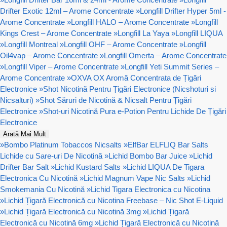
Drifter Exotic 12ml – Arome Concentrate
»
Longfill Drifter Hyper 5ml -
Arome Concentrate
»
Longfill HALO – Arome Concentrate
»
Longfill
Kings Crest – Arome Concentrate
»
Longfill La Yaya
»
Longfill LIQUA
»
Longfill Montreal
»
Longfill OHF – Arome Concentrate
»
Longfill
Oil4vap – Arome Concentrate
»
Longfill Omerta – Arome Concentrate
»
Longfill Viper – Arome Concentrate
»
Longfill Yeti Summit Series –
Arome Concentrate
»
OXVA OX Aromă Concentrata de Țigări
Electronice
»
Shot Nicotină Pentru Țigări Electronice (Nicshoturi si
Nicsalturi)
»
Shot Săruri de Nicotină & Nicsalt Pentru Țigări
Electronice
»
Shot-uri Nicotină Pura e-Potion Pentru Lichide De Țigări
Electronice
Arată Mai Mult
»
Bombo Platinum Tobaccos Nicsalts
»
ElfBar ELFLIQ Bar Salts
Lichide cu Sare-uri De Nicotină
»
Lichid Bombo Bar Juice
»
Lichid
Drifter Bar Salt
»
Lichid Kustard Salts
»
Lichid LIQUA De Tigara
Electronica Cu Nicotină
»
Lichid Magnum Vape Nic Salts
»
Lichid
Smokemania Cu Nicotină
»
Lichid Tigara Electronica cu Nicotina
»
Lichid Țigară Electronică cu Nicotina Freebase – Nic Shot E-Liquid
»
Lichid Țigară Electronică cu Nicotină 3mg
»
Lichid Țigară
Electronică cu Nicotină 6mg
»
Lichid Țigară Electronică cu Nicotină