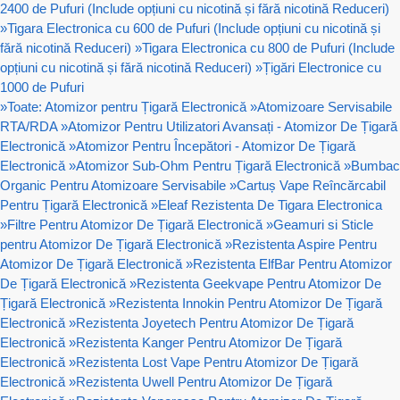
2400 de Pufuri (Include opțiuni cu nicotină și fără nicotină Reduceri)
»
Tigara Electronica cu 600 de Pufuri (Include opțiuni cu nicotină și
fără nicotină Reduceri)
»
Tigara Electronica cu 800 de Pufuri (Include
opțiuni cu nicotină și fără nicotină Reduceri)
»
Țigări Electronice cu
1000 de Pufuri
»
Toate: Atomizor pentru Țigară Electronică
»
Atomizoare Servisabile
RTA/RDA
»
Atomizor Pentru Utilizatori Avansați - Atomizor De Țigară
Electronică
»
Atomizor Pentru Începători - Atomizor De Țigară
Electronică
»
Atomizor Sub-Ohm Pentru Țigară Electronică
»
Bumbac
Organic Pentru Atomizoare Servisabile
»
Cartuș Vape Reîncărcabil
Pentru Țigară Electronică
»
Eleaf Rezistenta De Tigara Electronica
»
Filtre Pentru Atomizor De Țigară Electronică
»
Geamuri si Sticle
pentru Atomizor De Țigară Electronică
»
Rezistenta Aspire Pentru
Atomizor De Țigară Electronică
»
Rezistenta ElfBar Pentru Atomizor
De Țigară Electronică
»
Rezistenta Geekvape Pentru Atomizor De
Țigară Electronică
»
Rezistenta Innokin Pentru Atomizor De Țigară
Electronică
»
Rezistenta Joyetech Pentru Atomizor De Țigară
Electronică
»
Rezistenta Kanger Pentru Atomizor De Țigară
Electronică
»
Rezistenta Lost Vape Pentru Atomizor De Țigară
Electronică
»
Rezistenta Uwell Pentru Atomizor De Țigară