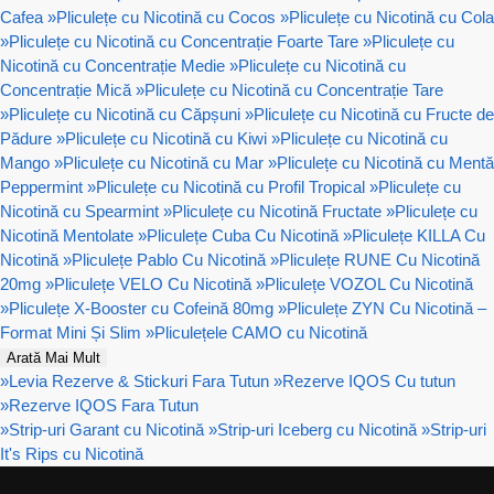
Cafea
»
Pliculețe cu Nicotină cu Cocos
»
Pliculețe cu Nicotină cu Cola
»
Pliculețe cu Nicotină cu Concentrație Foarte Tare
»
Pliculețe cu
Nicotină cu Concentrație Medie
»
Pliculețe cu Nicotină cu
Concentrație Mică
»
Pliculețe cu Nicotină cu Concentrație Tare
»
Pliculețe cu Nicotină cu Căpșuni
»
Pliculețe cu Nicotină cu Fructe de
Pădure
»
Pliculețe cu Nicotină cu Kiwi
»
Pliculețe cu Nicotină cu
Mango
»
Pliculețe cu Nicotină cu Mar
»
Pliculețe cu Nicotină cu Mentă
Peppermint
»
Pliculețe cu Nicotină cu Profil Tropical
»
Pliculețe cu
Nicotină cu Spearmint
»
Pliculețe cu Nicotină Fructate
»
Pliculețe cu
Nicotină Mentolate
»
Pliculețe Cuba Cu Nicotină
»
Pliculețe KILLA Cu
Nicotină
»
Pliculețe Pablo Cu Nicotină
»
Pliculețe RUNE Cu Nicotină
20mg
»
Pliculețe VELO Cu Nicotină
»
Pliculețe VOZOL Cu Nicotină
»
Pliculețe X-Booster cu Cofeină 80mg
»
Pliculețe ZYN Cu Nicotină –
Format Mini Și Slim
»
Pliculețele CAMO cu Nicotină
Arată Mai Mult
»
Levia Rezerve & Stickuri Fara Tutun
»
Rezerve IQOS Cu tutun
»
Rezerve IQOS Fara Tutun
»
Strip-uri Garant cu Nicotină
»
Strip-uri Iceberg cu Nicotină
»
Strip-uri
It's Rips cu Nicotină