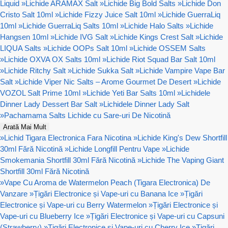
Liquid
»
Lichide ARAMAX Salt
»
Lichide Big Bold Salts
»
Lichide Don
Cristo Salt 10ml
»
Lichide Fizzy Juice Salt 10ml
»
Lichide GuerraLiq
10ml
»
Lichide GuerraLiq Salts 10ml
»
Lichide Halo Salts
»
Lichide
Hangsen 10ml
»
Lichide IVG Salt
»
Lichide Kings Crest Salt
»
Lichide
LIQUA Salts
»
Lichide OOPs Salt 10ml
»
Lichide OSSEM Salts
»
Lichide OXVA OX Salts 10ml
»
Lichide Riot Squad Bar Salt 10ml
»
Lichide Ritchy Salt
»
Lichide Sukka Salt
»
Lichide Vampire Vape Bar
Salt
»
Lichide Viper Nic Salts – Arome Gourmet De Desert
»
Lichide
VOZOL Salt Prime 10ml
»
Lichide Yeti Bar Salts 10ml
»
Lichidele
Dinner Lady Dessert Bar Salt
»
Lichidele Dinner Lady Salt
»
Pachamama Salts Lichide cu Sare-uri De Nicotină
Arată Mai Mult
»
Lichid Tigara Electronica Fara Nicotina
»
Lichide King's Dew Shortfill
30ml Fără Nicotină
»
Lichide Longfill Pentru Vape
»
Lichide
Smokemania Shortfill 30ml Fără Nicotină
»
Lichide The Vaping Giant
Shortfill 30ml Fără Nicotină
»
Vape Cu Aroma de Watermelon Peach (Tigara Electronica) De
Vanzare
»
Țigări Electronice și Vape-uri cu Banana Ice
»
Țigări
Electronice și Vape-uri cu Berry Watermelon
»
Țigări Electronice și
Vape-uri cu Blueberry Ice
»
Țigări Electronice și Vape-uri cu Capsuni
(Strawberry)
»
Țigări Electronice și Vape-uri cu Cherry Ice
»
Țigări