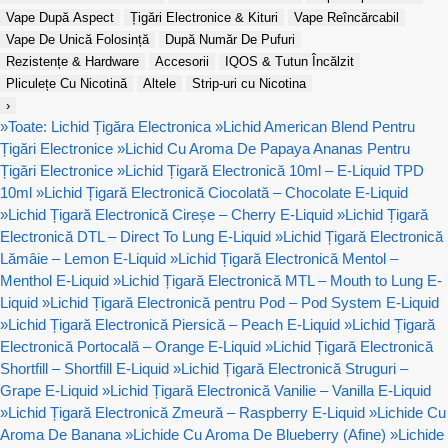
Vape După Aspect
Țigări Electronice & Kituri
Vape Reîncărcabil
Vape De Unică Folosință
După Număr De Pufuri
Rezistențe & Hardware
Accesorii
IQOS & Tutun Încălzit
Pliculețe Cu Nicotină
Altele
Strip-uri cu Nicotina
›
»
Toate: Lichid Țigăra Electronica
»
Lichid American Blend Pentru
Țigări Electronice
»
Lichid Cu Aroma De Papaya Ananas Pentru
Țigări Electronice
»
Lichid Țigară Electronică 10ml – E-Liquid TPD
10ml
»
Lichid Țigară Electronică Ciocolată – Chocolate E-Liquid
»
Lichid Țigară Electronică Cireșe – Cherry E-Liquid
»
Lichid Țigară
Electronică DTL – Direct To Lung E-Liquid
»
Lichid Țigară Electronică
Lămâie – Lemon E-Liquid
»
Lichid Țigară Electronică Mentol –
Menthol E-Liquid
»
Lichid Țigară Electronică MTL – Mouth to Lung E-
Liquid
»
Lichid Țigară Electronică pentru Pod – Pod System E-Liquid
»
Lichid Țigară Electronică Piersică – Peach E-Liquid
»
Lichid Țigară
Electronică Portocală – Orange E-Liquid
»
Lichid Țigară Electronică
Shortfill – Shortfill E-Liquid
»
Lichid Țigară Electronică Struguri –
Grape E-Liquid
»
Lichid Țigară Electronică Vanilie – Vanilla E-Liquid
»
Lichid Țigară Electronică Zmeură – Raspberry E-Liquid
»
Lichide Cu
Aroma De Banana
»
Lichide Cu Aroma De Blueberry (Afine)
»
Lichide