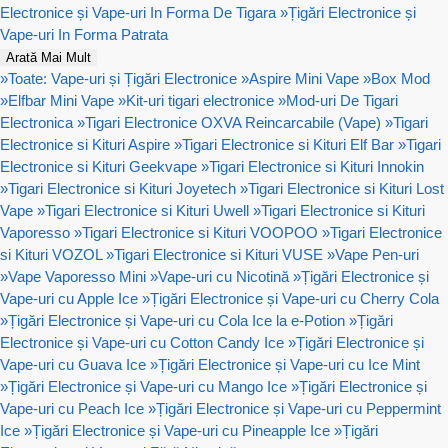
Electronice și Vape-uri In Forma De Tigara
»
Țigări Electronice și
Vape-uri In Forma Patrata
Arată Mai Mult
»
Toate: Vape-uri și Țigări Electronice
»
Aspire Mini Vape
»
Box Mod
»
Elfbar Mini Vape
»
Kit-uri tigari electronice
»
Mod-uri De Tigari
Electronica
»
Tigari Electronice OXVA Reincarcabile (Vape)
»
Tigari
Electronice si Kituri Aspire
»
Tigari Electronice si Kituri Elf Bar
»
Tigari
Electronice si Kituri Geekvape
»
Tigari Electronice si Kituri Innokin
»
Tigari Electronice si Kituri Joyetech
»
Tigari Electronice si Kituri Lost
Vape
»
Tigari Electronice si Kituri Uwell
»
Tigari Electronice si Kituri
Vaporesso
»
Tigari Electronice si Kituri VOOPOO
»
Tigari Electronice
si Kituri VOZOL
»
Tigari Electronice si Kituri VUSE
»
Vape Pen-uri
»
Vape Vaporesso Mini
»
Vape-uri cu Nicotină
»
Țigări Electronice și
Vape-uri cu Apple Ice
»
Țigări Electronice și Vape-uri cu Cherry Cola
»
Țigări Electronice și Vape-uri cu Cola Ice la e-Potion
»
Țigări
Electronice și Vape-uri cu Cotton Candy Ice
»
Țigări Electronice și
Vape-uri cu Guava Ice
»
Țigări Electronice și Vape-uri cu Ice Mint
»
Țigări Electronice și Vape-uri cu Mango Ice
»
Țigări Electronice și
Vape-uri cu Peach Ice
»
Țigări Electronice și Vape-uri cu Peppermint
Ice
»
Țigări Electronice și Vape-uri cu Pineapple Ice
»
Țigări