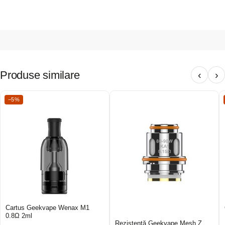
Produse similare
‹
›
−5%
Cartus Geekvape Wenax M1
0.8Ω 2ml
Rezistență Geekvape Mesh Z