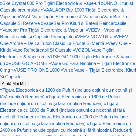
»
Ske Crystal 600 Pro Țigări Electronice & Vape-uri
»
UNNO Kituri si
Capsule preumplute
»
VAAL AOP Bar 1000 Țigări Electronice &
Vape-uri
»
VAAL Vape Țigări Electronice & Vape-uri
»
VapeBar Pro
Capsule Si Rezerve
»
VapeBar Pro Kituri si Baterii Reincarcabile
»
Vapebar Pro Țigări Electronice & Vape-uri
»
VEEV - Vape-uri
Reîncărcabile și Capsule Preumplute
»
VEEV NOW Ultra
»
VEEV
One Arome – De La Tutun Clasic La Fructe Și Mentă
»
Veev One –
Kit de Vape Reîncărcabil Și Capsule
»
VOZOL Vape Țigări
Electronice & Vape-uri
»
VUSE GO 1000 Țigări Electronice & Vape-
uri
»
VUSE GO AROME
»
Vuse Go Fără Nicotină – Țigări Electronice
0 mg
»
VUSE PRO ONE 1000
»
Vuse Vape – Țigări Electronice, Kituri
Și Capsule
Arată Mai Mult
»
Tigara Electronica cu 1200 de Pufuri (Include opțiuni cu nicotină și
fără nicotină Reduceri)
»
Tigara Electronica cu 1600 de Pufuri
(Include opțiuni cu nicotină și fără nicotină Reduceri)
»
Tigara
Electronica cu 1800 de Pufuri (Include opțiuni cu nicotină și fără
nicotină Reduceri)
»
Tigara Electronica cu 2000 de Pufuri (Include
opțiuni cu nicotină și fără nicotină Reduceri)
»
Tigara Electronica cu
2400 de Pufuri (Include opțiuni cu nicotină și fără nicotină Reduceri)