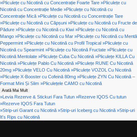
»
Pliculețe cu Nicotină cu Concentrație Foarte Tare
»
Pliculețe cu
Nicotină cu Concentrație Medie
»
Pliculețe cu Nicotină cu
Concentrație Mică
»
Pliculețe cu Nicotină cu Concentrație Tare
»
Pliculețe cu Nicotină cu Căpșuni
»
Pliculețe cu Nicotină cu Fructe de
Pădure
»
Pliculețe cu Nicotină cu Kiwi
»
Pliculețe cu Nicotină cu
Mango
»
Pliculețe cu Nicotină cu Mar
»
Pliculețe cu Nicotină cu Mentă
Peppermint
»
Pliculețe cu Nicotină cu Profil Tropical
»
Pliculețe cu
Nicotină cu Spearmint
»
Pliculețe cu Nicotină Fructate
»
Pliculețe cu
Nicotină Mentolate
»
Pliculețe Cuba Cu Nicotină
»
Pliculețe KILLA Cu
Nicotină
»
Pliculețe Pablo Cu Nicotină
»
Pliculețe RUNE Cu Nicotină
20mg
»
Pliculețe VELO Cu Nicotină
»
Pliculețe VOZOL Cu Nicotină
»
Pliculețe X-Booster cu Cofeină 80mg
»
Pliculețe ZYN Cu Nicotină –
Format Mini Și Slim
»
Pliculețele CAMO cu Nicotină
Arată Mai Mult
»
Levia Rezerve & Stickuri Fara Tutun
»
Rezerve IQOS Cu tutun
»
Rezerve IQOS Fara Tutun
»
Strip-uri Garant cu Nicotină
»
Strip-uri Iceberg cu Nicotină
»
Strip-uri
It's Rips cu Nicotină
Ajutor