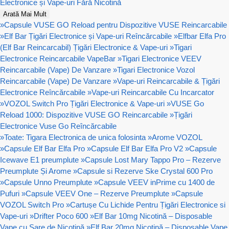
Electronice și Vape-uri Fără Nicotină
Arată Mai Mult
»
Capsule VUSE GO Reload pentru Dispozitive VUSE Reincarcabile
»
Elf Bar Țigări Electronice și Vape-uri Reîncărcabile
»
Elfbar Elfa Pro
(Elf Bar Reincarcabil) Țigări Electronice & Vape-uri
»
Tigari
Electronice Reincarcabile VapeBar
»
Tigari Electronice VEEV
Reincarcabile (Vape) De Vanzare
»
Tigari Electronice Vozol
Reincarcabile (Vape) De Vanzare
»
Vape-uri Reincarcabile & Țigări
Electronice Reîncărcabile
»
Vape-uri Reincarcabile Cu Incarcator
»
VOZOL Switch Pro Țigări Electronice & Vape-uri
»
VUSE Go
Reload 1000: Dispozitive VUSE GO Reincarcabile
»
Țigări
Electronice Vuse Go Reîncărcabile
»
Toate: Tigara Electronica de unica folosinta
»
Arome VOZOL
»
Capsule Elf Bar Elfa Pro
»
Capsule Elf Bar Elfa Pro V2
»
Capsule
Icewave E1 preumplute
»
Capsule Lost Mary Tappo Pro – Rezerve
Preumplute Și Arome
»
Capsule si Rezerve Ske Crystal 600 Pro
»
Capsule Unno Preumplute
»
Capsule VEEV inPrime cu 1400 de
Pufuri
»
Capsule VEEV One – Rezerve Preumplute
»
Capsule
VOZOL Switch Pro
»
Cartușe Cu Lichide Pentru Țigări Electronice si
Vape-uri
»
Drifter Poco 600
»
Elf Bar 10mg Nicotină – Disposable
Vape cu Sare de Nicotină
»
Elf Bar 20mg Nicotină – Disposable Vape