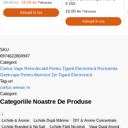
19,00
lei
18,00
lei
TVA inclus
0.15Ω
16,00
lei
TVA inclus
Adaugă în coș
Adaugă în coș
SKU
6974622804947
Categorii
Cartuș Vape Reîncărcabil Pentru Țigară Electronică
Rezistenta
Geekvape Pentru Atomizor De Țigară Electronică
Tag-uri
cartus
wenax m
Categorii
Categoriile Noastre De Produse
‹
Lichide & Arome
Lichide După Mărime
DIY & Arome Concentrate
Lichide Branded & NicSalt
Lichide Fără Nicotină
Vape După Aromă