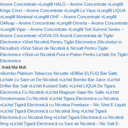
Arome Concentrate
»
Longfill HALO – Arome Concentrate
»
Longfill
Kings Crest – Arome Concentrate
»
Longfill La Yaya
»
Longfill LIQUA
»
Longfill Montreal
»
Longfill OHF – Arome Concentrate
»
Longfill
Oil4vap – Arome Concentrate
»
Longfill Omerta – Arome Concentrate
»
Longfill Viper – Arome Concentrate
»
Longfill Yeti Summit Series –
Arome Concentrate
»
OXVA OX Aromă Concentrata de Țigări
Electronice
»
Shot Nicotină Pentru Țigări Electronice (Nicshoturi si
Nicsalturi)
»
Shot Săruri de Nicotină & Nicsalt Pentru Țigări
Electronice
»
Shot-uri Nicotină Pura e-Potion Pentru Lichide De Țigări
Electronice
Arată Mai Mult
»
Bombo Platinum Tobaccos Nicsalts
»
ElfBar ELFLIQ Bar Salts
Lichide cu Sare-uri De Nicotină
»
Lichid Bombo Bar Juice
»
Lichid
Drifter Bar Salt
»
Lichid Kustard Salts
»
Lichid LIQUA De Tigara
Electronica Cu Nicotină
»
Lichid Magnum Vape Nic Salts
»
Lichid
Smokemania Cu Nicotină
»
Lichid Tigara Electronica cu Nicotina
»
Lichid Țigară Electronică cu Nicotina Freebase – Nic Shot E-Liquid
»
Lichid Țigară Electronică cu Nicotină 3mg
»
Lichid Țigară
Electronică cu Nicotină 6mg
»
Lichid Țigară Electronică cu Nicotină
9mg
»
Lichid Țigară Electronică cu Sare de Nicotină – Nic Salt E-