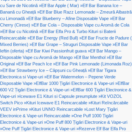
cu Sare de Nicotină
»
Elf Bar Apple ( Mar)
»
Elf Bar Banana Ice –
Banană cu Gheață
»
Elf Bar Blue Razz Lemonade – Zmeură Albastră
cu Limonadă
»
Elf Bar Blueberry – Afine Disposable Vape
»
Elf Bar
Cherry (Cirese)
»
Elf Bar Cola – Disposable Vape cu Aromă de Cola
»
Elf Bar cu Nicotină
»
Elf Bar Elfa Pro & Turbo Kituri si Baterii
Reincarcabile
»
Elf Bar Energy (Red Bull)
»
Elf Bar Fructe de Padure (
Mixed Berries)
»
Elf Bar Grape – Struguri Disposable Vape
»
Elf Bar
Ieftin (oferta)
»
Elf Bar Kiwi Passionfruit guava
»
Elf Bar Mango –
Disposable Vape cu Aromă de Mango
»
Elf Bar Menthol
»
Elf Bar
Original
»
Elf Bar Peach Ice
»
Elf Bar Pink Lemonade (Limonada Roz)
»
Elf Bar Strawberry Ice – Căpșuni cu Gheață
»
Elf Bar Tigara
Electronica si Vape-uri
»
Elf Bar Watermelon – Pepene Verde
Disposable Vape
»
ElfBar 1000 Țigări Electronice & Vape-uri
»
ElfBar
600 V2 Țigări Electronice & Vape-uri
»
ElfBar 600 Țigări Electronice &
Vape-uri
»
Icewave E1 Kituri si Capsule preumplute
»
Kit VOZOL
Switch Pico
»
Kituri Icewave E1 Reincarcabile
»
Kituri Reîncărcabile
VEEV inPrime
»
Kituri UNNO Reincarcabile
»
Lost Mary Țigări
Electronice & Vape-uri Reincarcabile
»
One Puff 1000 Țigări
Electronice & Vape-uri
»
One Puff 800 Țigări Electronice & Vape-uri
»
One Puff Țigări Electronice & Vape-uri
»
Rezerve Elf Bar Elfa Pro