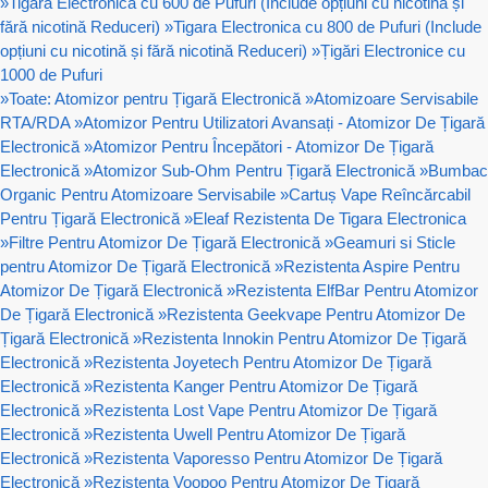
»
Tigara Electronica cu 600 de Pufuri (Include opțiuni cu nicotină și
fără nicotină Reduceri)
»
Tigara Electronica cu 800 de Pufuri (Include
opțiuni cu nicotină și fără nicotină Reduceri)
»
Țigări Electronice cu
1000 de Pufuri
»
Toate: Atomizor pentru Țigară Electronică
»
Atomizoare Servisabile
RTA/RDA
»
Atomizor Pentru Utilizatori Avansați - Atomizor De Țigară
Electronică
»
Atomizor Pentru Începători - Atomizor De Țigară
Electronică
»
Atomizor Sub-Ohm Pentru Țigară Electronică
»
Bumbac
Organic Pentru Atomizoare Servisabile
»
Cartuș Vape Reîncărcabil
Pentru Țigară Electronică
»
Eleaf Rezistenta De Tigara Electronica
»
Filtre Pentru Atomizor De Țigară Electronică
»
Geamuri si Sticle
pentru Atomizor De Țigară Electronică
»
Rezistenta Aspire Pentru
Atomizor De Țigară Electronică
»
Rezistenta ElfBar Pentru Atomizor
De Țigară Electronică
»
Rezistenta Geekvape Pentru Atomizor De
Țigară Electronică
»
Rezistenta Innokin Pentru Atomizor De Țigară
Electronică
»
Rezistenta Joyetech Pentru Atomizor De Țigară
Electronică
»
Rezistenta Kanger Pentru Atomizor De Țigară
Electronică
»
Rezistenta Lost Vape Pentru Atomizor De Țigară
Electronică
»
Rezistenta Uwell Pentru Atomizor De Țigară
Electronică
»
Rezistenta Vaporesso Pentru Atomizor De Țigară
Electronică
»
Rezistenta Voopoo Pentru Atomizor De Țigară