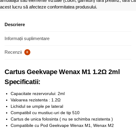
ambalajul sau elemente vizuale (culori, garnituri) fără preaviz, fără ca
acest lucru să afecteze conformitatea produsului.
Descriere
Informații suplimentare
Recenzii
0
Cartus Geekvape Wenax M1 1.2Ω 2ml
Specificatii:
Capacitate rezervorului: 2ml
Valoarea rezistenta : 1.2Ω
Lichidul se umple pe lateral
Compatibil cu mustiuc-uri de tip 510
Cartus de unica folosinta ( nu se schimba rezistenta )
Compatibile cu Pod Geekvape Wenax M1, Wenax M2