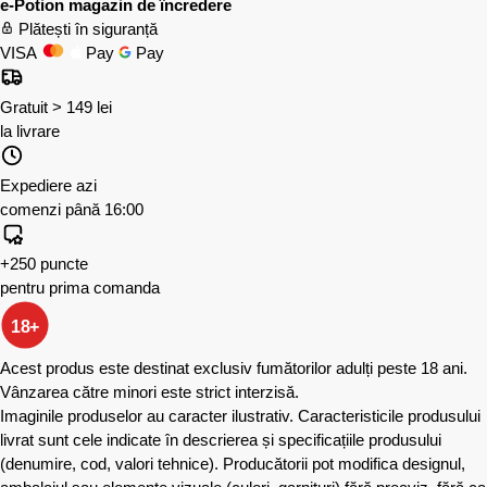
e-Potion magazin de încredere
Plătești în siguranță
VISA
Pay
Pay
Gratuit > 149 lei
la livrare
Expediere azi
comenzi până 16:00
+250 puncte
pentru prima comanda
18+
Acest produs este destinat exclusiv fumătorilor adulți peste 18 ani.
Vânzarea către minori este strict interzisă.
Imaginile produselor au caracter ilustrativ. Caracteristicile produsului
livrat sunt cele indicate în descrierea și specificațiile produsului
(denumire, cod, valori tehnice). Producătorii pot modifica designul,