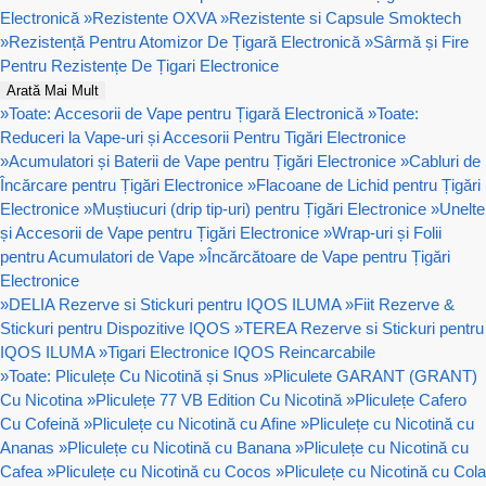
Electronică
»
Rezistente OXVA
»
Rezistente si Capsule Smoktech
»
Rezistență Pentru Atomizor De Țigară Electronică
»
Sârmă și Fire
Pentru Rezistențe De Țigari Electronice
Arată Mai Mult
»
Toate: Accesorii de Vape pentru Țigară Electronică
»
Toate:
Reduceri la Vape-uri și Accesorii Pentru Tigări Electronice
»
Acumulatori și Baterii de Vape pentru Țigări Electronice
»
Cabluri de
Încărcare pentru Țigări Electronice
»
Flacoane de Lichid pentru Țigări
Electronice
»
Muștiucuri (drip tip-uri) pentru Țigări Electronice
»
Unelte
și Accesorii de Vape pentru Țigări Electronice
»
Wrap-uri și Folii
pentru Acumulatori de Vape
»
Încărcătoare de Vape pentru Țigări
Electronice
»
DELIA Rezerve si Stickuri pentru IQOS ILUMA
»
Fiit Rezerve &
Stickuri pentru Dispozitive IQOS
»
TEREA Rezerve si Stickuri pentru
IQOS ILUMA
»
Tigari Electronice IQOS Reincarcabile
»
Toate: Pliculețe Cu Nicotină și Snus
»
Pliculete GARANT (GRANT)
Cu Nicotina
»
Pliculețe 77 VB Edition Cu Nicotină
»
Pliculețe Cafero
Cu Cofeină
»
Pliculețe cu Nicotină cu Afine
»
Pliculețe cu Nicotină cu
Ananas
»
Pliculețe cu Nicotină cu Banana
»
Pliculețe cu Nicotină cu
Cafea
»
Pliculețe cu Nicotină cu Cocos
»
Pliculețe cu Nicotină cu Cola