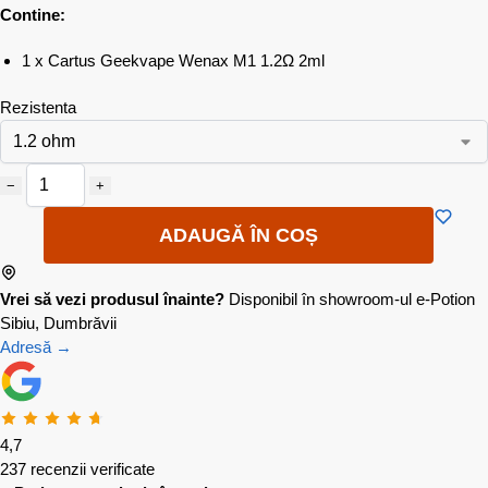
Contine:
1 x Cartus Geekvape Wenax M1 1.2Ω 2ml
Rezistenta
−
+
ADAUGĂ ÎN COȘ
Vrei să vezi produsul înainte?
Disponibil în showroom-ul e-Potion
Sibiu, Dumbrăvii
Adresă →
4,7
237 recenzii verificate