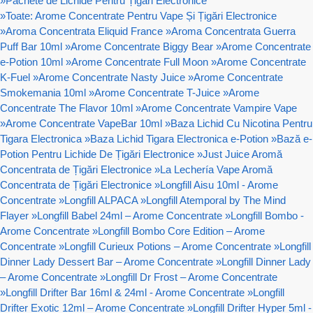
»
Pachete de Lichide Pentru Țigări Electronice
»
Toate: Arome Concentrate Pentru Vape Și Țigări Electronice
»
Aroma Concentrata Eliquid France
»
Aroma Concentrata Guerra
Puff Bar 10ml
»
Arome Concentrate Biggy Bear
»
Arome Concentrate
e-Potion 10ml
»
Arome Concentrate Full Moon
»
Arome Concentrate
K-Fuel
»
Arome Concentrate Nasty Juice
»
Arome Concentrate
Smokemania 10ml
»
Arome Concentrate T-Juice
»
Arome
Concentrate The Flavor 10ml
»
Arome Concentrate Vampire Vape
»
Arome Concentrate VapeBar 10ml
»
Baza Lichid Cu Nicotina Pentru
Tigara Electronica
»
Baza Lichid Tigara Electronica e-Potion
»
Bază e-
Potion Pentru Lichide De Țigări Electronice
»
Just Juice Aromă
Concentrata de Țigări Electronice
»
La Lechería Vape Aromă
Concentrata de Țigări Electronice
»
Longfill Aisu 10ml - Arome
Concentrate
»
Longfill ALPACA
»
Longfill Atemporal by The Mind
Flayer
»
Longfill Babel 24ml – Arome Concentrate
»
Longfill Bombo -
Arome Concentrate
»
Longfill Bombo Core Edition – Arome
Concentrate
»
Longfill Curieux Potions – Arome Concentrate
»
Longfill
Dinner Lady Dessert Bar – Arome Concentrate
»
Longfill Dinner Lady
– Arome Concentrate
»
Longfill Dr Frost – Arome Concentrate
»
Longfill Drifter Bar 16ml & 24ml - Arome Concentrate
»
Longfill
Drifter Exotic 12ml – Arome Concentrate
»
Longfill Drifter Hyper 5ml -