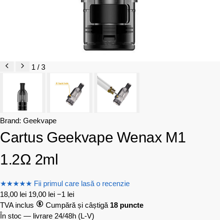
1 / 3
Brand:
Geekvape
Cartus Geekvape Wenax M1
1.2Ω 2ml
★
★
★
★
★
Fii primul care lasă o recenzie
18,00
lei
19,00
lei
−1 lei
TVA inclus
Cumpără și câștigă
18 puncte
În stoc — livrare 24/48h
(L-V)