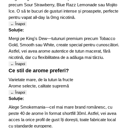
precum Sour Strawberry, Blue Razz Lemonade sau Mojito
Ice. O să te bucuri de gusturi intense și proaspete, perfecte
pentru vapat all-day la 0mg nicotină.
← Înapoi
Soluție:
Mergi pe King's Dew—tutunuri premium precum Tobacco
Gold, Smooth sau White, create special pentru cunoscători.
Astfel, vei avea arome autentice de tutun macerat, fără
nicotină, dar cu flexibilitatea de a adăuga mai târziu.
← Înapoi
Ce stil de arome preferi?
Varietate mare, de la tutun la fructe
Arome selecte, calitate supremă
← Înapoi
Soluție:
Alege Smokemania—cel mai mare brand românesc, cu
peste 40 de arome în format shortfill 30ml. Astfel, vei avea
acces la orice profil de gust îți dorești, toate fabricate local
cu standarde europene.