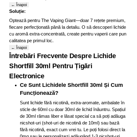
← Înapoi
Soluție:
Optează pentru The Vaping Giant—doar 7 rețete premium,
fiecare perfecționată până la detaliu. O să descoperi lichide
cu aromă extra-concentrată, create pentru vaperii care pun
calitatea pe primul loc.
← Înapoi
Întrebări Frecvente Despre Lichide
Shortfill 30ml Pentru Țigări
Electronice
Ce Sunt Lichidele Shortfill 30ml Și Cum
Funcționează?
Sunt lichide fără nicotină, extra-aromate, ambalate în
sticle de 60ml cu doar 30ml de lichid înăuntru. Spațiul
de 30ml rămas liber e lăsat special ca să poți adăuga
nicshot-uri (shot-uri de nicotină de 10ml) sau bază
fără nicotină, exact cum vrei tu. Le poți folosi direct la
0mg sau le personalizezi adăugând 1-3 nicshot-uri