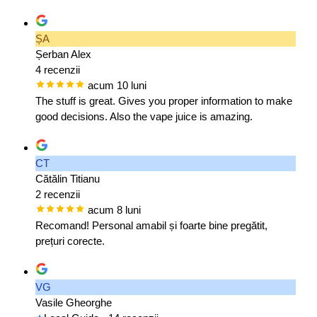
ȘA
Șerban Alex
4 recenzii
acum 10 luni
The stuff is great. Gives you proper information to make
good decisions. Also the vape juice is amazing.
CT
Cătălin Titianu
2 recenzii
acum 8 luni
Recomand! Personal amabil și foarte bine pregătit,
prețuri corecte.
VG
Vasile Gheorghe