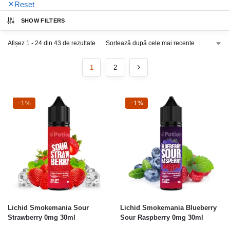
Reset
SHOW FILTERS
Afișez 1 - 24 din 43 de rezultate
1
2
-1%
−1%
-1%
−1%
Lichid Smokemania Sour
Lichid Smokemania Blueberry
Strawberry 0mg 30ml
Sour Raspberry 0mg 30ml