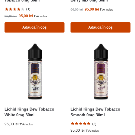
Tobacco 0mg 30ml
Berry Mix 0mg 30ml
(1)
95,00
lei
96,00
lei
TVA inclus
95,00
lei
96,00
lei
TVA inclus
Adaugă în coș
Adaugă în coș
Lichid Kings Dew Tobacco
Lichid Kings Dew Tobacco
White 0mg 30ml
Smooth 0mg 30ml
95,00
lei
(2)
TVA inclus
95,00
lei
TVA inclus