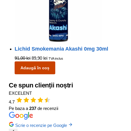
Lichid Smokemania Akashi 0mg 30ml
91,00
lei
89,90
lei
TVA inclus
Adaugă în coș
Ce spun clienții noștri
EXCELENT
4.7
Pe baza a
237
de recenzii
Scrie o recenzie pe Google