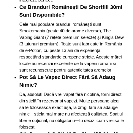
Ce Branduri Românești De Shortfill 30ml
Sunt Disponibile?
Cele mai populare branduri românești sunt
Smokemania (peste 40 de arome diverse), The
Vaping Giant (7 rețete premium selecte) și King's Dew
(3 tutunuri premium). Toate sunt fabricate în România
de e-Potion, cu peste 13 ani de experiență,
respectând standarde europene stricte. Aceste mărci
locale au recenzii excelente de la vaperii români și
sunt recunoscute pentru autenticitatea aromelor
Pot Să Le Vapez Direct Fără Să Adaug
Nimic?
Da, absolut! Dacă vrei vapat fără nicotină, torni direct
din sticlă în rezervor și vapezi. Multe persoane aleg
să le folosească exact așa, la 0mg, fără să adauge
nimic—sticla mai mare nu afectează calitatea. Spațiul
liber e opțional, nu obligatoriu—tu decizi cum vrei să le
folosești.