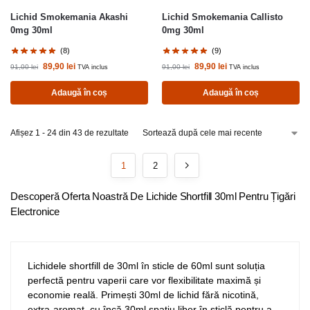
Lichid Smokemania Akashi
Lichid Smokemania Callisto
0mg 30ml
0mg 30ml
(8)
(9)
89,90
lei
89,90
lei
91,00
lei
91,00
lei
TVA inclus
TVA inclus
Adaugă în coș
Adaugă în coș
Afișez 1 - 24 din 43 de rezultate
1
2
Descoperă Oferta Noastră De Lichide Shortfill 30ml Pentru Țigări
Electronice
Lichidele shortfill de 30ml în sticle de 60ml sunt soluția
perfectă pentru vaperii care vor flexibilitate maximă și
economie reală. Primești 30ml de lichid fără nicotină,
extra-aromat, cu încă 30ml spațiu liber în sticlă pentru a