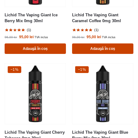
Lichid The Vaping Giant Ice
Lichid The Vaping Giant
Berry Mix 0mg 30ml
Caramel Coffee 0mg 30ml
(1)
(1)
95,00
lei
95,00
lei
96,00
lei
96,00
lei
TVA inclus
TVA inclus
Adaugă în coș
Adaugă în coș
-1%
−1%
-1%
−1%
Lichid The Vaping Giant Cherry
Lichid The Vaping Giant Blue