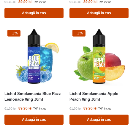
89,90
lei
89,90
lei
91,00
lei
91,00
lei
TVA inclus
TVA inclus
Adaugă în coș
Adaugă în coș
-1%
−1%
-1%
−1%
Lichid Smokemania Blue Razz
Lichid Smokemania Apple
Lemonade 0mg 30ml
Peach 0mg 30ml
89,90
lei
89,90
lei
91,00
lei
91,00
lei
TVA inclus
TVA inclus
Adaugă în coș
Adaugă în coș