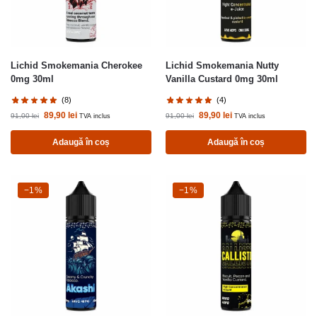
Lichid Smokemania Cherokee
Lichid Smokemania Nutty
0mg 30ml
Vanilla Custard 0mg 30ml
(8)
(4)
89,90
lei
89,90
lei
91,00
lei
91,00
lei
TVA inclus
TVA inclus
Adaugă în coș
Adaugă în coș
-1%
−1%
-1%
−1%