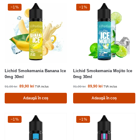
-1%
−1%
-1%
−1%
Lichid Smokemania Banana Ice
Lichid Smokemania Mojito Ice
0mg 30ml
0mg 30ml
89,90
lei
89,90
lei
91,00
lei
91,00
lei
TVA inclus
TVA inclus
Adaugă în coș
Adaugă în coș
-1%
−1%
-1%
−1%