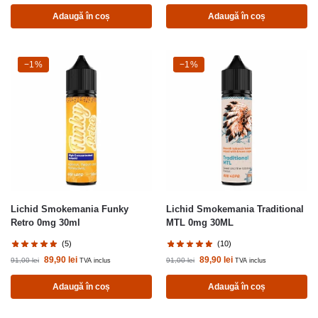
Adaugă în coș
Adaugă în coș
-1%
−1%
-1%
−1%
Lichid Smokemania Funky
Lichid Smokemania Traditional
Retro 0mg 30ml
MTL 0mg 30ML
(5)
(10)
89,90
lei
89,90
lei
91,00
lei
91,00
lei
TVA inclus
TVA inclus
Adaugă în coș
Adaugă în coș