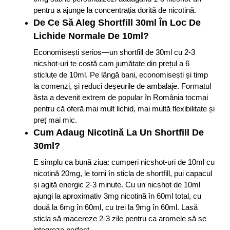
pentru a ajunge la concentrația dorită de nicotină.
De Ce Să Aleg Shortfill 30ml În Loc De
Lichide Normale De 10ml?
Economisești serios—un shortfill de 30ml cu 2-3
nicshot-uri te costă cam jumătate din prețul a 6
sticluțe de 10ml. Pe lângă bani, economisești și timp
la comenzi, și reduci deșeurile de ambalaje. Formatul
ăsta a devenit extrem de popular în România tocmai
pentru că oferă mai mult lichid, mai multă flexibilitate și
preț mai mic.
Cum Adaug Nicotină La Un Shortfill De
30ml?
E simplu ca bună ziua: cumperi nicshot-uri de 10ml cu
nicotină 20mg, le torni în sticla de shortfill, pui capacul
și agită energic 2-3 minute. Cu un nicshot de 10ml
ajungi la aproximativ 3mg nicotină în 60ml total, cu
două la 6mg în 60ml, cu trei la 9mg în 60ml. Lasă
sticla să macereze 2-3 zile pentru ca aromele să se
integreze perfect.