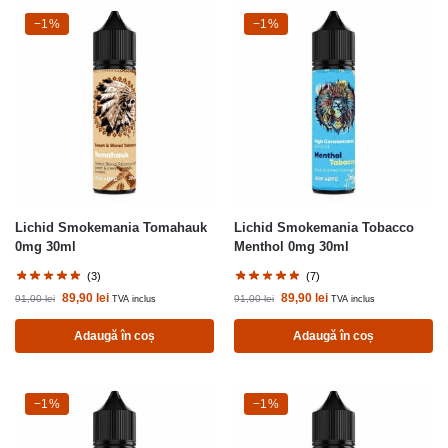
-1%
−1%
-1%
−1%
Lichid Smokemania Tomahauk
Lichid Smokemania Tobacco
0mg 30ml
Menthol 0mg 30ml
(3)
(7)
89,90
lei
89,90
lei
91,00
lei
91,00
lei
TVA inclus
TVA inclus
Adaugă în coș
Adaugă în coș
-1%
−1%
-1%
−1%