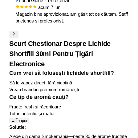
Local Guide
· 14 recenzii
acum 7 luni
Magazin bine aprovizionat, am găsit tot ce căutam. Staff
prietenos și profesionist.
Scurt Chestionar Despre Lichide
Shortfill 30ml Pentru Țigări
Electronice
Cum vrei să folosești lichidele shortfill?
Să le vapez direct, fără nicotină
Vreau branduri premium românești
Ce tip de aromă cauți?
Fructe fresh și răcoritoare
Tutun autentic și matur
← Înapoi
Soluție:
Alege din gama Smokemania—peste 30 de arome fructate