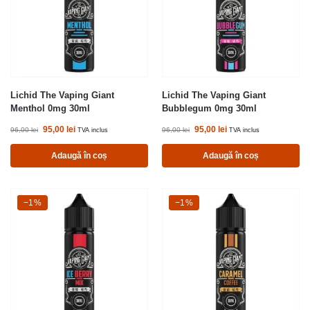
Lichid The Vaping Giant
Lichid The Vaping Giant
Menthol 0mg 30ml
Bubblegum 0mg 30ml
95,00
lei
95,00
lei
96,00
lei
96,00
lei
TVA inclus
TVA inclus
Adaugă în coș
Adaugă în coș
-1%
−1%
-1%
−1%