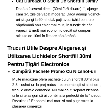
Cât Durează O Sticlă De Shortfill 30ml?
Dacă o folosești direct (30ml fără diluare), îți ajunge
cam 3-5 zile de vapat moderat. Dacă adaugi nicshot-
uri și ajungi la 60ml total, poți avea lichid pentru o
săptămână sau chiar mai mult, în funcție de cât
vapezi. E mult mai economic decât să cumperi
sticluțe de 10ml în fiecare săptămână.
Trucuri Utile Despre Alegerea și
Utilizarea Lichidelor Shortfill 30ml
Pentru Țigări Electronice
Cumpără Pachete Promo Cu Nicshot-uri
Multe magazine oferă pachete cu un shortfill 30ml plus
2-3 nicshot-uri la preț redus—economisești și ai tot ce-ți
trebuie dintr-o comandă. Nu mai cauți separat nicshot-
urile și te asiguri că ai combinația perfectă de la început.
Rezultatul? Economii mai mari și mai puțin stres la
plasarea comenzii.