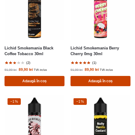
Lichid Smokemania Black
Lichid Smokemania Berry
Coffee Tobacco 30ml
Cherry 0mg 30ml
(2)
(1)
89,90
lei
89,90
lei
91,00
lei
91,00
lei
TVA inclus
TVA inclus
Adaugă în coș
Adaugă în coș
-1%
−1%
-1%
−1%