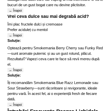
bucuri de un gust bogat care nu devine plictisitor.
← Înapoi
Vrei ceva dulce sau mai degrabă acid?
Îmi plac fructele dulci și cremoase
Prefer aciduleț cu mentol
← Înapoi
Soluție:
Optează pentru Smokemania Berry Cherry sau Funky Red
—sunt aromate puternic și au un gust rotund, plăcut.
Rezultatul? Vapezi ceva care te face să revii mereu după
el.
← Înapoi
Soluție:
Îți recomandăm Smokemania Blue Razz Lemonade sau
Sour Strawberry—sunt răcoritoare și revigorante, ideale
pentru vară. În acest fel, ai o experiență fresh de fiecare
dată.
← Înapoi