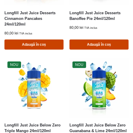
Longfill Just Juice Desserts
Longfill Just Juice Desserts
Cinnamon Pancakes
Banoffee Pie 24ml/120ml
24ml/120ml
80,00
lei
TVA inclus
80,00
lei
TVA inclus
Adaugă în coș
Adaugă în coș
NOU
NOU
Longfill Just Juice Below Zero
Longfill Just Juice Below Zero
Triple Mango 24ml/120ml
Guanabana & Lime 24ml/120ml