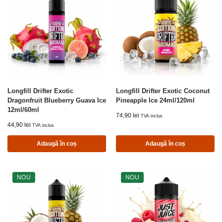
Longfill Drifter Exotic
Longfill Drifter Exotic Coconut
Dragonfruit Blueberry Guava Ice
Pineapple Ice 24ml/120ml
12ml/60ml
74,90
lei
TVA inclus
44,90
lei
TVA inclus
Adaugă în coș
Adaugă în coș
NOU
NOU