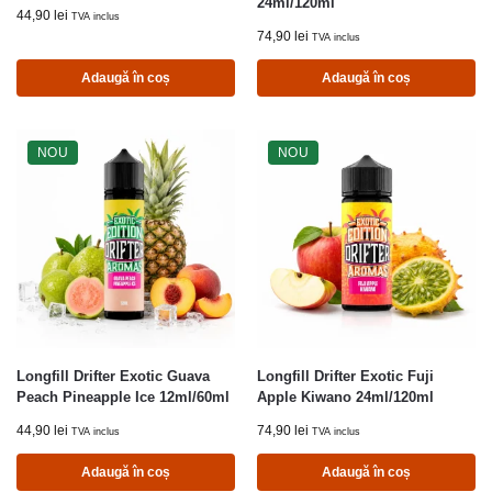
24ml/120ml
44,90
lei
TVA inclus
74,90
lei
TVA inclus
Adaugă în coș
Adaugă în coș
NOU
NOU
Longfill Drifter Exotic Guava
Longfill Drifter Exotic Fuji
Peach Pineapple Ice 12ml/60ml
Apple Kiwano 24ml/120ml
44,90
lei
74,90
lei
TVA inclus
TVA inclus
Adaugă în coș
Adaugă în coș