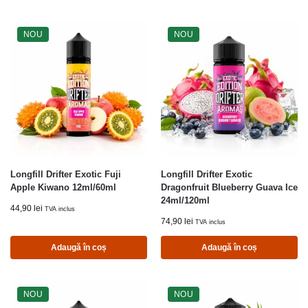
NOU
NOU
Longfill Drifter Exotic Fuji
Longfill Drifter Exotic
Apple Kiwano 12ml/60ml
Dragonfruit Blueberry Guava Ice
24ml/120ml
44,90
lei
TVA inclus
74,90
lei
TVA inclus
Adaugă în coș
Adaugă în coș
NOU
NOU