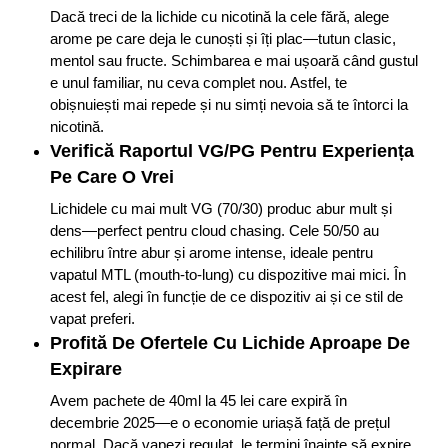
Dacă treci de la lichide cu nicotină la cele fără, alege
arome pe care deja le cunoști și îți plac—tutun clasic,
mentol sau fructe. Schimbarea e mai ușoară când gustul
e unul familiar, nu ceva complet nou. Astfel, te
obișnuiești mai repede și nu simți nevoia să te întorci la
nicotină.
Verifică Raportul VG/PG Pentru Experiența
Pe Care O Vrei
Lichidele cu mai mult VG (70/30) produc abur mult și
dens—perfect pentru cloud chasing. Cele 50/50 au
echilibru între abur și arome intense, ideale pentru
vapatul MTL (mouth-to-lung) cu dispozitive mai mici. În
acest fel, alegi în funcție de ce dispozitiv ai și ce stil de
vapat preferi.
Profită De Ofertele Cu Lichide Aproape De
Expirare
Avem pachete de 40ml la 45 lei care expiră în
decembrie 2025—e o economie uriașă față de prețul
normal. Dacă vapezi regulat, le termini înainte să expire