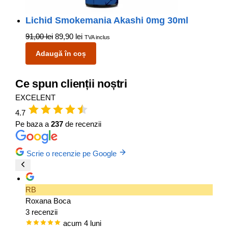
Lichid Smokemania Akashi 0mg 30ml
91,00
lei
89,90
lei
TVA inclus
Adaugă în coș
Ce spun clienții noștri
EXCELENT
4.7
Pe baza a
237
de recenzii
Scrie o recenzie pe Google
RB
Roxana Boca
3 recenzii
acum 4 luni