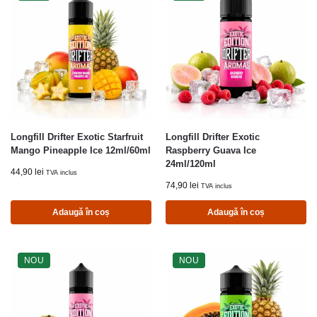
Longfill Drifter Exotic Starfruit
Longfill Drifter Exotic
Mango Pineapple Ice 12ml/60ml
Raspberry Guava Ice
24ml/120ml
44,90
lei
TVA inclus
74,90
lei
TVA inclus
Adaugă în coș
Adaugă în coș
NOU
NOU