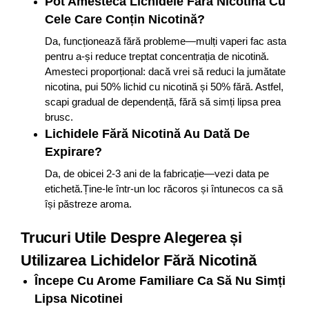
Pot Amesteca Lichidele Fără Nicotină Cu
Cele Care Conțin Nicotină?
Da, funcționează fără probleme—mulți vaperi fac asta
pentru a-și reduce treptat concentrația de nicotină.
Amesteci proporțional: dacă vrei să reduci la jumătate
nicotina, pui 50% lichid cu nicotină și 50% fără. Astfel,
scapi gradual de dependență, fără să simți lipsa prea
brusc.
Lichidele Fără Nicotină Au Dată De
Expirare?
Da, de obicei 2-3 ani de la fabricație—vezi data pe
etichetă.Ține-le într-un loc răcoros și întunecos ca să
își păstreze aroma.
Trucuri Utile Despre Alegerea și
Utilizarea Lichidelor Fără Nicotină
Începe Cu Arome Familiare Ca Să Nu Simți
Lipsa Nicotinei