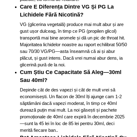
Care E Diferența Dintre VG Și PG La
Lichidele Fără Nicotină?
VG (glicerina vegetală) produce mai mult abur și are
gust ușor dulceag, în timp ce PG (propilen glicol)
transportă mai bine aromele și dă un pic de throat hit.
Majoritatea lichidelor noastre au raport echilibrat 50/50
sau 70/30 VG/PG—asta înseamnă că ai și abur
plăcut, și gust intens. Dacă vrei numai abur dens, ia
glicerină pură de la noi.
Cum Știu Ce Capacitate Să Aleg—30ml
Sau 40ml?
Depinde cât de des vapezi și cât de mult vrei să
economisești. Un flacon de 30ml îți ajunge cam 1-2
săptămâni dacă vapezi moderat, în timp ce 40ml
durează puțin mai mult. La noi găsești și pachete
promoționale de 40ml care expiră în decembrie 2025
—sunt la 45 lei în loc de 85 lei pentru 30ml, deci
merită fiecare ban..