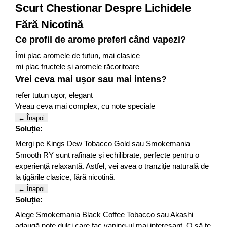
Scurt Chestionar Despre Lichidele
Fără Nicotină
Ce profil de arome preferi când vapezi?
Îmi plac aromele de tutun, mai clasice
mi plac fructele și aromele răcoritoare
Vrei ceva mai ușor sau mai intens?
refer tutun ușor, elegant
Vreau ceva mai complex, cu note speciale
← Înapoi
Soluție:
Mergi pe Kings Dew Tobacco Gold sau Smokemania
Smooth RY sunt rafinate și echilibrate, perfecte pentru o
experiență relaxantă. Astfel, vei avea o tranziție naturală de
la țigările clasice, fără nicotină.
← Înapoi
Soluție:
Alege Smokemania Black Coffee Tobacco sau Akashi—
adaugă note dulci care fac vaping-ul mai interesant. O să te