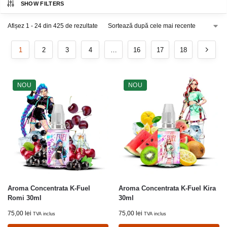
SHOW FILTERS
Afișez 1 - 24 din 425 de rezultate
1
2
3
4
…
16
17
18
NOU
NOU
Aroma Concentrata K-Fuel
Aroma Concentrata K-Fuel Kira
Romi 30ml
30ml
75,00
lei
75,00
lei
TVA inclus
TVA inclus