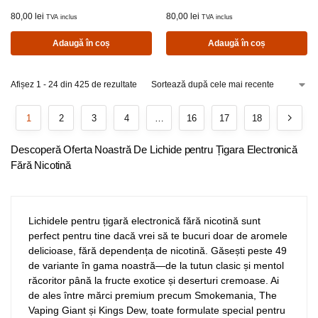
80,00
lei
80,00
lei
TVA inclus
TVA inclus
Adaugă în coș
Adaugă în coș
Afișez 1 - 24 din 425 de rezultate
1
2
3
4
…
16
17
18
Descoperă Oferta Noastră De Lichide pentru Țigara Electronică
Fără Nicotină
Lichidele pentru țigară electronică fără nicotină sunt
perfect pentru tine dacă vrei să te bucuri doar de aromele
delicioase, fără dependența de nicotină. Găsești peste 49
de variante în gama noastră—de la tutun clasic și mentol
răcoritor până la fructe exotice și deserturi cremoase. Ai
de ales între mărci premium precum Smokemania, The
Vaping Giant și Kings Dew, toate formulate special pentru