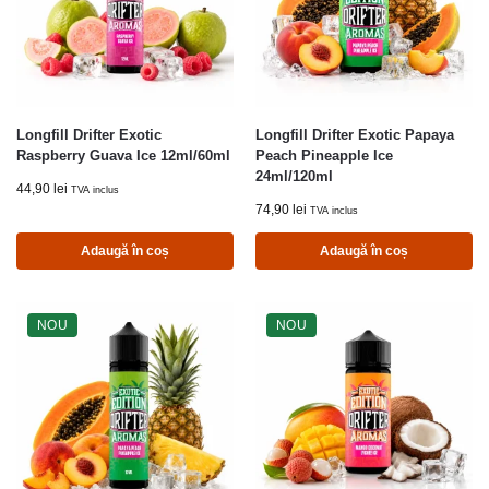
Longfill Drifter Exotic
Longfill Drifter Exotic Papaya
Raspberry Guava Ice 12ml/60ml
Peach Pineapple Ice
24ml/120ml
44,90
lei
TVA inclus
74,90
lei
TVA inclus
Adaugă în coș
Adaugă în coș
NOU
NOU