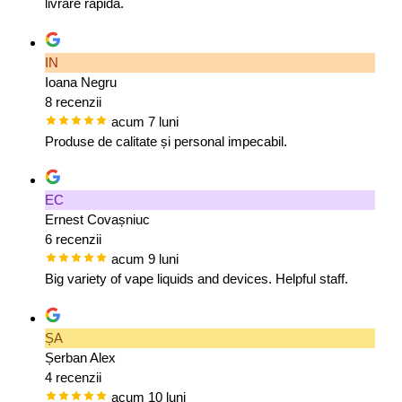
livrare rapidă.
IN
Ioana Negru
8 recenzii
acum 7 luni
Produse de calitate și personal impecabil.
EC
Ernest Covașniuc
6 recenzii
acum 9 luni
Big variety of vape liquids and devices. Helpful staff.
ȘA
Șerban Alex
4 recenzii
acum 10 luni