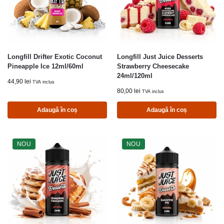
Longfill Drifter Exotic Coconut
Longfill Just Juice Desserts
Pineapple Ice 12ml/60ml
Strawberry Cheesecake
24ml/120ml
44,90
lei
TVA inclus
80,00
lei
TVA inclus
Adaugă în coș
Adaugă în coș
NOU
NOU