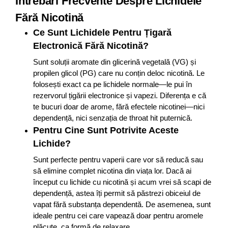
Întrebări Frecvente Despre Lichidele
Fără Nicotină
Ce Sunt Lichidele Pentru Țigară
Electronică Fără Nicotină?
Sunt soluții aromate din glicerină vegetală (VG) și
propilen glicol (PG) care nu conțin deloc nicotină. Le
folosești exact ca pe lichidele normale—le pui în
rezervorul țigării electronice și vapezi. Diferența e că
te bucuri doar de arome, fără efectele nicotinei—nici
dependență, nici senzația de throat hit puternică.
Pentru Cine Sunt Potrivite Aceste
Lichide?
Sunt perfecte pentru vaperii care vor să reducă sau
să elimine complet nicotina din viața lor. Dacă ai
început cu lichide cu nicotină și acum vrei să scapi de
dependență, astea îți permit să păstrezi obiceiul de
vapat fără substanța dependentă. De asemenea, sunt
ideale pentru cei care vapează doar pentru aromele
plăcute, ca formă de relaxare.