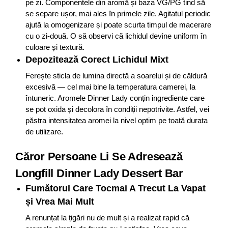
pe zi. Componentele din aromă și baza VG/PG tind să
se separe ușor, mai ales în primele zile. Agitatul periodic
ajută la omogenizare și poate scurta timpul de macerare
cu o zi-două. O să observi că lichidul devine uniform în
culoare și textură.
Depozitează Corect Lichidul Mixt
Ferește sticla de lumina directă a soarelui și de căldură
excesivă — cel mai bine la temperatura camerei, la
întuneric. Aromele Dinner Lady conțin ingrediente care
se pot oxida și decolora în condiții nepotrivite. Astfel, vei
păstra intensitatea aromei la nivel optim pe toată durata
de utilizare.
Căror Persoane Li Se Adresează
Longfill Dinner Lady Dessert Bar
Fumătorul Care Tocmai A Trecut La Vapat
și Vrea Mai Mult
A renunțat la țigări nu de mult și a realizat rapid că