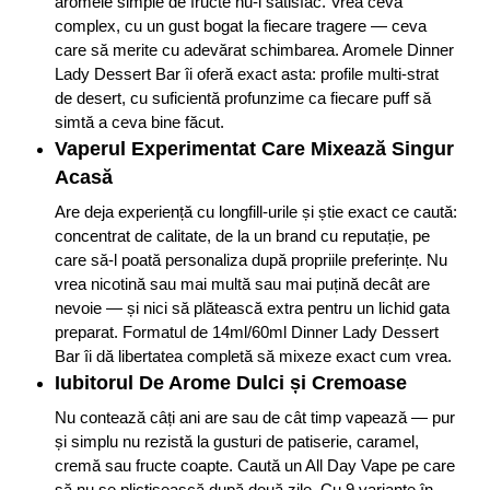
aromele simple de fructe nu-l satisfac. Vrea ceva
complex, cu un gust bogat la fiecare tragere — ceva
care să merite cu adevărat schimbarea. Aromele Dinner
Lady Dessert Bar îi oferă exact asta: profile multi-strat
de desert, cu suficientă profunzime ca fiecare puff să
simtă a ceva bine făcut.
Vaperul Experimentat Care Mixează Singur
Acasă
Are deja experiență cu longfill-urile și știe exact ce caută:
concentrat de calitate, de la un brand cu reputație, pe
care să-l poată personaliza după propriile preferințe. Nu
vrea nicotină sau mai multă sau mai puțină decât are
nevoie — și nici să plătească extra pentru un lichid gata
preparat. Formatul de 14ml/60ml Dinner Lady Dessert
Bar îi dă libertatea completă să mixeze exact cum vrea.
Iubitorul De Arome Dulci și Cremoase
Nu contează câți ani are sau de cât timp vapează — pur
și simplu nu rezistă la gusturi de patiserie, caramel,
cremă sau fructe coapte. Caută un All Day Vape pe care
să nu se plictisească după două zile. Cu 9 variante în