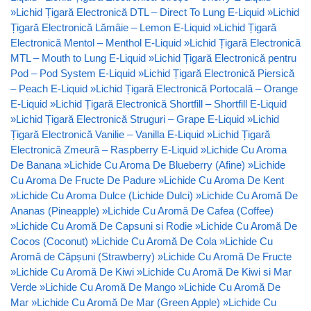
»
Lichid Țigară Electronică DTL – Direct To Lung E-Liquid
»
Lichid
Țigară Electronică Lămâie – Lemon E-Liquid
»
Lichid Țigară
Electronică Mentol – Menthol E-Liquid
»
Lichid Țigară Electronică
MTL – Mouth to Lung E-Liquid
»
Lichid Țigară Electronică pentru
Pod – Pod System E-Liquid
»
Lichid Țigară Electronică Piersică
– Peach E-Liquid
»
Lichid Țigară Electronică Portocală – Orange
E-Liquid
»
Lichid Țigară Electronică Shortfill – Shortfill E-Liquid
»
Lichid Țigară Electronică Struguri – Grape E-Liquid
»
Lichid
Țigară Electronică Vanilie – Vanilla E-Liquid
»
Lichid Țigară
Electronică Zmeură – Raspberry E-Liquid
»
Lichide Cu Aroma
De Banana
»
Lichide Cu Aroma De Blueberry (Afine)
»
Lichide
Cu Aroma De Fructe De Padure
»
Lichide Cu Aroma De Kent
»
Lichide Cu Aroma Dulce (Lichide Dulci)
»
Lichide Cu Aromă De
Ananas (Pineapple)
»
Lichide Cu Aromă De Cafea (Coffee)
»
Lichide Cu Aromă De Capsuni si Rodie
»
Lichide Cu Aromă De
Cocos (Coconut)
»
Lichide Cu Aromă De Cola
»
Lichide Cu
Aromă de Căpșuni (Strawberry)
»
Lichide Cu Aromă De Fructe
»
Lichide Cu Aromă De Kiwi
»
Lichide Cu Aromă De Kiwi si Mar
Verde
»
Lichide Cu Aromă De Mango
»
Lichide Cu Aromă De
Mar
»
Lichide Cu Aromă De Mar (Green Apple)
»
Lichide Cu