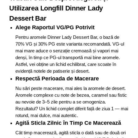
Utilizarea Longfill Dinner Lady
Dessert Bar
Alege Raportul VG/PG Potrivit
Pentru aromele Dinner Lady Dessert Bar, o bază de
70% VG și 30% PG este varianta recomandată. VG-ul
mai mare aduce o senzație cremoasă și vapori mai
denși, în timp ce PG-ul transportă mai bine aromele.
Astfel, vei obține un lichid echilibrat, care scoate în
evidență notele de patiserie și desert.
Respectă Perioada de Macerare
Nu sări peste macerare, mai ales la aromele de desert.
Aromele complexe cu note de bezea, caramel sau fistic
au nevoie de 3–5 zile pentru a se omogeniza.
Rezultatul? Un lichid complet diferit față de ziua 1 — mai
rotund, mai dulce, mai autentic.
Agită Sticla Zilnic în Timp Ce Macerează
Cât timp macerează, agită sticla o dată sau de două ori