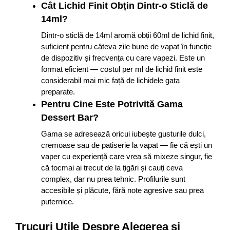
Cât Lichid Finit Obțin Dintr-o Sticlă de
14ml?
Dintr-o sticlă de 14ml aromă obții 60ml de lichid finit,
suficient pentru câteva zile bune de vapat în funcție
de dispozitiv și frecvența cu care vapezi. Este un
format eficient — costul per ml de lichid finit este
considerabil mai mic față de lichidele gata
preparate.​
Pentru Cine Este Potrivită Gama
Dessert Bar?
Gama se adresează oricui iubește gusturile dulci,
cremoase sau de patiserie la vapat — fie că ești un
vaper cu experiență care vrea să mixeze singur, fie
că tocmai ai trecut de la țigări și cauți ceva
complex, dar nu prea tehnic. Profilurile sunt
accesibile și plăcute, fără note agresive sau prea
puternice.
Trucuri Utile Despre Alegerea și