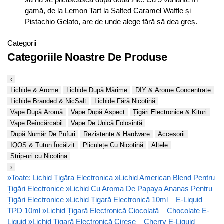
gamă, de la Lemon Tart la Salted Caramel Waffle și
Pistachio Gelato, are de unde alege fără să dea greș.
Categorii
Categoriile Noastre De Produse
‹
Lichide & Arome
Lichide După Mărime
DIY & Arome Concentrate
Lichide Branded & NicSalt
Lichide Fără Nicotină
Vape După Aromă
Vape După Aspect
Țigări Electronice & Kituri
Vape Reîncărcabil
Vape De Unică Folosință
După Număr De Pufuri
Rezistențe & Hardware
Accesorii
IQOS & Tutun Încălzit
Pliculețe Cu Nicotină
Altele
Strip-uri cu Nicotina
›
»
Toate: Lichid Țigăra Electronica
»
Lichid American Blend Pentru
Țigări Electronice
»
Lichid Cu Aroma De Papaya Ananas Pentru
Țigări Electronice
»
Lichid Țigară Electronică 10ml – E-Liquid
TPD 10ml
»
Lichid Țigară Electronică Ciocolată – Chocolate E-
Liquid
»
Lichid Țigară Electronică Cireșe – Cherry E-Liquid