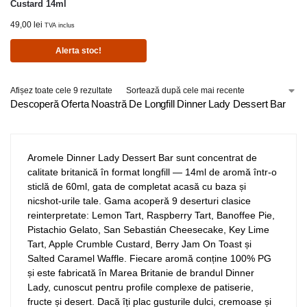
Custard 14ml
49,00
lei
TVA inclus
Alerta stoc!
Afișez toate cele 9 rezultate
Descoperă Oferta Noastră De Longfill Dinner Lady Dessert Bar
Aromele Dinner Lady Dessert Bar sunt concentrat de
calitate britanică în format longfill — 14ml de aromă într-o
sticlă de 60ml, gata de completat acasă cu baza și
nicshot-urile tale. Gama acoperă 9 deserturi clasice
reinterpretate: Lemon Tart, Raspberry Tart, Banoffee Pie,
Pistachio Gelato, San Sebastián Cheesecake, Key Lime
Tart, Apple Crumble Custard, Berry Jam On Toast și
Salted Caramel Waffle. Fiecare aromă conține 100% PG
și este fabricată în Marea Britanie de brandul Dinner
Lady, cunoscut pentru profile complexe de patiserie,
fructe și desert. Dacă îți plac gusturile dulci, cremoase și