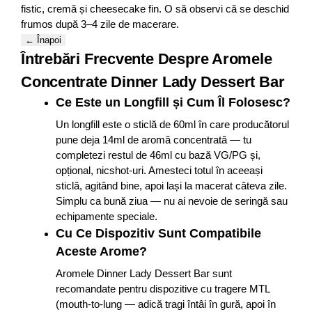
fistic, cremă și cheesecake fin. O să observi că se deschid
frumos după 3–4 zile de macerare.
← Înapoi
Întrebări Frecvente Despre Aromele
Concentrate Dinner Lady Dessert Bar
Ce Este un Longfill și Cum Îl Folosesc?
Un longfill este o sticlă de 60ml în care producătorul
pune deja 14ml de aromă concentrată — tu
completezi restul de 46ml cu bază VG/PG și,
opțional, nicshot-uri. Amesteci totul în aceeași
sticlă, agitând bine, apoi lași la macerat câteva zile.
Simplu ca bună ziua — nu ai nevoie de seringă sau
echipamente speciale.​
Cu Ce Dispozitiv Sunt Compatibile
Aceste Arome?
Aromele Dinner Lady Dessert Bar sunt
recomandate pentru dispozitive cu tragere MTL
(mouth-to-lung — adică tragi întâi în gură, apoi în