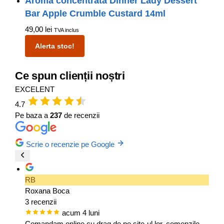
Aroma concentrata Dinner Lady Dessert
Bar Apple Crumble Custard 14ml
49,00
lei
TVA inclus
Alerta stoc!
Ce spun clienții noștri
EXCELENT
4.7
Pe baza a
237
de recenzii
Scrie o recenzie pe Google
RB
Roxana Boca
3 recenzii
acum 4 luni
Comandam online cu drag de pe site-ul lor, comenzile