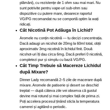
plămâni), cu rezistențe de 1 ohm sau mai mari. Nu
sunt potrivite pentru vape-uri sub-ohm sau
dispozitive cu putere mare, deoarece raportul
VG/PG recomandat nu se comportă optim la wați
ridicați.​
Cât Nicotină Pot Adăuga în Lichid?
Aromele nu conțin nicotină — tu decizi concentrația.
Dacă adaugi un nicshot de 20mg la 60ml total, obții
aproximativ 3mg nicotină în lichidul finit. Două
nicshot-uri îți dau circa 6mg. Dacă preferi 0 nicotină,
completezi pur și simplu cu bază VG/PG.​
Cât Timp Trebuie să Macereze Lichidul
după Mixare?
Dinner Lady recomandă 2–5 zile de macerare după
mixare. Aromele de patiserie și desert se deschid
treptat — după câteva zile vei observa că gustul
devine mai rotund și mai complex față de prima zi.
Poți accelera procesul ținând sticla la temperatura
camerei și agitând-o periodic.