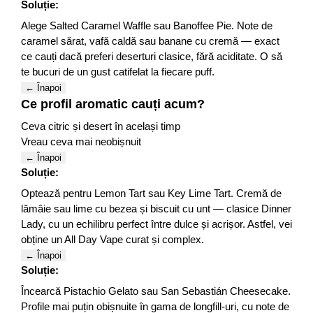
Soluție:
Alege Salted Caramel Waffle sau Banoffee Pie. Note de
caramel sărat, vafă caldă sau banane cu cremă — exact
ce cauți dacă preferi deserturi clasice, fără aciditate. O să
te bucuri de un gust catifelat la fiecare puff.
← Înapoi
Ce profil aromatic cauți acum?
Ceva citric și desert în același timp
Vreau ceva mai neobișnuit
← Înapoi
Soluție:
Optează pentru Lemon Tart sau Key Lime Tart. Cremă de
lămâie sau lime cu bezea și biscuit cu unt — clasice Dinner
Lady, cu un echilibru perfect între dulce și acrișor. Astfel, vei
obține un All Day Vape curat și complex.
← Înapoi
Soluție:
Încearcă Pistachio Gelato sau San Sebastián Cheesecake.
Profile mai puțin obișnuite în gama de longfill-uri, cu note de