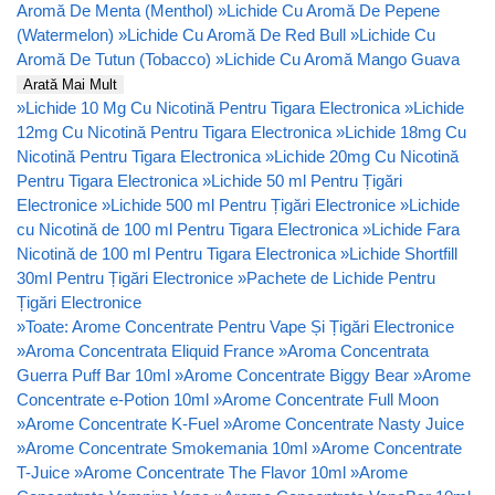
Aromă De Menta (Menthol)
»
Lichide Cu Aromă De Pepene
(Watermelon)
»
Lichide Cu Aromă De Red Bull
»
Lichide Cu
Aromă De Tutun (Tobacco)
»
Lichide Cu Aromă Mango Guava
Arată Mai Mult
»
Lichide 10 Mg Cu Nicotină Pentru Tigara Electronica
»
Lichide
12mg Cu Nicotină Pentru Tigara Electronica
»
Lichide 18mg Cu
Nicotină Pentru Tigara Electronica
»
Lichide 20mg Cu Nicotină
Pentru Tigara Electronica
»
Lichide 50 ml Pentru Țigări
Electronice
»
Lichide 500 ml Pentru Țigări Electronice
»
Lichide
cu Nicotină de 100 ml Pentru Tigara Electronica
»
Lichide Fara
Nicotină de 100 ml Pentru Tigara Electronica
»
Lichide Shortfill
30ml Pentru Țigări Electronice
»
Pachete de Lichide Pentru
Țigări Electronice
»
Toate: Arome Concentrate Pentru Vape Și Țigări Electronice
»
Aroma Concentrata Eliquid France
»
Aroma Concentrata
Guerra Puff Bar 10ml
»
Arome Concentrate Biggy Bear
»
Arome
Concentrate e-Potion 10ml
»
Arome Concentrate Full Moon
»
Arome Concentrate K-Fuel
»
Arome Concentrate Nasty Juice
»
Arome Concentrate Smokemania 10ml
»
Arome Concentrate
T-Juice
»
Arome Concentrate The Flavor 10ml
»
Arome