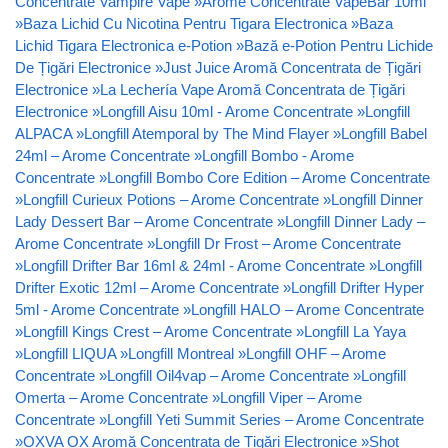
Concentrate Vampire Vape
»
Arome Concentrate VapeBar 10ml
»
Baza Lichid Cu Nicotina Pentru Tigara Electronica
»
Baza
Lichid Tigara Electronica e-Potion
»
Bază e-Potion Pentru Lichide
De Țigări Electronice
»
Just Juice Aromă Concentrata de Țigări
Electronice
»
La Lechería Vape Aromă Concentrata de Țigări
Electronice
»
Longfill Aisu 10ml - Arome Concentrate
»
Longfill
ALPACA
»
Longfill Atemporal by The Mind Flayer
»
Longfill Babel
24ml – Arome Concentrate
»
Longfill Bombo - Arome
Concentrate
»
Longfill Bombo Core Edition – Arome Concentrate
»
Longfill Curieux Potions – Arome Concentrate
»
Longfill Dinner
Lady Dessert Bar – Arome Concentrate
»
Longfill Dinner Lady –
Arome Concentrate
»
Longfill Dr Frost – Arome Concentrate
»
Longfill Drifter Bar 16ml & 24ml - Arome Concentrate
»
Longfill
Drifter Exotic 12ml – Arome Concentrate
»
Longfill Drifter Hyper
5ml - Arome Concentrate
»
Longfill HALO – Arome Concentrate
»
Longfill Kings Crest – Arome Concentrate
»
Longfill La Yaya
»
Longfill LIQUA
»
Longfill Montreal
»
Longfill OHF – Arome
Concentrate
»
Longfill Oil4vap – Arome Concentrate
»
Longfill
Omerta – Arome Concentrate
»
Longfill Viper – Arome
Concentrate
»
Longfill Yeti Summit Series – Arome Concentrate
»
OXVA OX Aromă Concentrata de Țigări Electronice
»
Shot