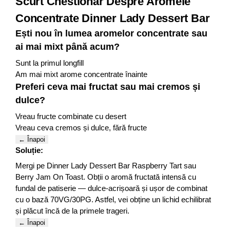
Scurt Chestionar Despre Aromele
Concentrate Dinner Lady Dessert Bar
Ești nou în lumea aromelor concentrate sau
ai mai mixt până acum?
Sunt la primul longfill
Am mai mixt arome concentrate înainte
Preferi ceva mai fructat sau mai cremos și
dulce?
Vreau fructe combinate cu desert
Vreau ceva cremos și dulce, fără fructe
← Înapoi
Soluție:
Mergi pe Dinner Lady Dessert Bar Raspberry Tart sau
Berry Jam On Toast. Obții o aromă fructată intensă cu
fundal de patiserie — dulce-acrișoară și ușor de combinat
cu o bază 70VG/30PG. Astfel, vei obține un lichid echilibrat
și plăcut încă de la primele trageri.
← Înapoi