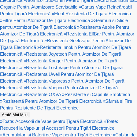
Electronică
»
Atomizor Sub-Ohm Pentru Țigară Electronică
»
Bumbac
Organic Pentru Atomizoare Servisabile
»
Cartuș Vape Reîncărcabil
Pentru Țigară Electronică
»
Eleaf Rezistenta De Tigara Electronica
»
Filtre Pentru Atomizor De Țigară Electronică
»
Geamuri si Sticle
pentru Atomizor De Țigară Electronică
»
Rezistenta Aspire Pentru
Atomizor De Țigară Electronică
»
Rezistenta ElfBar Pentru Atomizor
De Țigară Electronică
»
Rezistenta Geekvape Pentru Atomizor De
Țigară Electronică
»
Rezistenta Innokin Pentru Atomizor De Țigară
Electronică
»
Rezistenta Joyetech Pentru Atomizor De Țigară
Electronică
»
Rezistenta Kanger Pentru Atomizor De Țigară
Electronică
»
Rezistenta Lost Vape Pentru Atomizor De Țigară
Electronică
»
Rezistenta Uwell Pentru Atomizor De Țigară
Electronică
»
Rezistenta Vaporesso Pentru Atomizor De Țigară
Electronică
»
Rezistenta Voopoo Pentru Atomizor De Țigară
Electronică
»
Rezistente OXVA
»
Rezistente si Capsule Smoktech
»
Rezistență Pentru Atomizor De Țigară Electronică
»
Sârmă și Fire
Pentru Rezistențe De Țigari Electronice
Arată Mai Mult
»
Toate: Accesorii de Vape pentru Țigară Electronică
»
Toate:
Reduceri la Vape-uri și Accesorii Pentru Tigări Electronice
»
Acumulatori și Baterii de Vape pentru Țigări Electronice
»
Cabluri de