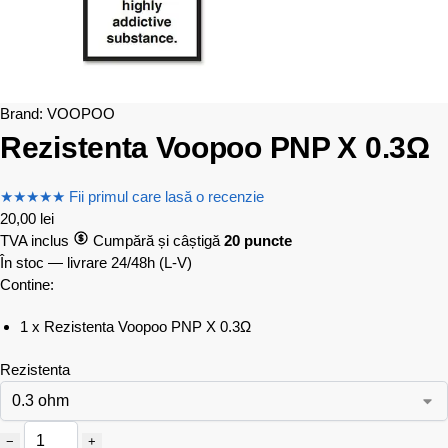
Brand:
VOOPOO
Rezistenta Voopoo PNP X 0.3Ω
★
★
★
★
★
Fii primul care lasă o recenzie
20,00
lei
TVA inclus
Cumpără și câștigă
20 puncte
În stoc — livrare 24/48h
(L-V)
Contine:
1 x Rezistenta Voopoo PNP X 0.3Ω
Rezistenta
−
+