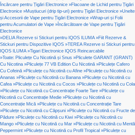
Încărcare pentru Țigări Electronice
»
Flacoane de Lichid pentru Țigări
Electronice
»
Muștiucuri (drip tip-uri) pentru Țigări Electronice
»
Unelte
și Accesorii de Vape pentru Țigări Electronice
»
Wrap-uri și Folii
pentru Acumulatori de Vape
»
Încărcătoare de Vape pentru Țigări
Electronice
»
DELIA Rezerve si Stickuri pentru IQOS ILUMA
»
Fiit Rezerve &
Stickuri pentru Dispozitive IQOS
»
TEREA Rezerve si Stickuri pentru
IQOS ILUMA
»
Tigari Electronice IQOS Reincarcabile
»
Toate: Pliculețe Cu Nicotină și Snus
»
Pliculete GARANT (GRANT)
Cu Nicotina
»
Pliculețe 77 VB Edition Cu Nicotină
»
Pliculețe Cafero
Cu Cofeină
»
Pliculețe cu Nicotină cu Afine
»
Pliculețe cu Nicotină cu
Ananas
»
Pliculețe cu Nicotină cu Banana
»
Pliculețe cu Nicotină cu
Cafea
»
Pliculețe cu Nicotină cu Cocos
»
Pliculețe cu Nicotină cu Cola
»
Pliculețe cu Nicotină cu Concentrație Foarte Tare
»
Pliculețe cu
Nicotină cu Concentrație Medie
»
Pliculețe cu Nicotină cu
Concentrație Mică
»
Pliculețe cu Nicotină cu Concentrație Tare
»
Pliculețe cu Nicotină cu Căpșuni
»
Pliculețe cu Nicotină cu Fructe de
Pădure
»
Pliculețe cu Nicotină cu Kiwi
»
Pliculețe cu Nicotină cu
Mango
»
Pliculețe cu Nicotină cu Mar
»
Pliculețe cu Nicotină cu Mentă
Peppermint
»
Pliculețe cu Nicotină cu Profil Tropical
»
Pliculețe cu