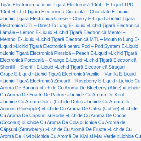
Țigări Electronice
»
Lichid Țigară Electronică 10ml – E-Liquid TPD
10ml
»
Lichid Țigară Electronică Ciocolată – Chocolate E-Liquid
»
Lichid Țigară Electronică Cireșe – Cherry E-Liquid
»
Lichid Țigară
Electronică DTL – Direct To Lung E-Liquid
»
Lichid Țigară Electronică
Lămâie – Lemon E-Liquid
»
Lichid Țigară Electronică Mentol –
Menthol E-Liquid
»
Lichid Țigară Electronică MTL – Mouth to Lung E-
Liquid
»
Lichid Țigară Electronică pentru Pod – Pod System E-Liquid
»
Lichid Țigară Electronică Piersică – Peach E-Liquid
»
Lichid Țigară
Electronică Portocală – Orange E-Liquid
»
Lichid Țigară Electronică
Shortfill – Shortfill E-Liquid
»
Lichid Țigară Electronică Struguri –
Grape E-Liquid
»
Lichid Țigară Electronică Vanilie – Vanilla E-Liquid
»
Lichid Țigară Electronică Zmeură – Raspberry E-Liquid
»
Lichide Cu
Aroma De Banana
»
Lichide Cu Aroma De Blueberry (Afine)
»
Lichide
Cu Aroma De Fructe De Padure
»
Lichide Cu Aroma De Kent
»
Lichide Cu Aroma Dulce (Lichide Dulci)
»
Lichide Cu Aromă De
Ananas (Pineapple)
»
Lichide Cu Aromă De Cafea (Coffee)
»
Lichide
Cu Aromă De Capsuni si Rodie
»
Lichide Cu Aromă De Cocos
(Coconut)
»
Lichide Cu Aromă De Cola
»
Lichide Cu Aromă de
Căpșuni (Strawberry)
»
Lichide Cu Aromă De Fructe
»
Lichide Cu
Aromă De Kiwi
»
Lichide Cu Aromă De Kiwi si Mar Verde
»
Lichide Cu