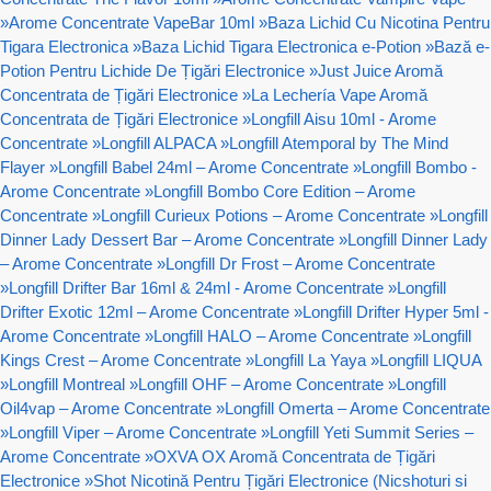
»
Arome Concentrate VapeBar 10ml
»
Baza Lichid Cu Nicotina Pentru
Tigara Electronica
»
Baza Lichid Tigara Electronica e-Potion
»
Bază e-
Potion Pentru Lichide De Țigări Electronice
»
Just Juice Aromă
Concentrata de Țigări Electronice
»
La Lechería Vape Aromă
Concentrata de Țigări Electronice
»
Longfill Aisu 10ml - Arome
Concentrate
»
Longfill ALPACA
»
Longfill Atemporal by The Mind
Flayer
»
Longfill Babel 24ml – Arome Concentrate
»
Longfill Bombo -
Arome Concentrate
»
Longfill Bombo Core Edition – Arome
Concentrate
»
Longfill Curieux Potions – Arome Concentrate
»
Longfill
Dinner Lady Dessert Bar – Arome Concentrate
»
Longfill Dinner Lady
– Arome Concentrate
»
Longfill Dr Frost – Arome Concentrate
»
Longfill Drifter Bar 16ml & 24ml - Arome Concentrate
»
Longfill
Drifter Exotic 12ml – Arome Concentrate
»
Longfill Drifter Hyper 5ml -
Arome Concentrate
»
Longfill HALO – Arome Concentrate
»
Longfill
Kings Crest – Arome Concentrate
»
Longfill La Yaya
»
Longfill LIQUA
»
Longfill Montreal
»
Longfill OHF – Arome Concentrate
»
Longfill
Oil4vap – Arome Concentrate
»
Longfill Omerta – Arome Concentrate
»
Longfill Viper – Arome Concentrate
»
Longfill Yeti Summit Series –
Arome Concentrate
»
OXVA OX Aromă Concentrata de Țigări
Electronice
»
Shot Nicotină Pentru Țigări Electronice (Nicshoturi si