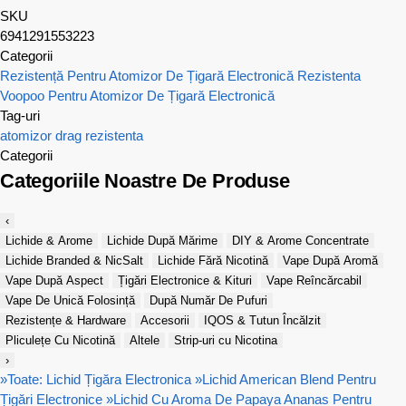
SKU
6941291553223
Categorii
Rezistență Pentru Atomizor De Țigară Electronică
Rezistenta
Voopoo Pentru Atomizor De Țigară Electronică
Tag-uri
atomizor
drag
rezistenta
Categorii
Categoriile Noastre De Produse
‹
Lichide & Arome
Lichide După Mărime
DIY & Arome Concentrate
Lichide Branded & NicSalt
Lichide Fără Nicotină
Vape După Aromă
Vape După Aspect
Țigări Electronice & Kituri
Vape Reîncărcabil
Vape De Unică Folosință
După Număr De Pufuri
Rezistențe & Hardware
Accesorii
IQOS & Tutun Încălzit
Pliculețe Cu Nicotină
Altele
Strip-uri cu Nicotina
›
»
Toate: Lichid Țigăra Electronica
»
Lichid American Blend Pentru
Țigări Electronice
»
Lichid Cu Aroma De Papaya Ananas Pentru