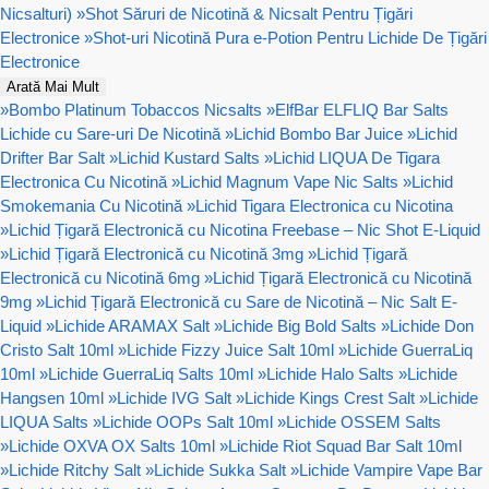
Nicsalturi)
»
Shot Săruri de Nicotină & Nicsalt Pentru Țigări
Electronice
»
Shot-uri Nicotină Pura e-Potion Pentru Lichide De Țigări
Electronice
Arată Mai Mult
»
Bombo Platinum Tobaccos Nicsalts
»
ElfBar ELFLIQ Bar Salts
Lichide cu Sare-uri De Nicotină
»
Lichid Bombo Bar Juice
»
Lichid
Drifter Bar Salt
»
Lichid Kustard Salts
»
Lichid LIQUA De Tigara
Electronica Cu Nicotină
»
Lichid Magnum Vape Nic Salts
»
Lichid
Smokemania Cu Nicotină
»
Lichid Tigara Electronica cu Nicotina
»
Lichid Țigară Electronică cu Nicotina Freebase – Nic Shot E-Liquid
»
Lichid Țigară Electronică cu Nicotină 3mg
»
Lichid Țigară
Electronică cu Nicotină 6mg
»
Lichid Țigară Electronică cu Nicotină
9mg
»
Lichid Țigară Electronică cu Sare de Nicotină – Nic Salt E-
Liquid
»
Lichide ARAMAX Salt
»
Lichide Big Bold Salts
»
Lichide Don
Cristo Salt 10ml
»
Lichide Fizzy Juice Salt 10ml
»
Lichide GuerraLiq
10ml
»
Lichide GuerraLiq Salts 10ml
»
Lichide Halo Salts
»
Lichide
Hangsen 10ml
»
Lichide IVG Salt
»
Lichide Kings Crest Salt
»
Lichide
LIQUA Salts
»
Lichide OOPs Salt 10ml
»
Lichide OSSEM Salts
»
Lichide OXVA OX Salts 10ml
»
Lichide Riot Squad Bar Salt 10ml
»
Lichide Ritchy Salt
»
Lichide Sukka Salt
»
Lichide Vampire Vape Bar