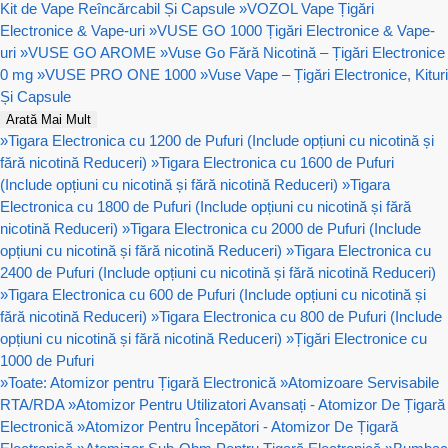
Kit de Vape Reîncărcabil Și Capsule
»
VOZOL Vape Țigări
Electronice & Vape-uri
»
VUSE GO 1000 Țigări Electronice & Vape-
uri
»
VUSE GO AROME
»
Vuse Go Fără Nicotină – Țigări Electronice
0 mg
»
VUSE PRO ONE 1000
»
Vuse Vape – Țigări Electronice, Kituri
Și Capsule
Arată Mai Mult
»
Tigara Electronica cu 1200 de Pufuri (Include opțiuni cu nicotină și
fără nicotină Reduceri)
»
Tigara Electronica cu 1600 de Pufuri
(Include opțiuni cu nicotină și fără nicotină Reduceri)
»
Tigara
Electronica cu 1800 de Pufuri (Include opțiuni cu nicotină și fără
nicotină Reduceri)
»
Tigara Electronica cu 2000 de Pufuri (Include
opțiuni cu nicotină și fără nicotină Reduceri)
»
Tigara Electronica cu
2400 de Pufuri (Include opțiuni cu nicotină și fără nicotină Reduceri)
»
Tigara Electronica cu 600 de Pufuri (Include opțiuni cu nicotină și
fără nicotină Reduceri)
»
Tigara Electronica cu 800 de Pufuri (Include
opțiuni cu nicotină și fără nicotină Reduceri)
»
Țigări Electronice cu
1000 de Pufuri
»
Toate: Atomizor pentru Țigară Electronică
»
Atomizoare Servisabile
RTA/RDA
»
Atomizor Pentru Utilizatori Avansați - Atomizor De Țigară
Electronică
»
Atomizor Pentru Începători - Atomizor De Țigară