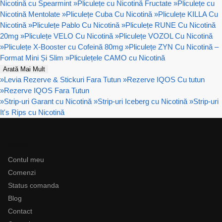
Nicotină cu Spearmint
»
Pliculețe cu Nicotină Fructate
»
Pliculețe cu
Nicotină Mentolate
»
Pliculețe Cuba Cu Nicotină
»
Pliculețe KILLA Cu
Nicotină
»
Pliculețe Pablo Cu Nicotină
»
Pliculețe RUNE Cu Nicotină
20mg
»
Pliculețe VELO Cu Nicotină
»
Pliculețe VOZOL Cu Nicotină
»
Pliculețe X-Booster cu Cofeină 80mg
»
Pliculețe ZYN Cu Nicotină –
Format Mini Și Slim
»
Pliculețele CAMO cu Nicotină
Arată Mai Mult
»
Levia Rezerve & Stickuri Fara Tutun
»
Rezerve IQOS Cu tutun
»
Rezerve IQOS Fara Tutun
»
Strip-uri Garant cu Nicotină
»
Strip-uri Iceberg cu Nicotină
»
Strip-uri
It's Rips cu Nicotină
Ajutor
Contul meu
Comenzi
Status comanda
Blog
Contact