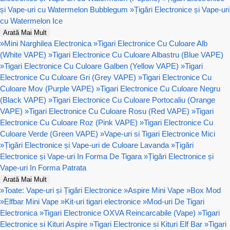
și Vape-uri cu Watermelon Bubblegum
»
Țigări Electronice și Vape-uri
cu Watermelon Ice
Arată Mai Mult
»
Mini Narghilea Electronica
»
Tigari Electronice Cu Culoare Alb
(White VAPE)
»
Tigari Electronice Cu Culoare Albastru (Blue VAPE)
»
Tigari Electronice Cu Culoare Galben (Yellow VAPE)
»
Tigari
Electronice Cu Culoare Gri (Grey VAPE)
»
Tigari Electronice Cu
Culoare Mov (Purple VAPE)
»
Tigari Electronice Cu Culoare Negru
(Black VAPE)
»
Tigari Electronice Cu Culoare Portocaliu (Orange
VAPE)
»
Tigari Electronice Cu Culoare Rosu (Red VAPE)
»
Tigari
Electronice Cu Culoare Roz (Pink VAPE)
»
Tigari Electronice Cu
Culoare Verde (Green VAPE)
»
Vape-uri si Tigari Electronice Mici
»
Țigări Electronice și Vape-uri de Culoare Lavanda
»
Țigări
Electronice și Vape-uri In Forma De Tigara
»
Țigări Electronice și
Vape-uri In Forma Patrata
Arată Mai Mult
»
Toate: Vape-uri și Țigări Electronice
»
Aspire Mini Vape
»
Box Mod
»
Elfbar Mini Vape
»
Kit-uri tigari electronice
»
Mod-uri De Tigari
Electronica
»
Tigari Electronice OXVA Reincarcabile (Vape)
»
Tigari
Electronice si Kituri Aspire
»
Tigari Electronice si Kituri Elf Bar
»
Tigari