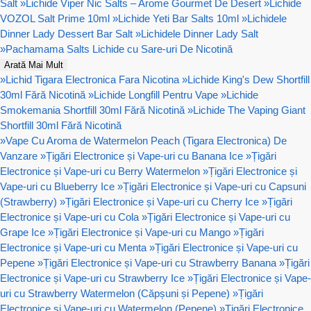
Salt
»
Lichide Viper Nic Salts – Arome Gourmet De Desert
»
Lichide
VOZOL Salt Prime 10ml
»
Lichide Yeti Bar Salts 10ml
»
Lichidele
Dinner Lady Dessert Bar Salt
»
Lichidele Dinner Lady Salt
»
Pachamama Salts Lichide cu Sare-uri De Nicotină
Arată Mai Mult
»
Lichid Tigara Electronica Fara Nicotina
»
Lichide King's Dew Shortfill
30ml Fără Nicotină
»
Lichide Longfill Pentru Vape
»
Lichide
Smokemania Shortfill 30ml Fără Nicotină
»
Lichide The Vaping Giant
Shortfill 30ml Fără Nicotină
»
Vape Cu Aroma de Watermelon Peach (Tigara Electronica) De
Vanzare
»
Țigări Electronice și Vape-uri cu Banana Ice
»
Țigări
Electronice și Vape-uri cu Berry Watermelon
»
Țigări Electronice și
Vape-uri cu Blueberry Ice
»
Țigări Electronice și Vape-uri cu Capsuni
(Strawberry)
»
Țigări Electronice și Vape-uri cu Cherry Ice
»
Țigări
Electronice și Vape-uri cu Cola
»
Țigări Electronice și Vape-uri cu
Grape Ice
»
Țigări Electronice și Vape-uri cu Mango
»
Țigări
Electronice și Vape-uri cu Menta
»
Țigări Electronice și Vape-uri cu
Pepene
»
Țigări Electronice și Vape-uri cu Strawberry Banana
»
Țigări
Electronice și Vape-uri cu Strawberry Ice
»
Țigări Electronice și Vape-
uri cu Strawberry Watermelon (Căpșuni și Pepene)
»
Țigări
Electronice și Vape-uri cu Watermelon (Pepene)
»
Țigări Electronice