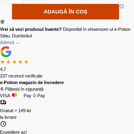
ADAUGĂ ÎN COȘ
Vrei să vezi produsul înainte?
Disponibil în showroom-ul e-Potion
Sibiu, Dumbrăvii
Adresă →
4,7
237 recenzii verificate
e-Potion magazin de încredere
Plătești în siguranță
VISA
Pay
Pay
Gratuit > 149 lei
la livrare
Expediere azi