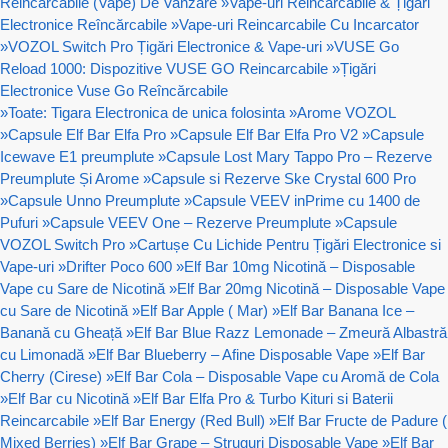
Reincarcabile (Vape) De Vanzare
»
Vape-uri Reincarcabile & Țigări
Electronice Reîncărcabile
»
Vape-uri Reincarcabile Cu Incarcator
»
VOZOL Switch Pro Țigări Electronice & Vape-uri
»
VUSE Go
Reload 1000: Dispozitive VUSE GO Reincarcabile
»
Țigări
Electronice Vuse Go Reîncărcabile
»
Toate: Tigara Electronica de unica folosinta
»
Arome VOZOL
»
Capsule Elf Bar Elfa Pro
»
Capsule Elf Bar Elfa Pro V2
»
Capsule
Icewave E1 preumplute
»
Capsule Lost Mary Tappo Pro – Rezerve
Preumplute Și Arome
»
Capsule si Rezerve Ske Crystal 600 Pro
»
Capsule Unno Preumplute
»
Capsule VEEV inPrime cu 1400 de
Pufuri
»
Capsule VEEV One – Rezerve Preumplute
»
Capsule
VOZOL Switch Pro
»
Cartușe Cu Lichide Pentru Țigări Electronice si
Vape-uri
»
Drifter Poco 600
»
Elf Bar 10mg Nicotină – Disposable
Vape cu Sare de Nicotină
»
Elf Bar 20mg Nicotină – Disposable Vape
cu Sare de Nicotină
»
Elf Bar Apple ( Mar)
»
Elf Bar Banana Ice –
Banană cu Gheață
»
Elf Bar Blue Razz Lemonade – Zmeură Albastră
cu Limonadă
»
Elf Bar Blueberry – Afine Disposable Vape
»
Elf Bar
Cherry (Cirese)
»
Elf Bar Cola – Disposable Vape cu Aromă de Cola
»
Elf Bar cu Nicotină
»
Elf Bar Elfa Pro & Turbo Kituri si Baterii
Reincarcabile
»
Elf Bar Energy (Red Bull)
»
Elf Bar Fructe de Padure (
Mixed Berries)
»
Elf Bar Grape – Struguri Disposable Vape
»
Elf Bar