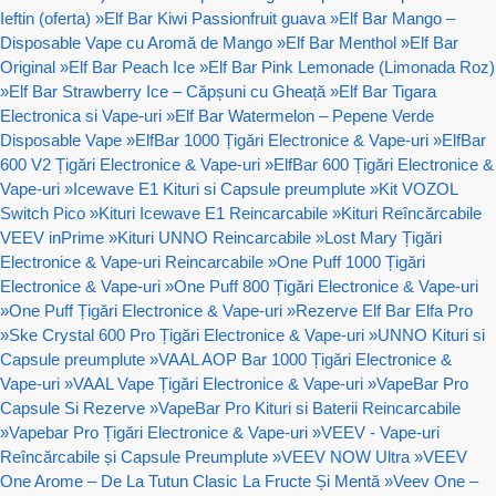
Ieftin (oferta)
»
Elf Bar Kiwi Passionfruit guava
»
Elf Bar Mango –
Disposable Vape cu Aromă de Mango
»
Elf Bar Menthol
»
Elf Bar
Original
»
Elf Bar Peach Ice
»
Elf Bar Pink Lemonade (Limonada Roz)
»
Elf Bar Strawberry Ice – Căpșuni cu Gheață
»
Elf Bar Tigara
Electronica si Vape-uri
»
Elf Bar Watermelon – Pepene Verde
Disposable Vape
»
ElfBar 1000 Țigări Electronice & Vape-uri
»
ElfBar
600 V2 Țigări Electronice & Vape-uri
»
ElfBar 600 Țigări Electronice &
Vape-uri
»
Icewave E1 Kituri si Capsule preumplute
»
Kit VOZOL
Switch Pico
»
Kituri Icewave E1 Reincarcabile
»
Kituri Reîncărcabile
VEEV inPrime
»
Kituri UNNO Reincarcabile
»
Lost Mary Țigări
Electronice & Vape-uri Reincarcabile
»
One Puff 1000 Țigări
Electronice & Vape-uri
»
One Puff 800 Țigări Electronice & Vape-uri
»
One Puff Țigări Electronice & Vape-uri
»
Rezerve Elf Bar Elfa Pro
»
Ske Crystal 600 Pro Țigări Electronice & Vape-uri
»
UNNO Kituri si
Capsule preumplute
»
VAAL AOP Bar 1000 Țigări Electronice &
Vape-uri
»
VAAL Vape Țigări Electronice & Vape-uri
»
VapeBar Pro
Capsule Si Rezerve
»
VapeBar Pro Kituri si Baterii Reincarcabile
»
Vapebar Pro Țigări Electronice & Vape-uri
»
VEEV - Vape-uri
Reîncărcabile și Capsule Preumplute
»
VEEV NOW Ultra
»
VEEV
One Arome – De La Tutun Clasic La Fructe Și Mentă
»
Veev One –