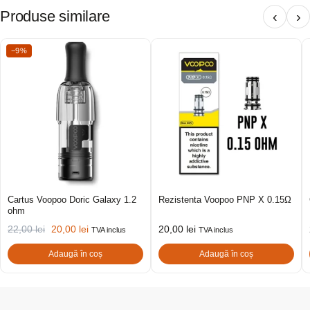
Produse similare
‹
›
−9%
Cartus Voopoo Doric Galaxy 1.2
Rezistenta Voopoo PNP X 0.15Ω
ohm
22,00
lei
20,00
lei
20,00
lei
TVA inclus
TVA inclus
Adaugă în coș
Adaugă în coș