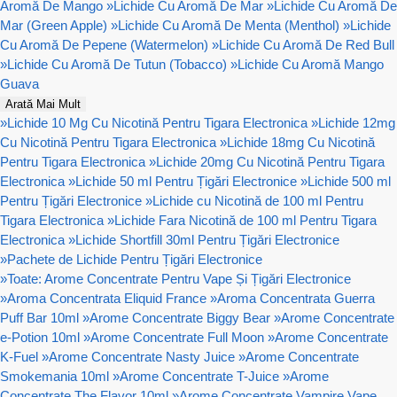
Aromă De Mango
»
Lichide Cu Aromă De Mar
»
Lichide Cu Aromă De
Mar (Green Apple)
»
Lichide Cu Aromă De Menta (Menthol)
»
Lichide
Cu Aromă De Pepene (Watermelon)
»
Lichide Cu Aromă De Red Bull
»
Lichide Cu Aromă De Tutun (Tobacco)
»
Lichide Cu Aromă Mango
Guava
Arată Mai Mult
»
Lichide 10 Mg Cu Nicotină Pentru Tigara Electronica
»
Lichide 12mg
Cu Nicotină Pentru Tigara Electronica
»
Lichide 18mg Cu Nicotină
Pentru Tigara Electronica
»
Lichide 20mg Cu Nicotină Pentru Tigara
Electronica
»
Lichide 50 ml Pentru Țigări Electronice
»
Lichide 500 ml
Pentru Țigări Electronice
»
Lichide cu Nicotină de 100 ml Pentru
Tigara Electronica
»
Lichide Fara Nicotină de 100 ml Pentru Tigara
Electronica
»
Lichide Shortfill 30ml Pentru Țigări Electronice
»
Pachete de Lichide Pentru Țigări Electronice
»
Toate: Arome Concentrate Pentru Vape Și Țigări Electronice
»
Aroma Concentrata Eliquid France
»
Aroma Concentrata Guerra
Puff Bar 10ml
»
Arome Concentrate Biggy Bear
»
Arome Concentrate
e-Potion 10ml
»
Arome Concentrate Full Moon
»
Arome Concentrate
K-Fuel
»
Arome Concentrate Nasty Juice
»
Arome Concentrate
Smokemania 10ml
»
Arome Concentrate T-Juice
»
Arome
Concentrate The Flavor 10ml
»
Arome Concentrate Vampire Vape