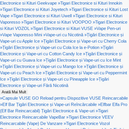
Electronice si Kituri Geekvape
»
Tigari Electronice si Kituri Innokin
»
Tigari Electronice si Kituri Joyetech
»
Tigari Electronice si Kituri Lost
Vape
»
Tigari Electronice si Kituri Uwell
»
Tigari Electronice si Kituri
Vaporesso
»
Tigari Electronice si Kituri VOOPOO
»
Tigari Electronice
si Kituri VOZOL
»
Tigari Electronice si Kituri VUSE
»
Vape Pen-uri
»
Vape Vaporesso Mini
»
Vape-uri cu Nicotină
»
Țigări Electronice și
Vape-uri cu Apple Ice
»
Țigări Electronice și Vape-uri cu Cherry Cola
»
Țigări Electronice și Vape-uri cu Cola Ice la e-Potion
»
Țigări
Electronice și Vape-uri cu Cotton Candy Ice
»
Țigări Electronice și
Vape-uri cu Guava Ice
»
Țigări Electronice și Vape-uri cu Ice Mint
»
Țigări Electronice și Vape-uri cu Mango Ice
»
Țigări Electronice și
Vape-uri cu Peach Ice
»
Țigări Electronice și Vape-uri cu Peppermint
Ice
»
Țigări Electronice și Vape-uri cu Pineapple Ice
»
Țigări
Electronice și Vape-uri Fără Nicotină
Arată Mai Mult
»
Capsule VUSE GO Reload pentru Dispozitive VUSE Reincarcabile
»
Elf Bar Țigări Electronice și Vape-uri Reîncărcabile
»
Elfbar Elfa Pro
(Elf Bar Reincarcabil) Țigări Electronice & Vape-uri
»
Tigari
Electronice Reincarcabile VapeBar
»
Tigari Electronice VEEV
Reincarcabile (Vape) De Vanzare
»
Tigari Electronice Vozol