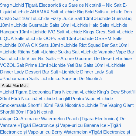
9mg
»
Lichid Țigară Electronică cu Sare de Nicotină – Nic Salt E-
Liquid
»
Lichide ARAMAX Salt
»
Lichide Big Bold Salts
»
Lichide Don
Cristo Salt 10ml
»
Lichide Fizzy Juice Salt 10ml
»
Lichide GuerraLiq
10ml
»
Lichide GuerraLiq Salts 10ml
»
Lichide Halo Salts
»
Lichide
Hangsen 10ml
»
Lichide IVG Salt
»
Lichide Kings Crest Salt
»
Lichide
LIQUA Salts
»
Lichide OOPs Salt 10ml
»
Lichide OSSEM Salts
»
Lichide OXVA OX Salts 10ml
»
Lichide Riot Squad Bar Salt 10ml
»
Lichide Ritchy Salt
»
Lichide Sukka Salt
»
Lichide Vampire Vape Bar
Salt
»
Lichide Viper Nic Salts – Arome Gourmet De Desert
»
Lichide
VOZOL Salt Prime 10ml
»
Lichide Yeti Bar Salts 10ml
»
Lichidele
Dinner Lady Dessert Bar Salt
»
Lichidele Dinner Lady Salt
»
Pachamama Salts Lichide cu Sare-uri De Nicotină
Arată Mai Mult
»
Lichid Tigara Electronica Fara Nicotina
»
Lichide King's Dew Shortfill
30ml Fără Nicotină
»
Lichide Longfill Pentru Vape
»
Lichide
Smokemania Shortfill 30ml Fără Nicotină
»
Lichide The Vaping Giant
Shortfill 30ml Fără Nicotină
»
Vape Cu Aroma de Watermelon Peach (Tigara Electronica) De
Vanzare
»
Țigări Electronice și Vape-uri cu Banana Ice
»
Țigări
Electronice și Vape-uri cu Berry Watermelon
»
Țigări Electronice și