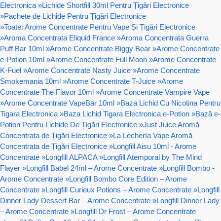
Electronica
»
Lichide Shortfill 30ml Pentru Țigări Electronice
»
Pachete de Lichide Pentru Țigări Electronice
»
Toate: Arome Concentrate Pentru Vape Și Țigări Electronice
»
Aroma Concentrata Eliquid France
»
Aroma Concentrata Guerra
Puff Bar 10ml
»
Arome Concentrate Biggy Bear
»
Arome Concentrate
e-Potion 10ml
»
Arome Concentrate Full Moon
»
Arome Concentrate
K-Fuel
»
Arome Concentrate Nasty Juice
»
Arome Concentrate
Smokemania 10ml
»
Arome Concentrate T-Juice
»
Arome
Concentrate The Flavor 10ml
»
Arome Concentrate Vampire Vape
»
Arome Concentrate VapeBar 10ml
»
Baza Lichid Cu Nicotina Pentru
Tigara Electronica
»
Baza Lichid Tigara Electronica e-Potion
»
Bază e-
Potion Pentru Lichide De Țigări Electronice
»
Just Juice Aromă
Concentrata de Țigări Electronice
»
La Lechería Vape Aromă
Concentrata de Țigări Electronice
»
Longfill Aisu 10ml - Arome
Concentrate
»
Longfill ALPACA
»
Longfill Atemporal by The Mind
Flayer
»
Longfill Babel 24ml – Arome Concentrate
»
Longfill Bombo -
Arome Concentrate
»
Longfill Bombo Core Edition – Arome
Concentrate
»
Longfill Curieux Potions – Arome Concentrate
»
Longfill
Dinner Lady Dessert Bar – Arome Concentrate
»
Longfill Dinner Lady
– Arome Concentrate
»
Longfill Dr Frost – Arome Concentrate