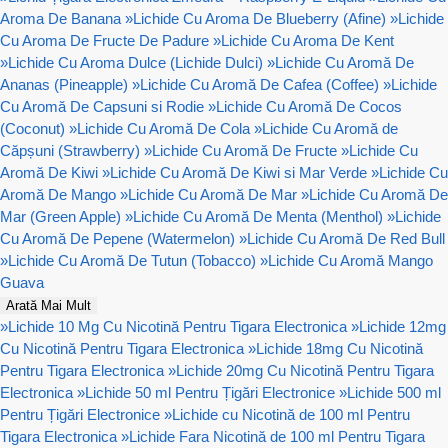
Aroma De Banana
»
Lichide Cu Aroma De Blueberry (Afine)
»
Lichide
Cu Aroma De Fructe De Padure
»
Lichide Cu Aroma De Kent
»
Lichide Cu Aroma Dulce (Lichide Dulci)
»
Lichide Cu Aromă De
Ananas (Pineapple)
»
Lichide Cu Aromă De Cafea (Coffee)
»
Lichide
Cu Aromă De Capsuni si Rodie
»
Lichide Cu Aromă De Cocos
(Coconut)
»
Lichide Cu Aromă De Cola
»
Lichide Cu Aromă de
Căpșuni (Strawberry)
»
Lichide Cu Aromă De Fructe
»
Lichide Cu
Aromă De Kiwi
»
Lichide Cu Aromă De Kiwi si Mar Verde
»
Lichide Cu
Aromă De Mango
»
Lichide Cu Aromă De Mar
»
Lichide Cu Aromă De
Mar (Green Apple)
»
Lichide Cu Aromă De Menta (Menthol)
»
Lichide
Cu Aromă De Pepene (Watermelon)
»
Lichide Cu Aromă De Red Bull
»
Lichide Cu Aromă De Tutun (Tobacco)
»
Lichide Cu Aromă Mango
Guava
Arată Mai Mult
»
Lichide 10 Mg Cu Nicotină Pentru Tigara Electronica
»
Lichide 12mg
Cu Nicotină Pentru Tigara Electronica
»
Lichide 18mg Cu Nicotină
Pentru Tigara Electronica
»
Lichide 20mg Cu Nicotină Pentru Tigara
Electronica
»
Lichide 50 ml Pentru Țigări Electronice
»
Lichide 500 ml
Pentru Țigări Electronice
»
Lichide cu Nicotină de 100 ml Pentru
Tigara Electronica
»
Lichide Fara Nicotină de 100 ml Pentru Tigara