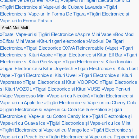
Culoare Verde (Green VAPE)
»
Vape-uri si Tigari Electronice Mici
»
Țigări Electronice și Vape-uri de Culoare Lavanda
»
Țigări
Electronice și Vape-uri In Forma De Tigara
»
Țigări Electronice și
Vape-uri In Forma Patrata
Arată Mai Mult
»
Toate: Vape-uri și Țigări Electronice
»
Aspire Mini Vape
»
Box Mod
»
Elfbar Mini Vape
»
Kit-uri tigari electronice
»
Mod-uri De Tigari
Electronica
»
Tigari Electronice OXVA Reincarcabile (Vape)
»
Tigari
Electronice si Kituri Aspire
»
Tigari Electronice si Kituri Elf Bar
»
Tigari
Electronice si Kituri Geekvape
»
Tigari Electronice si Kituri Innokin
»
Tigari Electronice si Kituri Joyetech
»
Tigari Electronice si Kituri Lost
Vape
»
Tigari Electronice si Kituri Uwell
»
Tigari Electronice si Kituri
Vaporesso
»
Tigari Electronice si Kituri VOOPOO
»
Tigari Electronice
si Kituri VOZOL
»
Tigari Electronice si Kituri VUSE
»
Vape Pen-uri
»
Vape Vaporesso Mini
»
Vape-uri cu Nicotină
»
Țigări Electronice și
Vape-uri cu Apple Ice
»
Țigări Electronice și Vape-uri cu Cherry Cola
»
Țigări Electronice și Vape-uri cu Cola Ice la e-Potion
»
Țigări
Electronice și Vape-uri cu Cotton Candy Ice
»
Țigări Electronice și
Vape-uri cu Guava Ice
»
Țigări Electronice și Vape-uri cu Ice Mint
»
Țigări Electronice și Vape-uri cu Mango Ice
»
Țigări Electronice și
Vape-uri cu Peach Ice
»
Țigări Electronice și Vape-uri cu Peppermint