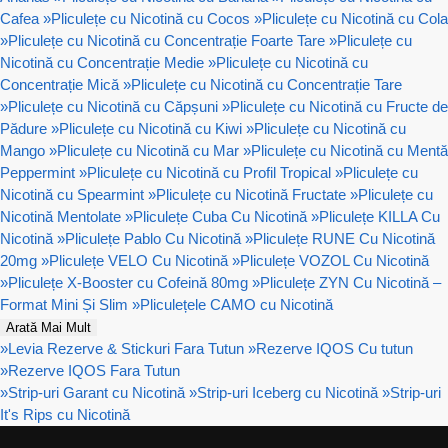
Cafea
»
Pliculețe cu Nicotină cu Cocos
»
Pliculețe cu Nicotină cu Cola
»
Pliculețe cu Nicotină cu Concentrație Foarte Tare
»
Pliculețe cu
Nicotină cu Concentrație Medie
»
Pliculețe cu Nicotină cu
Concentrație Mică
»
Pliculețe cu Nicotină cu Concentrație Tare
»
Pliculețe cu Nicotină cu Căpșuni
»
Pliculețe cu Nicotină cu Fructe de
Pădure
»
Pliculețe cu Nicotină cu Kiwi
»
Pliculețe cu Nicotină cu
Mango
»
Pliculețe cu Nicotină cu Mar
»
Pliculețe cu Nicotină cu Mentă
Peppermint
»
Pliculețe cu Nicotină cu Profil Tropical
»
Pliculețe cu
Nicotină cu Spearmint
»
Pliculețe cu Nicotină Fructate
»
Pliculețe cu
Nicotină Mentolate
»
Pliculețe Cuba Cu Nicotină
»
Pliculețe KILLA Cu
Nicotină
»
Pliculețe Pablo Cu Nicotină
»
Pliculețe RUNE Cu Nicotină
20mg
»
Pliculețe VELO Cu Nicotină
»
Pliculețe VOZOL Cu Nicotină
»
Pliculețe X-Booster cu Cofeină 80mg
»
Pliculețe ZYN Cu Nicotină –
Format Mini Și Slim
»
Pliculețele CAMO cu Nicotină
Arată Mai Mult
»
Levia Rezerve & Stickuri Fara Tutun
»
Rezerve IQOS Cu tutun
»
Rezerve IQOS Fara Tutun
»
Strip-uri Garant cu Nicotină
»
Strip-uri Iceberg cu Nicotină
»
Strip-uri
It's Rips cu Nicotină