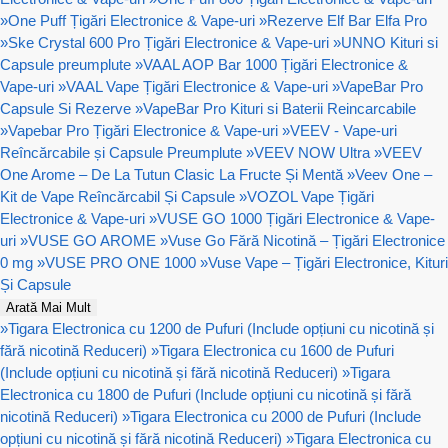
»
One Puff Țigări Electronice & Vape-uri
»
Rezerve Elf Bar Elfa Pro
»
Ske Crystal 600 Pro Țigări Electronice & Vape-uri
»
UNNO Kituri si
Capsule preumplute
»
VAAL AOP Bar 1000 Țigări Electronice &
Vape-uri
»
VAAL Vape Țigări Electronice & Vape-uri
»
VapeBar Pro
Capsule Si Rezerve
»
VapeBar Pro Kituri si Baterii Reincarcabile
»
Vapebar Pro Țigări Electronice & Vape-uri
»
VEEV - Vape-uri
Reîncărcabile și Capsule Preumplute
»
VEEV NOW Ultra
»
VEEV
One Arome – De La Tutun Clasic La Fructe Și Mentă
»
Veev One –
Kit de Vape Reîncărcabil Și Capsule
»
VOZOL Vape Țigări
Electronice & Vape-uri
»
VUSE GO 1000 Țigări Electronice & Vape-
uri
»
VUSE GO AROME
»
Vuse Go Fără Nicotină – Țigări Electronice
0 mg
»
VUSE PRO ONE 1000
»
Vuse Vape – Țigări Electronice, Kituri
Și Capsule
Arată Mai Mult
»
Tigara Electronica cu 1200 de Pufuri (Include opțiuni cu nicotină și
fără nicotină Reduceri)
»
Tigara Electronica cu 1600 de Pufuri
(Include opțiuni cu nicotină și fără nicotină Reduceri)
»
Tigara
Electronica cu 1800 de Pufuri (Include opțiuni cu nicotină și fără
nicotină Reduceri)
»
Tigara Electronica cu 2000 de Pufuri (Include
opțiuni cu nicotină și fără nicotină Reduceri)
»
Tigara Electronica cu