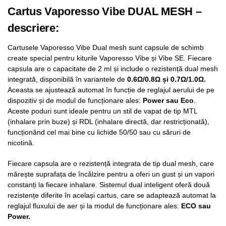
Cartus Vaporesso Vibe DUAL MESH –
descriere:
Cartusele Vaporesso Vibe Dual mesh sunt capsule de schimb
create special pentru kiturile Vaporesso Vibe și Vibe SE. Fiecare
capsula are o capacitate de 2 ml și include o rezistență dual mesh
integrată, disponibilă în variantele de
0.6Ω/0.8Ω și 0.7Ω/1.0Ω.
Aceasta se ajustează automat în funcție de reglajul aerului de pe
dispozitiv și de modul de funcționare ales:
Power sau Eco
.
Aceste poduri sunt ideale pentru un stil de vapat de tip MTL
(inhalare prin buze) și RDL (inhalare directă, dar restricționată),
funcționând cel mai bine cu lichide 50/50 sau cu săruri de
nicotină.
Fiecare capsula are o rezistență integrata de tip dual mesh, care
mărește suprafața de încălzire pentru a oferi un gust și un vapori
constanți la fiecare inhalare. Sistemul dual inteligent oferă două
rezistențe diferite în același cartus, care se adaptează automat la
reglajul fluxului de aer și la modul de funcționare ales:
ECO sau
Power.