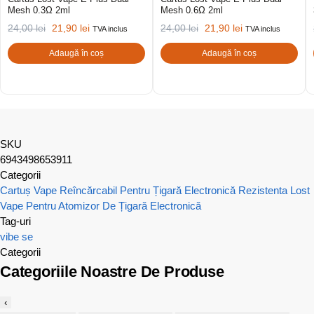
Mesh 0.3Ω 2ml
Mesh 0.6Ω 2ml
24,00
lei
21,90
lei
24,00
lei
21,90
lei
TVA inclus
TVA inclus
Adaugă în coș
Adaugă în coș
SKU
6943498653911
Categorii
Cartuș Vape Reîncărcabil Pentru Țigară Electronică
Rezistenta Lost
Vape Pentru Atomizor De Țigară Electronică
Tag-uri
vibe se
Categorii
Categoriile Noastre De Produse
‹