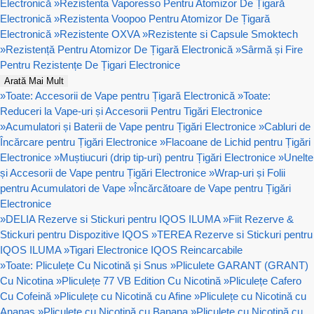
Electronică
»
Rezistenta Vaporesso Pentru Atomizor De Țigară
Electronică
»
Rezistenta Voopoo Pentru Atomizor De Țigară
Electronică
»
Rezistente OXVA
»
Rezistente si Capsule Smoktech
»
Rezistență Pentru Atomizor De Țigară Electronică
»
Sârmă și Fire
Pentru Rezistențe De Țigari Electronice
Arată Mai Mult
»
Toate: Accesorii de Vape pentru Țigară Electronică
»
Toate:
Reduceri la Vape-uri și Accesorii Pentru Tigări Electronice
»
Acumulatori și Baterii de Vape pentru Țigări Electronice
»
Cabluri de
Încărcare pentru Țigări Electronice
»
Flacoane de Lichid pentru Țigări
Electronice
»
Muștiucuri (drip tip-uri) pentru Țigări Electronice
»
Unelte
și Accesorii de Vape pentru Țigări Electronice
»
Wrap-uri și Folii
pentru Acumulatori de Vape
»
Încărcătoare de Vape pentru Țigări
Electronice
»
DELIA Rezerve si Stickuri pentru IQOS ILUMA
»
Fiit Rezerve &
Stickuri pentru Dispozitive IQOS
»
TEREA Rezerve si Stickuri pentru
IQOS ILUMA
»
Tigari Electronice IQOS Reincarcabile
»
Toate: Pliculețe Cu Nicotină și Snus
»
Pliculete GARANT (GRANT)
Cu Nicotina
»
Pliculețe 77 VB Edition Cu Nicotină
»
Pliculețe Cafero
Cu Cofeină
»
Pliculețe cu Nicotină cu Afine
»
Pliculețe cu Nicotină cu
Ananas
»
Pliculețe cu Nicotină cu Banana
»
Pliculețe cu Nicotină cu