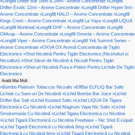
»
Longfill Drifter Bar 16ml & 24ml - Arome Concentrate
»
Longfill
Drifter Exotic 12ml – Arome Concentrate
»
Longfill Drifter Hyper 5ml -
Arome Concentrate
»
Longfill HALO – Arome Concentrate
»
Longfill
Kings Crest – Arome Concentrate
»
Longfill La Yaya
»
Longfill LIQUA
»
Longfill Montreal
»
Longfill OHF – Arome Concentrate
»
Longfill
Oil4vap – Arome Concentrate
»
Longfill Omerta – Arome Concentrate
»
Longfill Viper – Arome Concentrate
»
Longfill Yeti Summit Series –
Arome Concentrate
»
OXVA OX Aromă Concentrata de Țigări
Electronice
»
Shot Nicotină Pentru Țigări Electronice (Nicshoturi si
Nicsalturi)
»
Shot Săruri de Nicotină & Nicsalt Pentru Țigări
Electronice
»
Shot-uri Nicotină Pura e-Potion Pentru Lichide De Țigări
Electronice
Arată Mai Mult
»
Bombo Platinum Tobaccos Nicsalts
»
ElfBar ELFLIQ Bar Salts
Lichide cu Sare-uri De Nicotină
»
Lichid Bombo Bar Juice
»
Lichid
Drifter Bar Salt
»
Lichid Kustard Salts
»
Lichid LIQUA De Tigara
Electronica Cu Nicotină
»
Lichid Magnum Vape Nic Salts
»
Lichid
Smokemania Cu Nicotină
»
Lichid Tigara Electronica cu Nicotina
»
Lichid Țigară Electronică cu Nicotina Freebase – Nic Shot E-Liquid
»
Lichid Țigară Electronică cu Nicotină 3mg
»
Lichid Țigară
Electronică cu Nicotină 6mg
»
Lichid Țigară Electronică cu Nicotină