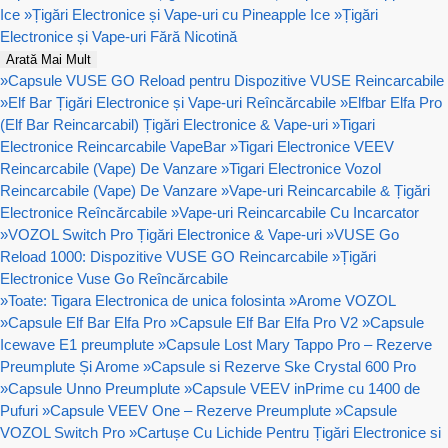
Ice
»
Țigări Electronice și Vape-uri cu Pineapple Ice
»
Țigări
Electronice și Vape-uri Fără Nicotină
Arată Mai Mult
»
Capsule VUSE GO Reload pentru Dispozitive VUSE Reincarcabile
»
Elf Bar Țigări Electronice și Vape-uri Reîncărcabile
»
Elfbar Elfa Pro
(Elf Bar Reincarcabil) Țigări Electronice & Vape-uri
»
Tigari
Electronice Reincarcabile VapeBar
»
Tigari Electronice VEEV
Reincarcabile (Vape) De Vanzare
»
Tigari Electronice Vozol
Reincarcabile (Vape) De Vanzare
»
Vape-uri Reincarcabile & Țigări
Electronice Reîncărcabile
»
Vape-uri Reincarcabile Cu Incarcator
»
VOZOL Switch Pro Țigări Electronice & Vape-uri
»
VUSE Go
Reload 1000: Dispozitive VUSE GO Reincarcabile
»
Țigări
Electronice Vuse Go Reîncărcabile
»
Toate: Tigara Electronica de unica folosinta
»
Arome VOZOL
»
Capsule Elf Bar Elfa Pro
»
Capsule Elf Bar Elfa Pro V2
»
Capsule
Icewave E1 preumplute
»
Capsule Lost Mary Tappo Pro – Rezerve
Preumplute Și Arome
»
Capsule si Rezerve Ske Crystal 600 Pro
»
Capsule Unno Preumplute
»
Capsule VEEV inPrime cu 1400 de
Pufuri
»
Capsule VEEV One – Rezerve Preumplute
»
Capsule
VOZOL Switch Pro
»
Cartușe Cu Lichide Pentru Țigări Electronice si