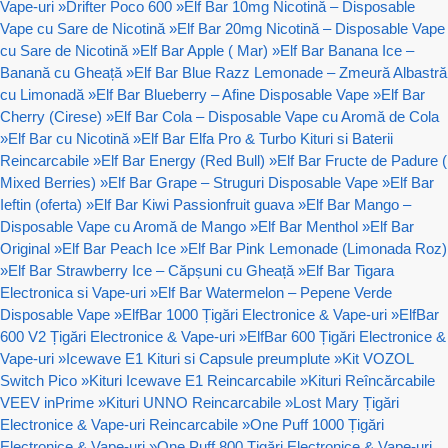
Vape-uri
»
Drifter Poco 600
»
Elf Bar 10mg Nicotină – Disposable
Vape cu Sare de Nicotină
»
Elf Bar 20mg Nicotină – Disposable Vape
cu Sare de Nicotină
»
Elf Bar Apple ( Mar)
»
Elf Bar Banana Ice –
Banană cu Gheață
»
Elf Bar Blue Razz Lemonade – Zmeură Albastră
cu Limonadă
»
Elf Bar Blueberry – Afine Disposable Vape
»
Elf Bar
Cherry (Cirese)
»
Elf Bar Cola – Disposable Vape cu Aromă de Cola
»
Elf Bar cu Nicotină
»
Elf Bar Elfa Pro & Turbo Kituri si Baterii
Reincarcabile
»
Elf Bar Energy (Red Bull)
»
Elf Bar Fructe de Padure (
Mixed Berries)
»
Elf Bar Grape – Struguri Disposable Vape
»
Elf Bar
Ieftin (oferta)
»
Elf Bar Kiwi Passionfruit guava
»
Elf Bar Mango –
Disposable Vape cu Aromă de Mango
»
Elf Bar Menthol
»
Elf Bar
Original
»
Elf Bar Peach Ice
»
Elf Bar Pink Lemonade (Limonada Roz)
»
Elf Bar Strawberry Ice – Căpșuni cu Gheață
»
Elf Bar Tigara
Electronica si Vape-uri
»
Elf Bar Watermelon – Pepene Verde
Disposable Vape
»
ElfBar 1000 Țigări Electronice & Vape-uri
»
ElfBar
600 V2 Țigări Electronice & Vape-uri
»
ElfBar 600 Țigări Electronice &
Vape-uri
»
Icewave E1 Kituri si Capsule preumplute
»
Kit VOZOL
Switch Pico
»
Kituri Icewave E1 Reincarcabile
»
Kituri Reîncărcabile
VEEV inPrime
»
Kituri UNNO Reincarcabile
»
Lost Mary Țigări
Electronice & Vape-uri Reincarcabile
»
One Puff 1000 Țigări
Electronice & Vape-uri
»
One Puff 800 Țigări Electronice & Vape-uri