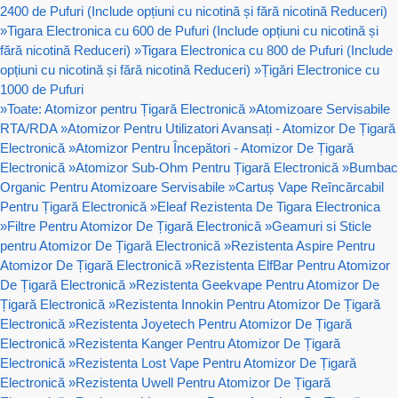
2400 de Pufuri (Include opțiuni cu nicotină și fără nicotină Reduceri)
»
Tigara Electronica cu 600 de Pufuri (Include opțiuni cu nicotină și
fără nicotină Reduceri)
»
Tigara Electronica cu 800 de Pufuri (Include
opțiuni cu nicotină și fără nicotină Reduceri)
»
Țigări Electronice cu
1000 de Pufuri
»
Toate: Atomizor pentru Țigară Electronică
»
Atomizoare Servisabile
RTA/RDA
»
Atomizor Pentru Utilizatori Avansați - Atomizor De Țigară
Electronică
»
Atomizor Pentru Începători - Atomizor De Țigară
Electronică
»
Atomizor Sub-Ohm Pentru Țigară Electronică
»
Bumbac
Organic Pentru Atomizoare Servisabile
»
Cartuș Vape Reîncărcabil
Pentru Țigară Electronică
»
Eleaf Rezistenta De Tigara Electronica
»
Filtre Pentru Atomizor De Țigară Electronică
»
Geamuri si Sticle
pentru Atomizor De Țigară Electronică
»
Rezistenta Aspire Pentru
Atomizor De Țigară Electronică
»
Rezistenta ElfBar Pentru Atomizor
De Țigară Electronică
»
Rezistenta Geekvape Pentru Atomizor De
Țigară Electronică
»
Rezistenta Innokin Pentru Atomizor De Țigară
Electronică
»
Rezistenta Joyetech Pentru Atomizor De Țigară
Electronică
»
Rezistenta Kanger Pentru Atomizor De Țigară
Electronică
»
Rezistenta Lost Vape Pentru Atomizor De Țigară
Electronică
»
Rezistenta Uwell Pentru Atomizor De Țigară