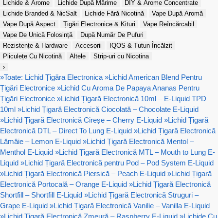
Lichide & Arome
Lichide După Mărime
DIY & Arome Concentrate
Lichide Branded & NicSalt
Lichide Fără Nicotină
Vape După Aromă
Vape După Aspect
Țigări Electronice & Kituri
Vape Reîncărcabil
Vape De Unică Folosință
După Număr De Pufuri
Rezistențe & Hardware
Accesorii
IQOS & Tutun Încălzit
Pliculețe Cu Nicotină
Altele
Strip-uri cu Nicotina
›
»
Toate: Lichid Țigăra Electronica
»
Lichid American Blend Pentru
Țigări Electronice
»
Lichid Cu Aroma De Papaya Ananas Pentru
Țigări Electronice
»
Lichid Țigară Electronică 10ml – E-Liquid TPD
10ml
»
Lichid Țigară Electronică Ciocolată – Chocolate E-Liquid
»
Lichid Țigară Electronică Cireșe – Cherry E-Liquid
»
Lichid Țigară
Electronică DTL – Direct To Lung E-Liquid
»
Lichid Țigară Electronică
Lămâie – Lemon E-Liquid
»
Lichid Țigară Electronică Mentol –
Menthol E-Liquid
»
Lichid Țigară Electronică MTL – Mouth to Lung E-
Liquid
»
Lichid Țigară Electronică pentru Pod – Pod System E-Liquid
»
Lichid Țigară Electronică Piersică – Peach E-Liquid
»
Lichid Țigară
Electronică Portocală – Orange E-Liquid
»
Lichid Țigară Electronică
Shortfill – Shortfill E-Liquid
»
Lichid Țigară Electronică Struguri –
Grape E-Liquid
»
Lichid Țigară Electronică Vanilie – Vanilla E-Liquid
»
Lichid Țigară Electronică Zmeură – Raspberry E-Liquid
»
Lichide Cu